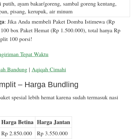
i putih, ayam bakar/goreng, sambal goreng kentang,
apan, pisang, kerupuk, air minum
ga
: Jika Anda membeli Paket Domba Istimewa (Rp
100 box Paket Hemat (Rp 1.500.000), total hanya Rp
lit 100 porsi!
ngiriman Tepat Waktu
qah Bandung
|
Aqiqah Cimahi
mplit – Harga Bundling
aket spesial lebih hemat karena sudah termasuk nasi
Harga Betina
Harga Jantan
Rp 2.850.000
Rp 3.550.000