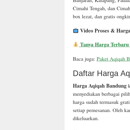
Banjaran, Katapang, Padal
Cimahi Tengah, dan Cimahi
box lezat, dan gratis ongkir
Video Proses & Harg
Tanya Harga Terbaru
Baca juga:
Paket Aqiqah 
Daftar Harga A
Harga Aqiqah Bandung
k
menyediakan berbagai pili
harga sudah termasuk grat
setiap pemesanan. Oleh ka
dikeluarkan.