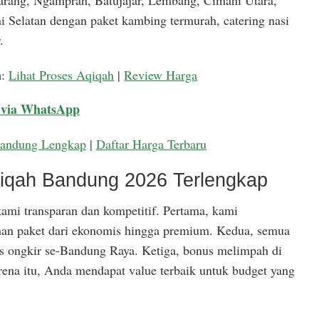
arang, Ngamprah, Batujajar, Lembang, Cimahi Utara,
 Selatan dengan paket kambing termurah, catering nasi
.
a
:
Lihat Proses Aqiqah
|
Review Harga
 via WhatsApp
Bandung Lengkap
|
Daftar Harga Terbaru
qiqah Bandung 2026 Terlengkap
ami transparan dan kompetitif. Pertama, kami
han paket dari ekonomis hingga premium. Kedua, semua
is ongkir se-Bandung Raya. Ketiga, bonus melimpah di
rena itu, Anda mendapat value terbaik untuk budget yang