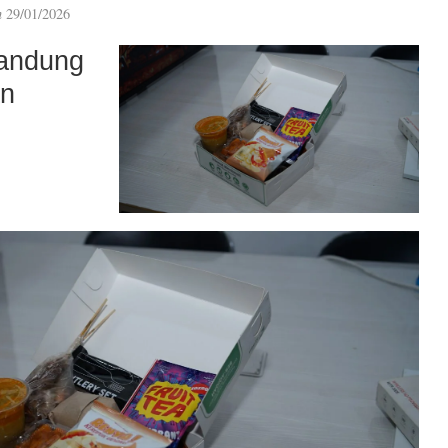
n
29/01/2026
andung
an