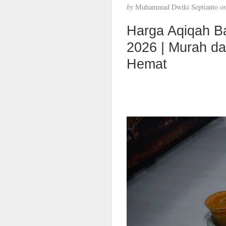
by
Muhammad Dwiki Septianto
o
Harga Aqiqah B
2026 | Murah d
Hemat