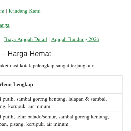
um
|
Kandang Kami
arga
|
Biaya Aqiqah Detail
|
Aqiqah Bandung 2026
k – Harga Hemat
ket nasi kotak pelengkap sangat terjangkau:
 Menu Lengkap
i putih, sambal goreng kentang, lalapan & sambal,
ang, kerupuk, air minum
i putih, telur balado/semur, sambal goreng kentang,
apan, pisang, kerupuk, air minum