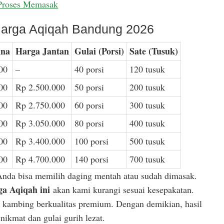
Proses Memasak
arga Aqiqah Bandung 2026
ina
Harga Jantan
Gulai (Porsi)
Sate (Tusuk)
00
–
40 porsi
120 tusuk
00
Rp 2.500.000
50 porsi
200 tusuk
00
Rp 2.750.000
60 porsi
300 tusuk
00
Rp 3.050.000
80 porsi
400 tusuk
00
Rp 3.400.000
100 porsi
500 tusuk
00
Rp 4.700.000
140 porsi
700 tusuk
Anda bisa memilih daging mentah atau sudah dimasak.
a Aqiqah ini
akan kami kurangi sesuai kesepakatan.
or kambing berkualitas premium. Dengan demikian, hasil
ikmat dan gulai gurih lezat.