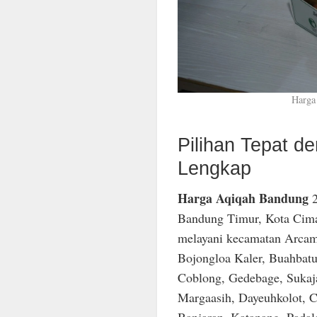
Harga
Pilihan Tepat 
Lengkap
Harga Aqiqah Bandung
2
Bandung Timur, Kota Cima
melayani kecamatan Arcam
Bojongloa Kaler, Buahbatu
Coblong, Gedebage, Sukaja
Margaasih, Dayeuhkolot, C