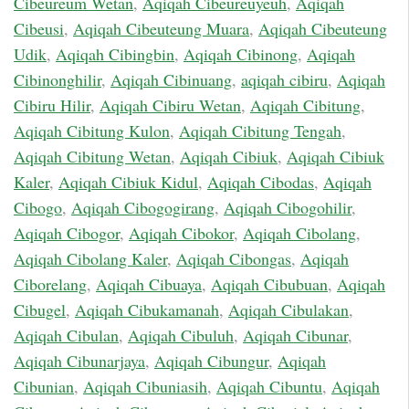
Cibeureum Wetan
,
Aqiqah Cibeureuyeuh
,
Aqiqah
Cibeusi
,
Aqiqah Cibeuteung Muara
,
Aqiqah Cibeuteung
Udik
,
Aqiqah Cibingbin
,
Aqiqah Cibinong
,
Aqiqah
Cibinonghilir
,
Aqiqah Cibinuang
,
aqiqah cibiru
,
Aqiqah
Cibiru Hilir
,
Aqiqah Cibiru Wetan
,
Aqiqah Cibitung
,
Aqiqah Cibitung Kulon
,
Aqiqah Cibitung Tengah
,
Aqiqah Cibitung Wetan
,
Aqiqah Cibiuk
,
Aqiqah Cibiuk
Kaler
,
Aqiqah Cibiuk Kidul
,
Aqiqah Cibodas
,
Aqiqah
Cibogo
,
Aqiqah Cibogogirang
,
Aqiqah Cibogohilir
,
Aqiqah Cibogor
,
Aqiqah Cibokor
,
Aqiqah Cibolang
,
Aqiqah Cibolang Kaler
,
Aqiqah Cibongas
,
Aqiqah
Ciborelang
,
Aqiqah Cibuaya
,
Aqiqah Cibubuan
,
Aqiqah
Cibugel
,
Aqiqah Cibukamanah
,
Aqiqah Cibulakan
,
Aqiqah Cibulan
,
Aqiqah Cibuluh
,
Aqiqah Cibunar
,
Aqiqah Cibunarjaya
,
Aqiqah Cibungur
,
Aqiqah
Cibunian
,
Aqiqah Cibuniasih
,
Aqiqah Cibuntu
,
Aqiqah