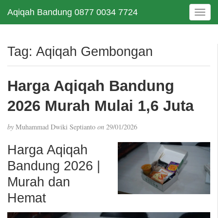
Aqiqah Bandung 0877 0034 7724
T
o
g
g
Tag:
Aqiqah Gembongan
l
e
n
Harga Aqiqah Bandung
a
v
2026 Murah Mulai 1,6 Juta
i
g
by
Muhammad Dwiki Septianto
on
29/01/2026
a
t
Harga Aqiqah
i
Bandung 2026 |
o
n
Murah dan
Hemat