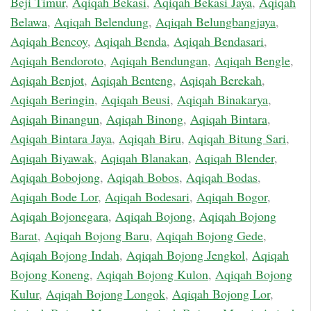
Beji Timur
,
Aqiqah Bekasi
,
Aqiqah Bekasi Jaya
,
Aqiqah
Belawa
,
Aqiqah Belendung
,
Aqiqah Belungbangjaya
,
Aqiqah Bencoy
,
Aqiqah Benda
,
Aqiqah Bendasari
,
Aqiqah Bendoroto
,
Aqiqah Bendungan
,
Aqiqah Bengle
,
Aqiqah Benjot
,
Aqiqah Benteng
,
Aqiqah Berekah
,
Aqiqah Beringin
,
Aqiqah Beusi
,
Aqiqah Binakarya
,
Aqiqah Binangun
,
Aqiqah Binong
,
Aqiqah Bintara
,
Aqiqah Bintara Jaya
,
Aqiqah Biru
,
Aqiqah Bitung Sari
,
Aqiqah Biyawak
,
Aqiqah Blanakan
,
Aqiqah Blender
,
Aqiqah Bobojong
,
Aqiqah Bobos
,
Aqiqah Bodas
,
Aqiqah Bode Lor
,
Aqiqah Bodesari
,
Aqiqah Bogor
,
Aqiqah Bojonegara
,
Aqiqah Bojong
,
Aqiqah Bojong
Barat
,
Aqiqah Bojong Baru
,
Aqiqah Bojong Gede
,
Aqiqah Bojong Indah
,
Aqiqah Bojong Jengkol
,
Aqiqah
Bojong Koneng
,
Aqiqah Bojong Kulon
,
Aqiqah Bojong
Kulur
,
Aqiqah Bojong Longok
,
Aqiqah Bojong Lor
,