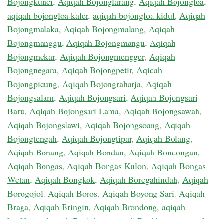
Bojongkunci
,
Aqiqah Bojonglarang
,
Aqiqah Bojongloa
,
aqiqah bojongloa kaler
,
aqiqah bojongloa kidul
,
Aqiqah
Bojongmalaka
,
Aqiqah Bojongmalang
,
Aqiqah
Bojongmanggu
,
Aqiqah Bojongmangu
,
Aqiqah
Bojongmekar
,
Aqiqah Bojongmengger
,
Aqiqah
Bojongnegara
,
Aqiqah Bojongpetir
,
Aqiqah
Bojongpicung
,
Aqiqah Bojongraharja
,
Aqiqah
Bojongsalam
,
Aqiqah Bojongsari
,
Aqiqah Bojongsari
Baru
,
Aqiqah Bojongsari Lama
,
Aqiqah Bojongsawah
,
Aqiqah Bojongslawi
,
Aqiqah Bojongsoang
,
Aqiqah
Bojongtengah
,
Aqiqah Bojongtipar
,
Aqiqah Bolang
,
Aqiqah Bonang
,
Aqiqah Bondan
,
Aqiqah Bondongan
,
Aqiqah Bongas
,
Aqiqah Bongas Kulon
,
Aqiqah Bongas
Wetan
,
Aqiqah Bongkok
,
Aqiqah Boregahindah
,
Aqiqah
Borogojol
,
Aqiqah Boros
,
Aqiqah Boyong Sari
,
Aqiqah
Braga
,
Aqiqah Bringin
,
Aqiqah Brondong
,
aqiqah