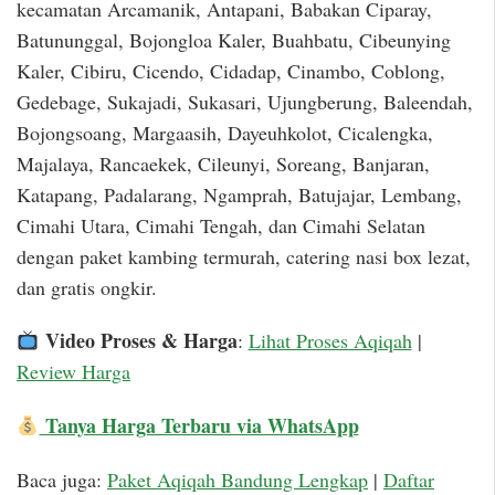
kecamatan Arcamanik, Antapani, Babakan Ciparay,
Batununggal, Bojongloa Kaler, Buahbatu, Cibeunying
Kaler, Cibiru, Cicendo, Cidadap, Cinambo, Coblong,
Gedebage, Sukajadi, Sukasari, Ujungberung, Baleendah,
Bojongsoang, Margaasih, Dayeuhkolot, Cicalengka,
Majalaya, Rancaekek, Cileunyi, Soreang, Banjaran,
Katapang, Padalarang, Ngamprah, Batujajar, Lembang,
Cimahi Utara, Cimahi Tengah, dan Cimahi Selatan
dengan paket kambing termurah, catering nasi box lezat,
dan gratis ongkir.
Video Proses & Harga
:
Lihat Proses Aqiqah
|
Review Harga
Tanya Harga Terbaru via WhatsApp
Baca juga:
Paket Aqiqah Bandung Lengkap
|
Daftar