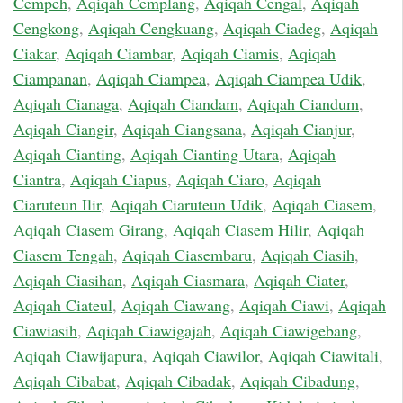
Cempeh
,
Aqiqah Cemplang
,
Aqiqah Cengal
,
Aqiqah
Cengkong
,
Aqiqah Cengkuang
,
Aqiqah Ciadeg
,
Aqiqah
Ciakar
,
Aqiqah Ciambar
,
Aqiqah Ciamis
,
Aqiqah
Ciampanan
,
Aqiqah Ciampea
,
Aqiqah Ciampea Udik
,
Aqiqah Cianaga
,
Aqiqah Ciandam
,
Aqiqah Ciandum
,
Aqiqah Ciangir
,
Aqiqah Ciangsana
,
Aqiqah Cianjur
,
Aqiqah Cianting
,
Aqiqah Cianting Utara
,
Aqiqah
Ciantra
,
Aqiqah Ciapus
,
Aqiqah Ciaro
,
Aqiqah
Ciaruteun Ilir
,
Aqiqah Ciaruteun Udik
,
Aqiqah Ciasem
,
Aqiqah Ciasem Girang
,
Aqiqah Ciasem Hilir
,
Aqiqah
Ciasem Tengah
,
Aqiqah Ciasembaru
,
Aqiqah Ciasih
,
Aqiqah Ciasihan
,
Aqiqah Ciasmara
,
Aqiqah Ciater
,
Aqiqah Ciateul
,
Aqiqah Ciawang
,
Aqiqah Ciawi
,
Aqiqah
Ciawiasih
,
Aqiqah Ciawigajah
,
Aqiqah Ciawigebang
,
Aqiqah Ciawijapura
,
Aqiqah Ciawilor
,
Aqiqah Ciawitali
,
Aqiqah Cibabat
,
Aqiqah Cibadak
,
Aqiqah Cibadung
,