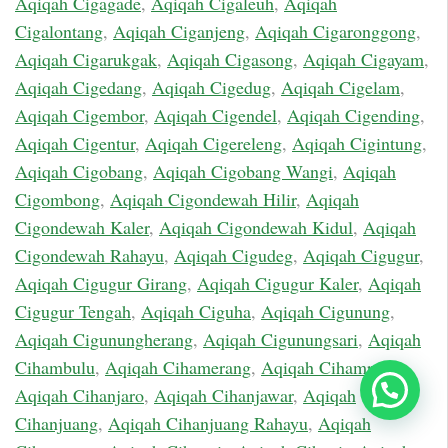
Aqiqah Cigagade
,
Aqiqah Cigaleuh
,
Aqiqah
Cigalontang
,
Aqiqah Ciganjeng
,
Aqiqah Cigaronggong
,
Aqiqah Cigarukgak
,
Aqiqah Cigasong
,
Aqiqah Cigayam
,
Aqiqah Cigedang
,
Aqiqah Cigedug
,
Aqiqah Cigelam
,
Aqiqah Cigembor
,
Aqiqah Cigendel
,
Aqiqah Cigending
,
Aqiqah Cigentur
,
Aqiqah Cigereleng
,
Aqiqah Cigintung
,
Aqiqah Cigobang
,
Aqiqah Cigobang Wangi
,
Aqiqah
Cigombong
,
Aqiqah Cigondewah Hilir
,
Aqiqah
Cigondewah Kaler
,
Aqiqah Cigondewah Kidul
,
Aqiqah
Cigondewah Rahayu
,
Aqiqah Cigudeg
,
Aqiqah Cigugur
,
Aqiqah Cigugur Girang
,
Aqiqah Cigugur Kaler
,
Aqiqah
Cigugur Tengah
,
Aqiqah Ciguha
,
Aqiqah Cigunung
,
Aqiqah Cigunungherang
,
Aqiqah Cigunungsari
,
Aqiqah
Cihambulu
,
Aqiqah Cihamerang
,
Aqiqah Cihampelas
,
Aqiqah Cihanjaro
,
Aqiqah Cihanjawar
,
Aqiqah
Chat Sekarang
Cihanjuang
,
Aqiqah Cihanjuang Rahayu
,
Aqiqah