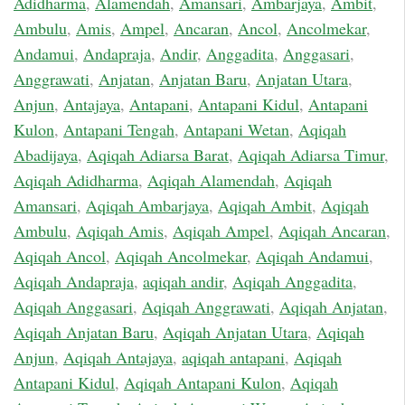
Adidharma
,
Alamendah
,
Amansari
,
Ambarjaya
,
Ambit
,
Ambulu
,
Amis
,
Ampel
,
Ancaran
,
Ancol
,
Ancolmekar
,
Andamui
,
Andapraja
,
Andir
,
Anggadita
,
Anggasari
,
Anggrawati
,
Anjatan
,
Anjatan Baru
,
Anjatan Utara
,
Anjun
,
Antajaya
,
Antapani
,
Antapani Kidul
,
Antapani
Kulon
,
Antapani Tengah
,
Antapani Wetan
,
Aqiqah
Abadijaya
,
Aqiqah Adiarsa Barat
,
Aqiqah Adiarsa Timur
,
Aqiqah Adidharma
,
Aqiqah Alamendah
,
Aqiqah
Amansari
,
Aqiqah Ambarjaya
,
Aqiqah Ambit
,
Aqiqah
Ambulu
,
Aqiqah Amis
,
Aqiqah Ampel
,
Aqiqah Ancaran
,
Aqiqah Ancol
,
Aqiqah Ancolmekar
,
Aqiqah Andamui
,
Aqiqah Andapraja
,
aqiqah andir
,
Aqiqah Anggadita
,
Aqiqah Anggasari
,
Aqiqah Anggrawati
,
Aqiqah Anjatan
,
Aqiqah Anjatan Baru
,
Aqiqah Anjatan Utara
,
Aqiqah
Anjun
,
Aqiqah Antajaya
,
aqiqah antapani
,
Aqiqah
Antapani Kidul
,
Aqiqah Antapani Kulon
,
Aqiqah