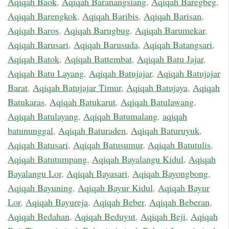
Aqiqah Baok
,
Aqiqah Baranangsiang
,
Aqiqah Baregbeg
,
Aqiqah Barengkok
,
Aqiqah Baribis
,
Aqiqah Barisan
,
Aqiqah Baros
,
Aqiqah Barugbug
,
Aqiqah Barumekar
,
Aqiqah Barusari
,
Aqiqah Barusuda
,
Aqiqah Batangsari
,
Aqiqah Batok
,
Aqiqah Battembat
,
Aqiqah Batu Jajar
,
Aqiqah Batu Layang
,
Aqiqah Batujajar
,
Aqiqah Batujajar
Barat
,
Aqiqah Batujajar Timur
,
Aqiqah Batujaya
,
Aqiqah
Batukaras
,
Aqiqah Batukarut
,
Aqiqah Batulawang
,
Aqiqah Batulayang
,
Aqiqah Batumalang
,
aqiqah
batununggal
,
Aqiqah Baturaden
,
Aqiqah Baturuyuk
,
Aqiqah Batusari
,
Aqiqah Batusumur
,
Aqiqah Batutulis
,
Aqiqah Batutumpang
,
Aqiqah Bayalangu Kidul
,
Aqiqah
Bayalangu Lor
,
Aqiqah Bayasari
,
Aqiqah Bayongbong
,
Aqiqah Bayuning
,
Aqiqah Bayur Kidul
,
Aqiqah Bayur
Lor
,
Aqiqah Bayureja
,
Aqiqah Beber
,
Aqiqah Beberan
,
Aqiqah Bedahan
,
Aqiqah Beduyut
,
Aqiqah Beji
,
Aqiqah