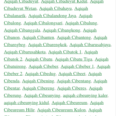
Aqiqah Cibaduyut
,
Aqiqah Cibaduyut Kidul
,
Aqiqah
Cibaduyut Wetan
,
Aqiqah Cibahayu
,
Aqiqah
Cibalanarik
,
Aqiqah Cibalandong Jaya
,
Aqiqah
Cibalong
,
Aqiqah Cibalongsari
,
Aqiqah Cibalung
,
Aqiqah Cibanggala
,
Aqiqah Cibangkong
,
Aqiqah
Cibanon
,
Aqiqah Cibanten
,
Aqiqah Cibanteng
,
Aqiqah
Cibaregbeg
,
Aqiqah Cibarengkok
,
Aqiqah Cibarusahjaya
,
Aqiqah Cibarusahkota
,
Aqiqah Cibatok 1
,
Aqiqah
Cibatok 2
,
Aqiqah Cibatu
,
Aqiqah Cibatu Tiga
,
Aqiqah
Cibatuireng
,
Aqiqah Cibeber
,
Aqiqah Cibeber 1
,
Aqiqah
Cibeber 2
,
Aqiqah Cibedug
,
Aqiqah Cibeet
,
Aqiqah
Cibenda
,
Aqiqah Cibening
,
Aqiqah Cibentang
,
Aqiqah
Cibentar
,
Aqiqah Cibereng
,
Aqiqah Ciberes
,
Aqiqah
Ciberung
,
Aqiqah Cibeunying
,
aqiqah cibeunying kaler
,
aqiqah cibeunying kidul
,
Aqiqah Cibeureum
,
Aqiqah
Cibeureum Hilir
,
Aqiqah Cibeureum Kulon
,
Aqiqah