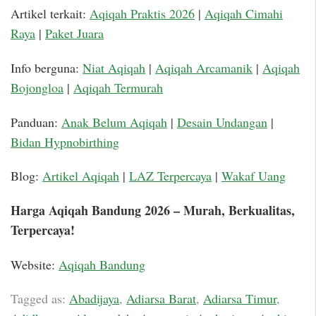
Artikel terkait:
Aqiqah Praktis 2026
|
Aqiqah Cimahi
Raya
|
Paket Juara
Info berguna:
Niat Aqiqah
|
Aqiqah Arcamanik
|
Aqiqah
Bojongloa
|
Aqiqah Termurah
Panduan:
Anak Belum Aqiqah
|
Desain Undangan
|
Bidan Hypnobirthing
Blog:
Artikel Aqiqah
|
LAZ Terpercaya
|
Wakaf Uang
Harga Aqiqah Bandung 2026 – Murah, Berkualitas,
Terpercaya!
Website:
Aqiqah Bandung
Tagged as:
Abadijaya
,
Adiarsa Barat
,
Adiarsa Timur
,