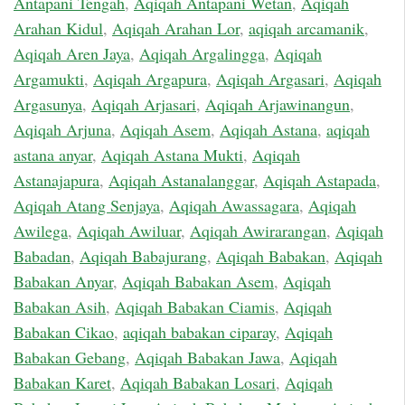
Antapani Tengah
,
Aqiqah Antapani Wetan
,
Aqiqah
Arahan Kidul
,
Aqiqah Arahan Lor
,
aqiqah arcamanik
,
Aqiqah Aren Jaya
,
Aqiqah Argalingga
,
Aqiqah
Argamukti
,
Aqiqah Argapura
,
Aqiqah Argasari
,
Aqiqah
Argasunya
,
Aqiqah Arjasari
,
Aqiqah Arjawinangun
,
Aqiqah Arjuna
,
Aqiqah Asem
,
Aqiqah Astana
,
aqiqah
astana anyar
,
Aqiqah Astana Mukti
,
Aqiqah
Astanajapura
,
Aqiqah Astanalanggar
,
Aqiqah Astapada
,
Aqiqah Atang Senjaya
,
Aqiqah Awassagara
,
Aqiqah
Awilega
,
Aqiqah Awiluar
,
Aqiqah Awirarangan
,
Aqiqah
Babadan
,
Aqiqah Babajurang
,
Aqiqah Babakan
,
Aqiqah
Babakan Anyar
,
Aqiqah Babakan Asem
,
Aqiqah
Babakan Asih
,
Aqiqah Babakan Ciamis
,
Aqiqah
Babakan Cikao
,
aqiqah babakan ciparay
,
Aqiqah
Babakan Gebang
,
Aqiqah Babakan Jawa
,
Aqiqah
Babakan Karet
,
Aqiqah Babakan Losari
,
Aqiqah