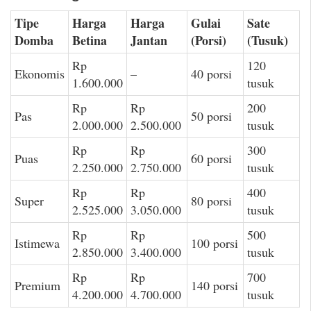
Tipe
Harga
Harga
Gulai
Sate
Domba
Betina
Jantan
(Porsi)
(Tusuk)
Rp
120
Ekonomis
–
40 porsi
1.600.000
tusuk
Rp
Rp
200
Pas
50 porsi
2.000.000
2.500.000
tusuk
Rp
Rp
300
Puas
60 porsi
2.250.000
2.750.000
tusuk
Rp
Rp
400
Super
80 porsi
2.525.000
3.050.000
tusuk
Rp
Rp
500
Istimewa
100 porsi
2.850.000
3.400.000
tusuk
Rp
Rp
700
Premium
140 porsi
4.200.000
4.700.000
tusuk