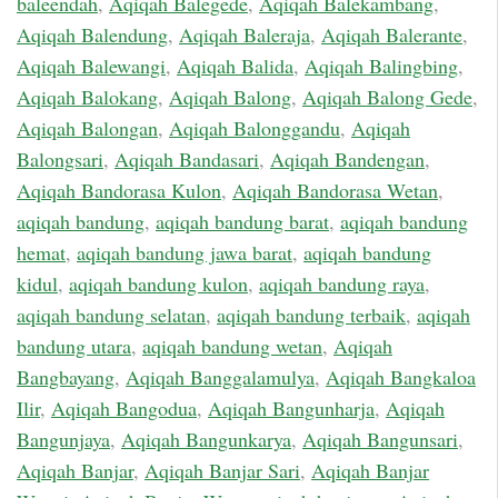
baleendah
,
Aqiqah Balegede
,
Aqiqah Balekambang
,
Aqiqah Balendung
,
Aqiqah Baleraja
,
Aqiqah Balerante
,
Aqiqah Balewangi
,
Aqiqah Balida
,
Aqiqah Balingbing
,
Aqiqah Balokang
,
Aqiqah Balong
,
Aqiqah Balong Gede
,
Aqiqah Balongan
,
Aqiqah Balonggandu
,
Aqiqah
Balongsari
,
Aqiqah Bandasari
,
Aqiqah Bandengan
,
Aqiqah Bandorasa Kulon
,
Aqiqah Bandorasa Wetan
,
aqiqah bandung
,
aqiqah bandung barat
,
aqiqah bandung
hemat
,
aqiqah bandung jawa barat
,
aqiqah bandung
kidul
,
aqiqah bandung kulon
,
aqiqah bandung raya
,
aqiqah bandung selatan
,
aqiqah bandung terbaik
,
aqiqah
bandung utara
,
aqiqah bandung wetan
,
Aqiqah
Bangbayang
,
Aqiqah Banggalamulya
,
Aqiqah Bangkaloa
Ilir
,
Aqiqah Bangodua
,
Aqiqah Bangunharja
,
Aqiqah
Bangunjaya
,
Aqiqah Bangunkarya
,
Aqiqah Bangunsari
,
Aqiqah Banjar
,
Aqiqah Banjar Sari
,
Aqiqah Banjar