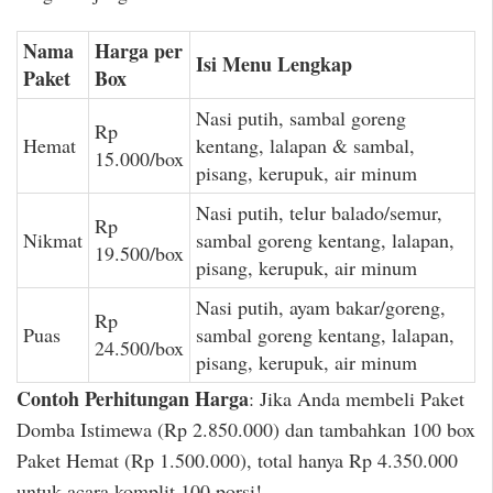
Nama
Harga per
Isi Menu Lengkap
Paket
Box
Nasi putih, sambal goreng
Rp
Hemat
kentang, lalapan & sambal,
15.000/box
pisang, kerupuk, air minum
Nasi putih, telur balado/semur,
Rp
Nikmat
sambal goreng kentang, lalapan,
19.500/box
pisang, kerupuk, air minum
Nasi putih, ayam bakar/goreng,
Rp
Puas
sambal goreng kentang, lalapan,
24.500/box
pisang, kerupuk, air minum
Contoh Perhitungan Harga
: Jika Anda membeli Paket
Domba Istimewa (Rp 2.850.000) dan tambahkan 100 box
Paket Hemat (Rp 1.500.000), total hanya Rp 4.350.000
untuk acara komplit 100 porsi!