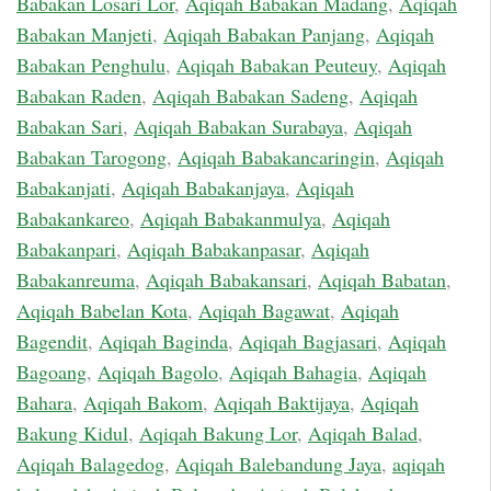
Babakan Losari Lor
,
Aqiqah Babakan Madang
,
Aqiqah
Babakan Manjeti
,
Aqiqah Babakan Panjang
,
Aqiqah
Babakan Penghulu
,
Aqiqah Babakan Peuteuy
,
Aqiqah
Babakan Raden
,
Aqiqah Babakan Sadeng
,
Aqiqah
Babakan Sari
,
Aqiqah Babakan Surabaya
,
Aqiqah
Babakan Tarogong
,
Aqiqah Babakancaringin
,
Aqiqah
Babakanjati
,
Aqiqah Babakanjaya
,
Aqiqah
Babakankareo
,
Aqiqah Babakanmulya
,
Aqiqah
Babakanpari
,
Aqiqah Babakanpasar
,
Aqiqah
Babakanreuma
,
Aqiqah Babakansari
,
Aqiqah Babatan
,
Aqiqah Babelan Kota
,
Aqiqah Bagawat
,
Aqiqah
Bagendit
,
Aqiqah Baginda
,
Aqiqah Bagjasari
,
Aqiqah
Bagoang
,
Aqiqah Bagolo
,
Aqiqah Bahagia
,
Aqiqah
Bahara
,
Aqiqah Bakom
,
Aqiqah Baktijaya
,
Aqiqah
Bakung Kidul
,
Aqiqah Bakung Lor
,
Aqiqah Balad
,
Aqiqah Balagedog
,
Aqiqah Balebandung Jaya
,
aqiqah