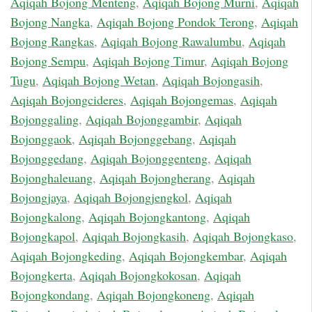
Aqiqah Bojong Menteng
,
Aqiqah Bojong Murni
,
Aqiqah
Bojong Nangka
,
Aqiqah Bojong Pondok Terong
,
Aqiqah
Bojong Rangkas
,
Aqiqah Bojong Rawalumbu
,
Aqiqah
Bojong Sempu
,
Aqiqah Bojong Timur
,
Aqiqah Bojong
Tugu
,
Aqiqah Bojong Wetan
,
Aqiqah Bojongasih
,
Aqiqah Bojongcideres
,
Aqiqah Bojongemas
,
Aqiqah
Bojonggaling
,
Aqiqah Bojonggambir
,
Aqiqah
Bojonggaok
,
Aqiqah Bojonggebang
,
Aqiqah
Bojonggedang
,
Aqiqah Bojonggenteng
,
Aqiqah
Bojonghaleuang
,
Aqiqah Bojongherang
,
Aqiqah
Bojongjaya
,
Aqiqah Bojongjengkol
,
Aqiqah
Bojongkalong
,
Aqiqah Bojongkantong
,
Aqiqah
Bojongkapol
,
Aqiqah Bojongkasih
,
Aqiqah Bojongkaso
,
Aqiqah Bojongkeding
,
Aqiqah Bojongkembar
,
Aqiqah
Bojongkerta
,
Aqiqah Bojongkokosan
,
Aqiqah
Bojongkondang
,
Aqiqah Bojongkoneng
,
Aqiqah