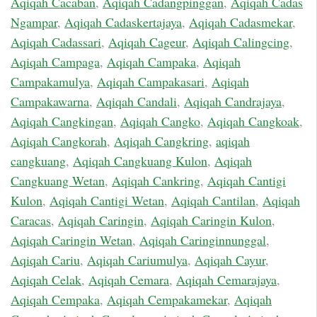
Aqiqah Cacaban
,
Aqiqah Cadangpinggan
,
Aqiqah Cadas
Ngampar
,
Aqiqah Cadaskertajaya
,
Aqiqah Cadasmekar
,
Aqiqah Cadassari
,
Aqiqah Cageur
,
Aqiqah Calingcing
,
Aqiqah Campaga
,
Aqiqah Campaka
,
Aqiqah
Campakamulya
,
Aqiqah Campakasari
,
Aqiqah
Campakawarna
,
Aqiqah Candali
,
Aqiqah Candrajaya
,
Aqiqah Cangkingan
,
Aqiqah Cangko
,
Aqiqah Cangkoak
,
Aqiqah Cangkorah
,
Aqiqah Cangkring
,
aqiqah
cangkuang
,
Aqiqah Cangkuang Kulon
,
Aqiqah
Cangkuang Wetan
,
Aqiqah Cankring
,
Aqiqah Cantigi
Kulon
,
Aqiqah Cantigi Wetan
,
Aqiqah Cantilan
,
Aqiqah
Caracas
,
Aqiqah Caringin
,
Aqiqah Caringin Kulon
,
Aqiqah Caringin Wetan
,
Aqiqah Caringinnunggal
,
Aqiqah Cariu
,
Aqiqah Cariumulya
,
Aqiqah Cayur
,
Aqiqah Celak
,
Aqiqah Cemara
,
Aqiqah Cemarajaya
,
Aqiqah Cempaka
,
Aqiqah Cempakamekar
,
Aqiqah