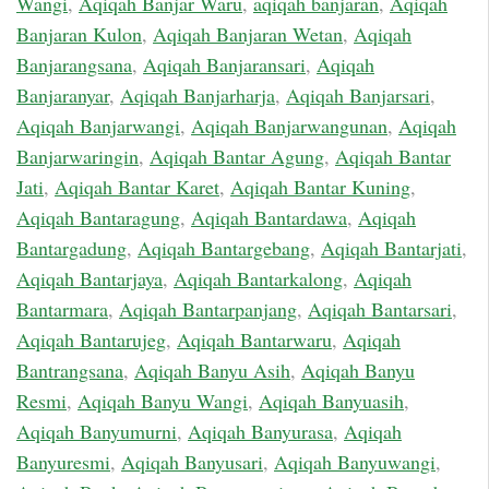
Wangi
,
Aqiqah Banjar Waru
,
aqiqah banjaran
,
Aqiqah
Banjaran Kulon
,
Aqiqah Banjaran Wetan
,
Aqiqah
Banjarangsana
,
Aqiqah Banjaransari
,
Aqiqah
Banjaranyar
,
Aqiqah Banjarharja
,
Aqiqah Banjarsari
,
Aqiqah Banjarwangi
,
Aqiqah Banjarwangunan
,
Aqiqah
Banjarwaringin
,
Aqiqah Bantar Agung
,
Aqiqah Bantar
Jati
,
Aqiqah Bantar Karet
,
Aqiqah Bantar Kuning
,
Aqiqah Bantaragung
,
Aqiqah Bantardawa
,
Aqiqah
Bantargadung
,
Aqiqah Bantargebang
,
Aqiqah Bantarjati
,
Aqiqah Bantarjaya
,
Aqiqah Bantarkalong
,
Aqiqah
Bantarmara
,
Aqiqah Bantarpanjang
,
Aqiqah Bantarsari
,
Aqiqah Bantarujeg
,
Aqiqah Bantarwaru
,
Aqiqah
Bantrangsana
,
Aqiqah Banyu Asih
,
Aqiqah Banyu
Resmi
,
Aqiqah Banyu Wangi
,
Aqiqah Banyuasih
,
Aqiqah Banyumurni
,
Aqiqah Banyurasa
,
Aqiqah
Banyuresmi
,
Aqiqah Banyusari
,
Aqiqah Banyuwangi
,