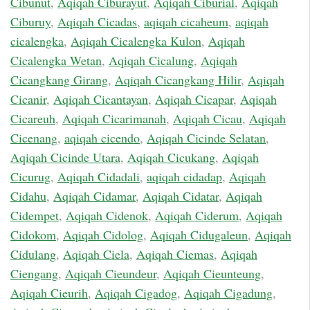
Cibunut
,
Aqiqah Ciburayut
,
Aqiqah Ciburial
,
Aqiqah
Ciburuy
,
Aqiqah Cicadas
,
aqiqah cicaheum
,
aqiqah
cicalengka
,
Aqiqah Cicalengka Kulon
,
Aqiqah
Cicalengka Wetan
,
Aqiqah Cicalung
,
Aqiqah
Cicangkang Girang
,
Aqiqah Cicangkang Hilir
,
Aqiqah
Cicanir
,
Aqiqah Cicantayan
,
Aqiqah Cicapar
,
Aqiqah
Cicareuh
,
Aqiqah Cicarimanah
,
Aqiqah Cicau
,
Aqiqah
Cicenang
,
aqiqah cicendo
,
Aqiqah Cicinde Selatan
,
Aqiqah Cicinde Utara
,
Aqiqah Cicukang
,
Aqiqah
Cicurug
,
Aqiqah Cidadali
,
aqiqah cidadap
,
Aqiqah
Cidahu
,
Aqiqah Cidamar
,
Aqiqah Cidatar
,
Aqiqah
Cidempet
,
Aqiqah Cidenok
,
Aqiqah Ciderum
,
Aqiqah
Cidokom
,
Aqiqah Cidolog
,
Aqiqah Cidugaleun
,
Aqiqah
Cidulang
,
Aqiqah Ciela
,
Aqiqah Ciemas
,
Aqiqah
Ciengang
,
Aqiqah Cieundeur
,
Aqiqah Cieunteung
,
Aqiqah Cieurih
,
Aqiqah Cigadog
,
Aqiqah Cigadung
,