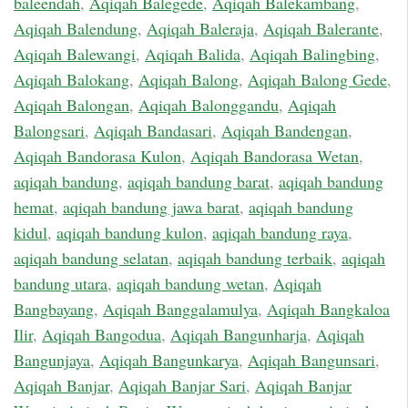
baleendah
,
Aqiqah Balegede
,
Aqiqah Balekambang
,
Aqiqah Balendung
,
Aqiqah Baleraja
,
Aqiqah Balerante
,
Aqiqah Balewangi
,
Aqiqah Balida
,
Aqiqah Balingbing
,
Aqiqah Balokang
,
Aqiqah Balong
,
Aqiqah Balong Gede
,
Aqiqah Balongan
,
Aqiqah Balonggandu
,
Aqiqah
Balongsari
,
Aqiqah Bandasari
,
Aqiqah Bandengan
,
Aqiqah Bandorasa Kulon
,
Aqiqah Bandorasa Wetan
,
aqiqah bandung
,
aqiqah bandung barat
,
aqiqah bandung
hemat
,
aqiqah bandung jawa barat
,
aqiqah bandung
kidul
,
aqiqah bandung kulon
,
aqiqah bandung raya
,
aqiqah bandung selatan
,
aqiqah bandung terbaik
,
aqiqah
bandung utara
,
aqiqah bandung wetan
,
Aqiqah
Bangbayang
,
Aqiqah Banggalamulya
,
Aqiqah Bangkaloa
Ilir
,
Aqiqah Bangodua
,
Aqiqah Bangunharja
,
Aqiqah
Bangunjaya
,
Aqiqah Bangunkarya
,
Aqiqah Bangunsari
,
Aqiqah Banjar
,
Aqiqah Banjar Sari
,
Aqiqah Banjar