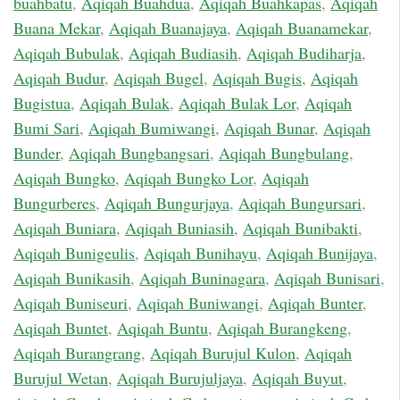
buahbatu
,
Aqiqah Buahdua
,
Aqiqah Buahkapas
,
Aqiqah
Buana Mekar
,
Aqiqah Buanajaya
,
Aqiqah Buanamekar
,
Aqiqah Bubulak
,
Aqiqah Budiasih
,
Aqiqah Budiharja
,
Aqiqah Budur
,
Aqiqah Bugel
,
Aqiqah Bugis
,
Aqiqah
Bugistua
,
Aqiqah Bulak
,
Aqiqah Bulak Lor
,
Aqiqah
Bumi Sari
,
Aqiqah Bumiwangi
,
Aqiqah Bunar
,
Aqiqah
Bunder
,
Aqiqah Bungbangsari
,
Aqiqah Bungbulang
,
Aqiqah Bungko
,
Aqiqah Bungko Lor
,
Aqiqah
Bungurberes
,
Aqiqah Bungurjaya
,
Aqiqah Bungursari
,
Aqiqah Buniara
,
Aqiqah Buniasih
,
Aqiqah Bunibakti
,
Aqiqah Bunigeulis
,
Aqiqah Bunihayu
,
Aqiqah Bunijaya
,
Aqiqah Bunikasih
,
Aqiqah Buninagara
,
Aqiqah Bunisari
,
Aqiqah Buniseuri
,
Aqiqah Buniwangi
,
Aqiqah Bunter
,
Aqiqah Buntet
,
Aqiqah Buntu
,
Aqiqah Burangkeng
,
Aqiqah Burangrang
,
Aqiqah Burujul Kulon
,
Aqiqah
Burujul Wetan
,
Aqiqah Burujuljaya
,
Aqiqah Buyut
,