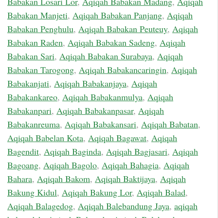
Babakan Losari Lor
,
Aqiqah Babakan Madang
,
Aqiqah
Babakan Manjeti
,
Aqiqah Babakan Panjang
,
Aqiqah
Babakan Penghulu
,
Aqiqah Babakan Peuteuy
,
Aqiqah
Babakan Raden
,
Aqiqah Babakan Sadeng
,
Aqiqah
Babakan Sari
,
Aqiqah Babakan Surabaya
,
Aqiqah
Babakan Tarogong
,
Aqiqah Babakancaringin
,
Aqiqah
Babakanjati
,
Aqiqah Babakanjaya
,
Aqiqah
Babakankareo
,
Aqiqah Babakanmulya
,
Aqiqah
Babakanpari
,
Aqiqah Babakanpasar
,
Aqiqah
Babakanreuma
,
Aqiqah Babakansari
,
Aqiqah Babatan
,
Aqiqah Babelan Kota
,
Aqiqah Bagawat
,
Aqiqah
Bagendit
,
Aqiqah Baginda
,
Aqiqah Bagjasari
,
Aqiqah
Bagoang
,
Aqiqah Bagolo
,
Aqiqah Bahagia
,
Aqiqah
Bahara
,
Aqiqah Bakom
,
Aqiqah Baktijaya
,
Aqiqah
Bakung Kidul
,
Aqiqah Bakung Lor
,
Aqiqah Balad
,
Aqiqah Balagedog
,
Aqiqah Balebandung Jaya
,
aqiqah