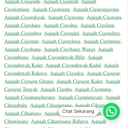
Aqiqah Cigagade
,
Aqiqah Cigaleuh
,
Aqiqah
Cigalontang
,
Aqiqah Ciganjeng
,
Aqiqah Cigaronggong
,
Aqiqah Cigarukgak
,
Aqiqah Cigasong
,
Aqiqah Cigayam
,
Aqiqah Cigedang
,
Aqiqah Cigedug
,
Aqiqah Cigelam
,
Aqiqah Cigembor
,
Aqiqah Cigendel
,
Aqiqah Cigending
,
Aqiqah Cigentur
,
Aqiqah Cigereleng
,
Aqiqah Cigintung
,
Aqiqah Cigobang
,
Aqiqah Cigobang Wangi
,
Aqiqah
Cigombong
,
Aqiqah Cigondewah Hilir
,
Aqiqah
Cigondewah Kaler
,
Aqiqah Cigondewah Kidul
,
Aqiqah
Cigondewah Rahayu
,
Aqiqah Cigudeg
,
Aqiqah Cigugur
,
Aqiqah Cigugur Girang
,
Aqiqah Cigugur Kaler
,
Aqiqah
Cigugur Tengah
,
Aqiqah Ciguha
,
Aqiqah Cigunung
,
Aqiqah Cigunungherang
,
Aqiqah Cigunungsari
,
Aqiqah
Cihambulu
,
Aqiqah Cihamerang
,
Aqiqah Cihampelas
,
Chat Sekarang
Aqiqah Cihanjaro
,
Aqiqah Cihanjawar
,
Aqiqah
Cihanjuang
,
Aqiqah Cihanjuang Rahayu
,
Aqiqah