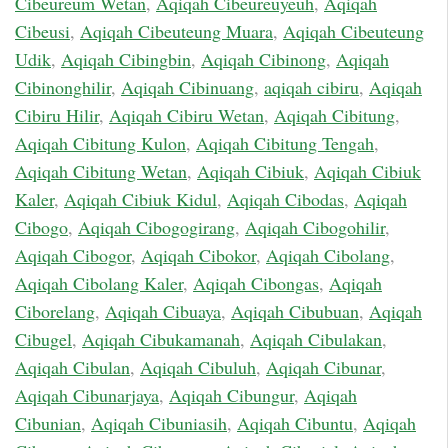
Cibeureum Wetan
,
Aqiqah Cibeureuyeuh
,
Aqiqah
Cibeusi
,
Aqiqah Cibeuteung Muara
,
Aqiqah Cibeuteung
Udik
,
Aqiqah Cibingbin
,
Aqiqah Cibinong
,
Aqiqah
Cibinonghilir
,
Aqiqah Cibinuang
,
aqiqah cibiru
,
Aqiqah
Cibiru Hilir
,
Aqiqah Cibiru Wetan
,
Aqiqah Cibitung
,
Aqiqah Cibitung Kulon
,
Aqiqah Cibitung Tengah
,
Aqiqah Cibitung Wetan
,
Aqiqah Cibiuk
,
Aqiqah Cibiuk
Kaler
,
Aqiqah Cibiuk Kidul
,
Aqiqah Cibodas
,
Aqiqah
Cibogo
,
Aqiqah Cibogogirang
,
Aqiqah Cibogohilir
,
Aqiqah Cibogor
,
Aqiqah Cibokor
,
Aqiqah Cibolang
,
Aqiqah Cibolang Kaler
,
Aqiqah Cibongas
,
Aqiqah
Ciborelang
,
Aqiqah Cibuaya
,
Aqiqah Cibubuan
,
Aqiqah
Cibugel
,
Aqiqah Cibukamanah
,
Aqiqah Cibulakan
,
Aqiqah Cibulan
,
Aqiqah Cibuluh
,
Aqiqah Cibunar
,
Aqiqah Cibunarjaya
,
Aqiqah Cibungur
,
Aqiqah
Cibunian
,
Aqiqah Cibuniasih
,
Aqiqah Cibuntu
,
Aqiqah