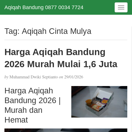
Aqiqah Bandung 0877 0034 7724
T
o
g
g
Tag:
Aqiqah Cinta Mulya
l
e
n
Harga Aqiqah Bandung
a
v
2026 Murah Mulai 1,6 Juta
i
g
by
Muhammad Dwiki Septianto
on
29/01/2026
a
t
Harga Aqiqah
i
Bandung 2026 |
o
n
Murah dan
Hemat