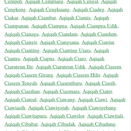
Cempeh
,
Aqiqah Cemplang
,
Aqiqah Cengal
,
Aqiqah
Cengkong
,
Aqiqah Cengkuang
,
Aqiqah Ciadeg
,
Aqiqah
Ciakar
,
Aqiqah Ciambar
,
Aqiqah Ciamis
,
Aqiqah
Ciampanan
,
Aqiqah Ciampea
,
Aqiqah Ciampea Udik
,
Aqiqah Cianaga
,
Aqiqah Ciandam
,
Aqiqah Ciandum
,
Aqiqah Ciangir
,
Aqiqah Ciangsana
,
Aqiqah Cianjur
,
Aqiqah Cianting
,
Aqiqah Cianting Utara
,
Aqiqah
Ciantra
,
Aqiqah Ciapus
,
Aqiqah Ciaro
,
Aqiqah
Ciaruteun Ilir
,
Aqiqah Ciaruteun Udik
,
Aqiqah Ciasem
,
Aqiqah Ciasem Girang
,
Aqiqah Ciasem Hilir
,
Aqiqah
Ciasem Tengah
,
Aqiqah Ciasembaru
,
Aqiqah Ciasih
,
Aqiqah Ciasihan
,
Aqiqah Ciasmara
,
Aqiqah Ciater
,
Aqiqah Ciateul
,
Aqiqah Ciawang
,
Aqiqah Ciawi
,
Aqiqah
Ciawiasih
,
Aqiqah Ciawigajah
,
Aqiqah Ciawigebang
,
Aqiqah Ciawijapura
,
Aqiqah Ciawilor
,
Aqiqah Ciawitali
,
Aqiqah Cibabat
,
Aqiqah Cibadak
,
Aqiqah Cibadung
,