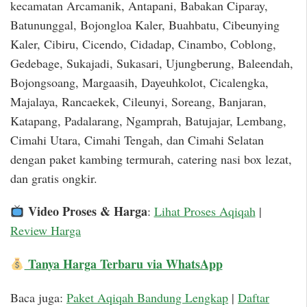
kecamatan Arcamanik, Antapani, Babakan Ciparay,
Batununggal, Bojongloa Kaler, Buahbatu, Cibeunying
Kaler, Cibiru, Cicendo, Cidadap, Cinambo, Coblong,
Gedebage, Sukajadi, Sukasari, Ujungberung, Baleendah,
Bojongsoang, Margaasih, Dayeuhkolot, Cicalengka,
Majalaya, Rancaekek, Cileunyi, Soreang, Banjaran,
Katapang, Padalarang, Ngamprah, Batujajar, Lembang,
Cimahi Utara, Cimahi Tengah, dan Cimahi Selatan
dengan paket kambing termurah, catering nasi box lezat,
dan gratis ongkir.
Video Proses & Harga
:
Lihat Proses Aqiqah
|
Review Harga
Tanya Harga Terbaru via WhatsApp
Baca juga:
Paket Aqiqah Bandung Lengkap
|
Daftar