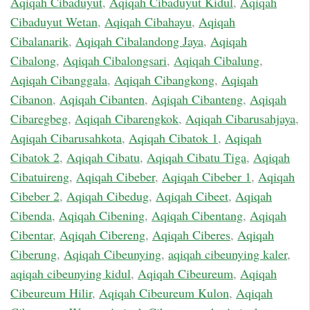
Aqiqah Cibaduyut
,
Aqiqah Cibaduyut Kidul
,
Aqiqah
Cibaduyut Wetan
,
Aqiqah Cibahayu
,
Aqiqah
Cibalanarik
,
Aqiqah Cibalandong Jaya
,
Aqiqah
Cibalong
,
Aqiqah Cibalongsari
,
Aqiqah Cibalung
,
Aqiqah Cibanggala
,
Aqiqah Cibangkong
,
Aqiqah
Cibanon
,
Aqiqah Cibanten
,
Aqiqah Cibanteng
,
Aqiqah
Cibaregbeg
,
Aqiqah Cibarengkok
,
Aqiqah Cibarusahjaya
,
Aqiqah Cibarusahkota
,
Aqiqah Cibatok 1
,
Aqiqah
Cibatok 2
,
Aqiqah Cibatu
,
Aqiqah Cibatu Tiga
,
Aqiqah
Cibatuireng
,
Aqiqah Cibeber
,
Aqiqah Cibeber 1
,
Aqiqah
Cibeber 2
,
Aqiqah Cibedug
,
Aqiqah Cibeet
,
Aqiqah
Cibenda
,
Aqiqah Cibening
,
Aqiqah Cibentang
,
Aqiqah
Cibentar
,
Aqiqah Cibereng
,
Aqiqah Ciberes
,
Aqiqah
Ciberung
,
Aqiqah Cibeunying
,
aqiqah cibeunying kaler
,
aqiqah cibeunying kidul
,
Aqiqah Cibeureum
,
Aqiqah
Cibeureum Hilir
,
Aqiqah Cibeureum Kulon
,
Aqiqah