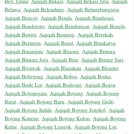
Beji Timur
,
Aqiqah Bekasi
,
Aqiqah Bekasi Jaya
,
Aqiqah
Belawa
,
Aqiqah Belendung
,
Aqiqah Belungbangjaya
,
Aqiqah Bencoy
,
Aqiqah Benda
,
Aqiqah Bendasari
,
Aqiqah Bendoroto
,
Aqiqah Bendungan
,
Aqiqah Bengle
,
Aqiqah Benjot
,
Aqiqah Benteng
,
Aqiqah Berekah
,
Aqiqah Beringin
,
Aqiqah Beusi
,
Aqiqah Binakarya
,
Aqiqah Binangun
,
Aqiqah Binong
,
Aqiqah Bintara
,
Aqiqah Bintara Jaya
,
Aqiqah Biru
,
Aqiqah Bitung Sari
,
Aqiqah Biyawak
,
Aqiqah Blanakan
,
Aqiqah Blender
,
Aqiqah Bobojong
,
Aqiqah Bobos
,
Aqiqah Bodas
,
Aqiqah Bode Lor
,
Aqiqah Bodesari
,
Aqiqah Bogor
,
Aqiqah Bojonegara
,
Aqiqah Bojong
,
Aqiqah Bojong
Barat
,
Aqiqah Bojong Baru
,
Aqiqah Bojong Gede
,
Aqiqah Bojong Indah
,
Aqiqah Bojong Jengkol
,
Aqiqah
Bojong Koneng
,
Aqiqah Bojong Kulon
,
Aqiqah Bojong
Kulur
,
Aqiqah Bojong Longok
,
Aqiqah Bojong Lor
,