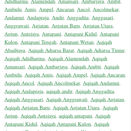
Adidharma
,
Alamendah
,
Amansari
,
Ambarjaya
,
Ambit
,
Ambulu
,
Amis
,
Ampel
,
Ancaran
,
Ancol
,
Ancolmekar
,
Andamui
,
Andapraja
,
Andir
,
Anggadita
,
Anggasari
,
Anggrawati
,
Anjatan
,
Anjatan Baru
,
Anjatan Utara
,
Anjun
,
Antajaya
,
Antapani
,
Antapani Kidul
,
Antapani
Kulon
,
Antapani Tengah
,
Antapani Wetan
,
Aqiqah
Abadijaya
,
Aqiqah Adiarsa Barat
,
Aqiqah Adiarsa Timur
,
Aqiqah Adidharma
,
Aqiqah Alamendah
,
Aqiqah
Amansari
,
Aqiqah Ambarjaya
,
Aqiqah Ambit
,
Aqiqah
Ambulu
,
Aqiqah Amis
,
Aqiqah Ampel
,
Aqiqah Ancaran
,
Aqiqah Ancol
,
Aqiqah Ancolmekar
,
Aqiqah Andamui
,
Aqiqah Andapraja
,
aqiqah andir
,
Aqiqah Anggadita
,
Aqiqah Anggasari
,
Aqiqah Anggrawati
,
Aqiqah Anjatan
,
Aqiqah Anjatan Baru
,
Aqiqah Anjatan Utara
,
Aqiqah
Anjun
,
Aqiqah Antajaya
,
aqiqah antapani
,
Aqiqah
Antapani Kidul
,
Aqiqah Antapani Kulon
,
Aqiqah