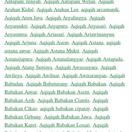
Antapani Tengah
,
Aqiqah Antapani Wetan
,
Aqiqah
Arahan Kidul
,
Aqiqah Arahan Lor
,
aqiqah arcamanik
,
Aqiqah Aren Jaya
,
Aqiqah Argalingga
,
Aqiqah
Argamukti
,
Aqiqah Argapura
,
Aqiqah Argasari
,
Aqiqah
Argasunya
,
Aqiqah Arjasari
,
Aqiqah Arjawinangun
,
Aqiqah Arjuna
,
Aqiqah Asem
,
Aqiqah Astana
,
aqiqah
astana anyar
,
Aqiqah Astana Mukti
,
Aqiqah
Astanajapura
,
Aqiqah Astanalanggar
,
Aqiqah Astapada
,
Aqiqah Atang Senjaya
,
Aqiqah Awassagara
,
Aqiqah
Awilega
,
Aqiqah Awiluar
,
Aqiqah Awirarangan
,
Aqiqah
Babadan
,
Aqiqah Babajurang
,
Aqiqah Babakan
,
Aqiqah
Babakan Anyar
,
Aqiqah Babakan Asem
,
Aqiqah
Babakan Asih
,
Aqiqah Babakan Ciamis
,
Aqiqah
Babakan Cikao
,
aqiqah babakan ciparay
,
Aqiqah
Babakan Gebang
,
Aqiqah Babakan Jawa
,
Aqiqah
Babakan Karet
,
Aqiqah Babakan Losari
,
Aqiqah