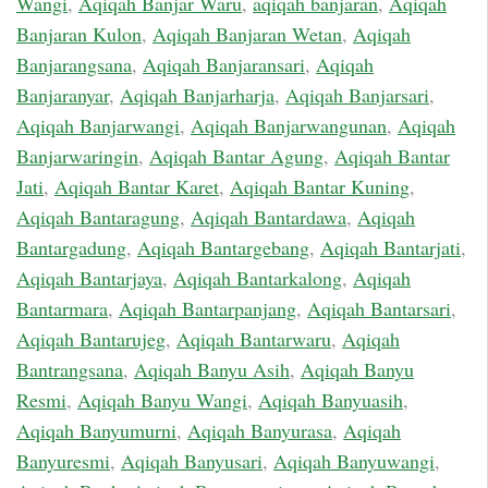
Wangi
,
Aqiqah Banjar Waru
,
aqiqah banjaran
,
Aqiqah
Banjaran Kulon
,
Aqiqah Banjaran Wetan
,
Aqiqah
Banjarangsana
,
Aqiqah Banjaransari
,
Aqiqah
Banjaranyar
,
Aqiqah Banjarharja
,
Aqiqah Banjarsari
,
Aqiqah Banjarwangi
,
Aqiqah Banjarwangunan
,
Aqiqah
Banjarwaringin
,
Aqiqah Bantar Agung
,
Aqiqah Bantar
Jati
,
Aqiqah Bantar Karet
,
Aqiqah Bantar Kuning
,
Aqiqah Bantaragung
,
Aqiqah Bantardawa
,
Aqiqah
Bantargadung
,
Aqiqah Bantargebang
,
Aqiqah Bantarjati
,
Aqiqah Bantarjaya
,
Aqiqah Bantarkalong
,
Aqiqah
Bantarmara
,
Aqiqah Bantarpanjang
,
Aqiqah Bantarsari
,
Aqiqah Bantarujeg
,
Aqiqah Bantarwaru
,
Aqiqah
Bantrangsana
,
Aqiqah Banyu Asih
,
Aqiqah Banyu
Resmi
,
Aqiqah Banyu Wangi
,
Aqiqah Banyuasih
,
Aqiqah Banyumurni
,
Aqiqah Banyurasa
,
Aqiqah
Banyuresmi
,
Aqiqah Banyusari
,
Aqiqah Banyuwangi
,