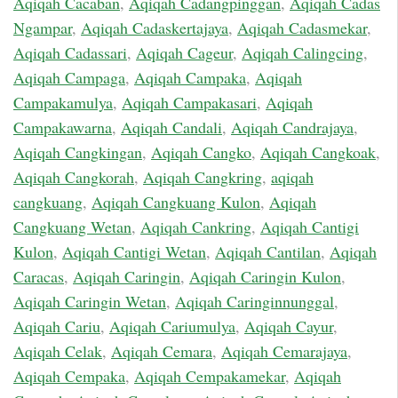
Aqiqah Cacaban
,
Aqiqah Cadangpinggan
,
Aqiqah Cadas
Ngampar
,
Aqiqah Cadaskertajaya
,
Aqiqah Cadasmekar
,
Aqiqah Cadassari
,
Aqiqah Cageur
,
Aqiqah Calingcing
,
Aqiqah Campaga
,
Aqiqah Campaka
,
Aqiqah
Campakamulya
,
Aqiqah Campakasari
,
Aqiqah
Campakawarna
,
Aqiqah Candali
,
Aqiqah Candrajaya
,
Aqiqah Cangkingan
,
Aqiqah Cangko
,
Aqiqah Cangkoak
,
Aqiqah Cangkorah
,
Aqiqah Cangkring
,
aqiqah
cangkuang
,
Aqiqah Cangkuang Kulon
,
Aqiqah
Cangkuang Wetan
,
Aqiqah Cankring
,
Aqiqah Cantigi
Kulon
,
Aqiqah Cantigi Wetan
,
Aqiqah Cantilan
,
Aqiqah
Caracas
,
Aqiqah Caringin
,
Aqiqah Caringin Kulon
,
Aqiqah Caringin Wetan
,
Aqiqah Caringinnunggal
,
Aqiqah Cariu
,
Aqiqah Cariumulya
,
Aqiqah Cayur
,
Aqiqah Celak
,
Aqiqah Cemara
,
Aqiqah Cemarajaya
,
Aqiqah Cempaka
,
Aqiqah Cempakamekar
,
Aqiqah