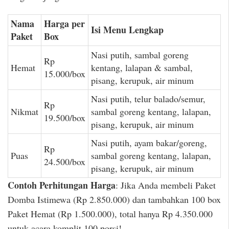
Nama
Harga per
Isi Menu Lengkap
Paket
Box
Nasi putih, sambal goreng
Rp
Hemat
kentang, lalapan & sambal,
15.000/box
pisang, kerupuk, air minum
Nasi putih, telur balado/semur,
Rp
Nikmat
sambal goreng kentang, lalapan,
19.500/box
pisang, kerupuk, air minum
Nasi putih, ayam bakar/goreng,
Rp
Puas
sambal goreng kentang, lalapan,
24.500/box
pisang, kerupuk, air minum
Contoh Perhitungan Harga
: Jika Anda membeli Paket
Domba Istimewa (Rp 2.850.000) dan tambahkan 100 box
Paket Hemat (Rp 1.500.000), total hanya Rp 4.350.000
untuk acara komplit 100 porsi!