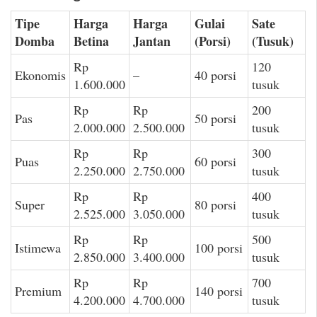
Tipe
Harga
Harga
Gulai
Sate
Domba
Betina
Jantan
(Porsi)
(Tusuk)
Rp
120
Ekonomis
–
40 porsi
1.600.000
tusuk
Rp
Rp
200
Pas
50 porsi
2.000.000
2.500.000
tusuk
Rp
Rp
300
Puas
60 porsi
2.250.000
2.750.000
tusuk
Rp
Rp
400
Super
80 porsi
2.525.000
3.050.000
tusuk
Rp
Rp
500
Istimewa
100 porsi
2.850.000
3.400.000
tusuk
Rp
Rp
700
Premium
140 porsi
4.200.000
4.700.000
tusuk