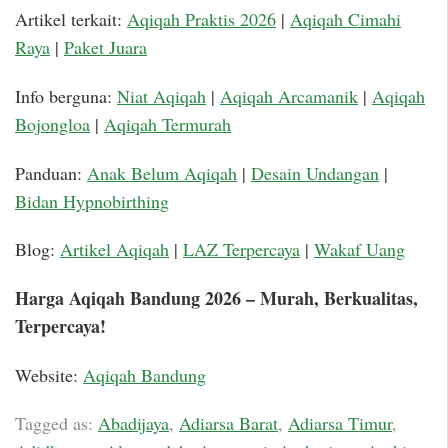
Artikel terkait:
Aqiqah Praktis 2026
|
Aqiqah Cimahi
Raya
|
Paket Juara
Info berguna:
Niat Aqiqah
|
Aqiqah Arcamanik
|
Aqiqah
Bojongloa
|
Aqiqah Termurah
Panduan:
Anak Belum Aqiqah
|
Desain Undangan
|
Bidan Hypnobirthing
Blog:
Artikel Aqiqah
|
LAZ Terpercaya
|
Wakaf Uang
Harga Aqiqah Bandung 2026 – Murah, Berkualitas,
Terpercaya!
Website:
Aqiqah Bandung
Tagged as:
Abadijaya
,
Adiarsa Barat
,
Adiarsa Timur
,