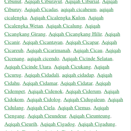
Cibunut
,
Aqiqah Ciburayut
,
Aqiqah Ciburial
,
Aqiqah
Ciburuy
,
Aqiqah Cicadas
,
aqiqah cicaheum
,
aqiqah
cicalengka
,
Aqiqah Cicalengka Kulon
,
Aqiqah
Cicalengka Wetan
,
Aqiqah Cicalung
,
Aqiqah
Cicangkang Girang
,
Aqiqah Cicangkang Hilir
,
Aqiqah
Cicanir
,
Aqiqah Cicantayan
,
Aqiqah Cicapar
,
Aqiqah
Cicareuh
,
Aqiqah Cicarimanah
,
Aqiqah Cicau
,
Aqiqah
Cicenang
,
aqiqah cicendo
,
Aqiqah Cicinde Selatan
,
Aqiqah Cicinde Utara
,
Aqiqah Cicukang
,
Aqiqah
Cicurug
,
Aqiqah Cidadali
,
aqiqah cidadap
,
Aqiqah
Cidahu
,
Aqiqah Cidamar
,
Aqiqah Cidatar
,
Aqiqah
Cidempet
,
Aqiqah Cidenok
,
Aqiqah Ciderum
,
Aqiqah
Cidokom
,
Aqiqah Cidolog
,
Aqiqah Cidugaleun
,
Aqiqah
Cidulang
,
Aqiqah Ciela
,
Aqiqah Ciemas
,
Aqiqah
Ciengang
,
Aqiqah Cieundeur
,
Aqiqah Cieunteung
,
Aqiqah Cieurih
,
Aqiqah Cigadog
,
Aqiqah Cigadung
,