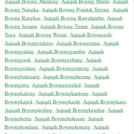
Aqiqah Bojong Menteng
,
Aqiqah Bojong Murni
,
Aqiqah
Bojong Nangka
,
Aqiqah Bojong Pondok Terong
,
Aqiqah
Bojong Rangkas
,
Aqiqah Bojong Rawalumbu
,
Aqiqah
Bojong Sempu
,
Aqiqah Bojong Timur
,
Aqiqah Bojong
Tugu
,
Aqiqah Bojong Wetan
,
Aqiqah Bojongasih
,
Aqiqah Bojongcideres
,
Aqiqah Bojongemas
,
Aqiqah
Bojonggaling
,
Aqiqah Bojonggambir
,
Aqiqah
Bojonggaok
,
Aqiqah Bojonggebang
,
Aqiqah
Bojonggedang
,
Aqiqah Bojonggenteng
,
Aqiqah
Bojonghaleuang
,
Aqiqah Bojongherang
,
Aqiqah
Bojongjaya
,
Aqiqah Bojongjengkol
,
Aqiqah
Bojongkalong
,
Aqiqah Bojongkantong
,
Aqiqah
Bojongkapol
,
Aqiqah Bojongkasih
,
Aqiqah Bojongkaso
,
Aqiqah Bojongkeding
,
Aqiqah Bojongkembar
,
Aqiqah
Bojongkerta
,
Aqiqah Bojongkokosan
,
Aqiqah
Bojongkondang
,
Aqiqah Bojongkoneng
,
Aqiqah