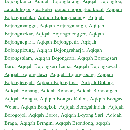
Bojongkunci
,
Aqiqah Bojonglarang
,
Aqiqah Bojongloa
,
aqiqah bojongloa kaler
,
aqiqah bojongloa kidul
,
Aqiqah
Bojongmalaka
,
Aqiqah Bojongmalang
,
Aqiqah
Bojongmanggu
,
Aqiqah Bojongmangu
,
Aqiqah
Bojongmekar
,
Aqiqah Bojongmengger
,
Aqiqah
Bojongnegara
,
Aqiqah Bojongpetir
,
Aqiqah
Bojongpicung
,
Aqiqah Bojongraharja
,
Aqiqah
Bojongsalam
,
Aqiqah Bojongsari
,
Aqiqah Bojongsari
Baru
,
Aqiqah Bojongsari Lama
,
Aqiqah Bojongsawah
,
Aqiqah Bojongslawi
,
Aqiqah Bojongsoang
,
Aqiqah
Bojongtengah
,
Aqiqah Bojongtipar
,
Aqiqah Bolang
,
Aqiqah Bonang
,
Aqiqah Bondan
,
Aqiqah Bondongan
,
Aqiqah Bongas
,
Aqiqah Bongas Kulon
,
Aqiqah Bongas
Wetan
,
Aqiqah Bongkok
,
Aqiqah Boregahindah
,
Aqiqah
Borogojol
,
Aqiqah Boros
,
Aqiqah Boyong Sari
,
Aqiqah
Braga
,
Aqiqah Bringin
,
Aqiqah Brondong
,
aqiqah