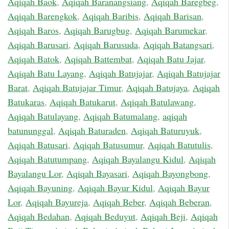
Aqiqah Baok
,
Aqiqah Baranangsiang
,
Aqiqah Baregbeg
,
Aqiqah Barengkok
,
Aqiqah Baribis
,
Aqiqah Barisan
,
Aqiqah Baros
,
Aqiqah Barugbug
,
Aqiqah Barumekar
,
Aqiqah Barusari
,
Aqiqah Barusuda
,
Aqiqah Batangsari
,
Aqiqah Batok
,
Aqiqah Battembat
,
Aqiqah Batu Jajar
,
Aqiqah Batu Layang
,
Aqiqah Batujajar
,
Aqiqah Batujajar
Barat
,
Aqiqah Batujajar Timur
,
Aqiqah Batujaya
,
Aqiqah
Batukaras
,
Aqiqah Batukarut
,
Aqiqah Batulawang
,
Aqiqah Batulayang
,
Aqiqah Batumalang
,
aqiqah
batununggal
,
Aqiqah Baturaden
,
Aqiqah Baturuyuk
,
Aqiqah Batusari
,
Aqiqah Batusumur
,
Aqiqah Batutulis
,
Aqiqah Batutumpang
,
Aqiqah Bayalangu Kidul
,
Aqiqah
Bayalangu Lor
,
Aqiqah Bayasari
,
Aqiqah Bayongbong
,
Aqiqah Bayuning
,
Aqiqah Bayur Kidul
,
Aqiqah Bayur
Lor
,
Aqiqah Bayureja
,
Aqiqah Beber
,
Aqiqah Beberan
,
Aqiqah Bedahan
,
Aqiqah Beduyut
,
Aqiqah Beji
,
Aqiqah