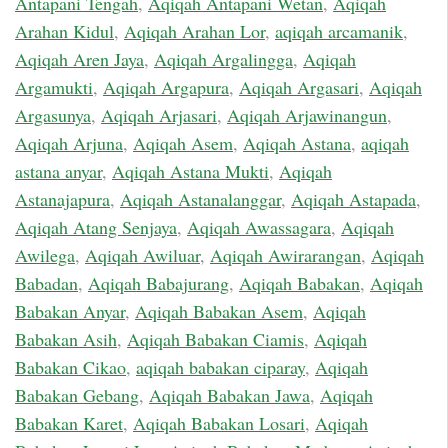
Antapani Tengah
,
Aqiqah Antapani Wetan
,
Aqiqah
Arahan Kidul
,
Aqiqah Arahan Lor
,
aqiqah arcamanik
,
Aqiqah Aren Jaya
,
Aqiqah Argalingga
,
Aqiqah
Argamukti
,
Aqiqah Argapura
,
Aqiqah Argasari
,
Aqiqah
Argasunya
,
Aqiqah Arjasari
,
Aqiqah Arjawinangun
,
Aqiqah Arjuna
,
Aqiqah Asem
,
Aqiqah Astana
,
aqiqah
astana anyar
,
Aqiqah Astana Mukti
,
Aqiqah
Astanajapura
,
Aqiqah Astanalanggar
,
Aqiqah Astapada
,
Aqiqah Atang Senjaya
,
Aqiqah Awassagara
,
Aqiqah
Awilega
,
Aqiqah Awiluar
,
Aqiqah Awirarangan
,
Aqiqah
Babadan
,
Aqiqah Babajurang
,
Aqiqah Babakan
,
Aqiqah
Babakan Anyar
,
Aqiqah Babakan Asem
,
Aqiqah
Babakan Asih
,
Aqiqah Babakan Ciamis
,
Aqiqah
Babakan Cikao
,
aqiqah babakan ciparay
,
Aqiqah
Babakan Gebang
,
Aqiqah Babakan Jawa
,
Aqiqah
Babakan Karet
,
Aqiqah Babakan Losari
,
Aqiqah