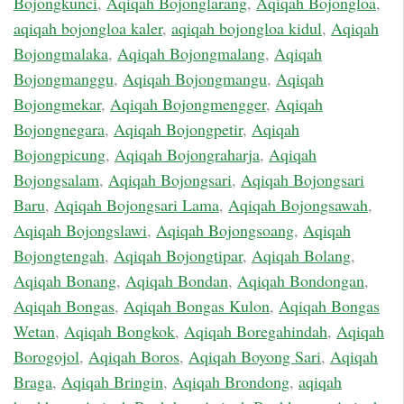
Bojongkunci
,
Aqiqah Bojonglarang
,
Aqiqah Bojongloa
,
aqiqah bojongloa kaler
,
aqiqah bojongloa kidul
,
Aqiqah
Bojongmalaka
,
Aqiqah Bojongmalang
,
Aqiqah
Bojongmanggu
,
Aqiqah Bojongmangu
,
Aqiqah
Bojongmekar
,
Aqiqah Bojongmengger
,
Aqiqah
Bojongnegara
,
Aqiqah Bojongpetir
,
Aqiqah
Bojongpicung
,
Aqiqah Bojongraharja
,
Aqiqah
Bojongsalam
,
Aqiqah Bojongsari
,
Aqiqah Bojongsari
Baru
,
Aqiqah Bojongsari Lama
,
Aqiqah Bojongsawah
,
Aqiqah Bojongslawi
,
Aqiqah Bojongsoang
,
Aqiqah
Bojongtengah
,
Aqiqah Bojongtipar
,
Aqiqah Bolang
,
Aqiqah Bonang
,
Aqiqah Bondan
,
Aqiqah Bondongan
,
Aqiqah Bongas
,
Aqiqah Bongas Kulon
,
Aqiqah Bongas
Wetan
,
Aqiqah Bongkok
,
Aqiqah Boregahindah
,
Aqiqah
Borogojol
,
Aqiqah Boros
,
Aqiqah Boyong Sari
,
Aqiqah
Braga
,
Aqiqah Bringin
,
Aqiqah Brondong
,
aqiqah