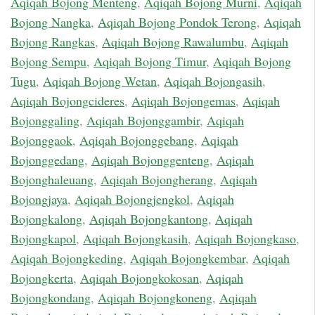
Aqiqah Bojong Menteng
,
Aqiqah Bojong Murni
,
Aqiqah
Bojong Nangka
,
Aqiqah Bojong Pondok Terong
,
Aqiqah
Bojong Rangkas
,
Aqiqah Bojong Rawalumbu
,
Aqiqah
Bojong Sempu
,
Aqiqah Bojong Timur
,
Aqiqah Bojong
Tugu
,
Aqiqah Bojong Wetan
,
Aqiqah Bojongasih
,
Aqiqah Bojongcideres
,
Aqiqah Bojongemas
,
Aqiqah
Bojonggaling
,
Aqiqah Bojonggambir
,
Aqiqah
Bojonggaok
,
Aqiqah Bojonggebang
,
Aqiqah
Bojonggedang
,
Aqiqah Bojonggenteng
,
Aqiqah
Bojonghaleuang
,
Aqiqah Bojongherang
,
Aqiqah
Bojongjaya
,
Aqiqah Bojongjengkol
,
Aqiqah
Bojongkalong
,
Aqiqah Bojongkantong
,
Aqiqah
Bojongkapol
,
Aqiqah Bojongkasih
,
Aqiqah Bojongkaso
,
Aqiqah Bojongkeding
,
Aqiqah Bojongkembar
,
Aqiqah
Bojongkerta
,
Aqiqah Bojongkokosan
,
Aqiqah
Bojongkondang
,
Aqiqah Bojongkoneng
,
Aqiqah