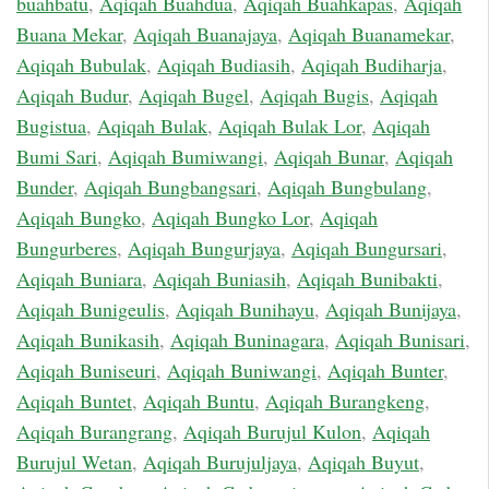
buahbatu
,
Aqiqah Buahdua
,
Aqiqah Buahkapas
,
Aqiqah
Buana Mekar
,
Aqiqah Buanajaya
,
Aqiqah Buanamekar
,
Aqiqah Bubulak
,
Aqiqah Budiasih
,
Aqiqah Budiharja
,
Aqiqah Budur
,
Aqiqah Bugel
,
Aqiqah Bugis
,
Aqiqah
Bugistua
,
Aqiqah Bulak
,
Aqiqah Bulak Lor
,
Aqiqah
Bumi Sari
,
Aqiqah Bumiwangi
,
Aqiqah Bunar
,
Aqiqah
Bunder
,
Aqiqah Bungbangsari
,
Aqiqah Bungbulang
,
Aqiqah Bungko
,
Aqiqah Bungko Lor
,
Aqiqah
Bungurberes
,
Aqiqah Bungurjaya
,
Aqiqah Bungursari
,
Aqiqah Buniara
,
Aqiqah Buniasih
,
Aqiqah Bunibakti
,
Aqiqah Bunigeulis
,
Aqiqah Bunihayu
,
Aqiqah Bunijaya
,
Aqiqah Bunikasih
,
Aqiqah Buninagara
,
Aqiqah Bunisari
,
Aqiqah Buniseuri
,
Aqiqah Buniwangi
,
Aqiqah Bunter
,
Aqiqah Buntet
,
Aqiqah Buntu
,
Aqiqah Burangkeng
,
Aqiqah Burangrang
,
Aqiqah Burujul Kulon
,
Aqiqah
Burujul Wetan
,
Aqiqah Burujuljaya
,
Aqiqah Buyut
,