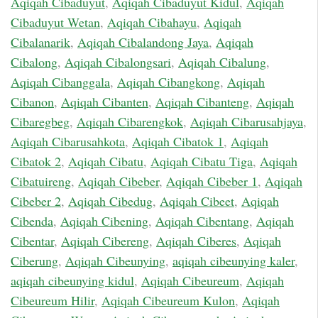
Aqiqah Cibaduyut
,
Aqiqah Cibaduyut Kidul
,
Aqiqah
Cibaduyut Wetan
,
Aqiqah Cibahayu
,
Aqiqah
Cibalanarik
,
Aqiqah Cibalandong Jaya
,
Aqiqah
Cibalong
,
Aqiqah Cibalongsari
,
Aqiqah Cibalung
,
Aqiqah Cibanggala
,
Aqiqah Cibangkong
,
Aqiqah
Cibanon
,
Aqiqah Cibanten
,
Aqiqah Cibanteng
,
Aqiqah
Cibaregbeg
,
Aqiqah Cibarengkok
,
Aqiqah Cibarusahjaya
,
Aqiqah Cibarusahkota
,
Aqiqah Cibatok 1
,
Aqiqah
Cibatok 2
,
Aqiqah Cibatu
,
Aqiqah Cibatu Tiga
,
Aqiqah
Cibatuireng
,
Aqiqah Cibeber
,
Aqiqah Cibeber 1
,
Aqiqah
Cibeber 2
,
Aqiqah Cibedug
,
Aqiqah Cibeet
,
Aqiqah
Cibenda
,
Aqiqah Cibening
,
Aqiqah Cibentang
,
Aqiqah
Cibentar
,
Aqiqah Cibereng
,
Aqiqah Ciberes
,
Aqiqah
Ciberung
,
Aqiqah Cibeunying
,
aqiqah cibeunying kaler
,
aqiqah cibeunying kidul
,
Aqiqah Cibeureum
,
Aqiqah
Cibeureum Hilir
,
Aqiqah Cibeureum Kulon
,
Aqiqah