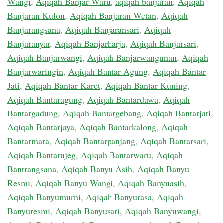
Wangi
,
Aqiqah Banjar Waru
,
aqiqah banjaran
,
Aqiqah
Banjaran Kulon
,
Aqiqah Banjaran Wetan
,
Aqiqah
Banjarangsana
,
Aqiqah Banjaransari
,
Aqiqah
Banjaranyar
,
Aqiqah Banjarharja
,
Aqiqah Banjarsari
,
Aqiqah Banjarwangi
,
Aqiqah Banjarwangunan
,
Aqiqah
Banjarwaringin
,
Aqiqah Bantar Agung
,
Aqiqah Bantar
Jati
,
Aqiqah Bantar Karet
,
Aqiqah Bantar Kuning
,
Aqiqah Bantaragung
,
Aqiqah Bantardawa
,
Aqiqah
Bantargadung
,
Aqiqah Bantargebang
,
Aqiqah Bantarjati
,
Aqiqah Bantarjaya
,
Aqiqah Bantarkalong
,
Aqiqah
Bantarmara
,
Aqiqah Bantarpanjang
,
Aqiqah Bantarsari
,
Aqiqah Bantarujeg
,
Aqiqah Bantarwaru
,
Aqiqah
Bantrangsana
,
Aqiqah Banyu Asih
,
Aqiqah Banyu
Resmi
,
Aqiqah Banyu Wangi
,
Aqiqah Banyuasih
,
Aqiqah Banyumurni
,
Aqiqah Banyurasa
,
Aqiqah
Banyuresmi
,
Aqiqah Banyusari
,
Aqiqah Banyuwangi
,