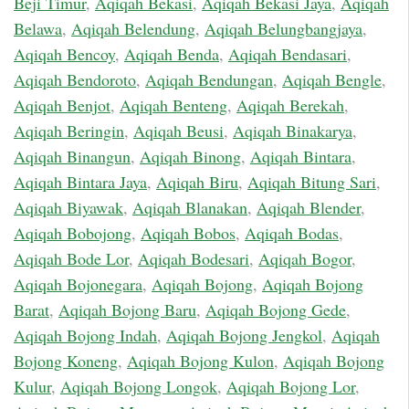
Beji Timur
,
Aqiqah Bekasi
,
Aqiqah Bekasi Jaya
,
Aqiqah
Belawa
,
Aqiqah Belendung
,
Aqiqah Belungbangjaya
,
Aqiqah Bencoy
,
Aqiqah Benda
,
Aqiqah Bendasari
,
Aqiqah Bendoroto
,
Aqiqah Bendungan
,
Aqiqah Bengle
,
Aqiqah Benjot
,
Aqiqah Benteng
,
Aqiqah Berekah
,
Aqiqah Beringin
,
Aqiqah Beusi
,
Aqiqah Binakarya
,
Aqiqah Binangun
,
Aqiqah Binong
,
Aqiqah Bintara
,
Aqiqah Bintara Jaya
,
Aqiqah Biru
,
Aqiqah Bitung Sari
,
Aqiqah Biyawak
,
Aqiqah Blanakan
,
Aqiqah Blender
,
Aqiqah Bobojong
,
Aqiqah Bobos
,
Aqiqah Bodas
,
Aqiqah Bode Lor
,
Aqiqah Bodesari
,
Aqiqah Bogor
,
Aqiqah Bojonegara
,
Aqiqah Bojong
,
Aqiqah Bojong
Barat
,
Aqiqah Bojong Baru
,
Aqiqah Bojong Gede
,
Aqiqah Bojong Indah
,
Aqiqah Bojong Jengkol
,
Aqiqah
Bojong Koneng
,
Aqiqah Bojong Kulon
,
Aqiqah Bojong
Kulur
,
Aqiqah Bojong Longok
,
Aqiqah Bojong Lor
,