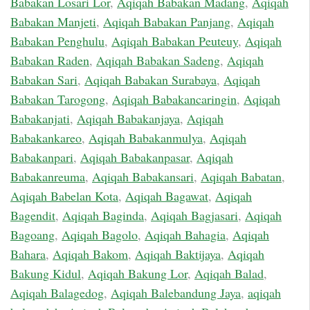
Babakan Losari Lor
,
Aqiqah Babakan Madang
,
Aqiqah
Babakan Manjeti
,
Aqiqah Babakan Panjang
,
Aqiqah
Babakan Penghulu
,
Aqiqah Babakan Peuteuy
,
Aqiqah
Babakan Raden
,
Aqiqah Babakan Sadeng
,
Aqiqah
Babakan Sari
,
Aqiqah Babakan Surabaya
,
Aqiqah
Babakan Tarogong
,
Aqiqah Babakancaringin
,
Aqiqah
Babakanjati
,
Aqiqah Babakanjaya
,
Aqiqah
Babakankareo
,
Aqiqah Babakanmulya
,
Aqiqah
Babakanpari
,
Aqiqah Babakanpasar
,
Aqiqah
Babakanreuma
,
Aqiqah Babakansari
,
Aqiqah Babatan
,
Aqiqah Babelan Kota
,
Aqiqah Bagawat
,
Aqiqah
Bagendit
,
Aqiqah Baginda
,
Aqiqah Bagjasari
,
Aqiqah
Bagoang
,
Aqiqah Bagolo
,
Aqiqah Bahagia
,
Aqiqah
Bahara
,
Aqiqah Bakom
,
Aqiqah Baktijaya
,
Aqiqah
Bakung Kidul
,
Aqiqah Bakung Lor
,
Aqiqah Balad
,
Aqiqah Balagedog
,
Aqiqah Balebandung Jaya
,
aqiqah