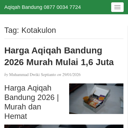
Aqiqah Bandung 0877 0034 7724
T
o
g
g
Tag:
Kotakulon
l
e
n
Harga Aqiqah Bandung
a
v
2026 Murah Mulai 1,6 Juta
i
g
by
Muhammad Dwiki Septianto
on
29/01/2026
a
t
Harga Aqiqah
i
Bandung 2026 |
o
n
Murah dan
Hemat