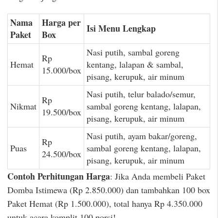
Nama
Harga per
Isi Menu Lengkap
Paket
Box
Nasi putih, sambal goreng
Rp
Hemat
kentang, lalapan & sambal,
15.000/box
pisang, kerupuk, air minum
Nasi putih, telur balado/semur,
Rp
Nikmat
sambal goreng kentang, lalapan,
19.500/box
pisang, kerupuk, air minum
Nasi putih, ayam bakar/goreng,
Rp
Puas
sambal goreng kentang, lalapan,
24.500/box
pisang, kerupuk, air minum
Contoh Perhitungan Harga
: Jika Anda membeli Paket
Domba Istimewa (Rp 2.850.000) dan tambahkan 100 box
Paket Hemat (Rp 1.500.000), total hanya Rp 4.350.000
untuk acara komplit 100 porsi!