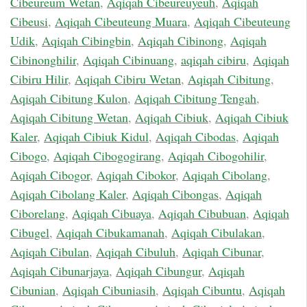
Cibeureum Wetan
,
Aqiqah Cibeureuyeuh
,
Aqiqah
Cibeusi
,
Aqiqah Cibeuteung Muara
,
Aqiqah Cibeuteung
Udik
,
Aqiqah Cibingbin
,
Aqiqah Cibinong
,
Aqiqah
Cibinonghilir
,
Aqiqah Cibinuang
,
aqiqah cibiru
,
Aqiqah
Cibiru Hilir
,
Aqiqah Cibiru Wetan
,
Aqiqah Cibitung
,
Aqiqah Cibitung Kulon
,
Aqiqah Cibitung Tengah
,
Aqiqah Cibitung Wetan
,
Aqiqah Cibiuk
,
Aqiqah Cibiuk
Kaler
,
Aqiqah Cibiuk Kidul
,
Aqiqah Cibodas
,
Aqiqah
Cibogo
,
Aqiqah Cibogogirang
,
Aqiqah Cibogohilir
,
Aqiqah Cibogor
,
Aqiqah Cibokor
,
Aqiqah Cibolang
,
Aqiqah Cibolang Kaler
,
Aqiqah Cibongas
,
Aqiqah
Ciborelang
,
Aqiqah Cibuaya
,
Aqiqah Cibubuan
,
Aqiqah
Cibugel
,
Aqiqah Cibukamanah
,
Aqiqah Cibulakan
,
Aqiqah Cibulan
,
Aqiqah Cibuluh
,
Aqiqah Cibunar
,
Aqiqah Cibunarjaya
,
Aqiqah Cibungur
,
Aqiqah
Cibunian
,
Aqiqah Cibuniasih
,
Aqiqah Cibuntu
,
Aqiqah