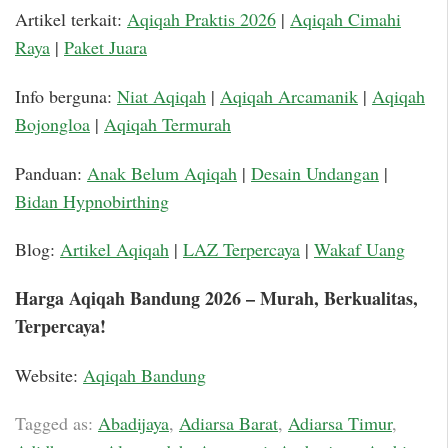
Artikel terkait:
Aqiqah Praktis 2026
|
Aqiqah Cimahi
Raya
|
Paket Juara
Info berguna:
Niat Aqiqah
|
Aqiqah Arcamanik
|
Aqiqah
Bojongloa
|
Aqiqah Termurah
Panduan:
Anak Belum Aqiqah
|
Desain Undangan
|
Bidan Hypnobirthing
Blog:
Artikel Aqiqah
|
LAZ Terpercaya
|
Wakaf Uang
Harga Aqiqah Bandung 2026 – Murah, Berkualitas,
Terpercaya!
Website:
Aqiqah Bandung
Tagged as:
Abadijaya
,
Adiarsa Barat
,
Adiarsa Timur
,