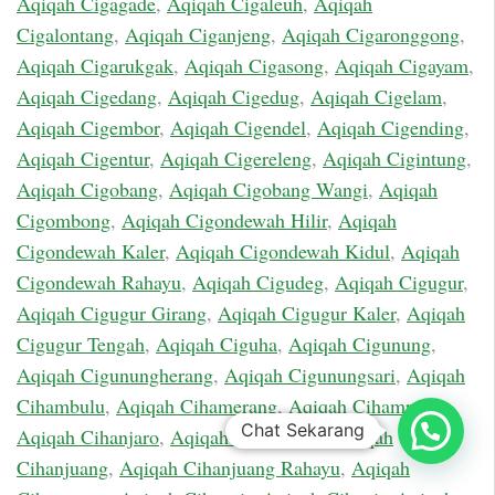
Aqiqah Cigagade
,
Aqiqah Cigaleuh
,
Aqiqah
Cigalontang
,
Aqiqah Ciganjeng
,
Aqiqah Cigaronggong
,
Aqiqah Cigarukgak
,
Aqiqah Cigasong
,
Aqiqah Cigayam
,
Aqiqah Cigedang
,
Aqiqah Cigedug
,
Aqiqah Cigelam
,
Aqiqah Cigembor
,
Aqiqah Cigendel
,
Aqiqah Cigending
,
Aqiqah Cigentur
,
Aqiqah Cigereleng
,
Aqiqah Cigintung
,
Aqiqah Cigobang
,
Aqiqah Cigobang Wangi
,
Aqiqah
Cigombong
,
Aqiqah Cigondewah Hilir
,
Aqiqah
Cigondewah Kaler
,
Aqiqah Cigondewah Kidul
,
Aqiqah
Cigondewah Rahayu
,
Aqiqah Cigudeg
,
Aqiqah Cigugur
,
Aqiqah Cigugur Girang
,
Aqiqah Cigugur Kaler
,
Aqiqah
Cigugur Tengah
,
Aqiqah Ciguha
,
Aqiqah Cigunung
,
Aqiqah Cigunungherang
,
Aqiqah Cigunungsari
,
Aqiqah
Cihambulu
,
Aqiqah Cihamerang
,
Aqiqah Cihampelas
,
Chat Sekarang
Aqiqah Cihanjaro
,
Aqiqah Cihanjawar
,
Aqiqah
Cihanjuang
,
Aqiqah Cihanjuang Rahayu
,
Aqiqah