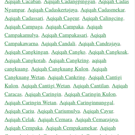
Aqiqah Cacaban
,
Aqiqah Cadangpinggan
,
Aqiqah Cadas
Ngampar
,
Aqiqah Cadaskertajaya
,
Aqiqah Cadasmekar
,
Aqiqah Cadassari
,
Aqiqah Cageur
,
Aqiqah Calingcing
,
Aqiqah Campaga
,
Aqiqah Campaka
,
Aqiqah
Campakamulya
,
Aqiqah Campakasari
,
Aqiqah
Campakawarna
,
Aqiqah Candali
,
Aqiqah Candrajaya
,
Aqiqah Cangkingan
,
Aqiqah Cangko
,
Aqiqah Cangkoak
,
Aqiqah Cangkorah
,
Aqiqah Cangkring
,
aqiqah
cangkuang
,
Aqiqah Cangkuang Kulon
,
Aqiqah
Cangkuang Wetan
,
Aqiqah Cankring
,
Aqiqah Cantigi
Kulon
,
Aqiqah Cantigi Wetan
,
Aqiqah Cantilan
,
Aqiqah
Caracas
,
Aqiqah Caringin
,
Aqiqah Caringin Kulon
,
Aqiqah Caringin Wetan
,
Aqiqah Caringinnunggal
,
Aqiqah Cariu
,
Aqiqah Cariumulya
,
Aqiqah Cayur
,
Aqiqah Celak
,
Aqiqah Cemara
,
Aqiqah Cemarajaya
,
Aqiqah Cempaka
,
Aqiqah Cempakamekar
,
Aqiqah