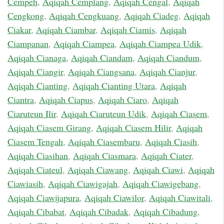
Cempeh
,
Aqiqah Cemplang
,
Aqiqah Cengal
,
Aqiqah
Cengkong
,
Aqiqah Cengkuang
,
Aqiqah Ciadeg
,
Aqiqah
Ciakar
,
Aqiqah Ciambar
,
Aqiqah Ciamis
,
Aqiqah
Ciampanan
,
Aqiqah Ciampea
,
Aqiqah Ciampea Udik
,
Aqiqah Cianaga
,
Aqiqah Ciandam
,
Aqiqah Ciandum
,
Aqiqah Ciangir
,
Aqiqah Ciangsana
,
Aqiqah Cianjur
,
Aqiqah Cianting
,
Aqiqah Cianting Utara
,
Aqiqah
Ciantra
,
Aqiqah Ciapus
,
Aqiqah Ciaro
,
Aqiqah
Ciaruteun Ilir
,
Aqiqah Ciaruteun Udik
,
Aqiqah Ciasem
,
Aqiqah Ciasem Girang
,
Aqiqah Ciasem Hilir
,
Aqiqah
Ciasem Tengah
,
Aqiqah Ciasembaru
,
Aqiqah Ciasih
,
Aqiqah Ciasihan
,
Aqiqah Ciasmara
,
Aqiqah Ciater
,
Aqiqah Ciateul
,
Aqiqah Ciawang
,
Aqiqah Ciawi
,
Aqiqah
Ciawiasih
,
Aqiqah Ciawigajah
,
Aqiqah Ciawigebang
,
Aqiqah Ciawijapura
,
Aqiqah Ciawilor
,
Aqiqah Ciawitali
,
Aqiqah Cibabat
,
Aqiqah Cibadak
,
Aqiqah Cibadung
,