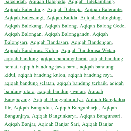
baleendah
,
Aqiqah Balegede
,
Aqiqah Balekambang
,
Aqiqah Balendung
,
Aqiqah Baleraja
,
Aqiqah Balerante
,
Aqiqah Balewangi
,
Aqiqah Balida
,
Aqiqah Balingbing
,
Aqiqah Balokang
,
Aqiqah Balong
,
Aqiqah Balong Gede
,
Aqiqah Balongan
,
Aqiqah Balonggandu
,
Aqiqah
Balongsari
,
Aqiqah Bandasari
,
Aqiqah Bandengan
,
Aqiqah Bandorasa Kulon
,
Aqiqah Bandorasa Wetan
,
aqiqah bandung
,
aqiqah bandung barat
,
aqiqah bandung
hemat
,
aqiqah bandung jawa barat
,
aqiqah bandung
kidul
,
aqiqah bandung kulon
,
aqiqah bandung raya
,
aqiqah bandung selatan
,
aqiqah bandung terbaik
,
aqiqah
bandung utara
,
aqiqah bandung wetan
,
Aqiqah
Bangbayang
,
Aqiqah Banggalamulya
,
Aqiqah Bangkaloa
Ilir
,
Aqiqah Bangodua
,
Aqiqah Bangunharja
,
Aqiqah
Bangunjaya
,
Aqiqah Bangunkarya
,
Aqiqah Bangunsari
,
Aqiqah Banjar
,
Aqiqah Banjar Sari
,
Aqiqah Banjar