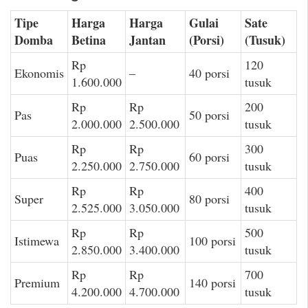
Tipe
Harga
Harga
Gulai
Sate
Domba
Betina
Jantan
(Porsi)
(Tusuk)
Rp
120
Ekonomis
–
40 porsi
1.600.000
tusuk
Rp
Rp
200
Pas
50 porsi
2.000.000
2.500.000
tusuk
Rp
Rp
300
Puas
60 porsi
2.250.000
2.750.000
tusuk
Rp
Rp
400
Super
80 porsi
2.525.000
3.050.000
tusuk
Rp
Rp
500
Istimewa
100 porsi
2.850.000
3.400.000
tusuk
Rp
Rp
700
Premium
140 porsi
4.200.000
4.700.000
tusuk