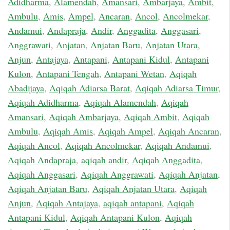
Adidharma
,
Alamendah
,
Amansari
,
Ambarjaya
,
Ambit
,
Ambulu
,
Amis
,
Ampel
,
Ancaran
,
Ancol
,
Ancolmekar
,
Andamui
,
Andapraja
,
Andir
,
Anggadita
,
Anggasari
,
Anggrawati
,
Anjatan
,
Anjatan Baru
,
Anjatan Utara
,
Anjun
,
Antajaya
,
Antapani
,
Antapani Kidul
,
Antapani
Kulon
,
Antapani Tengah
,
Antapani Wetan
,
Aqiqah
Abadijaya
,
Aqiqah Adiarsa Barat
,
Aqiqah Adiarsa Timur
,
Aqiqah Adidharma
,
Aqiqah Alamendah
,
Aqiqah
Amansari
,
Aqiqah Ambarjaya
,
Aqiqah Ambit
,
Aqiqah
Ambulu
,
Aqiqah Amis
,
Aqiqah Ampel
,
Aqiqah Ancaran
,
Aqiqah Ancol
,
Aqiqah Ancolmekar
,
Aqiqah Andamui
,
Aqiqah Andapraja
,
aqiqah andir
,
Aqiqah Anggadita
,
Aqiqah Anggasari
,
Aqiqah Anggrawati
,
Aqiqah Anjatan
,
Aqiqah Anjatan Baru
,
Aqiqah Anjatan Utara
,
Aqiqah
Anjun
,
Aqiqah Antajaya
,
aqiqah antapani
,
Aqiqah
Antapani Kidul
,
Aqiqah Antapani Kulon
,
Aqiqah