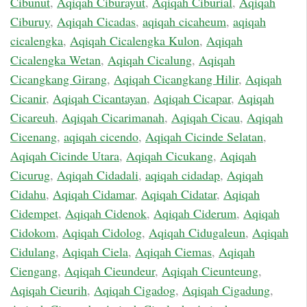
Cibunut
,
Aqiqah Ciburayut
,
Aqiqah Ciburial
,
Aqiqah
Ciburuy
,
Aqiqah Cicadas
,
aqiqah cicaheum
,
aqiqah
cicalengka
,
Aqiqah Cicalengka Kulon
,
Aqiqah
Cicalengka Wetan
,
Aqiqah Cicalung
,
Aqiqah
Cicangkang Girang
,
Aqiqah Cicangkang Hilir
,
Aqiqah
Cicanir
,
Aqiqah Cicantayan
,
Aqiqah Cicapar
,
Aqiqah
Cicareuh
,
Aqiqah Cicarimanah
,
Aqiqah Cicau
,
Aqiqah
Cicenang
,
aqiqah cicendo
,
Aqiqah Cicinde Selatan
,
Aqiqah Cicinde Utara
,
Aqiqah Cicukang
,
Aqiqah
Cicurug
,
Aqiqah Cidadali
,
aqiqah cidadap
,
Aqiqah
Cidahu
,
Aqiqah Cidamar
,
Aqiqah Cidatar
,
Aqiqah
Cidempet
,
Aqiqah Cidenok
,
Aqiqah Ciderum
,
Aqiqah
Cidokom
,
Aqiqah Cidolog
,
Aqiqah Cidugaleun
,
Aqiqah
Cidulang
,
Aqiqah Ciela
,
Aqiqah Ciemas
,
Aqiqah
Ciengang
,
Aqiqah Cieundeur
,
Aqiqah Cieunteung
,
Aqiqah Cieurih
,
Aqiqah Cigadog
,
Aqiqah Cigadung
,