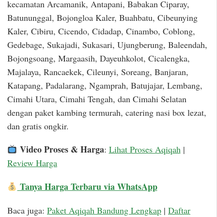
kecamatan Arcamanik, Antapani, Babakan Ciparay,
Batununggal, Bojongloa Kaler, Buahbatu, Cibeunying
Kaler, Cibiru, Cicendo, Cidadap, Cinambo, Coblong,
Gedebage, Sukajadi, Sukasari, Ujungberung, Baleendah,
Bojongsoang, Margaasih, Dayeuhkolot, Cicalengka,
Majalaya, Rancaekek, Cileunyi, Soreang, Banjaran,
Katapang, Padalarang, Ngamprah, Batujajar, Lembang,
Cimahi Utara, Cimahi Tengah, dan Cimahi Selatan
dengan paket kambing termurah, catering nasi box lezat,
dan gratis ongkir.
Video Proses & Harga
:
Lihat Proses Aqiqah
|
Review Harga
Tanya Harga Terbaru via WhatsApp
Baca juga:
Paket Aqiqah Bandung Lengkap
|
Daftar