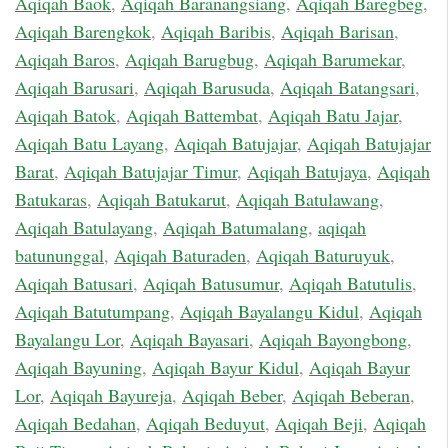
Aqiqah Baok
,
Aqiqah Baranangsiang
,
Aqiqah Baregbeg
,
Aqiqah Barengkok
,
Aqiqah Baribis
,
Aqiqah Barisan
,
Aqiqah Baros
,
Aqiqah Barugbug
,
Aqiqah Barumekar
,
Aqiqah Barusari
,
Aqiqah Barusuda
,
Aqiqah Batangsari
,
Aqiqah Batok
,
Aqiqah Battembat
,
Aqiqah Batu Jajar
,
Aqiqah Batu Layang
,
Aqiqah Batujajar
,
Aqiqah Batujajar
Barat
,
Aqiqah Batujajar Timur
,
Aqiqah Batujaya
,
Aqiqah
Batukaras
,
Aqiqah Batukarut
,
Aqiqah Batulawang
,
Aqiqah Batulayang
,
Aqiqah Batumalang
,
aqiqah
batununggal
,
Aqiqah Baturaden
,
Aqiqah Baturuyuk
,
Aqiqah Batusari
,
Aqiqah Batusumur
,
Aqiqah Batutulis
,
Aqiqah Batutumpang
,
Aqiqah Bayalangu Kidul
,
Aqiqah
Bayalangu Lor
,
Aqiqah Bayasari
,
Aqiqah Bayongbong
,
Aqiqah Bayuning
,
Aqiqah Bayur Kidul
,
Aqiqah Bayur
Lor
,
Aqiqah Bayureja
,
Aqiqah Beber
,
Aqiqah Beberan
,
Aqiqah Bedahan
,
Aqiqah Beduyut
,
Aqiqah Beji
,
Aqiqah