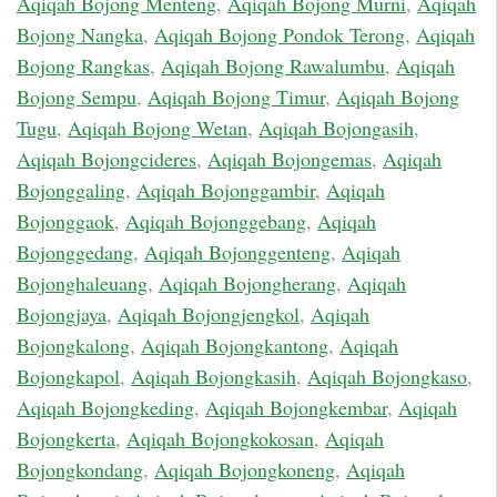
Aqiqah Bojong Menteng
,
Aqiqah Bojong Murni
,
Aqiqah
Bojong Nangka
,
Aqiqah Bojong Pondok Terong
,
Aqiqah
Bojong Rangkas
,
Aqiqah Bojong Rawalumbu
,
Aqiqah
Bojong Sempu
,
Aqiqah Bojong Timur
,
Aqiqah Bojong
Tugu
,
Aqiqah Bojong Wetan
,
Aqiqah Bojongasih
,
Aqiqah Bojongcideres
,
Aqiqah Bojongemas
,
Aqiqah
Bojonggaling
,
Aqiqah Bojonggambir
,
Aqiqah
Bojonggaok
,
Aqiqah Bojonggebang
,
Aqiqah
Bojonggedang
,
Aqiqah Bojonggenteng
,
Aqiqah
Bojonghaleuang
,
Aqiqah Bojongherang
,
Aqiqah
Bojongjaya
,
Aqiqah Bojongjengkol
,
Aqiqah
Bojongkalong
,
Aqiqah Bojongkantong
,
Aqiqah
Bojongkapol
,
Aqiqah Bojongkasih
,
Aqiqah Bojongkaso
,
Aqiqah Bojongkeding
,
Aqiqah Bojongkembar
,
Aqiqah
Bojongkerta
,
Aqiqah Bojongkokosan
,
Aqiqah
Bojongkondang
,
Aqiqah Bojongkoneng
,
Aqiqah