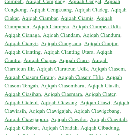
Cempeh
,
Aqiqah Cemplang
,
Aqiqah Cengal
,
Aqiqah
Cengkong
,
Aqiqah Cengkuang
,
Aqiqah Ciadeg
,
Aqiqah
Ciakar
,
Aqiqah Ciambar
,
Aqiqah Ciamis
,
Aqiqah
Ciampanan
,
Aqiqah Ciampea
,
Aqiqah Ciampea Udik
,
Aqiqah Cianaga
,
Aqiqah Ciandam
,
Aqiqah Ciandum
,
Aqiqah Ciangir
,
Aqiqah Ciangsana
,
Aqiqah Cianjur
,
Aqiqah Cianting
,
Aqiqah Cianting Utara
,
Aqiqah
Ciantra
,
Aqiqah Ciapus
,
Aqiqah Ciaro
,
Aqiqah
Ciaruteun Ilir
,
Aqiqah Ciaruteun Udik
,
Aqiqah Ciasem
,
Aqiqah Ciasem Girang
,
Aqiqah Ciasem Hilir
,
Aqiqah
Ciasem Tengah
,
Aqiqah Ciasembaru
,
Aqiqah Ciasih
,
Aqiqah Ciasihan
,
Aqiqah Ciasmara
,
Aqiqah Ciater
,
Aqiqah Ciateul
,
Aqiqah Ciawang
,
Aqiqah Ciawi
,
Aqiqah
Ciawiasih
,
Aqiqah Ciawigajah
,
Aqiqah Ciawigebang
,
Aqiqah Ciawijapura
,
Aqiqah Ciawilor
,
Aqiqah Ciawitali
,
Aqiqah Cibabat
,
Aqiqah Cibadak
,
Aqiqah Cibadung
,