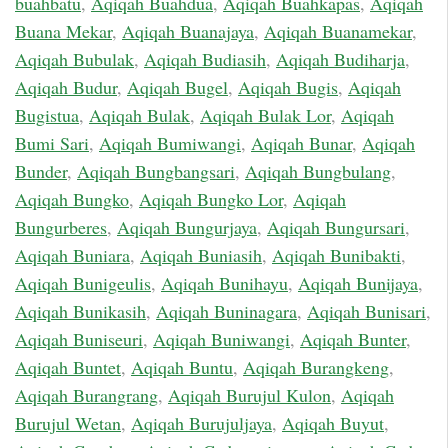
buahbatu
,
Aqiqah Buahdua
,
Aqiqah Buahkapas
,
Aqiqah
Buana Mekar
,
Aqiqah Buanajaya
,
Aqiqah Buanamekar
,
Aqiqah Bubulak
,
Aqiqah Budiasih
,
Aqiqah Budiharja
,
Aqiqah Budur
,
Aqiqah Bugel
,
Aqiqah Bugis
,
Aqiqah
Bugistua
,
Aqiqah Bulak
,
Aqiqah Bulak Lor
,
Aqiqah
Bumi Sari
,
Aqiqah Bumiwangi
,
Aqiqah Bunar
,
Aqiqah
Bunder
,
Aqiqah Bungbangsari
,
Aqiqah Bungbulang
,
Aqiqah Bungko
,
Aqiqah Bungko Lor
,
Aqiqah
Bungurberes
,
Aqiqah Bungurjaya
,
Aqiqah Bungursari
,
Aqiqah Buniara
,
Aqiqah Buniasih
,
Aqiqah Bunibakti
,
Aqiqah Bunigeulis
,
Aqiqah Bunihayu
,
Aqiqah Bunijaya
,
Aqiqah Bunikasih
,
Aqiqah Buninagara
,
Aqiqah Bunisari
,
Aqiqah Buniseuri
,
Aqiqah Buniwangi
,
Aqiqah Bunter
,
Aqiqah Buntet
,
Aqiqah Buntu
,
Aqiqah Burangkeng
,
Aqiqah Burangrang
,
Aqiqah Burujul Kulon
,
Aqiqah
Burujul Wetan
,
Aqiqah Burujuljaya
,
Aqiqah Buyut
,