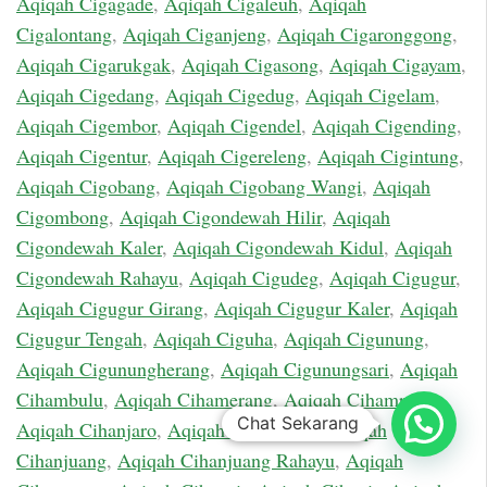
Aqiqah Cigagade
,
Aqiqah Cigaleuh
,
Aqiqah
Cigalontang
,
Aqiqah Ciganjeng
,
Aqiqah Cigaronggong
,
Aqiqah Cigarukgak
,
Aqiqah Cigasong
,
Aqiqah Cigayam
,
Aqiqah Cigedang
,
Aqiqah Cigedug
,
Aqiqah Cigelam
,
Aqiqah Cigembor
,
Aqiqah Cigendel
,
Aqiqah Cigending
,
Aqiqah Cigentur
,
Aqiqah Cigereleng
,
Aqiqah Cigintung
,
Aqiqah Cigobang
,
Aqiqah Cigobang Wangi
,
Aqiqah
Cigombong
,
Aqiqah Cigondewah Hilir
,
Aqiqah
Cigondewah Kaler
,
Aqiqah Cigondewah Kidul
,
Aqiqah
Cigondewah Rahayu
,
Aqiqah Cigudeg
,
Aqiqah Cigugur
,
Aqiqah Cigugur Girang
,
Aqiqah Cigugur Kaler
,
Aqiqah
Cigugur Tengah
,
Aqiqah Ciguha
,
Aqiqah Cigunung
,
Aqiqah Cigunungherang
,
Aqiqah Cigunungsari
,
Aqiqah
Cihambulu
,
Aqiqah Cihamerang
,
Aqiqah Cihampelas
,
Chat Sekarang
Aqiqah Cihanjaro
,
Aqiqah Cihanjawar
,
Aqiqah
Cihanjuang
,
Aqiqah Cihanjuang Rahayu
,
Aqiqah