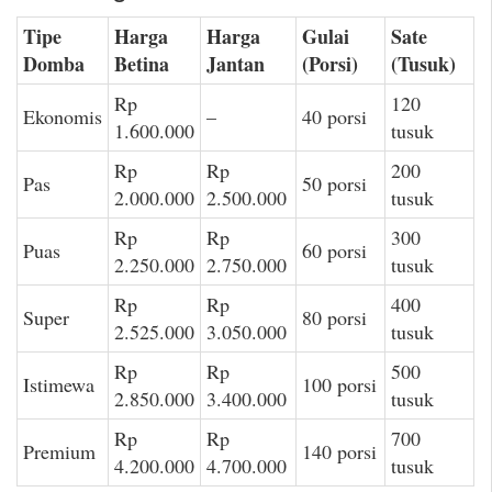
Tipe
Harga
Harga
Gulai
Sate
Domba
Betina
Jantan
(Porsi)
(Tusuk)
Rp
120
Ekonomis
–
40 porsi
1.600.000
tusuk
Rp
Rp
200
Pas
50 porsi
2.000.000
2.500.000
tusuk
Rp
Rp
300
Puas
60 porsi
2.250.000
2.750.000
tusuk
Rp
Rp
400
Super
80 porsi
2.525.000
3.050.000
tusuk
Rp
Rp
500
Istimewa
100 porsi
2.850.000
3.400.000
tusuk
Rp
Rp
700
Premium
140 porsi
4.200.000
4.700.000
tusuk