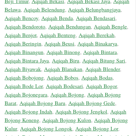
Beji Timur
,
Aqiqah Bekasi
,
Aqiqah Bekasi Jaya
,
Aqiqah
Belawa
,
Aqiqah Belendung
,
Aqiqah Belungbangjaya
,
Aqiqah Bencoy
,
Aqiqah Benda
,
Aqiqah Bendasari
,
Aqiqah Bendoroto
,
Aqiqah Bendungan
,
Aqiqah Bengle
,
Aqiqah Benjot
,
Aqiqah Benteng
,
Aqiqah Berekah
,
Aqiqah Beringin
,
Aqiqah Beusi
,
Aqiqah Binakarya
,
Aqiqah Binangun
,
Aqiqah Binong
,
Aqiqah Bintara
,
Aqiqah Bintara Jaya
,
Aqiqah Biru
,
Aqiqah Bitung Sari
,
Aqiqah Biyawak
,
Aqiqah Blanakan
,
Aqiqah Blender
,
Aqiqah Bobojong
,
Aqiqah Bobos
,
Aqiqah Bodas
,
Aqiqah Bode Lor
,
Aqiqah Bodesari
,
Aqiqah Bogor
,
Aqiqah Bojonegara
,
Aqiqah Bojong
,
Aqiqah Bojong
Barat
,
Aqiqah Bojong Baru
,
Aqiqah Bojong Gede
,
Aqiqah Bojong Indah
,
Aqiqah Bojong Jengkol
,
Aqiqah
Bojong Koneng
,
Aqiqah Bojong Kulon
,
Aqiqah Bojong
Kulur
,
Aqiqah Bojong Longok
,
Aqiqah Bojong Lor
,