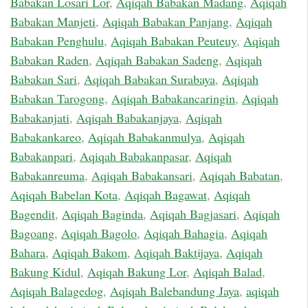
Babakan Losari Lor
,
Aqiqah Babakan Madang
,
Aqiqah
Babakan Manjeti
,
Aqiqah Babakan Panjang
,
Aqiqah
Babakan Penghulu
,
Aqiqah Babakan Peuteuy
,
Aqiqah
Babakan Raden
,
Aqiqah Babakan Sadeng
,
Aqiqah
Babakan Sari
,
Aqiqah Babakan Surabaya
,
Aqiqah
Babakan Tarogong
,
Aqiqah Babakancaringin
,
Aqiqah
Babakanjati
,
Aqiqah Babakanjaya
,
Aqiqah
Babakankareo
,
Aqiqah Babakanmulya
,
Aqiqah
Babakanpari
,
Aqiqah Babakanpasar
,
Aqiqah
Babakanreuma
,
Aqiqah Babakansari
,
Aqiqah Babatan
,
Aqiqah Babelan Kota
,
Aqiqah Bagawat
,
Aqiqah
Bagendit
,
Aqiqah Baginda
,
Aqiqah Bagjasari
,
Aqiqah
Bagoang
,
Aqiqah Bagolo
,
Aqiqah Bahagia
,
Aqiqah
Bahara
,
Aqiqah Bakom
,
Aqiqah Baktijaya
,
Aqiqah
Bakung Kidul
,
Aqiqah Bakung Lor
,
Aqiqah Balad
,
Aqiqah Balagedog
,
Aqiqah Balebandung Jaya
,
aqiqah