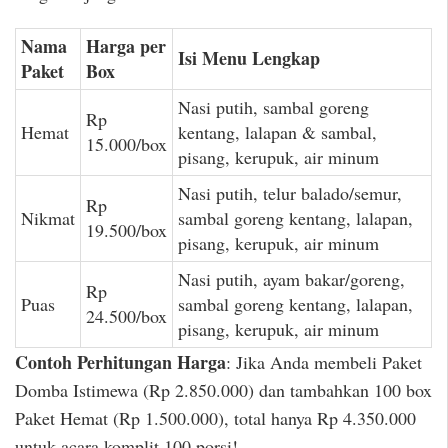
Nama
Harga per
Isi Menu Lengkap
Paket
Box
Nasi putih, sambal goreng
Rp
Hemat
kentang, lalapan & sambal,
15.000/box
pisang, kerupuk, air minum
Nasi putih, telur balado/semur,
Rp
Nikmat
sambal goreng kentang, lalapan,
19.500/box
pisang, kerupuk, air minum
Nasi putih, ayam bakar/goreng,
Rp
Puas
sambal goreng kentang, lalapan,
24.500/box
pisang, kerupuk, air minum
Contoh Perhitungan Harga
: Jika Anda membeli Paket
Domba Istimewa (Rp 2.850.000) dan tambahkan 100 box
Paket Hemat (Rp 1.500.000), total hanya Rp 4.350.000
untuk acara komplit 100 porsi!