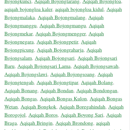
Bojongkunci
,
Aqiqah Bojonglarang
,
Aqiqah Bojongloa
,
aqiqah bojongloa kaler
,
aqiqah bojongloa kidul
,
Aqiqah
Bojongmalaka
,
Aqiqah Bojongmalang
,
Aqiqah
Bojongmanggu
,
Aqiqah Bojongmangu
,
Aqiqah
Bojongmekar
,
Aqiqah Bojongmengger
,
Aqiqah
Bojongnegara
,
Aqiqah Bojongpetir
,
Aqiqah
Bojongpicung
,
Aqiqah Bojongraharja
,
Aqiqah
Bojongsalam
,
Aqiqah Bojongsari
,
Aqiqah Bojongsari
Baru
,
Aqiqah Bojongsari Lama
,
Aqiqah Bojongsawah
,
Aqiqah Bojongslawi
,
Aqiqah Bojongsoang
,
Aqiqah
Bojongtengah
,
Aqiqah Bojongtipar
,
Aqiqah Bolang
,
Aqiqah Bonang
,
Aqiqah Bondan
,
Aqiqah Bondongan
,
Aqiqah Bongas
,
Aqiqah Bongas Kulon
,
Aqiqah Bongas
Wetan
,
Aqiqah Bongkok
,
Aqiqah Boregahindah
,
Aqiqah
Borogojol
,
Aqiqah Boros
,
Aqiqah Boyong Sari
,
Aqiqah
Braga
,
Aqiqah Bringin
,
Aqiqah Brondong
,
aqiqah