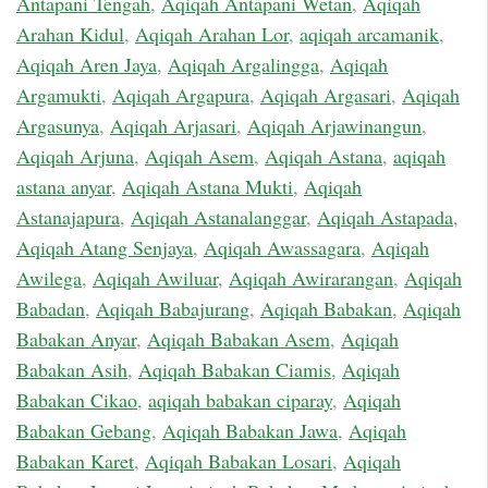
Antapani Tengah
,
Aqiqah Antapani Wetan
,
Aqiqah
Arahan Kidul
,
Aqiqah Arahan Lor
,
aqiqah arcamanik
,
Aqiqah Aren Jaya
,
Aqiqah Argalingga
,
Aqiqah
Argamukti
,
Aqiqah Argapura
,
Aqiqah Argasari
,
Aqiqah
Argasunya
,
Aqiqah Arjasari
,
Aqiqah Arjawinangun
,
Aqiqah Arjuna
,
Aqiqah Asem
,
Aqiqah Astana
,
aqiqah
astana anyar
,
Aqiqah Astana Mukti
,
Aqiqah
Astanajapura
,
Aqiqah Astanalanggar
,
Aqiqah Astapada
,
Aqiqah Atang Senjaya
,
Aqiqah Awassagara
,
Aqiqah
Awilega
,
Aqiqah Awiluar
,
Aqiqah Awirarangan
,
Aqiqah
Babadan
,
Aqiqah Babajurang
,
Aqiqah Babakan
,
Aqiqah
Babakan Anyar
,
Aqiqah Babakan Asem
,
Aqiqah
Babakan Asih
,
Aqiqah Babakan Ciamis
,
Aqiqah
Babakan Cikao
,
aqiqah babakan ciparay
,
Aqiqah
Babakan Gebang
,
Aqiqah Babakan Jawa
,
Aqiqah
Babakan Karet
,
Aqiqah Babakan Losari
,
Aqiqah