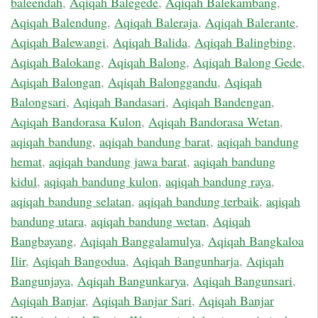
baleendah
,
Aqiqah Balegede
,
Aqiqah Balekambang
,
Aqiqah Balendung
,
Aqiqah Baleraja
,
Aqiqah Balerante
,
Aqiqah Balewangi
,
Aqiqah Balida
,
Aqiqah Balingbing
,
Aqiqah Balokang
,
Aqiqah Balong
,
Aqiqah Balong Gede
,
Aqiqah Balongan
,
Aqiqah Balonggandu
,
Aqiqah
Balongsari
,
Aqiqah Bandasari
,
Aqiqah Bandengan
,
Aqiqah Bandorasa Kulon
,
Aqiqah Bandorasa Wetan
,
aqiqah bandung
,
aqiqah bandung barat
,
aqiqah bandung
hemat
,
aqiqah bandung jawa barat
,
aqiqah bandung
kidul
,
aqiqah bandung kulon
,
aqiqah bandung raya
,
aqiqah bandung selatan
,
aqiqah bandung terbaik
,
aqiqah
bandung utara
,
aqiqah bandung wetan
,
Aqiqah
Bangbayang
,
Aqiqah Banggalamulya
,
Aqiqah Bangkaloa
Ilir
,
Aqiqah Bangodua
,
Aqiqah Bangunharja
,
Aqiqah
Bangunjaya
,
Aqiqah Bangunkarya
,
Aqiqah Bangunsari
,
Aqiqah Banjar
,
Aqiqah Banjar Sari
,
Aqiqah Banjar