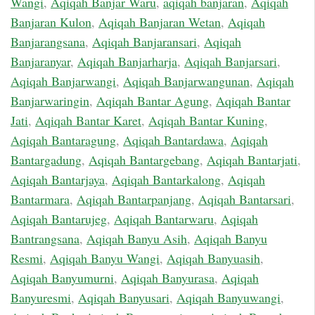
Wangi
,
Aqiqah Banjar Waru
,
aqiqah banjaran
,
Aqiqah
Banjaran Kulon
,
Aqiqah Banjaran Wetan
,
Aqiqah
Banjarangsana
,
Aqiqah Banjaransari
,
Aqiqah
Banjaranyar
,
Aqiqah Banjarharja
,
Aqiqah Banjarsari
,
Aqiqah Banjarwangi
,
Aqiqah Banjarwangunan
,
Aqiqah
Banjarwaringin
,
Aqiqah Bantar Agung
,
Aqiqah Bantar
Jati
,
Aqiqah Bantar Karet
,
Aqiqah Bantar Kuning
,
Aqiqah Bantaragung
,
Aqiqah Bantardawa
,
Aqiqah
Bantargadung
,
Aqiqah Bantargebang
,
Aqiqah Bantarjati
,
Aqiqah Bantarjaya
,
Aqiqah Bantarkalong
,
Aqiqah
Bantarmara
,
Aqiqah Bantarpanjang
,
Aqiqah Bantarsari
,
Aqiqah Bantarujeg
,
Aqiqah Bantarwaru
,
Aqiqah
Bantrangsana
,
Aqiqah Banyu Asih
,
Aqiqah Banyu
Resmi
,
Aqiqah Banyu Wangi
,
Aqiqah Banyuasih
,
Aqiqah Banyumurni
,
Aqiqah Banyurasa
,
Aqiqah
Banyuresmi
,
Aqiqah Banyusari
,
Aqiqah Banyuwangi
,