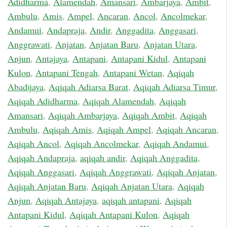
Adidharma
,
Alamendah
,
Amansari
,
Ambarjaya
,
Ambit
,
Ambulu
,
Amis
,
Ampel
,
Ancaran
,
Ancol
,
Ancolmekar
,
Andamui
,
Andapraja
,
Andir
,
Anggadita
,
Anggasari
,
Anggrawati
,
Anjatan
,
Anjatan Baru
,
Anjatan Utara
,
Anjun
,
Antajaya
,
Antapani
,
Antapani Kidul
,
Antapani
Kulon
,
Antapani Tengah
,
Antapani Wetan
,
Aqiqah
Abadijaya
,
Aqiqah Adiarsa Barat
,
Aqiqah Adiarsa Timur
,
Aqiqah Adidharma
,
Aqiqah Alamendah
,
Aqiqah
Amansari
,
Aqiqah Ambarjaya
,
Aqiqah Ambit
,
Aqiqah
Ambulu
,
Aqiqah Amis
,
Aqiqah Ampel
,
Aqiqah Ancaran
,
Aqiqah Ancol
,
Aqiqah Ancolmekar
,
Aqiqah Andamui
,
Aqiqah Andapraja
,
aqiqah andir
,
Aqiqah Anggadita
,
Aqiqah Anggasari
,
Aqiqah Anggrawati
,
Aqiqah Anjatan
,
Aqiqah Anjatan Baru
,
Aqiqah Anjatan Utara
,
Aqiqah
Anjun
,
Aqiqah Antajaya
,
aqiqah antapani
,
Aqiqah
Antapani Kidul
,
Aqiqah Antapani Kulon
,
Aqiqah