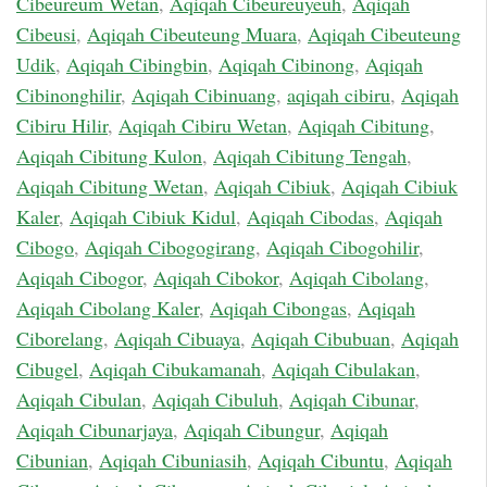
Cibeureum Wetan
,
Aqiqah Cibeureuyeuh
,
Aqiqah
Cibeusi
,
Aqiqah Cibeuteung Muara
,
Aqiqah Cibeuteung
Udik
,
Aqiqah Cibingbin
,
Aqiqah Cibinong
,
Aqiqah
Cibinonghilir
,
Aqiqah Cibinuang
,
aqiqah cibiru
,
Aqiqah
Cibiru Hilir
,
Aqiqah Cibiru Wetan
,
Aqiqah Cibitung
,
Aqiqah Cibitung Kulon
,
Aqiqah Cibitung Tengah
,
Aqiqah Cibitung Wetan
,
Aqiqah Cibiuk
,
Aqiqah Cibiuk
Kaler
,
Aqiqah Cibiuk Kidul
,
Aqiqah Cibodas
,
Aqiqah
Cibogo
,
Aqiqah Cibogogirang
,
Aqiqah Cibogohilir
,
Aqiqah Cibogor
,
Aqiqah Cibokor
,
Aqiqah Cibolang
,
Aqiqah Cibolang Kaler
,
Aqiqah Cibongas
,
Aqiqah
Ciborelang
,
Aqiqah Cibuaya
,
Aqiqah Cibubuan
,
Aqiqah
Cibugel
,
Aqiqah Cibukamanah
,
Aqiqah Cibulakan
,
Aqiqah Cibulan
,
Aqiqah Cibuluh
,
Aqiqah Cibunar
,
Aqiqah Cibunarjaya
,
Aqiqah Cibungur
,
Aqiqah
Cibunian
,
Aqiqah Cibuniasih
,
Aqiqah Cibuntu
,
Aqiqah