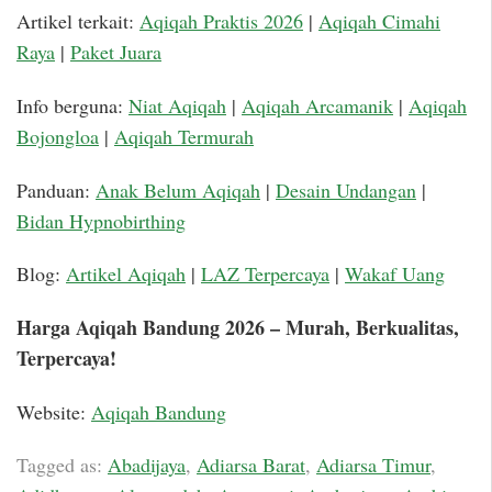
Artikel terkait:
Aqiqah Praktis 2026
|
Aqiqah Cimahi
Raya
|
Paket Juara
Info berguna:
Niat Aqiqah
|
Aqiqah Arcamanik
|
Aqiqah
Bojongloa
|
Aqiqah Termurah
Panduan:
Anak Belum Aqiqah
|
Desain Undangan
|
Bidan Hypnobirthing
Blog:
Artikel Aqiqah
|
LAZ Terpercaya
|
Wakaf Uang
Harga Aqiqah Bandung 2026 – Murah, Berkualitas,
Terpercaya!
Website:
Aqiqah Bandung
Tagged as:
Abadijaya
,
Adiarsa Barat
,
Adiarsa Timur
,