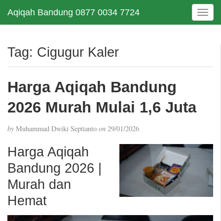
Aqiqah Bandung 0877 0034 7724
T
o
g
g
Tag:
Cigugur Kaler
l
e
n
Harga Aqiqah Bandung
a
v
2026 Murah Mulai 1,6 Juta
i
g
by
Muhammad Dwiki Septianto
on
29/01/2026
a
t
Harga Aqiqah
i
Bandung 2026 |
o
n
Murah dan
Hemat