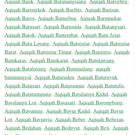
Aqiqah Baok
,
Aqiqah Baranangsiang
,
Aqiqah Baregbeg
,
Aqiqah Barengkok
,
Aqiqah Baribis
,
Aqiqah Barisan
,
Aqiqah Baros
,
Aqiqah Barugbug
,
Aqiqah Barumekar
,
Aqiqah Barusari
,
Aqiqah Barusuda
,
Aqiqah Batangsari
,
Aqiqah Batok
,
Aqiqah Battembat
,
Aqiqah Batu Jajar
,
Aqiqah Batu Layang
,
Aqiqah Batujajar
,
Aqiqah Batujajar
Barat
,
Aqiqah Batujajar Timur
,
Aqiqah Batujaya
,
Aqiqah
Batukaras
,
Aqiqah Batukarut
,
Aqiqah Batulawang
,
Aqiqah Batulayang
,
Aqiqah Batumalang
,
aqiqah
batununggal
,
Aqiqah Baturaden
,
Aqiqah Baturuyuk
,
Aqiqah Batusari
,
Aqiqah Batusumur
,
Aqiqah Batutulis
,
Aqiqah Batutumpang
,
Aqiqah Bayalangu Kidul
,
Aqiqah
Bayalangu Lor
,
Aqiqah Bayasari
,
Aqiqah Bayongbong
,
Aqiqah Bayuning
,
Aqiqah Bayur Kidul
,
Aqiqah Bayur
Lor
,
Aqiqah Bayureja
,
Aqiqah Beber
,
Aqiqah Beberan
,
Aqiqah Bedahan
,
Aqiqah Beduyut
,
Aqiqah Beji
,
Aqiqah