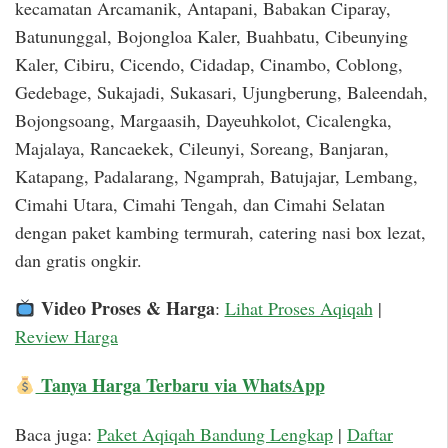
kecamatan Arcamanik, Antapani, Babakan Ciparay,
Batununggal, Bojongloa Kaler, Buahbatu, Cibeunying
Kaler, Cibiru, Cicendo, Cidadap, Cinambo, Coblong,
Gedebage, Sukajadi, Sukasari, Ujungberung, Baleendah,
Bojongsoang, Margaasih, Dayeuhkolot, Cicalengka,
Majalaya, Rancaekek, Cileunyi, Soreang, Banjaran,
Katapang, Padalarang, Ngamprah, Batujajar, Lembang,
Cimahi Utara, Cimahi Tengah, dan Cimahi Selatan
dengan paket kambing termurah, catering nasi box lezat,
dan gratis ongkir.
Video Proses & Harga
:
Lihat Proses Aqiqah
|
Review Harga
Tanya Harga Terbaru via WhatsApp
Baca juga:
Paket Aqiqah Bandung Lengkap
|
Daftar