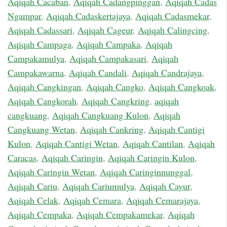
Aqiqah Cacaban
,
Aqiqah Cadangpinggan
,
Aqiqah Cadas
Ngampar
,
Aqiqah Cadaskertajaya
,
Aqiqah Cadasmekar
,
Aqiqah Cadassari
,
Aqiqah Cageur
,
Aqiqah Calingcing
,
Aqiqah Campaga
,
Aqiqah Campaka
,
Aqiqah
Campakamulya
,
Aqiqah Campakasari
,
Aqiqah
Campakawarna
,
Aqiqah Candali
,
Aqiqah Candrajaya
,
Aqiqah Cangkingan
,
Aqiqah Cangko
,
Aqiqah Cangkoak
,
Aqiqah Cangkorah
,
Aqiqah Cangkring
,
aqiqah
cangkuang
,
Aqiqah Cangkuang Kulon
,
Aqiqah
Cangkuang Wetan
,
Aqiqah Cankring
,
Aqiqah Cantigi
Kulon
,
Aqiqah Cantigi Wetan
,
Aqiqah Cantilan
,
Aqiqah
Caracas
,
Aqiqah Caringin
,
Aqiqah Caringin Kulon
,
Aqiqah Caringin Wetan
,
Aqiqah Caringinnunggal
,
Aqiqah Cariu
,
Aqiqah Cariumulya
,
Aqiqah Cayur
,
Aqiqah Celak
,
Aqiqah Cemara
,
Aqiqah Cemarajaya
,
Aqiqah Cempaka
,
Aqiqah Cempakamekar
,
Aqiqah