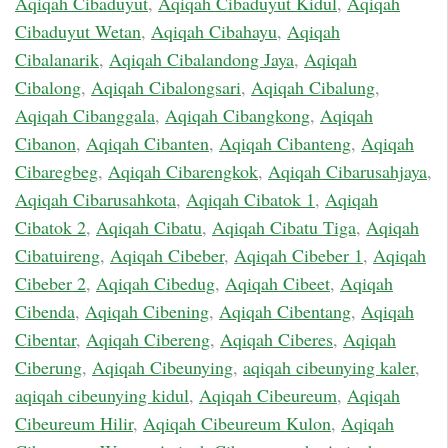
Aqiqah Cibaduyut
,
Aqiqah Cibaduyut Kidul
,
Aqiqah
Cibaduyut Wetan
,
Aqiqah Cibahayu
,
Aqiqah
Cibalanarik
,
Aqiqah Cibalandong Jaya
,
Aqiqah
Cibalong
,
Aqiqah Cibalongsari
,
Aqiqah Cibalung
,
Aqiqah Cibanggala
,
Aqiqah Cibangkong
,
Aqiqah
Cibanon
,
Aqiqah Cibanten
,
Aqiqah Cibanteng
,
Aqiqah
Cibaregbeg
,
Aqiqah Cibarengkok
,
Aqiqah Cibarusahjaya
,
Aqiqah Cibarusahkota
,
Aqiqah Cibatok 1
,
Aqiqah
Cibatok 2
,
Aqiqah Cibatu
,
Aqiqah Cibatu Tiga
,
Aqiqah
Cibatuireng
,
Aqiqah Cibeber
,
Aqiqah Cibeber 1
,
Aqiqah
Cibeber 2
,
Aqiqah Cibedug
,
Aqiqah Cibeet
,
Aqiqah
Cibenda
,
Aqiqah Cibening
,
Aqiqah Cibentang
,
Aqiqah
Cibentar
,
Aqiqah Cibereng
,
Aqiqah Ciberes
,
Aqiqah
Ciberung
,
Aqiqah Cibeunying
,
aqiqah cibeunying kaler
,
aqiqah cibeunying kidul
,
Aqiqah Cibeureum
,
Aqiqah
Cibeureum Hilir
,
Aqiqah Cibeureum Kulon
,
Aqiqah