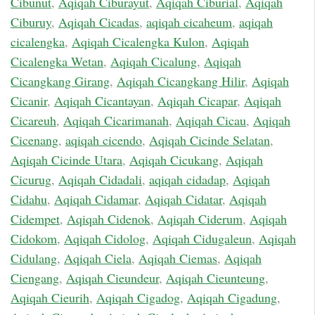
Cibunut
,
Aqiqah Ciburayut
,
Aqiqah Ciburial
,
Aqiqah
Ciburuy
,
Aqiqah Cicadas
,
aqiqah cicaheum
,
aqiqah
cicalengka
,
Aqiqah Cicalengka Kulon
,
Aqiqah
Cicalengka Wetan
,
Aqiqah Cicalung
,
Aqiqah
Cicangkang Girang
,
Aqiqah Cicangkang Hilir
,
Aqiqah
Cicanir
,
Aqiqah Cicantayan
,
Aqiqah Cicapar
,
Aqiqah
Cicareuh
,
Aqiqah Cicarimanah
,
Aqiqah Cicau
,
Aqiqah
Cicenang
,
aqiqah cicendo
,
Aqiqah Cicinde Selatan
,
Aqiqah Cicinde Utara
,
Aqiqah Cicukang
,
Aqiqah
Cicurug
,
Aqiqah Cidadali
,
aqiqah cidadap
,
Aqiqah
Cidahu
,
Aqiqah Cidamar
,
Aqiqah Cidatar
,
Aqiqah
Cidempet
,
Aqiqah Cidenok
,
Aqiqah Ciderum
,
Aqiqah
Cidokom
,
Aqiqah Cidolog
,
Aqiqah Cidugaleun
,
Aqiqah
Cidulang
,
Aqiqah Ciela
,
Aqiqah Ciemas
,
Aqiqah
Ciengang
,
Aqiqah Cieundeur
,
Aqiqah Cieunteung
,
Aqiqah Cieurih
,
Aqiqah Cigadog
,
Aqiqah Cigadung
,