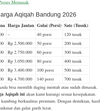
Proses Memasak
arga Aqiqah Bandung 2026
ina
Harga Jantan
Gulai (Porsi)
Sate (Tusuk)
00
–
40 porsi
120 tusuk
00
Rp 2.500.000
50 porsi
200 tusuk
00
Rp 2.750.000
60 porsi
300 tusuk
00
Rp 3.050.000
80 porsi
400 tusuk
00
Rp 3.400.000
100 porsi
500 tusuk
00
Rp 4.700.000
140 porsi
700 tusuk
Anda bisa memilih daging mentah atau sudah dimasak.
a Aqiqah ini
akan kami kurangi sesuai kesepakatan.
or kambing berkualitas premium. Dengan demikian, hasil
ikmat dan gulai gurih lezat.