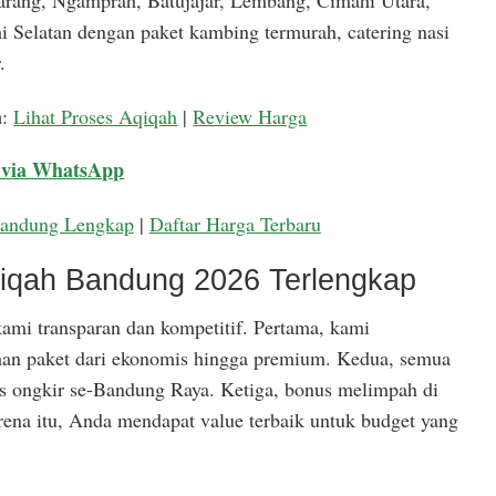
arang, Ngamprah, Batujajar, Lembang, Cimahi Utara,
 Selatan dengan paket kambing termurah, catering nasi
.
a
:
Lihat Proses Aqiqah
|
Review Harga
 via WhatsApp
Bandung Lengkap
|
Daftar Harga Terbaru
qiqah Bandung 2026 Terlengkap
ami transparan dan kompetitif. Pertama, kami
han paket dari ekonomis hingga premium. Kedua, semua
is ongkir se-Bandung Raya. Ketiga, bonus melimpah di
rena itu, Anda mendapat value terbaik untuk budget yang