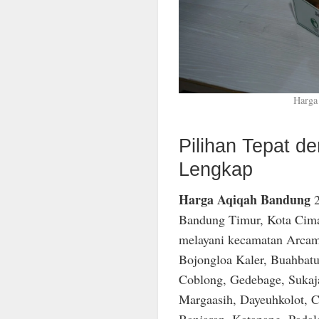
Harga
Pilihan Tepat 
Lengkap
Harga Aqiqah Bandung
2
Bandung Timur, Kota Cima
melayani kecamatan Arcam
Bojongloa Kaler, Buahbatu
Coblong, Gedebage, Sukaja
Margaasih, Dayeuhkolot, C