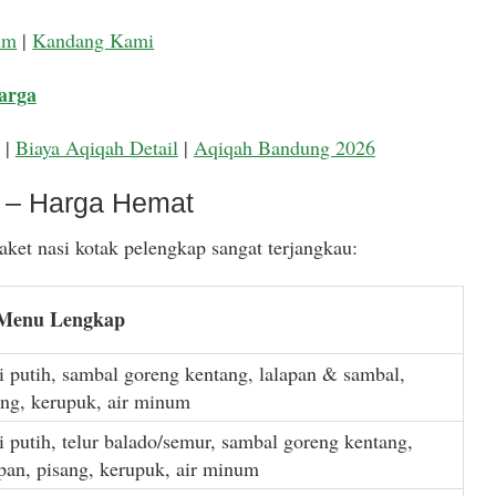
um
|
Kandang Kami
arga
|
Biaya Aqiqah Detail
|
Aqiqah Bandung 2026
k – Harga Hemat
ket nasi kotak pelengkap sangat terjangkau:
 Menu Lengkap
i putih, sambal goreng kentang, lalapan & sambal,
ang, kerupuk, air minum
i putih, telur balado/semur, sambal goreng kentang,
apan, pisang, kerupuk, air minum