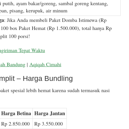
i putih, ayam bakar/goreng, sambal goreng kentang,
apan, pisang, kerupuk, air minum
ga
: Jika Anda membeli Paket Domba Istimewa (Rp
100 box Paket Hemat (Rp 1.500.000), total hanya Rp
lit 100 porsi!
ngiriman Tepat Waktu
qah Bandung
|
Aqiqah Cimahi
mplit – Harga Bundling
aket spesial lebih hemat karena sudah termasuk nasi
Harga Betina
Harga Jantan
Rp 2.850.000
Rp 3.550.000