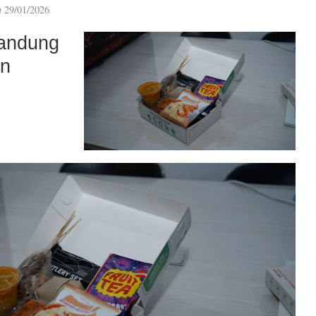
n
29/01/2026
andung
an