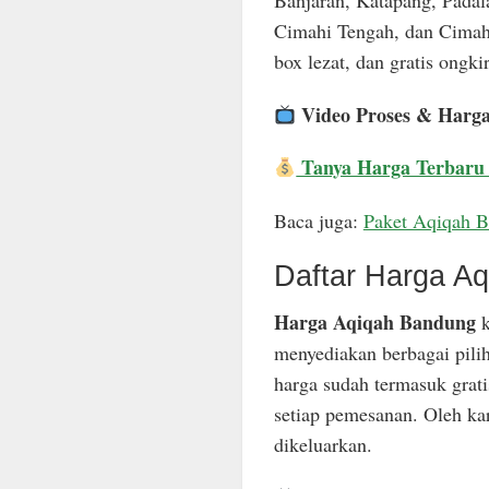
Banjaran, Katapang, Padal
Cimahi Tengah, dan Cimahi
box lezat, dan gratis ongkir
Video Proses & Harg
Tanya Harga Terbaru
Baca juga:
Paket Aqiqah 
Daftar Harga A
Harga Aqiqah Bandung
k
menyediakan berbagai pili
harga sudah termasuk grat
setiap pemesanan. Oleh ka
dikeluarkan.