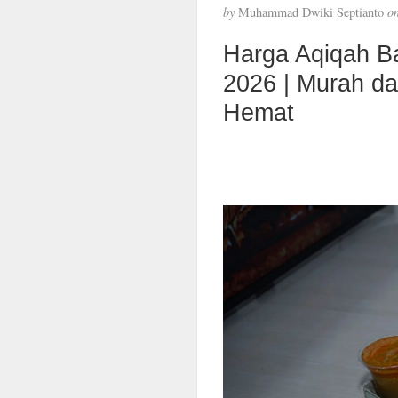
by
Muhammad Dwiki Septianto
o
Harga Aqiqah B
2026 | Murah d
Hemat