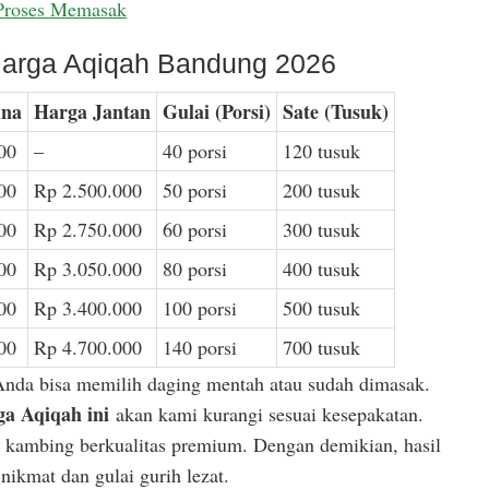
Proses Memasak
arga Aqiqah Bandung 2026
ina
Harga Jantan
Gulai (Porsi)
Sate (Tusuk)
00
–
40 porsi
120 tusuk
00
Rp 2.500.000
50 porsi
200 tusuk
00
Rp 2.750.000
60 porsi
300 tusuk
00
Rp 3.050.000
80 porsi
400 tusuk
00
Rp 3.400.000
100 porsi
500 tusuk
00
Rp 4.700.000
140 porsi
700 tusuk
Anda bisa memilih daging mentah atau sudah dimasak.
a Aqiqah ini
akan kami kurangi sesuai kesepakatan.
or kambing berkualitas premium. Dengan demikian, hasil
ikmat dan gulai gurih lezat.