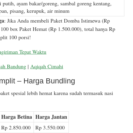
i putih, ayam bakar/goreng, sambal goreng kentang,
apan, pisang, kerupuk, air minum
ga
: Jika Anda membeli Paket Domba Istimewa (Rp
100 box Paket Hemat (Rp 1.500.000), total hanya Rp
lit 100 porsi!
ngiriman Tepat Waktu
qah Bandung
|
Aqiqah Cimahi
mplit – Harga Bundling
aket spesial lebih hemat karena sudah termasuk nasi
Harga Betina
Harga Jantan
Rp 2.850.000
Rp 3.550.000