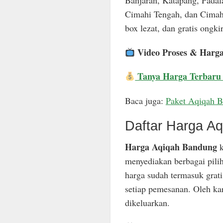
Banjaran, Katapang, Padal
Cimahi Tengah, dan Cimahi
box lezat, dan gratis ongkir
Video Proses & Harg
Tanya Harga Terbaru
Baca juga:
Paket Aqiqah 
Daftar Harga A
Harga Aqiqah Bandung
k
menyediakan berbagai pili
harga sudah termasuk grat
setiap pemesanan. Oleh ka
dikeluarkan.