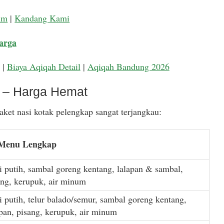
um
|
Kandang Kami
arga
|
Biaya Aqiqah Detail
|
Aqiqah Bandung 2026
k – Harga Hemat
ket nasi kotak pelengkap sangat terjangkau:
 Menu Lengkap
i putih, sambal goreng kentang, lalapan & sambal,
ang, kerupuk, air minum
i putih, telur balado/semur, sambal goreng kentang,
apan, pisang, kerupuk, air minum