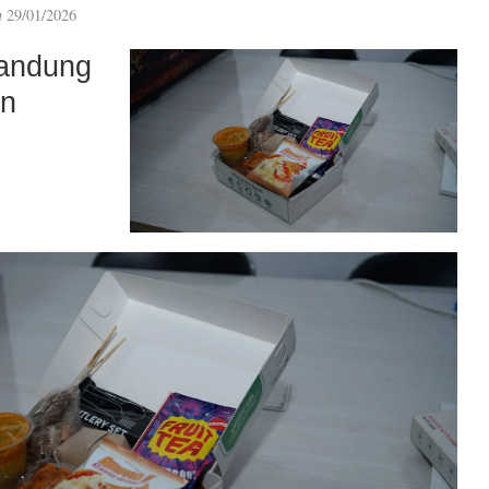
n
29/01/2026
andung
an