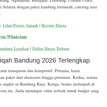
arang, Ngamprah, Batujajar, Lembang, Cimahi Utara,
 Selatan dengan paket kambing termurah, catering nasi
.
a
:
Lihat Proses Aqiqah
|
Review Harga
 via WhatsApp
Bandung Lengkap
|
Daftar Harga Terbaru
qiqah Bandung 2026 Terlengkap
ami transparan dan kompetitif. Pertama, kami
han paket dari ekonomis hingga premium. Kedua, semua
is ongkir se-Bandung Raya. Ketiga, bonus melimpah di
rena itu, Anda mendapat value terbaik untuk budget yang