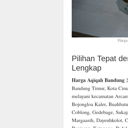
Harga
Pilihan Tepat 
Lengkap
Harga Aqiqah Bandung
2
Bandung Timur, Kota Cima
melayani kecamatan Arcam
Bojongloa Kaler, Buahbatu
Coblong, Gedebage, Sukaja
Margaasih, Dayeuhkolot, C