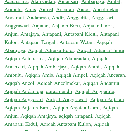
Adidharma
,
Alamendah
,
Amansari
,
Ambarjaya
,
Ambit
,
Ambulu
,
Amis
,
Ampel
,
Ancaran
,
Ancol
,
Ancolmekar
,
Andamui
,
Andapraja
,
Andir
,
Anggadita
,
Anggasari
,
Anggrawati
,
Anjatan
,
Anjatan Baru
,
Anjatan Utara
,
Anjun
,
Antajaya
,
Antapani
,
Antapani Kidul
,
Antapani
Kulon
,
Antapani Tengah
,
Antapani Wetan
,
Aqiqah
Abadijaya
,
Aqiqah Adiarsa Barat
,
Aqiqah Adiarsa Timur
,
Aqiqah Adidharma
,
Aqiqah Alamendah
,
Aqiqah
Amansari
,
Aqiqah Ambarjaya
,
Aqiqah Ambit
,
Aqiqah
Ambulu
,
Aqiqah Amis
,
Aqiqah Ampel
,
Aqiqah Ancaran
,
Aqiqah Ancol
,
Aqiqah Ancolmekar
,
Aqiqah Andamui
,
Aqiqah Andapraja
,
aqiqah andir
,
Aqiqah Anggadita
,
Aqiqah Anggasari
,
Aqiqah Anggrawati
,
Aqiqah Anjatan
,
Aqiqah Anjatan Baru
,
Aqiqah Anjatan Utara
,
Aqiqah
Anjun
,
Aqiqah Antajaya
,
aqiqah antapani
,
Aqiqah
Antapani Kidul
,
Aqiqah Antapani Kulon
,
Aqiqah