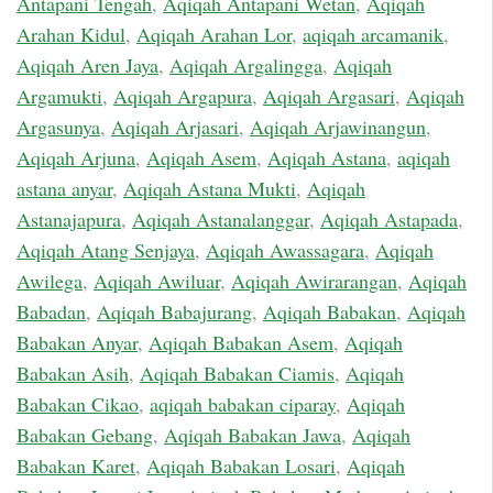
Antapani Tengah
,
Aqiqah Antapani Wetan
,
Aqiqah
Arahan Kidul
,
Aqiqah Arahan Lor
,
aqiqah arcamanik
,
Aqiqah Aren Jaya
,
Aqiqah Argalingga
,
Aqiqah
Argamukti
,
Aqiqah Argapura
,
Aqiqah Argasari
,
Aqiqah
Argasunya
,
Aqiqah Arjasari
,
Aqiqah Arjawinangun
,
Aqiqah Arjuna
,
Aqiqah Asem
,
Aqiqah Astana
,
aqiqah
astana anyar
,
Aqiqah Astana Mukti
,
Aqiqah
Astanajapura
,
Aqiqah Astanalanggar
,
Aqiqah Astapada
,
Aqiqah Atang Senjaya
,
Aqiqah Awassagara
,
Aqiqah
Awilega
,
Aqiqah Awiluar
,
Aqiqah Awirarangan
,
Aqiqah
Babadan
,
Aqiqah Babajurang
,
Aqiqah Babakan
,
Aqiqah
Babakan Anyar
,
Aqiqah Babakan Asem
,
Aqiqah
Babakan Asih
,
Aqiqah Babakan Ciamis
,
Aqiqah
Babakan Cikao
,
aqiqah babakan ciparay
,
Aqiqah
Babakan Gebang
,
Aqiqah Babakan Jawa
,
Aqiqah
Babakan Karet
,
Aqiqah Babakan Losari
,
Aqiqah