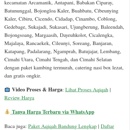
kecamatan Arcamanik, Antapani, Babakan Ciparay,
Batununggal, Bojongloa Kaler, Buahbatu, Cibeunying
Kaler, Cibiru, Cicendo, Cidadap, Cinambo, Coblong,
Gedebage, Sukajadi, Sukasari, Ujungberung, Baleendah,
Bojongsoang, Margaasih, Dayeuhkolot, Cicalengka,
Majalaya, Rancaekek, Cileunyi, Soreang, Banjaran,
Katapang, Padalarang, Ngamprah, Batujajar, Lembang,
Cimahi Utara, Cimahi Tengah, dan Cimahi Selatan
dengan paket kambing termurah, catering nasi box lezat,
dan gratis ongkir.
Video Proses & Harga
:
Lihat Proses Aqiqah
|
Review Harga
Tanya Harga Terbaru via WhatsApp
Baca juga:
Paket Aqiqah Bandung Lengkap
|
Daftar