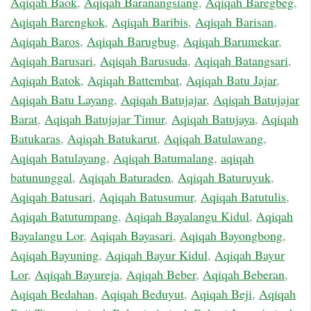
Aqiqah Baok
,
Aqiqah Baranangsiang
,
Aqiqah Baregbeg
,
Aqiqah Barengkok
,
Aqiqah Baribis
,
Aqiqah Barisan
,
Aqiqah Baros
,
Aqiqah Barugbug
,
Aqiqah Barumekar
,
Aqiqah Barusari
,
Aqiqah Barusuda
,
Aqiqah Batangsari
,
Aqiqah Batok
,
Aqiqah Battembat
,
Aqiqah Batu Jajar
,
Aqiqah Batu Layang
,
Aqiqah Batujajar
,
Aqiqah Batujajar
Barat
,
Aqiqah Batujajar Timur
,
Aqiqah Batujaya
,
Aqiqah
Batukaras
,
Aqiqah Batukarut
,
Aqiqah Batulawang
,
Aqiqah Batulayang
,
Aqiqah Batumalang
,
aqiqah
batununggal
,
Aqiqah Baturaden
,
Aqiqah Baturuyuk
,
Aqiqah Batusari
,
Aqiqah Batusumur
,
Aqiqah Batutulis
,
Aqiqah Batutumpang
,
Aqiqah Bayalangu Kidul
,
Aqiqah
Bayalangu Lor
,
Aqiqah Bayasari
,
Aqiqah Bayongbong
,
Aqiqah Bayuning
,
Aqiqah Bayur Kidul
,
Aqiqah Bayur
Lor
,
Aqiqah Bayureja
,
Aqiqah Beber
,
Aqiqah Beberan
,
Aqiqah Bedahan
,
Aqiqah Beduyut
,
Aqiqah Beji
,
Aqiqah