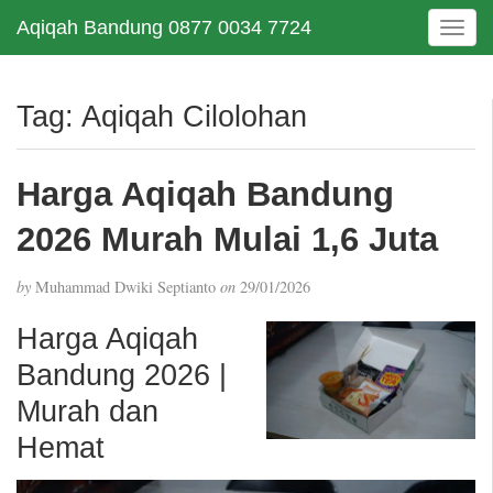
Aqiqah Bandung 0877 0034 7724
T
o
g
g
Tag:
Aqiqah Cilolohan
l
e
n
Harga Aqiqah Bandung
a
v
2026 Murah Mulai 1,6 Juta
i
g
by
Muhammad Dwiki Septianto
on
29/01/2026
a
t
Harga Aqiqah
i
Bandung 2026 |
o
n
Murah dan
Hemat