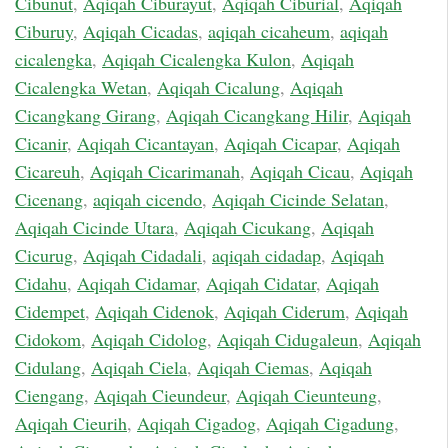
Cibunut
,
Aqiqah Ciburayut
,
Aqiqah Ciburial
,
Aqiqah
Ciburuy
,
Aqiqah Cicadas
,
aqiqah cicaheum
,
aqiqah
cicalengka
,
Aqiqah Cicalengka Kulon
,
Aqiqah
Cicalengka Wetan
,
Aqiqah Cicalung
,
Aqiqah
Cicangkang Girang
,
Aqiqah Cicangkang Hilir
,
Aqiqah
Cicanir
,
Aqiqah Cicantayan
,
Aqiqah Cicapar
,
Aqiqah
Cicareuh
,
Aqiqah Cicarimanah
,
Aqiqah Cicau
,
Aqiqah
Cicenang
,
aqiqah cicendo
,
Aqiqah Cicinde Selatan
,
Aqiqah Cicinde Utara
,
Aqiqah Cicukang
,
Aqiqah
Cicurug
,
Aqiqah Cidadali
,
aqiqah cidadap
,
Aqiqah
Cidahu
,
Aqiqah Cidamar
,
Aqiqah Cidatar
,
Aqiqah
Cidempet
,
Aqiqah Cidenok
,
Aqiqah Ciderum
,
Aqiqah
Cidokom
,
Aqiqah Cidolog
,
Aqiqah Cidugaleun
,
Aqiqah
Cidulang
,
Aqiqah Ciela
,
Aqiqah Ciemas
,
Aqiqah
Ciengang
,
Aqiqah Cieundeur
,
Aqiqah Cieunteung
,
Aqiqah Cieurih
,
Aqiqah Cigadog
,
Aqiqah Cigadung
,