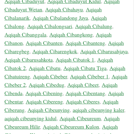
Aqiqah Cibaduyut
,
Aqiqah Cibaduyut Kidul
,
Aqiqah
Cibaduyut Wetan
,
Aqiqah Cibahayu
,
Aqiqah
Cibalanarik
,
Aqiqah Cibalandong Jaya
,
Aqiqah
Cibalong
,
Aqiqah Cibalongsari
,
Aqiqah Cibalung
,
Aqiqah Cibanggala
,
Aqiqah Cibangkong
,
Aqiqah
Cibanon
,
Aqiqah Cibanten
,
Aqiqah Cibanteng
,
Aqiqah
Cibaregbeg
,
Aqiqah Cibarengkok
,
Aqiqah Cibarusahjaya
,
Aqiqah Cibarusahkota
,
Aqiqah Cibatok 1
,
Aqiqah
Cibatok 2
,
Aqiqah Cibatu
,
Aqiqah Cibatu Tiga
,
Aqiqah
Cibatuireng
,
Aqiqah Cibeber
,
Aqiqah Cibeber 1
,
Aqiqah
Cibeber 2
,
Aqiqah Cibedug
,
Aqiqah Cibeet
,
Aqiqah
Cibenda
,
Aqiqah Cibening
,
Aqiqah Cibentang
,
Aqiqah
Cibentar
,
Aqiqah Cibereng
,
Aqiqah Ciberes
,
Aqiqah
Ciberung
,
Aqiqah Cibeunying
,
aqiqah cibeunying kaler
,
aqiqah cibeunying kidul
,
Aqiqah Cibeureum
,
Aqiqah
Cibeureum Hilir
,
Aqiqah Cibeureum Kulon
,
Aqiqah