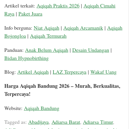
Artikel terkait:
Aqiqah Praktis 2026
|
Aqiqah Cimahi
Raya
|
Paket Juara
Info berguna:
Niat Aqiqah
|
Aqiqah Arcamanik
|
Aqiqah
Bojongloa
|
Aqiqah Termurah
Panduan:
Anak Belum Aqiqah
|
Desain Undangan
|
Bidan Hypnobirthing
Blog:
Artikel Aqiqah
|
LAZ Terpercaya
|
Wakaf Uang
Harga Aqiqah Bandung 2026 – Murah, Berkualitas,
Terpercaya!
Website:
Aqiqah Bandung
Tagged as:
Abadijaya
,
Adiarsa Barat
,
Adiarsa Timur
,