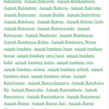
baleendah
,
Aqiqah Balegede
,
Aqiqah Balekambang
,
Aqiqah Balendung
,
Aqiqah Baleraja
,
Aqiqah Balerante
,
Aqiqah Balewangi
,
Aqiqah Balida
,
Aqiqah Balingbing
,
Aqiqah Balokang
,
Aqiqah Balong
,
Aqiqah Balong Gede
,
Aqiqah Balongan
,
Aqiqah Balonggandu
,
Aqiqah
Balongsari
,
Aqiqah Bandasari
,
Aqiqah Bandengan
,
Aqiqah Bandorasa Kulon
,
Aqiqah Bandorasa Wetan
,
aqiqah bandung
,
aqiqah bandung barat
,
aqiqah bandung
hemat
,
aqiqah bandung jawa barat
,
aqiqah bandung
kidul
,
aqiqah bandung kulon
,
aqiqah bandung raya
,
aqiqah bandung selatan
,
aqiqah bandung terbaik
,
aqiqah
bandung utara
,
aqiqah bandung wetan
,
Aqiqah
Bangbayang
,
Aqiqah Banggalamulya
,
Aqiqah Bangkaloa
Ilir
,
Aqiqah Bangodua
,
Aqiqah Bangunharja
,
Aqiqah
Bangunjaya
,
Aqiqah Bangunkarya
,
Aqiqah Bangunsari
,
Aqiqah Banjar
,
Aqiqah Banjar Sari
,
Aqiqah Banjar