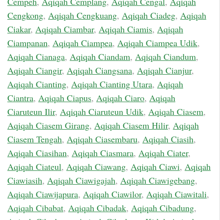
Cempeh
,
Aqiqah Cemplang
,
Aqiqah Cengal
,
Aqiqah
Cengkong
,
Aqiqah Cengkuang
,
Aqiqah Ciadeg
,
Aqiqah
Ciakar
,
Aqiqah Ciambar
,
Aqiqah Ciamis
,
Aqiqah
Ciampanan
,
Aqiqah Ciampea
,
Aqiqah Ciampea Udik
,
Aqiqah Cianaga
,
Aqiqah Ciandam
,
Aqiqah Ciandum
,
Aqiqah Ciangir
,
Aqiqah Ciangsana
,
Aqiqah Cianjur
,
Aqiqah Cianting
,
Aqiqah Cianting Utara
,
Aqiqah
Ciantra
,
Aqiqah Ciapus
,
Aqiqah Ciaro
,
Aqiqah
Ciaruteun Ilir
,
Aqiqah Ciaruteun Udik
,
Aqiqah Ciasem
,
Aqiqah Ciasem Girang
,
Aqiqah Ciasem Hilir
,
Aqiqah
Ciasem Tengah
,
Aqiqah Ciasembaru
,
Aqiqah Ciasih
,
Aqiqah Ciasihan
,
Aqiqah Ciasmara
,
Aqiqah Ciater
,
Aqiqah Ciateul
,
Aqiqah Ciawang
,
Aqiqah Ciawi
,
Aqiqah
Ciawiasih
,
Aqiqah Ciawigajah
,
Aqiqah Ciawigebang
,
Aqiqah Ciawijapura
,
Aqiqah Ciawilor
,
Aqiqah Ciawitali
,
Aqiqah Cibabat
,
Aqiqah Cibadak
,
Aqiqah Cibadung
,