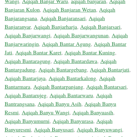
Wangi
,
Aqiqah Banjar Waru
,
aqiqah banjaran
,
Aqiqah
Banjaran Kulon
,
Aqiqah Banjaran Wetan
,
Aqiqah
Banjarangsana
,
Aqiqah Banjaransari
,
Aqiqah
Banjaranyar
,
Aqiqah Banjarharja
,
Aqiqah Banjarsari
,
Aqiqah Banjarwangi
,
Aqiqah Banjarwangunan
,
Aqiqah
Banjarwaringin
,
Aqiqah Bantar Agung
,
Aqiqah Bantar
Jati
,
Aqiqah Bantar Karet
,
Aqiqah Bantar Kuning
,
Aqiqah Bantaragung
,
Aqiqah Bantardawa
,
Aqiqah
Bantargadung
,
Aqiqah Bantargebang
,
Aqiqah Bantarjati
,
Aqiqah Bantarjaya
,
Aqiqah Bantarkalong
,
Aqiqah
Bantarmara
,
Aqiqah Bantarpanjang
,
Aqiqah Bantarsari
,
Aqiqah Bantarujeg
,
Aqiqah Bantarwaru
,
Aqiqah
Bantrangsana
,
Aqiqah Banyu Asih
,
Aqiqah Banyu
Resmi
,
Aqiqah Banyu Wangi
,
Aqiqah Banyuasih
,
Aqiqah Banyumurni
,
Aqiqah Banyurasa
,
Aqiqah
Banyuresmi
,
Aqiqah Banyusari
,
Aqiqah Banyuwangi
,