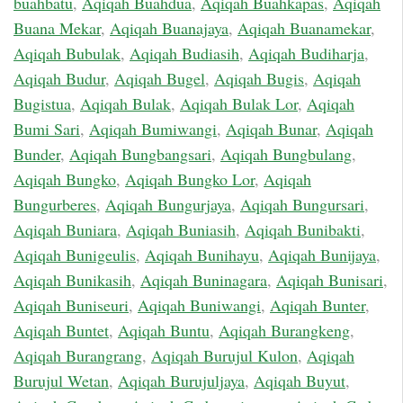
buahbatu
,
Aqiqah Buahdua
,
Aqiqah Buahkapas
,
Aqiqah
Buana Mekar
,
Aqiqah Buanajaya
,
Aqiqah Buanamekar
,
Aqiqah Bubulak
,
Aqiqah Budiasih
,
Aqiqah Budiharja
,
Aqiqah Budur
,
Aqiqah Bugel
,
Aqiqah Bugis
,
Aqiqah
Bugistua
,
Aqiqah Bulak
,
Aqiqah Bulak Lor
,
Aqiqah
Bumi Sari
,
Aqiqah Bumiwangi
,
Aqiqah Bunar
,
Aqiqah
Bunder
,
Aqiqah Bungbangsari
,
Aqiqah Bungbulang
,
Aqiqah Bungko
,
Aqiqah Bungko Lor
,
Aqiqah
Bungurberes
,
Aqiqah Bungurjaya
,
Aqiqah Bungursari
,
Aqiqah Buniara
,
Aqiqah Buniasih
,
Aqiqah Bunibakti
,
Aqiqah Bunigeulis
,
Aqiqah Bunihayu
,
Aqiqah Bunijaya
,
Aqiqah Bunikasih
,
Aqiqah Buninagara
,
Aqiqah Bunisari
,
Aqiqah Buniseuri
,
Aqiqah Buniwangi
,
Aqiqah Bunter
,
Aqiqah Buntet
,
Aqiqah Buntu
,
Aqiqah Burangkeng
,
Aqiqah Burangrang
,
Aqiqah Burujul Kulon
,
Aqiqah
Burujul Wetan
,
Aqiqah Burujuljaya
,
Aqiqah Buyut
,