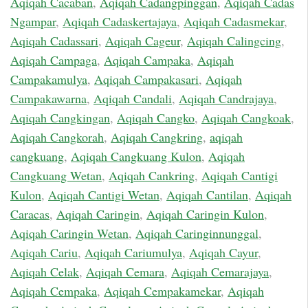
Aqiqah Cacaban
,
Aqiqah Cadangpinggan
,
Aqiqah Cadas
Ngampar
,
Aqiqah Cadaskertajaya
,
Aqiqah Cadasmekar
,
Aqiqah Cadassari
,
Aqiqah Cageur
,
Aqiqah Calingcing
,
Aqiqah Campaga
,
Aqiqah Campaka
,
Aqiqah
Campakamulya
,
Aqiqah Campakasari
,
Aqiqah
Campakawarna
,
Aqiqah Candali
,
Aqiqah Candrajaya
,
Aqiqah Cangkingan
,
Aqiqah Cangko
,
Aqiqah Cangkoak
,
Aqiqah Cangkorah
,
Aqiqah Cangkring
,
aqiqah
cangkuang
,
Aqiqah Cangkuang Kulon
,
Aqiqah
Cangkuang Wetan
,
Aqiqah Cankring
,
Aqiqah Cantigi
Kulon
,
Aqiqah Cantigi Wetan
,
Aqiqah Cantilan
,
Aqiqah
Caracas
,
Aqiqah Caringin
,
Aqiqah Caringin Kulon
,
Aqiqah Caringin Wetan
,
Aqiqah Caringinnunggal
,
Aqiqah Cariu
,
Aqiqah Cariumulya
,
Aqiqah Cayur
,
Aqiqah Celak
,
Aqiqah Cemara
,
Aqiqah Cemarajaya
,
Aqiqah Cempaka
,
Aqiqah Cempakamekar
,
Aqiqah