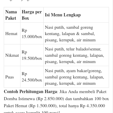
Nama
Harga per
Isi Menu Lengkap
Paket
Box
Nasi putih, sambal goreng
Rp
Hemat
kentang, lalapan & sambal,
15.000/box
pisang, kerupuk, air minum
Nasi putih, telur balado/semur,
Rp
Nikmat
sambal goreng kentang, lalapan,
19.500/box
pisang, kerupuk, air minum
Nasi putih, ayam bakar/goreng,
Rp
Puas
sambal goreng kentang, lalapan,
24.500/box
pisang, kerupuk, air minum
Contoh Perhitungan Harga
: Jika Anda membeli Paket
Domba Istimewa (Rp 2.850.000) dan tambahkan 100 box
Paket Hemat (Rp 1.500.000), total hanya Rp 4.350.000
untuk acara komplit 100 porsi!