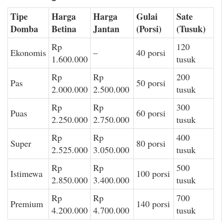
Tipe
Harga
Harga
Gulai
Sate
Domba
Betina
Jantan
(Porsi)
(Tusuk)
Rp
120
Ekonomis
–
40 porsi
1.600.000
tusuk
Rp
Rp
200
Pas
50 porsi
2.000.000
2.500.000
tusuk
Rp
Rp
300
Puas
60 porsi
2.250.000
2.750.000
tusuk
Rp
Rp
400
Super
80 porsi
2.525.000
3.050.000
tusuk
Rp
Rp
500
Istimewa
100 porsi
2.850.000
3.400.000
tusuk
Rp
Rp
700
Premium
140 porsi
4.200.000
4.700.000
tusuk