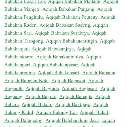
Babakan Losari Lor
,
Aqiqah Babakan Madang
,
Aqiqah
Babakan Manjeti
,
Aqiqah Babakan Panjang
,
Aqiqah
Babakan Penghulu
,
Aqiqah Babakan Peuteuy
,
Aqiqah
Babakan Raden
,
Aqiqah Babakan Sadeng
,
Aqiqah
Babakan Sari
,
Aqiqah Babakan Surabaya
,
Aqiqah
Babakan Tarogong
,
Aqiqah Babakancaringin
,
Aqiqah
Babakanjati
,
Aqiqah Babakanjaya
,
Aqiqah
Babakankareo
,
Aqiqah Babakanmulya
,
Aqiqah
Babakanpari
,
Aqiqah Babakanpasar
,
Aqiqah
Babakanreuma
,
Aqiqah Babakansari
,
Aqiqah Babatan
,
Aqiqah Babelan Kota
,
Aqiqah Bagawat
,
Aqiqah
Bagendit
,
Aqiqah Baginda
,
Aqiqah Bagjasari
,
Aqiqah
Bagoang
,
Aqiqah Bagolo
,
Aqiqah Bahagia
,
Aqiqah
Bahara
,
Aqiqah Bakom
,
Aqiqah Baktijaya
,
Aqiqah
Bakung Kidul
,
Aqiqah Bakung Lor
,
Aqiqah Balad
,
Aqiqah Balagedog
,
Aqiqah Balebandung Jaya
,
aqiqah