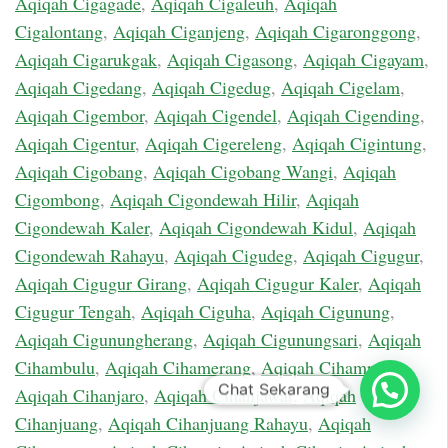
Aqiqah Cigagade
,
Aqiqah Cigaleuh
,
Aqiqah
Cigalontang
,
Aqiqah Ciganjeng
,
Aqiqah Cigaronggong
,
Aqiqah Cigarukgak
,
Aqiqah Cigasong
,
Aqiqah Cigayam
,
Aqiqah Cigedang
,
Aqiqah Cigedug
,
Aqiqah Cigelam
,
Aqiqah Cigembor
,
Aqiqah Cigendel
,
Aqiqah Cigending
,
Aqiqah Cigentur
,
Aqiqah Cigereleng
,
Aqiqah Cigintung
,
Aqiqah Cigobang
,
Aqiqah Cigobang Wangi
,
Aqiqah
Cigombong
,
Aqiqah Cigondewah Hilir
,
Aqiqah
Cigondewah Kaler
,
Aqiqah Cigondewah Kidul
,
Aqiqah
Cigondewah Rahayu
,
Aqiqah Cigudeg
,
Aqiqah Cigugur
,
Aqiqah Cigugur Girang
,
Aqiqah Cigugur Kaler
,
Aqiqah
Cigugur Tengah
,
Aqiqah Ciguha
,
Aqiqah Cigunung
,
Aqiqah Cigunungherang
,
Aqiqah Cigunungsari
,
Aqiqah
Cihambulu
,
Aqiqah Cihamerang
,
Aqiqah Cihampelas
,
Chat Sekarang
Aqiqah Cihanjaro
,
Aqiqah Cihanjawar
,
Aqiqah
Cihanjuang
,
Aqiqah Cihanjuang Rahayu
,
Aqiqah