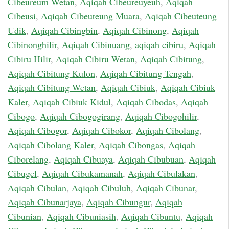
Cibeureum Wetan
,
Aqiqah Cibeureuyeuh
,
Aqiqah
Cibeusi
,
Aqiqah Cibeuteung Muara
,
Aqiqah Cibeuteung
Udik
,
Aqiqah Cibingbin
,
Aqiqah Cibinong
,
Aqiqah
Cibinonghilir
,
Aqiqah Cibinuang
,
aqiqah cibiru
,
Aqiqah
Cibiru Hilir
,
Aqiqah Cibiru Wetan
,
Aqiqah Cibitung
,
Aqiqah Cibitung Kulon
,
Aqiqah Cibitung Tengah
,
Aqiqah Cibitung Wetan
,
Aqiqah Cibiuk
,
Aqiqah Cibiuk
Kaler
,
Aqiqah Cibiuk Kidul
,
Aqiqah Cibodas
,
Aqiqah
Cibogo
,
Aqiqah Cibogogirang
,
Aqiqah Cibogohilir
,
Aqiqah Cibogor
,
Aqiqah Cibokor
,
Aqiqah Cibolang
,
Aqiqah Cibolang Kaler
,
Aqiqah Cibongas
,
Aqiqah
Ciborelang
,
Aqiqah Cibuaya
,
Aqiqah Cibubuan
,
Aqiqah
Cibugel
,
Aqiqah Cibukamanah
,
Aqiqah Cibulakan
,
Aqiqah Cibulan
,
Aqiqah Cibuluh
,
Aqiqah Cibunar
,
Aqiqah Cibunarjaya
,
Aqiqah Cibungur
,
Aqiqah
Cibunian
,
Aqiqah Cibuniasih
,
Aqiqah Cibuntu
,
Aqiqah