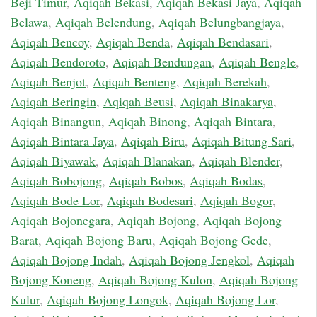
Beji Timur
,
Aqiqah Bekasi
,
Aqiqah Bekasi Jaya
,
Aqiqah
Belawa
,
Aqiqah Belendung
,
Aqiqah Belungbangjaya
,
Aqiqah Bencoy
,
Aqiqah Benda
,
Aqiqah Bendasari
,
Aqiqah Bendoroto
,
Aqiqah Bendungan
,
Aqiqah Bengle
,
Aqiqah Benjot
,
Aqiqah Benteng
,
Aqiqah Berekah
,
Aqiqah Beringin
,
Aqiqah Beusi
,
Aqiqah Binakarya
,
Aqiqah Binangun
,
Aqiqah Binong
,
Aqiqah Bintara
,
Aqiqah Bintara Jaya
,
Aqiqah Biru
,
Aqiqah Bitung Sari
,
Aqiqah Biyawak
,
Aqiqah Blanakan
,
Aqiqah Blender
,
Aqiqah Bobojong
,
Aqiqah Bobos
,
Aqiqah Bodas
,
Aqiqah Bode Lor
,
Aqiqah Bodesari
,
Aqiqah Bogor
,
Aqiqah Bojonegara
,
Aqiqah Bojong
,
Aqiqah Bojong
Barat
,
Aqiqah Bojong Baru
,
Aqiqah Bojong Gede
,
Aqiqah Bojong Indah
,
Aqiqah Bojong Jengkol
,
Aqiqah
Bojong Koneng
,
Aqiqah Bojong Kulon
,
Aqiqah Bojong
Kulur
,
Aqiqah Bojong Longok
,
Aqiqah Bojong Lor
,