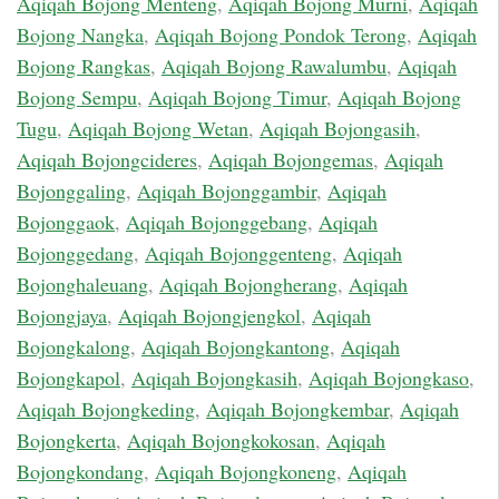
Aqiqah Bojong Menteng
,
Aqiqah Bojong Murni
,
Aqiqah
Bojong Nangka
,
Aqiqah Bojong Pondok Terong
,
Aqiqah
Bojong Rangkas
,
Aqiqah Bojong Rawalumbu
,
Aqiqah
Bojong Sempu
,
Aqiqah Bojong Timur
,
Aqiqah Bojong
Tugu
,
Aqiqah Bojong Wetan
,
Aqiqah Bojongasih
,
Aqiqah Bojongcideres
,
Aqiqah Bojongemas
,
Aqiqah
Bojonggaling
,
Aqiqah Bojonggambir
,
Aqiqah
Bojonggaok
,
Aqiqah Bojonggebang
,
Aqiqah
Bojonggedang
,
Aqiqah Bojonggenteng
,
Aqiqah
Bojonghaleuang
,
Aqiqah Bojongherang
,
Aqiqah
Bojongjaya
,
Aqiqah Bojongjengkol
,
Aqiqah
Bojongkalong
,
Aqiqah Bojongkantong
,
Aqiqah
Bojongkapol
,
Aqiqah Bojongkasih
,
Aqiqah Bojongkaso
,
Aqiqah Bojongkeding
,
Aqiqah Bojongkembar
,
Aqiqah
Bojongkerta
,
Aqiqah Bojongkokosan
,
Aqiqah
Bojongkondang
,
Aqiqah Bojongkoneng
,
Aqiqah