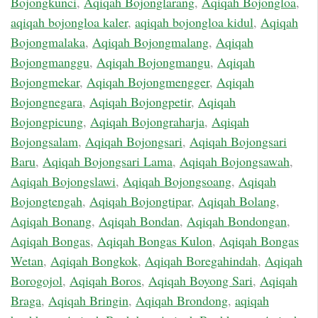
Bojongkunci
,
Aqiqah Bojonglarang
,
Aqiqah Bojongloa
,
aqiqah bojongloa kaler
,
aqiqah bojongloa kidul
,
Aqiqah
Bojongmalaka
,
Aqiqah Bojongmalang
,
Aqiqah
Bojongmanggu
,
Aqiqah Bojongmangu
,
Aqiqah
Bojongmekar
,
Aqiqah Bojongmengger
,
Aqiqah
Bojongnegara
,
Aqiqah Bojongpetir
,
Aqiqah
Bojongpicung
,
Aqiqah Bojongraharja
,
Aqiqah
Bojongsalam
,
Aqiqah Bojongsari
,
Aqiqah Bojongsari
Baru
,
Aqiqah Bojongsari Lama
,
Aqiqah Bojongsawah
,
Aqiqah Bojongslawi
,
Aqiqah Bojongsoang
,
Aqiqah
Bojongtengah
,
Aqiqah Bojongtipar
,
Aqiqah Bolang
,
Aqiqah Bonang
,
Aqiqah Bondan
,
Aqiqah Bondongan
,
Aqiqah Bongas
,
Aqiqah Bongas Kulon
,
Aqiqah Bongas
Wetan
,
Aqiqah Bongkok
,
Aqiqah Boregahindah
,
Aqiqah
Borogojol
,
Aqiqah Boros
,
Aqiqah Boyong Sari
,
Aqiqah
Braga
,
Aqiqah Bringin
,
Aqiqah Brondong
,
aqiqah