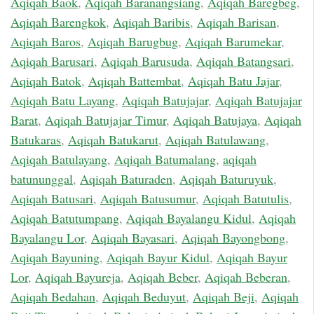
Aqiqah Baok
,
Aqiqah Baranangsiang
,
Aqiqah Baregbeg
,
Aqiqah Barengkok
,
Aqiqah Baribis
,
Aqiqah Barisan
,
Aqiqah Baros
,
Aqiqah Barugbug
,
Aqiqah Barumekar
,
Aqiqah Barusari
,
Aqiqah Barusuda
,
Aqiqah Batangsari
,
Aqiqah Batok
,
Aqiqah Battembat
,
Aqiqah Batu Jajar
,
Aqiqah Batu Layang
,
Aqiqah Batujajar
,
Aqiqah Batujajar
Barat
,
Aqiqah Batujajar Timur
,
Aqiqah Batujaya
,
Aqiqah
Batukaras
,
Aqiqah Batukarut
,
Aqiqah Batulawang
,
Aqiqah Batulayang
,
Aqiqah Batumalang
,
aqiqah
batununggal
,
Aqiqah Baturaden
,
Aqiqah Baturuyuk
,
Aqiqah Batusari
,
Aqiqah Batusumur
,
Aqiqah Batutulis
,
Aqiqah Batutumpang
,
Aqiqah Bayalangu Kidul
,
Aqiqah
Bayalangu Lor
,
Aqiqah Bayasari
,
Aqiqah Bayongbong
,
Aqiqah Bayuning
,
Aqiqah Bayur Kidul
,
Aqiqah Bayur
Lor
,
Aqiqah Bayureja
,
Aqiqah Beber
,
Aqiqah Beberan
,
Aqiqah Bedahan
,
Aqiqah Beduyut
,
Aqiqah Beji
,
Aqiqah