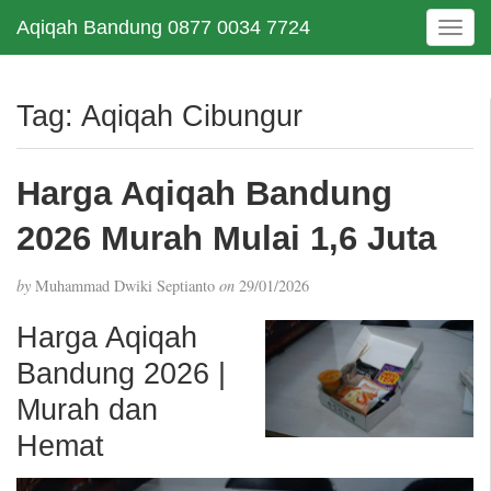
Aqiqah Bandung 0877 0034 7724
T
o
g
g
Tag:
Aqiqah Cibungur
l
e
n
Harga Aqiqah Bandung
a
v
2026 Murah Mulai 1,6 Juta
i
g
by
Muhammad Dwiki Septianto
on
29/01/2026
a
t
Harga Aqiqah
i
Bandung 2026 |
o
n
Murah dan
Hemat