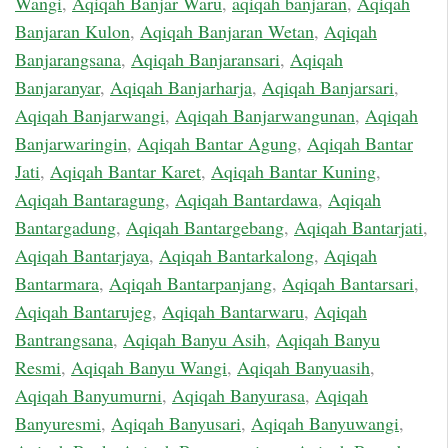
Wangi
,
Aqiqah Banjar Waru
,
aqiqah banjaran
,
Aqiqah
Banjaran Kulon
,
Aqiqah Banjaran Wetan
,
Aqiqah
Banjarangsana
,
Aqiqah Banjaransari
,
Aqiqah
Banjaranyar
,
Aqiqah Banjarharja
,
Aqiqah Banjarsari
,
Aqiqah Banjarwangi
,
Aqiqah Banjarwangunan
,
Aqiqah
Banjarwaringin
,
Aqiqah Bantar Agung
,
Aqiqah Bantar
Jati
,
Aqiqah Bantar Karet
,
Aqiqah Bantar Kuning
,
Aqiqah Bantaragung
,
Aqiqah Bantardawa
,
Aqiqah
Bantargadung
,
Aqiqah Bantargebang
,
Aqiqah Bantarjati
,
Aqiqah Bantarjaya
,
Aqiqah Bantarkalong
,
Aqiqah
Bantarmara
,
Aqiqah Bantarpanjang
,
Aqiqah Bantarsari
,
Aqiqah Bantarujeg
,
Aqiqah Bantarwaru
,
Aqiqah
Bantrangsana
,
Aqiqah Banyu Asih
,
Aqiqah Banyu
Resmi
,
Aqiqah Banyu Wangi
,
Aqiqah Banyuasih
,
Aqiqah Banyumurni
,
Aqiqah Banyurasa
,
Aqiqah
Banyuresmi
,
Aqiqah Banyusari
,
Aqiqah Banyuwangi
,