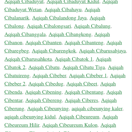
Aqiqah Cibaduyut
,
Aqiqah Cibaduyut Kidul
,
Aqiqah
Cibaduyut Wetan
,
Aqiqah Cibahayu
,
Aqiqah
Cibalanarik
,
Aqiqah Cibalandong Jaya
,
Aqiqah
Cibalong
,
Aqiqah Cibalongsari
,
Aqiqah Cibalung
,
Aqiqah Cibanggala
,
Aqiqah Cibangkong
,
Aqiqah
Cibanon
,
Aqiqah Cibanten
,
Aqiqah Cibanteng
,
Aqiqah
Cibaregbeg
,
Aqiqah Cibarengkok
,
Aqiqah Cibarusahjaya
,
Aqiqah Cibarusahkota
,
Aqiqah Cibatok 1
,
Aqiqah
Cibatok 2
,
Aqiqah Cibatu
,
Aqiqah Cibatu Tiga
,
Aqiqah
Cibatuireng
,
Aqiqah Cibeber
,
Aqiqah Cibeber 1
,
Aqiqah
Cibeber 2
,
Aqiqah Cibedug
,
Aqiqah Cibeet
,
Aqiqah
Cibenda
,
Aqiqah Cibening
,
Aqiqah Cibentang
,
Aqiqah
Cibentar
,
Aqiqah Cibereng
,
Aqiqah Ciberes
,
Aqiqah
Ciberung
,
Aqiqah Cibeunying
,
aqiqah cibeunying kaler
,
aqiqah cibeunying kidul
,
Aqiqah Cibeureum
,
Aqiqah
Cibeureum Hilir
,
Aqiqah Cibeureum Kulon
,
Aqiqah