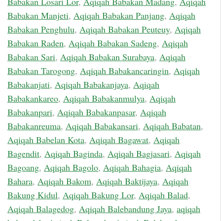
Babakan Losari Lor
,
Aqiqah Babakan Madang
,
Aqiqah
Babakan Manjeti
,
Aqiqah Babakan Panjang
,
Aqiqah
Babakan Penghulu
,
Aqiqah Babakan Peuteuy
,
Aqiqah
Babakan Raden
,
Aqiqah Babakan Sadeng
,
Aqiqah
Babakan Sari
,
Aqiqah Babakan Surabaya
,
Aqiqah
Babakan Tarogong
,
Aqiqah Babakancaringin
,
Aqiqah
Babakanjati
,
Aqiqah Babakanjaya
,
Aqiqah
Babakankareo
,
Aqiqah Babakanmulya
,
Aqiqah
Babakanpari
,
Aqiqah Babakanpasar
,
Aqiqah
Babakanreuma
,
Aqiqah Babakansari
,
Aqiqah Babatan
,
Aqiqah Babelan Kota
,
Aqiqah Bagawat
,
Aqiqah
Bagendit
,
Aqiqah Baginda
,
Aqiqah Bagjasari
,
Aqiqah
Bagoang
,
Aqiqah Bagolo
,
Aqiqah Bahagia
,
Aqiqah
Bahara
,
Aqiqah Bakom
,
Aqiqah Baktijaya
,
Aqiqah
Bakung Kidul
,
Aqiqah Bakung Lor
,
Aqiqah Balad
,
Aqiqah Balagedog
,
Aqiqah Balebandung Jaya
,
aqiqah