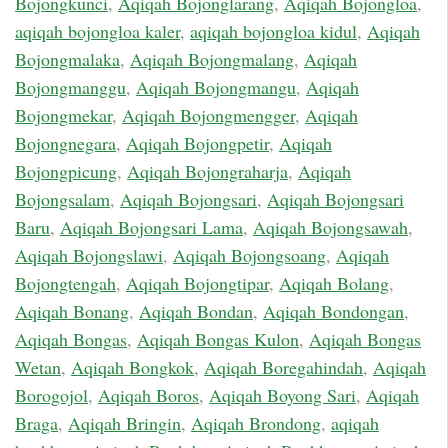
Bojongkunci
,
Aqiqah Bojonglarang
,
Aqiqah Bojongloa
,
aqiqah bojongloa kaler
,
aqiqah bojongloa kidul
,
Aqiqah
Bojongmalaka
,
Aqiqah Bojongmalang
,
Aqiqah
Bojongmanggu
,
Aqiqah Bojongmangu
,
Aqiqah
Bojongmekar
,
Aqiqah Bojongmengger
,
Aqiqah
Bojongnegara
,
Aqiqah Bojongpetir
,
Aqiqah
Bojongpicung
,
Aqiqah Bojongraharja
,
Aqiqah
Bojongsalam
,
Aqiqah Bojongsari
,
Aqiqah Bojongsari
Baru
,
Aqiqah Bojongsari Lama
,
Aqiqah Bojongsawah
,
Aqiqah Bojongslawi
,
Aqiqah Bojongsoang
,
Aqiqah
Bojongtengah
,
Aqiqah Bojongtipar
,
Aqiqah Bolang
,
Aqiqah Bonang
,
Aqiqah Bondan
,
Aqiqah Bondongan
,
Aqiqah Bongas
,
Aqiqah Bongas Kulon
,
Aqiqah Bongas
Wetan
,
Aqiqah Bongkok
,
Aqiqah Boregahindah
,
Aqiqah
Borogojol
,
Aqiqah Boros
,
Aqiqah Boyong Sari
,
Aqiqah
Braga
,
Aqiqah Bringin
,
Aqiqah Brondong
,
aqiqah