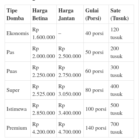
Tipe
Harga
Harga
Gulai
Sate
Domba
Betina
Jantan
(Porsi)
(Tusuk)
Rp
120
Ekonomis
–
40 porsi
1.600.000
tusuk
Rp
Rp
200
Pas
50 porsi
2.000.000
2.500.000
tusuk
Rp
Rp
300
Puas
60 porsi
2.250.000
2.750.000
tusuk
Rp
Rp
400
Super
80 porsi
2.525.000
3.050.000
tusuk
Rp
Rp
500
Istimewa
100 porsi
2.850.000
3.400.000
tusuk
Rp
Rp
700
Premium
140 porsi
4.200.000
4.700.000
tusuk