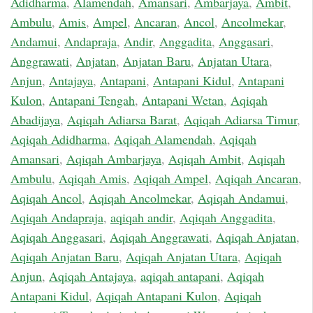
Adidharma
,
Alamendah
,
Amansari
,
Ambarjaya
,
Ambit
,
Ambulu
,
Amis
,
Ampel
,
Ancaran
,
Ancol
,
Ancolmekar
,
Andamui
,
Andapraja
,
Andir
,
Anggadita
,
Anggasari
,
Anggrawati
,
Anjatan
,
Anjatan Baru
,
Anjatan Utara
,
Anjun
,
Antajaya
,
Antapani
,
Antapani Kidul
,
Antapani
Kulon
,
Antapani Tengah
,
Antapani Wetan
,
Aqiqah
Abadijaya
,
Aqiqah Adiarsa Barat
,
Aqiqah Adiarsa Timur
,
Aqiqah Adidharma
,
Aqiqah Alamendah
,
Aqiqah
Amansari
,
Aqiqah Ambarjaya
,
Aqiqah Ambit
,
Aqiqah
Ambulu
,
Aqiqah Amis
,
Aqiqah Ampel
,
Aqiqah Ancaran
,
Aqiqah Ancol
,
Aqiqah Ancolmekar
,
Aqiqah Andamui
,
Aqiqah Andapraja
,
aqiqah andir
,
Aqiqah Anggadita
,
Aqiqah Anggasari
,
Aqiqah Anggrawati
,
Aqiqah Anjatan
,
Aqiqah Anjatan Baru
,
Aqiqah Anjatan Utara
,
Aqiqah
Anjun
,
Aqiqah Antajaya
,
aqiqah antapani
,
Aqiqah
Antapani Kidul
,
Aqiqah Antapani Kulon
,
Aqiqah