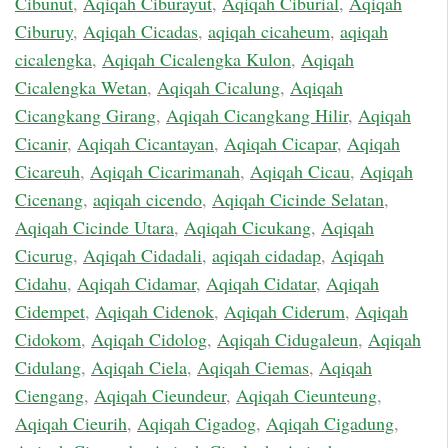
Cibunut
,
Aqiqah Ciburayut
,
Aqiqah Ciburial
,
Aqiqah
Ciburuy
,
Aqiqah Cicadas
,
aqiqah cicaheum
,
aqiqah
cicalengka
,
Aqiqah Cicalengka Kulon
,
Aqiqah
Cicalengka Wetan
,
Aqiqah Cicalung
,
Aqiqah
Cicangkang Girang
,
Aqiqah Cicangkang Hilir
,
Aqiqah
Cicanir
,
Aqiqah Cicantayan
,
Aqiqah Cicapar
,
Aqiqah
Cicareuh
,
Aqiqah Cicarimanah
,
Aqiqah Cicau
,
Aqiqah
Cicenang
,
aqiqah cicendo
,
Aqiqah Cicinde Selatan
,
Aqiqah Cicinde Utara
,
Aqiqah Cicukang
,
Aqiqah
Cicurug
,
Aqiqah Cidadali
,
aqiqah cidadap
,
Aqiqah
Cidahu
,
Aqiqah Cidamar
,
Aqiqah Cidatar
,
Aqiqah
Cidempet
,
Aqiqah Cidenok
,
Aqiqah Ciderum
,
Aqiqah
Cidokom
,
Aqiqah Cidolog
,
Aqiqah Cidugaleun
,
Aqiqah
Cidulang
,
Aqiqah Ciela
,
Aqiqah Ciemas
,
Aqiqah
Ciengang
,
Aqiqah Cieundeur
,
Aqiqah Cieunteung
,
Aqiqah Cieurih
,
Aqiqah Cigadog
,
Aqiqah Cigadung
,