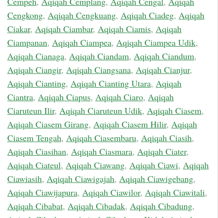
Cempeh
,
Aqiqah Cemplang
,
Aqiqah Cengal
,
Aqiqah
Cengkong
,
Aqiqah Cengkuang
,
Aqiqah Ciadeg
,
Aqiqah
Ciakar
,
Aqiqah Ciambar
,
Aqiqah Ciamis
,
Aqiqah
Ciampanan
,
Aqiqah Ciampea
,
Aqiqah Ciampea Udik
,
Aqiqah Cianaga
,
Aqiqah Ciandam
,
Aqiqah Ciandum
,
Aqiqah Ciangir
,
Aqiqah Ciangsana
,
Aqiqah Cianjur
,
Aqiqah Cianting
,
Aqiqah Cianting Utara
,
Aqiqah
Ciantra
,
Aqiqah Ciapus
,
Aqiqah Ciaro
,
Aqiqah
Ciaruteun Ilir
,
Aqiqah Ciaruteun Udik
,
Aqiqah Ciasem
,
Aqiqah Ciasem Girang
,
Aqiqah Ciasem Hilir
,
Aqiqah
Ciasem Tengah
,
Aqiqah Ciasembaru
,
Aqiqah Ciasih
,
Aqiqah Ciasihan
,
Aqiqah Ciasmara
,
Aqiqah Ciater
,
Aqiqah Ciateul
,
Aqiqah Ciawang
,
Aqiqah Ciawi
,
Aqiqah
Ciawiasih
,
Aqiqah Ciawigajah
,
Aqiqah Ciawigebang
,
Aqiqah Ciawijapura
,
Aqiqah Ciawilor
,
Aqiqah Ciawitali
,
Aqiqah Cibabat
,
Aqiqah Cibadak
,
Aqiqah Cibadung
,