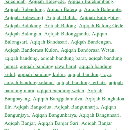
baleendah
,
Aqiqah Balegede
,
Aqiqah Balekambang
,
Aqiqah Balendung
,
Aqiqah Baleraja
,
Aqiqah Balerante
,
Aqiqah Balewangi
,
Aqiqah Balida
,
Aqiqah Balingbing
,
Aqiqah Balokang
,
Aqiqah Balong
,
Aqiqah Balong Gede
,
Aqiqah Balongan
,
Aqiqah Balonggandu
,
Aqiqah
Balongsari
,
Aqiqah Bandasari
,
Aqiqah Bandengan
,
Aqiqah Bandorasa Kulon
,
Aqiqah Bandorasa Wetan
,
aqiqah bandung
,
aqiqah bandung barat
,
aqiqah bandung
hemat
,
aqiqah bandung jawa barat
,
aqiqah bandung
kidul
,
aqiqah bandung kulon
,
aqiqah bandung raya
,
aqiqah bandung selatan
,
aqiqah bandung terbaik
,
aqiqah
bandung utara
,
aqiqah bandung wetan
,
Aqiqah
Bangbayang
,
Aqiqah Banggalamulya
,
Aqiqah Bangkaloa
Ilir
,
Aqiqah Bangodua
,
Aqiqah Bangunharja
,
Aqiqah
Bangunjaya
,
Aqiqah Bangunkarya
,
Aqiqah Bangunsari
,
Aqiqah Banjar
,
Aqiqah Banjar Sari
,
Aqiqah Banjar