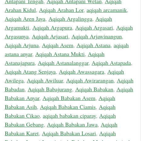
Antapani Tengah
,
Aqiqah Antapani Wetan
,
Aqiqah
Arahan Kidul
,
Aqiqah Arahan Lor
,
aqiqah arcamanik
,
Aqiqah Aren Jaya
,
Aqiqah Argalingga
,
Aqiqah
Argamukti
,
Aqiqah Argapura
,
Aqiqah Argasari
,
Aqiqah
Argasunya
,
Aqiqah Arjasari
,
Aqiqah Arjawinangun
,
Aqiqah Arjuna
,
Aqiqah Asem
,
Aqiqah Astana
,
aqiqah
astana anyar
,
Aqiqah Astana Mukti
,
Aqiqah
Astanajapura
,
Aqiqah Astanalanggar
,
Aqiqah Astapada
,
Aqiqah Atang Senjaya
,
Aqiqah Awassagara
,
Aqiqah
Awilega
,
Aqiqah Awiluar
,
Aqiqah Awirarangan
,
Aqiqah
Babadan
,
Aqiqah Babajurang
,
Aqiqah Babakan
,
Aqiqah
Babakan Anyar
,
Aqiqah Babakan Asem
,
Aqiqah
Babakan Asih
,
Aqiqah Babakan Ciamis
,
Aqiqah
Babakan Cikao
,
aqiqah babakan ciparay
,
Aqiqah
Babakan Gebang
,
Aqiqah Babakan Jawa
,
Aqiqah
Babakan Karet
,
Aqiqah Babakan Losari
,
Aqiqah