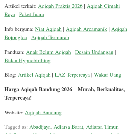
Artikel terkait:
Aqiqah Praktis 2026
|
Aqiqah Cimahi
Raya
|
Paket Juara
Info berguna:
Niat Aqiqah
|
Aqiqah Arcamanik
|
Aqiqah
Bojongloa
|
Aqiqah Termurah
Panduan:
Anak Belum Aqiqah
|
Desain Undangan
|
Bidan Hypnobirthing
Blog:
Artikel Aqiqah
|
LAZ Terpercaya
|
Wakaf Uang
Harga Aqiqah Bandung 2026 – Murah, Berkualitas,
Terpercaya!
Website:
Aqiqah Bandung
Tagged as:
Abadijaya
,
Adiarsa Barat
,
Adiarsa Timur
,