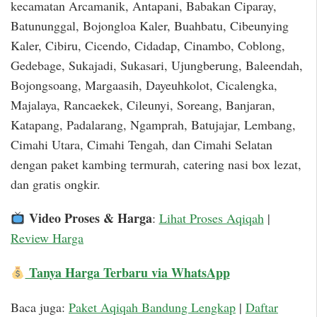
kecamatan Arcamanik, Antapani, Babakan Ciparay,
Batununggal, Bojongloa Kaler, Buahbatu, Cibeunying
Kaler, Cibiru, Cicendo, Cidadap, Cinambo, Coblong,
Gedebage, Sukajadi, Sukasari, Ujungberung, Baleendah,
Bojongsoang, Margaasih, Dayeuhkolot, Cicalengka,
Majalaya, Rancaekek, Cileunyi, Soreang, Banjaran,
Katapang, Padalarang, Ngamprah, Batujajar, Lembang,
Cimahi Utara, Cimahi Tengah, dan Cimahi Selatan
dengan paket kambing termurah, catering nasi box lezat,
dan gratis ongkir.
Video Proses & Harga
:
Lihat Proses Aqiqah
|
Review Harga
Tanya Harga Terbaru via WhatsApp
Baca juga:
Paket Aqiqah Bandung Lengkap
|
Daftar