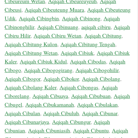
Cibeureum Wetan
,
Aqiqah Cibeureuyeuh
,
Aqiqah
Cibeusi
,
Aqiqah Cibeuteung Muara
,
Aqiqah Cibeuteung
Udik
,
Aqiqah Cibingbin
,
Aqiqah Cibinong
,
Aqiqah
Cibinonghilir
,
Aqiqah Cibinuang
,
aqiqah cibiru
,
Aqiqah
Cibiru Hilir
,
Aqiqah Cibiru Wetan
,
Aqiqah Cibitung
,
Aqiqah Cibitung Kulon
,
Aqiqah Cibitung Tengah
,
Aqiqah Cibitung Wetan
,
Aqiqah Cibiuk
,
Aqiqah Cibiuk
Kaler
,
Aqiqah Cibiuk Kidul
,
Aqiqah Cibodas
,
Aqiqah
Cibogo
,
Aqiqah Cibogogirang
,
Aqiqah Cibogohilir
,
Aqiqah Cibogor
,
Aqiqah Cibokor
,
Aqiqah Cibolang
,
Aqiqah Cibolang Kaler
,
Aqiqah Cibongas
,
Aqiqah
Ciborelang
,
Aqiqah Cibuaya
,
Aqiqah Cibubuan
,
Aqiqah
Cibugel
,
Aqiqah Cibukamanah
,
Aqiqah Cibulakan
,
Aqiqah Cibulan
,
Aqiqah Cibuluh
,
Aqiqah Cibunar
,
Aqiqah Cibunarjaya
,
Aqiqah Cibungur
,
Aqiqah
Cibunian
,
Aqiqah Cibuniasih
,
Aqiqah Cibuntu
,
Aqiqah