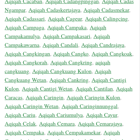
Aqiqah Cacaban
,
Aqiqah Cadangpinggan
,
Aqiqah Cadas
Ngampar
,
Aqiqah Cadaskertajaya
,
Aqiqah Cadasmekar
,
Aqiqah Cadassari
,
Aqiqah Cageur
,
Aqiqah Calingcing
,
Aqiqah Campaga
,
Aqiqah Campaka
,
Aqiqah
Campakamulya
,
Aqiqah Campakasari
,
Aqiqah
Campakawarna
,
Aqiqah Candali
,
Aqiqah Candrajaya
,
Aqiqah Cangkingan
,
Aqiqah Cangko
,
Aqiqah Cangkoak
,
Aqiqah Cangkorah
,
Aqiqah Cangkring
,
aqiqah
cangkuang
,
Aqiqah Cangkuang Kulon
,
Aqiqah
Cangkuang Wetan
,
Aqiqah Cankring
,
Aqiqah Cantigi
Kulon
,
Aqiqah Cantigi Wetan
,
Aqiqah Cantilan
,
Aqiqah
Caracas
,
Aqiqah Caringin
,
Aqiqah Caringin Kulon
,
Aqiqah Caringin Wetan
,
Aqiqah Caringinnunggal
,
Aqiqah Cariu
,
Aqiqah Cariumulya
,
Aqiqah Cayur
,
Aqiqah Celak
,
Aqiqah Cemara
,
Aqiqah Cemarajaya
,
Aqiqah Cempaka
,
Aqiqah Cempakamekar
,
Aqiqah