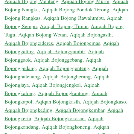
Aqiqah Bojong Menteng
,
Aqiqah Bojong Murni
,
Aqiqah
Bojong Nangka
,
Aqiqah Bojong Pondok Terong
,
Aqiqah
Bojong Rangkas
,
Aqiqah Bojong Rawalumbu
,
Aqiqah
Bojong Sempu
,
Aqiqah Bojong Timur
,
Aqiqah Bojong
Tugu
,
Aqiqah Bojong Wetan
,
Aqiqah Bojongasih
,
Aqiqah Bojongcideres
,
Aqiqah Bojongemas
,
Aqiqah
Bojonggaling
,
Aqiqah Bojonggambir
,
Aqiqah
Bojonggaok
,
Aqiqah Bojonggebang
,
Aqiqah
Bojonggedang
,
Aqiqah Bojonggenteng
,
Aqiqah
Bojonghaleuang
,
Aqiqah Bojongherang
,
Aqiqah
Bojongjaya
,
Aqiqah Bojongjengkol
,
Aqiqah
Bojongkalong
,
Aqiqah Bojongkantong
,
Aqiqah
Bojongkapol
,
Aqiqah Bojongkasih
,
Aqiqah Bojongkaso
,
Aqiqah Bojongkeding
,
Aqiqah Bojongkembar
,
Aqiqah
Bojongkerta
,
Aqiqah Bojongkokosan
,
Aqiqah
Bojongkondang
,
Aqiqah Bojongkoneng
,
Aqiqah