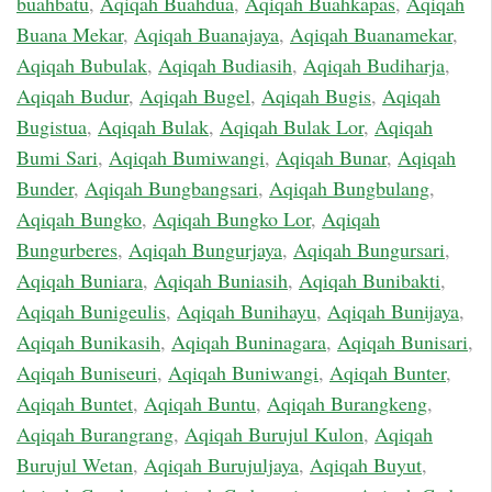
buahbatu
,
Aqiqah Buahdua
,
Aqiqah Buahkapas
,
Aqiqah
Buana Mekar
,
Aqiqah Buanajaya
,
Aqiqah Buanamekar
,
Aqiqah Bubulak
,
Aqiqah Budiasih
,
Aqiqah Budiharja
,
Aqiqah Budur
,
Aqiqah Bugel
,
Aqiqah Bugis
,
Aqiqah
Bugistua
,
Aqiqah Bulak
,
Aqiqah Bulak Lor
,
Aqiqah
Bumi Sari
,
Aqiqah Bumiwangi
,
Aqiqah Bunar
,
Aqiqah
Bunder
,
Aqiqah Bungbangsari
,
Aqiqah Bungbulang
,
Aqiqah Bungko
,
Aqiqah Bungko Lor
,
Aqiqah
Bungurberes
,
Aqiqah Bungurjaya
,
Aqiqah Bungursari
,
Aqiqah Buniara
,
Aqiqah Buniasih
,
Aqiqah Bunibakti
,
Aqiqah Bunigeulis
,
Aqiqah Bunihayu
,
Aqiqah Bunijaya
,
Aqiqah Bunikasih
,
Aqiqah Buninagara
,
Aqiqah Bunisari
,
Aqiqah Buniseuri
,
Aqiqah Buniwangi
,
Aqiqah Bunter
,
Aqiqah Buntet
,
Aqiqah Buntu
,
Aqiqah Burangkeng
,
Aqiqah Burangrang
,
Aqiqah Burujul Kulon
,
Aqiqah
Burujul Wetan
,
Aqiqah Burujuljaya
,
Aqiqah Buyut
,