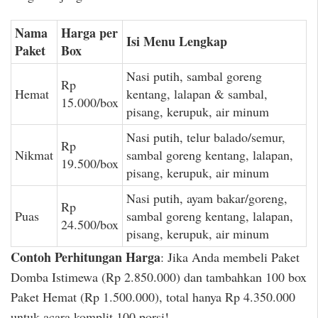
Nama
Harga per
Isi Menu Lengkap
Paket
Box
Nasi putih, sambal goreng
Rp
Hemat
kentang, lalapan & sambal,
15.000/box
pisang, kerupuk, air minum
Nasi putih, telur balado/semur,
Rp
Nikmat
sambal goreng kentang, lalapan,
19.500/box
pisang, kerupuk, air minum
Nasi putih, ayam bakar/goreng,
Rp
Puas
sambal goreng kentang, lalapan,
24.500/box
pisang, kerupuk, air minum
Contoh Perhitungan Harga
: Jika Anda membeli Paket
Domba Istimewa (Rp 2.850.000) dan tambahkan 100 box
Paket Hemat (Rp 1.500.000), total hanya Rp 4.350.000
untuk acara komplit 100 porsi!