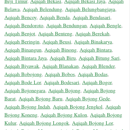
Beji Timur
,
Aqiqah Bekasi
,
Aqiqah Bekasi Jaya
,
Aqiqah
Belawa
,
Aqiqah Belendung
,
Aqiqah Belungbangjaya
,
Aqiqah Bencoy
,
Aqiqah Benda
,
Aqiqah Bendasari
,
Aqiqah Bendoroto
,
Aqiqah Bendungan
,
Aqiqah Bengle
,
Aqiqah Benjot
,
Aqiqah Benteng
,
Aqiqah Berekah
,
Aqiqah Beringin
,
Aqiqah Beusi
,
Aqiqah Binakarya
,
Aqiqah Binangun
,
Aqiqah Binong
,
Aqiqah Bintara
,
Aqiqah Bintara Jaya
,
Aqiqah Biru
,
Aqiqah Bitung Sari
,
Aqiqah Biyawak
,
Aqiqah Blanakan
,
Aqiqah Blender
,
Aqiqah Bobojong
,
Aqiqah Bobos
,
Aqiqah Bodas
,
Aqiqah Bode Lor
,
Aqiqah Bodesari
,
Aqiqah Bogor
,
Aqiqah Bojonegara
,
Aqiqah Bojong
,
Aqiqah Bojong
Barat
,
Aqiqah Bojong Baru
,
Aqiqah Bojong Gede
,
Aqiqah Bojong Indah
,
Aqiqah Bojong Jengkol
,
Aqiqah
Bojong Koneng
,
Aqiqah Bojong Kulon
,
Aqiqah Bojong
Kulur
,
Aqiqah Bojong Longok
,
Aqiqah Bojong Lor
,