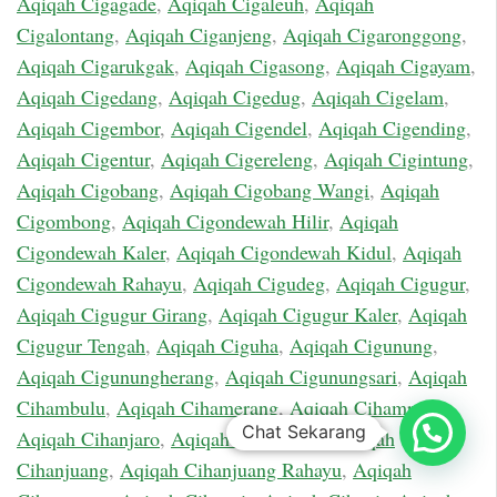
Aqiqah Cigagade
,
Aqiqah Cigaleuh
,
Aqiqah
Cigalontang
,
Aqiqah Ciganjeng
,
Aqiqah Cigaronggong
,
Aqiqah Cigarukgak
,
Aqiqah Cigasong
,
Aqiqah Cigayam
,
Aqiqah Cigedang
,
Aqiqah Cigedug
,
Aqiqah Cigelam
,
Aqiqah Cigembor
,
Aqiqah Cigendel
,
Aqiqah Cigending
,
Aqiqah Cigentur
,
Aqiqah Cigereleng
,
Aqiqah Cigintung
,
Aqiqah Cigobang
,
Aqiqah Cigobang Wangi
,
Aqiqah
Cigombong
,
Aqiqah Cigondewah Hilir
,
Aqiqah
Cigondewah Kaler
,
Aqiqah Cigondewah Kidul
,
Aqiqah
Cigondewah Rahayu
,
Aqiqah Cigudeg
,
Aqiqah Cigugur
,
Aqiqah Cigugur Girang
,
Aqiqah Cigugur Kaler
,
Aqiqah
Cigugur Tengah
,
Aqiqah Ciguha
,
Aqiqah Cigunung
,
Aqiqah Cigunungherang
,
Aqiqah Cigunungsari
,
Aqiqah
Cihambulu
,
Aqiqah Cihamerang
,
Aqiqah Cihampelas
,
Chat Sekarang
Aqiqah Cihanjaro
,
Aqiqah Cihanjawar
,
Aqiqah
Cihanjuang
,
Aqiqah Cihanjuang Rahayu
,
Aqiqah