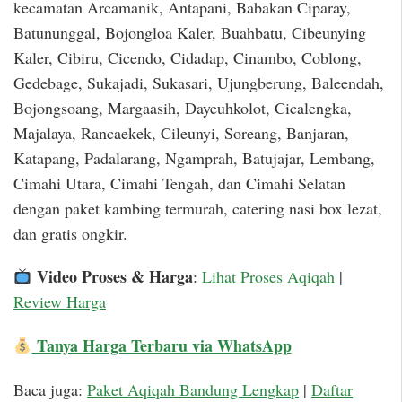
kecamatan Arcamanik, Antapani, Babakan Ciparay,
Batununggal, Bojongloa Kaler, Buahbatu, Cibeunying
Kaler, Cibiru, Cicendo, Cidadap, Cinambo, Coblong,
Gedebage, Sukajadi, Sukasari, Ujungberung, Baleendah,
Bojongsoang, Margaasih, Dayeuhkolot, Cicalengka,
Majalaya, Rancaekek, Cileunyi, Soreang, Banjaran,
Katapang, Padalarang, Ngamprah, Batujajar, Lembang,
Cimahi Utara, Cimahi Tengah, dan Cimahi Selatan
dengan paket kambing termurah, catering nasi box lezat,
dan gratis ongkir.
Video Proses & Harga
:
Lihat Proses Aqiqah
|
Review Harga
Tanya Harga Terbaru via WhatsApp
Baca juga:
Paket Aqiqah Bandung Lengkap
|
Daftar