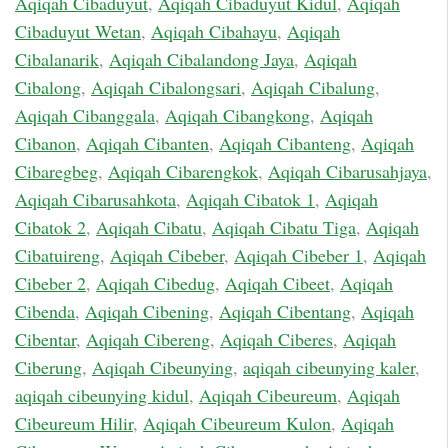
Aqiqah Cibaduyut
,
Aqiqah Cibaduyut Kidul
,
Aqiqah
Cibaduyut Wetan
,
Aqiqah Cibahayu
,
Aqiqah
Cibalanarik
,
Aqiqah Cibalandong Jaya
,
Aqiqah
Cibalong
,
Aqiqah Cibalongsari
,
Aqiqah Cibalung
,
Aqiqah Cibanggala
,
Aqiqah Cibangkong
,
Aqiqah
Cibanon
,
Aqiqah Cibanten
,
Aqiqah Cibanteng
,
Aqiqah
Cibaregbeg
,
Aqiqah Cibarengkok
,
Aqiqah Cibarusahjaya
,
Aqiqah Cibarusahkota
,
Aqiqah Cibatok 1
,
Aqiqah
Cibatok 2
,
Aqiqah Cibatu
,
Aqiqah Cibatu Tiga
,
Aqiqah
Cibatuireng
,
Aqiqah Cibeber
,
Aqiqah Cibeber 1
,
Aqiqah
Cibeber 2
,
Aqiqah Cibedug
,
Aqiqah Cibeet
,
Aqiqah
Cibenda
,
Aqiqah Cibening
,
Aqiqah Cibentang
,
Aqiqah
Cibentar
,
Aqiqah Cibereng
,
Aqiqah Ciberes
,
Aqiqah
Ciberung
,
Aqiqah Cibeunying
,
aqiqah cibeunying kaler
,
aqiqah cibeunying kidul
,
Aqiqah Cibeureum
,
Aqiqah
Cibeureum Hilir
,
Aqiqah Cibeureum Kulon
,
Aqiqah