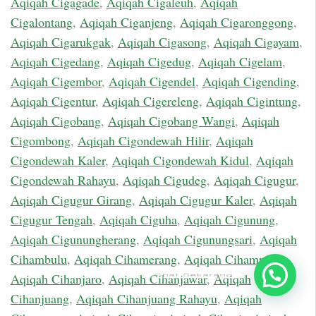
Aqiqah Cigagade
,
Aqiqah Cigaleuh
,
Aqiqah
Cigalontang
,
Aqiqah Ciganjeng
,
Aqiqah Cigaronggong
,
Aqiqah Cigarukgak
,
Aqiqah Cigasong
,
Aqiqah Cigayam
,
Aqiqah Cigedang
,
Aqiqah Cigedug
,
Aqiqah Cigelam
,
Aqiqah Cigembor
,
Aqiqah Cigendel
,
Aqiqah Cigending
,
Aqiqah Cigentur
,
Aqiqah Cigereleng
,
Aqiqah Cigintung
,
Aqiqah Cigobang
,
Aqiqah Cigobang Wangi
,
Aqiqah
Cigombong
,
Aqiqah Cigondewah Hilir
,
Aqiqah
Cigondewah Kaler
,
Aqiqah Cigondewah Kidul
,
Aqiqah
Cigondewah Rahayu
,
Aqiqah Cigudeg
,
Aqiqah Cigugur
,
Aqiqah Cigugur Girang
,
Aqiqah Cigugur Kaler
,
Aqiqah
Cigugur Tengah
,
Aqiqah Ciguha
,
Aqiqah Cigunung
,
Aqiqah Cigunungherang
,
Aqiqah Cigunungsari
,
Aqiqah
Cihambulu
,
Aqiqah Cihamerang
,
Aqiqah Cihampelas
,
Chat Sekarang
Aqiqah Cihanjaro
,
Aqiqah Cihanjawar
,
Aqiqah
Cihanjuang
,
Aqiqah Cihanjuang Rahayu
,
Aqiqah