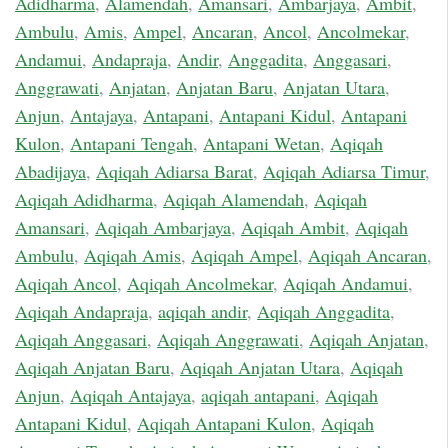
Adidharma
,
Alamendah
,
Amansari
,
Ambarjaya
,
Ambit
,
Ambulu
,
Amis
,
Ampel
,
Ancaran
,
Ancol
,
Ancolmekar
,
Andamui
,
Andapraja
,
Andir
,
Anggadita
,
Anggasari
,
Anggrawati
,
Anjatan
,
Anjatan Baru
,
Anjatan Utara
,
Anjun
,
Antajaya
,
Antapani
,
Antapani Kidul
,
Antapani
Kulon
,
Antapani Tengah
,
Antapani Wetan
,
Aqiqah
Abadijaya
,
Aqiqah Adiarsa Barat
,
Aqiqah Adiarsa Timur
,
Aqiqah Adidharma
,
Aqiqah Alamendah
,
Aqiqah
Amansari
,
Aqiqah Ambarjaya
,
Aqiqah Ambit
,
Aqiqah
Ambulu
,
Aqiqah Amis
,
Aqiqah Ampel
,
Aqiqah Ancaran
,
Aqiqah Ancol
,
Aqiqah Ancolmekar
,
Aqiqah Andamui
,
Aqiqah Andapraja
,
aqiqah andir
,
Aqiqah Anggadita
,
Aqiqah Anggasari
,
Aqiqah Anggrawati
,
Aqiqah Anjatan
,
Aqiqah Anjatan Baru
,
Aqiqah Anjatan Utara
,
Aqiqah
Anjun
,
Aqiqah Antajaya
,
aqiqah antapani
,
Aqiqah
Antapani Kidul
,
Aqiqah Antapani Kulon
,
Aqiqah