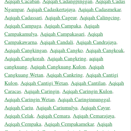
Aqiqah Cacaban
,
Aqiqah Cadangpinggan
,
Aqiqah Cadas
Ngampar
,
Aqiqah Cadaskertajaya
,
Aqiqah Cadasmekar
,
Aqiqah Cadassari
,
Aqiqah Cageur
,
Aqiqah Calingcing
,
Aqiqah Campaga
,
Aqiqah Campaka
,
Aqiqah
Campakamulya
,
Aqiqah Campakasari
,
Aqiqah
Campakawarna
,
Aqiqah Candali
,
Aqiqah Candrajaya
,
Aqiqah Cangkingan
,
Aqiqah Cangko
,
Aqiqah Cangkoak
,
Aqiqah Cangkorah
,
Aqiqah Cangkring
,
aqiqah
cangkuang
,
Aqiqah Cangkuang Kulon
,
Aqiqah
Cangkuang Wetan
,
Aqiqah Cankring
,
Aqiqah Cantigi
Kulon
,
Aqiqah Cantigi Wetan
,
Aqiqah Cantilan
,
Aqiqah
Caracas
,
Aqiqah Caringin
,
Aqiqah Caringin Kulon
,
Aqiqah Caringin Wetan
,
Aqiqah Caringinnunggal
,
Aqiqah Cariu
,
Aqiqah Cariumulya
,
Aqiqah Cayur
,
Aqiqah Celak
,
Aqiqah Cemara
,
Aqiqah Cemarajaya
,
Aqiqah Cempaka
,
Aqiqah Cempakamekar
,
Aqiqah