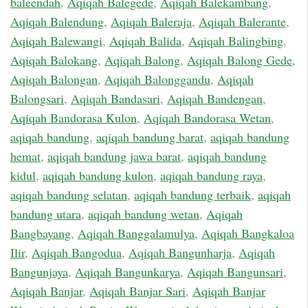
baleendah
,
Aqiqah Balegede
,
Aqiqah Balekambang
,
Aqiqah Balendung
,
Aqiqah Baleraja
,
Aqiqah Balerante
,
Aqiqah Balewangi
,
Aqiqah Balida
,
Aqiqah Balingbing
,
Aqiqah Balokang
,
Aqiqah Balong
,
Aqiqah Balong Gede
,
Aqiqah Balongan
,
Aqiqah Balonggandu
,
Aqiqah
Balongsari
,
Aqiqah Bandasari
,
Aqiqah Bandengan
,
Aqiqah Bandorasa Kulon
,
Aqiqah Bandorasa Wetan
,
aqiqah bandung
,
aqiqah bandung barat
,
aqiqah bandung
hemat
,
aqiqah bandung jawa barat
,
aqiqah bandung
kidul
,
aqiqah bandung kulon
,
aqiqah bandung raya
,
aqiqah bandung selatan
,
aqiqah bandung terbaik
,
aqiqah
bandung utara
,
aqiqah bandung wetan
,
Aqiqah
Bangbayang
,
Aqiqah Banggalamulya
,
Aqiqah Bangkaloa
Ilir
,
Aqiqah Bangodua
,
Aqiqah Bangunharja
,
Aqiqah
Bangunjaya
,
Aqiqah Bangunkarya
,
Aqiqah Bangunsari
,
Aqiqah Banjar
,
Aqiqah Banjar Sari
,
Aqiqah Banjar