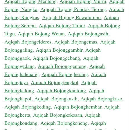
Aqiqah Bojong Menteng
,
Aqiqah Bojong Murni
,
Aqiqah
Bojong Nangka
,
Aqiqah Bojong Pondok Terong
,
Aqiqah
Bojong Rangkas
,
Aqiqah Bojong Rawalumbu
,
Aqiqah
Bojong Sempu
,
Aqiqah Bojong Timur
,
Aqiqah Bojong
Tugu
,
Aqiqah Bojong Wetan
,
Aqiqah Bojongasih
,
Aqiqah Bojongcideres
,
Aqiqah Bojongemas
,
Aqiqah
Bojonggaling
,
Aqiqah Bojonggambir
,
Aqiqah
Bojonggaok
,
Aqiqah Bojonggebang
,
Aqiqah
Bojonggedang
,
Aqiqah Bojonggenteng
,
Aqiqah
Bojonghaleuang
,
Aqiqah Bojongherang
,
Aqiqah
Bojongjaya
,
Aqiqah Bojongjengkol
,
Aqiqah
Bojongkalong
,
Aqiqah Bojongkantong
,
Aqiqah
Bojongkapol
,
Aqiqah Bojongkasih
,
Aqiqah Bojongkaso
,
Aqiqah Bojongkeding
,
Aqiqah Bojongkembar
,
Aqiqah
Bojongkerta
,
Aqiqah Bojongkokosan
,
Aqiqah
Bojongkondang
,
Aqiqah Bojongkoneng
,
Aqiqah