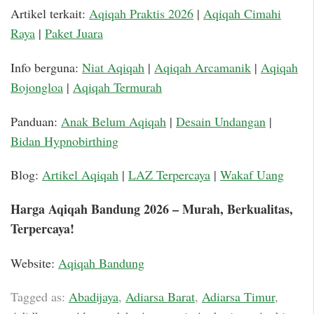
Artikel terkait:
Aqiqah Praktis 2026
|
Aqiqah Cimahi
Raya
|
Paket Juara
Info berguna:
Niat Aqiqah
|
Aqiqah Arcamanik
|
Aqiqah
Bojongloa
|
Aqiqah Termurah
Panduan:
Anak Belum Aqiqah
|
Desain Undangan
|
Bidan Hypnobirthing
Blog:
Artikel Aqiqah
|
LAZ Terpercaya
|
Wakaf Uang
Harga Aqiqah Bandung 2026 – Murah, Berkualitas,
Terpercaya!
Website:
Aqiqah Bandung
Tagged as:
Abadijaya
,
Adiarsa Barat
,
Adiarsa Timur
,