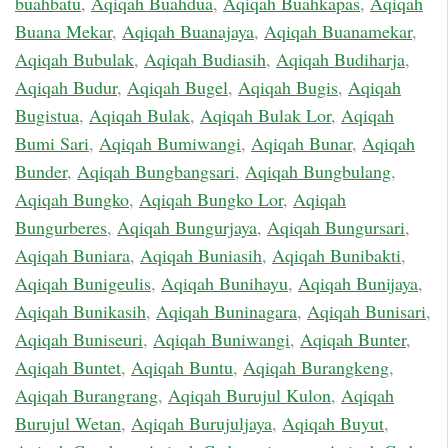
buahbatu
,
Aqiqah Buahdua
,
Aqiqah Buahkapas
,
Aqiqah
Buana Mekar
,
Aqiqah Buanajaya
,
Aqiqah Buanamekar
,
Aqiqah Bubulak
,
Aqiqah Budiasih
,
Aqiqah Budiharja
,
Aqiqah Budur
,
Aqiqah Bugel
,
Aqiqah Bugis
,
Aqiqah
Bugistua
,
Aqiqah Bulak
,
Aqiqah Bulak Lor
,
Aqiqah
Bumi Sari
,
Aqiqah Bumiwangi
,
Aqiqah Bunar
,
Aqiqah
Bunder
,
Aqiqah Bungbangsari
,
Aqiqah Bungbulang
,
Aqiqah Bungko
,
Aqiqah Bungko Lor
,
Aqiqah
Bungurberes
,
Aqiqah Bungurjaya
,
Aqiqah Bungursari
,
Aqiqah Buniara
,
Aqiqah Buniasih
,
Aqiqah Bunibakti
,
Aqiqah Bunigeulis
,
Aqiqah Bunihayu
,
Aqiqah Bunijaya
,
Aqiqah Bunikasih
,
Aqiqah Buninagara
,
Aqiqah Bunisari
,
Aqiqah Buniseuri
,
Aqiqah Buniwangi
,
Aqiqah Bunter
,
Aqiqah Buntet
,
Aqiqah Buntu
,
Aqiqah Burangkeng
,
Aqiqah Burangrang
,
Aqiqah Burujul Kulon
,
Aqiqah
Burujul Wetan
,
Aqiqah Burujuljaya
,
Aqiqah Buyut
,