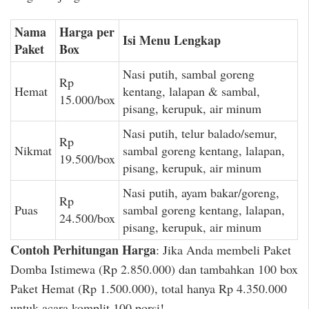
Nama
Harga per
Isi Menu Lengkap
Paket
Box
Nasi putih, sambal goreng
Rp
Hemat
kentang, lalapan & sambal,
15.000/box
pisang, kerupuk, air minum
Nasi putih, telur balado/semur,
Rp
Nikmat
sambal goreng kentang, lalapan,
19.500/box
pisang, kerupuk, air minum
Nasi putih, ayam bakar/goreng,
Rp
Puas
sambal goreng kentang, lalapan,
24.500/box
pisang, kerupuk, air minum
Contoh Perhitungan Harga
: Jika Anda membeli Paket
Domba Istimewa (Rp 2.850.000) dan tambahkan 100 box
Paket Hemat (Rp 1.500.000), total hanya Rp 4.350.000
untuk acara komplit 100 porsi!