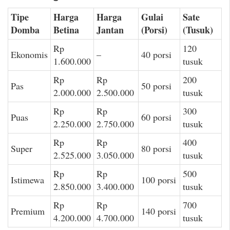
Tipe
Harga
Harga
Gulai
Sate
Domba
Betina
Jantan
(Porsi)
(Tusuk)
Rp
120
Ekonomis
–
40 porsi
1.600.000
tusuk
Rp
Rp
200
Pas
50 porsi
2.000.000
2.500.000
tusuk
Rp
Rp
300
Puas
60 porsi
2.250.000
2.750.000
tusuk
Rp
Rp
400
Super
80 porsi
2.525.000
3.050.000
tusuk
Rp
Rp
500
Istimewa
100 porsi
2.850.000
3.400.000
tusuk
Rp
Rp
700
Premium
140 porsi
4.200.000
4.700.000
tusuk