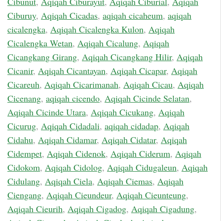
Cibunut
,
Aqiqah Ciburayut
,
Aqiqah Ciburial
,
Aqiqah
Ciburuy
,
Aqiqah Cicadas
,
aqiqah cicaheum
,
aqiqah
cicalengka
,
Aqiqah Cicalengka Kulon
,
Aqiqah
Cicalengka Wetan
,
Aqiqah Cicalung
,
Aqiqah
Cicangkang Girang
,
Aqiqah Cicangkang Hilir
,
Aqiqah
Cicanir
,
Aqiqah Cicantayan
,
Aqiqah Cicapar
,
Aqiqah
Cicareuh
,
Aqiqah Cicarimanah
,
Aqiqah Cicau
,
Aqiqah
Cicenang
,
aqiqah cicendo
,
Aqiqah Cicinde Selatan
,
Aqiqah Cicinde Utara
,
Aqiqah Cicukang
,
Aqiqah
Cicurug
,
Aqiqah Cidadali
,
aqiqah cidadap
,
Aqiqah
Cidahu
,
Aqiqah Cidamar
,
Aqiqah Cidatar
,
Aqiqah
Cidempet
,
Aqiqah Cidenok
,
Aqiqah Ciderum
,
Aqiqah
Cidokom
,
Aqiqah Cidolog
,
Aqiqah Cidugaleun
,
Aqiqah
Cidulang
,
Aqiqah Ciela
,
Aqiqah Ciemas
,
Aqiqah
Ciengang
,
Aqiqah Cieundeur
,
Aqiqah Cieunteung
,
Aqiqah Cieurih
,
Aqiqah Cigadog
,
Aqiqah Cigadung
,