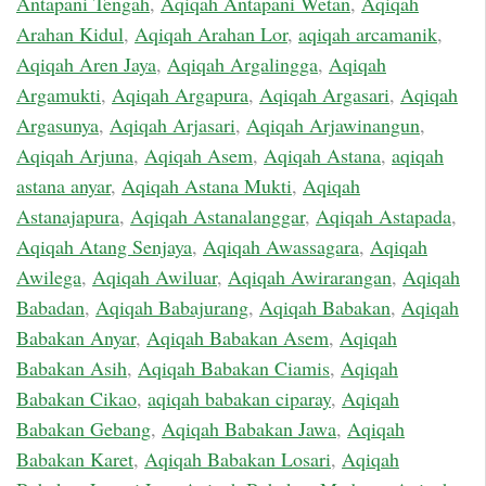
Antapani Tengah
,
Aqiqah Antapani Wetan
,
Aqiqah
Arahan Kidul
,
Aqiqah Arahan Lor
,
aqiqah arcamanik
,
Aqiqah Aren Jaya
,
Aqiqah Argalingga
,
Aqiqah
Argamukti
,
Aqiqah Argapura
,
Aqiqah Argasari
,
Aqiqah
Argasunya
,
Aqiqah Arjasari
,
Aqiqah Arjawinangun
,
Aqiqah Arjuna
,
Aqiqah Asem
,
Aqiqah Astana
,
aqiqah
astana anyar
,
Aqiqah Astana Mukti
,
Aqiqah
Astanajapura
,
Aqiqah Astanalanggar
,
Aqiqah Astapada
,
Aqiqah Atang Senjaya
,
Aqiqah Awassagara
,
Aqiqah
Awilega
,
Aqiqah Awiluar
,
Aqiqah Awirarangan
,
Aqiqah
Babadan
,
Aqiqah Babajurang
,
Aqiqah Babakan
,
Aqiqah
Babakan Anyar
,
Aqiqah Babakan Asem
,
Aqiqah
Babakan Asih
,
Aqiqah Babakan Ciamis
,
Aqiqah
Babakan Cikao
,
aqiqah babakan ciparay
,
Aqiqah
Babakan Gebang
,
Aqiqah Babakan Jawa
,
Aqiqah
Babakan Karet
,
Aqiqah Babakan Losari
,
Aqiqah