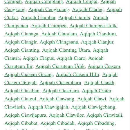
Cempeh
,
Aqiqah Cemplang
,
Aqiqah Cengal
,
Aqiqah
Cengkong
,
Aqiqah Cengkuang
,
Aqiqah Ciadeg
,
Aqiqah
Ciakar
,
Aqiqah Ciambar
,
Aqiqah Ciamis
,
Aqiqah
Ciampanan
,
Aqiqah Ciampea
,
Aqiqah Ciampea Udik
,
Aqiqah Cianaga
,
Aqiqah Ciandam
,
Aqiqah Ciandum
,
Aqiqah Ciangir
,
Aqiqah Ciangsana
,
Aqiqah Cianjur
,
Aqiqah Cianting
,
Aqiqah Cianting Utara
,
Aqiqah
Ciantra
,
Aqiqah Ciapus
,
Aqiqah Ciaro
,
Aqiqah
Ciaruteun Ilir
,
Aqiqah Ciaruteun Udik
,
Aqiqah Ciasem
,
Aqiqah Ciasem Girang
,
Aqiqah Ciasem Hilir
,
Aqiqah
Ciasem Tengah
,
Aqiqah Ciasembaru
,
Aqiqah Ciasih
,
Aqiqah Ciasihan
,
Aqiqah Ciasmara
,
Aqiqah Ciater
,
Aqiqah Ciateul
,
Aqiqah Ciawang
,
Aqiqah Ciawi
,
Aqiqah
Ciawiasih
,
Aqiqah Ciawigajah
,
Aqiqah Ciawigebang
,
Aqiqah Ciawijapura
,
Aqiqah Ciawilor
,
Aqiqah Ciawitali
,
Aqiqah Cibabat
,
Aqiqah Cibadak
,
Aqiqah Cibadung
,