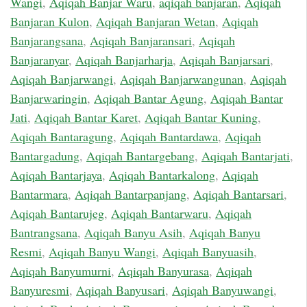
Wangi
,
Aqiqah Banjar Waru
,
aqiqah banjaran
,
Aqiqah
Banjaran Kulon
,
Aqiqah Banjaran Wetan
,
Aqiqah
Banjarangsana
,
Aqiqah Banjaransari
,
Aqiqah
Banjaranyar
,
Aqiqah Banjarharja
,
Aqiqah Banjarsari
,
Aqiqah Banjarwangi
,
Aqiqah Banjarwangunan
,
Aqiqah
Banjarwaringin
,
Aqiqah Bantar Agung
,
Aqiqah Bantar
Jati
,
Aqiqah Bantar Karet
,
Aqiqah Bantar Kuning
,
Aqiqah Bantaragung
,
Aqiqah Bantardawa
,
Aqiqah
Bantargadung
,
Aqiqah Bantargebang
,
Aqiqah Bantarjati
,
Aqiqah Bantarjaya
,
Aqiqah Bantarkalong
,
Aqiqah
Bantarmara
,
Aqiqah Bantarpanjang
,
Aqiqah Bantarsari
,
Aqiqah Bantarujeg
,
Aqiqah Bantarwaru
,
Aqiqah
Bantrangsana
,
Aqiqah Banyu Asih
,
Aqiqah Banyu
Resmi
,
Aqiqah Banyu Wangi
,
Aqiqah Banyuasih
,
Aqiqah Banyumurni
,
Aqiqah Banyurasa
,
Aqiqah
Banyuresmi
,
Aqiqah Banyusari
,
Aqiqah Banyuwangi
,