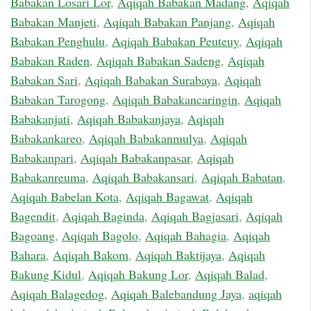
Babakan Losari Lor
,
Aqiqah Babakan Madang
,
Aqiqah
Babakan Manjeti
,
Aqiqah Babakan Panjang
,
Aqiqah
Babakan Penghulu
,
Aqiqah Babakan Peuteuy
,
Aqiqah
Babakan Raden
,
Aqiqah Babakan Sadeng
,
Aqiqah
Babakan Sari
,
Aqiqah Babakan Surabaya
,
Aqiqah
Babakan Tarogong
,
Aqiqah Babakancaringin
,
Aqiqah
Babakanjati
,
Aqiqah Babakanjaya
,
Aqiqah
Babakankareo
,
Aqiqah Babakanmulya
,
Aqiqah
Babakanpari
,
Aqiqah Babakanpasar
,
Aqiqah
Babakanreuma
,
Aqiqah Babakansari
,
Aqiqah Babatan
,
Aqiqah Babelan Kota
,
Aqiqah Bagawat
,
Aqiqah
Bagendit
,
Aqiqah Baginda
,
Aqiqah Bagjasari
,
Aqiqah
Bagoang
,
Aqiqah Bagolo
,
Aqiqah Bahagia
,
Aqiqah
Bahara
,
Aqiqah Bakom
,
Aqiqah Baktijaya
,
Aqiqah
Bakung Kidul
,
Aqiqah Bakung Lor
,
Aqiqah Balad
,
Aqiqah Balagedog
,
Aqiqah Balebandung Jaya
,
aqiqah