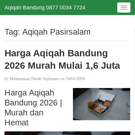
Aqiqah Bandung 0877 0034 7724
T
o
g
g
Tag:
Aqiqah Pasirsalam
l
e
n
Harga Aqiqah Bandung
a
v
2026 Murah Mulai 1,6 Juta
i
g
by
Muhammad Dwiki Septianto
on
29/01/2026
a
t
Harga Aqiqah
i
Bandung 2026 |
o
n
Murah dan
Hemat