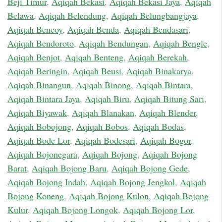
Beji Timur
,
Aqiqah Bekasi
,
Aqiqah Bekasi Jaya
,
Aqiqah
Belawa
,
Aqiqah Belendung
,
Aqiqah Belungbangjaya
,
Aqiqah Bencoy
,
Aqiqah Benda
,
Aqiqah Bendasari
,
Aqiqah Bendoroto
,
Aqiqah Bendungan
,
Aqiqah Bengle
,
Aqiqah Benjot
,
Aqiqah Benteng
,
Aqiqah Berekah
,
Aqiqah Beringin
,
Aqiqah Beusi
,
Aqiqah Binakarya
,
Aqiqah Binangun
,
Aqiqah Binong
,
Aqiqah Bintara
,
Aqiqah Bintara Jaya
,
Aqiqah Biru
,
Aqiqah Bitung Sari
,
Aqiqah Biyawak
,
Aqiqah Blanakan
,
Aqiqah Blender
,
Aqiqah Bobojong
,
Aqiqah Bobos
,
Aqiqah Bodas
,
Aqiqah Bode Lor
,
Aqiqah Bodesari
,
Aqiqah Bogor
,
Aqiqah Bojonegara
,
Aqiqah Bojong
,
Aqiqah Bojong
Barat
,
Aqiqah Bojong Baru
,
Aqiqah Bojong Gede
,
Aqiqah Bojong Indah
,
Aqiqah Bojong Jengkol
,
Aqiqah
Bojong Koneng
,
Aqiqah Bojong Kulon
,
Aqiqah Bojong
Kulur
,
Aqiqah Bojong Longok
,
Aqiqah Bojong Lor
,