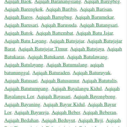
Aqiqah Baok
,
Aqiqah Baranangsiang
,
Aqiqah Baregbeg
,
Aqiqah Barengkok
,
Aqiqah Baribis
,
Aqiqah Barisan
,
Aqiqah Baros
,
Aqiqah Barugbug
,
Aqiqah Barumekar
,
Aqiqah Barusari
,
Aqiqah Barusuda
,
Aqiqah Batangsari
,
Aqiqah Batok
,
Aqiqah Battembat
,
Aqiqah Batu Jajar
,
Aqiqah Batu Layang
,
Aqiqah Batujajar
,
Aqiqah Batujajar
Barat
,
Aqiqah Batujajar Timur
,
Aqiqah Batujaya
,
Aqiqah
Batukaras
,
Aqiqah Batukarut
,
Aqiqah Batulawang
,
Aqiqah Batulayang
,
Aqiqah Batumalang
,
aqiqah
batununggal
,
Aqiqah Baturaden
,
Aqiqah Baturuyuk
,
Aqiqah Batusari
,
Aqiqah Batusumur
,
Aqiqah Batutulis
,
Aqiqah Batutumpang
,
Aqiqah Bayalangu Kidul
,
Aqiqah
Bayalangu Lor
,
Aqiqah Bayasari
,
Aqiqah Bayongbong
,
Aqiqah Bayuning
,
Aqiqah Bayur Kidul
,
Aqiqah Bayur
Lor
,
Aqiqah Bayureja
,
Aqiqah Beber
,
Aqiqah Beberan
,
Aqiqah Bedahan
,
Aqiqah Beduyut
,
Aqiqah Beji
,
Aqiqah