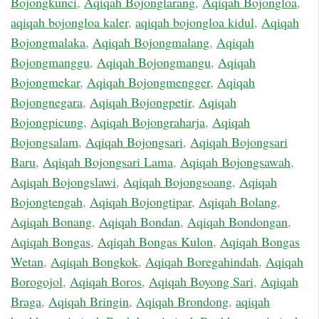
Bojongkunci
,
Aqiqah Bojonglarang
,
Aqiqah Bojongloa
,
aqiqah bojongloa kaler
,
aqiqah bojongloa kidul
,
Aqiqah
Bojongmalaka
,
Aqiqah Bojongmalang
,
Aqiqah
Bojongmanggu
,
Aqiqah Bojongmangu
,
Aqiqah
Bojongmekar
,
Aqiqah Bojongmengger
,
Aqiqah
Bojongnegara
,
Aqiqah Bojongpetir
,
Aqiqah
Bojongpicung
,
Aqiqah Bojongraharja
,
Aqiqah
Bojongsalam
,
Aqiqah Bojongsari
,
Aqiqah Bojongsari
Baru
,
Aqiqah Bojongsari Lama
,
Aqiqah Bojongsawah
,
Aqiqah Bojongslawi
,
Aqiqah Bojongsoang
,
Aqiqah
Bojongtengah
,
Aqiqah Bojongtipar
,
Aqiqah Bolang
,
Aqiqah Bonang
,
Aqiqah Bondan
,
Aqiqah Bondongan
,
Aqiqah Bongas
,
Aqiqah Bongas Kulon
,
Aqiqah Bongas
Wetan
,
Aqiqah Bongkok
,
Aqiqah Boregahindah
,
Aqiqah
Borogojol
,
Aqiqah Boros
,
Aqiqah Boyong Sari
,
Aqiqah
Braga
,
Aqiqah Bringin
,
Aqiqah Brondong
,
aqiqah