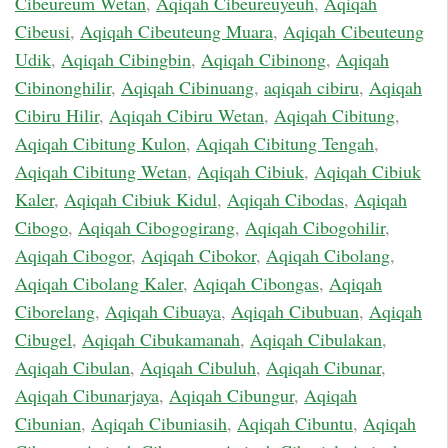
Cibeureum Wetan
,
Aqiqah Cibeureuyeuh
,
Aqiqah
Cibeusi
,
Aqiqah Cibeuteung Muara
,
Aqiqah Cibeuteung
Udik
,
Aqiqah Cibingbin
,
Aqiqah Cibinong
,
Aqiqah
Cibinonghilir
,
Aqiqah Cibinuang
,
aqiqah cibiru
,
Aqiqah
Cibiru Hilir
,
Aqiqah Cibiru Wetan
,
Aqiqah Cibitung
,
Aqiqah Cibitung Kulon
,
Aqiqah Cibitung Tengah
,
Aqiqah Cibitung Wetan
,
Aqiqah Cibiuk
,
Aqiqah Cibiuk
Kaler
,
Aqiqah Cibiuk Kidul
,
Aqiqah Cibodas
,
Aqiqah
Cibogo
,
Aqiqah Cibogogirang
,
Aqiqah Cibogohilir
,
Aqiqah Cibogor
,
Aqiqah Cibokor
,
Aqiqah Cibolang
,
Aqiqah Cibolang Kaler
,
Aqiqah Cibongas
,
Aqiqah
Ciborelang
,
Aqiqah Cibuaya
,
Aqiqah Cibubuan
,
Aqiqah
Cibugel
,
Aqiqah Cibukamanah
,
Aqiqah Cibulakan
,
Aqiqah Cibulan
,
Aqiqah Cibuluh
,
Aqiqah Cibunar
,
Aqiqah Cibunarjaya
,
Aqiqah Cibungur
,
Aqiqah
Cibunian
,
Aqiqah Cibuniasih
,
Aqiqah Cibuntu
,
Aqiqah