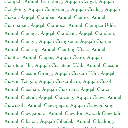
Cempeh
,
Aqiqah Cemplang
,
Aqiqah Cengal
,
Aqiqah
Cengkong
,
Aqiqah Cengkuang
,
Aqiqah Ciadeg
,
Aqiqah
Ciakar
,
Aqiqah Ciambar
,
Aqiqah Ciamis
,
Aqiqah
Ciampanan
,
Aqiqah Ciampea
,
Aqiqah Ciampea Udik
,
Aqiqah Cianaga
,
Aqiqah Ciandam
,
Aqiqah Ciandum
,
Aqiqah Ciangir
,
Aqiqah Ciangsana
,
Aqiqah Cianjur
,
Aqiqah Cianting
,
Aqiqah Cianting Utara
,
Aqiqah
Ciantra
,
Aqiqah Ciapus
,
Aqiqah Ciaro
,
Aqiqah
Ciaruteun Ilir
,
Aqiqah Ciaruteun Udik
,
Aqiqah Ciasem
,
Aqiqah Ciasem Girang
,
Aqiqah Ciasem Hilir
,
Aqiqah
Ciasem Tengah
,
Aqiqah Ciasembaru
,
Aqiqah Ciasih
,
Aqiqah Ciasihan
,
Aqiqah Ciasmara
,
Aqiqah Ciater
,
Aqiqah Ciateul
,
Aqiqah Ciawang
,
Aqiqah Ciawi
,
Aqiqah
Ciawiasih
,
Aqiqah Ciawigajah
,
Aqiqah Ciawigebang
,
Aqiqah Ciawijapura
,
Aqiqah Ciawilor
,
Aqiqah Ciawitali
,
Aqiqah Cibabat
,
Aqiqah Cibadak
,
Aqiqah Cibadung
,