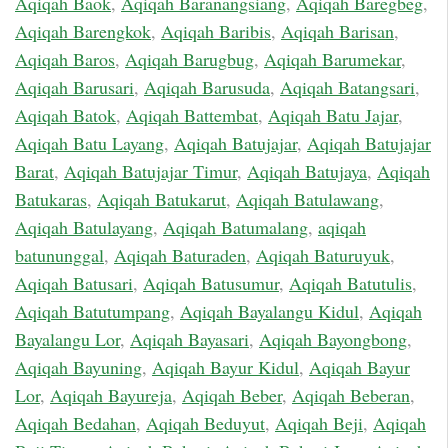
Aqiqah Baok
,
Aqiqah Baranangsiang
,
Aqiqah Baregbeg
,
Aqiqah Barengkok
,
Aqiqah Baribis
,
Aqiqah Barisan
,
Aqiqah Baros
,
Aqiqah Barugbug
,
Aqiqah Barumekar
,
Aqiqah Barusari
,
Aqiqah Barusuda
,
Aqiqah Batangsari
,
Aqiqah Batok
,
Aqiqah Battembat
,
Aqiqah Batu Jajar
,
Aqiqah Batu Layang
,
Aqiqah Batujajar
,
Aqiqah Batujajar
Barat
,
Aqiqah Batujajar Timur
,
Aqiqah Batujaya
,
Aqiqah
Batukaras
,
Aqiqah Batukarut
,
Aqiqah Batulawang
,
Aqiqah Batulayang
,
Aqiqah Batumalang
,
aqiqah
batununggal
,
Aqiqah Baturaden
,
Aqiqah Baturuyuk
,
Aqiqah Batusari
,
Aqiqah Batusumur
,
Aqiqah Batutulis
,
Aqiqah Batutumpang
,
Aqiqah Bayalangu Kidul
,
Aqiqah
Bayalangu Lor
,
Aqiqah Bayasari
,
Aqiqah Bayongbong
,
Aqiqah Bayuning
,
Aqiqah Bayur Kidul
,
Aqiqah Bayur
Lor
,
Aqiqah Bayureja
,
Aqiqah Beber
,
Aqiqah Beberan
,
Aqiqah Bedahan
,
Aqiqah Beduyut
,
Aqiqah Beji
,
Aqiqah