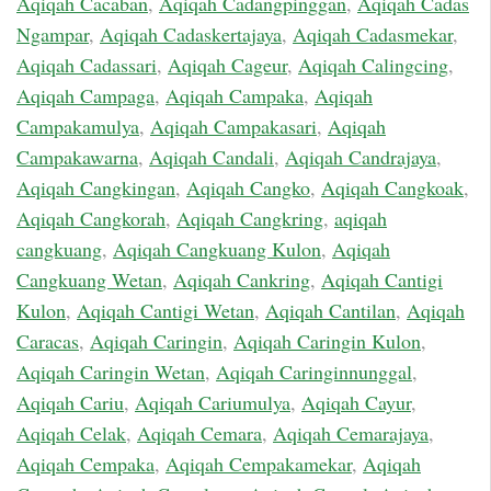
Aqiqah Cacaban
,
Aqiqah Cadangpinggan
,
Aqiqah Cadas
Ngampar
,
Aqiqah Cadaskertajaya
,
Aqiqah Cadasmekar
,
Aqiqah Cadassari
,
Aqiqah Cageur
,
Aqiqah Calingcing
,
Aqiqah Campaga
,
Aqiqah Campaka
,
Aqiqah
Campakamulya
,
Aqiqah Campakasari
,
Aqiqah
Campakawarna
,
Aqiqah Candali
,
Aqiqah Candrajaya
,
Aqiqah Cangkingan
,
Aqiqah Cangko
,
Aqiqah Cangkoak
,
Aqiqah Cangkorah
,
Aqiqah Cangkring
,
aqiqah
cangkuang
,
Aqiqah Cangkuang Kulon
,
Aqiqah
Cangkuang Wetan
,
Aqiqah Cankring
,
Aqiqah Cantigi
Kulon
,
Aqiqah Cantigi Wetan
,
Aqiqah Cantilan
,
Aqiqah
Caracas
,
Aqiqah Caringin
,
Aqiqah Caringin Kulon
,
Aqiqah Caringin Wetan
,
Aqiqah Caringinnunggal
,
Aqiqah Cariu
,
Aqiqah Cariumulya
,
Aqiqah Cayur
,
Aqiqah Celak
,
Aqiqah Cemara
,
Aqiqah Cemarajaya
,
Aqiqah Cempaka
,
Aqiqah Cempakamekar
,
Aqiqah