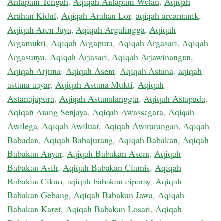
Antapani Tengah
,
Aqiqah Antapani Wetan
,
Aqiqah
Arahan Kidul
,
Aqiqah Arahan Lor
,
aqiqah arcamanik
,
Aqiqah Aren Jaya
,
Aqiqah Argalingga
,
Aqiqah
Argamukti
,
Aqiqah Argapura
,
Aqiqah Argasari
,
Aqiqah
Argasunya
,
Aqiqah Arjasari
,
Aqiqah Arjawinangun
,
Aqiqah Arjuna
,
Aqiqah Asem
,
Aqiqah Astana
,
aqiqah
astana anyar
,
Aqiqah Astana Mukti
,
Aqiqah
Astanajapura
,
Aqiqah Astanalanggar
,
Aqiqah Astapada
,
Aqiqah Atang Senjaya
,
Aqiqah Awassagara
,
Aqiqah
Awilega
,
Aqiqah Awiluar
,
Aqiqah Awirarangan
,
Aqiqah
Babadan
,
Aqiqah Babajurang
,
Aqiqah Babakan
,
Aqiqah
Babakan Anyar
,
Aqiqah Babakan Asem
,
Aqiqah
Babakan Asih
,
Aqiqah Babakan Ciamis
,
Aqiqah
Babakan Cikao
,
aqiqah babakan ciparay
,
Aqiqah
Babakan Gebang
,
Aqiqah Babakan Jawa
,
Aqiqah
Babakan Karet
,
Aqiqah Babakan Losari
,
Aqiqah