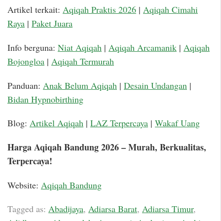
Artikel terkait:
Aqiqah Praktis 2026
|
Aqiqah Cimahi
Raya
|
Paket Juara
Info berguna:
Niat Aqiqah
|
Aqiqah Arcamanik
|
Aqiqah
Bojongloa
|
Aqiqah Termurah
Panduan:
Anak Belum Aqiqah
|
Desain Undangan
|
Bidan Hypnobirthing
Blog:
Artikel Aqiqah
|
LAZ Terpercaya
|
Wakaf Uang
Harga Aqiqah Bandung 2026 – Murah, Berkualitas,
Terpercaya!
Website:
Aqiqah Bandung
Tagged as:
Abadijaya
,
Adiarsa Barat
,
Adiarsa Timur
,