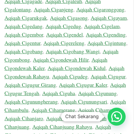
Aqiqah Cigagade
,
Aqiqah Cigaleuh
,
Aqiqah
Cigalontang
,
Aqiqah Ciganjeng
,
Aqiqah Cigaronggong
,
Aqiqah Cigarukgak
,
Aqiqah Cigasong
,
Aqiqah Cigayam
,
Aqiqah Cigedang
,
Aqiqah Cigedug
,
Aqiqah Cigelam
,
Aqiqah Cigembor
,
Aqiqah Cigendel
,
Aqiqah Cigending
,
Aqiqah Cigentur
,
Aqiqah Cigereleng
,
Aqiqah Cigintung
,
Aqiqah Cigobang
,
Aqiqah Cigobang Wangi
,
Aqiqah
Cigombong
,
Aqiqah Cigondewah Hilir
,
Aqiqah
Cigondewah Kaler
,
Aqiqah Cigondewah Kidul
,
Aqiqah
Cigondewah Rahayu
,
Aqiqah Cigudeg
,
Aqiqah Cigugur
,
Aqiqah Cigugur Girang
,
Aqiqah Cigugur Kaler
,
Aqiqah
Cigugur Tengah
,
Aqiqah Ciguha
,
Aqiqah Cigunung
,
Aqiqah Cigunungherang
,
Aqiqah Cigunungsari
,
Aqiqah
Cihambulu
,
Aqiqah Cihamerang
,
Aqiqah Cihampelas
,
Chat Sekarang
Aqiqah Cihanjaro
,
Aqiqah Cihanjawar
,
Aqiqah
Cihanjuang
,
Aqiqah Cihanjuang Rahayu
,
Aqiqah