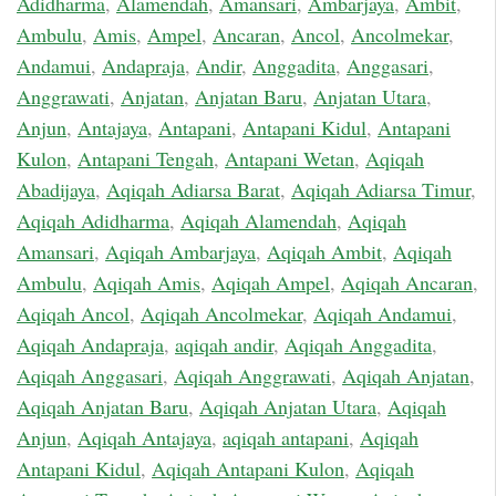
Adidharma
,
Alamendah
,
Amansari
,
Ambarjaya
,
Ambit
,
Ambulu
,
Amis
,
Ampel
,
Ancaran
,
Ancol
,
Ancolmekar
,
Andamui
,
Andapraja
,
Andir
,
Anggadita
,
Anggasari
,
Anggrawati
,
Anjatan
,
Anjatan Baru
,
Anjatan Utara
,
Anjun
,
Antajaya
,
Antapani
,
Antapani Kidul
,
Antapani
Kulon
,
Antapani Tengah
,
Antapani Wetan
,
Aqiqah
Abadijaya
,
Aqiqah Adiarsa Barat
,
Aqiqah Adiarsa Timur
,
Aqiqah Adidharma
,
Aqiqah Alamendah
,
Aqiqah
Amansari
,
Aqiqah Ambarjaya
,
Aqiqah Ambit
,
Aqiqah
Ambulu
,
Aqiqah Amis
,
Aqiqah Ampel
,
Aqiqah Ancaran
,
Aqiqah Ancol
,
Aqiqah Ancolmekar
,
Aqiqah Andamui
,
Aqiqah Andapraja
,
aqiqah andir
,
Aqiqah Anggadita
,
Aqiqah Anggasari
,
Aqiqah Anggrawati
,
Aqiqah Anjatan
,
Aqiqah Anjatan Baru
,
Aqiqah Anjatan Utara
,
Aqiqah
Anjun
,
Aqiqah Antajaya
,
aqiqah antapani
,
Aqiqah
Antapani Kidul
,
Aqiqah Antapani Kulon
,
Aqiqah