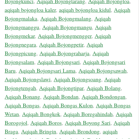
Bojongkunci
,
Aqiqah Bojonglarang
,
Aqiqah Bojongloa
,
aqiqah bojongloa kaler
,
aqiqah bojongloa kidul
,
Aqiqah
Bojongmalaka
,
Aqiqah Bojongmalang
,
Aqiqah
Bojongmanggu
,
Aqiqah Bojongmangu
,
Aqiqah
Bojongmekar
,
Aqiqah Bojongmengger
,
Aqiqah
Bojongnegara
,
Aqiqah Bojongpetir
,
Aqiqah
Bojongpicung
,
Aqiqah Bojongraharja
,
Aqiqah
Bojongsalam
,
Aqiqah Bojongsari
,
Aqiqah Bojongsari
Baru
,
Aqiqah Bojongsari Lama
,
Aqiqah Bojongsawah
,
Aqiqah Bojongslawi
,
Aqiqah Bojongsoang
,
Aqiqah
Bojongtengah
,
Aqiqah Bojongtipar
,
Aqiqah Bolang
,
Aqiqah Bonang
,
Aqiqah Bondan
,
Aqiqah Bondongan
,
Aqiqah Bongas
,
Aqiqah Bongas Kulon
,
Aqiqah Bongas
Wetan
,
Aqiqah Bongkok
,
Aqiqah Boregahindah
,
Aqiqah
Borogojol
,
Aqiqah Boros
,
Aqiqah Boyong Sari
,
Aqiqah
Braga
,
Aqiqah Bringin
,
Aqiqah Brondong
,
aqiqah