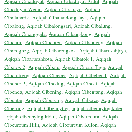
Aqiqah Cibaduyut
,
Aqiqah Cibaduyut Kidul
,
Aqiqah
Cibaduyut Wetan
,
Aqiqah Cibahayu
,
Aqiqah
Cibalanarik
,
Aqiqah Cibalandong Jaya
,
Aqiqah
Cibalong
,
Aqiqah Cibalongsari
,
Aqiqah Cibalung
,
Aqiqah Cibanggala
,
Aqiqah Cibangkong
,
Aqiqah
Cibanon
,
Aqiqah Cibanten
,
Aqiqah Cibanteng
,
Aqiqah
Cibaregbeg
,
Aqiqah Cibarengkok
,
Aqiqah Cibarusahjaya
,
Aqiqah Cibarusahkota
,
Aqiqah Cibatok 1
,
Aqiqah
Cibatok 2
,
Aqiqah Cibatu
,
Aqiqah Cibatu Tiga
,
Aqiqah
Cibatuireng
,
Aqiqah Cibeber
,
Aqiqah Cibeber 1
,
Aqiqah
Cibeber 2
,
Aqiqah Cibedug
,
Aqiqah Cibeet
,
Aqiqah
Cibenda
,
Aqiqah Cibening
,
Aqiqah Cibentang
,
Aqiqah
Cibentar
,
Aqiqah Cibereng
,
Aqiqah Ciberes
,
Aqiqah
Ciberung
,
Aqiqah Cibeunying
,
aqiqah cibeunying kaler
,
aqiqah cibeunying kidul
,
Aqiqah Cibeureum
,
Aqiqah
Cibeureum Hilir
,
Aqiqah Cibeureum Kulon
,
Aqiqah