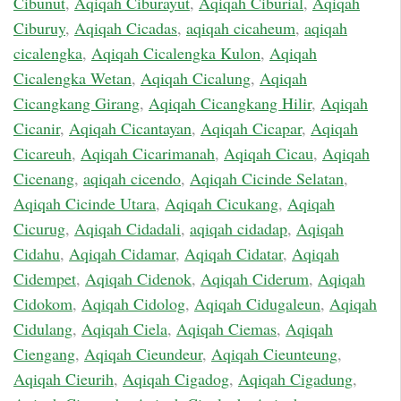
Cibunut
,
Aqiqah Ciburayut
,
Aqiqah Ciburial
,
Aqiqah
Ciburuy
,
Aqiqah Cicadas
,
aqiqah cicaheum
,
aqiqah
cicalengka
,
Aqiqah Cicalengka Kulon
,
Aqiqah
Cicalengka Wetan
,
Aqiqah Cicalung
,
Aqiqah
Cicangkang Girang
,
Aqiqah Cicangkang Hilir
,
Aqiqah
Cicanir
,
Aqiqah Cicantayan
,
Aqiqah Cicapar
,
Aqiqah
Cicareuh
,
Aqiqah Cicarimanah
,
Aqiqah Cicau
,
Aqiqah
Cicenang
,
aqiqah cicendo
,
Aqiqah Cicinde Selatan
,
Aqiqah Cicinde Utara
,
Aqiqah Cicukang
,
Aqiqah
Cicurug
,
Aqiqah Cidadali
,
aqiqah cidadap
,
Aqiqah
Cidahu
,
Aqiqah Cidamar
,
Aqiqah Cidatar
,
Aqiqah
Cidempet
,
Aqiqah Cidenok
,
Aqiqah Ciderum
,
Aqiqah
Cidokom
,
Aqiqah Cidolog
,
Aqiqah Cidugaleun
,
Aqiqah
Cidulang
,
Aqiqah Ciela
,
Aqiqah Ciemas
,
Aqiqah
Ciengang
,
Aqiqah Cieundeur
,
Aqiqah Cieunteung
,
Aqiqah Cieurih
,
Aqiqah Cigadog
,
Aqiqah Cigadung
,