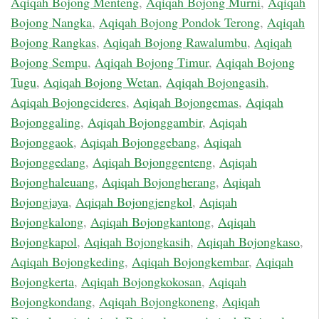
Aqiqah Bojong Menteng
,
Aqiqah Bojong Murni
,
Aqiqah
Bojong Nangka
,
Aqiqah Bojong Pondok Terong
,
Aqiqah
Bojong Rangkas
,
Aqiqah Bojong Rawalumbu
,
Aqiqah
Bojong Sempu
,
Aqiqah Bojong Timur
,
Aqiqah Bojong
Tugu
,
Aqiqah Bojong Wetan
,
Aqiqah Bojongasih
,
Aqiqah Bojongcideres
,
Aqiqah Bojongemas
,
Aqiqah
Bojonggaling
,
Aqiqah Bojonggambir
,
Aqiqah
Bojonggaok
,
Aqiqah Bojonggebang
,
Aqiqah
Bojonggedang
,
Aqiqah Bojonggenteng
,
Aqiqah
Bojonghaleuang
,
Aqiqah Bojongherang
,
Aqiqah
Bojongjaya
,
Aqiqah Bojongjengkol
,
Aqiqah
Bojongkalong
,
Aqiqah Bojongkantong
,
Aqiqah
Bojongkapol
,
Aqiqah Bojongkasih
,
Aqiqah Bojongkaso
,
Aqiqah Bojongkeding
,
Aqiqah Bojongkembar
,
Aqiqah
Bojongkerta
,
Aqiqah Bojongkokosan
,
Aqiqah
Bojongkondang
,
Aqiqah Bojongkoneng
,
Aqiqah