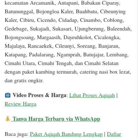
kecamatan Arcamanik, Antapani, Babakan Ciparay,
Batununggal, Bojongloa Kaler, Buahbatu, Cibeunying
Kaler, Cibiru, Cicendo, Cidadap, Cinambo, Coblong,
Gedebage, Sukajadi, Sukasari, Ujungberung, Baleendah,
Bojongsoang, Margaasih, Dayeuhkolot, Cicalengka,
Majalaya, Rancaekek, Cileunyi, Soreang, Banjaran,
Katapang, Padalarang, Ngamprah, Batujajar, Lembang,
Cimahi Utara, Cimahi Tengah, dan Cimahi Selatan
dengan paket kambing termurah, catering nasi box lezat,
dan gratis ongkir.
Video Proses & Harga
:
Lihat Proses Aqiqah
|
Review Harga
Tanya Harga Terbaru via WhatsApp
Baca juga:
Paket Aqiqah Bandung Lengkap
|
Daftar