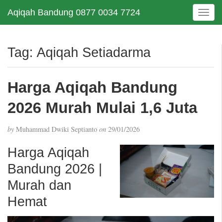
Aqiqah Bandung 0877 0034 7724
T
o
g
g
Tag:
Aqiqah Setiadarma
l
e
n
Harga Aqiqah Bandung
a
v
2026 Murah Mulai 1,6 Juta
i
g
by
Muhammad Dwiki Septianto
on
29/01/2026
a
t
Harga Aqiqah
i
Bandung 2026 |
o
n
Murah dan
Hemat