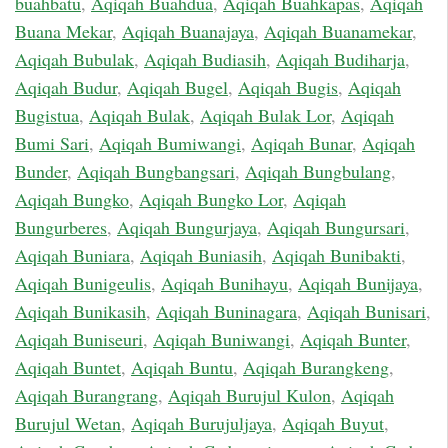
buahbatu
,
Aqiqah Buahdua
,
Aqiqah Buahkapas
,
Aqiqah
Buana Mekar
,
Aqiqah Buanajaya
,
Aqiqah Buanamekar
,
Aqiqah Bubulak
,
Aqiqah Budiasih
,
Aqiqah Budiharja
,
Aqiqah Budur
,
Aqiqah Bugel
,
Aqiqah Bugis
,
Aqiqah
Bugistua
,
Aqiqah Bulak
,
Aqiqah Bulak Lor
,
Aqiqah
Bumi Sari
,
Aqiqah Bumiwangi
,
Aqiqah Bunar
,
Aqiqah
Bunder
,
Aqiqah Bungbangsari
,
Aqiqah Bungbulang
,
Aqiqah Bungko
,
Aqiqah Bungko Lor
,
Aqiqah
Bungurberes
,
Aqiqah Bungurjaya
,
Aqiqah Bungursari
,
Aqiqah Buniara
,
Aqiqah Buniasih
,
Aqiqah Bunibakti
,
Aqiqah Bunigeulis
,
Aqiqah Bunihayu
,
Aqiqah Bunijaya
,
Aqiqah Bunikasih
,
Aqiqah Buninagara
,
Aqiqah Bunisari
,
Aqiqah Buniseuri
,
Aqiqah Buniwangi
,
Aqiqah Bunter
,
Aqiqah Buntet
,
Aqiqah Buntu
,
Aqiqah Burangkeng
,
Aqiqah Burangrang
,
Aqiqah Burujul Kulon
,
Aqiqah
Burujul Wetan
,
Aqiqah Burujuljaya
,
Aqiqah Buyut
,