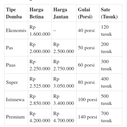
Tipe
Harga
Harga
Gulai
Sate
Domba
Betina
Jantan
(Porsi)
(Tusuk)
Rp
120
Ekonomis
–
40 porsi
1.600.000
tusuk
Rp
Rp
200
Pas
50 porsi
2.000.000
2.500.000
tusuk
Rp
Rp
300
Puas
60 porsi
2.250.000
2.750.000
tusuk
Rp
Rp
400
Super
80 porsi
2.525.000
3.050.000
tusuk
Rp
Rp
500
Istimewa
100 porsi
2.850.000
3.400.000
tusuk
Rp
Rp
700
Premium
140 porsi
4.200.000
4.700.000
tusuk