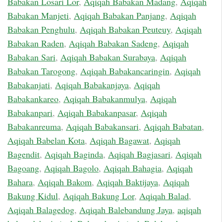
Babakan Losari Lor
,
Aqiqah Babakan Madang
,
Aqiqah
Babakan Manjeti
,
Aqiqah Babakan Panjang
,
Aqiqah
Babakan Penghulu
,
Aqiqah Babakan Peuteuy
,
Aqiqah
Babakan Raden
,
Aqiqah Babakan Sadeng
,
Aqiqah
Babakan Sari
,
Aqiqah Babakan Surabaya
,
Aqiqah
Babakan Tarogong
,
Aqiqah Babakancaringin
,
Aqiqah
Babakanjati
,
Aqiqah Babakanjaya
,
Aqiqah
Babakankareo
,
Aqiqah Babakanmulya
,
Aqiqah
Babakanpari
,
Aqiqah Babakanpasar
,
Aqiqah
Babakanreuma
,
Aqiqah Babakansari
,
Aqiqah Babatan
,
Aqiqah Babelan Kota
,
Aqiqah Bagawat
,
Aqiqah
Bagendit
,
Aqiqah Baginda
,
Aqiqah Bagjasari
,
Aqiqah
Bagoang
,
Aqiqah Bagolo
,
Aqiqah Bahagia
,
Aqiqah
Bahara
,
Aqiqah Bakom
,
Aqiqah Baktijaya
,
Aqiqah
Bakung Kidul
,
Aqiqah Bakung Lor
,
Aqiqah Balad
,
Aqiqah Balagedog
,
Aqiqah Balebandung Jaya
,
aqiqah