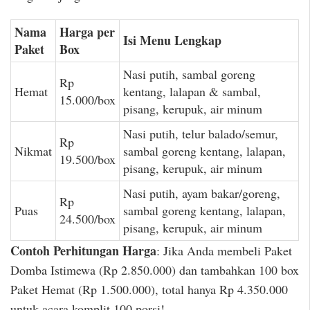
Nama
Harga per
Isi Menu Lengkap
Paket
Box
Nasi putih, sambal goreng
Rp
Hemat
kentang, lalapan & sambal,
15.000/box
pisang, kerupuk, air minum
Nasi putih, telur balado/semur,
Rp
Nikmat
sambal goreng kentang, lalapan,
19.500/box
pisang, kerupuk, air minum
Nasi putih, ayam bakar/goreng,
Rp
Puas
sambal goreng kentang, lalapan,
24.500/box
pisang, kerupuk, air minum
Contoh Perhitungan Harga
: Jika Anda membeli Paket
Domba Istimewa (Rp 2.850.000) dan tambahkan 100 box
Paket Hemat (Rp 1.500.000), total hanya Rp 4.350.000
untuk acara komplit 100 porsi!