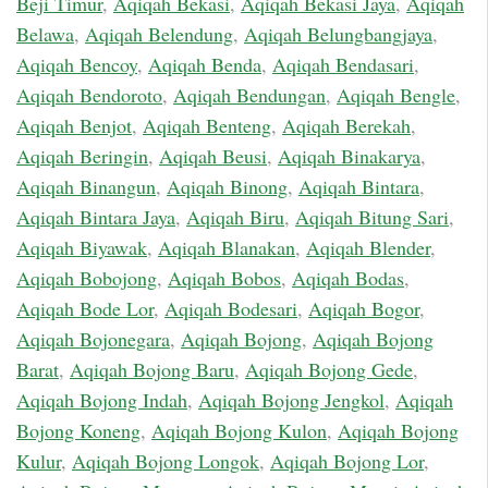
Beji Timur
,
Aqiqah Bekasi
,
Aqiqah Bekasi Jaya
,
Aqiqah
Belawa
,
Aqiqah Belendung
,
Aqiqah Belungbangjaya
,
Aqiqah Bencoy
,
Aqiqah Benda
,
Aqiqah Bendasari
,
Aqiqah Bendoroto
,
Aqiqah Bendungan
,
Aqiqah Bengle
,
Aqiqah Benjot
,
Aqiqah Benteng
,
Aqiqah Berekah
,
Aqiqah Beringin
,
Aqiqah Beusi
,
Aqiqah Binakarya
,
Aqiqah Binangun
,
Aqiqah Binong
,
Aqiqah Bintara
,
Aqiqah Bintara Jaya
,
Aqiqah Biru
,
Aqiqah Bitung Sari
,
Aqiqah Biyawak
,
Aqiqah Blanakan
,
Aqiqah Blender
,
Aqiqah Bobojong
,
Aqiqah Bobos
,
Aqiqah Bodas
,
Aqiqah Bode Lor
,
Aqiqah Bodesari
,
Aqiqah Bogor
,
Aqiqah Bojonegara
,
Aqiqah Bojong
,
Aqiqah Bojong
Barat
,
Aqiqah Bojong Baru
,
Aqiqah Bojong Gede
,
Aqiqah Bojong Indah
,
Aqiqah Bojong Jengkol
,
Aqiqah
Bojong Koneng
,
Aqiqah Bojong Kulon
,
Aqiqah Bojong
Kulur
,
Aqiqah Bojong Longok
,
Aqiqah Bojong Lor
,