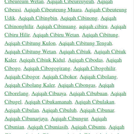
Cibeureum Wetan
,
Aqiqah Cibeureuyeuh
,
Aqiqah
Cibeusi
,
Aqiqah Cibeuteung Muara
,
Aqiqah Cibeuteung
Udik
,
Aqiqah Cibingbin
,
Aqiqah Cibinong
,
Aqiqah
Cibinonghilir
,
Aqiqah Cibinuang
,
aqiqah cibiru
,
Aqiqah
Cibiru Hilir
,
Aqiqah Cibiru Wetan
,
Aqiqah Cibitung
,
Aqiqah Cibitung Kulon
,
Aqiqah Cibitung Tengah
,
Aqiqah Cibitung Wetan
,
Aqiqah Cibiuk
,
Aqiqah Cibiuk
Kaler
,
Aqiqah Cibiuk Kidul
,
Aqiqah Cibodas
,
Aqiqah
Cibogo
,
Aqiqah Cibogogirang
,
Aqiqah Cibogohilir
,
Aqiqah Cibogor
,
Aqiqah Cibokor
,
Aqiqah Cibolang
,
Aqiqah Cibolang Kaler
,
Aqiqah Cibongas
,
Aqiqah
Ciborelang
,
Aqiqah Cibuaya
,
Aqiqah Cibubuan
,
Aqiqah
Cibugel
,
Aqiqah Cibukamanah
,
Aqiqah Cibulakan
,
Aqiqah Cibulan
,
Aqiqah Cibuluh
,
Aqiqah Cibunar
,
Aqiqah Cibunarjaya
,
Aqiqah Cibungur
,
Aqiqah
Cibunian
,
Aqiqah Cibuniasih
,
Aqiqah Cibuntu
,
Aqiqah