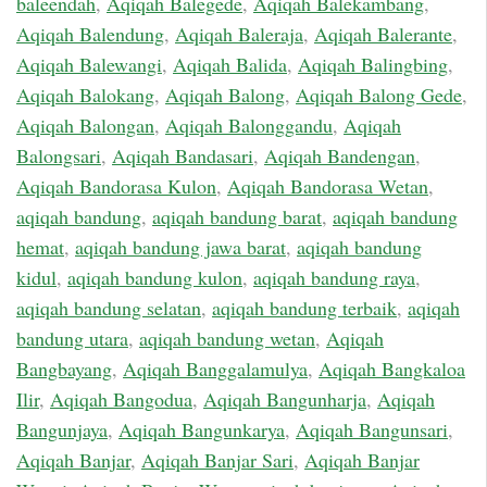
baleendah
,
Aqiqah Balegede
,
Aqiqah Balekambang
,
Aqiqah Balendung
,
Aqiqah Baleraja
,
Aqiqah Balerante
,
Aqiqah Balewangi
,
Aqiqah Balida
,
Aqiqah Balingbing
,
Aqiqah Balokang
,
Aqiqah Balong
,
Aqiqah Balong Gede
,
Aqiqah Balongan
,
Aqiqah Balonggandu
,
Aqiqah
Balongsari
,
Aqiqah Bandasari
,
Aqiqah Bandengan
,
Aqiqah Bandorasa Kulon
,
Aqiqah Bandorasa Wetan
,
aqiqah bandung
,
aqiqah bandung barat
,
aqiqah bandung
hemat
,
aqiqah bandung jawa barat
,
aqiqah bandung
kidul
,
aqiqah bandung kulon
,
aqiqah bandung raya
,
aqiqah bandung selatan
,
aqiqah bandung terbaik
,
aqiqah
bandung utara
,
aqiqah bandung wetan
,
Aqiqah
Bangbayang
,
Aqiqah Banggalamulya
,
Aqiqah Bangkaloa
Ilir
,
Aqiqah Bangodua
,
Aqiqah Bangunharja
,
Aqiqah
Bangunjaya
,
Aqiqah Bangunkarya
,
Aqiqah Bangunsari
,
Aqiqah Banjar
,
Aqiqah Banjar Sari
,
Aqiqah Banjar