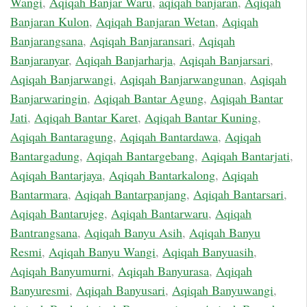
Wangi
,
Aqiqah Banjar Waru
,
aqiqah banjaran
,
Aqiqah
Banjaran Kulon
,
Aqiqah Banjaran Wetan
,
Aqiqah
Banjarangsana
,
Aqiqah Banjaransari
,
Aqiqah
Banjaranyar
,
Aqiqah Banjarharja
,
Aqiqah Banjarsari
,
Aqiqah Banjarwangi
,
Aqiqah Banjarwangunan
,
Aqiqah
Banjarwaringin
,
Aqiqah Bantar Agung
,
Aqiqah Bantar
Jati
,
Aqiqah Bantar Karet
,
Aqiqah Bantar Kuning
,
Aqiqah Bantaragung
,
Aqiqah Bantardawa
,
Aqiqah
Bantargadung
,
Aqiqah Bantargebang
,
Aqiqah Bantarjati
,
Aqiqah Bantarjaya
,
Aqiqah Bantarkalong
,
Aqiqah
Bantarmara
,
Aqiqah Bantarpanjang
,
Aqiqah Bantarsari
,
Aqiqah Bantarujeg
,
Aqiqah Bantarwaru
,
Aqiqah
Bantrangsana
,
Aqiqah Banyu Asih
,
Aqiqah Banyu
Resmi
,
Aqiqah Banyu Wangi
,
Aqiqah Banyuasih
,
Aqiqah Banyumurni
,
Aqiqah Banyurasa
,
Aqiqah
Banyuresmi
,
Aqiqah Banyusari
,
Aqiqah Banyuwangi
,