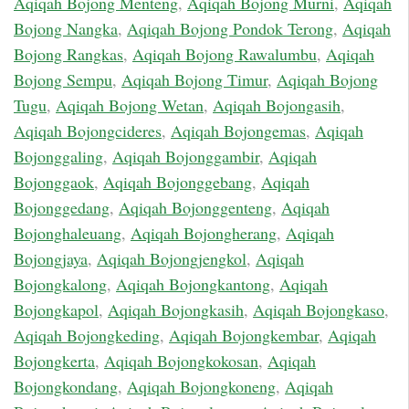
Aqiqah Bojong Menteng
,
Aqiqah Bojong Murni
,
Aqiqah
Bojong Nangka
,
Aqiqah Bojong Pondok Terong
,
Aqiqah
Bojong Rangkas
,
Aqiqah Bojong Rawalumbu
,
Aqiqah
Bojong Sempu
,
Aqiqah Bojong Timur
,
Aqiqah Bojong
Tugu
,
Aqiqah Bojong Wetan
,
Aqiqah Bojongasih
,
Aqiqah Bojongcideres
,
Aqiqah Bojongemas
,
Aqiqah
Bojonggaling
,
Aqiqah Bojonggambir
,
Aqiqah
Bojonggaok
,
Aqiqah Bojonggebang
,
Aqiqah
Bojonggedang
,
Aqiqah Bojonggenteng
,
Aqiqah
Bojonghaleuang
,
Aqiqah Bojongherang
,
Aqiqah
Bojongjaya
,
Aqiqah Bojongjengkol
,
Aqiqah
Bojongkalong
,
Aqiqah Bojongkantong
,
Aqiqah
Bojongkapol
,
Aqiqah Bojongkasih
,
Aqiqah Bojongkaso
,
Aqiqah Bojongkeding
,
Aqiqah Bojongkembar
,
Aqiqah
Bojongkerta
,
Aqiqah Bojongkokosan
,
Aqiqah
Bojongkondang
,
Aqiqah Bojongkoneng
,
Aqiqah