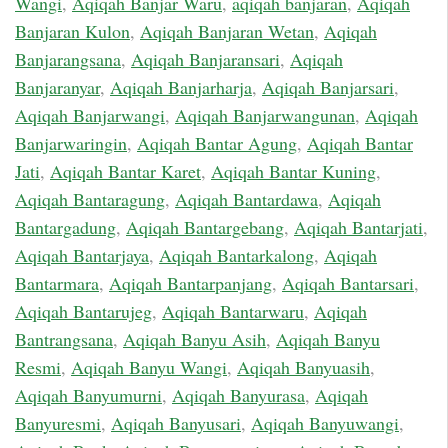
Wangi
,
Aqiqah Banjar Waru
,
aqiqah banjaran
,
Aqiqah
Banjaran Kulon
,
Aqiqah Banjaran Wetan
,
Aqiqah
Banjarangsana
,
Aqiqah Banjaransari
,
Aqiqah
Banjaranyar
,
Aqiqah Banjarharja
,
Aqiqah Banjarsari
,
Aqiqah Banjarwangi
,
Aqiqah Banjarwangunan
,
Aqiqah
Banjarwaringin
,
Aqiqah Bantar Agung
,
Aqiqah Bantar
Jati
,
Aqiqah Bantar Karet
,
Aqiqah Bantar Kuning
,
Aqiqah Bantaragung
,
Aqiqah Bantardawa
,
Aqiqah
Bantargadung
,
Aqiqah Bantargebang
,
Aqiqah Bantarjati
,
Aqiqah Bantarjaya
,
Aqiqah Bantarkalong
,
Aqiqah
Bantarmara
,
Aqiqah Bantarpanjang
,
Aqiqah Bantarsari
,
Aqiqah Bantarujeg
,
Aqiqah Bantarwaru
,
Aqiqah
Bantrangsana
,
Aqiqah Banyu Asih
,
Aqiqah Banyu
Resmi
,
Aqiqah Banyu Wangi
,
Aqiqah Banyuasih
,
Aqiqah Banyumurni
,
Aqiqah Banyurasa
,
Aqiqah
Banyuresmi
,
Aqiqah Banyusari
,
Aqiqah Banyuwangi
,