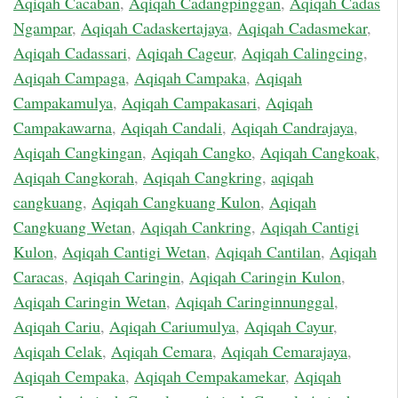
Aqiqah Cacaban
,
Aqiqah Cadangpinggan
,
Aqiqah Cadas
Ngampar
,
Aqiqah Cadaskertajaya
,
Aqiqah Cadasmekar
,
Aqiqah Cadassari
,
Aqiqah Cageur
,
Aqiqah Calingcing
,
Aqiqah Campaga
,
Aqiqah Campaka
,
Aqiqah
Campakamulya
,
Aqiqah Campakasari
,
Aqiqah
Campakawarna
,
Aqiqah Candali
,
Aqiqah Candrajaya
,
Aqiqah Cangkingan
,
Aqiqah Cangko
,
Aqiqah Cangkoak
,
Aqiqah Cangkorah
,
Aqiqah Cangkring
,
aqiqah
cangkuang
,
Aqiqah Cangkuang Kulon
,
Aqiqah
Cangkuang Wetan
,
Aqiqah Cankring
,
Aqiqah Cantigi
Kulon
,
Aqiqah Cantigi Wetan
,
Aqiqah Cantilan
,
Aqiqah
Caracas
,
Aqiqah Caringin
,
Aqiqah Caringin Kulon
,
Aqiqah Caringin Wetan
,
Aqiqah Caringinnunggal
,
Aqiqah Cariu
,
Aqiqah Cariumulya
,
Aqiqah Cayur
,
Aqiqah Celak
,
Aqiqah Cemara
,
Aqiqah Cemarajaya
,
Aqiqah Cempaka
,
Aqiqah Cempakamekar
,
Aqiqah