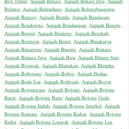
Beji Timur
,
Aqiqah Bekasi
,
Aqiqah Bekasi Jaya
,
Aqiqah
Belawa
,
Aqiqah Belendung
,
Aqiqah Belungbangjaya
,
Aqiqah Bencoy
,
Aqiqah Benda
,
Aqiqah Bendasari
,
Aqiqah Bendoroto
,
Aqiqah Bendungan
,
Aqiqah Bengle
,
Aqiqah Benjot
,
Aqiqah Benteng
,
Aqiqah Berekah
,
Aqiqah Beringin
,
Aqiqah Beusi
,
Aqiqah Binakarya
,
Aqiqah Binangun
,
Aqiqah Binong
,
Aqiqah Bintara
,
Aqiqah Bintara Jaya
,
Aqiqah Biru
,
Aqiqah Bitung Sari
,
Aqiqah Biyawak
,
Aqiqah Blanakan
,
Aqiqah Blender
,
Aqiqah Bobojong
,
Aqiqah Bobos
,
Aqiqah Bodas
,
Aqiqah Bode Lor
,
Aqiqah Bodesari
,
Aqiqah Bogor
,
Aqiqah Bojonegara
,
Aqiqah Bojong
,
Aqiqah Bojong
Barat
,
Aqiqah Bojong Baru
,
Aqiqah Bojong Gede
,
Aqiqah Bojong Indah
,
Aqiqah Bojong Jengkol
,
Aqiqah
Bojong Koneng
,
Aqiqah Bojong Kulon
,
Aqiqah Bojong
Kulur
,
Aqiqah Bojong Longok
,
Aqiqah Bojong Lor
,