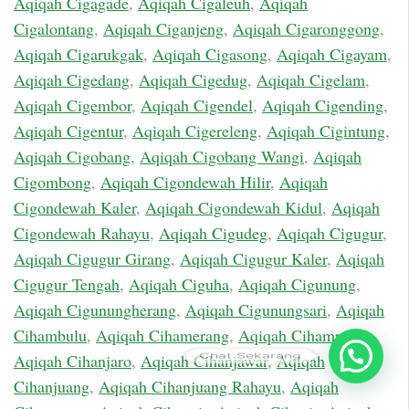
Aqiqah Cigagade
,
Aqiqah Cigaleuh
,
Aqiqah
Cigalontang
,
Aqiqah Ciganjeng
,
Aqiqah Cigaronggong
,
Aqiqah Cigarukgak
,
Aqiqah Cigasong
,
Aqiqah Cigayam
,
Aqiqah Cigedang
,
Aqiqah Cigedug
,
Aqiqah Cigelam
,
Aqiqah Cigembor
,
Aqiqah Cigendel
,
Aqiqah Cigending
,
Aqiqah Cigentur
,
Aqiqah Cigereleng
,
Aqiqah Cigintung
,
Aqiqah Cigobang
,
Aqiqah Cigobang Wangi
,
Aqiqah
Cigombong
,
Aqiqah Cigondewah Hilir
,
Aqiqah
Cigondewah Kaler
,
Aqiqah Cigondewah Kidul
,
Aqiqah
Cigondewah Rahayu
,
Aqiqah Cigudeg
,
Aqiqah Cigugur
,
Aqiqah Cigugur Girang
,
Aqiqah Cigugur Kaler
,
Aqiqah
Cigugur Tengah
,
Aqiqah Ciguha
,
Aqiqah Cigunung
,
Aqiqah Cigunungherang
,
Aqiqah Cigunungsari
,
Aqiqah
Cihambulu
,
Aqiqah Cihamerang
,
Aqiqah Cihampelas
,
Chat Sekarang
Aqiqah Cihanjaro
,
Aqiqah Cihanjawar
,
Aqiqah
Cihanjuang
,
Aqiqah Cihanjuang Rahayu
,
Aqiqah