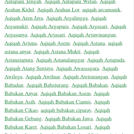
Antapani Tengah
,
Aqiqah Antapani Wetan
,
Aqiqah
Arahan Kidul
,
Aqiqah Arahan Lor
,
aqiqah arcamanik
,
Aqiqah Aren Jaya
,
Aqiqah Argalingga
,
Aqiqah
Argamukti
,
Aqiqah Argapura
,
Aqiqah Argasari
,
Aqiqah
Argasunya
,
Aqiqah Arjasari
,
Aqiqah Arjawinangun
,
Aqiqah Arjuna
,
Aqiqah Asem
,
Aqiqah Astana
,
aqiqah
astana anyar
,
Aqiqah Astana Mukti
,
Aqiqah
Astanajapura
,
Aqiqah Astanalanggar
,
Aqiqah Astapada
,
Aqiqah Atang Senjaya
,
Aqiqah Awassagara
,
Aqiqah
Awilega
,
Aqiqah Awiluar
,
Aqiqah Awirarangan
,
Aqiqah
Babadan
,
Aqiqah Babajurang
,
Aqiqah Babakan
,
Aqiqah
Babakan Anyar
,
Aqiqah Babakan Asem
,
Aqiqah
Babakan Asih
,
Aqiqah Babakan Ciamis
,
Aqiqah
Babakan Cikao
,
aqiqah babakan ciparay
,
Aqiqah
Babakan Gebang
,
Aqiqah Babakan Jawa
,
Aqiqah
Babakan Karet
,
Aqiqah Babakan Losari
,
Aqiqah