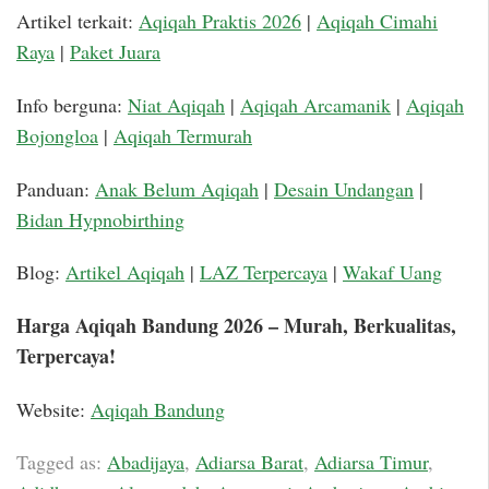
Artikel terkait:
Aqiqah Praktis 2026
|
Aqiqah Cimahi
Raya
|
Paket Juara
Info berguna:
Niat Aqiqah
|
Aqiqah Arcamanik
|
Aqiqah
Bojongloa
|
Aqiqah Termurah
Panduan:
Anak Belum Aqiqah
|
Desain Undangan
|
Bidan Hypnobirthing
Blog:
Artikel Aqiqah
|
LAZ Terpercaya
|
Wakaf Uang
Harga Aqiqah Bandung 2026 – Murah, Berkualitas,
Terpercaya!
Website:
Aqiqah Bandung
Tagged as:
Abadijaya
,
Adiarsa Barat
,
Adiarsa Timur
,