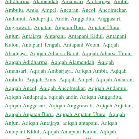
Adidharma
,
Alamendah
,
Amansari
,
Ambarjaya
,
Ambit
,
Ambulu
,
Amis
,
Ampel
,
Ancaran
,
Ancol
,
Ancolmekar
,
Andamui
,
Andapraja
,
Andir
,
Anggadita
,
Anggasari
,
Anggrawati
,
Anjatan
,
Anjatan Baru
,
Anjatan Utara
,
Anjun
,
Antajaya
,
Antapani
,
Antapani Kidul
,
Antapani
Kulon
,
Antapani Tengah
,
Antapani Wetan
,
Aqiqah
Abadijaya
,
Aqiqah Adiarsa Barat
,
Aqiqah Adiarsa Timur
,
Aqiqah Adidharma
,
Aqiqah Alamendah
,
Aqiqah
Amansari
,
Aqiqah Ambarjaya
,
Aqiqah Ambit
,
Aqiqah
Ambulu
,
Aqiqah Amis
,
Aqiqah Ampel
,
Aqiqah Ancaran
,
Aqiqah Ancol
,
Aqiqah Ancolmekar
,
Aqiqah Andamui
,
Aqiqah Andapraja
,
aqiqah andir
,
Aqiqah Anggadita
,
Aqiqah Anggasari
,
Aqiqah Anggrawati
,
Aqiqah Anjatan
,
Aqiqah Anjatan Baru
,
Aqiqah Anjatan Utara
,
Aqiqah
Anjun
,
Aqiqah Antajaya
,
aqiqah antapani
,
Aqiqah
Antapani Kidul
,
Aqiqah Antapani Kulon
,
Aqiqah