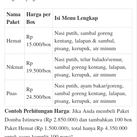
Nama
Harga per
Isi Menu Lengkap
Paket
Box
Nasi putih, sambal goreng
Rp
Hemat
kentang, lalapan & sambal,
15.000/box
pisang, kerupuk, air minum
Nasi putih, telur balado/semur,
Rp
Nikmat
sambal goreng kentang, lalapan,
19.500/box
pisang, kerupuk, air minum
Nasi putih, ayam bakar/goreng,
Rp
Puas
sambal goreng kentang, lalapan,
24.500/box
pisang, kerupuk, air minum
Contoh Perhitungan Harga
: Jika Anda membeli Paket
Domba Istimewa (Rp 2.850.000) dan tambahkan 100 box
Paket Hemat (Rp 1.500.000), total hanya Rp 4.350.000
untuk acara komplit 100 porsi!