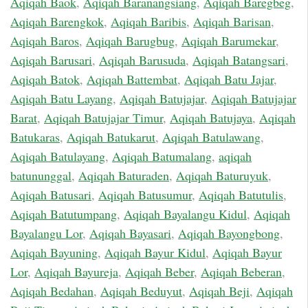
Aqiqah Baok
,
Aqiqah Baranangsiang
,
Aqiqah Baregbeg
,
Aqiqah Barengkok
,
Aqiqah Baribis
,
Aqiqah Barisan
,
Aqiqah Baros
,
Aqiqah Barugbug
,
Aqiqah Barumekar
,
Aqiqah Barusari
,
Aqiqah Barusuda
,
Aqiqah Batangsari
,
Aqiqah Batok
,
Aqiqah Battembat
,
Aqiqah Batu Jajar
,
Aqiqah Batu Layang
,
Aqiqah Batujajar
,
Aqiqah Batujajar
Barat
,
Aqiqah Batujajar Timur
,
Aqiqah Batujaya
,
Aqiqah
Batukaras
,
Aqiqah Batukarut
,
Aqiqah Batulawang
,
Aqiqah Batulayang
,
Aqiqah Batumalang
,
aqiqah
batununggal
,
Aqiqah Baturaden
,
Aqiqah Baturuyuk
,
Aqiqah Batusari
,
Aqiqah Batusumur
,
Aqiqah Batutulis
,
Aqiqah Batutumpang
,
Aqiqah Bayalangu Kidul
,
Aqiqah
Bayalangu Lor
,
Aqiqah Bayasari
,
Aqiqah Bayongbong
,
Aqiqah Bayuning
,
Aqiqah Bayur Kidul
,
Aqiqah Bayur
Lor
,
Aqiqah Bayureja
,
Aqiqah Beber
,
Aqiqah Beberan
,
Aqiqah Bedahan
,
Aqiqah Beduyut
,
Aqiqah Beji
,
Aqiqah