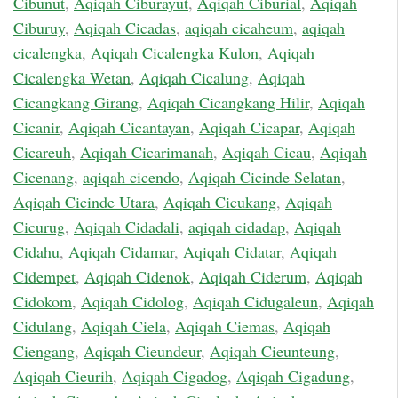
Cibunut
,
Aqiqah Ciburayut
,
Aqiqah Ciburial
,
Aqiqah
Ciburuy
,
Aqiqah Cicadas
,
aqiqah cicaheum
,
aqiqah
cicalengka
,
Aqiqah Cicalengka Kulon
,
Aqiqah
Cicalengka Wetan
,
Aqiqah Cicalung
,
Aqiqah
Cicangkang Girang
,
Aqiqah Cicangkang Hilir
,
Aqiqah
Cicanir
,
Aqiqah Cicantayan
,
Aqiqah Cicapar
,
Aqiqah
Cicareuh
,
Aqiqah Cicarimanah
,
Aqiqah Cicau
,
Aqiqah
Cicenang
,
aqiqah cicendo
,
Aqiqah Cicinde Selatan
,
Aqiqah Cicinde Utara
,
Aqiqah Cicukang
,
Aqiqah
Cicurug
,
Aqiqah Cidadali
,
aqiqah cidadap
,
Aqiqah
Cidahu
,
Aqiqah Cidamar
,
Aqiqah Cidatar
,
Aqiqah
Cidempet
,
Aqiqah Cidenok
,
Aqiqah Ciderum
,
Aqiqah
Cidokom
,
Aqiqah Cidolog
,
Aqiqah Cidugaleun
,
Aqiqah
Cidulang
,
Aqiqah Ciela
,
Aqiqah Ciemas
,
Aqiqah
Ciengang
,
Aqiqah Cieundeur
,
Aqiqah Cieunteung
,
Aqiqah Cieurih
,
Aqiqah Cigadog
,
Aqiqah Cigadung
,