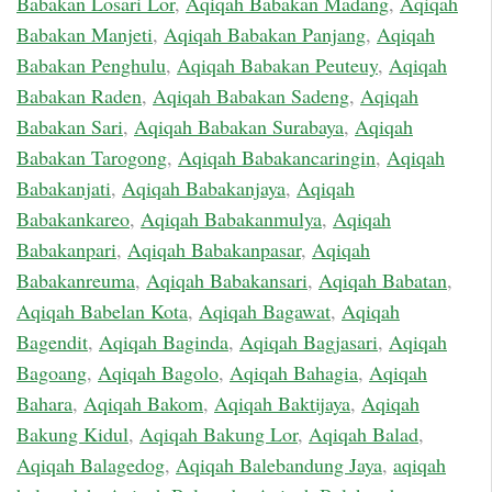
Babakan Losari Lor
,
Aqiqah Babakan Madang
,
Aqiqah
Babakan Manjeti
,
Aqiqah Babakan Panjang
,
Aqiqah
Babakan Penghulu
,
Aqiqah Babakan Peuteuy
,
Aqiqah
Babakan Raden
,
Aqiqah Babakan Sadeng
,
Aqiqah
Babakan Sari
,
Aqiqah Babakan Surabaya
,
Aqiqah
Babakan Tarogong
,
Aqiqah Babakancaringin
,
Aqiqah
Babakanjati
,
Aqiqah Babakanjaya
,
Aqiqah
Babakankareo
,
Aqiqah Babakanmulya
,
Aqiqah
Babakanpari
,
Aqiqah Babakanpasar
,
Aqiqah
Babakanreuma
,
Aqiqah Babakansari
,
Aqiqah Babatan
,
Aqiqah Babelan Kota
,
Aqiqah Bagawat
,
Aqiqah
Bagendit
,
Aqiqah Baginda
,
Aqiqah Bagjasari
,
Aqiqah
Bagoang
,
Aqiqah Bagolo
,
Aqiqah Bahagia
,
Aqiqah
Bahara
,
Aqiqah Bakom
,
Aqiqah Baktijaya
,
Aqiqah
Bakung Kidul
,
Aqiqah Bakung Lor
,
Aqiqah Balad
,
Aqiqah Balagedog
,
Aqiqah Balebandung Jaya
,
aqiqah