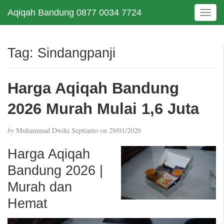
Aqiqah Bandung 0877 0034 7724
T
o
g
g
Tag:
Sindangpanji
l
e
n
Harga Aqiqah Bandung
a
v
2026 Murah Mulai 1,6 Juta
i
g
by
Muhammad Dwiki Septianto
on
29/01/2026
a
t
Harga Aqiqah
i
Bandung 2026 |
o
n
Murah dan
Hemat