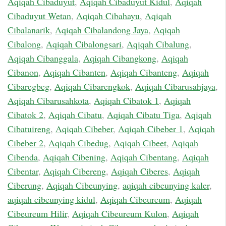
Aqiqah Cibaduyut
,
Aqiqah Cibaduyut Kidul
,
Aqiqah
Cibaduyut Wetan
,
Aqiqah Cibahayu
,
Aqiqah
Cibalanarik
,
Aqiqah Cibalandong Jaya
,
Aqiqah
Cibalong
,
Aqiqah Cibalongsari
,
Aqiqah Cibalung
,
Aqiqah Cibanggala
,
Aqiqah Cibangkong
,
Aqiqah
Cibanon
,
Aqiqah Cibanten
,
Aqiqah Cibanteng
,
Aqiqah
Cibaregbeg
,
Aqiqah Cibarengkok
,
Aqiqah Cibarusahjaya
,
Aqiqah Cibarusahkota
,
Aqiqah Cibatok 1
,
Aqiqah
Cibatok 2
,
Aqiqah Cibatu
,
Aqiqah Cibatu Tiga
,
Aqiqah
Cibatuireng
,
Aqiqah Cibeber
,
Aqiqah Cibeber 1
,
Aqiqah
Cibeber 2
,
Aqiqah Cibedug
,
Aqiqah Cibeet
,
Aqiqah
Cibenda
,
Aqiqah Cibening
,
Aqiqah Cibentang
,
Aqiqah
Cibentar
,
Aqiqah Cibereng
,
Aqiqah Ciberes
,
Aqiqah
Ciberung
,
Aqiqah Cibeunying
,
aqiqah cibeunying kaler
,
aqiqah cibeunying kidul
,
Aqiqah Cibeureum
,
Aqiqah
Cibeureum Hilir
,
Aqiqah Cibeureum Kulon
,
Aqiqah