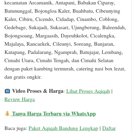
kecamatan Arcamanik, Antapani, Babakan Ciparay,
Batununggal, Bojongloa Kaler, Buahbatu, Cibeunying
Kaler, Cibiru, Cicendo, Cidadap, Cinambo, Coblong,
Gedebage, Sukajadi, Sukasari, Ujungberung, Baleendah,
Bojongsoang, Margaasih, Dayeuhkolot, Cicalengka,
Majalaya, Rancaekek, Cileunyi, Soreang, Banjaran,
Katapang, Padalarang, Ngamprah, Batujajar, Lembang,
Cimahi Utara, Cimahi Tengah, dan Cimahi Selatan
dengan paket kambing termurah, catering nasi box lezat,
dan gratis ongkir.
Video Proses & Harga
:
Lihat Proses Aqiqah
|
Review Harga
Tanya Harga Terbaru via WhatsApp
Baca juga:
Paket Aqiqah Bandung Lengkap
|
Daftar