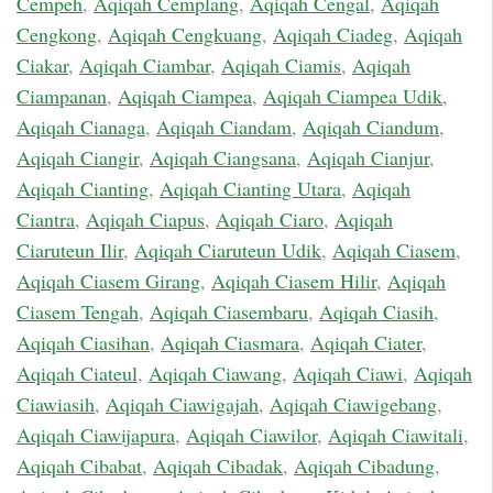
Cempeh
,
Aqiqah Cemplang
,
Aqiqah Cengal
,
Aqiqah
Cengkong
,
Aqiqah Cengkuang
,
Aqiqah Ciadeg
,
Aqiqah
Ciakar
,
Aqiqah Ciambar
,
Aqiqah Ciamis
,
Aqiqah
Ciampanan
,
Aqiqah Ciampea
,
Aqiqah Ciampea Udik
,
Aqiqah Cianaga
,
Aqiqah Ciandam
,
Aqiqah Ciandum
,
Aqiqah Ciangir
,
Aqiqah Ciangsana
,
Aqiqah Cianjur
,
Aqiqah Cianting
,
Aqiqah Cianting Utara
,
Aqiqah
Ciantra
,
Aqiqah Ciapus
,
Aqiqah Ciaro
,
Aqiqah
Ciaruteun Ilir
,
Aqiqah Ciaruteun Udik
,
Aqiqah Ciasem
,
Aqiqah Ciasem Girang
,
Aqiqah Ciasem Hilir
,
Aqiqah
Ciasem Tengah
,
Aqiqah Ciasembaru
,
Aqiqah Ciasih
,
Aqiqah Ciasihan
,
Aqiqah Ciasmara
,
Aqiqah Ciater
,
Aqiqah Ciateul
,
Aqiqah Ciawang
,
Aqiqah Ciawi
,
Aqiqah
Ciawiasih
,
Aqiqah Ciawigajah
,
Aqiqah Ciawigebang
,
Aqiqah Ciawijapura
,
Aqiqah Ciawilor
,
Aqiqah Ciawitali
,
Aqiqah Cibabat
,
Aqiqah Cibadak
,
Aqiqah Cibadung
,