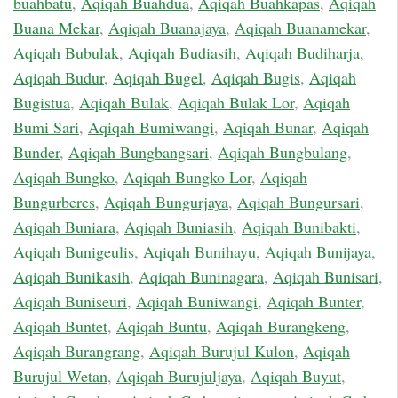
buahbatu
,
Aqiqah Buahdua
,
Aqiqah Buahkapas
,
Aqiqah
Buana Mekar
,
Aqiqah Buanajaya
,
Aqiqah Buanamekar
,
Aqiqah Bubulak
,
Aqiqah Budiasih
,
Aqiqah Budiharja
,
Aqiqah Budur
,
Aqiqah Bugel
,
Aqiqah Bugis
,
Aqiqah
Bugistua
,
Aqiqah Bulak
,
Aqiqah Bulak Lor
,
Aqiqah
Bumi Sari
,
Aqiqah Bumiwangi
,
Aqiqah Bunar
,
Aqiqah
Bunder
,
Aqiqah Bungbangsari
,
Aqiqah Bungbulang
,
Aqiqah Bungko
,
Aqiqah Bungko Lor
,
Aqiqah
Bungurberes
,
Aqiqah Bungurjaya
,
Aqiqah Bungursari
,
Aqiqah Buniara
,
Aqiqah Buniasih
,
Aqiqah Bunibakti
,
Aqiqah Bunigeulis
,
Aqiqah Bunihayu
,
Aqiqah Bunijaya
,
Aqiqah Bunikasih
,
Aqiqah Buninagara
,
Aqiqah Bunisari
,
Aqiqah Buniseuri
,
Aqiqah Buniwangi
,
Aqiqah Bunter
,
Aqiqah Buntet
,
Aqiqah Buntu
,
Aqiqah Burangkeng
,
Aqiqah Burangrang
,
Aqiqah Burujul Kulon
,
Aqiqah
Burujul Wetan
,
Aqiqah Burujuljaya
,
Aqiqah Buyut
,