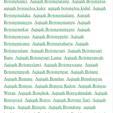
Bojongkunci
,
Aqiqah Bojonglarang
,
Aqiqah Bojongloa
,
aqiqah bojongloa kaler
,
aqiqah bojongloa kidul
,
Aqiqah
Bojongmalaka
,
Aqiqah Bojongmalang
,
Aqiqah
Bojongmanggu
,
Aqiqah Bojongmangu
,
Aqiqah
Bojongmekar
,
Aqiqah Bojongmengger
,
Aqiqah
Bojongnegara
,
Aqiqah Bojongpetir
,
Aqiqah
Bojongpicung
,
Aqiqah Bojongraharja
,
Aqiqah
Bojongsalam
,
Aqiqah Bojongsari
,
Aqiqah Bojongsari
Baru
,
Aqiqah Bojongsari Lama
,
Aqiqah Bojongsawah
,
Aqiqah Bojongslawi
,
Aqiqah Bojongsoang
,
Aqiqah
Bojongtengah
,
Aqiqah Bojongtipar
,
Aqiqah Bolang
,
Aqiqah Bonang
,
Aqiqah Bondan
,
Aqiqah Bondongan
,
Aqiqah Bongas
,
Aqiqah Bongas Kulon
,
Aqiqah Bongas
Wetan
,
Aqiqah Bongkok
,
Aqiqah Boregahindah
,
Aqiqah
Borogojol
,
Aqiqah Boros
,
Aqiqah Boyong Sari
,
Aqiqah
Braga
,
Aqiqah Bringin
,
Aqiqah Brondong
,
aqiqah