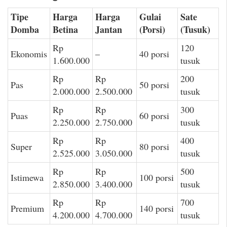
Tipe
Harga
Harga
Gulai
Sate
Domba
Betina
Jantan
(Porsi)
(Tusuk)
Rp
120
Ekonomis
–
40 porsi
1.600.000
tusuk
Rp
Rp
200
Pas
50 porsi
2.000.000
2.500.000
tusuk
Rp
Rp
300
Puas
60 porsi
2.250.000
2.750.000
tusuk
Rp
Rp
400
Super
80 porsi
2.525.000
3.050.000
tusuk
Rp
Rp
500
Istimewa
100 porsi
2.850.000
3.400.000
tusuk
Rp
Rp
700
Premium
140 porsi
4.200.000
4.700.000
tusuk