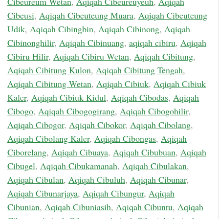
Cibeureum Wetan
,
Aqiqah Cibeureuyeuh
,
Aqiqah
Cibeusi
,
Aqiqah Cibeuteung Muara
,
Aqiqah Cibeuteung
Udik
,
Aqiqah Cibingbin
,
Aqiqah Cibinong
,
Aqiqah
Cibinonghilir
,
Aqiqah Cibinuang
,
aqiqah cibiru
,
Aqiqah
Cibiru Hilir
,
Aqiqah Cibiru Wetan
,
Aqiqah Cibitung
,
Aqiqah Cibitung Kulon
,
Aqiqah Cibitung Tengah
,
Aqiqah Cibitung Wetan
,
Aqiqah Cibiuk
,
Aqiqah Cibiuk
Kaler
,
Aqiqah Cibiuk Kidul
,
Aqiqah Cibodas
,
Aqiqah
Cibogo
,
Aqiqah Cibogogirang
,
Aqiqah Cibogohilir
,
Aqiqah Cibogor
,
Aqiqah Cibokor
,
Aqiqah Cibolang
,
Aqiqah Cibolang Kaler
,
Aqiqah Cibongas
,
Aqiqah
Ciborelang
,
Aqiqah Cibuaya
,
Aqiqah Cibubuan
,
Aqiqah
Cibugel
,
Aqiqah Cibukamanah
,
Aqiqah Cibulakan
,
Aqiqah Cibulan
,
Aqiqah Cibuluh
,
Aqiqah Cibunar
,
Aqiqah Cibunarjaya
,
Aqiqah Cibungur
,
Aqiqah
Cibunian
,
Aqiqah Cibuniasih
,
Aqiqah Cibuntu
,
Aqiqah