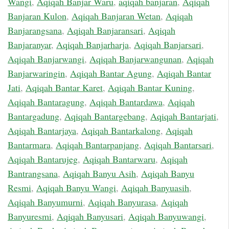
Wangi
,
Aqiqah Banjar Waru
,
aqiqah banjaran
,
Aqiqah
Banjaran Kulon
,
Aqiqah Banjaran Wetan
,
Aqiqah
Banjarangsana
,
Aqiqah Banjaransari
,
Aqiqah
Banjaranyar
,
Aqiqah Banjarharja
,
Aqiqah Banjarsari
,
Aqiqah Banjarwangi
,
Aqiqah Banjarwangunan
,
Aqiqah
Banjarwaringin
,
Aqiqah Bantar Agung
,
Aqiqah Bantar
Jati
,
Aqiqah Bantar Karet
,
Aqiqah Bantar Kuning
,
Aqiqah Bantaragung
,
Aqiqah Bantardawa
,
Aqiqah
Bantargadung
,
Aqiqah Bantargebang
,
Aqiqah Bantarjati
,
Aqiqah Bantarjaya
,
Aqiqah Bantarkalong
,
Aqiqah
Bantarmara
,
Aqiqah Bantarpanjang
,
Aqiqah Bantarsari
,
Aqiqah Bantarujeg
,
Aqiqah Bantarwaru
,
Aqiqah
Bantrangsana
,
Aqiqah Banyu Asih
,
Aqiqah Banyu
Resmi
,
Aqiqah Banyu Wangi
,
Aqiqah Banyuasih
,
Aqiqah Banyumurni
,
Aqiqah Banyurasa
,
Aqiqah
Banyuresmi
,
Aqiqah Banyusari
,
Aqiqah Banyuwangi
,