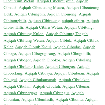
Cibeureum Wetan
,
Aqiqah Cibeureuyeuh
,
Aqiqah
Cibeusi
,
Aqiqah Cibeuteung Muara
,
Aqiqah Cibeuteung
Udik
,
Aqiqah Cibingbin
,
Aqiqah Cibinong
,
Aqiqah
Cibinonghilir
,
Aqiqah Cibinuang
,
aqiqah cibiru
,
Aqiqah
Cibiru Hilir
,
Aqiqah Cibiru Wetan
,
Aqiqah Cibitung
,
Aqiqah Cibitung Kulon
,
Aqiqah Cibitung Tengah
,
Aqiqah Cibitung Wetan
,
Aqiqah Cibiuk
,
Aqiqah Cibiuk
Kaler
,
Aqiqah Cibiuk Kidul
,
Aqiqah Cibodas
,
Aqiqah
Cibogo
,
Aqiqah Cibogogirang
,
Aqiqah Cibogohilir
,
Aqiqah Cibogor
,
Aqiqah Cibokor
,
Aqiqah Cibolang
,
Aqiqah Cibolang Kaler
,
Aqiqah Cibongas
,
Aqiqah
Ciborelang
,
Aqiqah Cibuaya
,
Aqiqah Cibubuan
,
Aqiqah
Cibugel
,
Aqiqah Cibukamanah
,
Aqiqah Cibulakan
,
Aqiqah Cibulan
,
Aqiqah Cibuluh
,
Aqiqah Cibunar
,
Aqiqah Cibunarjaya
,
Aqiqah Cibungur
,
Aqiqah
Cibunian
,
Aqiqah Cibuniasih
,
Aqiqah Cibuntu
,
Aqiqah