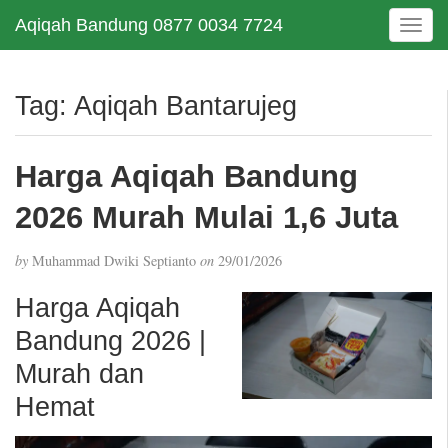
Aqiqah Bandung 0877 0034 7724
T
o
g
g
Tag:
Aqiqah Bantarujeg
l
e
n
Harga Aqiqah Bandung
a
v
2026 Murah Mulai 1,6 Juta
i
g
by
Muhammad Dwiki Septianto
on
29/01/2026
a
t
Harga Aqiqah
i
Bandung 2026 |
o
n
Murah dan
Hemat