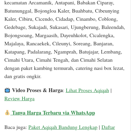
kecamatan Arcamanik, Antapani, Babakan Ciparay,
Batununggal, Bojongloa Kaler, Buahbatu, Cibeunying
Kaler, Cibiru, Cicendo, Cidadap, Cinambo, Coblong,
Gedebage, Sukajadi, Sukasari, Ujungberung, Baleendah,
Bojongsoang, Margaasih, Dayeuhkolot, Cicalengka,
Majalaya, Rancaekek, Cileunyi, Soreang, Banjaran,
Katapang, Padalarang, Ngamprah, Batujajar, Lembang,
Cimahi Utara, Cimahi Tengah, dan Cimahi Selatan
dengan paket kambing termurah, catering nasi box lezat,
dan gratis ongkir.
Video Proses & Harga
:
Lihat Proses Aqiqah
|
Review Harga
Tanya Harga Terbaru via WhatsApp
Baca juga:
Paket Aqiqah Bandung Lengkap
|
Daftar