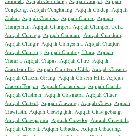
Cempeh
,
Aqiqah Cemplang
,
Aqiqah Cengal
,
Aqiqah
Cengkong
,
Aqiqah Cengkuang
,
Aqiqah Ciadeg
,
Aqiqah
Ciakar
,
Aqiqah Ciambar
,
Aqiqah Ciamis
,
Aqiqah
Ciampanan
,
Aqiqah Ciampea
,
Aqiqah Ciampea Udik
,
Aqiqah Cianaga
,
Aqiqah Ciandam
,
Aqiqah Ciandum
,
Aqiqah Ciangir
,
Aqiqah Ciangsana
,
Aqiqah Cianjur
,
Aqiqah Cianting
,
Aqiqah Cianting Utara
,
Aqiqah
Ciantra
,
Aqiqah Ciapus
,
Aqiqah Ciaro
,
Aqiqah
Ciaruteun Ilir
,
Aqiqah Ciaruteun Udik
,
Aqiqah Ciasem
,
Aqiqah Ciasem Girang
,
Aqiqah Ciasem Hilir
,
Aqiqah
Ciasem Tengah
,
Aqiqah Ciasembaru
,
Aqiqah Ciasih
,
Aqiqah Ciasihan
,
Aqiqah Ciasmara
,
Aqiqah Ciater
,
Aqiqah Ciateul
,
Aqiqah Ciawang
,
Aqiqah Ciawi
,
Aqiqah
Ciawiasih
,
Aqiqah Ciawigajah
,
Aqiqah Ciawigebang
,
Aqiqah Ciawijapura
,
Aqiqah Ciawilor
,
Aqiqah Ciawitali
,
Aqiqah Cibabat
,
Aqiqah Cibadak
,
Aqiqah Cibadung
,