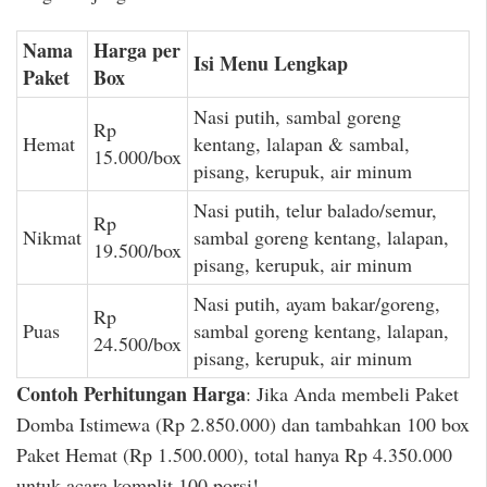
Nama
Harga per
Isi Menu Lengkap
Paket
Box
Nasi putih, sambal goreng
Rp
Hemat
kentang, lalapan & sambal,
15.000/box
pisang, kerupuk, air minum
Nasi putih, telur balado/semur,
Rp
Nikmat
sambal goreng kentang, lalapan,
19.500/box
pisang, kerupuk, air minum
Nasi putih, ayam bakar/goreng,
Rp
Puas
sambal goreng kentang, lalapan,
24.500/box
pisang, kerupuk, air minum
Contoh Perhitungan Harga
: Jika Anda membeli Paket
Domba Istimewa (Rp 2.850.000) dan tambahkan 100 box
Paket Hemat (Rp 1.500.000), total hanya Rp 4.350.000
untuk acara komplit 100 porsi!