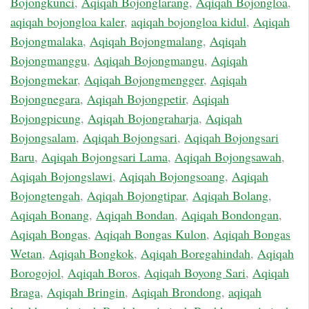
Bojongkunci
,
Aqiqah Bojonglarang
,
Aqiqah Bojongloa
,
aqiqah bojongloa kaler
,
aqiqah bojongloa kidul
,
Aqiqah
Bojongmalaka
,
Aqiqah Bojongmalang
,
Aqiqah
Bojongmanggu
,
Aqiqah Bojongmangu
,
Aqiqah
Bojongmekar
,
Aqiqah Bojongmengger
,
Aqiqah
Bojongnegara
,
Aqiqah Bojongpetir
,
Aqiqah
Bojongpicung
,
Aqiqah Bojongraharja
,
Aqiqah
Bojongsalam
,
Aqiqah Bojongsari
,
Aqiqah Bojongsari
Baru
,
Aqiqah Bojongsari Lama
,
Aqiqah Bojongsawah
,
Aqiqah Bojongslawi
,
Aqiqah Bojongsoang
,
Aqiqah
Bojongtengah
,
Aqiqah Bojongtipar
,
Aqiqah Bolang
,
Aqiqah Bonang
,
Aqiqah Bondan
,
Aqiqah Bondongan
,
Aqiqah Bongas
,
Aqiqah Bongas Kulon
,
Aqiqah Bongas
Wetan
,
Aqiqah Bongkok
,
Aqiqah Boregahindah
,
Aqiqah
Borogojol
,
Aqiqah Boros
,
Aqiqah Boyong Sari
,
Aqiqah
Braga
,
Aqiqah Bringin
,
Aqiqah Brondong
,
aqiqah