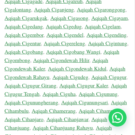
Aqiqah Cigagade
,
Aqiqah Cigaleuh
,
Aqiqah
Cigalontang
,
Aqiqah Ciganjeng
,
Aqiqah Cigaronggong
,
Aqiqah Cigarukgak
,
Aqiqah Cigasong
,
Aqiqah Cigayam
,
Aqiqah Cigedang
,
Aqiqah Cigedug
,
Aqiqah Cigelam
,
Aqiqah Cigembor
,
Aqiqah Cigendel
,
Aqiqah Cigending
,
Aqiqah Cigentur
,
Aqiqah Cigereleng
,
Aqiqah Cigintung
,
Aqiqah Cigobang
,
Aqiqah Cigobang Wangi
,
Aqiqah
Cigombong
,
Aqiqah Cigondewah Hilir
,
Aqiqah
Cigondewah Kaler
,
Aqiqah Cigondewah Kidul
,
Aqiqah
Cigondewah Rahayu
,
Aqiqah Cigudeg
,
Aqiqah Cigugur
,
Aqiqah Cigugur Girang
,
Aqiqah Cigugur Kaler
,
Aqiqah
Cigugur Tengah
,
Aqiqah Ciguha
,
Aqiqah Cigunung
,
Aqiqah Cigunungherang
,
Aqiqah Cigunungsari
,
Aqiqah
Cihambulu
,
Aqiqah Cihamerang
,
Aqiqah Cihampelas
,
Chat Sekarang
Aqiqah Cihanjaro
,
Aqiqah Cihanjawar
,
Aqiqah
Cihanjuang
,
Aqiqah Cihanjuang Rahayu
,
Aqiqah