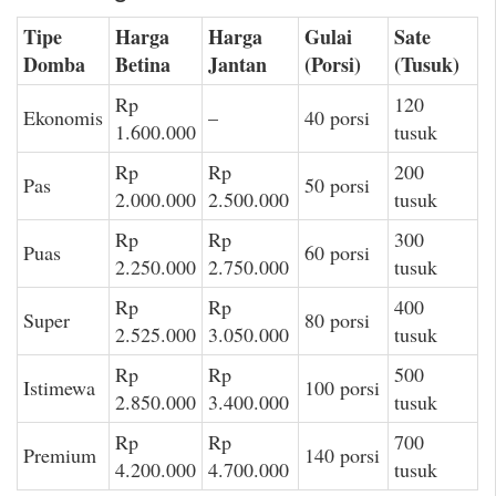
Tipe
Harga
Harga
Gulai
Sate
Domba
Betina
Jantan
(Porsi)
(Tusuk)
Rp
120
Ekonomis
–
40 porsi
1.600.000
tusuk
Rp
Rp
200
Pas
50 porsi
2.000.000
2.500.000
tusuk
Rp
Rp
300
Puas
60 porsi
2.250.000
2.750.000
tusuk
Rp
Rp
400
Super
80 porsi
2.525.000
3.050.000
tusuk
Rp
Rp
500
Istimewa
100 porsi
2.850.000
3.400.000
tusuk
Rp
Rp
700
Premium
140 porsi
4.200.000
4.700.000
tusuk