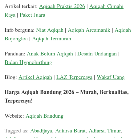
Artikel terkait:
Aqiqah Praktis 2026
|
Aqiqah Cimahi
Raya
|
Paket Juara
Info berguna:
Niat Aqiqah
|
Aqiqah Arcamanik
|
Aqiqah
Bojongloa
|
Aqiqah Termurah
Panduan:
Anak Belum Aqiqah
|
Desain Undangan
|
Bidan Hypnobirthing
Blog:
Artikel Aqiqah
|
LAZ Terpercaya
|
Wakaf Uang
Harga Aqiqah Bandung 2026 – Murah, Berkualitas,
Terpercaya!
Website:
Aqiqah Bandung
Tagged as:
Abadijaya
,
Adiarsa Barat
,
Adiarsa Timur
,