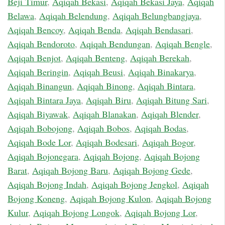
Beji Timur
,
Aqiqah Bekasi
,
Aqiqah Bekasi Jaya
,
Aqiqah
Belawa
,
Aqiqah Belendung
,
Aqiqah Belungbangjaya
,
Aqiqah Bencoy
,
Aqiqah Benda
,
Aqiqah Bendasari
,
Aqiqah Bendoroto
,
Aqiqah Bendungan
,
Aqiqah Bengle
,
Aqiqah Benjot
,
Aqiqah Benteng
,
Aqiqah Berekah
,
Aqiqah Beringin
,
Aqiqah Beusi
,
Aqiqah Binakarya
,
Aqiqah Binangun
,
Aqiqah Binong
,
Aqiqah Bintara
,
Aqiqah Bintara Jaya
,
Aqiqah Biru
,
Aqiqah Bitung Sari
,
Aqiqah Biyawak
,
Aqiqah Blanakan
,
Aqiqah Blender
,
Aqiqah Bobojong
,
Aqiqah Bobos
,
Aqiqah Bodas
,
Aqiqah Bode Lor
,
Aqiqah Bodesari
,
Aqiqah Bogor
,
Aqiqah Bojonegara
,
Aqiqah Bojong
,
Aqiqah Bojong
Barat
,
Aqiqah Bojong Baru
,
Aqiqah Bojong Gede
,
Aqiqah Bojong Indah
,
Aqiqah Bojong Jengkol
,
Aqiqah
Bojong Koneng
,
Aqiqah Bojong Kulon
,
Aqiqah Bojong
Kulur
,
Aqiqah Bojong Longok
,
Aqiqah Bojong Lor
,