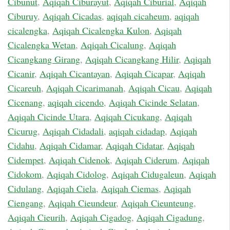
Cibunut
,
Aqiqah Ciburayut
,
Aqiqah Ciburial
,
Aqiqah
Ciburuy
,
Aqiqah Cicadas
,
aqiqah cicaheum
,
aqiqah
cicalengka
,
Aqiqah Cicalengka Kulon
,
Aqiqah
Cicalengka Wetan
,
Aqiqah Cicalung
,
Aqiqah
Cicangkang Girang
,
Aqiqah Cicangkang Hilir
,
Aqiqah
Cicanir
,
Aqiqah Cicantayan
,
Aqiqah Cicapar
,
Aqiqah
Cicareuh
,
Aqiqah Cicarimanah
,
Aqiqah Cicau
,
Aqiqah
Cicenang
,
aqiqah cicendo
,
Aqiqah Cicinde Selatan
,
Aqiqah Cicinde Utara
,
Aqiqah Cicukang
,
Aqiqah
Cicurug
,
Aqiqah Cidadali
,
aqiqah cidadap
,
Aqiqah
Cidahu
,
Aqiqah Cidamar
,
Aqiqah Cidatar
,
Aqiqah
Cidempet
,
Aqiqah Cidenok
,
Aqiqah Ciderum
,
Aqiqah
Cidokom
,
Aqiqah Cidolog
,
Aqiqah Cidugaleun
,
Aqiqah
Cidulang
,
Aqiqah Ciela
,
Aqiqah Ciemas
,
Aqiqah
Ciengang
,
Aqiqah Cieundeur
,
Aqiqah Cieunteung
,
Aqiqah Cieurih
,
Aqiqah Cigadog
,
Aqiqah Cigadung
,