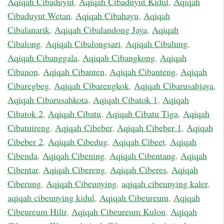
Aqiqah Cibaduyut
,
Aqiqah Cibaduyut Kidul
,
Aqiqah
Cibaduyut Wetan
,
Aqiqah Cibahayu
,
Aqiqah
Cibalanarik
,
Aqiqah Cibalandong Jaya
,
Aqiqah
Cibalong
,
Aqiqah Cibalongsari
,
Aqiqah Cibalung
,
Aqiqah Cibanggala
,
Aqiqah Cibangkong
,
Aqiqah
Cibanon
,
Aqiqah Cibanten
,
Aqiqah Cibanteng
,
Aqiqah
Cibaregbeg
,
Aqiqah Cibarengkok
,
Aqiqah Cibarusahjaya
,
Aqiqah Cibarusahkota
,
Aqiqah Cibatok 1
,
Aqiqah
Cibatok 2
,
Aqiqah Cibatu
,
Aqiqah Cibatu Tiga
,
Aqiqah
Cibatuireng
,
Aqiqah Cibeber
,
Aqiqah Cibeber 1
,
Aqiqah
Cibeber 2
,
Aqiqah Cibedug
,
Aqiqah Cibeet
,
Aqiqah
Cibenda
,
Aqiqah Cibening
,
Aqiqah Cibentang
,
Aqiqah
Cibentar
,
Aqiqah Cibereng
,
Aqiqah Ciberes
,
Aqiqah
Ciberung
,
Aqiqah Cibeunying
,
aqiqah cibeunying kaler
,
aqiqah cibeunying kidul
,
Aqiqah Cibeureum
,
Aqiqah
Cibeureum Hilir
,
Aqiqah Cibeureum Kulon
,
Aqiqah