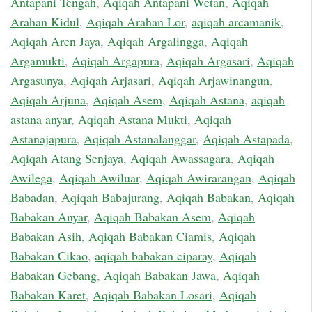
Antapani Tengah
,
Aqiqah Antapani Wetan
,
Aqiqah
Arahan Kidul
,
Aqiqah Arahan Lor
,
aqiqah arcamanik
,
Aqiqah Aren Jaya
,
Aqiqah Argalingga
,
Aqiqah
Argamukti
,
Aqiqah Argapura
,
Aqiqah Argasari
,
Aqiqah
Argasunya
,
Aqiqah Arjasari
,
Aqiqah Arjawinangun
,
Aqiqah Arjuna
,
Aqiqah Asem
,
Aqiqah Astana
,
aqiqah
astana anyar
,
Aqiqah Astana Mukti
,
Aqiqah
Astanajapura
,
Aqiqah Astanalanggar
,
Aqiqah Astapada
,
Aqiqah Atang Senjaya
,
Aqiqah Awassagara
,
Aqiqah
Awilega
,
Aqiqah Awiluar
,
Aqiqah Awirarangan
,
Aqiqah
Babadan
,
Aqiqah Babajurang
,
Aqiqah Babakan
,
Aqiqah
Babakan Anyar
,
Aqiqah Babakan Asem
,
Aqiqah
Babakan Asih
,
Aqiqah Babakan Ciamis
,
Aqiqah
Babakan Cikao
,
aqiqah babakan ciparay
,
Aqiqah
Babakan Gebang
,
Aqiqah Babakan Jawa
,
Aqiqah
Babakan Karet
,
Aqiqah Babakan Losari
,
Aqiqah