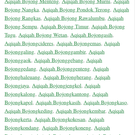
Aqiqah Bojong Menteng
,
Aqiqah Bojong Murni
,
Aqiqah
Bojong Nangka
,
Aqiqah Bojong Pondok Terong
,
Aqiqah
Bojong Rangkas
,
Aqiqah Bojong Rawalumbu
,
Aqiqah
Bojong Sempu
,
Aqiqah Bojong Timur
,
Aqiqah Bojong
Tugu
,
Aqiqah Bojong Wetan
,
Aqiqah Bojongasih
,
Aqiqah Bojongcideres
,
Aqiqah Bojongemas
,
Aqiqah
Bojonggaling
,
Aqiqah Bojonggambir
,
Aqiqah
Bojonggaok
,
Aqiqah Bojonggebang
,
Aqiqah
Bojonggedang
,
Aqiqah Bojonggenteng
,
Aqiqah
Bojonghaleuang
,
Aqiqah Bojongherang
,
Aqiqah
Bojongjaya
,
Aqiqah Bojongjengkol
,
Aqiqah
Bojongkalong
,
Aqiqah Bojongkantong
,
Aqiqah
Bojongkapol
,
Aqiqah Bojongkasih
,
Aqiqah Bojongkaso
,
Aqiqah Bojongkeding
,
Aqiqah Bojongkembar
,
Aqiqah
Bojongkerta
,
Aqiqah Bojongkokosan
,
Aqiqah
Bojongkondang
,
Aqiqah Bojongkoneng
,
Aqiqah