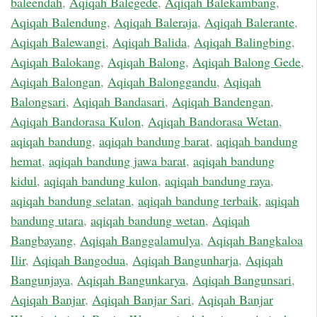
baleendah
,
Aqiqah Balegede
,
Aqiqah Balekambang
,
Aqiqah Balendung
,
Aqiqah Baleraja
,
Aqiqah Balerante
,
Aqiqah Balewangi
,
Aqiqah Balida
,
Aqiqah Balingbing
,
Aqiqah Balokang
,
Aqiqah Balong
,
Aqiqah Balong Gede
,
Aqiqah Balongan
,
Aqiqah Balonggandu
,
Aqiqah
Balongsari
,
Aqiqah Bandasari
,
Aqiqah Bandengan
,
Aqiqah Bandorasa Kulon
,
Aqiqah Bandorasa Wetan
,
aqiqah bandung
,
aqiqah bandung barat
,
aqiqah bandung
hemat
,
aqiqah bandung jawa barat
,
aqiqah bandung
kidul
,
aqiqah bandung kulon
,
aqiqah bandung raya
,
aqiqah bandung selatan
,
aqiqah bandung terbaik
,
aqiqah
bandung utara
,
aqiqah bandung wetan
,
Aqiqah
Bangbayang
,
Aqiqah Banggalamulya
,
Aqiqah Bangkaloa
Ilir
,
Aqiqah Bangodua
,
Aqiqah Bangunharja
,
Aqiqah
Bangunjaya
,
Aqiqah Bangunkarya
,
Aqiqah Bangunsari
,
Aqiqah Banjar
,
Aqiqah Banjar Sari
,
Aqiqah Banjar