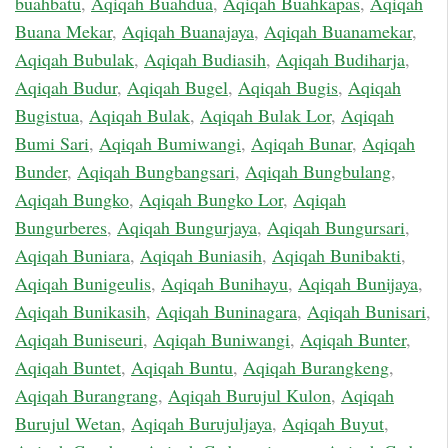
buahbatu
,
Aqiqah Buahdua
,
Aqiqah Buahkapas
,
Aqiqah
Buana Mekar
,
Aqiqah Buanajaya
,
Aqiqah Buanamekar
,
Aqiqah Bubulak
,
Aqiqah Budiasih
,
Aqiqah Budiharja
,
Aqiqah Budur
,
Aqiqah Bugel
,
Aqiqah Bugis
,
Aqiqah
Bugistua
,
Aqiqah Bulak
,
Aqiqah Bulak Lor
,
Aqiqah
Bumi Sari
,
Aqiqah Bumiwangi
,
Aqiqah Bunar
,
Aqiqah
Bunder
,
Aqiqah Bungbangsari
,
Aqiqah Bungbulang
,
Aqiqah Bungko
,
Aqiqah Bungko Lor
,
Aqiqah
Bungurberes
,
Aqiqah Bungurjaya
,
Aqiqah Bungursari
,
Aqiqah Buniara
,
Aqiqah Buniasih
,
Aqiqah Bunibakti
,
Aqiqah Bunigeulis
,
Aqiqah Bunihayu
,
Aqiqah Bunijaya
,
Aqiqah Bunikasih
,
Aqiqah Buninagara
,
Aqiqah Bunisari
,
Aqiqah Buniseuri
,
Aqiqah Buniwangi
,
Aqiqah Bunter
,
Aqiqah Buntet
,
Aqiqah Buntu
,
Aqiqah Burangkeng
,
Aqiqah Burangrang
,
Aqiqah Burujul Kulon
,
Aqiqah
Burujul Wetan
,
Aqiqah Burujuljaya
,
Aqiqah Buyut
,