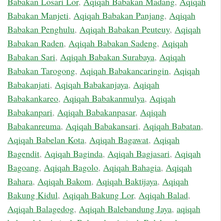
Babakan Losari Lor
,
Aqiqah Babakan Madang
,
Aqiqah
Babakan Manjeti
,
Aqiqah Babakan Panjang
,
Aqiqah
Babakan Penghulu
,
Aqiqah Babakan Peuteuy
,
Aqiqah
Babakan Raden
,
Aqiqah Babakan Sadeng
,
Aqiqah
Babakan Sari
,
Aqiqah Babakan Surabaya
,
Aqiqah
Babakan Tarogong
,
Aqiqah Babakancaringin
,
Aqiqah
Babakanjati
,
Aqiqah Babakanjaya
,
Aqiqah
Babakankareo
,
Aqiqah Babakanmulya
,
Aqiqah
Babakanpari
,
Aqiqah Babakanpasar
,
Aqiqah
Babakanreuma
,
Aqiqah Babakansari
,
Aqiqah Babatan
,
Aqiqah Babelan Kota
,
Aqiqah Bagawat
,
Aqiqah
Bagendit
,
Aqiqah Baginda
,
Aqiqah Bagjasari
,
Aqiqah
Bagoang
,
Aqiqah Bagolo
,
Aqiqah Bahagia
,
Aqiqah
Bahara
,
Aqiqah Bakom
,
Aqiqah Baktijaya
,
Aqiqah
Bakung Kidul
,
Aqiqah Bakung Lor
,
Aqiqah Balad
,
Aqiqah Balagedog
,
Aqiqah Balebandung Jaya
,
aqiqah