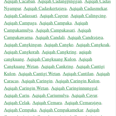
Aqiqah Cacaban
,
Aqiqah Cadangpinggan
,
Aqiqah Cadas
Ngampar
,
Aqiqah Cadaskertajaya
,
Aqiqah Cadasmekar
,
Aqiqah Cadassari
,
Aqiqah Cageur
,
Aqiqah Calingcing
,
Aqiqah Campaga
,
Aqiqah Campaka
,
Aqiqah
Campakamulya
,
Aqiqah Campakasari
,
Aqiqah
Campakawarna
,
Aqiqah Candali
,
Aqiqah Candrajaya
,
Aqiqah Cangkingan
,
Aqiqah Cangko
,
Aqiqah Cangkoak
,
Aqiqah Cangkorah
,
Aqiqah Cangkring
,
aqiqah
cangkuang
,
Aqiqah Cangkuang Kulon
,
Aqiqah
Cangkuang Wetan
,
Aqiqah Cankring
,
Aqiqah Cantigi
Kulon
,
Aqiqah Cantigi Wetan
,
Aqiqah Cantilan
,
Aqiqah
Caracas
,
Aqiqah Caringin
,
Aqiqah Caringin Kulon
,
Aqiqah Caringin Wetan
,
Aqiqah Caringinnunggal
,
Aqiqah Cariu
,
Aqiqah Cariumulya
,
Aqiqah Cayur
,
Aqiqah Celak
,
Aqiqah Cemara
,
Aqiqah Cemarajaya
,
Aqiqah Cempaka
,
Aqiqah Cempakamekar
,
Aqiqah