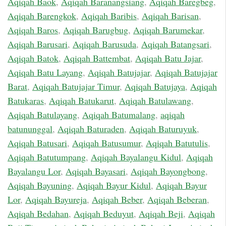
Aqiqah Baok
,
Aqiqah Baranangsiang
,
Aqiqah Baregbeg
,
Aqiqah Barengkok
,
Aqiqah Baribis
,
Aqiqah Barisan
,
Aqiqah Baros
,
Aqiqah Barugbug
,
Aqiqah Barumekar
,
Aqiqah Barusari
,
Aqiqah Barusuda
,
Aqiqah Batangsari
,
Aqiqah Batok
,
Aqiqah Battembat
,
Aqiqah Batu Jajar
,
Aqiqah Batu Layang
,
Aqiqah Batujajar
,
Aqiqah Batujajar
Barat
,
Aqiqah Batujajar Timur
,
Aqiqah Batujaya
,
Aqiqah
Batukaras
,
Aqiqah Batukarut
,
Aqiqah Batulawang
,
Aqiqah Batulayang
,
Aqiqah Batumalang
,
aqiqah
batununggal
,
Aqiqah Baturaden
,
Aqiqah Baturuyuk
,
Aqiqah Batusari
,
Aqiqah Batusumur
,
Aqiqah Batutulis
,
Aqiqah Batutumpang
,
Aqiqah Bayalangu Kidul
,
Aqiqah
Bayalangu Lor
,
Aqiqah Bayasari
,
Aqiqah Bayongbong
,
Aqiqah Bayuning
,
Aqiqah Bayur Kidul
,
Aqiqah Bayur
Lor
,
Aqiqah Bayureja
,
Aqiqah Beber
,
Aqiqah Beberan
,
Aqiqah Bedahan
,
Aqiqah Beduyut
,
Aqiqah Beji
,
Aqiqah