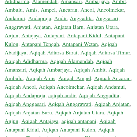
Adidharma
,
Alamendah
,
Amansari
,
Ambarjaya
,
Ambit
,
Ambulu
,
Amis
,
Ampel
,
Ancaran
,
Ancol
,
Ancolmekar
,
Andamui
,
Andapraja
,
Andir
,
Anggadita
,
Anggasari
,
Anggrawati
,
Anjatan
,
Anjatan Baru
,
Anjatan Utara
,
Anjun
,
Antajaya
,
Antapani
,
Antapani Kidul
,
Antapani
Kulon
,
Antapani Tengah
,
Antapani Wetan
,
Aqiqah
Abadijaya
,
Aqiqah Adiarsa Barat
,
Aqiqah Adiarsa Timur
,
Aqiqah Adidharma
,
Aqiqah Alamendah
,
Aqiqah
Amansari
,
Aqiqah Ambarjaya
,
Aqiqah Ambit
,
Aqiqah
Ambulu
,
Aqiqah Amis
,
Aqiqah Ampel
,
Aqiqah Ancaran
,
Aqiqah Ancol
,
Aqiqah Ancolmekar
,
Aqiqah Andamui
,
Aqiqah Andapraja
,
aqiqah andir
,
Aqiqah Anggadita
,
Aqiqah Anggasari
,
Aqiqah Anggrawati
,
Aqiqah Anjatan
,
Aqiqah Anjatan Baru
,
Aqiqah Anjatan Utara
,
Aqiqah
Anjun
,
Aqiqah Antajaya
,
aqiqah antapani
,
Aqiqah
Antapani Kidul
,
Aqiqah Antapani Kulon
,
Aqiqah