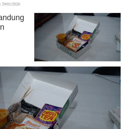
n
29/01/2026
andung
an