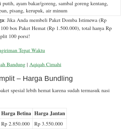
i putih, ayam bakar/goreng, sambal goreng kentang,
apan, pisang, kerupuk, air minum
ga
: Jika Anda membeli Paket Domba Istimewa (Rp
100 box Paket Hemat (Rp 1.500.000), total hanya Rp
lit 100 porsi!
ngiriman Tepat Waktu
qah Bandung
|
Aqiqah Cimahi
mplit – Harga Bundling
aket spesial lebih hemat karena sudah termasuk nasi
Harga Betina
Harga Jantan
Rp 2.850.000
Rp 3.550.000