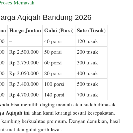
Proses Memasak
arga Aqiqah Bandung 2026
ina
Harga Jantan
Gulai (Porsi)
Sate (Tusuk)
00
–
40 porsi
120 tusuk
00
Rp 2.500.000
50 porsi
200 tusuk
00
Rp 2.750.000
60 porsi
300 tusuk
00
Rp 3.050.000
80 porsi
400 tusuk
00
Rp 3.400.000
100 porsi
500 tusuk
00
Rp 4.700.000
140 porsi
700 tusuk
Anda bisa memilih daging mentah atau sudah dimasak.
a Aqiqah ini
akan kami kurangi sesuai kesepakatan.
or kambing berkualitas premium. Dengan demikian, hasil
ikmat dan gulai gurih lezat.