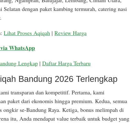
arang, Ngamprah, Batujajar, Lembang, Cimahi Utara,
 Selatan dengan paket kambing termurah, catering nasi
.
a
:
Lihat Proses Aqiqah
|
Review Harga
 via WhatsApp
Bandung Lengkap
|
Daftar Harga Terbaru
qiqah Bandung 2026 Terlengkap
ami transparan dan kompetitif. Pertama, kami
han paket dari ekonomis hingga premium. Kedua, semua
is ongkir se-Bandung Raya. Ketiga, bonus melimpah di
rena itu, Anda mendapat value terbaik untuk budget yang