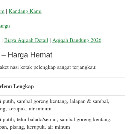
um
|
Kandang Kami
arga
|
Biaya Aqiqah Detail
|
Aqiqah Bandung 2026
k – Harga Hemat
ket nasi kotak pelengkap sangat terjangkau:
 Menu Lengkap
i putih, sambal goreng kentang, lalapan & sambal,
ang, kerupuk, air minum
i putih, telur balado/semur, sambal goreng kentang,
apan, pisang, kerupuk, air minum