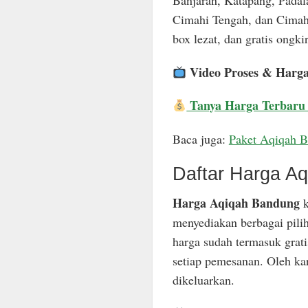
Banjaran, Katapang, Padal
Cimahi Tengah, dan Cimahi
box lezat, dan gratis ongkir
Video Proses & Harg
Tanya Harga Terbaru
Baca juga:
Paket Aqiqah 
Daftar Harga A
Harga Aqiqah Bandung
k
menyediakan berbagai pili
harga sudah termasuk grat
setiap pemesanan. Oleh ka
dikeluarkan.