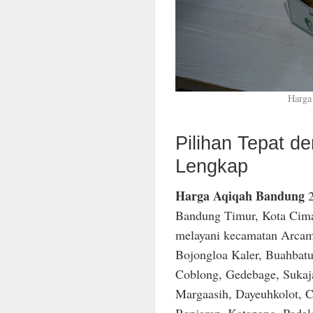
Harga
Pilihan Tepat 
Lengkap
Harga Aqiqah Bandung
2
Bandung Timur, Kota Cima
melayani kecamatan Arcam
Bojongloa Kaler, Buahbatu
Coblong, Gedebage, Sukaja
Margaasih, Dayeuhkolot, C