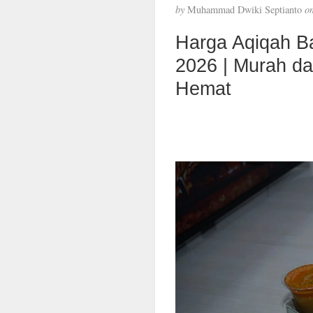
by
Muhammad Dwiki Septianto
o
Harga Aqiqah B
2026 | Murah d
Hemat