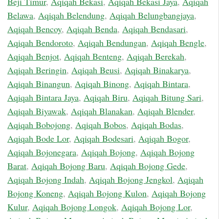
Beji Timur
,
Aqiqah Bekasi
,
Aqiqah Bekasi Jaya
,
Aqiqah
Belawa
,
Aqiqah Belendung
,
Aqiqah Belungbangjaya
,
Aqiqah Bencoy
,
Aqiqah Benda
,
Aqiqah Bendasari
,
Aqiqah Bendoroto
,
Aqiqah Bendungan
,
Aqiqah Bengle
,
Aqiqah Benjot
,
Aqiqah Benteng
,
Aqiqah Berekah
,
Aqiqah Beringin
,
Aqiqah Beusi
,
Aqiqah Binakarya
,
Aqiqah Binangun
,
Aqiqah Binong
,
Aqiqah Bintara
,
Aqiqah Bintara Jaya
,
Aqiqah Biru
,
Aqiqah Bitung Sari
,
Aqiqah Biyawak
,
Aqiqah Blanakan
,
Aqiqah Blender
,
Aqiqah Bobojong
,
Aqiqah Bobos
,
Aqiqah Bodas
,
Aqiqah Bode Lor
,
Aqiqah Bodesari
,
Aqiqah Bogor
,
Aqiqah Bojonegara
,
Aqiqah Bojong
,
Aqiqah Bojong
Barat
,
Aqiqah Bojong Baru
,
Aqiqah Bojong Gede
,
Aqiqah Bojong Indah
,
Aqiqah Bojong Jengkol
,
Aqiqah
Bojong Koneng
,
Aqiqah Bojong Kulon
,
Aqiqah Bojong
Kulur
,
Aqiqah Bojong Longok
,
Aqiqah Bojong Lor
,