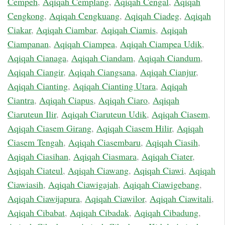
Cempeh
,
Aqiqah Cemplang
,
Aqiqah Cengal
,
Aqiqah
Cengkong
,
Aqiqah Cengkuang
,
Aqiqah Ciadeg
,
Aqiqah
Ciakar
,
Aqiqah Ciambar
,
Aqiqah Ciamis
,
Aqiqah
Ciampanan
,
Aqiqah Ciampea
,
Aqiqah Ciampea Udik
,
Aqiqah Cianaga
,
Aqiqah Ciandam
,
Aqiqah Ciandum
,
Aqiqah Ciangir
,
Aqiqah Ciangsana
,
Aqiqah Cianjur
,
Aqiqah Cianting
,
Aqiqah Cianting Utara
,
Aqiqah
Ciantra
,
Aqiqah Ciapus
,
Aqiqah Ciaro
,
Aqiqah
Ciaruteun Ilir
,
Aqiqah Ciaruteun Udik
,
Aqiqah Ciasem
,
Aqiqah Ciasem Girang
,
Aqiqah Ciasem Hilir
,
Aqiqah
Ciasem Tengah
,
Aqiqah Ciasembaru
,
Aqiqah Ciasih
,
Aqiqah Ciasihan
,
Aqiqah Ciasmara
,
Aqiqah Ciater
,
Aqiqah Ciateul
,
Aqiqah Ciawang
,
Aqiqah Ciawi
,
Aqiqah
Ciawiasih
,
Aqiqah Ciawigajah
,
Aqiqah Ciawigebang
,
Aqiqah Ciawijapura
,
Aqiqah Ciawilor
,
Aqiqah Ciawitali
,
Aqiqah Cibabat
,
Aqiqah Cibadak
,
Aqiqah Cibadung
,