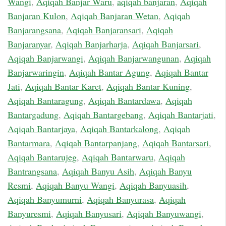
Wangi
,
Aqiqah Banjar Waru
,
aqiqah banjaran
,
Aqiqah
Banjaran Kulon
,
Aqiqah Banjaran Wetan
,
Aqiqah
Banjarangsana
,
Aqiqah Banjaransari
,
Aqiqah
Banjaranyar
,
Aqiqah Banjarharja
,
Aqiqah Banjarsari
,
Aqiqah Banjarwangi
,
Aqiqah Banjarwangunan
,
Aqiqah
Banjarwaringin
,
Aqiqah Bantar Agung
,
Aqiqah Bantar
Jati
,
Aqiqah Bantar Karet
,
Aqiqah Bantar Kuning
,
Aqiqah Bantaragung
,
Aqiqah Bantardawa
,
Aqiqah
Bantargadung
,
Aqiqah Bantargebang
,
Aqiqah Bantarjati
,
Aqiqah Bantarjaya
,
Aqiqah Bantarkalong
,
Aqiqah
Bantarmara
,
Aqiqah Bantarpanjang
,
Aqiqah Bantarsari
,
Aqiqah Bantarujeg
,
Aqiqah Bantarwaru
,
Aqiqah
Bantrangsana
,
Aqiqah Banyu Asih
,
Aqiqah Banyu
Resmi
,
Aqiqah Banyu Wangi
,
Aqiqah Banyuasih
,
Aqiqah Banyumurni
,
Aqiqah Banyurasa
,
Aqiqah
Banyuresmi
,
Aqiqah Banyusari
,
Aqiqah Banyuwangi
,