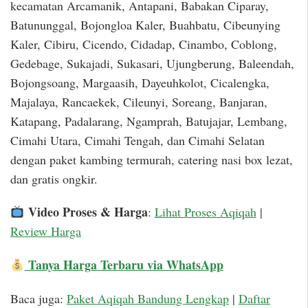
kecamatan Arcamanik, Antapani, Babakan Ciparay,
Batununggal, Bojongloa Kaler, Buahbatu, Cibeunying
Kaler, Cibiru, Cicendo, Cidadap, Cinambo, Coblong,
Gedebage, Sukajadi, Sukasari, Ujungberung, Baleendah,
Bojongsoang, Margaasih, Dayeuhkolot, Cicalengka,
Majalaya, Rancaekek, Cileunyi, Soreang, Banjaran,
Katapang, Padalarang, Ngamprah, Batujajar, Lembang,
Cimahi Utara, Cimahi Tengah, dan Cimahi Selatan
dengan paket kambing termurah, catering nasi box lezat,
dan gratis ongkir.
Video Proses & Harga
:
Lihat Proses Aqiqah
|
Review Harga
Tanya Harga Terbaru via WhatsApp
Baca juga:
Paket Aqiqah Bandung Lengkap
|
Daftar