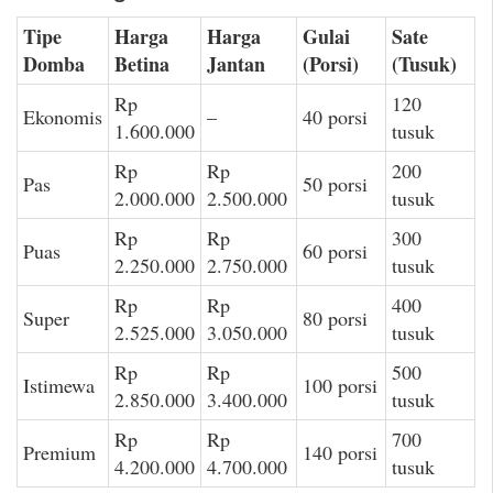
Tipe
Harga
Harga
Gulai
Sate
Domba
Betina
Jantan
(Porsi)
(Tusuk)
Rp
120
Ekonomis
–
40 porsi
1.600.000
tusuk
Rp
Rp
200
Pas
50 porsi
2.000.000
2.500.000
tusuk
Rp
Rp
300
Puas
60 porsi
2.250.000
2.750.000
tusuk
Rp
Rp
400
Super
80 porsi
2.525.000
3.050.000
tusuk
Rp
Rp
500
Istimewa
100 porsi
2.850.000
3.400.000
tusuk
Rp
Rp
700
Premium
140 porsi
4.200.000
4.700.000
tusuk