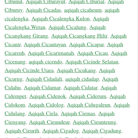
Cibunut
,
Aqiqah Ciburayut
,
Aqiqah Ciburial
,
Aqiqah
Ciburuy
,
Aqiqah Cicadas
,
aqiqah cicaheum
,
aqiqah
cicalengka
,
Aqiqah Cicalengka Kulon
,
Aqiqah
Cicalengka Wetan
,
Aqiqah Cicalung
,
Aqiqah
Cicangkang Girang
,
Aqiqah Cicangkang Hilir
,
Aqiqah
Cicanir
,
Aqiqah Cicantayan
,
Aqiqah Cicapar
,
Aqiqah
Cicareuh
,
Aqiqah Cicarimanah
,
Aqiqah Cicau
,
Aqiqah
Cicenang
,
aqiqah cicendo
,
Aqiqah Cicinde Selatan
,
Aqiqah Cicinde Utara
,
Aqiqah Cicukang
,
Aqiqah
Cicurug
,
Aqiqah Cidadali
,
aqiqah cidadap
,
Aqiqah
Cidahu
,
Aqiqah Cidamar
,
Aqiqah Cidatar
,
Aqiqah
Cidempet
,
Aqiqah Cidenok
,
Aqiqah Ciderum
,
Aqiqah
Cidokom
,
Aqiqah Cidolog
,
Aqiqah Cidugaleun
,
Aqiqah
Cidulang
,
Aqiqah Ciela
,
Aqiqah Ciemas
,
Aqiqah
Ciengang
,
Aqiqah Cieundeur
,
Aqiqah Cieunteung
,
Aqiqah Cieurih
,
Aqiqah Cigadog
,
Aqiqah Cigadung
,