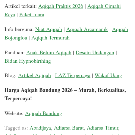
Artikel terkait:
Aqiqah Praktis 2026
|
Aqiqah Cimahi
Raya
|
Paket Juara
Info berguna:
Niat Aqiqah
|
Aqiqah Arcamanik
|
Aqiqah
Bojongloa
|
Aqiqah Termurah
Panduan:
Anak Belum Aqiqah
|
Desain Undangan
|
Bidan Hypnobirthing
Blog:
Artikel Aqiqah
|
LAZ Terpercaya
|
Wakaf Uang
Harga Aqiqah Bandung 2026 – Murah, Berkualitas,
Terpercaya!
Website:
Aqiqah Bandung
Tagged as:
Abadijaya
,
Adiarsa Barat
,
Adiarsa Timur
,