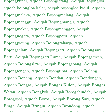
Bojongkunci
,
Aqiqah Bojonglarang
,
Aqiqah Bojongloa
,
aqiqah bojongloa kaler
,
aqiqah bojongloa kidul
,
Aqiqah
Bojongmalaka
,
Aqiqah Bojongmalang
,
Aqiqah
Bojongmanggu
,
Aqiqah Bojongmangu
,
Aqiqah
Bojongmekar
,
Aqiqah Bojongmengger
,
Aqiqah
Bojongnegara
,
Aqiqah Bojongpetir
,
Aqiqah
Bojongpicung
,
Aqiqah Bojongraharja
,
Aqiqah
Bojongsalam
,
Aqiqah Bojongsari
,
Aqiqah Bojongsari
Baru
,
Aqiqah Bojongsari Lama
,
Aqiqah Bojongsawah
,
Aqiqah Bojongslawi
,
Aqiqah Bojongsoang
,
Aqiqah
Bojongtengah
,
Aqiqah Bojongtipar
,
Aqiqah Bolang
,
Aqiqah Bonang
,
Aqiqah Bondan
,
Aqiqah Bondongan
,
Aqiqah Bongas
,
Aqiqah Bongas Kulon
,
Aqiqah Bongas
Wetan
,
Aqiqah Bongkok
,
Aqiqah Boregahindah
,
Aqiqah
Borogojol
,
Aqiqah Boros
,
Aqiqah Boyong Sari
,
Aqiqah
Braga
,
Aqiqah Bringin
,
Aqiqah Brondong
,
aqiqah