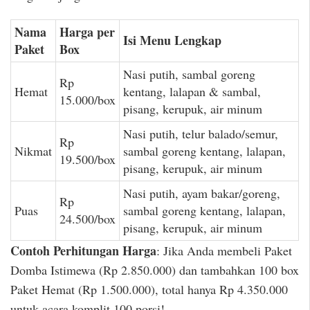
Nama
Harga per
Isi Menu Lengkap
Paket
Box
Nasi putih, sambal goreng
Rp
Hemat
kentang, lalapan & sambal,
15.000/box
pisang, kerupuk, air minum
Nasi putih, telur balado/semur,
Rp
Nikmat
sambal goreng kentang, lalapan,
19.500/box
pisang, kerupuk, air minum
Nasi putih, ayam bakar/goreng,
Rp
Puas
sambal goreng kentang, lalapan,
24.500/box
pisang, kerupuk, air minum
Contoh Perhitungan Harga
: Jika Anda membeli Paket
Domba Istimewa (Rp 2.850.000) dan tambahkan 100 box
Paket Hemat (Rp 1.500.000), total hanya Rp 4.350.000
untuk acara komplit 100 porsi!