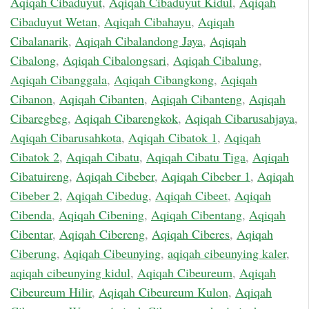
Aqiqah Cibaduyut
,
Aqiqah Cibaduyut Kidul
,
Aqiqah
Cibaduyut Wetan
,
Aqiqah Cibahayu
,
Aqiqah
Cibalanarik
,
Aqiqah Cibalandong Jaya
,
Aqiqah
Cibalong
,
Aqiqah Cibalongsari
,
Aqiqah Cibalung
,
Aqiqah Cibanggala
,
Aqiqah Cibangkong
,
Aqiqah
Cibanon
,
Aqiqah Cibanten
,
Aqiqah Cibanteng
,
Aqiqah
Cibaregbeg
,
Aqiqah Cibarengkok
,
Aqiqah Cibarusahjaya
,
Aqiqah Cibarusahkota
,
Aqiqah Cibatok 1
,
Aqiqah
Cibatok 2
,
Aqiqah Cibatu
,
Aqiqah Cibatu Tiga
,
Aqiqah
Cibatuireng
,
Aqiqah Cibeber
,
Aqiqah Cibeber 1
,
Aqiqah
Cibeber 2
,
Aqiqah Cibedug
,
Aqiqah Cibeet
,
Aqiqah
Cibenda
,
Aqiqah Cibening
,
Aqiqah Cibentang
,
Aqiqah
Cibentar
,
Aqiqah Cibereng
,
Aqiqah Ciberes
,
Aqiqah
Ciberung
,
Aqiqah Cibeunying
,
aqiqah cibeunying kaler
,
aqiqah cibeunying kidul
,
Aqiqah Cibeureum
,
Aqiqah
Cibeureum Hilir
,
Aqiqah Cibeureum Kulon
,
Aqiqah