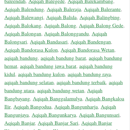
baleendah
,
Aqiqah Balegede
,
Aqiqah Balekambang
,
Aqiqah Balendung
,
Aqiqah Baleraja
,
Aqiqah Balerante
,
Aqiqah Balewangi
,
Aqiqah Balida
,
Aqiqah Balingbing
,
Aqiqah Balokang
,
Aqiqah Balong
,
Aqiqah Balong Gede
,
Aqiqah Balongan
,
Aqiqah Balonggandu
,
Aqiqah
Balongsari
,
Aqiqah Bandasari
,
Aqiqah Bandengan
,
Aqiqah Bandorasa Kulon
,
Aqiqah Bandorasa Wetan
,
aqiqah bandung
,
aqiqah bandung barat
,
aqiqah bandung
hemat
,
aqiqah bandung jawa barat
,
aqiqah bandung
kidul
,
aqiqah bandung kulon
,
aqiqah bandung raya
,
aqiqah bandung selatan
,
aqiqah bandung terbaik
,
aqiqah
bandung utara
,
aqiqah bandung wetan
,
Aqiqah
Bangbayang
,
Aqiqah Banggalamulya
,
Aqiqah Bangkaloa
Ilir
,
Aqiqah Bangodua
,
Aqiqah Bangunharja
,
Aqiqah
Bangunjaya
,
Aqiqah Bangunkarya
,
Aqiqah Bangunsari
,
Aqiqah Banjar
,
Aqiqah Banjar Sari
,
Aqiqah Banjar