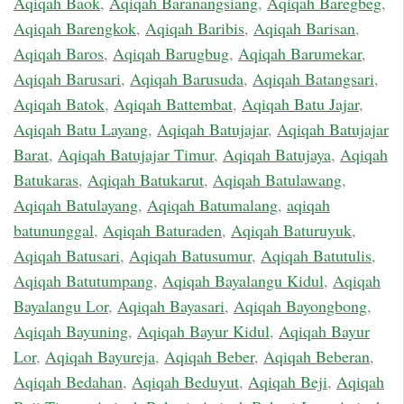
Aqiqah Baok
,
Aqiqah Baranangsiang
,
Aqiqah Baregbeg
,
Aqiqah Barengkok
,
Aqiqah Baribis
,
Aqiqah Barisan
,
Aqiqah Baros
,
Aqiqah Barugbug
,
Aqiqah Barumekar
,
Aqiqah Barusari
,
Aqiqah Barusuda
,
Aqiqah Batangsari
,
Aqiqah Batok
,
Aqiqah Battembat
,
Aqiqah Batu Jajar
,
Aqiqah Batu Layang
,
Aqiqah Batujajar
,
Aqiqah Batujajar
Barat
,
Aqiqah Batujajar Timur
,
Aqiqah Batujaya
,
Aqiqah
Batukaras
,
Aqiqah Batukarut
,
Aqiqah Batulawang
,
Aqiqah Batulayang
,
Aqiqah Batumalang
,
aqiqah
batununggal
,
Aqiqah Baturaden
,
Aqiqah Baturuyuk
,
Aqiqah Batusari
,
Aqiqah Batusumur
,
Aqiqah Batutulis
,
Aqiqah Batutumpang
,
Aqiqah Bayalangu Kidul
,
Aqiqah
Bayalangu Lor
,
Aqiqah Bayasari
,
Aqiqah Bayongbong
,
Aqiqah Bayuning
,
Aqiqah Bayur Kidul
,
Aqiqah Bayur
Lor
,
Aqiqah Bayureja
,
Aqiqah Beber
,
Aqiqah Beberan
,
Aqiqah Bedahan
,
Aqiqah Beduyut
,
Aqiqah Beji
,
Aqiqah