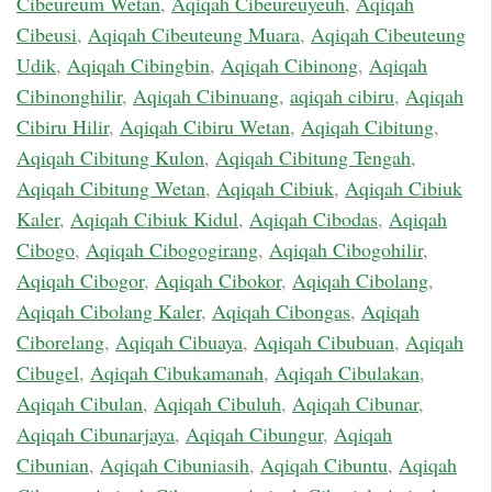
Cibeureum Wetan
,
Aqiqah Cibeureuyeuh
,
Aqiqah
Cibeusi
,
Aqiqah Cibeuteung Muara
,
Aqiqah Cibeuteung
Udik
,
Aqiqah Cibingbin
,
Aqiqah Cibinong
,
Aqiqah
Cibinonghilir
,
Aqiqah Cibinuang
,
aqiqah cibiru
,
Aqiqah
Cibiru Hilir
,
Aqiqah Cibiru Wetan
,
Aqiqah Cibitung
,
Aqiqah Cibitung Kulon
,
Aqiqah Cibitung Tengah
,
Aqiqah Cibitung Wetan
,
Aqiqah Cibiuk
,
Aqiqah Cibiuk
Kaler
,
Aqiqah Cibiuk Kidul
,
Aqiqah Cibodas
,
Aqiqah
Cibogo
,
Aqiqah Cibogogirang
,
Aqiqah Cibogohilir
,
Aqiqah Cibogor
,
Aqiqah Cibokor
,
Aqiqah Cibolang
,
Aqiqah Cibolang Kaler
,
Aqiqah Cibongas
,
Aqiqah
Ciborelang
,
Aqiqah Cibuaya
,
Aqiqah Cibubuan
,
Aqiqah
Cibugel
,
Aqiqah Cibukamanah
,
Aqiqah Cibulakan
,
Aqiqah Cibulan
,
Aqiqah Cibuluh
,
Aqiqah Cibunar
,
Aqiqah Cibunarjaya
,
Aqiqah Cibungur
,
Aqiqah
Cibunian
,
Aqiqah Cibuniasih
,
Aqiqah Cibuntu
,
Aqiqah