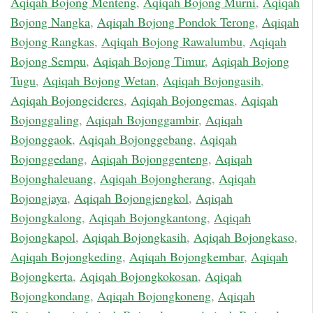
Aqiqah Bojong Menteng
,
Aqiqah Bojong Murni
,
Aqiqah
Bojong Nangka
,
Aqiqah Bojong Pondok Terong
,
Aqiqah
Bojong Rangkas
,
Aqiqah Bojong Rawalumbu
,
Aqiqah
Bojong Sempu
,
Aqiqah Bojong Timur
,
Aqiqah Bojong
Tugu
,
Aqiqah Bojong Wetan
,
Aqiqah Bojongasih
,
Aqiqah Bojongcideres
,
Aqiqah Bojongemas
,
Aqiqah
Bojonggaling
,
Aqiqah Bojonggambir
,
Aqiqah
Bojonggaok
,
Aqiqah Bojonggebang
,
Aqiqah
Bojonggedang
,
Aqiqah Bojonggenteng
,
Aqiqah
Bojonghaleuang
,
Aqiqah Bojongherang
,
Aqiqah
Bojongjaya
,
Aqiqah Bojongjengkol
,
Aqiqah
Bojongkalong
,
Aqiqah Bojongkantong
,
Aqiqah
Bojongkapol
,
Aqiqah Bojongkasih
,
Aqiqah Bojongkaso
,
Aqiqah Bojongkeding
,
Aqiqah Bojongkembar
,
Aqiqah
Bojongkerta
,
Aqiqah Bojongkokosan
,
Aqiqah
Bojongkondang
,
Aqiqah Bojongkoneng
,
Aqiqah