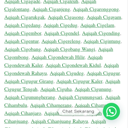
Aqiqah Cigagade
,
Aqiqah Cigaleuh
,
Aqiqah
Cigalontang
,
Aqiqah Ciganjeng
,
Aqiqah Cigaronggong
,
Aqiqah Cigarukgak
,
Aqiqah Cigasong
,
Aqiqah Cigayam
,
Aqiqah Cigedang
,
Aqiqah Cigedug
,
Aqiqah Cigelam
,
Aqiqah Cigembor
,
Aqiqah Cigendel
,
Aqiqah Cigending
,
Aqiqah Cigentur
,
Aqiqah Cigereleng
,
Aqiqah Cigintung
,
Aqiqah Cigobang
,
Aqiqah Cigobang Wangi
,
Aqiqah
Cigombong
,
Aqiqah Cigondewah Hilir
,
Aqiqah
Cigondewah Kaler
,
Aqiqah Cigondewah Kidul
,
Aqiqah
Cigondewah Rahayu
,
Aqiqah Cigudeg
,
Aqiqah Cigugur
,
Aqiqah Cigugur Girang
,
Aqiqah Cigugur Kaler
,
Aqiqah
Cigugur Tengah
,
Aqiqah Ciguha
,
Aqiqah Cigunung
,
Aqiqah Cigunungherang
,
Aqiqah Cigunungsari
,
Aqiqah
Cihambulu
,
Aqiqah Cihamerang
,
Aqiqah Cihampelas
,
Chat Sekarang
Aqiqah Cihanjaro
,
Aqiqah Cihanjawar
,
Aqiqah
Cihanjuang
,
Aqiqah Cihanjuang Rahayu
,
Aqiqah