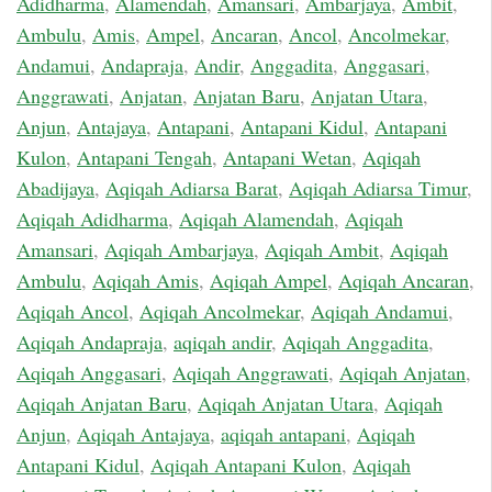
Adidharma
,
Alamendah
,
Amansari
,
Ambarjaya
,
Ambit
,
Ambulu
,
Amis
,
Ampel
,
Ancaran
,
Ancol
,
Ancolmekar
,
Andamui
,
Andapraja
,
Andir
,
Anggadita
,
Anggasari
,
Anggrawati
,
Anjatan
,
Anjatan Baru
,
Anjatan Utara
,
Anjun
,
Antajaya
,
Antapani
,
Antapani Kidul
,
Antapani
Kulon
,
Antapani Tengah
,
Antapani Wetan
,
Aqiqah
Abadijaya
,
Aqiqah Adiarsa Barat
,
Aqiqah Adiarsa Timur
,
Aqiqah Adidharma
,
Aqiqah Alamendah
,
Aqiqah
Amansari
,
Aqiqah Ambarjaya
,
Aqiqah Ambit
,
Aqiqah
Ambulu
,
Aqiqah Amis
,
Aqiqah Ampel
,
Aqiqah Ancaran
,
Aqiqah Ancol
,
Aqiqah Ancolmekar
,
Aqiqah Andamui
,
Aqiqah Andapraja
,
aqiqah andir
,
Aqiqah Anggadita
,
Aqiqah Anggasari
,
Aqiqah Anggrawati
,
Aqiqah Anjatan
,
Aqiqah Anjatan Baru
,
Aqiqah Anjatan Utara
,
Aqiqah
Anjun
,
Aqiqah Antajaya
,
aqiqah antapani
,
Aqiqah
Antapani Kidul
,
Aqiqah Antapani Kulon
,
Aqiqah