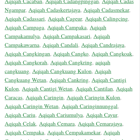
Aqiqah Cacaban
,
Aqiqah Cadangpinggan
,
Aqiqah Cadas
Ngampar
,
Aqiqah Cadaskertajaya
,
Aqiqah Cadasmekar
,
Aqiqah Cadassari
,
Aqiqah Cageur
,
Aqiqah Calingcing
,
Aqiqah Campaga
,
Aqiqah Campaka
,
Aqiqah
Campakamulya
,
Aqiqah Campakasari
,
Aqiqah
Campakawarna
,
Aqiqah Candali
,
Aqiqah Candrajaya
,
Aqiqah Cangkingan
,
Aqiqah Cangko
,
Aqiqah Cangkoak
,
Aqiqah Cangkorah
,
Aqiqah Cangkring
,
aqiqah
cangkuang
,
Aqiqah Cangkuang Kulon
,
Aqiqah
Cangkuang Wetan
,
Aqiqah Cankring
,
Aqiqah Cantigi
Kulon
,
Aqiqah Cantigi Wetan
,
Aqiqah Cantilan
,
Aqiqah
Caracas
,
Aqiqah Caringin
,
Aqiqah Caringin Kulon
,
Aqiqah Caringin Wetan
,
Aqiqah Caringinnunggal
,
Aqiqah Cariu
,
Aqiqah Cariumulya
,
Aqiqah Cayur
,
Aqiqah Celak
,
Aqiqah Cemara
,
Aqiqah Cemarajaya
,
Aqiqah Cempaka
,
Aqiqah Cempakamekar
,
Aqiqah