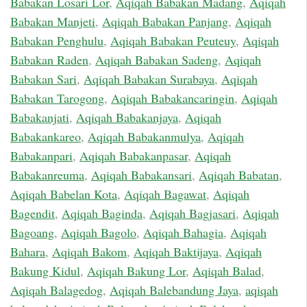
Babakan Losari Lor
,
Aqiqah Babakan Madang
,
Aqiqah
Babakan Manjeti
,
Aqiqah Babakan Panjang
,
Aqiqah
Babakan Penghulu
,
Aqiqah Babakan Peuteuy
,
Aqiqah
Babakan Raden
,
Aqiqah Babakan Sadeng
,
Aqiqah
Babakan Sari
,
Aqiqah Babakan Surabaya
,
Aqiqah
Babakan Tarogong
,
Aqiqah Babakancaringin
,
Aqiqah
Babakanjati
,
Aqiqah Babakanjaya
,
Aqiqah
Babakankareo
,
Aqiqah Babakanmulya
,
Aqiqah
Babakanpari
,
Aqiqah Babakanpasar
,
Aqiqah
Babakanreuma
,
Aqiqah Babakansari
,
Aqiqah Babatan
,
Aqiqah Babelan Kota
,
Aqiqah Bagawat
,
Aqiqah
Bagendit
,
Aqiqah Baginda
,
Aqiqah Bagjasari
,
Aqiqah
Bagoang
,
Aqiqah Bagolo
,
Aqiqah Bahagia
,
Aqiqah
Bahara
,
Aqiqah Bakom
,
Aqiqah Baktijaya
,
Aqiqah
Bakung Kidul
,
Aqiqah Bakung Lor
,
Aqiqah Balad
,
Aqiqah Balagedog
,
Aqiqah Balebandung Jaya
,
aqiqah