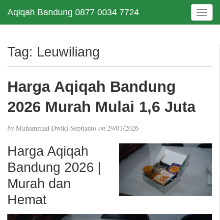
Aqiqah Bandung 0877 0034 7724
T
o
g
g
Tag:
Leuwiliang
l
e
n
Harga Aqiqah Bandung
a
v
2026 Murah Mulai 1,6 Juta
i
g
by
Muhammad Dwiki Septianto
on
29/01/2026
a
t
Harga Aqiqah
i
Bandung 2026 |
o
n
Murah dan
Hemat