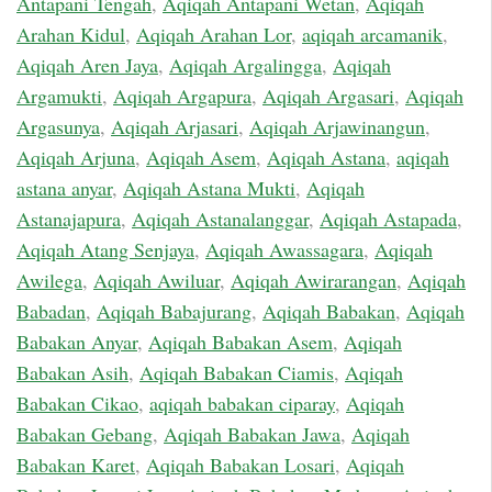
Antapani Tengah
,
Aqiqah Antapani Wetan
,
Aqiqah
Arahan Kidul
,
Aqiqah Arahan Lor
,
aqiqah arcamanik
,
Aqiqah Aren Jaya
,
Aqiqah Argalingga
,
Aqiqah
Argamukti
,
Aqiqah Argapura
,
Aqiqah Argasari
,
Aqiqah
Argasunya
,
Aqiqah Arjasari
,
Aqiqah Arjawinangun
,
Aqiqah Arjuna
,
Aqiqah Asem
,
Aqiqah Astana
,
aqiqah
astana anyar
,
Aqiqah Astana Mukti
,
Aqiqah
Astanajapura
,
Aqiqah Astanalanggar
,
Aqiqah Astapada
,
Aqiqah Atang Senjaya
,
Aqiqah Awassagara
,
Aqiqah
Awilega
,
Aqiqah Awiluar
,
Aqiqah Awirarangan
,
Aqiqah
Babadan
,
Aqiqah Babajurang
,
Aqiqah Babakan
,
Aqiqah
Babakan Anyar
,
Aqiqah Babakan Asem
,
Aqiqah
Babakan Asih
,
Aqiqah Babakan Ciamis
,
Aqiqah
Babakan Cikao
,
aqiqah babakan ciparay
,
Aqiqah
Babakan Gebang
,
Aqiqah Babakan Jawa
,
Aqiqah
Babakan Karet
,
Aqiqah Babakan Losari
,
Aqiqah