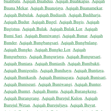
buahbatu
,
Aqiqah Buahdua
,
Aqiqah Buahkapas
,
Aqiqah
Buana Mekar
,
Aqiqah Buanajaya
,
Aqiqah Buanamekar
,
Aqiqah Bubulak
,
Aqiqah Budiasih
,
Aqiqah Budiharja
,
Aqiqah Budur
,
Aqiqah Bugel
,
Aqiqah Bugis
,
Aqiqah
Bugistua
,
Aqiqah Bulak
,
Aqiqah Bulak Lor
,
Aqiqah
Bumi Sari
,
Aqiqah Bumiwangi
,
Aqiqah Bunar
,
Aqiqah
Bunder
,
Aqiqah Bungbangsari
,
Aqiqah Bungbulang
,
Aqiqah Bungko
,
Aqiqah Bungko Lor
,
Aqiqah
Bungurberes
,
Aqiqah Bungurjaya
,
Aqiqah Bungursari
,
Aqiqah Buniara
,
Aqiqah Buniasih
,
Aqiqah Bunibakti
,
Aqiqah Bunigeulis
,
Aqiqah Bunihayu
,
Aqiqah Bunijaya
,
Aqiqah Bunikasih
,
Aqiqah Buninagara
,
Aqiqah Bunisari
,
Aqiqah Buniseuri
,
Aqiqah Buniwangi
,
Aqiqah Bunter
,
Aqiqah Buntet
,
Aqiqah Buntu
,
Aqiqah Burangkeng
,
Aqiqah Burangrang
,
Aqiqah Burujul Kulon
,
Aqiqah
Burujul Wetan
,
Aqiqah Burujuljaya
,
Aqiqah Buyut
,