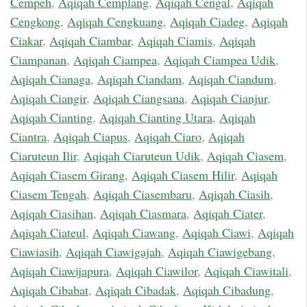
Cempeh
,
Aqiqah Cemplang
,
Aqiqah Cengal
,
Aqiqah
Cengkong
,
Aqiqah Cengkuang
,
Aqiqah Ciadeg
,
Aqiqah
Ciakar
,
Aqiqah Ciambar
,
Aqiqah Ciamis
,
Aqiqah
Ciampanan
,
Aqiqah Ciampea
,
Aqiqah Ciampea Udik
,
Aqiqah Cianaga
,
Aqiqah Ciandam
,
Aqiqah Ciandum
,
Aqiqah Ciangir
,
Aqiqah Ciangsana
,
Aqiqah Cianjur
,
Aqiqah Cianting
,
Aqiqah Cianting Utara
,
Aqiqah
Ciantra
,
Aqiqah Ciapus
,
Aqiqah Ciaro
,
Aqiqah
Ciaruteun Ilir
,
Aqiqah Ciaruteun Udik
,
Aqiqah Ciasem
,
Aqiqah Ciasem Girang
,
Aqiqah Ciasem Hilir
,
Aqiqah
Ciasem Tengah
,
Aqiqah Ciasembaru
,
Aqiqah Ciasih
,
Aqiqah Ciasihan
,
Aqiqah Ciasmara
,
Aqiqah Ciater
,
Aqiqah Ciateul
,
Aqiqah Ciawang
,
Aqiqah Ciawi
,
Aqiqah
Ciawiasih
,
Aqiqah Ciawigajah
,
Aqiqah Ciawigebang
,
Aqiqah Ciawijapura
,
Aqiqah Ciawilor
,
Aqiqah Ciawitali
,
Aqiqah Cibabat
,
Aqiqah Cibadak
,
Aqiqah Cibadung
,