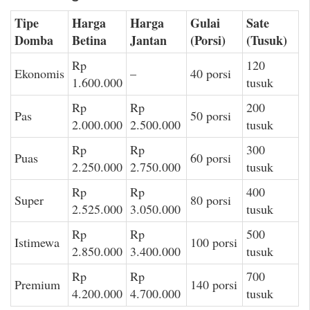
Tipe
Harga
Harga
Gulai
Sate
Domba
Betina
Jantan
(Porsi)
(Tusuk)
Rp
120
Ekonomis
–
40 porsi
1.600.000
tusuk
Rp
Rp
200
Pas
50 porsi
2.000.000
2.500.000
tusuk
Rp
Rp
300
Puas
60 porsi
2.250.000
2.750.000
tusuk
Rp
Rp
400
Super
80 porsi
2.525.000
3.050.000
tusuk
Rp
Rp
500
Istimewa
100 porsi
2.850.000
3.400.000
tusuk
Rp
Rp
700
Premium
140 porsi
4.200.000
4.700.000
tusuk