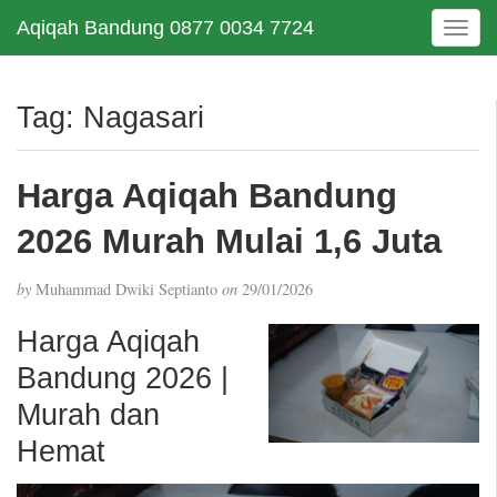
Aqiqah Bandung 0877 0034 7724
T
o
g
g
Tag:
Nagasari
l
e
n
Harga Aqiqah Bandung
a
v
2026 Murah Mulai 1,6 Juta
i
g
by
Muhammad Dwiki Septianto
on
29/01/2026
a
t
Harga Aqiqah
i
Bandung 2026 |
o
n
Murah dan
Hemat