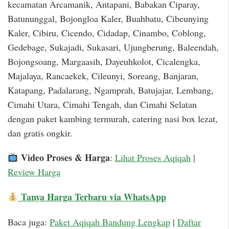
kecamatan Arcamanik, Antapani, Babakan Ciparay,
Batununggal, Bojongloa Kaler, Buahbatu, Cibeunying
Kaler, Cibiru, Cicendo, Cidadap, Cinambo, Coblong,
Gedebage, Sukajadi, Sukasari, Ujungberung, Baleendah,
Bojongsoang, Margaasih, Dayeuhkolot, Cicalengka,
Majalaya, Rancaekek, Cileunyi, Soreang, Banjaran,
Katapang, Padalarang, Ngamprah, Batujajar, Lembang,
Cimahi Utara, Cimahi Tengah, dan Cimahi Selatan
dengan paket kambing termurah, catering nasi box lezat,
dan gratis ongkir.
Video Proses & Harga
:
Lihat Proses Aqiqah
|
Review Harga
Tanya Harga Terbaru via WhatsApp
Baca juga:
Paket Aqiqah Bandung Lengkap
|
Daftar