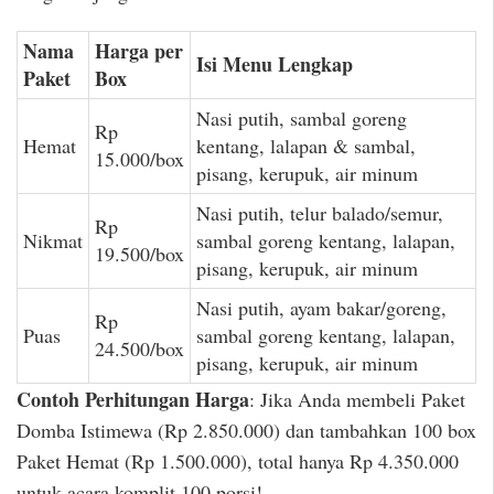
Nama
Harga per
Isi Menu Lengkap
Paket
Box
Nasi putih, sambal goreng
Rp
Hemat
kentang, lalapan & sambal,
15.000/box
pisang, kerupuk, air minum
Nasi putih, telur balado/semur,
Rp
Nikmat
sambal goreng kentang, lalapan,
19.500/box
pisang, kerupuk, air minum
Nasi putih, ayam bakar/goreng,
Rp
Puas
sambal goreng kentang, lalapan,
24.500/box
pisang, kerupuk, air minum
Contoh Perhitungan Harga
: Jika Anda membeli Paket
Domba Istimewa (Rp 2.850.000) dan tambahkan 100 box
Paket Hemat (Rp 1.500.000), total hanya Rp 4.350.000
untuk acara komplit 100 porsi!