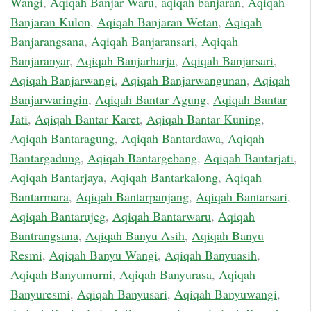
Wangi
,
Aqiqah Banjar Waru
,
aqiqah banjaran
,
Aqiqah
Banjaran Kulon
,
Aqiqah Banjaran Wetan
,
Aqiqah
Banjarangsana
,
Aqiqah Banjaransari
,
Aqiqah
Banjaranyar
,
Aqiqah Banjarharja
,
Aqiqah Banjarsari
,
Aqiqah Banjarwangi
,
Aqiqah Banjarwangunan
,
Aqiqah
Banjarwaringin
,
Aqiqah Bantar Agung
,
Aqiqah Bantar
Jati
,
Aqiqah Bantar Karet
,
Aqiqah Bantar Kuning
,
Aqiqah Bantaragung
,
Aqiqah Bantardawa
,
Aqiqah
Bantargadung
,
Aqiqah Bantargebang
,
Aqiqah Bantarjati
,
Aqiqah Bantarjaya
,
Aqiqah Bantarkalong
,
Aqiqah
Bantarmara
,
Aqiqah Bantarpanjang
,
Aqiqah Bantarsari
,
Aqiqah Bantarujeg
,
Aqiqah Bantarwaru
,
Aqiqah
Bantrangsana
,
Aqiqah Banyu Asih
,
Aqiqah Banyu
Resmi
,
Aqiqah Banyu Wangi
,
Aqiqah Banyuasih
,
Aqiqah Banyumurni
,
Aqiqah Banyurasa
,
Aqiqah
Banyuresmi
,
Aqiqah Banyusari
,
Aqiqah Banyuwangi
,