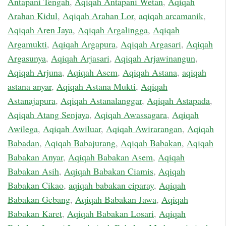
Antapani Tengah
,
Aqiqah Antapani Wetan
,
Aqiqah
Arahan Kidul
,
Aqiqah Arahan Lor
,
aqiqah arcamanik
,
Aqiqah Aren Jaya
,
Aqiqah Argalingga
,
Aqiqah
Argamukti
,
Aqiqah Argapura
,
Aqiqah Argasari
,
Aqiqah
Argasunya
,
Aqiqah Arjasari
,
Aqiqah Arjawinangun
,
Aqiqah Arjuna
,
Aqiqah Asem
,
Aqiqah Astana
,
aqiqah
astana anyar
,
Aqiqah Astana Mukti
,
Aqiqah
Astanajapura
,
Aqiqah Astanalanggar
,
Aqiqah Astapada
,
Aqiqah Atang Senjaya
,
Aqiqah Awassagara
,
Aqiqah
Awilega
,
Aqiqah Awiluar
,
Aqiqah Awirarangan
,
Aqiqah
Babadan
,
Aqiqah Babajurang
,
Aqiqah Babakan
,
Aqiqah
Babakan Anyar
,
Aqiqah Babakan Asem
,
Aqiqah
Babakan Asih
,
Aqiqah Babakan Ciamis
,
Aqiqah
Babakan Cikao
,
aqiqah babakan ciparay
,
Aqiqah
Babakan Gebang
,
Aqiqah Babakan Jawa
,
Aqiqah
Babakan Karet
,
Aqiqah Babakan Losari
,
Aqiqah