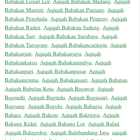
Babakan Losari Lor
,
Aqiqah Babakan Madang
,
Aqiqah
Babakan Manjeti
,
Aqiqah Babakan Panjang
,
Aqiqah
Babakan Penghulu
,
Aqiqah Babakan Peuteuy
,
Aqiqah
Babakan Raden
,
Aqiqah Babakan Sadeng
,
Aqiqah
Babakan Sari
,
Aqiqah Babakan Surabaya
,
Aqiqah
Babakan Tarogong
,
Aqiqah Babakancaringin
,
Aqiqah
Babakanjati
,
Aqiqah Babakanjaya
,
Aqiqah
Babakankareo
,
Aqiqah Babakanmulya
,
Aqiqah
Babakanpari
,
Aqiqah Babakanpasar
,
Aqiqah
Babakanreuma
,
Aqiqah Babakansari
,
Aqiqah Babatan
,
Aqiqah Babelan Kota
,
Aqiqah Bagawat
,
Aqiqah
Bagendit
,
Aqiqah Baginda
,
Aqiqah Bagjasari
,
Aqiqah
Bagoang
,
Aqiqah Bagolo
,
Aqiqah Bahagia
,
Aqiqah
Bahara
,
Aqiqah Bakom
,
Aqiqah Baktijaya
,
Aqiqah
Bakung Kidul
,
Aqiqah Bakung Lor
,
Aqiqah Balad
,
Aqiqah Balagedog
,
Aqiqah Balebandung Jaya
,
aqiqah