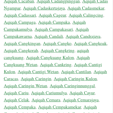
Aqiqah Cacaban
,
Aqiqah Cadangpinggan
,
Aqiqah Cadas
Ngampar
,
Aqiqah Cadaskertajaya
,
Aqiqah Cadasmekar
,
Aqiqah Cadassari
,
Aqiqah Cageur
,
Aqiqah Calingcing
,
Aqiqah Campaga
,
Aqiqah Campaka
,
Aqiqah
Campakamulya
,
Aqiqah Campakasari
,
Aqiqah
Campakawarna
,
Aqiqah Candali
,
Aqiqah Candrajaya
,
Aqiqah Cangkingan
,
Aqiqah Cangko
,
Aqiqah Cangkoak
,
Aqiqah Cangkorah
,
Aqiqah Cangkring
,
aqiqah
cangkuang
,
Aqiqah Cangkuang Kulon
,
Aqiqah
Cangkuang Wetan
,
Aqiqah Cankring
,
Aqiqah Cantigi
Kulon
,
Aqiqah Cantigi Wetan
,
Aqiqah Cantilan
,
Aqiqah
Caracas
,
Aqiqah Caringin
,
Aqiqah Caringin Kulon
,
Aqiqah Caringin Wetan
,
Aqiqah Caringinnunggal
,
Aqiqah Cariu
,
Aqiqah Cariumulya
,
Aqiqah Cayur
,
Aqiqah Celak
,
Aqiqah Cemara
,
Aqiqah Cemarajaya
,
Aqiqah Cempaka
,
Aqiqah Cempakamekar
,
Aqiqah