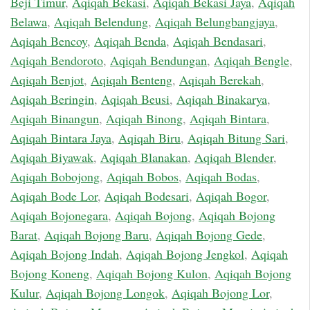
Beji Timur
,
Aqiqah Bekasi
,
Aqiqah Bekasi Jaya
,
Aqiqah
Belawa
,
Aqiqah Belendung
,
Aqiqah Belungbangjaya
,
Aqiqah Bencoy
,
Aqiqah Benda
,
Aqiqah Bendasari
,
Aqiqah Bendoroto
,
Aqiqah Bendungan
,
Aqiqah Bengle
,
Aqiqah Benjot
,
Aqiqah Benteng
,
Aqiqah Berekah
,
Aqiqah Beringin
,
Aqiqah Beusi
,
Aqiqah Binakarya
,
Aqiqah Binangun
,
Aqiqah Binong
,
Aqiqah Bintara
,
Aqiqah Bintara Jaya
,
Aqiqah Biru
,
Aqiqah Bitung Sari
,
Aqiqah Biyawak
,
Aqiqah Blanakan
,
Aqiqah Blender
,
Aqiqah Bobojong
,
Aqiqah Bobos
,
Aqiqah Bodas
,
Aqiqah Bode Lor
,
Aqiqah Bodesari
,
Aqiqah Bogor
,
Aqiqah Bojonegara
,
Aqiqah Bojong
,
Aqiqah Bojong
Barat
,
Aqiqah Bojong Baru
,
Aqiqah Bojong Gede
,
Aqiqah Bojong Indah
,
Aqiqah Bojong Jengkol
,
Aqiqah
Bojong Koneng
,
Aqiqah Bojong Kulon
,
Aqiqah Bojong
Kulur
,
Aqiqah Bojong Longok
,
Aqiqah Bojong Lor
,