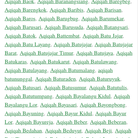
Aqiqah Baok
,
Aqiqah Baranangsiang
,
Aqiqah Baregbeg
,
Aqiqah Barengkok
,
Aqiqah Baribis
,
Aqiqah Barisan
,
Aqiqah Baros
,
Aqiqah Barugbug
,
Aqiqah Barumekar
,
Aqiqah Barusari
,
Aqiqah Barusuda
,
Aqiqah Batangsari
,
Aqiqah Batok
,
Aqiqah Battembat
,
Aqiqah Batu Jajar
,
Aqiqah Batu Layang
,
Aqiqah Batujajar
,
Aqiqah Batujajar
Barat
,
Aqiqah Batujajar Timur
,
Aqiqah Batujaya
,
Aqiqah
Batukaras
,
Aqiqah Batukarut
,
Aqiqah Batulawang
,
Aqiqah Batulayang
,
Aqiqah Batumalang
,
aqiqah
batununggal
,
Aqiqah Baturaden
,
Aqiqah Baturuyuk
,
Aqiqah Batusari
,
Aqiqah Batusumur
,
Aqiqah Batutulis
,
Aqiqah Batutumpang
,
Aqiqah Bayalangu Kidul
,
Aqiqah
Bayalangu Lor
,
Aqiqah Bayasari
,
Aqiqah Bayongbong
,
Aqiqah Bayuning
,
Aqiqah Bayur Kidul
,
Aqiqah Bayur
Lor
,
Aqiqah Bayureja
,
Aqiqah Beber
,
Aqiqah Beberan
,
Aqiqah Bedahan
,
Aqiqah Beduyut
,
Aqiqah Beji
,
Aqiqah