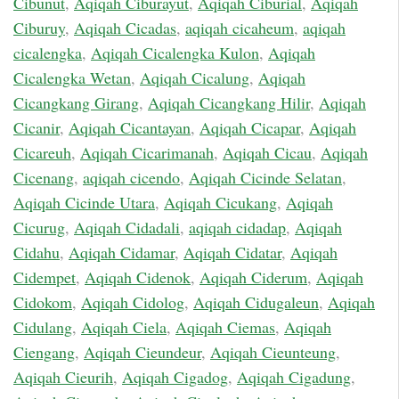
Cibunut
,
Aqiqah Ciburayut
,
Aqiqah Ciburial
,
Aqiqah
Ciburuy
,
Aqiqah Cicadas
,
aqiqah cicaheum
,
aqiqah
cicalengka
,
Aqiqah Cicalengka Kulon
,
Aqiqah
Cicalengka Wetan
,
Aqiqah Cicalung
,
Aqiqah
Cicangkang Girang
,
Aqiqah Cicangkang Hilir
,
Aqiqah
Cicanir
,
Aqiqah Cicantayan
,
Aqiqah Cicapar
,
Aqiqah
Cicareuh
,
Aqiqah Cicarimanah
,
Aqiqah Cicau
,
Aqiqah
Cicenang
,
aqiqah cicendo
,
Aqiqah Cicinde Selatan
,
Aqiqah Cicinde Utara
,
Aqiqah Cicukang
,
Aqiqah
Cicurug
,
Aqiqah Cidadali
,
aqiqah cidadap
,
Aqiqah
Cidahu
,
Aqiqah Cidamar
,
Aqiqah Cidatar
,
Aqiqah
Cidempet
,
Aqiqah Cidenok
,
Aqiqah Ciderum
,
Aqiqah
Cidokom
,
Aqiqah Cidolog
,
Aqiqah Cidugaleun
,
Aqiqah
Cidulang
,
Aqiqah Ciela
,
Aqiqah Ciemas
,
Aqiqah
Ciengang
,
Aqiqah Cieundeur
,
Aqiqah Cieunteung
,
Aqiqah Cieurih
,
Aqiqah Cigadog
,
Aqiqah Cigadung
,