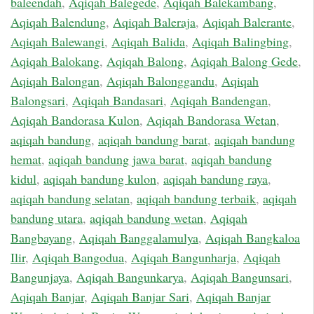
baleendah
,
Aqiqah Balegede
,
Aqiqah Balekambang
,
Aqiqah Balendung
,
Aqiqah Baleraja
,
Aqiqah Balerante
,
Aqiqah Balewangi
,
Aqiqah Balida
,
Aqiqah Balingbing
,
Aqiqah Balokang
,
Aqiqah Balong
,
Aqiqah Balong Gede
,
Aqiqah Balongan
,
Aqiqah Balonggandu
,
Aqiqah
Balongsari
,
Aqiqah Bandasari
,
Aqiqah Bandengan
,
Aqiqah Bandorasa Kulon
,
Aqiqah Bandorasa Wetan
,
aqiqah bandung
,
aqiqah bandung barat
,
aqiqah bandung
hemat
,
aqiqah bandung jawa barat
,
aqiqah bandung
kidul
,
aqiqah bandung kulon
,
aqiqah bandung raya
,
aqiqah bandung selatan
,
aqiqah bandung terbaik
,
aqiqah
bandung utara
,
aqiqah bandung wetan
,
Aqiqah
Bangbayang
,
Aqiqah Banggalamulya
,
Aqiqah Bangkaloa
Ilir
,
Aqiqah Bangodua
,
Aqiqah Bangunharja
,
Aqiqah
Bangunjaya
,
Aqiqah Bangunkarya
,
Aqiqah Bangunsari
,
Aqiqah Banjar
,
Aqiqah Banjar Sari
,
Aqiqah Banjar