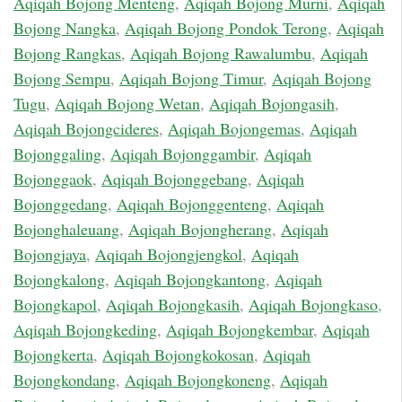
Aqiqah Bojong Menteng
,
Aqiqah Bojong Murni
,
Aqiqah
Bojong Nangka
,
Aqiqah Bojong Pondok Terong
,
Aqiqah
Bojong Rangkas
,
Aqiqah Bojong Rawalumbu
,
Aqiqah
Bojong Sempu
,
Aqiqah Bojong Timur
,
Aqiqah Bojong
Tugu
,
Aqiqah Bojong Wetan
,
Aqiqah Bojongasih
,
Aqiqah Bojongcideres
,
Aqiqah Bojongemas
,
Aqiqah
Bojonggaling
,
Aqiqah Bojonggambir
,
Aqiqah
Bojonggaok
,
Aqiqah Bojonggebang
,
Aqiqah
Bojonggedang
,
Aqiqah Bojonggenteng
,
Aqiqah
Bojonghaleuang
,
Aqiqah Bojongherang
,
Aqiqah
Bojongjaya
,
Aqiqah Bojongjengkol
,
Aqiqah
Bojongkalong
,
Aqiqah Bojongkantong
,
Aqiqah
Bojongkapol
,
Aqiqah Bojongkasih
,
Aqiqah Bojongkaso
,
Aqiqah Bojongkeding
,
Aqiqah Bojongkembar
,
Aqiqah
Bojongkerta
,
Aqiqah Bojongkokosan
,
Aqiqah
Bojongkondang
,
Aqiqah Bojongkoneng
,
Aqiqah