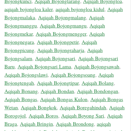
Bojongkunci
,
Aqiqah Bojonglarang
,
Aqiqah Bojongloa
,
aqiqah bojongloa kaler
,
aqiqah bojongloa kidul
,
Aqiqah
Bojongmalaka
,
Aqiqah Bojongmalang
,
Aqiqah
Bojongmanggu
,
Aqiqah Bojongmangu
,
Aqiqah
Bojongmekar
,
Aqiqah Bojongmengger
,
Aqiqah
Bojongnegara
,
Aqiqah Bojongpetir
,
Aqiqah
Bojongpicung
,
Aqiqah Bojongraharja
,
Aqiqah
Bojongsalam
,
Aqiqah Bojongsari
,
Aqiqah Bojongsari
Baru
,
Aqiqah Bojongsari Lama
,
Aqiqah Bojongsawah
,
Aqiqah Bojongslawi
,
Aqiqah Bojongsoang
,
Aqiqah
Bojongtengah
,
Aqiqah Bojongtipar
,
Aqiqah Bolang
,
Aqiqah Bonang
,
Aqiqah Bondan
,
Aqiqah Bondongan
,
Aqiqah Bongas
,
Aqiqah Bongas Kulon
,
Aqiqah Bongas
Wetan
,
Aqiqah Bongkok
,
Aqiqah Boregahindah
,
Aqiqah
Borogojol
,
Aqiqah Boros
,
Aqiqah Boyong Sari
,
Aqiqah
Braga
,
Aqiqah Bringin
,
Aqiqah Brondong
,
aqiqah