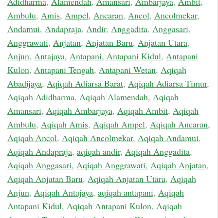
Adidharma
,
Alamendah
,
Amansari
,
Ambarjaya
,
Ambit
,
Ambulu
,
Amis
,
Ampel
,
Ancaran
,
Ancol
,
Ancolmekar
,
Andamui
,
Andapraja
,
Andir
,
Anggadita
,
Anggasari
,
Anggrawati
,
Anjatan
,
Anjatan Baru
,
Anjatan Utara
,
Anjun
,
Antajaya
,
Antapani
,
Antapani Kidul
,
Antapani
Kulon
,
Antapani Tengah
,
Antapani Wetan
,
Aqiqah
Abadijaya
,
Aqiqah Adiarsa Barat
,
Aqiqah Adiarsa Timur
,
Aqiqah Adidharma
,
Aqiqah Alamendah
,
Aqiqah
Amansari
,
Aqiqah Ambarjaya
,
Aqiqah Ambit
,
Aqiqah
Ambulu
,
Aqiqah Amis
,
Aqiqah Ampel
,
Aqiqah Ancaran
,
Aqiqah Ancol
,
Aqiqah Ancolmekar
,
Aqiqah Andamui
,
Aqiqah Andapraja
,
aqiqah andir
,
Aqiqah Anggadita
,
Aqiqah Anggasari
,
Aqiqah Anggrawati
,
Aqiqah Anjatan
,
Aqiqah Anjatan Baru
,
Aqiqah Anjatan Utara
,
Aqiqah
Anjun
,
Aqiqah Antajaya
,
aqiqah antapani
,
Aqiqah
Antapani Kidul
,
Aqiqah Antapani Kulon
,
Aqiqah