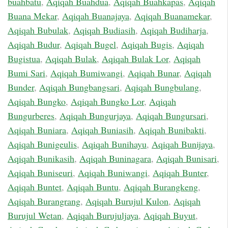
buahbatu
,
Aqiqah Buahdua
,
Aqiqah Buahkapas
,
Aqiqah
Buana Mekar
,
Aqiqah Buanajaya
,
Aqiqah Buanamekar
,
Aqiqah Bubulak
,
Aqiqah Budiasih
,
Aqiqah Budiharja
,
Aqiqah Budur
,
Aqiqah Bugel
,
Aqiqah Bugis
,
Aqiqah
Bugistua
,
Aqiqah Bulak
,
Aqiqah Bulak Lor
,
Aqiqah
Bumi Sari
,
Aqiqah Bumiwangi
,
Aqiqah Bunar
,
Aqiqah
Bunder
,
Aqiqah Bungbangsari
,
Aqiqah Bungbulang
,
Aqiqah Bungko
,
Aqiqah Bungko Lor
,
Aqiqah
Bungurberes
,
Aqiqah Bungurjaya
,
Aqiqah Bungursari
,
Aqiqah Buniara
,
Aqiqah Buniasih
,
Aqiqah Bunibakti
,
Aqiqah Bunigeulis
,
Aqiqah Bunihayu
,
Aqiqah Bunijaya
,
Aqiqah Bunikasih
,
Aqiqah Buninagara
,
Aqiqah Bunisari
,
Aqiqah Buniseuri
,
Aqiqah Buniwangi
,
Aqiqah Bunter
,
Aqiqah Buntet
,
Aqiqah Buntu
,
Aqiqah Burangkeng
,
Aqiqah Burangrang
,
Aqiqah Burujul Kulon
,
Aqiqah
Burujul Wetan
,
Aqiqah Burujuljaya
,
Aqiqah Buyut
,