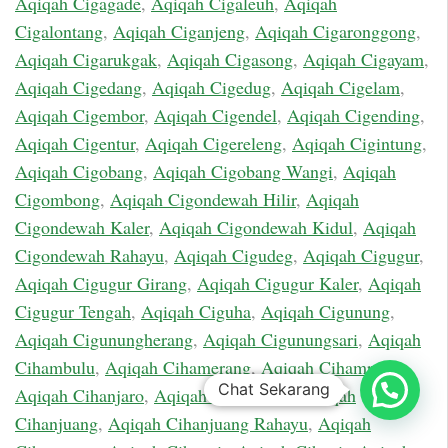
Aqiqah Cigagade
,
Aqiqah Cigaleuh
,
Aqiqah
Cigalontang
,
Aqiqah Ciganjeng
,
Aqiqah Cigaronggong
,
Aqiqah Cigarukgak
,
Aqiqah Cigasong
,
Aqiqah Cigayam
,
Aqiqah Cigedang
,
Aqiqah Cigedug
,
Aqiqah Cigelam
,
Aqiqah Cigembor
,
Aqiqah Cigendel
,
Aqiqah Cigending
,
Aqiqah Cigentur
,
Aqiqah Cigereleng
,
Aqiqah Cigintung
,
Aqiqah Cigobang
,
Aqiqah Cigobang Wangi
,
Aqiqah
Cigombong
,
Aqiqah Cigondewah Hilir
,
Aqiqah
Cigondewah Kaler
,
Aqiqah Cigondewah Kidul
,
Aqiqah
Cigondewah Rahayu
,
Aqiqah Cigudeg
,
Aqiqah Cigugur
,
Aqiqah Cigugur Girang
,
Aqiqah Cigugur Kaler
,
Aqiqah
Cigugur Tengah
,
Aqiqah Ciguha
,
Aqiqah Cigunung
,
Aqiqah Cigunungherang
,
Aqiqah Cigunungsari
,
Aqiqah
Cihambulu
,
Aqiqah Cihamerang
,
Aqiqah Cihampelas
,
Chat Sekarang
Aqiqah Cihanjaro
,
Aqiqah Cihanjawar
,
Aqiqah
Cihanjuang
,
Aqiqah Cihanjuang Rahayu
,
Aqiqah