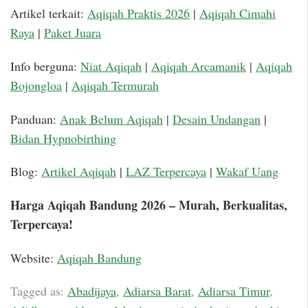
Artikel terkait:
Aqiqah Praktis 2026
|
Aqiqah Cimahi
Raya
|
Paket Juara
Info berguna:
Niat Aqiqah
|
Aqiqah Arcamanik
|
Aqiqah
Bojongloa
|
Aqiqah Termurah
Panduan:
Anak Belum Aqiqah
|
Desain Undangan
|
Bidan Hypnobirthing
Blog:
Artikel Aqiqah
|
LAZ Terpercaya
|
Wakaf Uang
Harga Aqiqah Bandung 2026 – Murah, Berkualitas,
Terpercaya!
Website:
Aqiqah Bandung
Tagged as:
Abadijaya
,
Adiarsa Barat
,
Adiarsa Timur
,