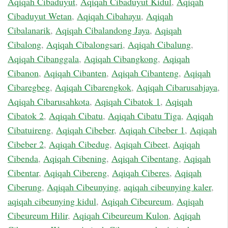
Aqiqah Cibaduyut
,
Aqiqah Cibaduyut Kidul
,
Aqiqah
Cibaduyut Wetan
,
Aqiqah Cibahayu
,
Aqiqah
Cibalanarik
,
Aqiqah Cibalandong Jaya
,
Aqiqah
Cibalong
,
Aqiqah Cibalongsari
,
Aqiqah Cibalung
,
Aqiqah Cibanggala
,
Aqiqah Cibangkong
,
Aqiqah
Cibanon
,
Aqiqah Cibanten
,
Aqiqah Cibanteng
,
Aqiqah
Cibaregbeg
,
Aqiqah Cibarengkok
,
Aqiqah Cibarusahjaya
,
Aqiqah Cibarusahkota
,
Aqiqah Cibatok 1
,
Aqiqah
Cibatok 2
,
Aqiqah Cibatu
,
Aqiqah Cibatu Tiga
,
Aqiqah
Cibatuireng
,
Aqiqah Cibeber
,
Aqiqah Cibeber 1
,
Aqiqah
Cibeber 2
,
Aqiqah Cibedug
,
Aqiqah Cibeet
,
Aqiqah
Cibenda
,
Aqiqah Cibening
,
Aqiqah Cibentang
,
Aqiqah
Cibentar
,
Aqiqah Cibereng
,
Aqiqah Ciberes
,
Aqiqah
Ciberung
,
Aqiqah Cibeunying
,
aqiqah cibeunying kaler
,
aqiqah cibeunying kidul
,
Aqiqah Cibeureum
,
Aqiqah
Cibeureum Hilir
,
Aqiqah Cibeureum Kulon
,
Aqiqah