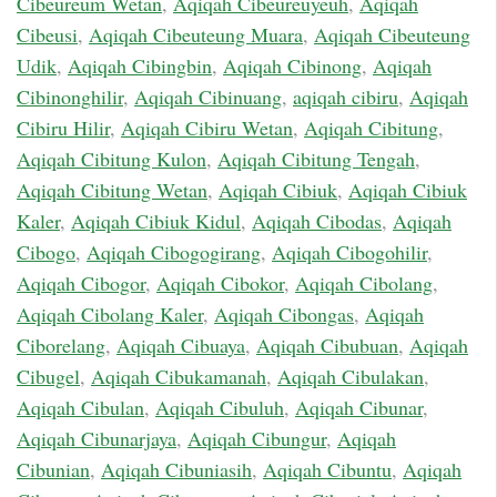
Cibeureum Wetan
,
Aqiqah Cibeureuyeuh
,
Aqiqah
Cibeusi
,
Aqiqah Cibeuteung Muara
,
Aqiqah Cibeuteung
Udik
,
Aqiqah Cibingbin
,
Aqiqah Cibinong
,
Aqiqah
Cibinonghilir
,
Aqiqah Cibinuang
,
aqiqah cibiru
,
Aqiqah
Cibiru Hilir
,
Aqiqah Cibiru Wetan
,
Aqiqah Cibitung
,
Aqiqah Cibitung Kulon
,
Aqiqah Cibitung Tengah
,
Aqiqah Cibitung Wetan
,
Aqiqah Cibiuk
,
Aqiqah Cibiuk
Kaler
,
Aqiqah Cibiuk Kidul
,
Aqiqah Cibodas
,
Aqiqah
Cibogo
,
Aqiqah Cibogogirang
,
Aqiqah Cibogohilir
,
Aqiqah Cibogor
,
Aqiqah Cibokor
,
Aqiqah Cibolang
,
Aqiqah Cibolang Kaler
,
Aqiqah Cibongas
,
Aqiqah
Ciborelang
,
Aqiqah Cibuaya
,
Aqiqah Cibubuan
,
Aqiqah
Cibugel
,
Aqiqah Cibukamanah
,
Aqiqah Cibulakan
,
Aqiqah Cibulan
,
Aqiqah Cibuluh
,
Aqiqah Cibunar
,
Aqiqah Cibunarjaya
,
Aqiqah Cibungur
,
Aqiqah
Cibunian
,
Aqiqah Cibuniasih
,
Aqiqah Cibuntu
,
Aqiqah