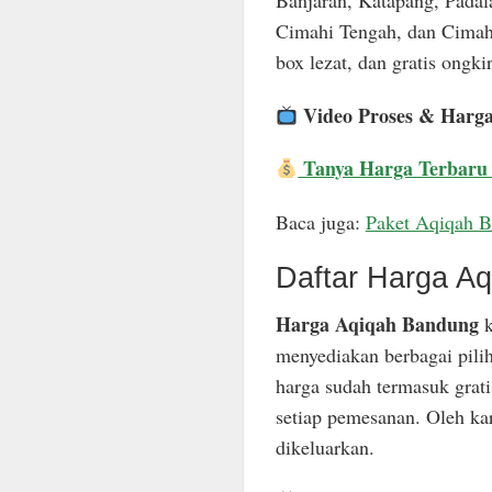
Banjaran, Katapang, Padal
Cimahi Tengah, dan Cimahi
box lezat, dan gratis ongkir
Video Proses & Harg
Tanya Harga Terbaru
Baca juga:
Paket Aqiqah 
Daftar Harga A
Harga Aqiqah Bandung
k
menyediakan berbagai pili
harga sudah termasuk grat
setiap pemesanan. Oleh ka
dikeluarkan.