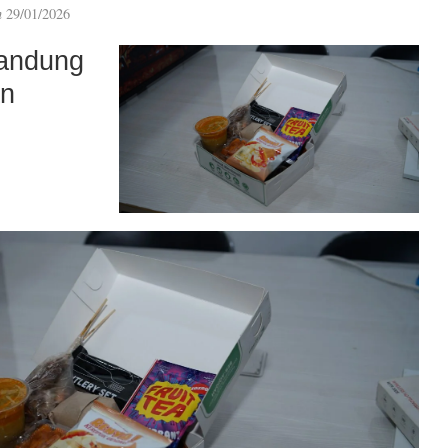
n
29/01/2026
andung
an