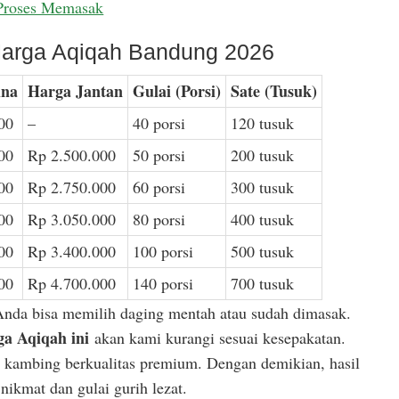
Proses Memasak
arga Aqiqah Bandung 2026
ina
Harga Jantan
Gulai (Porsi)
Sate (Tusuk)
00
–
40 porsi
120 tusuk
00
Rp 2.500.000
50 porsi
200 tusuk
00
Rp 2.750.000
60 porsi
300 tusuk
00
Rp 3.050.000
80 porsi
400 tusuk
00
Rp 3.400.000
100 porsi
500 tusuk
00
Rp 4.700.000
140 porsi
700 tusuk
Anda bisa memilih daging mentah atau sudah dimasak.
a Aqiqah ini
akan kami kurangi sesuai kesepakatan.
or kambing berkualitas premium. Dengan demikian, hasil
ikmat dan gulai gurih lezat.