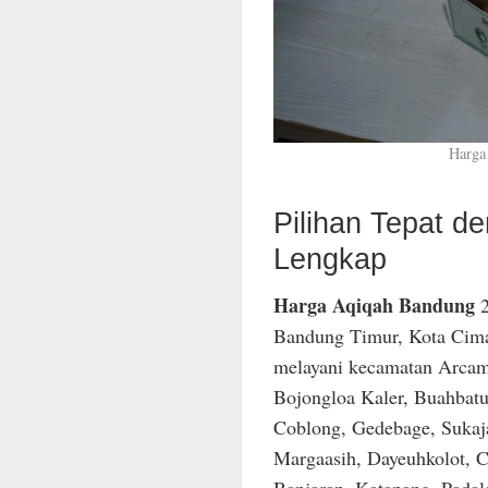
Harga
Pilihan Tepat 
Lengkap
Harga Aqiqah Bandung
2
Bandung Timur, Kota Cima
melayani kecamatan Arcam
Bojongloa Kaler, Buahbatu
Coblong, Gedebage, Sukaja
Margaasih, Dayeuhkolot, C