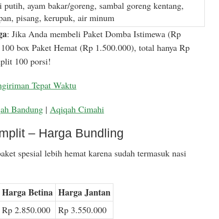
i putih, ayam bakar/goreng, sambal goreng kentang,
apan, pisang, kerupuk, air minum
ga
: Jika Anda membeli Paket Domba Istimewa (Rp
100 box Paket Hemat (Rp 1.500.000), total hanya Rp
lit 100 porsi!
ngiriman Tepat Waktu
qah Bandung
|
Aqiqah Cimahi
mplit – Harga Bundling
aket spesial lebih hemat karena sudah termasuk nasi
Harga Betina
Harga Jantan
Rp 2.850.000
Rp 3.550.000