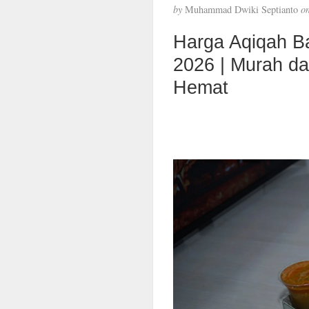
by
Muhammad Dwiki Septianto
o
Harga Aqiqah B
2026 | Murah d
Hemat