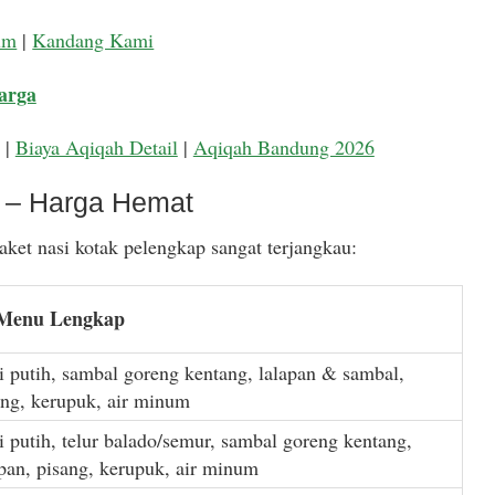
um
|
Kandang Kami
arga
|
Biaya Aqiqah Detail
|
Aqiqah Bandung 2026
k – Harga Hemat
ket nasi kotak pelengkap sangat terjangkau:
 Menu Lengkap
i putih, sambal goreng kentang, lalapan & sambal,
ang, kerupuk, air minum
i putih, telur balado/semur, sambal goreng kentang,
apan, pisang, kerupuk, air minum