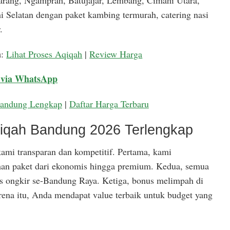
arang, Ngamprah, Batujajar, Lembang, Cimahi Utara,
 Selatan dengan paket kambing termurah, catering nasi
.
a
:
Lihat Proses Aqiqah
|
Review Harga
 via WhatsApp
Bandung Lengkap
|
Daftar Harga Terbaru
qiqah Bandung 2026 Terlengkap
ami transparan dan kompetitif. Pertama, kami
han paket dari ekonomis hingga premium. Kedua, semua
is ongkir se-Bandung Raya. Ketiga, bonus melimpah di
rena itu, Anda mendapat value terbaik untuk budget yang