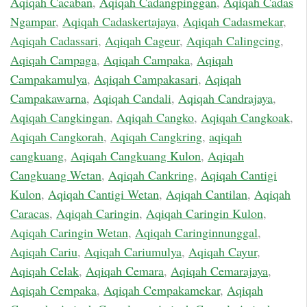
Aqiqah Cacaban
,
Aqiqah Cadangpinggan
,
Aqiqah Cadas
Ngampar
,
Aqiqah Cadaskertajaya
,
Aqiqah Cadasmekar
,
Aqiqah Cadassari
,
Aqiqah Cageur
,
Aqiqah Calingcing
,
Aqiqah Campaga
,
Aqiqah Campaka
,
Aqiqah
Campakamulya
,
Aqiqah Campakasari
,
Aqiqah
Campakawarna
,
Aqiqah Candali
,
Aqiqah Candrajaya
,
Aqiqah Cangkingan
,
Aqiqah Cangko
,
Aqiqah Cangkoak
,
Aqiqah Cangkorah
,
Aqiqah Cangkring
,
aqiqah
cangkuang
,
Aqiqah Cangkuang Kulon
,
Aqiqah
Cangkuang Wetan
,
Aqiqah Cankring
,
Aqiqah Cantigi
Kulon
,
Aqiqah Cantigi Wetan
,
Aqiqah Cantilan
,
Aqiqah
Caracas
,
Aqiqah Caringin
,
Aqiqah Caringin Kulon
,
Aqiqah Caringin Wetan
,
Aqiqah Caringinnunggal
,
Aqiqah Cariu
,
Aqiqah Cariumulya
,
Aqiqah Cayur
,
Aqiqah Celak
,
Aqiqah Cemara
,
Aqiqah Cemarajaya
,
Aqiqah Cempaka
,
Aqiqah Cempakamekar
,
Aqiqah