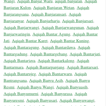
Wangi
,
Aqiqah Banjar Waru
,
aqiqah banjaran
,
Aqiqah
Banjaran Kulon
,
Aqiqah Banjaran Wetan
,
Aqiqah
Banjarangsana
,
Aqiqah Banjaransari
,
Aqiqah
Banjaranyar
,
Aqiqah Banjarharja
,
Aqiqah Banjarsari
,
Aqiqah Banjarwangi
,
Aqiqah Banjarwangunan
,
Aqiqah
Banjarwaringin
,
Aqiqah Bantar Agung
,
Aqiqah Bantar
Jati
,
Aqiqah Bantar Karet
,
Aqiqah Bantar Kuning
,
Aqiqah Bantaragung
,
Aqiqah Bantardawa
,
Aqiqah
Bantargadung
,
Aqiqah Bantargebang
,
Aqiqah Bantarjati
,
Aqiqah Bantarjaya
,
Aqiqah Bantarkalong
,
Aqiqah
Bantarmara
,
Aqiqah Bantarpanjang
,
Aqiqah Bantarsari
,
Aqiqah Bantarujeg
,
Aqiqah Bantarwaru
,
Aqiqah
Bantrangsana
,
Aqiqah Banyu Asih
,
Aqiqah Banyu
Resmi
,
Aqiqah Banyu Wangi
,
Aqiqah Banyuasih
,
Aqiqah Banyumurni
,
Aqiqah Banyurasa
,
Aqiqah
Banyuresmi
,
Aqiqah Banyusari
,
Aqiqah Banyuwangi
,