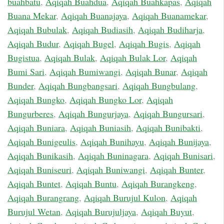
buahbatu
,
Aqiqah Buahdua
,
Aqiqah Buahkapas
,
Aqiqah
Buana Mekar
,
Aqiqah Buanajaya
,
Aqiqah Buanamekar
,
Aqiqah Bubulak
,
Aqiqah Budiasih
,
Aqiqah Budiharja
,
Aqiqah Budur
,
Aqiqah Bugel
,
Aqiqah Bugis
,
Aqiqah
Bugistua
,
Aqiqah Bulak
,
Aqiqah Bulak Lor
,
Aqiqah
Bumi Sari
,
Aqiqah Bumiwangi
,
Aqiqah Bunar
,
Aqiqah
Bunder
,
Aqiqah Bungbangsari
,
Aqiqah Bungbulang
,
Aqiqah Bungko
,
Aqiqah Bungko Lor
,
Aqiqah
Bungurberes
,
Aqiqah Bungurjaya
,
Aqiqah Bungursari
,
Aqiqah Buniara
,
Aqiqah Buniasih
,
Aqiqah Bunibakti
,
Aqiqah Bunigeulis
,
Aqiqah Bunihayu
,
Aqiqah Bunijaya
,
Aqiqah Bunikasih
,
Aqiqah Buninagara
,
Aqiqah Bunisari
,
Aqiqah Buniseuri
,
Aqiqah Buniwangi
,
Aqiqah Bunter
,
Aqiqah Buntet
,
Aqiqah Buntu
,
Aqiqah Burangkeng
,
Aqiqah Burangrang
,
Aqiqah Burujul Kulon
,
Aqiqah
Burujul Wetan
,
Aqiqah Burujuljaya
,
Aqiqah Buyut
,