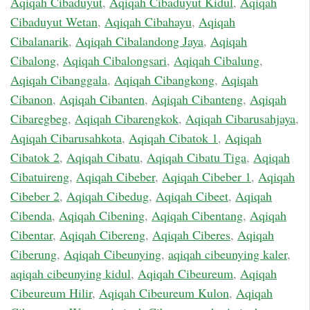
Aqiqah Cibaduyut
,
Aqiqah Cibaduyut Kidul
,
Aqiqah
Cibaduyut Wetan
,
Aqiqah Cibahayu
,
Aqiqah
Cibalanarik
,
Aqiqah Cibalandong Jaya
,
Aqiqah
Cibalong
,
Aqiqah Cibalongsari
,
Aqiqah Cibalung
,
Aqiqah Cibanggala
,
Aqiqah Cibangkong
,
Aqiqah
Cibanon
,
Aqiqah Cibanten
,
Aqiqah Cibanteng
,
Aqiqah
Cibaregbeg
,
Aqiqah Cibarengkok
,
Aqiqah Cibarusahjaya
,
Aqiqah Cibarusahkota
,
Aqiqah Cibatok 1
,
Aqiqah
Cibatok 2
,
Aqiqah Cibatu
,
Aqiqah Cibatu Tiga
,
Aqiqah
Cibatuireng
,
Aqiqah Cibeber
,
Aqiqah Cibeber 1
,
Aqiqah
Cibeber 2
,
Aqiqah Cibedug
,
Aqiqah Cibeet
,
Aqiqah
Cibenda
,
Aqiqah Cibening
,
Aqiqah Cibentang
,
Aqiqah
Cibentar
,
Aqiqah Cibereng
,
Aqiqah Ciberes
,
Aqiqah
Ciberung
,
Aqiqah Cibeunying
,
aqiqah cibeunying kaler
,
aqiqah cibeunying kidul
,
Aqiqah Cibeureum
,
Aqiqah
Cibeureum Hilir
,
Aqiqah Cibeureum Kulon
,
Aqiqah