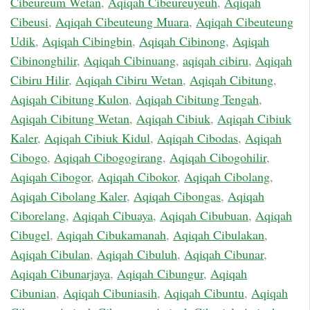
Cibeureum Wetan
,
Aqiqah Cibeureuyeuh
,
Aqiqah
Cibeusi
,
Aqiqah Cibeuteung Muara
,
Aqiqah Cibeuteung
Udik
,
Aqiqah Cibingbin
,
Aqiqah Cibinong
,
Aqiqah
Cibinonghilir
,
Aqiqah Cibinuang
,
aqiqah cibiru
,
Aqiqah
Cibiru Hilir
,
Aqiqah Cibiru Wetan
,
Aqiqah Cibitung
,
Aqiqah Cibitung Kulon
,
Aqiqah Cibitung Tengah
,
Aqiqah Cibitung Wetan
,
Aqiqah Cibiuk
,
Aqiqah Cibiuk
Kaler
,
Aqiqah Cibiuk Kidul
,
Aqiqah Cibodas
,
Aqiqah
Cibogo
,
Aqiqah Cibogogirang
,
Aqiqah Cibogohilir
,
Aqiqah Cibogor
,
Aqiqah Cibokor
,
Aqiqah Cibolang
,
Aqiqah Cibolang Kaler
,
Aqiqah Cibongas
,
Aqiqah
Ciborelang
,
Aqiqah Cibuaya
,
Aqiqah Cibubuan
,
Aqiqah
Cibugel
,
Aqiqah Cibukamanah
,
Aqiqah Cibulakan
,
Aqiqah Cibulan
,
Aqiqah Cibuluh
,
Aqiqah Cibunar
,
Aqiqah Cibunarjaya
,
Aqiqah Cibungur
,
Aqiqah
Cibunian
,
Aqiqah Cibuniasih
,
Aqiqah Cibuntu
,
Aqiqah