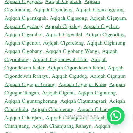
Aqiqah Cigagade
,
Aqiqah Cigaleuh
,
Aqiqah
Cigalontang
,
Aqiqah Ciganjeng
,
Aqiqah Cigaronggong
,
Aqiqah Cigarukgak
,
Aqiqah Cigasong
,
Aqiqah Cigayam
,
Aqiqah Cigedang
,
Aqiqah Cigedug
,
Aqiqah Cigelam
,
Aqiqah Cigembor
,
Aqiqah Cigendel
,
Aqiqah Cigending
,
Aqiqah Cigentur
,
Aqiqah Cigereleng
,
Aqiqah Cigintung
,
Aqiqah Cigobang
,
Aqiqah Cigobang Wangi
,
Aqiqah
Cigombong
,
Aqiqah Cigondewah Hilir
,
Aqiqah
Cigondewah Kaler
,
Aqiqah Cigondewah Kidul
,
Aqiqah
Cigondewah Rahayu
,
Aqiqah Cigudeg
,
Aqiqah Cigugur
,
Aqiqah Cigugur Girang
,
Aqiqah Cigugur Kaler
,
Aqiqah
Cigugur Tengah
,
Aqiqah Ciguha
,
Aqiqah Cigunung
,
Aqiqah Cigunungherang
,
Aqiqah Cigunungsari
,
Aqiqah
Cihambulu
,
Aqiqah Cihamerang
,
Aqiqah Cihampelas
,
Chat Sekarang
Aqiqah Cihanjaro
,
Aqiqah Cihanjawar
,
Aqiqah
Cihanjuang
,
Aqiqah Cihanjuang Rahayu
,
Aqiqah