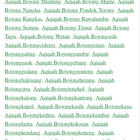
Aqiqah Bojong Menteng
,
Aqiqah Bojong Murni
,
Aqiqah
Bojong Nangka
,
Aqiqah Bojong Pondok Terong
,
Aqiqah
Bojong Rangkas
,
Aqiqah Bojong Rawalumbu
,
Aqiqah
Bojong Sempu
,
Aqiqah Bojong Timur
,
Aqiqah Bojong
Tugu
,
Aqiqah Bojong Wetan
,
Aqiqah Bojongasih
,
Aqiqah Bojongcideres
,
Aqiqah Bojongemas
,
Aqiqah
Bojonggaling
,
Aqiqah Bojonggambir
,
Aqiqah
Bojonggaok
,
Aqiqah Bojonggebang
,
Aqiqah
Bojonggedang
,
Aqiqah Bojonggenteng
,
Aqiqah
Bojonghaleuang
,
Aqiqah Bojongherang
,
Aqiqah
Bojongjaya
,
Aqiqah Bojongjengkol
,
Aqiqah
Bojongkalong
,
Aqiqah Bojongkantong
,
Aqiqah
Bojongkapol
,
Aqiqah Bojongkasih
,
Aqiqah Bojongkaso
,
Aqiqah Bojongkeding
,
Aqiqah Bojongkembar
,
Aqiqah
Bojongkerta
,
Aqiqah Bojongkokosan
,
Aqiqah
Bojongkondang
,
Aqiqah Bojongkoneng
,
Aqiqah