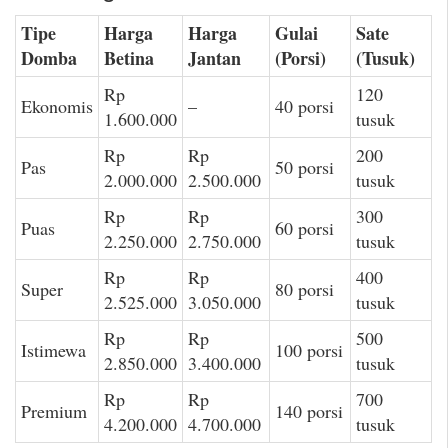
Tipe
Harga
Harga
Gulai
Sate
Domba
Betina
Jantan
(Porsi)
(Tusuk)
Rp
120
Ekonomis
–
40 porsi
1.600.000
tusuk
Rp
Rp
200
Pas
50 porsi
2.000.000
2.500.000
tusuk
Rp
Rp
300
Puas
60 porsi
2.250.000
2.750.000
tusuk
Rp
Rp
400
Super
80 porsi
2.525.000
3.050.000
tusuk
Rp
Rp
500
Istimewa
100 porsi
2.850.000
3.400.000
tusuk
Rp
Rp
700
Premium
140 porsi
4.200.000
4.700.000
tusuk