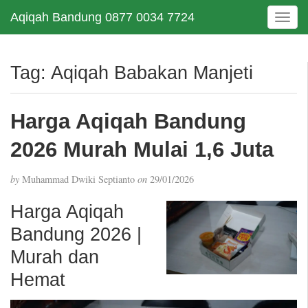
Aqiqah Bandung 0877 0034 7724
T
o
g
g
Tag:
Aqiqah Babakan Manjeti
l
e
n
Harga Aqiqah Bandung
a
v
2026 Murah Mulai 1,6 Juta
i
g
by
Muhammad Dwiki Septianto
on
29/01/2026
a
t
Harga Aqiqah
i
Bandung 2026 |
o
n
Murah dan
Hemat