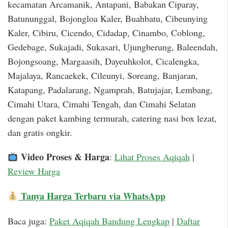
kecamatan Arcamanik, Antapani, Babakan Ciparay,
Batununggal, Bojongloa Kaler, Buahbatu, Cibeunying
Kaler, Cibiru, Cicendo, Cidadap, Cinambo, Coblong,
Gedebage, Sukajadi, Sukasari, Ujungberung, Baleendah,
Bojongsoang, Margaasih, Dayeuhkolot, Cicalengka,
Majalaya, Rancaekek, Cileunyi, Soreang, Banjaran,
Katapang, Padalarang, Ngamprah, Batujajar, Lembang,
Cimahi Utara, Cimahi Tengah, dan Cimahi Selatan
dengan paket kambing termurah, catering nasi box lezat,
dan gratis ongkir.
Video Proses & Harga
:
Lihat Proses Aqiqah
|
Review Harga
Tanya Harga Terbaru via WhatsApp
Baca juga:
Paket Aqiqah Bandung Lengkap
|
Daftar