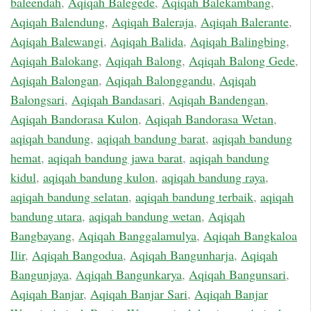
baleendah
,
Aqiqah Balegede
,
Aqiqah Balekambang
,
Aqiqah Balendung
,
Aqiqah Baleraja
,
Aqiqah Balerante
,
Aqiqah Balewangi
,
Aqiqah Balida
,
Aqiqah Balingbing
,
Aqiqah Balokang
,
Aqiqah Balong
,
Aqiqah Balong Gede
,
Aqiqah Balongan
,
Aqiqah Balonggandu
,
Aqiqah
Balongsari
,
Aqiqah Bandasari
,
Aqiqah Bandengan
,
Aqiqah Bandorasa Kulon
,
Aqiqah Bandorasa Wetan
,
aqiqah bandung
,
aqiqah bandung barat
,
aqiqah bandung
hemat
,
aqiqah bandung jawa barat
,
aqiqah bandung
kidul
,
aqiqah bandung kulon
,
aqiqah bandung raya
,
aqiqah bandung selatan
,
aqiqah bandung terbaik
,
aqiqah
bandung utara
,
aqiqah bandung wetan
,
Aqiqah
Bangbayang
,
Aqiqah Banggalamulya
,
Aqiqah Bangkaloa
Ilir
,
Aqiqah Bangodua
,
Aqiqah Bangunharja
,
Aqiqah
Bangunjaya
,
Aqiqah Bangunkarya
,
Aqiqah Bangunsari
,
Aqiqah Banjar
,
Aqiqah Banjar Sari
,
Aqiqah Banjar