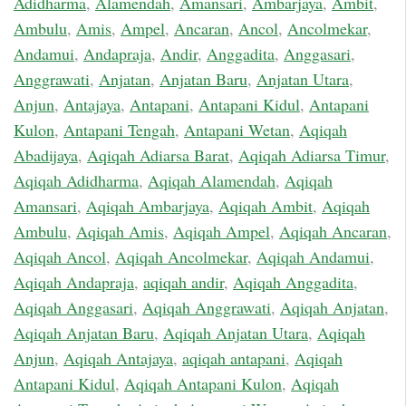
Adidharma
,
Alamendah
,
Amansari
,
Ambarjaya
,
Ambit
,
Ambulu
,
Amis
,
Ampel
,
Ancaran
,
Ancol
,
Ancolmekar
,
Andamui
,
Andapraja
,
Andir
,
Anggadita
,
Anggasari
,
Anggrawati
,
Anjatan
,
Anjatan Baru
,
Anjatan Utara
,
Anjun
,
Antajaya
,
Antapani
,
Antapani Kidul
,
Antapani
Kulon
,
Antapani Tengah
,
Antapani Wetan
,
Aqiqah
Abadijaya
,
Aqiqah Adiarsa Barat
,
Aqiqah Adiarsa Timur
,
Aqiqah Adidharma
,
Aqiqah Alamendah
,
Aqiqah
Amansari
,
Aqiqah Ambarjaya
,
Aqiqah Ambit
,
Aqiqah
Ambulu
,
Aqiqah Amis
,
Aqiqah Ampel
,
Aqiqah Ancaran
,
Aqiqah Ancol
,
Aqiqah Ancolmekar
,
Aqiqah Andamui
,
Aqiqah Andapraja
,
aqiqah andir
,
Aqiqah Anggadita
,
Aqiqah Anggasari
,
Aqiqah Anggrawati
,
Aqiqah Anjatan
,
Aqiqah Anjatan Baru
,
Aqiqah Anjatan Utara
,
Aqiqah
Anjun
,
Aqiqah Antajaya
,
aqiqah antapani
,
Aqiqah
Antapani Kidul
,
Aqiqah Antapani Kulon
,
Aqiqah