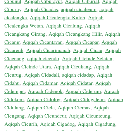
Cibunut
,
Aqiqah Ciburayut
,
Aqiqah Ciburial
,
Aqiqah
Ciburuy
,
Aqiqah Cicadas
,
aqiqah cicaheum
,
aqiqah
cicalengka
,
Aqiqah Cicalengka Kulon
,
Aqiqah
Cicalengka Wetan
,
Aqiqah Cicalung
,
Aqiqah
Cicangkang Girang
,
Aqiqah Cicangkang Hilir
,
Aqiqah
Cicanir
,
Aqiqah Cicantayan
,
Aqiqah Cicapar
,
Aqiqah
Cicareuh
,
Aqiqah Cicarimanah
,
Aqiqah Cicau
,
Aqiqah
Cicenang
,
aqiqah cicendo
,
Aqiqah Cicinde Selatan
,
Aqiqah Cicinde Utara
,
Aqiqah Cicukang
,
Aqiqah
Cicurug
,
Aqiqah Cidadali
,
aqiqah cidadap
,
Aqiqah
Cidahu
,
Aqiqah Cidamar
,
Aqiqah Cidatar
,
Aqiqah
Cidempet
,
Aqiqah Cidenok
,
Aqiqah Ciderum
,
Aqiqah
Cidokom
,
Aqiqah Cidolog
,
Aqiqah Cidugaleun
,
Aqiqah
Cidulang
,
Aqiqah Ciela
,
Aqiqah Ciemas
,
Aqiqah
Ciengang
,
Aqiqah Cieundeur
,
Aqiqah Cieunteung
,
Aqiqah Cieurih
,
Aqiqah Cigadog
,
Aqiqah Cigadung
,