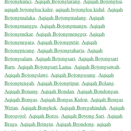
Bojongkunci
,
Aqiqah Bojonglarang
,
Aqiqah Bojongloa
,
aqiqah bojongloa kaler
,
aqiqah bojongloa kidul
,
Aqiqah
Bojongmalaka
,
Aqiqah Bojongmalang
,
Aqiqah
Bojongmanggu
,
Aqiqah Bojongmangu
,
Aqiqah
Bojongmekar
,
Aqiqah Bojongmengger
,
Aqiqah
Bojongnegara
,
Aqiqah Bojongpetir
,
Aqiqah
Bojongpicung
,
Aqiqah Bojongraharja
,
Aqiqah
Bojongsalam
,
Aqiqah Bojongsari
,
Aqiqah Bojongsari
Baru
,
Aqiqah Bojongsari Lama
,
Aqiqah Bojongsawah
,
Aqiqah Bojongslawi
,
Aqiqah Bojongsoang
,
Aqiqah
Bojongtengah
,
Aqiqah Bojongtipar
,
Aqiqah Bolang
,
Aqiqah Bonang
,
Aqiqah Bondan
,
Aqiqah Bondongan
,
Aqiqah Bongas
,
Aqiqah Bongas Kulon
,
Aqiqah Bongas
Wetan
,
Aqiqah Bongkok
,
Aqiqah Boregahindah
,
Aqiqah
Borogojol
,
Aqiqah Boros
,
Aqiqah Boyong Sari
,
Aqiqah
Braga
,
Aqiqah Bringin
,
Aqiqah Brondong
,
aqiqah