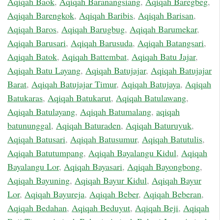
Aqiqah Baok
,
Aqiqah Baranangsiang
,
Aqiqah Baregbeg
,
Aqiqah Barengkok
,
Aqiqah Baribis
,
Aqiqah Barisan
,
Aqiqah Baros
,
Aqiqah Barugbug
,
Aqiqah Barumekar
,
Aqiqah Barusari
,
Aqiqah Barusuda
,
Aqiqah Batangsari
,
Aqiqah Batok
,
Aqiqah Battembat
,
Aqiqah Batu Jajar
,
Aqiqah Batu Layang
,
Aqiqah Batujajar
,
Aqiqah Batujajar
Barat
,
Aqiqah Batujajar Timur
,
Aqiqah Batujaya
,
Aqiqah
Batukaras
,
Aqiqah Batukarut
,
Aqiqah Batulawang
,
Aqiqah Batulayang
,
Aqiqah Batumalang
,
aqiqah
batununggal
,
Aqiqah Baturaden
,
Aqiqah Baturuyuk
,
Aqiqah Batusari
,
Aqiqah Batusumur
,
Aqiqah Batutulis
,
Aqiqah Batutumpang
,
Aqiqah Bayalangu Kidul
,
Aqiqah
Bayalangu Lor
,
Aqiqah Bayasari
,
Aqiqah Bayongbong
,
Aqiqah Bayuning
,
Aqiqah Bayur Kidul
,
Aqiqah Bayur
Lor
,
Aqiqah Bayureja
,
Aqiqah Beber
,
Aqiqah Beberan
,
Aqiqah Bedahan
,
Aqiqah Beduyut
,
Aqiqah Beji
,
Aqiqah