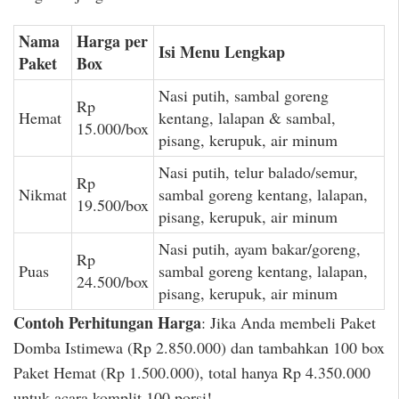
Nama
Harga per
Isi Menu Lengkap
Paket
Box
Nasi putih, sambal goreng
Rp
Hemat
kentang, lalapan & sambal,
15.000/box
pisang, kerupuk, air minum
Nasi putih, telur balado/semur,
Rp
Nikmat
sambal goreng kentang, lalapan,
19.500/box
pisang, kerupuk, air minum
Nasi putih, ayam bakar/goreng,
Rp
Puas
sambal goreng kentang, lalapan,
24.500/box
pisang, kerupuk, air minum
Contoh Perhitungan Harga
: Jika Anda membeli Paket
Domba Istimewa (Rp 2.850.000) dan tambahkan 100 box
Paket Hemat (Rp 1.500.000), total hanya Rp 4.350.000
untuk acara komplit 100 porsi!