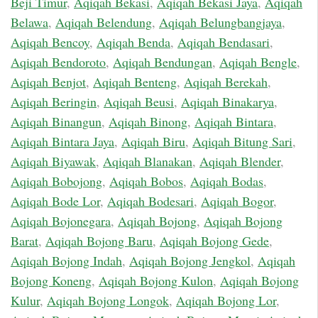
Beji Timur
,
Aqiqah Bekasi
,
Aqiqah Bekasi Jaya
,
Aqiqah
Belawa
,
Aqiqah Belendung
,
Aqiqah Belungbangjaya
,
Aqiqah Bencoy
,
Aqiqah Benda
,
Aqiqah Bendasari
,
Aqiqah Bendoroto
,
Aqiqah Bendungan
,
Aqiqah Bengle
,
Aqiqah Benjot
,
Aqiqah Benteng
,
Aqiqah Berekah
,
Aqiqah Beringin
,
Aqiqah Beusi
,
Aqiqah Binakarya
,
Aqiqah Binangun
,
Aqiqah Binong
,
Aqiqah Bintara
,
Aqiqah Bintara Jaya
,
Aqiqah Biru
,
Aqiqah Bitung Sari
,
Aqiqah Biyawak
,
Aqiqah Blanakan
,
Aqiqah Blender
,
Aqiqah Bobojong
,
Aqiqah Bobos
,
Aqiqah Bodas
,
Aqiqah Bode Lor
,
Aqiqah Bodesari
,
Aqiqah Bogor
,
Aqiqah Bojonegara
,
Aqiqah Bojong
,
Aqiqah Bojong
Barat
,
Aqiqah Bojong Baru
,
Aqiqah Bojong Gede
,
Aqiqah Bojong Indah
,
Aqiqah Bojong Jengkol
,
Aqiqah
Bojong Koneng
,
Aqiqah Bojong Kulon
,
Aqiqah Bojong
Kulur
,
Aqiqah Bojong Longok
,
Aqiqah Bojong Lor
,