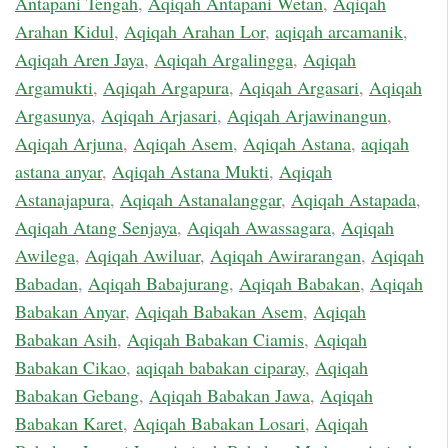
Antapani Tengah
,
Aqiqah Antapani Wetan
,
Aqiqah
Arahan Kidul
,
Aqiqah Arahan Lor
,
aqiqah arcamanik
,
Aqiqah Aren Jaya
,
Aqiqah Argalingga
,
Aqiqah
Argamukti
,
Aqiqah Argapura
,
Aqiqah Argasari
,
Aqiqah
Argasunya
,
Aqiqah Arjasari
,
Aqiqah Arjawinangun
,
Aqiqah Arjuna
,
Aqiqah Asem
,
Aqiqah Astana
,
aqiqah
astana anyar
,
Aqiqah Astana Mukti
,
Aqiqah
Astanajapura
,
Aqiqah Astanalanggar
,
Aqiqah Astapada
,
Aqiqah Atang Senjaya
,
Aqiqah Awassagara
,
Aqiqah
Awilega
,
Aqiqah Awiluar
,
Aqiqah Awirarangan
,
Aqiqah
Babadan
,
Aqiqah Babajurang
,
Aqiqah Babakan
,
Aqiqah
Babakan Anyar
,
Aqiqah Babakan Asem
,
Aqiqah
Babakan Asih
,
Aqiqah Babakan Ciamis
,
Aqiqah
Babakan Cikao
,
aqiqah babakan ciparay
,
Aqiqah
Babakan Gebang
,
Aqiqah Babakan Jawa
,
Aqiqah
Babakan Karet
,
Aqiqah Babakan Losari
,
Aqiqah