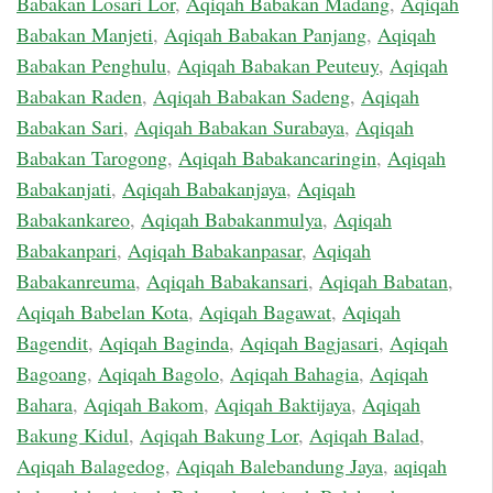
Babakan Losari Lor
,
Aqiqah Babakan Madang
,
Aqiqah
Babakan Manjeti
,
Aqiqah Babakan Panjang
,
Aqiqah
Babakan Penghulu
,
Aqiqah Babakan Peuteuy
,
Aqiqah
Babakan Raden
,
Aqiqah Babakan Sadeng
,
Aqiqah
Babakan Sari
,
Aqiqah Babakan Surabaya
,
Aqiqah
Babakan Tarogong
,
Aqiqah Babakancaringin
,
Aqiqah
Babakanjati
,
Aqiqah Babakanjaya
,
Aqiqah
Babakankareo
,
Aqiqah Babakanmulya
,
Aqiqah
Babakanpari
,
Aqiqah Babakanpasar
,
Aqiqah
Babakanreuma
,
Aqiqah Babakansari
,
Aqiqah Babatan
,
Aqiqah Babelan Kota
,
Aqiqah Bagawat
,
Aqiqah
Bagendit
,
Aqiqah Baginda
,
Aqiqah Bagjasari
,
Aqiqah
Bagoang
,
Aqiqah Bagolo
,
Aqiqah Bahagia
,
Aqiqah
Bahara
,
Aqiqah Bakom
,
Aqiqah Baktijaya
,
Aqiqah
Bakung Kidul
,
Aqiqah Bakung Lor
,
Aqiqah Balad
,
Aqiqah Balagedog
,
Aqiqah Balebandung Jaya
,
aqiqah