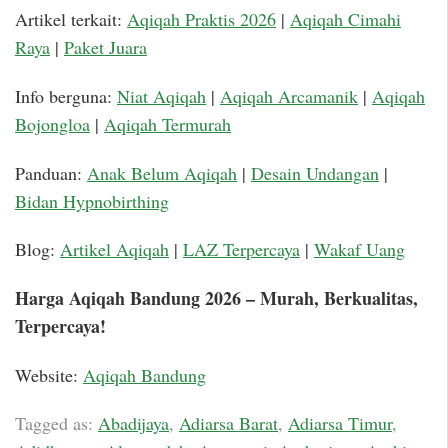
Artikel terkait:
Aqiqah Praktis 2026
|
Aqiqah Cimahi
Raya
|
Paket Juara
Info berguna:
Niat Aqiqah
|
Aqiqah Arcamanik
|
Aqiqah
Bojongloa
|
Aqiqah Termurah
Panduan:
Anak Belum Aqiqah
|
Desain Undangan
|
Bidan Hypnobirthing
Blog:
Artikel Aqiqah
|
LAZ Terpercaya
|
Wakaf Uang
Harga Aqiqah Bandung 2026 – Murah, Berkualitas,
Terpercaya!
Website:
Aqiqah Bandung
Tagged as:
Abadijaya
,
Adiarsa Barat
,
Adiarsa Timur
,