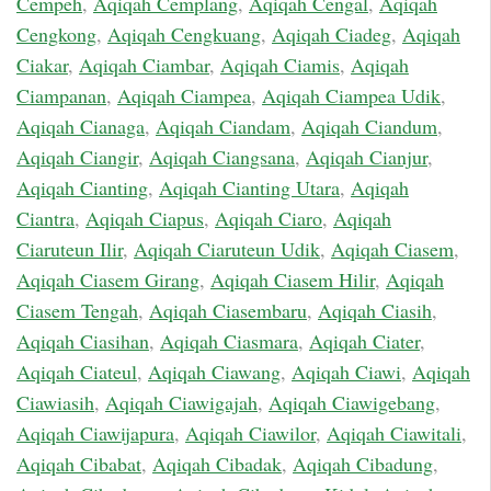
Cempeh
,
Aqiqah Cemplang
,
Aqiqah Cengal
,
Aqiqah
Cengkong
,
Aqiqah Cengkuang
,
Aqiqah Ciadeg
,
Aqiqah
Ciakar
,
Aqiqah Ciambar
,
Aqiqah Ciamis
,
Aqiqah
Ciampanan
,
Aqiqah Ciampea
,
Aqiqah Ciampea Udik
,
Aqiqah Cianaga
,
Aqiqah Ciandam
,
Aqiqah Ciandum
,
Aqiqah Ciangir
,
Aqiqah Ciangsana
,
Aqiqah Cianjur
,
Aqiqah Cianting
,
Aqiqah Cianting Utara
,
Aqiqah
Ciantra
,
Aqiqah Ciapus
,
Aqiqah Ciaro
,
Aqiqah
Ciaruteun Ilir
,
Aqiqah Ciaruteun Udik
,
Aqiqah Ciasem
,
Aqiqah Ciasem Girang
,
Aqiqah Ciasem Hilir
,
Aqiqah
Ciasem Tengah
,
Aqiqah Ciasembaru
,
Aqiqah Ciasih
,
Aqiqah Ciasihan
,
Aqiqah Ciasmara
,
Aqiqah Ciater
,
Aqiqah Ciateul
,
Aqiqah Ciawang
,
Aqiqah Ciawi
,
Aqiqah
Ciawiasih
,
Aqiqah Ciawigajah
,
Aqiqah Ciawigebang
,
Aqiqah Ciawijapura
,
Aqiqah Ciawilor
,
Aqiqah Ciawitali
,
Aqiqah Cibabat
,
Aqiqah Cibadak
,
Aqiqah Cibadung
,