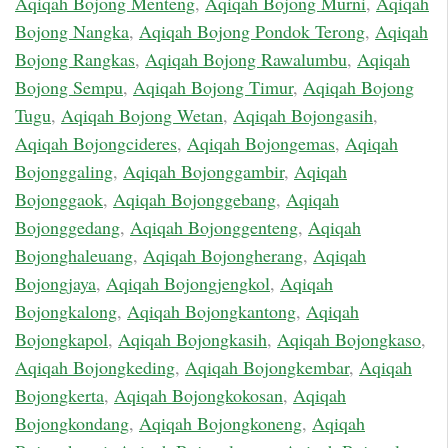
Aqiqah Bojong Menteng
,
Aqiqah Bojong Murni
,
Aqiqah
Bojong Nangka
,
Aqiqah Bojong Pondok Terong
,
Aqiqah
Bojong Rangkas
,
Aqiqah Bojong Rawalumbu
,
Aqiqah
Bojong Sempu
,
Aqiqah Bojong Timur
,
Aqiqah Bojong
Tugu
,
Aqiqah Bojong Wetan
,
Aqiqah Bojongasih
,
Aqiqah Bojongcideres
,
Aqiqah Bojongemas
,
Aqiqah
Bojonggaling
,
Aqiqah Bojonggambir
,
Aqiqah
Bojonggaok
,
Aqiqah Bojonggebang
,
Aqiqah
Bojonggedang
,
Aqiqah Bojonggenteng
,
Aqiqah
Bojonghaleuang
,
Aqiqah Bojongherang
,
Aqiqah
Bojongjaya
,
Aqiqah Bojongjengkol
,
Aqiqah
Bojongkalong
,
Aqiqah Bojongkantong
,
Aqiqah
Bojongkapol
,
Aqiqah Bojongkasih
,
Aqiqah Bojongkaso
,
Aqiqah Bojongkeding
,
Aqiqah Bojongkembar
,
Aqiqah
Bojongkerta
,
Aqiqah Bojongkokosan
,
Aqiqah
Bojongkondang
,
Aqiqah Bojongkoneng
,
Aqiqah