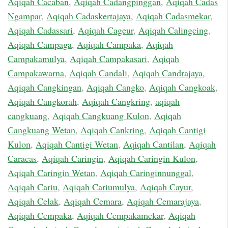
Aqiqah Cacaban
,
Aqiqah Cadangpinggan
,
Aqiqah Cadas
Ngampar
,
Aqiqah Cadaskertajaya
,
Aqiqah Cadasmekar
,
Aqiqah Cadassari
,
Aqiqah Cageur
,
Aqiqah Calingcing
,
Aqiqah Campaga
,
Aqiqah Campaka
,
Aqiqah
Campakamulya
,
Aqiqah Campakasari
,
Aqiqah
Campakawarna
,
Aqiqah Candali
,
Aqiqah Candrajaya
,
Aqiqah Cangkingan
,
Aqiqah Cangko
,
Aqiqah Cangkoak
,
Aqiqah Cangkorah
,
Aqiqah Cangkring
,
aqiqah
cangkuang
,
Aqiqah Cangkuang Kulon
,
Aqiqah
Cangkuang Wetan
,
Aqiqah Cankring
,
Aqiqah Cantigi
Kulon
,
Aqiqah Cantigi Wetan
,
Aqiqah Cantilan
,
Aqiqah
Caracas
,
Aqiqah Caringin
,
Aqiqah Caringin Kulon
,
Aqiqah Caringin Wetan
,
Aqiqah Caringinnunggal
,
Aqiqah Cariu
,
Aqiqah Cariumulya
,
Aqiqah Cayur
,
Aqiqah Celak
,
Aqiqah Cemara
,
Aqiqah Cemarajaya
,
Aqiqah Cempaka
,
Aqiqah Cempakamekar
,
Aqiqah