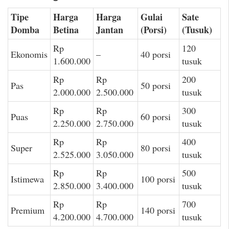
Tipe
Harga
Harga
Gulai
Sate
Domba
Betina
Jantan
(Porsi)
(Tusuk)
Rp
120
Ekonomis
–
40 porsi
1.600.000
tusuk
Rp
Rp
200
Pas
50 porsi
2.000.000
2.500.000
tusuk
Rp
Rp
300
Puas
60 porsi
2.250.000
2.750.000
tusuk
Rp
Rp
400
Super
80 porsi
2.525.000
3.050.000
tusuk
Rp
Rp
500
Istimewa
100 porsi
2.850.000
3.400.000
tusuk
Rp
Rp
700
Premium
140 porsi
4.200.000
4.700.000
tusuk