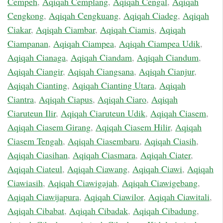
Cempeh
,
Aqiqah Cemplang
,
Aqiqah Cengal
,
Aqiqah
Cengkong
,
Aqiqah Cengkuang
,
Aqiqah Ciadeg
,
Aqiqah
Ciakar
,
Aqiqah Ciambar
,
Aqiqah Ciamis
,
Aqiqah
Ciampanan
,
Aqiqah Ciampea
,
Aqiqah Ciampea Udik
,
Aqiqah Cianaga
,
Aqiqah Ciandam
,
Aqiqah Ciandum
,
Aqiqah Ciangir
,
Aqiqah Ciangsana
,
Aqiqah Cianjur
,
Aqiqah Cianting
,
Aqiqah Cianting Utara
,
Aqiqah
Ciantra
,
Aqiqah Ciapus
,
Aqiqah Ciaro
,
Aqiqah
Ciaruteun Ilir
,
Aqiqah Ciaruteun Udik
,
Aqiqah Ciasem
,
Aqiqah Ciasem Girang
,
Aqiqah Ciasem Hilir
,
Aqiqah
Ciasem Tengah
,
Aqiqah Ciasembaru
,
Aqiqah Ciasih
,
Aqiqah Ciasihan
,
Aqiqah Ciasmara
,
Aqiqah Ciater
,
Aqiqah Ciateul
,
Aqiqah Ciawang
,
Aqiqah Ciawi
,
Aqiqah
Ciawiasih
,
Aqiqah Ciawigajah
,
Aqiqah Ciawigebang
,
Aqiqah Ciawijapura
,
Aqiqah Ciawilor
,
Aqiqah Ciawitali
,
Aqiqah Cibabat
,
Aqiqah Cibadak
,
Aqiqah Cibadung
,