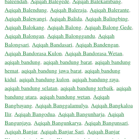
baleendah
,
Aqiqah Balegede
,
Aqiqah Balekambang
,
Aqiqah Balendung
,
Aqiqah Baleraja
,
Aqiqah Balerante
,
Aqiqah Balewangi
,
Aqiqah Balida
,
Aqiqah Balingbing
,
Aqiqah Balokang
,
Aqiqah Balong
,
Aqiqah Balong Gede
,
Aqiqah Balongan
,
Aqiqah Balonggandu
,
Aqiqah
Balongsari
,
Aqiqah Bandasari
,
Aqiqah Bandengan
,
Aqiqah Bandorasa Kulon
,
Aqiqah Bandorasa Wetan
,
aqiqah bandung
,
aqiqah bandung barat
,
aqiqah bandung
hemat
,
aqiqah bandung jawa barat
,
aqiqah bandung
kidul
,
aqiqah bandung kulon
,
aqiqah bandung raya
,
aqiqah bandung selatan
,
aqiqah bandung terbaik
,
aqiqah
bandung utara
,
aqiqah bandung wetan
,
Aqiqah
Bangbayang
,
Aqiqah Banggalamulya
,
Aqiqah Bangkaloa
Ilir
,
Aqiqah Bangodua
,
Aqiqah Bangunharja
,
Aqiqah
Bangunjaya
,
Aqiqah Bangunkarya
,
Aqiqah Bangunsari
,
Aqiqah Banjar
,
Aqiqah Banjar Sari
,
Aqiqah Banjar