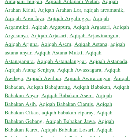
Antapani Tengah
,
Aqiqah Antapani Wetan
,
Aqiqah
Arahan Kidul
,
Aqiqah Arahan Lor
,
aqiqah arcamanik
,
Aqiqah Aren Jaya
,
Aqiqah Argalingga
,
Aqiqah
Argamukti
,
Aqiqah Argapura
,
Aqiqah Argasari
,
Aqiqah
Argasunya
,
Aqiqah Arjasari
,
Aqiqah Arjawinangun
,
Aqiqah Arjuna
,
Aqiqah Asem
,
Aqiqah Astana
,
aqiqah
astana anyar
,
Aqiqah Astana Mukti
,
Aqiqah
Astanajapura
,
Aqiqah Astanalanggar
,
Aqiqah Astapada
,
Aqiqah Atang Senjaya
,
Aqiqah Awassagara
,
Aqiqah
Awilega
,
Aqiqah Awiluar
,
Aqiqah Awirarangan
,
Aqiqah
Babadan
,
Aqiqah Babajurang
,
Aqiqah Babakan
,
Aqiqah
Babakan Anyar
,
Aqiqah Babakan Asem
,
Aqiqah
Babakan Asih
,
Aqiqah Babakan Ciamis
,
Aqiqah
Babakan Cikao
,
aqiqah babakan ciparay
,
Aqiqah
Babakan Gebang
,
Aqiqah Babakan Jawa
,
Aqiqah
Babakan Karet
,
Aqiqah Babakan Losari
,
Aqiqah