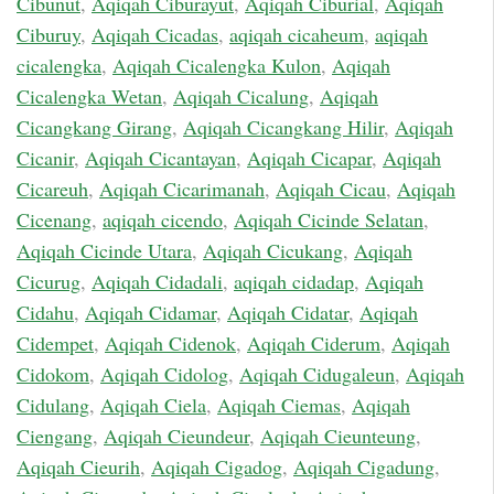
Cibunut
,
Aqiqah Ciburayut
,
Aqiqah Ciburial
,
Aqiqah
Ciburuy
,
Aqiqah Cicadas
,
aqiqah cicaheum
,
aqiqah
cicalengka
,
Aqiqah Cicalengka Kulon
,
Aqiqah
Cicalengka Wetan
,
Aqiqah Cicalung
,
Aqiqah
Cicangkang Girang
,
Aqiqah Cicangkang Hilir
,
Aqiqah
Cicanir
,
Aqiqah Cicantayan
,
Aqiqah Cicapar
,
Aqiqah
Cicareuh
,
Aqiqah Cicarimanah
,
Aqiqah Cicau
,
Aqiqah
Cicenang
,
aqiqah cicendo
,
Aqiqah Cicinde Selatan
,
Aqiqah Cicinde Utara
,
Aqiqah Cicukang
,
Aqiqah
Cicurug
,
Aqiqah Cidadali
,
aqiqah cidadap
,
Aqiqah
Cidahu
,
Aqiqah Cidamar
,
Aqiqah Cidatar
,
Aqiqah
Cidempet
,
Aqiqah Cidenok
,
Aqiqah Ciderum
,
Aqiqah
Cidokom
,
Aqiqah Cidolog
,
Aqiqah Cidugaleun
,
Aqiqah
Cidulang
,
Aqiqah Ciela
,
Aqiqah Ciemas
,
Aqiqah
Ciengang
,
Aqiqah Cieundeur
,
Aqiqah Cieunteung
,
Aqiqah Cieurih
,
Aqiqah Cigadog
,
Aqiqah Cigadung
,