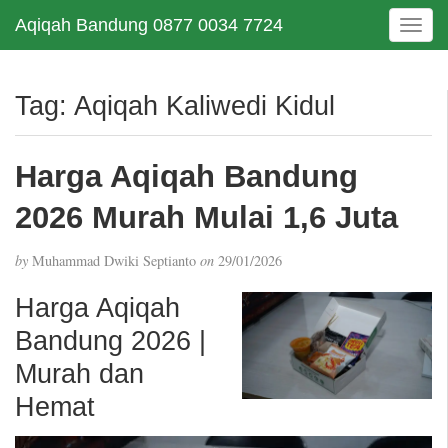
Aqiqah Bandung 0877 0034 7724
T
o
g
g
Tag:
Aqiqah Kaliwedi Kidul
l
e
n
Harga Aqiqah Bandung
a
v
2026 Murah Mulai 1,6 Juta
i
g
by
Muhammad Dwiki Septianto
on
29/01/2026
a
t
Harga Aqiqah
i
Bandung 2026 |
o
n
Murah dan
Hemat