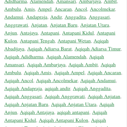
Adidharma
,
Alamendah
,
Amansari
,
Ambarjaya
,
Ambit
,
Ambulu
,
Amis
,
Ampel
,
Ancaran
,
Ancol
,
Ancolmekar
,
Andamui
,
Andapraja
,
Andir
,
Anggadita
,
Anggasari
,
Anggrawati
,
Anjatan
,
Anjatan Baru
,
Anjatan Utara
,
Anjun
,
Antajaya
,
Antapani
,
Antapani Kidul
,
Antapani
Kulon
,
Antapani Tengah
,
Antapani Wetan
,
Aqiqah
Abadijaya
,
Aqiqah Adiarsa Barat
,
Aqiqah Adiarsa Timur
,
Aqiqah Adidharma
,
Aqiqah Alamendah
,
Aqiqah
Amansari
,
Aqiqah Ambarjaya
,
Aqiqah Ambit
,
Aqiqah
Ambulu
,
Aqiqah Amis
,
Aqiqah Ampel
,
Aqiqah Ancaran
,
Aqiqah Ancol
,
Aqiqah Ancolmekar
,
Aqiqah Andamui
,
Aqiqah Andapraja
,
aqiqah andir
,
Aqiqah Anggadita
,
Aqiqah Anggasari
,
Aqiqah Anggrawati
,
Aqiqah Anjatan
,
Aqiqah Anjatan Baru
,
Aqiqah Anjatan Utara
,
Aqiqah
Anjun
,
Aqiqah Antajaya
,
aqiqah antapani
,
Aqiqah
Antapani Kidul
,
Aqiqah Antapani Kulon
,
Aqiqah