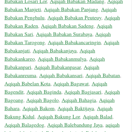
Babakan Losari Lor
,
Aqiqah Babakan Madang
,
Aqiqah
Babakan Manjeti
,
Aqiqah Babakan Panjang
,
Aqiqah
Babakan Penghulu
,
Aqiqah Babakan Peuteuy
,
Aqiqah
Babakan Raden
,
Aqiqah Babakan Sadeng
,
Aqiqah
Babakan Sari
,
Aqiqah Babakan Surabaya
,
Aqiqah
Babakan Tarogong
,
Aqiqah Babakancaringin
,
Aqiqah
Babakanjati
,
Aqiqah Babakanjaya
,
Aqiqah
Babakankareo
,
Aqiqah Babakanmulya
,
Aqiqah
Babakanpari
,
Aqiqah Babakanpasar
,
Aqiqah
Babakanreuma
,
Aqiqah Babakansari
,
Aqiqah Babatan
,
Aqiqah Babelan Kota
,
Aqiqah Bagawat
,
Aqiqah
Bagendit
,
Aqiqah Baginda
,
Aqiqah Bagjasari
,
Aqiqah
Bagoang
,
Aqiqah Bagolo
,
Aqiqah Bahagia
,
Aqiqah
Bahara
,
Aqiqah Bakom
,
Aqiqah Baktijaya
,
Aqiqah
Bakung Kidul
,
Aqiqah Bakung Lor
,
Aqiqah Balad
,
Aqiqah Balagedog
,
Aqiqah Balebandung Jaya
,
aqiqah