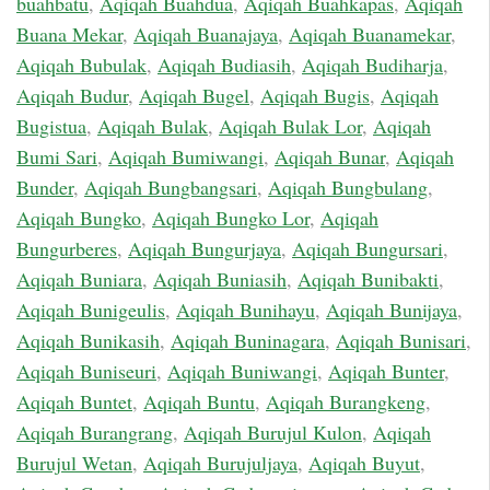
buahbatu
,
Aqiqah Buahdua
,
Aqiqah Buahkapas
,
Aqiqah
Buana Mekar
,
Aqiqah Buanajaya
,
Aqiqah Buanamekar
,
Aqiqah Bubulak
,
Aqiqah Budiasih
,
Aqiqah Budiharja
,
Aqiqah Budur
,
Aqiqah Bugel
,
Aqiqah Bugis
,
Aqiqah
Bugistua
,
Aqiqah Bulak
,
Aqiqah Bulak Lor
,
Aqiqah
Bumi Sari
,
Aqiqah Bumiwangi
,
Aqiqah Bunar
,
Aqiqah
Bunder
,
Aqiqah Bungbangsari
,
Aqiqah Bungbulang
,
Aqiqah Bungko
,
Aqiqah Bungko Lor
,
Aqiqah
Bungurberes
,
Aqiqah Bungurjaya
,
Aqiqah Bungursari
,
Aqiqah Buniara
,
Aqiqah Buniasih
,
Aqiqah Bunibakti
,
Aqiqah Bunigeulis
,
Aqiqah Bunihayu
,
Aqiqah Bunijaya
,
Aqiqah Bunikasih
,
Aqiqah Buninagara
,
Aqiqah Bunisari
,
Aqiqah Buniseuri
,
Aqiqah Buniwangi
,
Aqiqah Bunter
,
Aqiqah Buntet
,
Aqiqah Buntu
,
Aqiqah Burangkeng
,
Aqiqah Burangrang
,
Aqiqah Burujul Kulon
,
Aqiqah
Burujul Wetan
,
Aqiqah Burujuljaya
,
Aqiqah Buyut
,