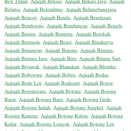
Beji Timur
,
Aqiqah Bekasi
,
Aqiqah Bekasi Jaya
,
Aqiqah
Belawa
,
Aqiqah Belendung
,
Aqiqah Belungbangjaya
,
Aqiqah Bencoy
,
Aqiqah Benda
,
Aqiqah Bendasari
,
Aqiqah Bendoroto
,
Aqiqah Bendungan
,
Aqiqah Bengle
,
Aqiqah Benjot
,
Aqiqah Benteng
,
Aqiqah Berekah
,
Aqiqah Beringin
,
Aqiqah Beusi
,
Aqiqah Binakarya
,
Aqiqah Binangun
,
Aqiqah Binong
,
Aqiqah Bintara
,
Aqiqah Bintara Jaya
,
Aqiqah Biru
,
Aqiqah Bitung Sari
,
Aqiqah Biyawak
,
Aqiqah Blanakan
,
Aqiqah Blender
,
Aqiqah Bobojong
,
Aqiqah Bobos
,
Aqiqah Bodas
,
Aqiqah Bode Lor
,
Aqiqah Bodesari
,
Aqiqah Bogor
,
Aqiqah Bojonegara
,
Aqiqah Bojong
,
Aqiqah Bojong
Barat
,
Aqiqah Bojong Baru
,
Aqiqah Bojong Gede
,
Aqiqah Bojong Indah
,
Aqiqah Bojong Jengkol
,
Aqiqah
Bojong Koneng
,
Aqiqah Bojong Kulon
,
Aqiqah Bojong
Kulur
,
Aqiqah Bojong Longok
,
Aqiqah Bojong Lor
,