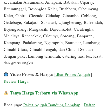
kecamatan Arcamanik, Antapani, Babakan Ciparay,
Batununggal, Bojongloa Kaler, Buahbatu, Cibeunying
Kaler, Cibiru, Cicendo, Cidadap, Cinambo, Coblong,
Gedebage, Sukajadi, Sukasari, Ujungberung, Baleendah,
Bojongsoang, Margaasih, Dayeuhkolot, Cicalengka,
Majalaya, Rancaekek, Cileunyi, Soreang, Banjaran,
Katapang, Padalarang, Ngamprah, Batujajar, Lembang,
Cimahi Utara, Cimahi Tengah, dan Cimahi Selatan
dengan paket kambing termurah, catering nasi box lezat,
dan gratis ongkir.
Video Proses & Harga
:
Lihat Proses Aqiqah
|
Review Harga
Tanya Harga Terbaru via WhatsApp
Baca juga:
Paket Aqiqah Bandung Lengkap
|
Daftar