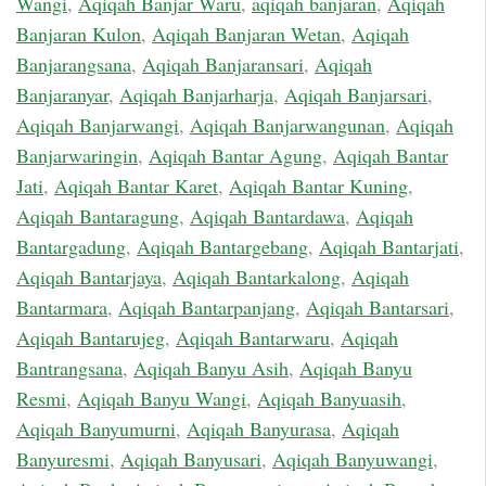
Wangi
,
Aqiqah Banjar Waru
,
aqiqah banjaran
,
Aqiqah
Banjaran Kulon
,
Aqiqah Banjaran Wetan
,
Aqiqah
Banjarangsana
,
Aqiqah Banjaransari
,
Aqiqah
Banjaranyar
,
Aqiqah Banjarharja
,
Aqiqah Banjarsari
,
Aqiqah Banjarwangi
,
Aqiqah Banjarwangunan
,
Aqiqah
Banjarwaringin
,
Aqiqah Bantar Agung
,
Aqiqah Bantar
Jati
,
Aqiqah Bantar Karet
,
Aqiqah Bantar Kuning
,
Aqiqah Bantaragung
,
Aqiqah Bantardawa
,
Aqiqah
Bantargadung
,
Aqiqah Bantargebang
,
Aqiqah Bantarjati
,
Aqiqah Bantarjaya
,
Aqiqah Bantarkalong
,
Aqiqah
Bantarmara
,
Aqiqah Bantarpanjang
,
Aqiqah Bantarsari
,
Aqiqah Bantarujeg
,
Aqiqah Bantarwaru
,
Aqiqah
Bantrangsana
,
Aqiqah Banyu Asih
,
Aqiqah Banyu
Resmi
,
Aqiqah Banyu Wangi
,
Aqiqah Banyuasih
,
Aqiqah Banyumurni
,
Aqiqah Banyurasa
,
Aqiqah
Banyuresmi
,
Aqiqah Banyusari
,
Aqiqah Banyuwangi
,