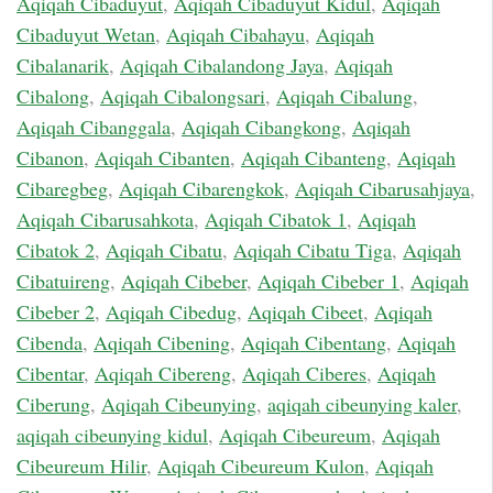
Aqiqah Cibaduyut
,
Aqiqah Cibaduyut Kidul
,
Aqiqah
Cibaduyut Wetan
,
Aqiqah Cibahayu
,
Aqiqah
Cibalanarik
,
Aqiqah Cibalandong Jaya
,
Aqiqah
Cibalong
,
Aqiqah Cibalongsari
,
Aqiqah Cibalung
,
Aqiqah Cibanggala
,
Aqiqah Cibangkong
,
Aqiqah
Cibanon
,
Aqiqah Cibanten
,
Aqiqah Cibanteng
,
Aqiqah
Cibaregbeg
,
Aqiqah Cibarengkok
,
Aqiqah Cibarusahjaya
,
Aqiqah Cibarusahkota
,
Aqiqah Cibatok 1
,
Aqiqah
Cibatok 2
,
Aqiqah Cibatu
,
Aqiqah Cibatu Tiga
,
Aqiqah
Cibatuireng
,
Aqiqah Cibeber
,
Aqiqah Cibeber 1
,
Aqiqah
Cibeber 2
,
Aqiqah Cibedug
,
Aqiqah Cibeet
,
Aqiqah
Cibenda
,
Aqiqah Cibening
,
Aqiqah Cibentang
,
Aqiqah
Cibentar
,
Aqiqah Cibereng
,
Aqiqah Ciberes
,
Aqiqah
Ciberung
,
Aqiqah Cibeunying
,
aqiqah cibeunying kaler
,
aqiqah cibeunying kidul
,
Aqiqah Cibeureum
,
Aqiqah
Cibeureum Hilir
,
Aqiqah Cibeureum Kulon
,
Aqiqah