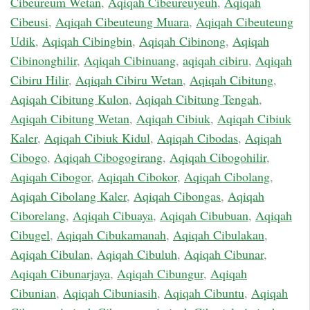
Cibeureum Wetan
,
Aqiqah Cibeureuyeuh
,
Aqiqah
Cibeusi
,
Aqiqah Cibeuteung Muara
,
Aqiqah Cibeuteung
Udik
,
Aqiqah Cibingbin
,
Aqiqah Cibinong
,
Aqiqah
Cibinonghilir
,
Aqiqah Cibinuang
,
aqiqah cibiru
,
Aqiqah
Cibiru Hilir
,
Aqiqah Cibiru Wetan
,
Aqiqah Cibitung
,
Aqiqah Cibitung Kulon
,
Aqiqah Cibitung Tengah
,
Aqiqah Cibitung Wetan
,
Aqiqah Cibiuk
,
Aqiqah Cibiuk
Kaler
,
Aqiqah Cibiuk Kidul
,
Aqiqah Cibodas
,
Aqiqah
Cibogo
,
Aqiqah Cibogogirang
,
Aqiqah Cibogohilir
,
Aqiqah Cibogor
,
Aqiqah Cibokor
,
Aqiqah Cibolang
,
Aqiqah Cibolang Kaler
,
Aqiqah Cibongas
,
Aqiqah
Ciborelang
,
Aqiqah Cibuaya
,
Aqiqah Cibubuan
,
Aqiqah
Cibugel
,
Aqiqah Cibukamanah
,
Aqiqah Cibulakan
,
Aqiqah Cibulan
,
Aqiqah Cibuluh
,
Aqiqah Cibunar
,
Aqiqah Cibunarjaya
,
Aqiqah Cibungur
,
Aqiqah
Cibunian
,
Aqiqah Cibuniasih
,
Aqiqah Cibuntu
,
Aqiqah