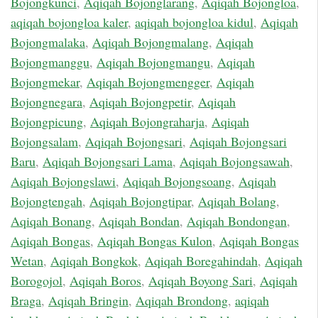
Bojongkunci
,
Aqiqah Bojonglarang
,
Aqiqah Bojongloa
,
aqiqah bojongloa kaler
,
aqiqah bojongloa kidul
,
Aqiqah
Bojongmalaka
,
Aqiqah Bojongmalang
,
Aqiqah
Bojongmanggu
,
Aqiqah Bojongmangu
,
Aqiqah
Bojongmekar
,
Aqiqah Bojongmengger
,
Aqiqah
Bojongnegara
,
Aqiqah Bojongpetir
,
Aqiqah
Bojongpicung
,
Aqiqah Bojongraharja
,
Aqiqah
Bojongsalam
,
Aqiqah Bojongsari
,
Aqiqah Bojongsari
Baru
,
Aqiqah Bojongsari Lama
,
Aqiqah Bojongsawah
,
Aqiqah Bojongslawi
,
Aqiqah Bojongsoang
,
Aqiqah
Bojongtengah
,
Aqiqah Bojongtipar
,
Aqiqah Bolang
,
Aqiqah Bonang
,
Aqiqah Bondan
,
Aqiqah Bondongan
,
Aqiqah Bongas
,
Aqiqah Bongas Kulon
,
Aqiqah Bongas
Wetan
,
Aqiqah Bongkok
,
Aqiqah Boregahindah
,
Aqiqah
Borogojol
,
Aqiqah Boros
,
Aqiqah Boyong Sari
,
Aqiqah
Braga
,
Aqiqah Bringin
,
Aqiqah Brondong
,
aqiqah