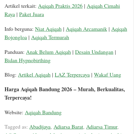
Artikel terkait:
Aqiqah Praktis 2026
|
Aqiqah Cimahi
Raya
|
Paket Juara
Info berguna:
Niat Aqiqah
|
Aqiqah Arcamanik
|
Aqiqah
Bojongloa
|
Aqiqah Termurah
Panduan:
Anak Belum Aqiqah
|
Desain Undangan
|
Bidan Hypnobirthing
Blog:
Artikel Aqiqah
|
LAZ Terpercaya
|
Wakaf Uang
Harga Aqiqah Bandung 2026 – Murah, Berkualitas,
Terpercaya!
Website:
Aqiqah Bandung
Tagged as:
Abadijaya
,
Adiarsa Barat
,
Adiarsa Timur
,