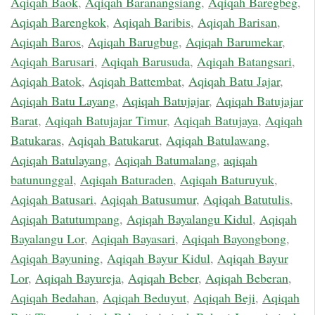
Aqiqah Baok
,
Aqiqah Baranangsiang
,
Aqiqah Baregbeg
,
Aqiqah Barengkok
,
Aqiqah Baribis
,
Aqiqah Barisan
,
Aqiqah Baros
,
Aqiqah Barugbug
,
Aqiqah Barumekar
,
Aqiqah Barusari
,
Aqiqah Barusuda
,
Aqiqah Batangsari
,
Aqiqah Batok
,
Aqiqah Battembat
,
Aqiqah Batu Jajar
,
Aqiqah Batu Layang
,
Aqiqah Batujajar
,
Aqiqah Batujajar
Barat
,
Aqiqah Batujajar Timur
,
Aqiqah Batujaya
,
Aqiqah
Batukaras
,
Aqiqah Batukarut
,
Aqiqah Batulawang
,
Aqiqah Batulayang
,
Aqiqah Batumalang
,
aqiqah
batununggal
,
Aqiqah Baturaden
,
Aqiqah Baturuyuk
,
Aqiqah Batusari
,
Aqiqah Batusumur
,
Aqiqah Batutulis
,
Aqiqah Batutumpang
,
Aqiqah Bayalangu Kidul
,
Aqiqah
Bayalangu Lor
,
Aqiqah Bayasari
,
Aqiqah Bayongbong
,
Aqiqah Bayuning
,
Aqiqah Bayur Kidul
,
Aqiqah Bayur
Lor
,
Aqiqah Bayureja
,
Aqiqah Beber
,
Aqiqah Beberan
,
Aqiqah Bedahan
,
Aqiqah Beduyut
,
Aqiqah Beji
,
Aqiqah