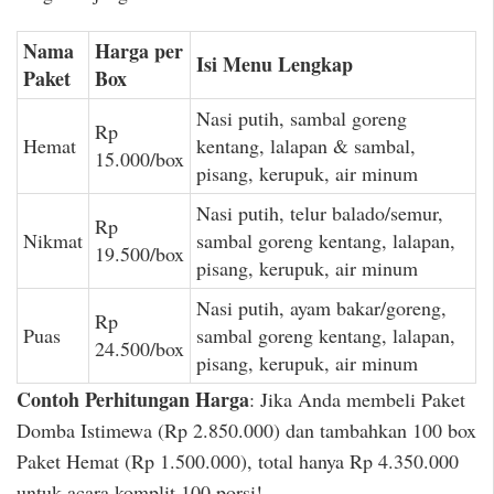
Nama
Harga per
Isi Menu Lengkap
Paket
Box
Nasi putih, sambal goreng
Rp
Hemat
kentang, lalapan & sambal,
15.000/box
pisang, kerupuk, air minum
Nasi putih, telur balado/semur,
Rp
Nikmat
sambal goreng kentang, lalapan,
19.500/box
pisang, kerupuk, air minum
Nasi putih, ayam bakar/goreng,
Rp
Puas
sambal goreng kentang, lalapan,
24.500/box
pisang, kerupuk, air minum
Contoh Perhitungan Harga
: Jika Anda membeli Paket
Domba Istimewa (Rp 2.850.000) dan tambahkan 100 box
Paket Hemat (Rp 1.500.000), total hanya Rp 4.350.000
untuk acara komplit 100 porsi!