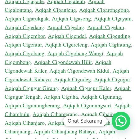
Aqiqah Cigagade
,
Aqiqah Cigaleuh
,
Aqiqah
Cigalontang
,
Aqiqah Ciganjeng
,
Aqiqah Cigaronggong
,
Aqiqah Cigarukgak
,
Aqiqah Cigasong
,
Aqiqah Cigayam
,
Aqiqah Cigedang
,
Aqiqah Cigedug
,
Aqiqah Cigelam
,
Aqiqah Cigembor
,
Aqiqah Cigendel
,
Aqiqah Cigending
,
Aqiqah Cigentur
,
Aqiqah Cigereleng
,
Aqiqah Cigintung
,
Aqiqah Cigobang
,
Aqiqah Cigobang Wangi
,
Aqiqah
Cigombong
,
Aqiqah Cigondewah Hilir
,
Aqiqah
Cigondewah Kaler
,
Aqiqah Cigondewah Kidul
,
Aqiqah
Cigondewah Rahayu
,
Aqiqah Cigudeg
,
Aqiqah Cigugur
,
Aqiqah Cigugur Girang
,
Aqiqah Cigugur Kaler
,
Aqiqah
Cigugur Tengah
,
Aqiqah Ciguha
,
Aqiqah Cigunung
,
Aqiqah Cigunungherang
,
Aqiqah Cigunungsari
,
Aqiqah
Cihambulu
,
Aqiqah Cihamerang
,
Aqiqah Cihampelas
,
Chat Sekarang
Aqiqah Cihanjaro
,
Aqiqah Cihanjawar
,
Aqiqah
Cihanjuang
,
Aqiqah Cihanjuang Rahayu
,
Aqiqah