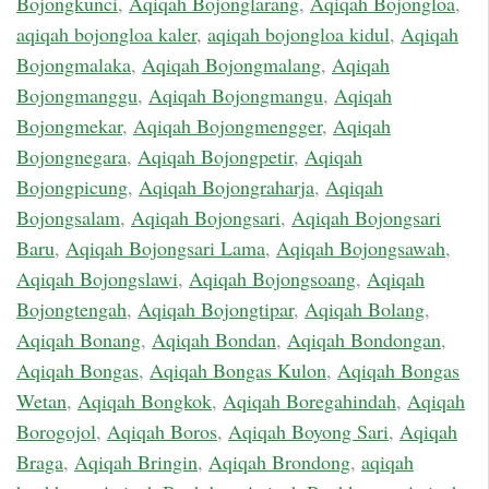
Bojongkunci
,
Aqiqah Bojonglarang
,
Aqiqah Bojongloa
,
aqiqah bojongloa kaler
,
aqiqah bojongloa kidul
,
Aqiqah
Bojongmalaka
,
Aqiqah Bojongmalang
,
Aqiqah
Bojongmanggu
,
Aqiqah Bojongmangu
,
Aqiqah
Bojongmekar
,
Aqiqah Bojongmengger
,
Aqiqah
Bojongnegara
,
Aqiqah Bojongpetir
,
Aqiqah
Bojongpicung
,
Aqiqah Bojongraharja
,
Aqiqah
Bojongsalam
,
Aqiqah Bojongsari
,
Aqiqah Bojongsari
Baru
,
Aqiqah Bojongsari Lama
,
Aqiqah Bojongsawah
,
Aqiqah Bojongslawi
,
Aqiqah Bojongsoang
,
Aqiqah
Bojongtengah
,
Aqiqah Bojongtipar
,
Aqiqah Bolang
,
Aqiqah Bonang
,
Aqiqah Bondan
,
Aqiqah Bondongan
,
Aqiqah Bongas
,
Aqiqah Bongas Kulon
,
Aqiqah Bongas
Wetan
,
Aqiqah Bongkok
,
Aqiqah Boregahindah
,
Aqiqah
Borogojol
,
Aqiqah Boros
,
Aqiqah Boyong Sari
,
Aqiqah
Braga
,
Aqiqah Bringin
,
Aqiqah Brondong
,
aqiqah