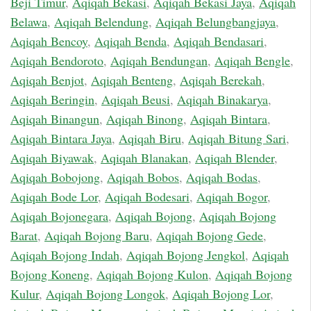
Beji Timur
,
Aqiqah Bekasi
,
Aqiqah Bekasi Jaya
,
Aqiqah
Belawa
,
Aqiqah Belendung
,
Aqiqah Belungbangjaya
,
Aqiqah Bencoy
,
Aqiqah Benda
,
Aqiqah Bendasari
,
Aqiqah Bendoroto
,
Aqiqah Bendungan
,
Aqiqah Bengle
,
Aqiqah Benjot
,
Aqiqah Benteng
,
Aqiqah Berekah
,
Aqiqah Beringin
,
Aqiqah Beusi
,
Aqiqah Binakarya
,
Aqiqah Binangun
,
Aqiqah Binong
,
Aqiqah Bintara
,
Aqiqah Bintara Jaya
,
Aqiqah Biru
,
Aqiqah Bitung Sari
,
Aqiqah Biyawak
,
Aqiqah Blanakan
,
Aqiqah Blender
,
Aqiqah Bobojong
,
Aqiqah Bobos
,
Aqiqah Bodas
,
Aqiqah Bode Lor
,
Aqiqah Bodesari
,
Aqiqah Bogor
,
Aqiqah Bojonegara
,
Aqiqah Bojong
,
Aqiqah Bojong
Barat
,
Aqiqah Bojong Baru
,
Aqiqah Bojong Gede
,
Aqiqah Bojong Indah
,
Aqiqah Bojong Jengkol
,
Aqiqah
Bojong Koneng
,
Aqiqah Bojong Kulon
,
Aqiqah Bojong
Kulur
,
Aqiqah Bojong Longok
,
Aqiqah Bojong Lor
,