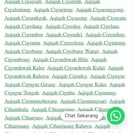
Aqiqah Cigagade
,
Aqiqah Cigaleuh
,
Aqiqah
Cigalontang
,
Aqiqah Ciganjeng
,
Aqiqah Cigaronggong
,
Aqiqah Cigarukgak
,
Aqiqah Cigasong
,
Aqiqah Cigayam
,
Aqiqah Cigedang
,
Aqiqah Cigedug
,
Aqiqah Cigelam
,
Aqiqah Cigembor
,
Aqiqah Cigendel
,
Aqiqah Cigending
,
Aqiqah Cigentur
,
Aqiqah Cigereleng
,
Aqiqah Cigintung
,
Aqiqah Cigobang
,
Aqiqah Cigobang Wangi
,
Aqiqah
Cigombong
,
Aqiqah Cigondewah Hilir
,
Aqiqah
Cigondewah Kaler
,
Aqiqah Cigondewah Kidul
,
Aqiqah
Cigondewah Rahayu
,
Aqiqah Cigudeg
,
Aqiqah Cigugur
,
Aqiqah Cigugur Girang
,
Aqiqah Cigugur Kaler
,
Aqiqah
Cigugur Tengah
,
Aqiqah Ciguha
,
Aqiqah Cigunung
,
Aqiqah Cigunungherang
,
Aqiqah Cigunungsari
,
Aqiqah
Cihambulu
,
Aqiqah Cihamerang
,
Aqiqah Cihampelas
,
Chat Sekarang
Aqiqah Cihanjaro
,
Aqiqah Cihanjawar
,
Aqiqah
Cihanjuang
,
Aqiqah Cihanjuang Rahayu
,
Aqiqah