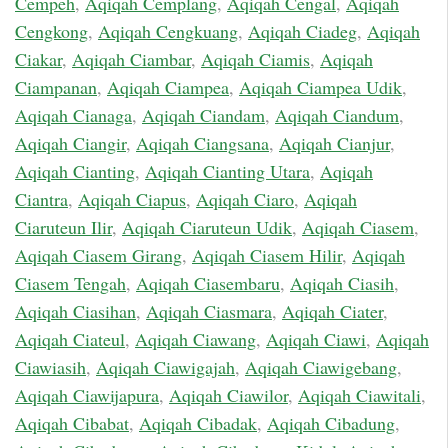
Cempeh
,
Aqiqah Cemplang
,
Aqiqah Cengal
,
Aqiqah
Cengkong
,
Aqiqah Cengkuang
,
Aqiqah Ciadeg
,
Aqiqah
Ciakar
,
Aqiqah Ciambar
,
Aqiqah Ciamis
,
Aqiqah
Ciampanan
,
Aqiqah Ciampea
,
Aqiqah Ciampea Udik
,
Aqiqah Cianaga
,
Aqiqah Ciandam
,
Aqiqah Ciandum
,
Aqiqah Ciangir
,
Aqiqah Ciangsana
,
Aqiqah Cianjur
,
Aqiqah Cianting
,
Aqiqah Cianting Utara
,
Aqiqah
Ciantra
,
Aqiqah Ciapus
,
Aqiqah Ciaro
,
Aqiqah
Ciaruteun Ilir
,
Aqiqah Ciaruteun Udik
,
Aqiqah Ciasem
,
Aqiqah Ciasem Girang
,
Aqiqah Ciasem Hilir
,
Aqiqah
Ciasem Tengah
,
Aqiqah Ciasembaru
,
Aqiqah Ciasih
,
Aqiqah Ciasihan
,
Aqiqah Ciasmara
,
Aqiqah Ciater
,
Aqiqah Ciateul
,
Aqiqah Ciawang
,
Aqiqah Ciawi
,
Aqiqah
Ciawiasih
,
Aqiqah Ciawigajah
,
Aqiqah Ciawigebang
,
Aqiqah Ciawijapura
,
Aqiqah Ciawilor
,
Aqiqah Ciawitali
,
Aqiqah Cibabat
,
Aqiqah Cibadak
,
Aqiqah Cibadung
,