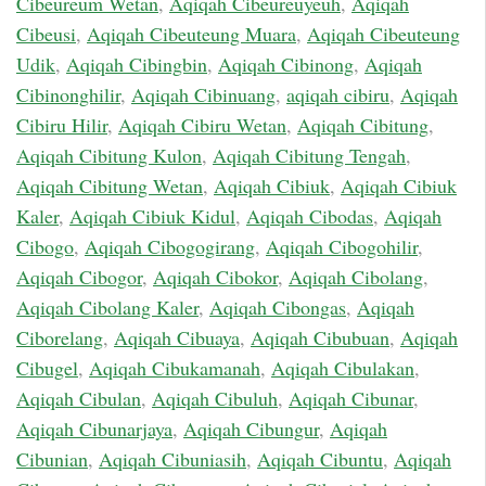
Cibeureum Wetan
,
Aqiqah Cibeureuyeuh
,
Aqiqah
Cibeusi
,
Aqiqah Cibeuteung Muara
,
Aqiqah Cibeuteung
Udik
,
Aqiqah Cibingbin
,
Aqiqah Cibinong
,
Aqiqah
Cibinonghilir
,
Aqiqah Cibinuang
,
aqiqah cibiru
,
Aqiqah
Cibiru Hilir
,
Aqiqah Cibiru Wetan
,
Aqiqah Cibitung
,
Aqiqah Cibitung Kulon
,
Aqiqah Cibitung Tengah
,
Aqiqah Cibitung Wetan
,
Aqiqah Cibiuk
,
Aqiqah Cibiuk
Kaler
,
Aqiqah Cibiuk Kidul
,
Aqiqah Cibodas
,
Aqiqah
Cibogo
,
Aqiqah Cibogogirang
,
Aqiqah Cibogohilir
,
Aqiqah Cibogor
,
Aqiqah Cibokor
,
Aqiqah Cibolang
,
Aqiqah Cibolang Kaler
,
Aqiqah Cibongas
,
Aqiqah
Ciborelang
,
Aqiqah Cibuaya
,
Aqiqah Cibubuan
,
Aqiqah
Cibugel
,
Aqiqah Cibukamanah
,
Aqiqah Cibulakan
,
Aqiqah Cibulan
,
Aqiqah Cibuluh
,
Aqiqah Cibunar
,
Aqiqah Cibunarjaya
,
Aqiqah Cibungur
,
Aqiqah
Cibunian
,
Aqiqah Cibuniasih
,
Aqiqah Cibuntu
,
Aqiqah