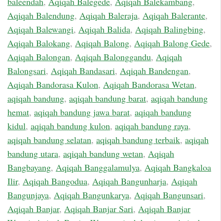
baleendah
,
Aqiqah Balegede
,
Aqiqah Balekambang
,
Aqiqah Balendung
,
Aqiqah Baleraja
,
Aqiqah Balerante
,
Aqiqah Balewangi
,
Aqiqah Balida
,
Aqiqah Balingbing
,
Aqiqah Balokang
,
Aqiqah Balong
,
Aqiqah Balong Gede
,
Aqiqah Balongan
,
Aqiqah Balonggandu
,
Aqiqah
Balongsari
,
Aqiqah Bandasari
,
Aqiqah Bandengan
,
Aqiqah Bandorasa Kulon
,
Aqiqah Bandorasa Wetan
,
aqiqah bandung
,
aqiqah bandung barat
,
aqiqah bandung
hemat
,
aqiqah bandung jawa barat
,
aqiqah bandung
kidul
,
aqiqah bandung kulon
,
aqiqah bandung raya
,
aqiqah bandung selatan
,
aqiqah bandung terbaik
,
aqiqah
bandung utara
,
aqiqah bandung wetan
,
Aqiqah
Bangbayang
,
Aqiqah Banggalamulya
,
Aqiqah Bangkaloa
Ilir
,
Aqiqah Bangodua
,
Aqiqah Bangunharja
,
Aqiqah
Bangunjaya
,
Aqiqah Bangunkarya
,
Aqiqah Bangunsari
,
Aqiqah Banjar
,
Aqiqah Banjar Sari
,
Aqiqah Banjar