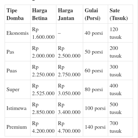
Tipe
Harga
Harga
Gulai
Sate
Domba
Betina
Jantan
(Porsi)
(Tusuk)
Rp
120
Ekonomis
–
40 porsi
1.600.000
tusuk
Rp
Rp
200
Pas
50 porsi
2.000.000
2.500.000
tusuk
Rp
Rp
300
Puas
60 porsi
2.250.000
2.750.000
tusuk
Rp
Rp
400
Super
80 porsi
2.525.000
3.050.000
tusuk
Rp
Rp
500
Istimewa
100 porsi
2.850.000
3.400.000
tusuk
Rp
Rp
700
Premium
140 porsi
4.200.000
4.700.000
tusuk