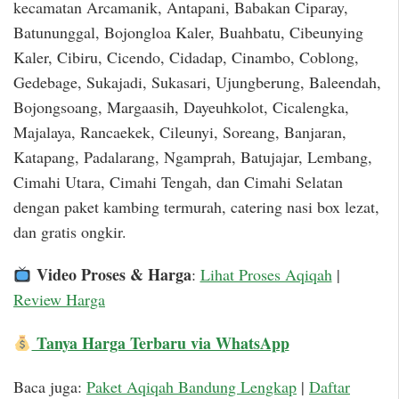
kecamatan Arcamanik, Antapani, Babakan Ciparay,
Batununggal, Bojongloa Kaler, Buahbatu, Cibeunying
Kaler, Cibiru, Cicendo, Cidadap, Cinambo, Coblong,
Gedebage, Sukajadi, Sukasari, Ujungberung, Baleendah,
Bojongsoang, Margaasih, Dayeuhkolot, Cicalengka,
Majalaya, Rancaekek, Cileunyi, Soreang, Banjaran,
Katapang, Padalarang, Ngamprah, Batujajar, Lembang,
Cimahi Utara, Cimahi Tengah, dan Cimahi Selatan
dengan paket kambing termurah, catering nasi box lezat,
dan gratis ongkir.
Video Proses & Harga
:
Lihat Proses Aqiqah
|
Review Harga
Tanya Harga Terbaru via WhatsApp
Baca juga:
Paket Aqiqah Bandung Lengkap
|
Daftar