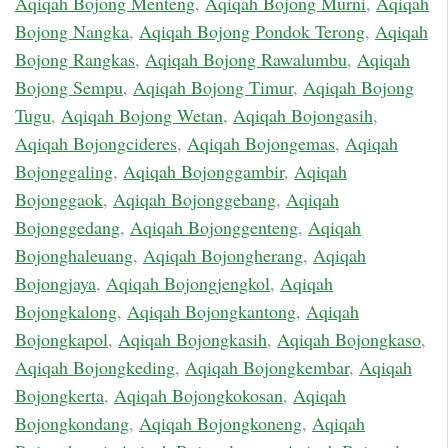
Aqiqah Bojong Menteng
,
Aqiqah Bojong Murni
,
Aqiqah
Bojong Nangka
,
Aqiqah Bojong Pondok Terong
,
Aqiqah
Bojong Rangkas
,
Aqiqah Bojong Rawalumbu
,
Aqiqah
Bojong Sempu
,
Aqiqah Bojong Timur
,
Aqiqah Bojong
Tugu
,
Aqiqah Bojong Wetan
,
Aqiqah Bojongasih
,
Aqiqah Bojongcideres
,
Aqiqah Bojongemas
,
Aqiqah
Bojonggaling
,
Aqiqah Bojonggambir
,
Aqiqah
Bojonggaok
,
Aqiqah Bojonggebang
,
Aqiqah
Bojonggedang
,
Aqiqah Bojonggenteng
,
Aqiqah
Bojonghaleuang
,
Aqiqah Bojongherang
,
Aqiqah
Bojongjaya
,
Aqiqah Bojongjengkol
,
Aqiqah
Bojongkalong
,
Aqiqah Bojongkantong
,
Aqiqah
Bojongkapol
,
Aqiqah Bojongkasih
,
Aqiqah Bojongkaso
,
Aqiqah Bojongkeding
,
Aqiqah Bojongkembar
,
Aqiqah
Bojongkerta
,
Aqiqah Bojongkokosan
,
Aqiqah
Bojongkondang
,
Aqiqah Bojongkoneng
,
Aqiqah