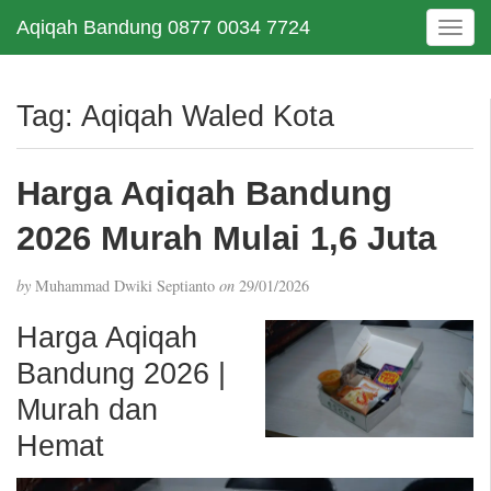
Aqiqah Bandung 0877 0034 7724
T
o
g
g
Tag:
Aqiqah Waled Kota
l
e
n
Harga Aqiqah Bandung
a
v
2026 Murah Mulai 1,6 Juta
i
g
by
Muhammad Dwiki Septianto
on
29/01/2026
a
t
Harga Aqiqah
i
Bandung 2026 |
o
n
Murah dan
Hemat