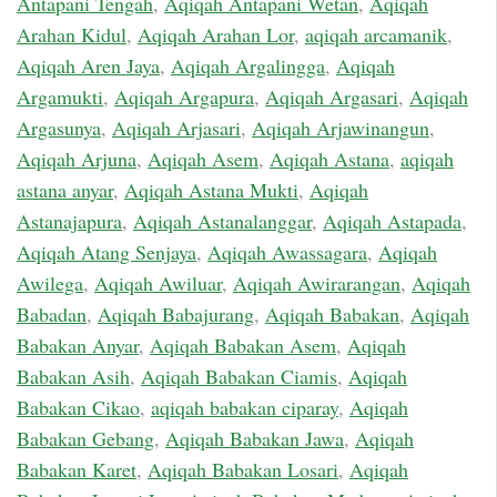
Antapani Tengah
,
Aqiqah Antapani Wetan
,
Aqiqah
Arahan Kidul
,
Aqiqah Arahan Lor
,
aqiqah arcamanik
,
Aqiqah Aren Jaya
,
Aqiqah Argalingga
,
Aqiqah
Argamukti
,
Aqiqah Argapura
,
Aqiqah Argasari
,
Aqiqah
Argasunya
,
Aqiqah Arjasari
,
Aqiqah Arjawinangun
,
Aqiqah Arjuna
,
Aqiqah Asem
,
Aqiqah Astana
,
aqiqah
astana anyar
,
Aqiqah Astana Mukti
,
Aqiqah
Astanajapura
,
Aqiqah Astanalanggar
,
Aqiqah Astapada
,
Aqiqah Atang Senjaya
,
Aqiqah Awassagara
,
Aqiqah
Awilega
,
Aqiqah Awiluar
,
Aqiqah Awirarangan
,
Aqiqah
Babadan
,
Aqiqah Babajurang
,
Aqiqah Babakan
,
Aqiqah
Babakan Anyar
,
Aqiqah Babakan Asem
,
Aqiqah
Babakan Asih
,
Aqiqah Babakan Ciamis
,
Aqiqah
Babakan Cikao
,
aqiqah babakan ciparay
,
Aqiqah
Babakan Gebang
,
Aqiqah Babakan Jawa
,
Aqiqah
Babakan Karet
,
Aqiqah Babakan Losari
,
Aqiqah