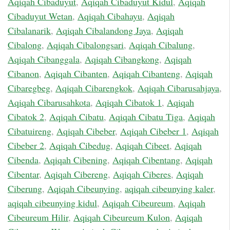
Aqiqah Cibaduyut
,
Aqiqah Cibaduyut Kidul
,
Aqiqah
Cibaduyut Wetan
,
Aqiqah Cibahayu
,
Aqiqah
Cibalanarik
,
Aqiqah Cibalandong Jaya
,
Aqiqah
Cibalong
,
Aqiqah Cibalongsari
,
Aqiqah Cibalung
,
Aqiqah Cibanggala
,
Aqiqah Cibangkong
,
Aqiqah
Cibanon
,
Aqiqah Cibanten
,
Aqiqah Cibanteng
,
Aqiqah
Cibaregbeg
,
Aqiqah Cibarengkok
,
Aqiqah Cibarusahjaya
,
Aqiqah Cibarusahkota
,
Aqiqah Cibatok 1
,
Aqiqah
Cibatok 2
,
Aqiqah Cibatu
,
Aqiqah Cibatu Tiga
,
Aqiqah
Cibatuireng
,
Aqiqah Cibeber
,
Aqiqah Cibeber 1
,
Aqiqah
Cibeber 2
,
Aqiqah Cibedug
,
Aqiqah Cibeet
,
Aqiqah
Cibenda
,
Aqiqah Cibening
,
Aqiqah Cibentang
,
Aqiqah
Cibentar
,
Aqiqah Cibereng
,
Aqiqah Ciberes
,
Aqiqah
Ciberung
,
Aqiqah Cibeunying
,
aqiqah cibeunying kaler
,
aqiqah cibeunying kidul
,
Aqiqah Cibeureum
,
Aqiqah
Cibeureum Hilir
,
Aqiqah Cibeureum Kulon
,
Aqiqah