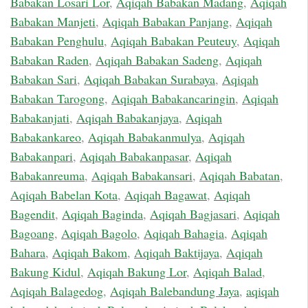
Babakan Losari Lor
,
Aqiqah Babakan Madang
,
Aqiqah
Babakan Manjeti
,
Aqiqah Babakan Panjang
,
Aqiqah
Babakan Penghulu
,
Aqiqah Babakan Peuteuy
,
Aqiqah
Babakan Raden
,
Aqiqah Babakan Sadeng
,
Aqiqah
Babakan Sari
,
Aqiqah Babakan Surabaya
,
Aqiqah
Babakan Tarogong
,
Aqiqah Babakancaringin
,
Aqiqah
Babakanjati
,
Aqiqah Babakanjaya
,
Aqiqah
Babakankareo
,
Aqiqah Babakanmulya
,
Aqiqah
Babakanpari
,
Aqiqah Babakanpasar
,
Aqiqah
Babakanreuma
,
Aqiqah Babakansari
,
Aqiqah Babatan
,
Aqiqah Babelan Kota
,
Aqiqah Bagawat
,
Aqiqah
Bagendit
,
Aqiqah Baginda
,
Aqiqah Bagjasari
,
Aqiqah
Bagoang
,
Aqiqah Bagolo
,
Aqiqah Bahagia
,
Aqiqah
Bahara
,
Aqiqah Bakom
,
Aqiqah Baktijaya
,
Aqiqah
Bakung Kidul
,
Aqiqah Bakung Lor
,
Aqiqah Balad
,
Aqiqah Balagedog
,
Aqiqah Balebandung Jaya
,
aqiqah