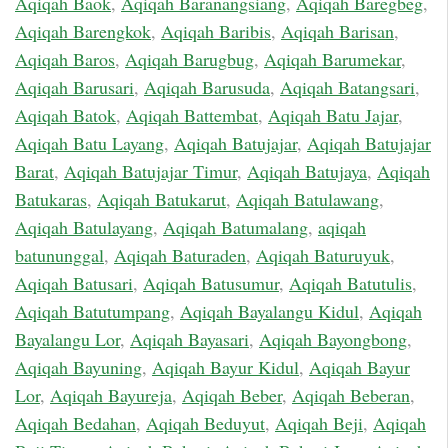
Aqiqah Baok
,
Aqiqah Baranangsiang
,
Aqiqah Baregbeg
,
Aqiqah Barengkok
,
Aqiqah Baribis
,
Aqiqah Barisan
,
Aqiqah Baros
,
Aqiqah Barugbug
,
Aqiqah Barumekar
,
Aqiqah Barusari
,
Aqiqah Barusuda
,
Aqiqah Batangsari
,
Aqiqah Batok
,
Aqiqah Battembat
,
Aqiqah Batu Jajar
,
Aqiqah Batu Layang
,
Aqiqah Batujajar
,
Aqiqah Batujajar
Barat
,
Aqiqah Batujajar Timur
,
Aqiqah Batujaya
,
Aqiqah
Batukaras
,
Aqiqah Batukarut
,
Aqiqah Batulawang
,
Aqiqah Batulayang
,
Aqiqah Batumalang
,
aqiqah
batununggal
,
Aqiqah Baturaden
,
Aqiqah Baturuyuk
,
Aqiqah Batusari
,
Aqiqah Batusumur
,
Aqiqah Batutulis
,
Aqiqah Batutumpang
,
Aqiqah Bayalangu Kidul
,
Aqiqah
Bayalangu Lor
,
Aqiqah Bayasari
,
Aqiqah Bayongbong
,
Aqiqah Bayuning
,
Aqiqah Bayur Kidul
,
Aqiqah Bayur
Lor
,
Aqiqah Bayureja
,
Aqiqah Beber
,
Aqiqah Beberan
,
Aqiqah Bedahan
,
Aqiqah Beduyut
,
Aqiqah Beji
,
Aqiqah