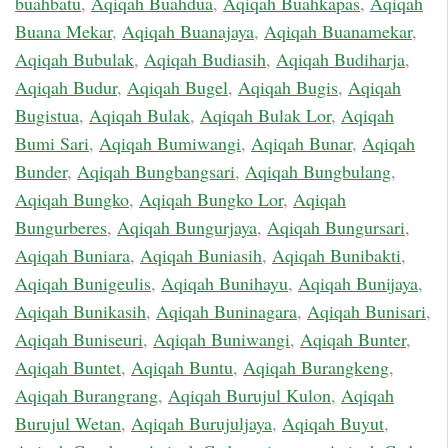
buahbatu
,
Aqiqah Buahdua
,
Aqiqah Buahkapas
,
Aqiqah
Buana Mekar
,
Aqiqah Buanajaya
,
Aqiqah Buanamekar
,
Aqiqah Bubulak
,
Aqiqah Budiasih
,
Aqiqah Budiharja
,
Aqiqah Budur
,
Aqiqah Bugel
,
Aqiqah Bugis
,
Aqiqah
Bugistua
,
Aqiqah Bulak
,
Aqiqah Bulak Lor
,
Aqiqah
Bumi Sari
,
Aqiqah Bumiwangi
,
Aqiqah Bunar
,
Aqiqah
Bunder
,
Aqiqah Bungbangsari
,
Aqiqah Bungbulang
,
Aqiqah Bungko
,
Aqiqah Bungko Lor
,
Aqiqah
Bungurberes
,
Aqiqah Bungurjaya
,
Aqiqah Bungursari
,
Aqiqah Buniara
,
Aqiqah Buniasih
,
Aqiqah Bunibakti
,
Aqiqah Bunigeulis
,
Aqiqah Bunihayu
,
Aqiqah Bunijaya
,
Aqiqah Bunikasih
,
Aqiqah Buninagara
,
Aqiqah Bunisari
,
Aqiqah Buniseuri
,
Aqiqah Buniwangi
,
Aqiqah Bunter
,
Aqiqah Buntet
,
Aqiqah Buntu
,
Aqiqah Burangkeng
,
Aqiqah Burangrang
,
Aqiqah Burujul Kulon
,
Aqiqah
Burujul Wetan
,
Aqiqah Burujuljaya
,
Aqiqah Buyut
,