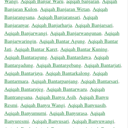
Wangi
,
Aqiqah Banjar Waru
,
aqiqah banjaran
,
Aqiqah
Banjaran Kulon
,
Aqiqah Banjaran Wetan
,
Aqiqah
Banjarangsana
,
Aqiqah Banjaransari
,
Aqiqah
Banjaranyar
,
Aqiqah Banjarharja
,
Aqiqah Banjarsari
,
Aqiqah Banjarwangi
,
Aqiqah Banjarwangunan
,
Aqiqah
Banjarwaringin
,
Aqiqah Bantar Agung
,
Aqiqah Bantar
Jati
,
Aqiqah Bantar Karet
,
Aqiqah Bantar Kuning
,
Aqiqah Bantaragung
,
Aqiqah Bantardawa
,
Aqiqah
Bantargadung
,
Aqiqah Bantargebang
,
Aqiqah Bantarjati
,
Aqiqah Bantarjaya
,
Aqiqah Bantarkalong
,
Aqiqah
Bantarmara
,
Aqiqah Bantarpanjang
,
Aqiqah Bantarsari
,
Aqiqah Bantarujeg
,
Aqiqah Bantarwaru
,
Aqiqah
Bantrangsana
,
Aqiqah Banyu Asih
,
Aqiqah Banyu
Resmi
,
Aqiqah Banyu Wangi
,
Aqiqah Banyuasih
,
Aqiqah Banyumurni
,
Aqiqah Banyurasa
,
Aqiqah
Banyuresmi
,
Aqiqah Banyusari
,
Aqiqah Banyuwangi
,