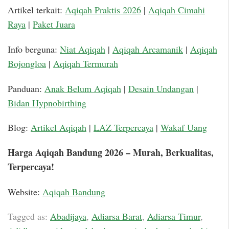
Artikel terkait:
Aqiqah Praktis 2026
|
Aqiqah Cimahi
Raya
|
Paket Juara
Info berguna:
Niat Aqiqah
|
Aqiqah Arcamanik
|
Aqiqah
Bojongloa
|
Aqiqah Termurah
Panduan:
Anak Belum Aqiqah
|
Desain Undangan
|
Bidan Hypnobirthing
Blog:
Artikel Aqiqah
|
LAZ Terpercaya
|
Wakaf Uang
Harga Aqiqah Bandung 2026 – Murah, Berkualitas,
Terpercaya!
Website:
Aqiqah Bandung
Tagged as:
Abadijaya
,
Adiarsa Barat
,
Adiarsa Timur
,