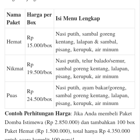
Nama
Harga per
Isi Menu Lengkap
Paket
Box
Nasi putih, sambal goreng
Rp
Hemat
kentang, lalapan & sambal,
15.000/box
pisang, kerupuk, air minum
Nasi putih, telur balado/semur,
Rp
Nikmat
sambal goreng kentang, lalapan,
19.500/box
pisang, kerupuk, air minum
Nasi putih, ayam bakar/goreng,
Rp
Puas
sambal goreng kentang, lalapan,
24.500/box
pisang, kerupuk, air minum
Contoh Perhitungan Harga
: Jika Anda membeli Paket
Domba Istimewa (Rp 2.850.000) dan tambahkan 100 box
Paket Hemat (Rp 1.500.000), total hanya Rp 4.350.000
untuk acara komplit 100 porsi!