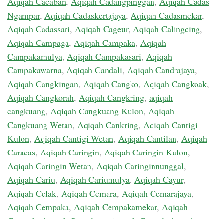
Aqiqah Cacaban
,
Aqiqah Cadangpinggan
,
Aqiqah Cadas
Ngampar
,
Aqiqah Cadaskertajaya
,
Aqiqah Cadasmekar
,
Aqiqah Cadassari
,
Aqiqah Cageur
,
Aqiqah Calingcing
,
Aqiqah Campaga
,
Aqiqah Campaka
,
Aqiqah
Campakamulya
,
Aqiqah Campakasari
,
Aqiqah
Campakawarna
,
Aqiqah Candali
,
Aqiqah Candrajaya
,
Aqiqah Cangkingan
,
Aqiqah Cangko
,
Aqiqah Cangkoak
,
Aqiqah Cangkorah
,
Aqiqah Cangkring
,
aqiqah
cangkuang
,
Aqiqah Cangkuang Kulon
,
Aqiqah
Cangkuang Wetan
,
Aqiqah Cankring
,
Aqiqah Cantigi
Kulon
,
Aqiqah Cantigi Wetan
,
Aqiqah Cantilan
,
Aqiqah
Caracas
,
Aqiqah Caringin
,
Aqiqah Caringin Kulon
,
Aqiqah Caringin Wetan
,
Aqiqah Caringinnunggal
,
Aqiqah Cariu
,
Aqiqah Cariumulya
,
Aqiqah Cayur
,
Aqiqah Celak
,
Aqiqah Cemara
,
Aqiqah Cemarajaya
,
Aqiqah Cempaka
,
Aqiqah Cempakamekar
,
Aqiqah