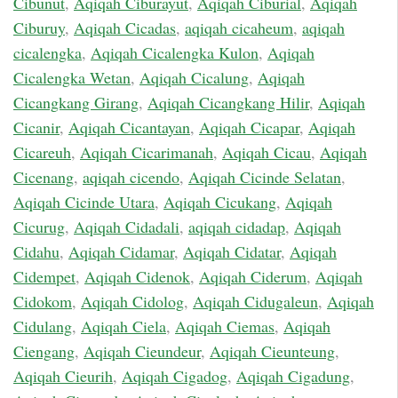
Cibunut
,
Aqiqah Ciburayut
,
Aqiqah Ciburial
,
Aqiqah
Ciburuy
,
Aqiqah Cicadas
,
aqiqah cicaheum
,
aqiqah
cicalengka
,
Aqiqah Cicalengka Kulon
,
Aqiqah
Cicalengka Wetan
,
Aqiqah Cicalung
,
Aqiqah
Cicangkang Girang
,
Aqiqah Cicangkang Hilir
,
Aqiqah
Cicanir
,
Aqiqah Cicantayan
,
Aqiqah Cicapar
,
Aqiqah
Cicareuh
,
Aqiqah Cicarimanah
,
Aqiqah Cicau
,
Aqiqah
Cicenang
,
aqiqah cicendo
,
Aqiqah Cicinde Selatan
,
Aqiqah Cicinde Utara
,
Aqiqah Cicukang
,
Aqiqah
Cicurug
,
Aqiqah Cidadali
,
aqiqah cidadap
,
Aqiqah
Cidahu
,
Aqiqah Cidamar
,
Aqiqah Cidatar
,
Aqiqah
Cidempet
,
Aqiqah Cidenok
,
Aqiqah Ciderum
,
Aqiqah
Cidokom
,
Aqiqah Cidolog
,
Aqiqah Cidugaleun
,
Aqiqah
Cidulang
,
Aqiqah Ciela
,
Aqiqah Ciemas
,
Aqiqah
Ciengang
,
Aqiqah Cieundeur
,
Aqiqah Cieunteung
,
Aqiqah Cieurih
,
Aqiqah Cigadog
,
Aqiqah Cigadung
,