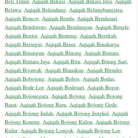
Beji Timur
,
Aqiqah Bekasi
,
Aqiqah Bekasi Jaya
,
Aqiqah
Belawa
,
Aqiqah Belendung
,
Aqiqah Belungbangjaya
,
Aqiqah Bencoy
,
Aqiqah Benda
,
Aqiqah Bendasari
,
Aqiqah Bendoroto
,
Aqiqah Bendungan
,
Aqiqah Bengle
,
Aqiqah Benjot
,
Aqiqah Benteng
,
Aqiqah Berekah
,
Aqiqah Beringin
,
Aqiqah Beusi
,
Aqiqah Binakarya
,
Aqiqah Binangun
,
Aqiqah Binong
,
Aqiqah Bintara
,
Aqiqah Bintara Jaya
,
Aqiqah Biru
,
Aqiqah Bitung Sari
,
Aqiqah Biyawak
,
Aqiqah Blanakan
,
Aqiqah Blender
,
Aqiqah Bobojong
,
Aqiqah Bobos
,
Aqiqah Bodas
,
Aqiqah Bode Lor
,
Aqiqah Bodesari
,
Aqiqah Bogor
,
Aqiqah Bojonegara
,
Aqiqah Bojong
,
Aqiqah Bojong
Barat
,
Aqiqah Bojong Baru
,
Aqiqah Bojong Gede
,
Aqiqah Bojong Indah
,
Aqiqah Bojong Jengkol
,
Aqiqah
Bojong Koneng
,
Aqiqah Bojong Kulon
,
Aqiqah Bojong
Kulur
,
Aqiqah Bojong Longok
,
Aqiqah Bojong Lor
,