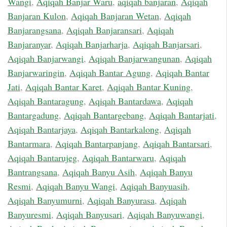
Wangi
,
Aqiqah Banjar Waru
,
aqiqah banjaran
,
Aqiqah
Banjaran Kulon
,
Aqiqah Banjaran Wetan
,
Aqiqah
Banjarangsana
,
Aqiqah Banjaransari
,
Aqiqah
Banjaranyar
,
Aqiqah Banjarharja
,
Aqiqah Banjarsari
,
Aqiqah Banjarwangi
,
Aqiqah Banjarwangunan
,
Aqiqah
Banjarwaringin
,
Aqiqah Bantar Agung
,
Aqiqah Bantar
Jati
,
Aqiqah Bantar Karet
,
Aqiqah Bantar Kuning
,
Aqiqah Bantaragung
,
Aqiqah Bantardawa
,
Aqiqah
Bantargadung
,
Aqiqah Bantargebang
,
Aqiqah Bantarjati
,
Aqiqah Bantarjaya
,
Aqiqah Bantarkalong
,
Aqiqah
Bantarmara
,
Aqiqah Bantarpanjang
,
Aqiqah Bantarsari
,
Aqiqah Bantarujeg
,
Aqiqah Bantarwaru
,
Aqiqah
Bantrangsana
,
Aqiqah Banyu Asih
,
Aqiqah Banyu
Resmi
,
Aqiqah Banyu Wangi
,
Aqiqah Banyuasih
,
Aqiqah Banyumurni
,
Aqiqah Banyurasa
,
Aqiqah
Banyuresmi
,
Aqiqah Banyusari
,
Aqiqah Banyuwangi
,