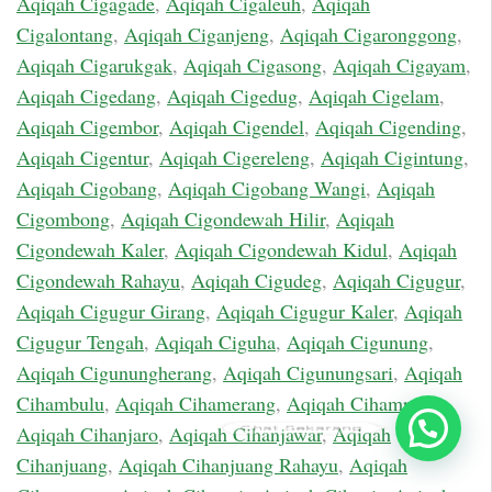
Aqiqah Cigagade
,
Aqiqah Cigaleuh
,
Aqiqah
Cigalontang
,
Aqiqah Ciganjeng
,
Aqiqah Cigaronggong
,
Aqiqah Cigarukgak
,
Aqiqah Cigasong
,
Aqiqah Cigayam
,
Aqiqah Cigedang
,
Aqiqah Cigedug
,
Aqiqah Cigelam
,
Aqiqah Cigembor
,
Aqiqah Cigendel
,
Aqiqah Cigending
,
Aqiqah Cigentur
,
Aqiqah Cigereleng
,
Aqiqah Cigintung
,
Aqiqah Cigobang
,
Aqiqah Cigobang Wangi
,
Aqiqah
Cigombong
,
Aqiqah Cigondewah Hilir
,
Aqiqah
Cigondewah Kaler
,
Aqiqah Cigondewah Kidul
,
Aqiqah
Cigondewah Rahayu
,
Aqiqah Cigudeg
,
Aqiqah Cigugur
,
Aqiqah Cigugur Girang
,
Aqiqah Cigugur Kaler
,
Aqiqah
Cigugur Tengah
,
Aqiqah Ciguha
,
Aqiqah Cigunung
,
Aqiqah Cigunungherang
,
Aqiqah Cigunungsari
,
Aqiqah
Cihambulu
,
Aqiqah Cihamerang
,
Aqiqah Cihampelas
,
Chat Sekarang
Aqiqah Cihanjaro
,
Aqiqah Cihanjawar
,
Aqiqah
Cihanjuang
,
Aqiqah Cihanjuang Rahayu
,
Aqiqah