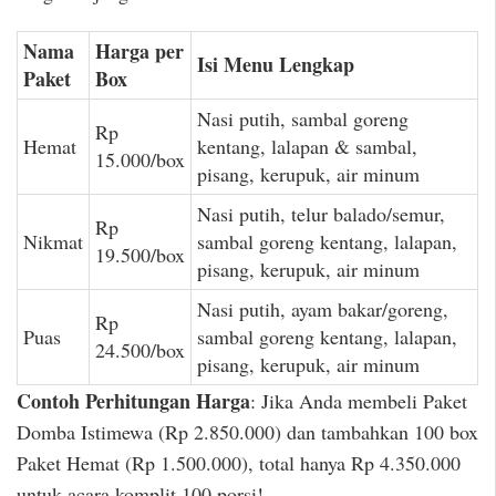
Nama
Harga per
Isi Menu Lengkap
Paket
Box
Nasi putih, sambal goreng
Rp
Hemat
kentang, lalapan & sambal,
15.000/box
pisang, kerupuk, air minum
Nasi putih, telur balado/semur,
Rp
Nikmat
sambal goreng kentang, lalapan,
19.500/box
pisang, kerupuk, air minum
Nasi putih, ayam bakar/goreng,
Rp
Puas
sambal goreng kentang, lalapan,
24.500/box
pisang, kerupuk, air minum
Contoh Perhitungan Harga
: Jika Anda membeli Paket
Domba Istimewa (Rp 2.850.000) dan tambahkan 100 box
Paket Hemat (Rp 1.500.000), total hanya Rp 4.350.000
untuk acara komplit 100 porsi!