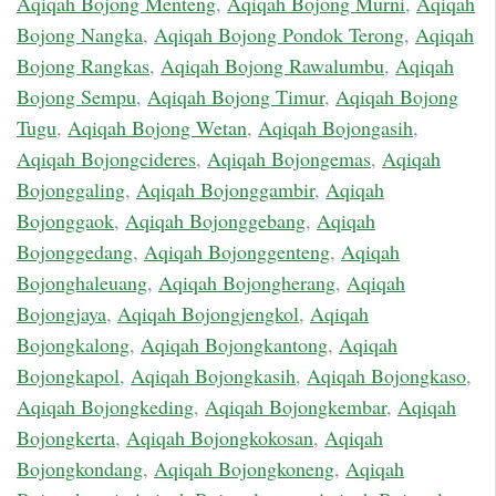
Aqiqah Bojong Menteng
,
Aqiqah Bojong Murni
,
Aqiqah
Bojong Nangka
,
Aqiqah Bojong Pondok Terong
,
Aqiqah
Bojong Rangkas
,
Aqiqah Bojong Rawalumbu
,
Aqiqah
Bojong Sempu
,
Aqiqah Bojong Timur
,
Aqiqah Bojong
Tugu
,
Aqiqah Bojong Wetan
,
Aqiqah Bojongasih
,
Aqiqah Bojongcideres
,
Aqiqah Bojongemas
,
Aqiqah
Bojonggaling
,
Aqiqah Bojonggambir
,
Aqiqah
Bojonggaok
,
Aqiqah Bojonggebang
,
Aqiqah
Bojonggedang
,
Aqiqah Bojonggenteng
,
Aqiqah
Bojonghaleuang
,
Aqiqah Bojongherang
,
Aqiqah
Bojongjaya
,
Aqiqah Bojongjengkol
,
Aqiqah
Bojongkalong
,
Aqiqah Bojongkantong
,
Aqiqah
Bojongkapol
,
Aqiqah Bojongkasih
,
Aqiqah Bojongkaso
,
Aqiqah Bojongkeding
,
Aqiqah Bojongkembar
,
Aqiqah
Bojongkerta
,
Aqiqah Bojongkokosan
,
Aqiqah
Bojongkondang
,
Aqiqah Bojongkoneng
,
Aqiqah