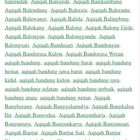
baleendah
,
Aqiqah Balegede
,
Aqiqah Balekambang
,
Aqiqah Balendung
,
Aqiqah Baleraja
,
Aqiqah Balerante
,
Aqiqah Balewangi
,
Aqiqah Balida
,
Aqiqah Balingbing
,
Aqiqah Balokang
,
Aqiqah Balong
,
Aqiqah Balong Gede
,
Aqiqah Balongan
,
Aqiqah Balonggandu
,
Aqiqah
Balongsari
,
Aqiqah Bandasari
,
Aqiqah Bandengan
,
Aqiqah Bandorasa Kulon
,
Aqiqah Bandorasa Wetan
,
aqiqah bandung
,
aqiqah bandung barat
,
aqiqah bandung
hemat
,
aqiqah bandung jawa barat
,
aqiqah bandung
kidul
,
aqiqah bandung kulon
,
aqiqah bandung raya
,
aqiqah bandung selatan
,
aqiqah bandung terbaik
,
aqiqah
bandung utara
,
aqiqah bandung wetan
,
Aqiqah
Bangbayang
,
Aqiqah Banggalamulya
,
Aqiqah Bangkaloa
Ilir
,
Aqiqah Bangodua
,
Aqiqah Bangunharja
,
Aqiqah
Bangunjaya
,
Aqiqah Bangunkarya
,
Aqiqah Bangunsari
,
Aqiqah Banjar
,
Aqiqah Banjar Sari
,
Aqiqah Banjar