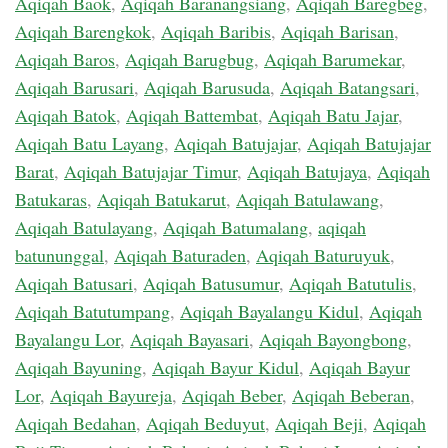
Aqiqah Baok
,
Aqiqah Baranangsiang
,
Aqiqah Baregbeg
,
Aqiqah Barengkok
,
Aqiqah Baribis
,
Aqiqah Barisan
,
Aqiqah Baros
,
Aqiqah Barugbug
,
Aqiqah Barumekar
,
Aqiqah Barusari
,
Aqiqah Barusuda
,
Aqiqah Batangsari
,
Aqiqah Batok
,
Aqiqah Battembat
,
Aqiqah Batu Jajar
,
Aqiqah Batu Layang
,
Aqiqah Batujajar
,
Aqiqah Batujajar
Barat
,
Aqiqah Batujajar Timur
,
Aqiqah Batujaya
,
Aqiqah
Batukaras
,
Aqiqah Batukarut
,
Aqiqah Batulawang
,
Aqiqah Batulayang
,
Aqiqah Batumalang
,
aqiqah
batununggal
,
Aqiqah Baturaden
,
Aqiqah Baturuyuk
,
Aqiqah Batusari
,
Aqiqah Batusumur
,
Aqiqah Batutulis
,
Aqiqah Batutumpang
,
Aqiqah Bayalangu Kidul
,
Aqiqah
Bayalangu Lor
,
Aqiqah Bayasari
,
Aqiqah Bayongbong
,
Aqiqah Bayuning
,
Aqiqah Bayur Kidul
,
Aqiqah Bayur
Lor
,
Aqiqah Bayureja
,
Aqiqah Beber
,
Aqiqah Beberan
,
Aqiqah Bedahan
,
Aqiqah Beduyut
,
Aqiqah Beji
,
Aqiqah