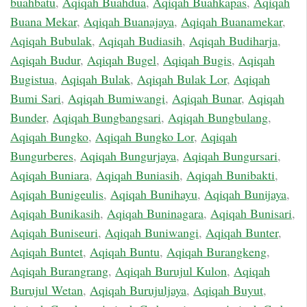
buahbatu
,
Aqiqah Buahdua
,
Aqiqah Buahkapas
,
Aqiqah
Buana Mekar
,
Aqiqah Buanajaya
,
Aqiqah Buanamekar
,
Aqiqah Bubulak
,
Aqiqah Budiasih
,
Aqiqah Budiharja
,
Aqiqah Budur
,
Aqiqah Bugel
,
Aqiqah Bugis
,
Aqiqah
Bugistua
,
Aqiqah Bulak
,
Aqiqah Bulak Lor
,
Aqiqah
Bumi Sari
,
Aqiqah Bumiwangi
,
Aqiqah Bunar
,
Aqiqah
Bunder
,
Aqiqah Bungbangsari
,
Aqiqah Bungbulang
,
Aqiqah Bungko
,
Aqiqah Bungko Lor
,
Aqiqah
Bungurberes
,
Aqiqah Bungurjaya
,
Aqiqah Bungursari
,
Aqiqah Buniara
,
Aqiqah Buniasih
,
Aqiqah Bunibakti
,
Aqiqah Bunigeulis
,
Aqiqah Bunihayu
,
Aqiqah Bunijaya
,
Aqiqah Bunikasih
,
Aqiqah Buninagara
,
Aqiqah Bunisari
,
Aqiqah Buniseuri
,
Aqiqah Buniwangi
,
Aqiqah Bunter
,
Aqiqah Buntet
,
Aqiqah Buntu
,
Aqiqah Burangkeng
,
Aqiqah Burangrang
,
Aqiqah Burujul Kulon
,
Aqiqah
Burujul Wetan
,
Aqiqah Burujuljaya
,
Aqiqah Buyut
,