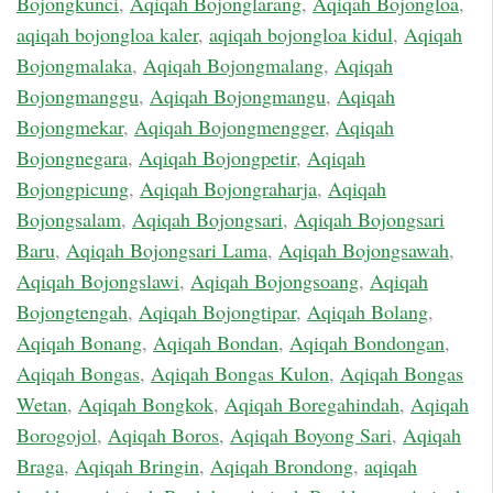
Bojongkunci
,
Aqiqah Bojonglarang
,
Aqiqah Bojongloa
,
aqiqah bojongloa kaler
,
aqiqah bojongloa kidul
,
Aqiqah
Bojongmalaka
,
Aqiqah Bojongmalang
,
Aqiqah
Bojongmanggu
,
Aqiqah Bojongmangu
,
Aqiqah
Bojongmekar
,
Aqiqah Bojongmengger
,
Aqiqah
Bojongnegara
,
Aqiqah Bojongpetir
,
Aqiqah
Bojongpicung
,
Aqiqah Bojongraharja
,
Aqiqah
Bojongsalam
,
Aqiqah Bojongsari
,
Aqiqah Bojongsari
Baru
,
Aqiqah Bojongsari Lama
,
Aqiqah Bojongsawah
,
Aqiqah Bojongslawi
,
Aqiqah Bojongsoang
,
Aqiqah
Bojongtengah
,
Aqiqah Bojongtipar
,
Aqiqah Bolang
,
Aqiqah Bonang
,
Aqiqah Bondan
,
Aqiqah Bondongan
,
Aqiqah Bongas
,
Aqiqah Bongas Kulon
,
Aqiqah Bongas
Wetan
,
Aqiqah Bongkok
,
Aqiqah Boregahindah
,
Aqiqah
Borogojol
,
Aqiqah Boros
,
Aqiqah Boyong Sari
,
Aqiqah
Braga
,
Aqiqah Bringin
,
Aqiqah Brondong
,
aqiqah