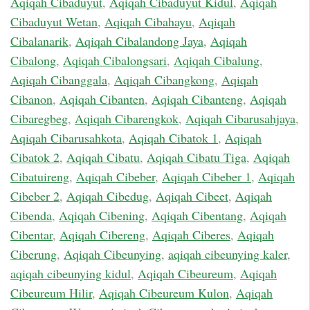
Aqiqah Cibaduyut
,
Aqiqah Cibaduyut Kidul
,
Aqiqah
Cibaduyut Wetan
,
Aqiqah Cibahayu
,
Aqiqah
Cibalanarik
,
Aqiqah Cibalandong Jaya
,
Aqiqah
Cibalong
,
Aqiqah Cibalongsari
,
Aqiqah Cibalung
,
Aqiqah Cibanggala
,
Aqiqah Cibangkong
,
Aqiqah
Cibanon
,
Aqiqah Cibanten
,
Aqiqah Cibanteng
,
Aqiqah
Cibaregbeg
,
Aqiqah Cibarengkok
,
Aqiqah Cibarusahjaya
,
Aqiqah Cibarusahkota
,
Aqiqah Cibatok 1
,
Aqiqah
Cibatok 2
,
Aqiqah Cibatu
,
Aqiqah Cibatu Tiga
,
Aqiqah
Cibatuireng
,
Aqiqah Cibeber
,
Aqiqah Cibeber 1
,
Aqiqah
Cibeber 2
,
Aqiqah Cibedug
,
Aqiqah Cibeet
,
Aqiqah
Cibenda
,
Aqiqah Cibening
,
Aqiqah Cibentang
,
Aqiqah
Cibentar
,
Aqiqah Cibereng
,
Aqiqah Ciberes
,
Aqiqah
Ciberung
,
Aqiqah Cibeunying
,
aqiqah cibeunying kaler
,
aqiqah cibeunying kidul
,
Aqiqah Cibeureum
,
Aqiqah
Cibeureum Hilir
,
Aqiqah Cibeureum Kulon
,
Aqiqah