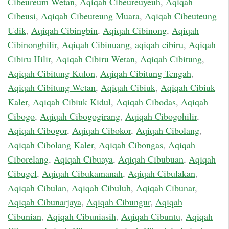
Cibeureum Wetan
,
Aqiqah Cibeureuyeuh
,
Aqiqah
Cibeusi
,
Aqiqah Cibeuteung Muara
,
Aqiqah Cibeuteung
Udik
,
Aqiqah Cibingbin
,
Aqiqah Cibinong
,
Aqiqah
Cibinonghilir
,
Aqiqah Cibinuang
,
aqiqah cibiru
,
Aqiqah
Cibiru Hilir
,
Aqiqah Cibiru Wetan
,
Aqiqah Cibitung
,
Aqiqah Cibitung Kulon
,
Aqiqah Cibitung Tengah
,
Aqiqah Cibitung Wetan
,
Aqiqah Cibiuk
,
Aqiqah Cibiuk
Kaler
,
Aqiqah Cibiuk Kidul
,
Aqiqah Cibodas
,
Aqiqah
Cibogo
,
Aqiqah Cibogogirang
,
Aqiqah Cibogohilir
,
Aqiqah Cibogor
,
Aqiqah Cibokor
,
Aqiqah Cibolang
,
Aqiqah Cibolang Kaler
,
Aqiqah Cibongas
,
Aqiqah
Ciborelang
,
Aqiqah Cibuaya
,
Aqiqah Cibubuan
,
Aqiqah
Cibugel
,
Aqiqah Cibukamanah
,
Aqiqah Cibulakan
,
Aqiqah Cibulan
,
Aqiqah Cibuluh
,
Aqiqah Cibunar
,
Aqiqah Cibunarjaya
,
Aqiqah Cibungur
,
Aqiqah
Cibunian
,
Aqiqah Cibuniasih
,
Aqiqah Cibuntu
,
Aqiqah