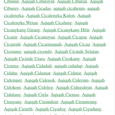
Cibunut
,
Aqiqah Ciburayut
,
Aqiqah Ciburial
,
Aqiqah
Ciburuy
,
Aqiqah Cicadas
,
aqiqah cicaheum
,
aqiqah
cicalengka
,
Aqiqah Cicalengka Kulon
,
Aqiqah
Cicalengka Wetan
,
Aqiqah Cicalung
,
Aqiqah
Cicangkang Girang
,
Aqiqah Cicangkang Hilir
,
Aqiqah
Cicanir
,
Aqiqah Cicantayan
,
Aqiqah Cicapar
,
Aqiqah
Cicareuh
,
Aqiqah Cicarimanah
,
Aqiqah Cicau
,
Aqiqah
Cicenang
,
aqiqah cicendo
,
Aqiqah Cicinde Selatan
,
Aqiqah Cicinde Utara
,
Aqiqah Cicukang
,
Aqiqah
Cicurug
,
Aqiqah Cidadali
,
aqiqah cidadap
,
Aqiqah
Cidahu
,
Aqiqah Cidamar
,
Aqiqah Cidatar
,
Aqiqah
Cidempet
,
Aqiqah Cidenok
,
Aqiqah Ciderum
,
Aqiqah
Cidokom
,
Aqiqah Cidolog
,
Aqiqah Cidugaleun
,
Aqiqah
Cidulang
,
Aqiqah Ciela
,
Aqiqah Ciemas
,
Aqiqah
Ciengang
,
Aqiqah Cieundeur
,
Aqiqah Cieunteung
,
Aqiqah Cieurih
,
Aqiqah Cigadog
,
Aqiqah Cigadung
,