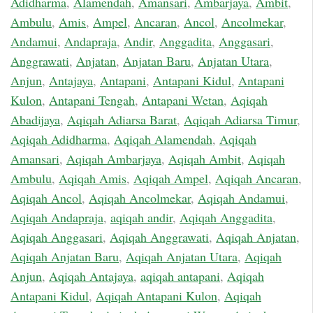
Adidharma
,
Alamendah
,
Amansari
,
Ambarjaya
,
Ambit
,
Ambulu
,
Amis
,
Ampel
,
Ancaran
,
Ancol
,
Ancolmekar
,
Andamui
,
Andapraja
,
Andir
,
Anggadita
,
Anggasari
,
Anggrawati
,
Anjatan
,
Anjatan Baru
,
Anjatan Utara
,
Anjun
,
Antajaya
,
Antapani
,
Antapani Kidul
,
Antapani
Kulon
,
Antapani Tengah
,
Antapani Wetan
,
Aqiqah
Abadijaya
,
Aqiqah Adiarsa Barat
,
Aqiqah Adiarsa Timur
,
Aqiqah Adidharma
,
Aqiqah Alamendah
,
Aqiqah
Amansari
,
Aqiqah Ambarjaya
,
Aqiqah Ambit
,
Aqiqah
Ambulu
,
Aqiqah Amis
,
Aqiqah Ampel
,
Aqiqah Ancaran
,
Aqiqah Ancol
,
Aqiqah Ancolmekar
,
Aqiqah Andamui
,
Aqiqah Andapraja
,
aqiqah andir
,
Aqiqah Anggadita
,
Aqiqah Anggasari
,
Aqiqah Anggrawati
,
Aqiqah Anjatan
,
Aqiqah Anjatan Baru
,
Aqiqah Anjatan Utara
,
Aqiqah
Anjun
,
Aqiqah Antajaya
,
aqiqah antapani
,
Aqiqah
Antapani Kidul
,
Aqiqah Antapani Kulon
,
Aqiqah