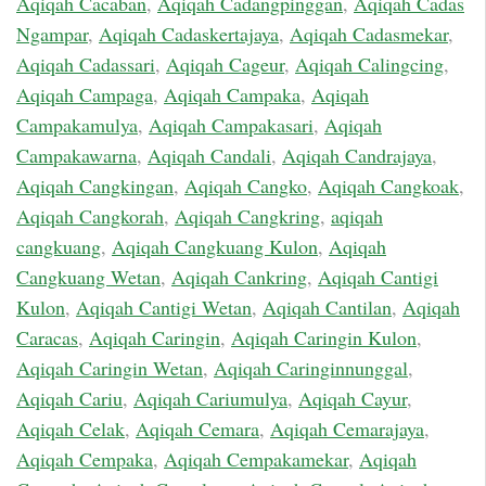
Aqiqah Cacaban
,
Aqiqah Cadangpinggan
,
Aqiqah Cadas
Ngampar
,
Aqiqah Cadaskertajaya
,
Aqiqah Cadasmekar
,
Aqiqah Cadassari
,
Aqiqah Cageur
,
Aqiqah Calingcing
,
Aqiqah Campaga
,
Aqiqah Campaka
,
Aqiqah
Campakamulya
,
Aqiqah Campakasari
,
Aqiqah
Campakawarna
,
Aqiqah Candali
,
Aqiqah Candrajaya
,
Aqiqah Cangkingan
,
Aqiqah Cangko
,
Aqiqah Cangkoak
,
Aqiqah Cangkorah
,
Aqiqah Cangkring
,
aqiqah
cangkuang
,
Aqiqah Cangkuang Kulon
,
Aqiqah
Cangkuang Wetan
,
Aqiqah Cankring
,
Aqiqah Cantigi
Kulon
,
Aqiqah Cantigi Wetan
,
Aqiqah Cantilan
,
Aqiqah
Caracas
,
Aqiqah Caringin
,
Aqiqah Caringin Kulon
,
Aqiqah Caringin Wetan
,
Aqiqah Caringinnunggal
,
Aqiqah Cariu
,
Aqiqah Cariumulya
,
Aqiqah Cayur
,
Aqiqah Celak
,
Aqiqah Cemara
,
Aqiqah Cemarajaya
,
Aqiqah Cempaka
,
Aqiqah Cempakamekar
,
Aqiqah