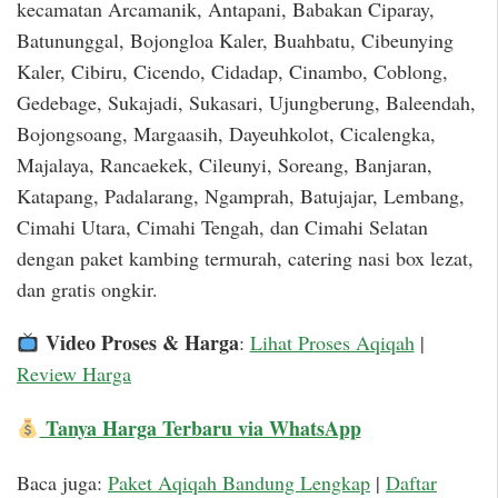
kecamatan Arcamanik, Antapani, Babakan Ciparay,
Batununggal, Bojongloa Kaler, Buahbatu, Cibeunying
Kaler, Cibiru, Cicendo, Cidadap, Cinambo, Coblong,
Gedebage, Sukajadi, Sukasari, Ujungberung, Baleendah,
Bojongsoang, Margaasih, Dayeuhkolot, Cicalengka,
Majalaya, Rancaekek, Cileunyi, Soreang, Banjaran,
Katapang, Padalarang, Ngamprah, Batujajar, Lembang,
Cimahi Utara, Cimahi Tengah, dan Cimahi Selatan
dengan paket kambing termurah, catering nasi box lezat,
dan gratis ongkir.
Video Proses & Harga
:
Lihat Proses Aqiqah
|
Review Harga
Tanya Harga Terbaru via WhatsApp
Baca juga:
Paket Aqiqah Bandung Lengkap
|
Daftar