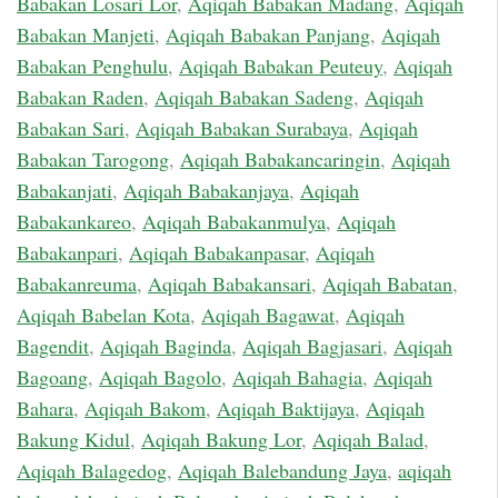
Babakan Losari Lor
,
Aqiqah Babakan Madang
,
Aqiqah
Babakan Manjeti
,
Aqiqah Babakan Panjang
,
Aqiqah
Babakan Penghulu
,
Aqiqah Babakan Peuteuy
,
Aqiqah
Babakan Raden
,
Aqiqah Babakan Sadeng
,
Aqiqah
Babakan Sari
,
Aqiqah Babakan Surabaya
,
Aqiqah
Babakan Tarogong
,
Aqiqah Babakancaringin
,
Aqiqah
Babakanjati
,
Aqiqah Babakanjaya
,
Aqiqah
Babakankareo
,
Aqiqah Babakanmulya
,
Aqiqah
Babakanpari
,
Aqiqah Babakanpasar
,
Aqiqah
Babakanreuma
,
Aqiqah Babakansari
,
Aqiqah Babatan
,
Aqiqah Babelan Kota
,
Aqiqah Bagawat
,
Aqiqah
Bagendit
,
Aqiqah Baginda
,
Aqiqah Bagjasari
,
Aqiqah
Bagoang
,
Aqiqah Bagolo
,
Aqiqah Bahagia
,
Aqiqah
Bahara
,
Aqiqah Bakom
,
Aqiqah Baktijaya
,
Aqiqah
Bakung Kidul
,
Aqiqah Bakung Lor
,
Aqiqah Balad
,
Aqiqah Balagedog
,
Aqiqah Balebandung Jaya
,
aqiqah