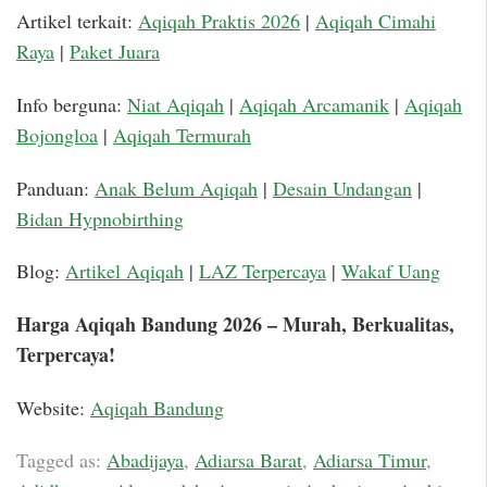
Artikel terkait:
Aqiqah Praktis 2026
|
Aqiqah Cimahi
Raya
|
Paket Juara
Info berguna:
Niat Aqiqah
|
Aqiqah Arcamanik
|
Aqiqah
Bojongloa
|
Aqiqah Termurah
Panduan:
Anak Belum Aqiqah
|
Desain Undangan
|
Bidan Hypnobirthing
Blog:
Artikel Aqiqah
|
LAZ Terpercaya
|
Wakaf Uang
Harga Aqiqah Bandung 2026 – Murah, Berkualitas,
Terpercaya!
Website:
Aqiqah Bandung
Tagged as:
Abadijaya
,
Adiarsa Barat
,
Adiarsa Timur
,