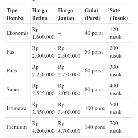
Tipe
Harga
Harga
Gulai
Sate
Domba
Betina
Jantan
(Porsi)
(Tusuk)
Rp
120
Ekonomis
–
40 porsi
1.600.000
tusuk
Rp
Rp
200
Pas
50 porsi
2.000.000
2.500.000
tusuk
Rp
Rp
300
Puas
60 porsi
2.250.000
2.750.000
tusuk
Rp
Rp
400
Super
80 porsi
2.525.000
3.050.000
tusuk
Rp
Rp
500
Istimewa
100 porsi
2.850.000
3.400.000
tusuk
Rp
Rp
700
Premium
140 porsi
4.200.000
4.700.000
tusuk