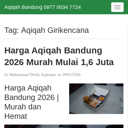
Aqiqah Bandung 0877 0034 7724
T
o
g
g
Tag:
Aqiqah Girikencana
l
e
n
Harga Aqiqah Bandung
a
v
2026 Murah Mulai 1,6 Juta
i
g
by
Muhammad Dwiki Septianto
on
29/01/2026
a
t
Harga Aqiqah
i
Bandung 2026 |
o
n
Murah dan
Hemat