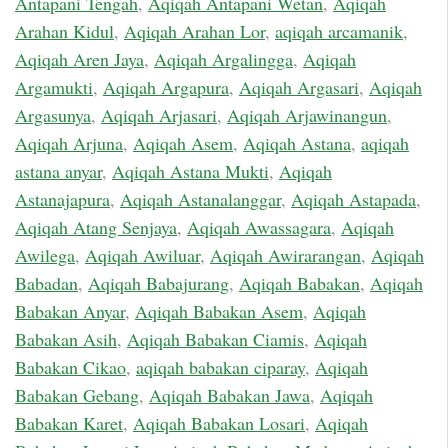
Antapani Tengah
,
Aqiqah Antapani Wetan
,
Aqiqah
Arahan Kidul
,
Aqiqah Arahan Lor
,
aqiqah arcamanik
,
Aqiqah Aren Jaya
,
Aqiqah Argalingga
,
Aqiqah
Argamukti
,
Aqiqah Argapura
,
Aqiqah Argasari
,
Aqiqah
Argasunya
,
Aqiqah Arjasari
,
Aqiqah Arjawinangun
,
Aqiqah Arjuna
,
Aqiqah Asem
,
Aqiqah Astana
,
aqiqah
astana anyar
,
Aqiqah Astana Mukti
,
Aqiqah
Astanajapura
,
Aqiqah Astanalanggar
,
Aqiqah Astapada
,
Aqiqah Atang Senjaya
,
Aqiqah Awassagara
,
Aqiqah
Awilega
,
Aqiqah Awiluar
,
Aqiqah Awirarangan
,
Aqiqah
Babadan
,
Aqiqah Babajurang
,
Aqiqah Babakan
,
Aqiqah
Babakan Anyar
,
Aqiqah Babakan Asem
,
Aqiqah
Babakan Asih
,
Aqiqah Babakan Ciamis
,
Aqiqah
Babakan Cikao
,
aqiqah babakan ciparay
,
Aqiqah
Babakan Gebang
,
Aqiqah Babakan Jawa
,
Aqiqah
Babakan Karet
,
Aqiqah Babakan Losari
,
Aqiqah