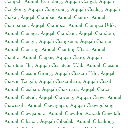
Cempeh
,
Aqiqah Cemplang
,
Aqiqah Cengal
,
Aqiqah
Cengkong
,
Aqiqah Cengkuang
,
Aqiqah Ciadeg
,
Aqiqah
Ciakar
,
Aqiqah Ciambar
,
Aqiqah Ciamis
,
Aqiqah
Ciampanan
,
Aqiqah Ciampea
,
Aqiqah Ciampea Udik
,
Aqiqah Cianaga
,
Aqiqah Ciandam
,
Aqiqah Ciandum
,
Aqiqah Ciangir
,
Aqiqah Ciangsana
,
Aqiqah Cianjur
,
Aqiqah Cianting
,
Aqiqah Cianting Utara
,
Aqiqah
Ciantra
,
Aqiqah Ciapus
,
Aqiqah Ciaro
,
Aqiqah
Ciaruteun Ilir
,
Aqiqah Ciaruteun Udik
,
Aqiqah Ciasem
,
Aqiqah Ciasem Girang
,
Aqiqah Ciasem Hilir
,
Aqiqah
Ciasem Tengah
,
Aqiqah Ciasembaru
,
Aqiqah Ciasih
,
Aqiqah Ciasihan
,
Aqiqah Ciasmara
,
Aqiqah Ciater
,
Aqiqah Ciateul
,
Aqiqah Ciawang
,
Aqiqah Ciawi
,
Aqiqah
Ciawiasih
,
Aqiqah Ciawigajah
,
Aqiqah Ciawigebang
,
Aqiqah Ciawijapura
,
Aqiqah Ciawilor
,
Aqiqah Ciawitali
,
Aqiqah Cibabat
,
Aqiqah Cibadak
,
Aqiqah Cibadung
,