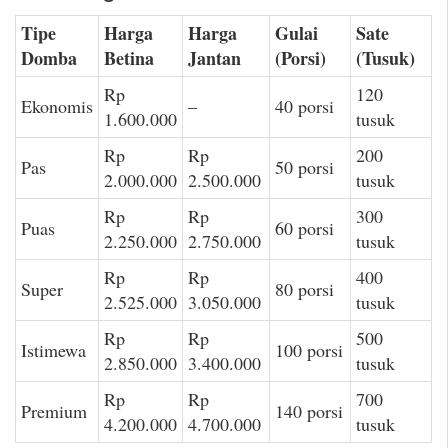
Tipe
Harga
Harga
Gulai
Sate
Domba
Betina
Jantan
(Porsi)
(Tusuk)
Rp
120
Ekonomis
–
40 porsi
1.600.000
tusuk
Rp
Rp
200
Pas
50 porsi
2.000.000
2.500.000
tusuk
Rp
Rp
300
Puas
60 porsi
2.250.000
2.750.000
tusuk
Rp
Rp
400
Super
80 porsi
2.525.000
3.050.000
tusuk
Rp
Rp
500
Istimewa
100 porsi
2.850.000
3.400.000
tusuk
Rp
Rp
700
Premium
140 porsi
4.200.000
4.700.000
tusuk