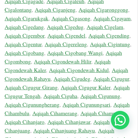
Aqiqah Cigagade
,
Aqiqah Cigaleuh
,
Aqiqah
Cigalontang
,
Aqiqah Ciganjeng
,
Aqiqah Cigaronggong
,
Aqiqah Cigarukgak
,
Aqiqah Cigasong
,
Aqiqah Cigayam
,
Aqiqah Cigedang
,
Aqiqah Cigedug
,
Aqiqah Cigelam
,
Aqiqah Cigembor
,
Aqiqah Cigendel
,
Aqiqah Cigending
,
Aqiqah Cigentur
,
Aqiqah Cigereleng
,
Aqiqah Cigintung
,
Aqiqah Cigobang
,
Aqiqah Cigobang Wangi
,
Aqiqah
Cigombong
,
Aqiqah Cigondewah Hilir
,
Aqiqah
Cigondewah Kaler
,
Aqiqah Cigondewah Kidul
,
Aqiqah
Cigondewah Rahayu
,
Aqiqah Cigudeg
,
Aqiqah Cigugur
,
Aqiqah Cigugur Girang
,
Aqiqah Cigugur Kaler
,
Aqiqah
Cigugur Tengah
,
Aqiqah Ciguha
,
Aqiqah Cigunung
,
Aqiqah Cigunungherang
,
Aqiqah Cigunungsari
,
Aqiqah
Cihambulu
,
Aqiqah Cihamerang
,
Aqiqah Cihampelas
,
Chat Sekarang
Aqiqah Cihanjaro
,
Aqiqah Cihanjawar
,
Aqiqah
Cihanjuang
,
Aqiqah Cihanjuang Rahayu
,
Aqiqah