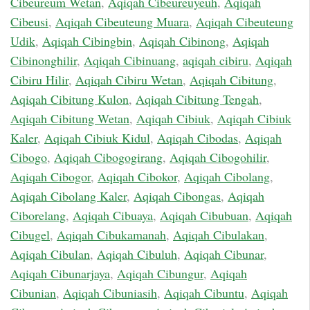
Cibeureum Wetan
,
Aqiqah Cibeureuyeuh
,
Aqiqah
Cibeusi
,
Aqiqah Cibeuteung Muara
,
Aqiqah Cibeuteung
Udik
,
Aqiqah Cibingbin
,
Aqiqah Cibinong
,
Aqiqah
Cibinonghilir
,
Aqiqah Cibinuang
,
aqiqah cibiru
,
Aqiqah
Cibiru Hilir
,
Aqiqah Cibiru Wetan
,
Aqiqah Cibitung
,
Aqiqah Cibitung Kulon
,
Aqiqah Cibitung Tengah
,
Aqiqah Cibitung Wetan
,
Aqiqah Cibiuk
,
Aqiqah Cibiuk
Kaler
,
Aqiqah Cibiuk Kidul
,
Aqiqah Cibodas
,
Aqiqah
Cibogo
,
Aqiqah Cibogogirang
,
Aqiqah Cibogohilir
,
Aqiqah Cibogor
,
Aqiqah Cibokor
,
Aqiqah Cibolang
,
Aqiqah Cibolang Kaler
,
Aqiqah Cibongas
,
Aqiqah
Ciborelang
,
Aqiqah Cibuaya
,
Aqiqah Cibubuan
,
Aqiqah
Cibugel
,
Aqiqah Cibukamanah
,
Aqiqah Cibulakan
,
Aqiqah Cibulan
,
Aqiqah Cibuluh
,
Aqiqah Cibunar
,
Aqiqah Cibunarjaya
,
Aqiqah Cibungur
,
Aqiqah
Cibunian
,
Aqiqah Cibuniasih
,
Aqiqah Cibuntu
,
Aqiqah