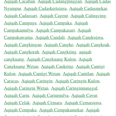
Aqiqah Cacaban
,
Aqiqah Cadangpinggan
,
Aqiqah Cadas
Ngampar
,
Aqiqah Cadaskertajaya
,
Aqiqah Cadasmekar
,
Aqiqah Cadassari
,
Aqiqah Cageur
,
Aqiqah Calingcing
,
Aqiqah Campaga
,
Aqiqah Campaka
,
Aqiqah
Campakamulya
,
Aqiqah Campakasari
,
Aqiqah
Campakawarna
,
Aqiqah Candali
,
Aqiqah Candrajaya
,
Aqiqah Cangkingan
,
Aqiqah Cangko
,
Aqiqah Cangkoak
,
Aqiqah Cangkorah
,
Aqiqah Cangkring
,
aqiqah
cangkuang
,
Aqiqah Cangkuang Kulon
,
Aqiqah
Cangkuang Wetan
,
Aqiqah Cankring
,
Aqiqah Cantigi
Kulon
,
Aqiqah Cantigi Wetan
,
Aqiqah Cantilan
,
Aqiqah
Caracas
,
Aqiqah Caringin
,
Aqiqah Caringin Kulon
,
Aqiqah Caringin Wetan
,
Aqiqah Caringinnunggal
,
Aqiqah Cariu
,
Aqiqah Cariumulya
,
Aqiqah Cayur
,
Aqiqah Celak
,
Aqiqah Cemara
,
Aqiqah Cemarajaya
,
Aqiqah Cempaka
,
Aqiqah Cempakamekar
,
Aqiqah