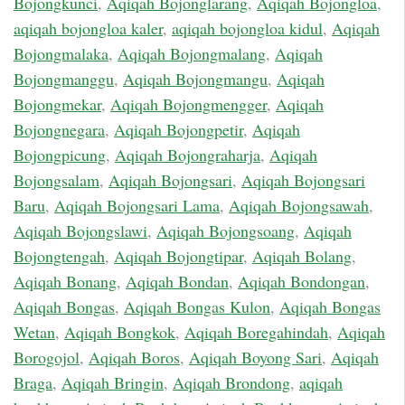
Bojongkunci
,
Aqiqah Bojonglarang
,
Aqiqah Bojongloa
,
aqiqah bojongloa kaler
,
aqiqah bojongloa kidul
,
Aqiqah
Bojongmalaka
,
Aqiqah Bojongmalang
,
Aqiqah
Bojongmanggu
,
Aqiqah Bojongmangu
,
Aqiqah
Bojongmekar
,
Aqiqah Bojongmengger
,
Aqiqah
Bojongnegara
,
Aqiqah Bojongpetir
,
Aqiqah
Bojongpicung
,
Aqiqah Bojongraharja
,
Aqiqah
Bojongsalam
,
Aqiqah Bojongsari
,
Aqiqah Bojongsari
Baru
,
Aqiqah Bojongsari Lama
,
Aqiqah Bojongsawah
,
Aqiqah Bojongslawi
,
Aqiqah Bojongsoang
,
Aqiqah
Bojongtengah
,
Aqiqah Bojongtipar
,
Aqiqah Bolang
,
Aqiqah Bonang
,
Aqiqah Bondan
,
Aqiqah Bondongan
,
Aqiqah Bongas
,
Aqiqah Bongas Kulon
,
Aqiqah Bongas
Wetan
,
Aqiqah Bongkok
,
Aqiqah Boregahindah
,
Aqiqah
Borogojol
,
Aqiqah Boros
,
Aqiqah Boyong Sari
,
Aqiqah
Braga
,
Aqiqah Bringin
,
Aqiqah Brondong
,
aqiqah