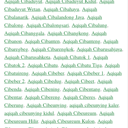
Aqiqah Cibaduyut
,
Aqiqah Cibaduyut Kidul
,
Aqiqah
Cibaduyut Wetan
,
Aqiqah Cibahayu
,
Aqiqah
Cibalanarik
,
Aqiqah Cibalandong Jaya
,
Aqiqah
Cibalong
,
Aqiqah Cibalongsari
,
Aqiqah Cibalung
,
Aqiqah Cibanggala
,
Aqiqah Cibangkong
,
Aqiqah
Cibanon
,
Aqiqah Cibanten
,
Aqiqah Cibanteng
,
Aqiqah
Cibaregbeg
,
Aqiqah Cibarengkok
,
Aqiqah Cibarusahjaya
,
Aqiqah Cibarusahkota
,
Aqiqah Cibatok 1
,
Aqiqah
Cibatok 2
,
Aqiqah Cibatu
,
Aqiqah Cibatu Tiga
,
Aqiqah
Cibatuireng
,
Aqiqah Cibeber
,
Aqiqah Cibeber 1
,
Aqiqah
Cibeber 2
,
Aqiqah Cibedug
,
Aqiqah Cibeet
,
Aqiqah
Cibenda
,
Aqiqah Cibening
,
Aqiqah Cibentang
,
Aqiqah
Cibentar
,
Aqiqah Cibereng
,
Aqiqah Ciberes
,
Aqiqah
Ciberung
,
Aqiqah Cibeunying
,
aqiqah cibeunying kaler
,
aqiqah cibeunying kidul
,
Aqiqah Cibeureum
,
Aqiqah
Cibeureum Hilir
,
Aqiqah Cibeureum Kulon
,
Aqiqah