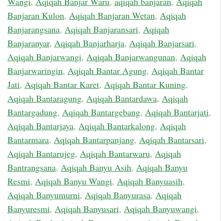
Wangi
,
Aqiqah Banjar Waru
,
aqiqah banjaran
,
Aqiqah
Banjaran Kulon
,
Aqiqah Banjaran Wetan
,
Aqiqah
Banjarangsana
,
Aqiqah Banjaransari
,
Aqiqah
Banjaranyar
,
Aqiqah Banjarharja
,
Aqiqah Banjarsari
,
Aqiqah Banjarwangi
,
Aqiqah Banjarwangunan
,
Aqiqah
Banjarwaringin
,
Aqiqah Bantar Agung
,
Aqiqah Bantar
Jati
,
Aqiqah Bantar Karet
,
Aqiqah Bantar Kuning
,
Aqiqah Bantaragung
,
Aqiqah Bantardawa
,
Aqiqah
Bantargadung
,
Aqiqah Bantargebang
,
Aqiqah Bantarjati
,
Aqiqah Bantarjaya
,
Aqiqah Bantarkalong
,
Aqiqah
Bantarmara
,
Aqiqah Bantarpanjang
,
Aqiqah Bantarsari
,
Aqiqah Bantarujeg
,
Aqiqah Bantarwaru
,
Aqiqah
Bantrangsana
,
Aqiqah Banyu Asih
,
Aqiqah Banyu
Resmi
,
Aqiqah Banyu Wangi
,
Aqiqah Banyuasih
,
Aqiqah Banyumurni
,
Aqiqah Banyurasa
,
Aqiqah
Banyuresmi
,
Aqiqah Banyusari
,
Aqiqah Banyuwangi
,