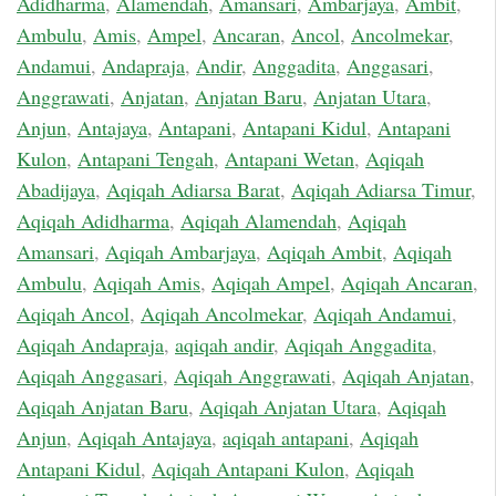
Adidharma
,
Alamendah
,
Amansari
,
Ambarjaya
,
Ambit
,
Ambulu
,
Amis
,
Ampel
,
Ancaran
,
Ancol
,
Ancolmekar
,
Andamui
,
Andapraja
,
Andir
,
Anggadita
,
Anggasari
,
Anggrawati
,
Anjatan
,
Anjatan Baru
,
Anjatan Utara
,
Anjun
,
Antajaya
,
Antapani
,
Antapani Kidul
,
Antapani
Kulon
,
Antapani Tengah
,
Antapani Wetan
,
Aqiqah
Abadijaya
,
Aqiqah Adiarsa Barat
,
Aqiqah Adiarsa Timur
,
Aqiqah Adidharma
,
Aqiqah Alamendah
,
Aqiqah
Amansari
,
Aqiqah Ambarjaya
,
Aqiqah Ambit
,
Aqiqah
Ambulu
,
Aqiqah Amis
,
Aqiqah Ampel
,
Aqiqah Ancaran
,
Aqiqah Ancol
,
Aqiqah Ancolmekar
,
Aqiqah Andamui
,
Aqiqah Andapraja
,
aqiqah andir
,
Aqiqah Anggadita
,
Aqiqah Anggasari
,
Aqiqah Anggrawati
,
Aqiqah Anjatan
,
Aqiqah Anjatan Baru
,
Aqiqah Anjatan Utara
,
Aqiqah
Anjun
,
Aqiqah Antajaya
,
aqiqah antapani
,
Aqiqah
Antapani Kidul
,
Aqiqah Antapani Kulon
,
Aqiqah