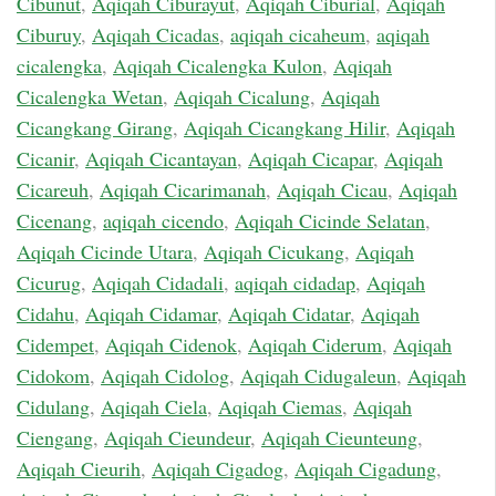
Cibunut
,
Aqiqah Ciburayut
,
Aqiqah Ciburial
,
Aqiqah
Ciburuy
,
Aqiqah Cicadas
,
aqiqah cicaheum
,
aqiqah
cicalengka
,
Aqiqah Cicalengka Kulon
,
Aqiqah
Cicalengka Wetan
,
Aqiqah Cicalung
,
Aqiqah
Cicangkang Girang
,
Aqiqah Cicangkang Hilir
,
Aqiqah
Cicanir
,
Aqiqah Cicantayan
,
Aqiqah Cicapar
,
Aqiqah
Cicareuh
,
Aqiqah Cicarimanah
,
Aqiqah Cicau
,
Aqiqah
Cicenang
,
aqiqah cicendo
,
Aqiqah Cicinde Selatan
,
Aqiqah Cicinde Utara
,
Aqiqah Cicukang
,
Aqiqah
Cicurug
,
Aqiqah Cidadali
,
aqiqah cidadap
,
Aqiqah
Cidahu
,
Aqiqah Cidamar
,
Aqiqah Cidatar
,
Aqiqah
Cidempet
,
Aqiqah Cidenok
,
Aqiqah Ciderum
,
Aqiqah
Cidokom
,
Aqiqah Cidolog
,
Aqiqah Cidugaleun
,
Aqiqah
Cidulang
,
Aqiqah Ciela
,
Aqiqah Ciemas
,
Aqiqah
Ciengang
,
Aqiqah Cieundeur
,
Aqiqah Cieunteung
,
Aqiqah Cieurih
,
Aqiqah Cigadog
,
Aqiqah Cigadung
,