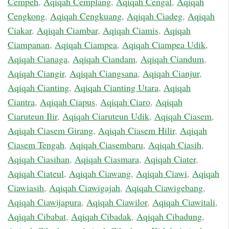
Cempeh
,
Aqiqah Cemplang
,
Aqiqah Cengal
,
Aqiqah
Cengkong
,
Aqiqah Cengkuang
,
Aqiqah Ciadeg
,
Aqiqah
Ciakar
,
Aqiqah Ciambar
,
Aqiqah Ciamis
,
Aqiqah
Ciampanan
,
Aqiqah Ciampea
,
Aqiqah Ciampea Udik
,
Aqiqah Cianaga
,
Aqiqah Ciandam
,
Aqiqah Ciandum
,
Aqiqah Ciangir
,
Aqiqah Ciangsana
,
Aqiqah Cianjur
,
Aqiqah Cianting
,
Aqiqah Cianting Utara
,
Aqiqah
Ciantra
,
Aqiqah Ciapus
,
Aqiqah Ciaro
,
Aqiqah
Ciaruteun Ilir
,
Aqiqah Ciaruteun Udik
,
Aqiqah Ciasem
,
Aqiqah Ciasem Girang
,
Aqiqah Ciasem Hilir
,
Aqiqah
Ciasem Tengah
,
Aqiqah Ciasembaru
,
Aqiqah Ciasih
,
Aqiqah Ciasihan
,
Aqiqah Ciasmara
,
Aqiqah Ciater
,
Aqiqah Ciateul
,
Aqiqah Ciawang
,
Aqiqah Ciawi
,
Aqiqah
Ciawiasih
,
Aqiqah Ciawigajah
,
Aqiqah Ciawigebang
,
Aqiqah Ciawijapura
,
Aqiqah Ciawilor
,
Aqiqah Ciawitali
,
Aqiqah Cibabat
,
Aqiqah Cibadak
,
Aqiqah Cibadung
,