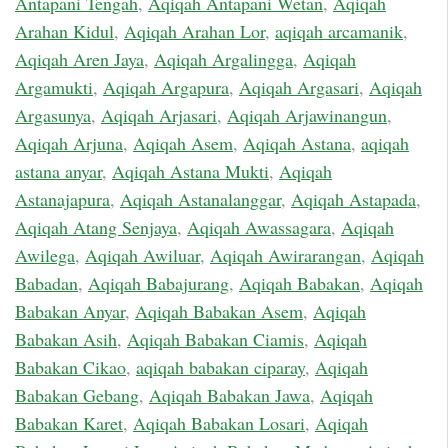
Antapani Tengah
,
Aqiqah Antapani Wetan
,
Aqiqah
Arahan Kidul
,
Aqiqah Arahan Lor
,
aqiqah arcamanik
,
Aqiqah Aren Jaya
,
Aqiqah Argalingga
,
Aqiqah
Argamukti
,
Aqiqah Argapura
,
Aqiqah Argasari
,
Aqiqah
Argasunya
,
Aqiqah Arjasari
,
Aqiqah Arjawinangun
,
Aqiqah Arjuna
,
Aqiqah Asem
,
Aqiqah Astana
,
aqiqah
astana anyar
,
Aqiqah Astana Mukti
,
Aqiqah
Astanajapura
,
Aqiqah Astanalanggar
,
Aqiqah Astapada
,
Aqiqah Atang Senjaya
,
Aqiqah Awassagara
,
Aqiqah
Awilega
,
Aqiqah Awiluar
,
Aqiqah Awirarangan
,
Aqiqah
Babadan
,
Aqiqah Babajurang
,
Aqiqah Babakan
,
Aqiqah
Babakan Anyar
,
Aqiqah Babakan Asem
,
Aqiqah
Babakan Asih
,
Aqiqah Babakan Ciamis
,
Aqiqah
Babakan Cikao
,
aqiqah babakan ciparay
,
Aqiqah
Babakan Gebang
,
Aqiqah Babakan Jawa
,
Aqiqah
Babakan Karet
,
Aqiqah Babakan Losari
,
Aqiqah