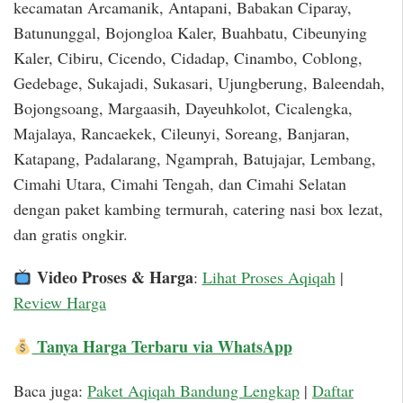
kecamatan Arcamanik, Antapani, Babakan Ciparay,
Batununggal, Bojongloa Kaler, Buahbatu, Cibeunying
Kaler, Cibiru, Cicendo, Cidadap, Cinambo, Coblong,
Gedebage, Sukajadi, Sukasari, Ujungberung, Baleendah,
Bojongsoang, Margaasih, Dayeuhkolot, Cicalengka,
Majalaya, Rancaekek, Cileunyi, Soreang, Banjaran,
Katapang, Padalarang, Ngamprah, Batujajar, Lembang,
Cimahi Utara, Cimahi Tengah, dan Cimahi Selatan
dengan paket kambing termurah, catering nasi box lezat,
dan gratis ongkir.
Video Proses & Harga
:
Lihat Proses Aqiqah
|
Review Harga
Tanya Harga Terbaru via WhatsApp
Baca juga:
Paket Aqiqah Bandung Lengkap
|
Daftar