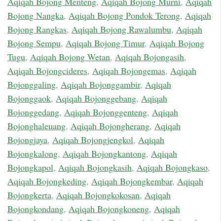
Aqiqah Bojong Menteng
,
Aqiqah Bojong Murni
,
Aqiqah
Bojong Nangka
,
Aqiqah Bojong Pondok Terong
,
Aqiqah
Bojong Rangkas
,
Aqiqah Bojong Rawalumbu
,
Aqiqah
Bojong Sempu
,
Aqiqah Bojong Timur
,
Aqiqah Bojong
Tugu
,
Aqiqah Bojong Wetan
,
Aqiqah Bojongasih
,
Aqiqah Bojongcideres
,
Aqiqah Bojongemas
,
Aqiqah
Bojonggaling
,
Aqiqah Bojonggambir
,
Aqiqah
Bojonggaok
,
Aqiqah Bojonggebang
,
Aqiqah
Bojonggedang
,
Aqiqah Bojonggenteng
,
Aqiqah
Bojonghaleuang
,
Aqiqah Bojongherang
,
Aqiqah
Bojongjaya
,
Aqiqah Bojongjengkol
,
Aqiqah
Bojongkalong
,
Aqiqah Bojongkantong
,
Aqiqah
Bojongkapol
,
Aqiqah Bojongkasih
,
Aqiqah Bojongkaso
,
Aqiqah Bojongkeding
,
Aqiqah Bojongkembar
,
Aqiqah
Bojongkerta
,
Aqiqah Bojongkokosan
,
Aqiqah
Bojongkondang
,
Aqiqah Bojongkoneng
,
Aqiqah