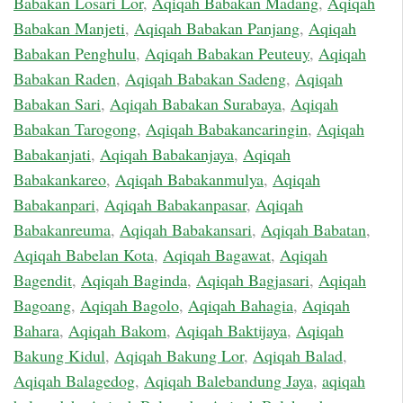
Babakan Losari Lor
,
Aqiqah Babakan Madang
,
Aqiqah
Babakan Manjeti
,
Aqiqah Babakan Panjang
,
Aqiqah
Babakan Penghulu
,
Aqiqah Babakan Peuteuy
,
Aqiqah
Babakan Raden
,
Aqiqah Babakan Sadeng
,
Aqiqah
Babakan Sari
,
Aqiqah Babakan Surabaya
,
Aqiqah
Babakan Tarogong
,
Aqiqah Babakancaringin
,
Aqiqah
Babakanjati
,
Aqiqah Babakanjaya
,
Aqiqah
Babakankareo
,
Aqiqah Babakanmulya
,
Aqiqah
Babakanpari
,
Aqiqah Babakanpasar
,
Aqiqah
Babakanreuma
,
Aqiqah Babakansari
,
Aqiqah Babatan
,
Aqiqah Babelan Kota
,
Aqiqah Bagawat
,
Aqiqah
Bagendit
,
Aqiqah Baginda
,
Aqiqah Bagjasari
,
Aqiqah
Bagoang
,
Aqiqah Bagolo
,
Aqiqah Bahagia
,
Aqiqah
Bahara
,
Aqiqah Bakom
,
Aqiqah Baktijaya
,
Aqiqah
Bakung Kidul
,
Aqiqah Bakung Lor
,
Aqiqah Balad
,
Aqiqah Balagedog
,
Aqiqah Balebandung Jaya
,
aqiqah