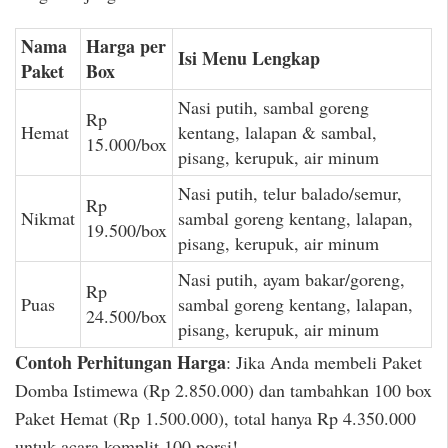
Nama
Harga per
Isi Menu Lengkap
Paket
Box
Nasi putih, sambal goreng
Rp
Hemat
kentang, lalapan & sambal,
15.000/box
pisang, kerupuk, air minum
Nasi putih, telur balado/semur,
Rp
Nikmat
sambal goreng kentang, lalapan,
19.500/box
pisang, kerupuk, air minum
Nasi putih, ayam bakar/goreng,
Rp
Puas
sambal goreng kentang, lalapan,
24.500/box
pisang, kerupuk, air minum
Contoh Perhitungan Harga
: Jika Anda membeli Paket
Domba Istimewa (Rp 2.850.000) dan tambahkan 100 box
Paket Hemat (Rp 1.500.000), total hanya Rp 4.350.000
untuk acara komplit 100 porsi!