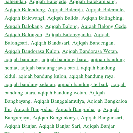
baleendah
,
Aqiqah Balegede
,
Aqiqah Balekambang
,
Aqiqah Balendung
,
Aqiqah Baleraja
,
Aqiqah Balerante
,
Aqiqah Balewangi
,
Aqiqah Balida
,
Aqiqah Balingbing
,
Aqiqah Balokang
,
Aqiqah Balong
,
Aqiqah Balong Gede
,
Aqiqah Balongan
,
Aqiqah Balonggandu
,
Aqiqah
Balongsari
,
Aqiqah Bandasari
,
Aqiqah Bandengan
,
Aqiqah Bandorasa Kulon
,
Aqiqah Bandorasa Wetan
,
aqiqah bandung
,
aqiqah bandung barat
,
aqiqah bandung
hemat
,
aqiqah bandung jawa barat
,
aqiqah bandung
kidul
,
aqiqah bandung kulon
,
aqiqah bandung raya
,
aqiqah bandung selatan
,
aqiqah bandung terbaik
,
aqiqah
bandung utara
,
aqiqah bandung wetan
,
Aqiqah
Bangbayang
,
Aqiqah Banggalamulya
,
Aqiqah Bangkaloa
Ilir
,
Aqiqah Bangodua
,
Aqiqah Bangunharja
,
Aqiqah
Bangunjaya
,
Aqiqah Bangunkarya
,
Aqiqah Bangunsari
,
Aqiqah Banjar
,
Aqiqah Banjar Sari
,
Aqiqah Banjar