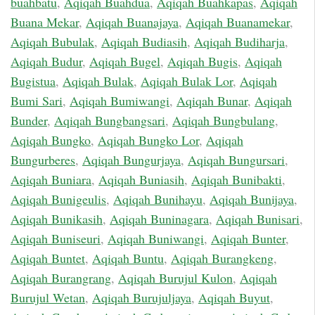
buahbatu
,
Aqiqah Buahdua
,
Aqiqah Buahkapas
,
Aqiqah
Buana Mekar
,
Aqiqah Buanajaya
,
Aqiqah Buanamekar
,
Aqiqah Bubulak
,
Aqiqah Budiasih
,
Aqiqah Budiharja
,
Aqiqah Budur
,
Aqiqah Bugel
,
Aqiqah Bugis
,
Aqiqah
Bugistua
,
Aqiqah Bulak
,
Aqiqah Bulak Lor
,
Aqiqah
Bumi Sari
,
Aqiqah Bumiwangi
,
Aqiqah Bunar
,
Aqiqah
Bunder
,
Aqiqah Bungbangsari
,
Aqiqah Bungbulang
,
Aqiqah Bungko
,
Aqiqah Bungko Lor
,
Aqiqah
Bungurberes
,
Aqiqah Bungurjaya
,
Aqiqah Bungursari
,
Aqiqah Buniara
,
Aqiqah Buniasih
,
Aqiqah Bunibakti
,
Aqiqah Bunigeulis
,
Aqiqah Bunihayu
,
Aqiqah Bunijaya
,
Aqiqah Bunikasih
,
Aqiqah Buninagara
,
Aqiqah Bunisari
,
Aqiqah Buniseuri
,
Aqiqah Buniwangi
,
Aqiqah Bunter
,
Aqiqah Buntet
,
Aqiqah Buntu
,
Aqiqah Burangkeng
,
Aqiqah Burangrang
,
Aqiqah Burujul Kulon
,
Aqiqah
Burujul Wetan
,
Aqiqah Burujuljaya
,
Aqiqah Buyut
,