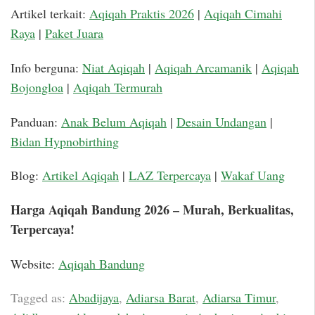
Artikel terkait:
Aqiqah Praktis 2026
|
Aqiqah Cimahi
Raya
|
Paket Juara
Info berguna:
Niat Aqiqah
|
Aqiqah Arcamanik
|
Aqiqah
Bojongloa
|
Aqiqah Termurah
Panduan:
Anak Belum Aqiqah
|
Desain Undangan
|
Bidan Hypnobirthing
Blog:
Artikel Aqiqah
|
LAZ Terpercaya
|
Wakaf Uang
Harga Aqiqah Bandung 2026 – Murah, Berkualitas,
Terpercaya!
Website:
Aqiqah Bandung
Tagged as:
Abadijaya
,
Adiarsa Barat
,
Adiarsa Timur
,