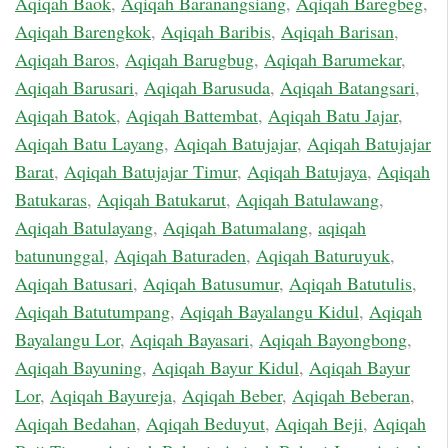
Aqiqah Baok
,
Aqiqah Baranangsiang
,
Aqiqah Baregbeg
,
Aqiqah Barengkok
,
Aqiqah Baribis
,
Aqiqah Barisan
,
Aqiqah Baros
,
Aqiqah Barugbug
,
Aqiqah Barumekar
,
Aqiqah Barusari
,
Aqiqah Barusuda
,
Aqiqah Batangsari
,
Aqiqah Batok
,
Aqiqah Battembat
,
Aqiqah Batu Jajar
,
Aqiqah Batu Layang
,
Aqiqah Batujajar
,
Aqiqah Batujajar
Barat
,
Aqiqah Batujajar Timur
,
Aqiqah Batujaya
,
Aqiqah
Batukaras
,
Aqiqah Batukarut
,
Aqiqah Batulawang
,
Aqiqah Batulayang
,
Aqiqah Batumalang
,
aqiqah
batununggal
,
Aqiqah Baturaden
,
Aqiqah Baturuyuk
,
Aqiqah Batusari
,
Aqiqah Batusumur
,
Aqiqah Batutulis
,
Aqiqah Batutumpang
,
Aqiqah Bayalangu Kidul
,
Aqiqah
Bayalangu Lor
,
Aqiqah Bayasari
,
Aqiqah Bayongbong
,
Aqiqah Bayuning
,
Aqiqah Bayur Kidul
,
Aqiqah Bayur
Lor
,
Aqiqah Bayureja
,
Aqiqah Beber
,
Aqiqah Beberan
,
Aqiqah Bedahan
,
Aqiqah Beduyut
,
Aqiqah Beji
,
Aqiqah