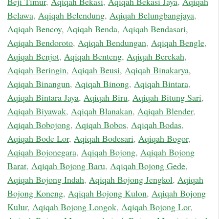
Beji Timur
,
Aqiqah Bekasi
,
Aqiqah Bekasi Jaya
,
Aqiqah
Belawa
,
Aqiqah Belendung
,
Aqiqah Belungbangjaya
,
Aqiqah Bencoy
,
Aqiqah Benda
,
Aqiqah Bendasari
,
Aqiqah Bendoroto
,
Aqiqah Bendungan
,
Aqiqah Bengle
,
Aqiqah Benjot
,
Aqiqah Benteng
,
Aqiqah Berekah
,
Aqiqah Beringin
,
Aqiqah Beusi
,
Aqiqah Binakarya
,
Aqiqah Binangun
,
Aqiqah Binong
,
Aqiqah Bintara
,
Aqiqah Bintara Jaya
,
Aqiqah Biru
,
Aqiqah Bitung Sari
,
Aqiqah Biyawak
,
Aqiqah Blanakan
,
Aqiqah Blender
,
Aqiqah Bobojong
,
Aqiqah Bobos
,
Aqiqah Bodas
,
Aqiqah Bode Lor
,
Aqiqah Bodesari
,
Aqiqah Bogor
,
Aqiqah Bojonegara
,
Aqiqah Bojong
,
Aqiqah Bojong
Barat
,
Aqiqah Bojong Baru
,
Aqiqah Bojong Gede
,
Aqiqah Bojong Indah
,
Aqiqah Bojong Jengkol
,
Aqiqah
Bojong Koneng
,
Aqiqah Bojong Kulon
,
Aqiqah Bojong
Kulur
,
Aqiqah Bojong Longok
,
Aqiqah Bojong Lor
,