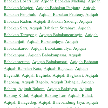
Babakan Losari Lor
,
Aqiqah Babakan Madang
,
Aqiqah
Babakan Manjeti
,
Aqiqah Babakan Panjang
,
Aqiqah
Babakan Penghulu
,
Aqiqah Babakan Peuteuy
,
Aqiqah
Babakan Raden
,
Aqiqah Babakan Sadeng
,
Aqiqah
Babakan Sari
,
Aqiqah Babakan Surabaya
,
Aqiqah
Babakan Tarogong
,
Aqiqah Babakancaringin
,
Aqiqah
Babakanjati
,
Aqiqah Babakanjaya
,
Aqiqah
Babakankareo
,
Aqiqah Babakanmulya
,
Aqiqah
Babakanpari
,
Aqiqah Babakanpasar
,
Aqiqah
Babakanreuma
,
Aqiqah Babakansari
,
Aqiqah Babatan
,
Aqiqah Babelan Kota
,
Aqiqah Bagawat
,
Aqiqah
Bagendit
,
Aqiqah Baginda
,
Aqiqah Bagjasari
,
Aqiqah
Bagoang
,
Aqiqah Bagolo
,
Aqiqah Bahagia
,
Aqiqah
Bahara
,
Aqiqah Bakom
,
Aqiqah Baktijaya
,
Aqiqah
Bakung Kidul
,
Aqiqah Bakung Lor
,
Aqiqah Balad
,
Aqiqah Balagedog
,
Aqiqah Balebandung Jaya
,
aqiqah