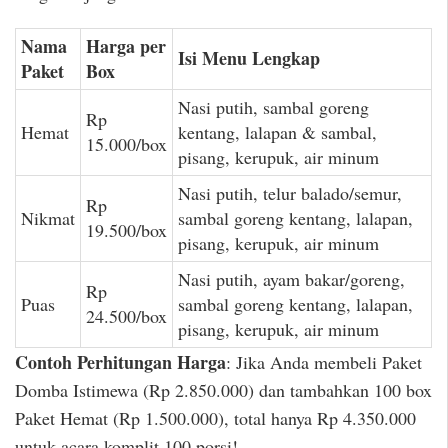
Nama
Harga per
Isi Menu Lengkap
Paket
Box
Nasi putih, sambal goreng
Rp
Hemat
kentang, lalapan & sambal,
15.000/box
pisang, kerupuk, air minum
Nasi putih, telur balado/semur,
Rp
Nikmat
sambal goreng kentang, lalapan,
19.500/box
pisang, kerupuk, air minum
Nasi putih, ayam bakar/goreng,
Rp
Puas
sambal goreng kentang, lalapan,
24.500/box
pisang, kerupuk, air minum
Contoh Perhitungan Harga
: Jika Anda membeli Paket
Domba Istimewa (Rp 2.850.000) dan tambahkan 100 box
Paket Hemat (Rp 1.500.000), total hanya Rp 4.350.000
untuk acara komplit 100 porsi!