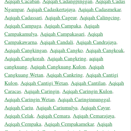
Aqiqah Cacaban
,
Aqiqah Cadangpinggan
,
Aqiqah Cadas
Ngampar
,
Aqiqah Cadaskertajaya
,
Aqiqah Cadasmekar
,
Aqiqah Cadassari
,
Aqiqah Cageur
,
Aqiqah Calingcing
,
Aqiqah Campaga
,
Aqiqah Campaka
,
Aqiqah
Campakamulya
,
Aqiqah Campakasari
,
Aqiqah
Campakawarna
,
Aqiqah Candali
,
Aqiqah Candrajaya
,
Aqiqah Cangkingan
,
Aqiqah Cangko
,
Aqiqah Cangkoak
,
Aqiqah Cangkorah
,
Aqiqah Cangkring
,
aqiqah
cangkuang
,
Aqiqah Cangkuang Kulon
,
Aqiqah
Cangkuang Wetan
,
Aqiqah Cankring
,
Aqiqah Cantigi
Kulon
,
Aqiqah Cantigi Wetan
,
Aqiqah Cantilan
,
Aqiqah
Caracas
,
Aqiqah Caringin
,
Aqiqah Caringin Kulon
,
Aqiqah Caringin Wetan
,
Aqiqah Caringinnunggal
,
Aqiqah Cariu
,
Aqiqah Cariumulya
,
Aqiqah Cayur
,
Aqiqah Celak
,
Aqiqah Cemara
,
Aqiqah Cemarajaya
,
Aqiqah Cempaka
,
Aqiqah Cempakamekar
,
Aqiqah