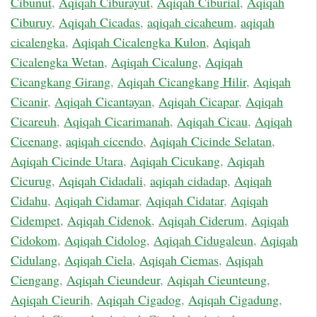
Cibunut
,
Aqiqah Ciburayut
,
Aqiqah Ciburial
,
Aqiqah
Ciburuy
,
Aqiqah Cicadas
,
aqiqah cicaheum
,
aqiqah
cicalengka
,
Aqiqah Cicalengka Kulon
,
Aqiqah
Cicalengka Wetan
,
Aqiqah Cicalung
,
Aqiqah
Cicangkang Girang
,
Aqiqah Cicangkang Hilir
,
Aqiqah
Cicanir
,
Aqiqah Cicantayan
,
Aqiqah Cicapar
,
Aqiqah
Cicareuh
,
Aqiqah Cicarimanah
,
Aqiqah Cicau
,
Aqiqah
Cicenang
,
aqiqah cicendo
,
Aqiqah Cicinde Selatan
,
Aqiqah Cicinde Utara
,
Aqiqah Cicukang
,
Aqiqah
Cicurug
,
Aqiqah Cidadali
,
aqiqah cidadap
,
Aqiqah
Cidahu
,
Aqiqah Cidamar
,
Aqiqah Cidatar
,
Aqiqah
Cidempet
,
Aqiqah Cidenok
,
Aqiqah Ciderum
,
Aqiqah
Cidokom
,
Aqiqah Cidolog
,
Aqiqah Cidugaleun
,
Aqiqah
Cidulang
,
Aqiqah Ciela
,
Aqiqah Ciemas
,
Aqiqah
Ciengang
,
Aqiqah Cieundeur
,
Aqiqah Cieunteung
,
Aqiqah Cieurih
,
Aqiqah Cigadog
,
Aqiqah Cigadung
,