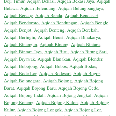
Beji Timur
,
Aqiqah Bekasi
,
Aqiqah Bekasi Jaya
,
Aqiqah
Belawa
,
Aqiqah Belendung
,
Aqiqah Belungbangjaya
,
Aqiqah Bencoy
,
Aqiqah Benda
,
Aqiqah Bendasari
,
Aqiqah Bendoroto
,
Aqiqah Bendungan
,
Aqiqah Bengle
,
Aqiqah Benjot
,
Aqiqah Benteng
,
Aqiqah Berekah
,
Aqiqah Beringin
,
Aqiqah Beusi
,
Aqiqah Binakarya
,
Aqiqah Binangun
,
Aqiqah Binong
,
Aqiqah Bintara
,
Aqiqah Bintara Jaya
,
Aqiqah Biru
,
Aqiqah Bitung Sari
,
Aqiqah Biyawak
,
Aqiqah Blanakan
,
Aqiqah Blender
,
Aqiqah Bobojong
,
Aqiqah Bobos
,
Aqiqah Bodas
,
Aqiqah Bode Lor
,
Aqiqah Bodesari
,
Aqiqah Bogor
,
Aqiqah Bojonegara
,
Aqiqah Bojong
,
Aqiqah Bojong
Barat
,
Aqiqah Bojong Baru
,
Aqiqah Bojong Gede
,
Aqiqah Bojong Indah
,
Aqiqah Bojong Jengkol
,
Aqiqah
Bojong Koneng
,
Aqiqah Bojong Kulon
,
Aqiqah Bojong
Kulur
,
Aqiqah Bojong Longok
,
Aqiqah Bojong Lor
,