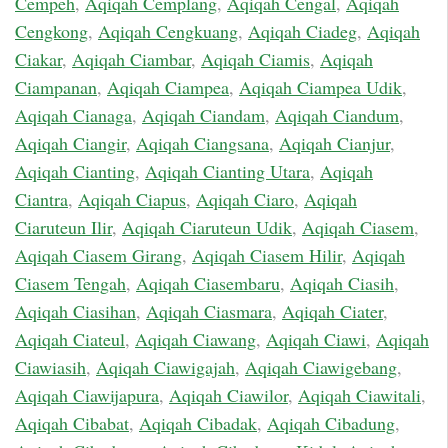
Cempeh
,
Aqiqah Cemplang
,
Aqiqah Cengal
,
Aqiqah
Cengkong
,
Aqiqah Cengkuang
,
Aqiqah Ciadeg
,
Aqiqah
Ciakar
,
Aqiqah Ciambar
,
Aqiqah Ciamis
,
Aqiqah
Ciampanan
,
Aqiqah Ciampea
,
Aqiqah Ciampea Udik
,
Aqiqah Cianaga
,
Aqiqah Ciandam
,
Aqiqah Ciandum
,
Aqiqah Ciangir
,
Aqiqah Ciangsana
,
Aqiqah Cianjur
,
Aqiqah Cianting
,
Aqiqah Cianting Utara
,
Aqiqah
Ciantra
,
Aqiqah Ciapus
,
Aqiqah Ciaro
,
Aqiqah
Ciaruteun Ilir
,
Aqiqah Ciaruteun Udik
,
Aqiqah Ciasem
,
Aqiqah Ciasem Girang
,
Aqiqah Ciasem Hilir
,
Aqiqah
Ciasem Tengah
,
Aqiqah Ciasembaru
,
Aqiqah Ciasih
,
Aqiqah Ciasihan
,
Aqiqah Ciasmara
,
Aqiqah Ciater
,
Aqiqah Ciateul
,
Aqiqah Ciawang
,
Aqiqah Ciawi
,
Aqiqah
Ciawiasih
,
Aqiqah Ciawigajah
,
Aqiqah Ciawigebang
,
Aqiqah Ciawijapura
,
Aqiqah Ciawilor
,
Aqiqah Ciawitali
,
Aqiqah Cibabat
,
Aqiqah Cibadak
,
Aqiqah Cibadung
,