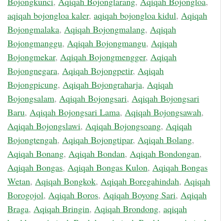
Bojongkunci
,
Aqiqah Bojonglarang
,
Aqiqah Bojongloa
,
aqiqah bojongloa kaler
,
aqiqah bojongloa kidul
,
Aqiqah
Bojongmalaka
,
Aqiqah Bojongmalang
,
Aqiqah
Bojongmanggu
,
Aqiqah Bojongmangu
,
Aqiqah
Bojongmekar
,
Aqiqah Bojongmengger
,
Aqiqah
Bojongnegara
,
Aqiqah Bojongpetir
,
Aqiqah
Bojongpicung
,
Aqiqah Bojongraharja
,
Aqiqah
Bojongsalam
,
Aqiqah Bojongsari
,
Aqiqah Bojongsari
Baru
,
Aqiqah Bojongsari Lama
,
Aqiqah Bojongsawah
,
Aqiqah Bojongslawi
,
Aqiqah Bojongsoang
,
Aqiqah
Bojongtengah
,
Aqiqah Bojongtipar
,
Aqiqah Bolang
,
Aqiqah Bonang
,
Aqiqah Bondan
,
Aqiqah Bondongan
,
Aqiqah Bongas
,
Aqiqah Bongas Kulon
,
Aqiqah Bongas
Wetan
,
Aqiqah Bongkok
,
Aqiqah Boregahindah
,
Aqiqah
Borogojol
,
Aqiqah Boros
,
Aqiqah Boyong Sari
,
Aqiqah
Braga
,
Aqiqah Bringin
,
Aqiqah Brondong
,
aqiqah