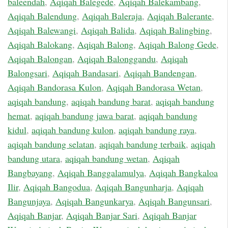
baleendah
,
Aqiqah Balegede
,
Aqiqah Balekambang
,
Aqiqah Balendung
,
Aqiqah Baleraja
,
Aqiqah Balerante
,
Aqiqah Balewangi
,
Aqiqah Balida
,
Aqiqah Balingbing
,
Aqiqah Balokang
,
Aqiqah Balong
,
Aqiqah Balong Gede
,
Aqiqah Balongan
,
Aqiqah Balonggandu
,
Aqiqah
Balongsari
,
Aqiqah Bandasari
,
Aqiqah Bandengan
,
Aqiqah Bandorasa Kulon
,
Aqiqah Bandorasa Wetan
,
aqiqah bandung
,
aqiqah bandung barat
,
aqiqah bandung
hemat
,
aqiqah bandung jawa barat
,
aqiqah bandung
kidul
,
aqiqah bandung kulon
,
aqiqah bandung raya
,
aqiqah bandung selatan
,
aqiqah bandung terbaik
,
aqiqah
bandung utara
,
aqiqah bandung wetan
,
Aqiqah
Bangbayang
,
Aqiqah Banggalamulya
,
Aqiqah Bangkaloa
Ilir
,
Aqiqah Bangodua
,
Aqiqah Bangunharja
,
Aqiqah
Bangunjaya
,
Aqiqah Bangunkarya
,
Aqiqah Bangunsari
,
Aqiqah Banjar
,
Aqiqah Banjar Sari
,
Aqiqah Banjar