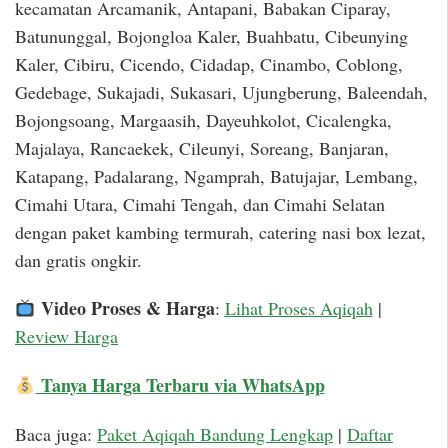
kecamatan Arcamanik, Antapani, Babakan Ciparay,
Batununggal, Bojongloa Kaler, Buahbatu, Cibeunying
Kaler, Cibiru, Cicendo, Cidadap, Cinambo, Coblong,
Gedebage, Sukajadi, Sukasari, Ujungberung, Baleendah,
Bojongsoang, Margaasih, Dayeuhkolot, Cicalengka,
Majalaya, Rancaekek, Cileunyi, Soreang, Banjaran,
Katapang, Padalarang, Ngamprah, Batujajar, Lembang,
Cimahi Utara, Cimahi Tengah, dan Cimahi Selatan
dengan paket kambing termurah, catering nasi box lezat,
dan gratis ongkir.
Video Proses & Harga
:
Lihat Proses Aqiqah
|
Review Harga
Tanya Harga Terbaru via WhatsApp
Baca juga:
Paket Aqiqah Bandung Lengkap
|
Daftar