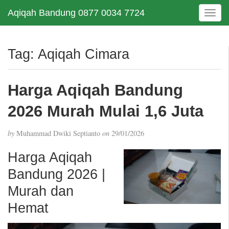
Aqiqah Bandung 0877 0034 7724
T
o
g
g
Tag:
Aqiqah Cimara
l
e
n
Harga Aqiqah Bandung
a
v
2026 Murah Mulai 1,6 Juta
i
g
by
Muhammad Dwiki Septianto
on
29/01/2026
a
t
Harga Aqiqah
i
Bandung 2026 |
o
n
Murah dan
Hemat