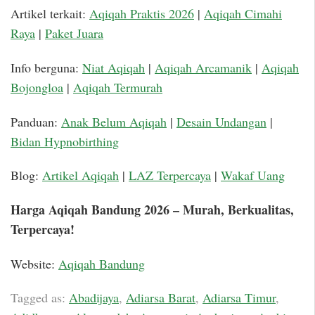
Artikel terkait:
Aqiqah Praktis 2026
|
Aqiqah Cimahi
Raya
|
Paket Juara
Info berguna:
Niat Aqiqah
|
Aqiqah Arcamanik
|
Aqiqah
Bojongloa
|
Aqiqah Termurah
Panduan:
Anak Belum Aqiqah
|
Desain Undangan
|
Bidan Hypnobirthing
Blog:
Artikel Aqiqah
|
LAZ Terpercaya
|
Wakaf Uang
Harga Aqiqah Bandung 2026 – Murah, Berkualitas,
Terpercaya!
Website:
Aqiqah Bandung
Tagged as:
Abadijaya
,
Adiarsa Barat
,
Adiarsa Timur
,