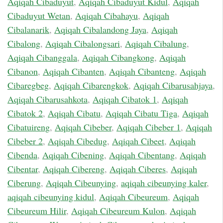
Aqiqah Cibaduyut
,
Aqiqah Cibaduyut Kidul
,
Aqiqah
Cibaduyut Wetan
,
Aqiqah Cibahayu
,
Aqiqah
Cibalanarik
,
Aqiqah Cibalandong Jaya
,
Aqiqah
Cibalong
,
Aqiqah Cibalongsari
,
Aqiqah Cibalung
,
Aqiqah Cibanggala
,
Aqiqah Cibangkong
,
Aqiqah
Cibanon
,
Aqiqah Cibanten
,
Aqiqah Cibanteng
,
Aqiqah
Cibaregbeg
,
Aqiqah Cibarengkok
,
Aqiqah Cibarusahjaya
,
Aqiqah Cibarusahkota
,
Aqiqah Cibatok 1
,
Aqiqah
Cibatok 2
,
Aqiqah Cibatu
,
Aqiqah Cibatu Tiga
,
Aqiqah
Cibatuireng
,
Aqiqah Cibeber
,
Aqiqah Cibeber 1
,
Aqiqah
Cibeber 2
,
Aqiqah Cibedug
,
Aqiqah Cibeet
,
Aqiqah
Cibenda
,
Aqiqah Cibening
,
Aqiqah Cibentang
,
Aqiqah
Cibentar
,
Aqiqah Cibereng
,
Aqiqah Ciberes
,
Aqiqah
Ciberung
,
Aqiqah Cibeunying
,
aqiqah cibeunying kaler
,
aqiqah cibeunying kidul
,
Aqiqah Cibeureum
,
Aqiqah
Cibeureum Hilir
,
Aqiqah Cibeureum Kulon
,
Aqiqah