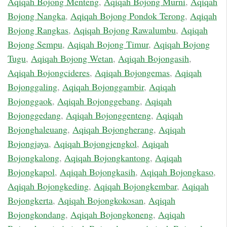
Aqiqah Bojong Menteng
,
Aqiqah Bojong Murni
,
Aqiqah
Bojong Nangka
,
Aqiqah Bojong Pondok Terong
,
Aqiqah
Bojong Rangkas
,
Aqiqah Bojong Rawalumbu
,
Aqiqah
Bojong Sempu
,
Aqiqah Bojong Timur
,
Aqiqah Bojong
Tugu
,
Aqiqah Bojong Wetan
,
Aqiqah Bojongasih
,
Aqiqah Bojongcideres
,
Aqiqah Bojongemas
,
Aqiqah
Bojonggaling
,
Aqiqah Bojonggambir
,
Aqiqah
Bojonggaok
,
Aqiqah Bojonggebang
,
Aqiqah
Bojonggedang
,
Aqiqah Bojonggenteng
,
Aqiqah
Bojonghaleuang
,
Aqiqah Bojongherang
,
Aqiqah
Bojongjaya
,
Aqiqah Bojongjengkol
,
Aqiqah
Bojongkalong
,
Aqiqah Bojongkantong
,
Aqiqah
Bojongkapol
,
Aqiqah Bojongkasih
,
Aqiqah Bojongkaso
,
Aqiqah Bojongkeding
,
Aqiqah Bojongkembar
,
Aqiqah
Bojongkerta
,
Aqiqah Bojongkokosan
,
Aqiqah
Bojongkondang
,
Aqiqah Bojongkoneng
,
Aqiqah