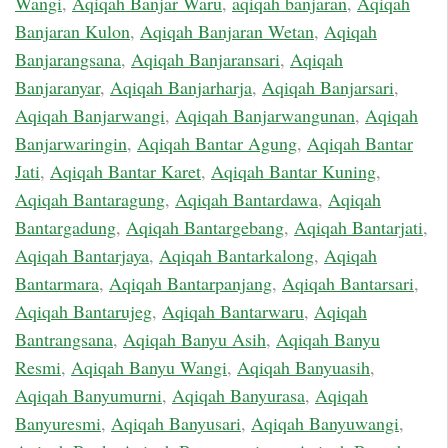
Wangi
,
Aqiqah Banjar Waru
,
aqiqah banjaran
,
Aqiqah
Banjaran Kulon
,
Aqiqah Banjaran Wetan
,
Aqiqah
Banjarangsana
,
Aqiqah Banjaransari
,
Aqiqah
Banjaranyar
,
Aqiqah Banjarharja
,
Aqiqah Banjarsari
,
Aqiqah Banjarwangi
,
Aqiqah Banjarwangunan
,
Aqiqah
Banjarwaringin
,
Aqiqah Bantar Agung
,
Aqiqah Bantar
Jati
,
Aqiqah Bantar Karet
,
Aqiqah Bantar Kuning
,
Aqiqah Bantaragung
,
Aqiqah Bantardawa
,
Aqiqah
Bantargadung
,
Aqiqah Bantargebang
,
Aqiqah Bantarjati
,
Aqiqah Bantarjaya
,
Aqiqah Bantarkalong
,
Aqiqah
Bantarmara
,
Aqiqah Bantarpanjang
,
Aqiqah Bantarsari
,
Aqiqah Bantarujeg
,
Aqiqah Bantarwaru
,
Aqiqah
Bantrangsana
,
Aqiqah Banyu Asih
,
Aqiqah Banyu
Resmi
,
Aqiqah Banyu Wangi
,
Aqiqah Banyuasih
,
Aqiqah Banyumurni
,
Aqiqah Banyurasa
,
Aqiqah
Banyuresmi
,
Aqiqah Banyusari
,
Aqiqah Banyuwangi
,