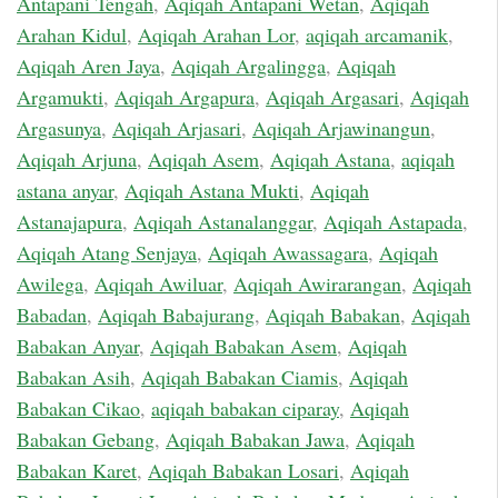
Antapani Tengah
,
Aqiqah Antapani Wetan
,
Aqiqah
Arahan Kidul
,
Aqiqah Arahan Lor
,
aqiqah arcamanik
,
Aqiqah Aren Jaya
,
Aqiqah Argalingga
,
Aqiqah
Argamukti
,
Aqiqah Argapura
,
Aqiqah Argasari
,
Aqiqah
Argasunya
,
Aqiqah Arjasari
,
Aqiqah Arjawinangun
,
Aqiqah Arjuna
,
Aqiqah Asem
,
Aqiqah Astana
,
aqiqah
astana anyar
,
Aqiqah Astana Mukti
,
Aqiqah
Astanajapura
,
Aqiqah Astanalanggar
,
Aqiqah Astapada
,
Aqiqah Atang Senjaya
,
Aqiqah Awassagara
,
Aqiqah
Awilega
,
Aqiqah Awiluar
,
Aqiqah Awirarangan
,
Aqiqah
Babadan
,
Aqiqah Babajurang
,
Aqiqah Babakan
,
Aqiqah
Babakan Anyar
,
Aqiqah Babakan Asem
,
Aqiqah
Babakan Asih
,
Aqiqah Babakan Ciamis
,
Aqiqah
Babakan Cikao
,
aqiqah babakan ciparay
,
Aqiqah
Babakan Gebang
,
Aqiqah Babakan Jawa
,
Aqiqah
Babakan Karet
,
Aqiqah Babakan Losari
,
Aqiqah