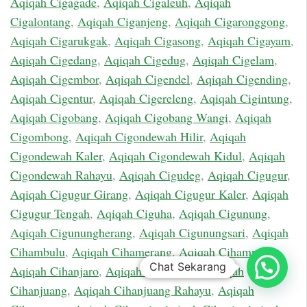
Aqiqah Cigagade
,
Aqiqah Cigaleuh
,
Aqiqah
Cigalontang
,
Aqiqah Ciganjeng
,
Aqiqah Cigaronggong
,
Aqiqah Cigarukgak
,
Aqiqah Cigasong
,
Aqiqah Cigayam
,
Aqiqah Cigedang
,
Aqiqah Cigedug
,
Aqiqah Cigelam
,
Aqiqah Cigembor
,
Aqiqah Cigendel
,
Aqiqah Cigending
,
Aqiqah Cigentur
,
Aqiqah Cigereleng
,
Aqiqah Cigintung
,
Aqiqah Cigobang
,
Aqiqah Cigobang Wangi
,
Aqiqah
Cigombong
,
Aqiqah Cigondewah Hilir
,
Aqiqah
Cigondewah Kaler
,
Aqiqah Cigondewah Kidul
,
Aqiqah
Cigondewah Rahayu
,
Aqiqah Cigudeg
,
Aqiqah Cigugur
,
Aqiqah Cigugur Girang
,
Aqiqah Cigugur Kaler
,
Aqiqah
Cigugur Tengah
,
Aqiqah Ciguha
,
Aqiqah Cigunung
,
Aqiqah Cigunungherang
,
Aqiqah Cigunungsari
,
Aqiqah
Cihambulu
,
Aqiqah Cihamerang
,
Aqiqah Cihampelas
,
Chat Sekarang
Aqiqah Cihanjaro
,
Aqiqah Cihanjawar
,
Aqiqah
Cihanjuang
,
Aqiqah Cihanjuang Rahayu
,
Aqiqah