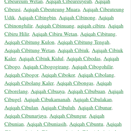
Cibeureum Wetan
,
Aqiqah Cibeureuyeuh
,
Aqiqah
Cibeusi
,
Aqiqah Cibeuteung Muara
,
Aqiqah Cibeuteung
Udik
,
Aqiqah Cibingbin
,
Aqiqah Cibinong
,
Aqiqah
Cibinonghilir
,
Aqiqah Cibinuang
,
aqiqah cibiru
,
Aqiqah
Cibiru Hilir
,
Aqiqah Cibiru Wetan
,
Aqiqah Cibitung
,
Aqiqah Cibitung Kulon
,
Aqiqah Cibitung Tengah
,
Aqiqah Cibitung Wetan
,
Aqiqah Cibiuk
,
Aqiqah Cibiuk
Kaler
,
Aqiqah Cibiuk Kidul
,
Aqiqah Cibodas
,
Aqiqah
Cibogo
,
Aqiqah Cibogogirang
,
Aqiqah Cibogohilir
,
Aqiqah Cibogor
,
Aqiqah Cibokor
,
Aqiqah Cibolang
,
Aqiqah Cibolang Kaler
,
Aqiqah Cibongas
,
Aqiqah
Ciborelang
,
Aqiqah Cibuaya
,
Aqiqah Cibubuan
,
Aqiqah
Cibugel
,
Aqiqah Cibukamanah
,
Aqiqah Cibulakan
,
Aqiqah Cibulan
,
Aqiqah Cibuluh
,
Aqiqah Cibunar
,
Aqiqah Cibunarjaya
,
Aqiqah Cibungur
,
Aqiqah
Cibunian
,
Aqiqah Cibuniasih
,
Aqiqah Cibuntu
,
Aqiqah