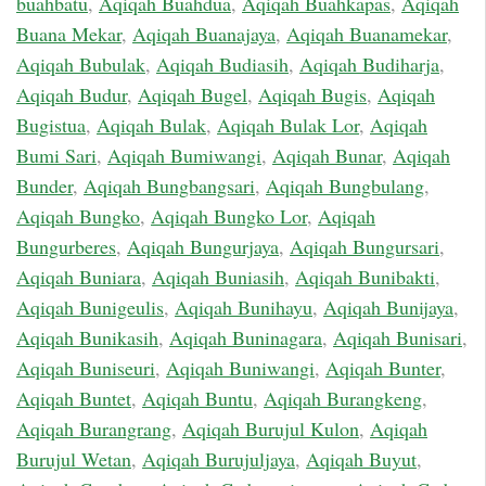
buahbatu
,
Aqiqah Buahdua
,
Aqiqah Buahkapas
,
Aqiqah
Buana Mekar
,
Aqiqah Buanajaya
,
Aqiqah Buanamekar
,
Aqiqah Bubulak
,
Aqiqah Budiasih
,
Aqiqah Budiharja
,
Aqiqah Budur
,
Aqiqah Bugel
,
Aqiqah Bugis
,
Aqiqah
Bugistua
,
Aqiqah Bulak
,
Aqiqah Bulak Lor
,
Aqiqah
Bumi Sari
,
Aqiqah Bumiwangi
,
Aqiqah Bunar
,
Aqiqah
Bunder
,
Aqiqah Bungbangsari
,
Aqiqah Bungbulang
,
Aqiqah Bungko
,
Aqiqah Bungko Lor
,
Aqiqah
Bungurberes
,
Aqiqah Bungurjaya
,
Aqiqah Bungursari
,
Aqiqah Buniara
,
Aqiqah Buniasih
,
Aqiqah Bunibakti
,
Aqiqah Bunigeulis
,
Aqiqah Bunihayu
,
Aqiqah Bunijaya
,
Aqiqah Bunikasih
,
Aqiqah Buninagara
,
Aqiqah Bunisari
,
Aqiqah Buniseuri
,
Aqiqah Buniwangi
,
Aqiqah Bunter
,
Aqiqah Buntet
,
Aqiqah Buntu
,
Aqiqah Burangkeng
,
Aqiqah Burangrang
,
Aqiqah Burujul Kulon
,
Aqiqah
Burujul Wetan
,
Aqiqah Burujuljaya
,
Aqiqah Buyut
,