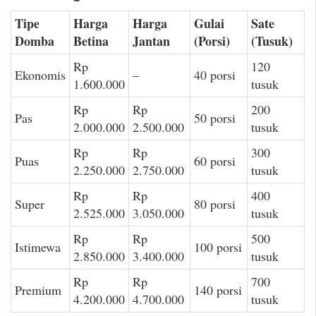
Tipe
Harga
Harga
Gulai
Sate
Domba
Betina
Jantan
(Porsi)
(Tusuk)
Rp
120
Ekonomis
–
40 porsi
1.600.000
tusuk
Rp
Rp
200
Pas
50 porsi
2.000.000
2.500.000
tusuk
Rp
Rp
300
Puas
60 porsi
2.250.000
2.750.000
tusuk
Rp
Rp
400
Super
80 porsi
2.525.000
3.050.000
tusuk
Rp
Rp
500
Istimewa
100 porsi
2.850.000
3.400.000
tusuk
Rp
Rp
700
Premium
140 porsi
4.200.000
4.700.000
tusuk