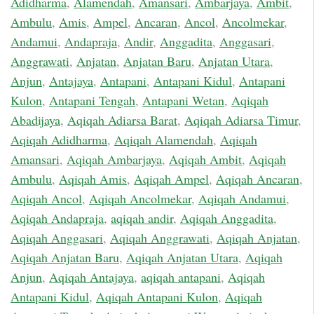
Adidharma
,
Alamendah
,
Amansari
,
Ambarjaya
,
Ambit
,
Ambulu
,
Amis
,
Ampel
,
Ancaran
,
Ancol
,
Ancolmekar
,
Andamui
,
Andapraja
,
Andir
,
Anggadita
,
Anggasari
,
Anggrawati
,
Anjatan
,
Anjatan Baru
,
Anjatan Utara
,
Anjun
,
Antajaya
,
Antapani
,
Antapani Kidul
,
Antapani
Kulon
,
Antapani Tengah
,
Antapani Wetan
,
Aqiqah
Abadijaya
,
Aqiqah Adiarsa Barat
,
Aqiqah Adiarsa Timur
,
Aqiqah Adidharma
,
Aqiqah Alamendah
,
Aqiqah
Amansari
,
Aqiqah Ambarjaya
,
Aqiqah Ambit
,
Aqiqah
Ambulu
,
Aqiqah Amis
,
Aqiqah Ampel
,
Aqiqah Ancaran
,
Aqiqah Ancol
,
Aqiqah Ancolmekar
,
Aqiqah Andamui
,
Aqiqah Andapraja
,
aqiqah andir
,
Aqiqah Anggadita
,
Aqiqah Anggasari
,
Aqiqah Anggrawati
,
Aqiqah Anjatan
,
Aqiqah Anjatan Baru
,
Aqiqah Anjatan Utara
,
Aqiqah
Anjun
,
Aqiqah Antajaya
,
aqiqah antapani
,
Aqiqah
Antapani Kidul
,
Aqiqah Antapani Kulon
,
Aqiqah