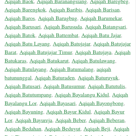
Aqiqah Baok
,
Aqiqah Baranangsiang
,
Aqiqah Baregbeg
,
Aqiqah Barengkok
,
Aqiqah Baribis
,
Aqiqah Barisan
,
Aqiqah Baros
,
Aqiqah Barugbug
,
Aqiqah Barumekar
,
Aqiqah Barusari
,
Aqiqah Barusuda
,
Aqiqah Batangsari
,
Aqiqah Batok
,
Aqiqah Battembat
,
Aqiqah Batu Jajar
,
Aqiqah Batu Layang
,
Aqiqah Batujajar
,
Aqiqah Batujajar
Barat
,
Aqiqah Batujajar Timur
,
Aqiqah Batujaya
,
Aqiqah
Batukaras
,
Aqiqah Batukarut
,
Aqiqah Batulawang
,
Aqiqah Batulayang
,
Aqiqah Batumalang
,
aqiqah
batununggal
,
Aqiqah Baturaden
,
Aqiqah Baturuyuk
,
Aqiqah Batusari
,
Aqiqah Batusumur
,
Aqiqah Batutulis
,
Aqiqah Batutumpang
,
Aqiqah Bayalangu Kidul
,
Aqiqah
Bayalangu Lor
,
Aqiqah Bayasari
,
Aqiqah Bayongbong
,
Aqiqah Bayuning
,
Aqiqah Bayur Kidul
,
Aqiqah Bayur
Lor
,
Aqiqah Bayureja
,
Aqiqah Beber
,
Aqiqah Beberan
,
Aqiqah Bedahan
,
Aqiqah Beduyut
,
Aqiqah Beji
,
Aqiqah