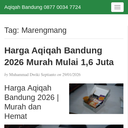
Aqiqah Bandung 0877 0034 7724
T
o
g
g
Tag:
Marengmang
l
e
n
Harga Aqiqah Bandung
a
v
2026 Murah Mulai 1,6 Juta
i
g
by
Muhammad Dwiki Septianto
on
29/01/2026
a
t
Harga Aqiqah
i
Bandung 2026 |
o
n
Murah dan
Hemat