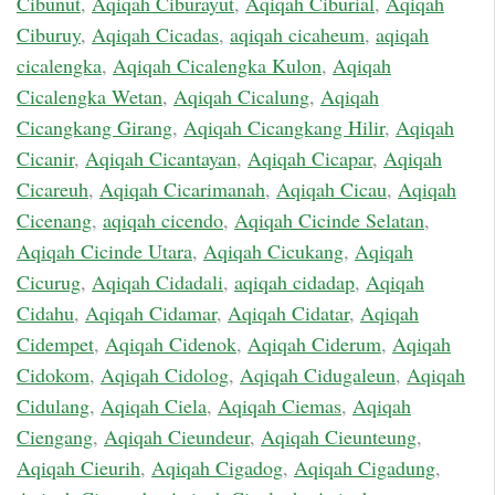
Cibunut
,
Aqiqah Ciburayut
,
Aqiqah Ciburial
,
Aqiqah
Ciburuy
,
Aqiqah Cicadas
,
aqiqah cicaheum
,
aqiqah
cicalengka
,
Aqiqah Cicalengka Kulon
,
Aqiqah
Cicalengka Wetan
,
Aqiqah Cicalung
,
Aqiqah
Cicangkang Girang
,
Aqiqah Cicangkang Hilir
,
Aqiqah
Cicanir
,
Aqiqah Cicantayan
,
Aqiqah Cicapar
,
Aqiqah
Cicareuh
,
Aqiqah Cicarimanah
,
Aqiqah Cicau
,
Aqiqah
Cicenang
,
aqiqah cicendo
,
Aqiqah Cicinde Selatan
,
Aqiqah Cicinde Utara
,
Aqiqah Cicukang
,
Aqiqah
Cicurug
,
Aqiqah Cidadali
,
aqiqah cidadap
,
Aqiqah
Cidahu
,
Aqiqah Cidamar
,
Aqiqah Cidatar
,
Aqiqah
Cidempet
,
Aqiqah Cidenok
,
Aqiqah Ciderum
,
Aqiqah
Cidokom
,
Aqiqah Cidolog
,
Aqiqah Cidugaleun
,
Aqiqah
Cidulang
,
Aqiqah Ciela
,
Aqiqah Ciemas
,
Aqiqah
Ciengang
,
Aqiqah Cieundeur
,
Aqiqah Cieunteung
,
Aqiqah Cieurih
,
Aqiqah Cigadog
,
Aqiqah Cigadung
,