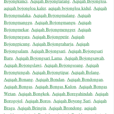
Bojongkunci
,
Aqiqah Bojonglarang
,
Aqiqah Bojongloa
,
aqiqah bojongloa kaler
,
aqiqah bojongloa kidul
,
Aqiqah
Bojongmalaka
,
Aqiqah Bojongmalang
,
Aqiqah
Bojongmanggu
,
Aqiqah Bojongmangu
,
Aqiqah
Bojongmekar
,
Aqiqah Bojongmengger
,
Aqiqah
Bojongnegara
,
Aqiqah Bojongpetir
,
Aqiqah
Bojongpicung
,
Aqiqah Bojongraharja
,
Aqiqah
Bojongsalam
,
Aqiqah Bojongsari
,
Aqiqah Bojongsari
Baru
,
Aqiqah Bojongsari Lama
,
Aqiqah Bojongsawah
,
Aqiqah Bojongslawi
,
Aqiqah Bojongsoang
,
Aqiqah
Bojongtengah
,
Aqiqah Bojongtipar
,
Aqiqah Bolang
,
Aqiqah Bonang
,
Aqiqah Bondan
,
Aqiqah Bondongan
,
Aqiqah Bongas
,
Aqiqah Bongas Kulon
,
Aqiqah Bongas
Wetan
,
Aqiqah Bongkok
,
Aqiqah Boregahindah
,
Aqiqah
Borogojol
,
Aqiqah Boros
,
Aqiqah Boyong Sari
,
Aqiqah
Braga
,
Aqiqah Bringin
,
Aqiqah Brondong
,
aqiqah