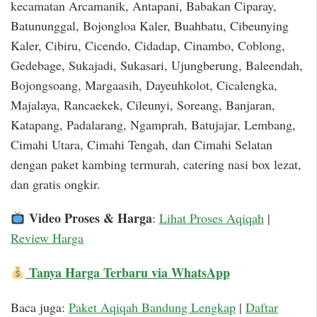
kecamatan Arcamanik, Antapani, Babakan Ciparay,
Batununggal, Bojongloa Kaler, Buahbatu, Cibeunying
Kaler, Cibiru, Cicendo, Cidadap, Cinambo, Coblong,
Gedebage, Sukajadi, Sukasari, Ujungberung, Baleendah,
Bojongsoang, Margaasih, Dayeuhkolot, Cicalengka,
Majalaya, Rancaekek, Cileunyi, Soreang, Banjaran,
Katapang, Padalarang, Ngamprah, Batujajar, Lembang,
Cimahi Utara, Cimahi Tengah, dan Cimahi Selatan
dengan paket kambing termurah, catering nasi box lezat,
dan gratis ongkir.
Video Proses & Harga
:
Lihat Proses Aqiqah
|
Review Harga
Tanya Harga Terbaru via WhatsApp
Baca juga:
Paket Aqiqah Bandung Lengkap
|
Daftar