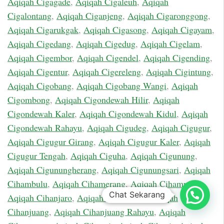
Aqiqah Cigagade
,
Aqiqah Cigaleuh
,
Aqiqah
Cigalontang
,
Aqiqah Ciganjeng
,
Aqiqah Cigaronggong
,
Aqiqah Cigarukgak
,
Aqiqah Cigasong
,
Aqiqah Cigayam
,
Aqiqah Cigedang
,
Aqiqah Cigedug
,
Aqiqah Cigelam
,
Aqiqah Cigembor
,
Aqiqah Cigendel
,
Aqiqah Cigending
,
Aqiqah Cigentur
,
Aqiqah Cigereleng
,
Aqiqah Cigintung
,
Aqiqah Cigobang
,
Aqiqah Cigobang Wangi
,
Aqiqah
Cigombong
,
Aqiqah Cigondewah Hilir
,
Aqiqah
Cigondewah Kaler
,
Aqiqah Cigondewah Kidul
,
Aqiqah
Cigondewah Rahayu
,
Aqiqah Cigudeg
,
Aqiqah Cigugur
,
Aqiqah Cigugur Girang
,
Aqiqah Cigugur Kaler
,
Aqiqah
Cigugur Tengah
,
Aqiqah Ciguha
,
Aqiqah Cigunung
,
Aqiqah Cigunungherang
,
Aqiqah Cigunungsari
,
Aqiqah
Cihambulu
,
Aqiqah Cihamerang
,
Aqiqah Cihampelas
,
Chat Sekarang
Aqiqah Cihanjaro
,
Aqiqah Cihanjawar
,
Aqiqah
Cihanjuang
,
Aqiqah Cihanjuang Rahayu
,
Aqiqah