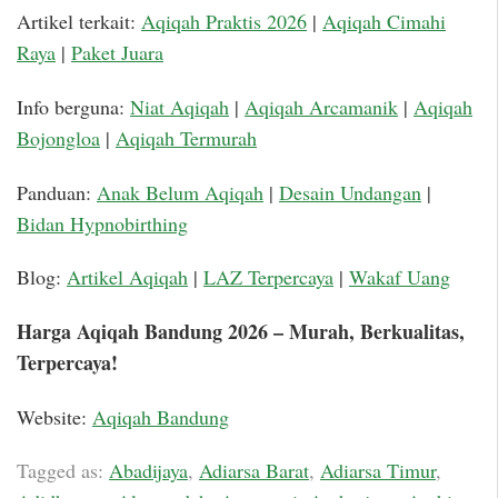
Artikel terkait:
Aqiqah Praktis 2026
|
Aqiqah Cimahi
Raya
|
Paket Juara
Info berguna:
Niat Aqiqah
|
Aqiqah Arcamanik
|
Aqiqah
Bojongloa
|
Aqiqah Termurah
Panduan:
Anak Belum Aqiqah
|
Desain Undangan
|
Bidan Hypnobirthing
Blog:
Artikel Aqiqah
|
LAZ Terpercaya
|
Wakaf Uang
Harga Aqiqah Bandung 2026 – Murah, Berkualitas,
Terpercaya!
Website:
Aqiqah Bandung
Tagged as:
Abadijaya
,
Adiarsa Barat
,
Adiarsa Timur
,