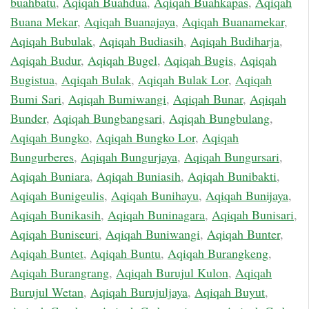
buahbatu
,
Aqiqah Buahdua
,
Aqiqah Buahkapas
,
Aqiqah
Buana Mekar
,
Aqiqah Buanajaya
,
Aqiqah Buanamekar
,
Aqiqah Bubulak
,
Aqiqah Budiasih
,
Aqiqah Budiharja
,
Aqiqah Budur
,
Aqiqah Bugel
,
Aqiqah Bugis
,
Aqiqah
Bugistua
,
Aqiqah Bulak
,
Aqiqah Bulak Lor
,
Aqiqah
Bumi Sari
,
Aqiqah Bumiwangi
,
Aqiqah Bunar
,
Aqiqah
Bunder
,
Aqiqah Bungbangsari
,
Aqiqah Bungbulang
,
Aqiqah Bungko
,
Aqiqah Bungko Lor
,
Aqiqah
Bungurberes
,
Aqiqah Bungurjaya
,
Aqiqah Bungursari
,
Aqiqah Buniara
,
Aqiqah Buniasih
,
Aqiqah Bunibakti
,
Aqiqah Bunigeulis
,
Aqiqah Bunihayu
,
Aqiqah Bunijaya
,
Aqiqah Bunikasih
,
Aqiqah Buninagara
,
Aqiqah Bunisari
,
Aqiqah Buniseuri
,
Aqiqah Buniwangi
,
Aqiqah Bunter
,
Aqiqah Buntet
,
Aqiqah Buntu
,
Aqiqah Burangkeng
,
Aqiqah Burangrang
,
Aqiqah Burujul Kulon
,
Aqiqah
Burujul Wetan
,
Aqiqah Burujuljaya
,
Aqiqah Buyut
,