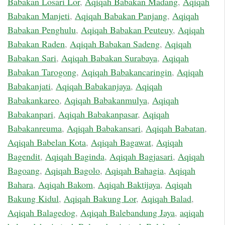
Babakan Losari Lor
,
Aqiqah Babakan Madang
,
Aqiqah
Babakan Manjeti
,
Aqiqah Babakan Panjang
,
Aqiqah
Babakan Penghulu
,
Aqiqah Babakan Peuteuy
,
Aqiqah
Babakan Raden
,
Aqiqah Babakan Sadeng
,
Aqiqah
Babakan Sari
,
Aqiqah Babakan Surabaya
,
Aqiqah
Babakan Tarogong
,
Aqiqah Babakancaringin
,
Aqiqah
Babakanjati
,
Aqiqah Babakanjaya
,
Aqiqah
Babakankareo
,
Aqiqah Babakanmulya
,
Aqiqah
Babakanpari
,
Aqiqah Babakanpasar
,
Aqiqah
Babakanreuma
,
Aqiqah Babakansari
,
Aqiqah Babatan
,
Aqiqah Babelan Kota
,
Aqiqah Bagawat
,
Aqiqah
Bagendit
,
Aqiqah Baginda
,
Aqiqah Bagjasari
,
Aqiqah
Bagoang
,
Aqiqah Bagolo
,
Aqiqah Bahagia
,
Aqiqah
Bahara
,
Aqiqah Bakom
,
Aqiqah Baktijaya
,
Aqiqah
Bakung Kidul
,
Aqiqah Bakung Lor
,
Aqiqah Balad
,
Aqiqah Balagedog
,
Aqiqah Balebandung Jaya
,
aqiqah