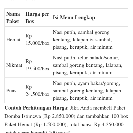
Nama
Harga per
Isi Menu Lengkap
Paket
Box
Nasi putih, sambal goreng
Rp
Hemat
kentang, lalapan & sambal,
15.000/box
pisang, kerupuk, air minum
Nasi putih, telur balado/semur,
Rp
Nikmat
sambal goreng kentang, lalapan,
19.500/box
pisang, kerupuk, air minum
Nasi putih, ayam bakar/goreng,
Rp
Puas
sambal goreng kentang, lalapan,
24.500/box
pisang, kerupuk, air minum
Contoh Perhitungan Harga
: Jika Anda membeli Paket
Domba Istimewa (Rp 2.850.000) dan tambahkan 100 box
Paket Hemat (Rp 1.500.000), total hanya Rp 4.350.000
untuk acara komplit 100 porsi!