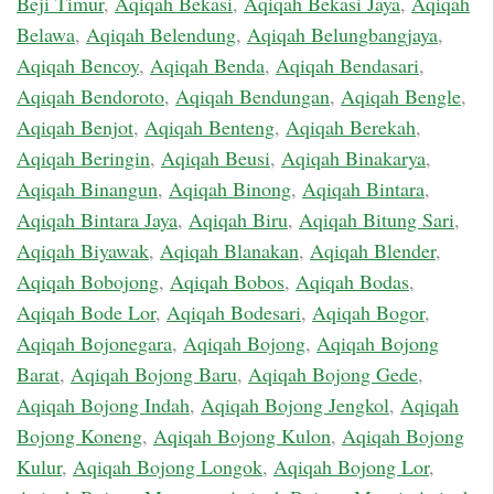
Beji Timur
,
Aqiqah Bekasi
,
Aqiqah Bekasi Jaya
,
Aqiqah
Belawa
,
Aqiqah Belendung
,
Aqiqah Belungbangjaya
,
Aqiqah Bencoy
,
Aqiqah Benda
,
Aqiqah Bendasari
,
Aqiqah Bendoroto
,
Aqiqah Bendungan
,
Aqiqah Bengle
,
Aqiqah Benjot
,
Aqiqah Benteng
,
Aqiqah Berekah
,
Aqiqah Beringin
,
Aqiqah Beusi
,
Aqiqah Binakarya
,
Aqiqah Binangun
,
Aqiqah Binong
,
Aqiqah Bintara
,
Aqiqah Bintara Jaya
,
Aqiqah Biru
,
Aqiqah Bitung Sari
,
Aqiqah Biyawak
,
Aqiqah Blanakan
,
Aqiqah Blender
,
Aqiqah Bobojong
,
Aqiqah Bobos
,
Aqiqah Bodas
,
Aqiqah Bode Lor
,
Aqiqah Bodesari
,
Aqiqah Bogor
,
Aqiqah Bojonegara
,
Aqiqah Bojong
,
Aqiqah Bojong
Barat
,
Aqiqah Bojong Baru
,
Aqiqah Bojong Gede
,
Aqiqah Bojong Indah
,
Aqiqah Bojong Jengkol
,
Aqiqah
Bojong Koneng
,
Aqiqah Bojong Kulon
,
Aqiqah Bojong
Kulur
,
Aqiqah Bojong Longok
,
Aqiqah Bojong Lor
,