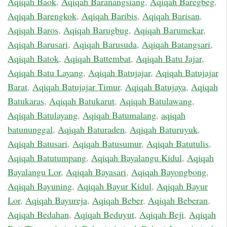
Aqiqah Baok
,
Aqiqah Baranangsiang
,
Aqiqah Baregbeg
,
Aqiqah Barengkok
,
Aqiqah Baribis
,
Aqiqah Barisan
,
Aqiqah Baros
,
Aqiqah Barugbug
,
Aqiqah Barumekar
,
Aqiqah Barusari
,
Aqiqah Barusuda
,
Aqiqah Batangsari
,
Aqiqah Batok
,
Aqiqah Battembat
,
Aqiqah Batu Jajar
,
Aqiqah Batu Layang
,
Aqiqah Batujajar
,
Aqiqah Batujajar
Barat
,
Aqiqah Batujajar Timur
,
Aqiqah Batujaya
,
Aqiqah
Batukaras
,
Aqiqah Batukarut
,
Aqiqah Batulawang
,
Aqiqah Batulayang
,
Aqiqah Batumalang
,
aqiqah
batununggal
,
Aqiqah Baturaden
,
Aqiqah Baturuyuk
,
Aqiqah Batusari
,
Aqiqah Batusumur
,
Aqiqah Batutulis
,
Aqiqah Batutumpang
,
Aqiqah Bayalangu Kidul
,
Aqiqah
Bayalangu Lor
,
Aqiqah Bayasari
,
Aqiqah Bayongbong
,
Aqiqah Bayuning
,
Aqiqah Bayur Kidul
,
Aqiqah Bayur
Lor
,
Aqiqah Bayureja
,
Aqiqah Beber
,
Aqiqah Beberan
,
Aqiqah Bedahan
,
Aqiqah Beduyut
,
Aqiqah Beji
,
Aqiqah