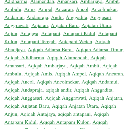
Adidharma
,
Alamendah
,
Amansari
,
Ambarjaya
,
Ambit
,
Ambulu
,
Amis
,
Ampel
,
Ancaran
,
Ancol
,
Ancolmekar
,
Andamui
,
Andapraja
,
Andir
,
Anggadita
,
Anggasari
,
Anggrawati
,
Anjatan
,
Anjatan Baru
,
Anjatan Utara
,
Anjun
,
Antajaya
,
Antapani
,
Antapani Kidul
,
Antapani
Kulon
,
Antapani Tengah
,
Antapani Wetan
,
Aqiqah
Abadijaya
,
Aqiqah Adiarsa Barat
,
Aqiqah Adiarsa Timur
,
Aqiqah Adidharma
,
Aqiqah Alamendah
,
Aqiqah
Amansari
,
Aqiqah Ambarjaya
,
Aqiqah Ambit
,
Aqiqah
Ambulu
,
Aqiqah Amis
,
Aqiqah Ampel
,
Aqiqah Ancaran
,
Aqiqah Ancol
,
Aqiqah Ancolmekar
,
Aqiqah Andamui
,
Aqiqah Andapraja
,
aqiqah andir
,
Aqiqah Anggadita
,
Aqiqah Anggasari
,
Aqiqah Anggrawati
,
Aqiqah Anjatan
,
Aqiqah Anjatan Baru
,
Aqiqah Anjatan Utara
,
Aqiqah
Anjun
,
Aqiqah Antajaya
,
aqiqah antapani
,
Aqiqah
Antapani Kidul
,
Aqiqah Antapani Kulon
,
Aqiqah