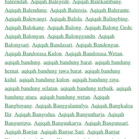
baleendah
,
Aqiqah Balegede
,
Aqiqah Balekambang
,
Aqiqah Balendung
,
Aqiqah Baleraja
,
Aqiqah Balerante
,
Aqiqah Balewangi
,
Aqiqah Balida
,
Aqiqah Balingbing
,
Aqiqah Balokang
,
Aqiqah Balong
,
Aqiqah Balong Gede
,
Aqiqah Balongan
,
Aqiqah Balonggandu
,
Aqiqah
Balongsari
,
Aqiqah Bandasari
,
Aqiqah Bandengan
,
Aqiqah Bandorasa Kulon
,
Aqiqah Bandorasa Wetan
,
aqiqah bandung
,
aqiqah bandung barat
,
aqiqah bandung
hemat
,
aqiqah bandung jawa barat
,
aqiqah bandung
kidul
,
aqiqah bandung kulon
,
aqiqah bandung raya
,
aqiqah bandung selatan
,
aqiqah bandung terbaik
,
aqiqah
bandung utara
,
aqiqah bandung wetan
,
Aqiqah
Bangbayang
,
Aqiqah Banggalamulya
,
Aqiqah Bangkaloa
Ilir
,
Aqiqah Bangodua
,
Aqiqah Bangunharja
,
Aqiqah
Bangunjaya
,
Aqiqah Bangunkarya
,
Aqiqah Bangunsari
,
Aqiqah Banjar
,
Aqiqah Banjar Sari
,
Aqiqah Banjar