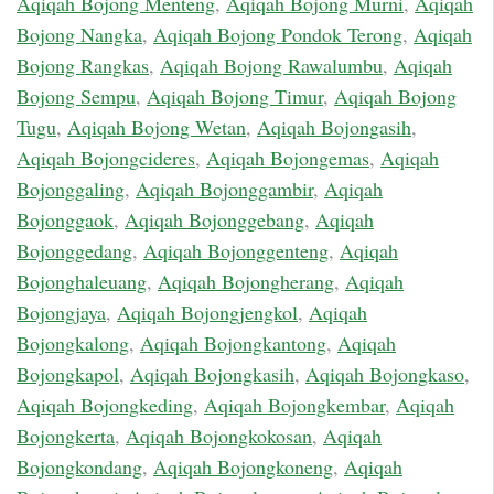
Aqiqah Bojong Menteng
,
Aqiqah Bojong Murni
,
Aqiqah
Bojong Nangka
,
Aqiqah Bojong Pondok Terong
,
Aqiqah
Bojong Rangkas
,
Aqiqah Bojong Rawalumbu
,
Aqiqah
Bojong Sempu
,
Aqiqah Bojong Timur
,
Aqiqah Bojong
Tugu
,
Aqiqah Bojong Wetan
,
Aqiqah Bojongasih
,
Aqiqah Bojongcideres
,
Aqiqah Bojongemas
,
Aqiqah
Bojonggaling
,
Aqiqah Bojonggambir
,
Aqiqah
Bojonggaok
,
Aqiqah Bojonggebang
,
Aqiqah
Bojonggedang
,
Aqiqah Bojonggenteng
,
Aqiqah
Bojonghaleuang
,
Aqiqah Bojongherang
,
Aqiqah
Bojongjaya
,
Aqiqah Bojongjengkol
,
Aqiqah
Bojongkalong
,
Aqiqah Bojongkantong
,
Aqiqah
Bojongkapol
,
Aqiqah Bojongkasih
,
Aqiqah Bojongkaso
,
Aqiqah Bojongkeding
,
Aqiqah Bojongkembar
,
Aqiqah
Bojongkerta
,
Aqiqah Bojongkokosan
,
Aqiqah
Bojongkondang
,
Aqiqah Bojongkoneng
,
Aqiqah