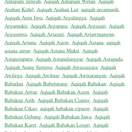
Antapani Tengah
,
Aqiqah Antapani Wetan
,
Aqiqah
Arahan Kidul
,
Aqiqah Arahan Lor
,
aqiqah arcamanik
,
Aqiqah Aren Jaya
,
Aqiqah Argalingga
,
Aqiqah
Argamukti
,
Aqiqah Argapura
,
Aqiqah Argasari
,
Aqiqah
Argasunya
,
Aqiqah Arjasari
,
Aqiqah Arjawinangun
,
Aqiqah Arjuna
,
Aqiqah Asem
,
Aqiqah Astana
,
aqiqah
astana anyar
,
Aqiqah Astana Mukti
,
Aqiqah
Astanajapura
,
Aqiqah Astanalanggar
,
Aqiqah Astapada
,
Aqiqah Atang Senjaya
,
Aqiqah Awassagara
,
Aqiqah
Awilega
,
Aqiqah Awiluar
,
Aqiqah Awirarangan
,
Aqiqah
Babadan
,
Aqiqah Babajurang
,
Aqiqah Babakan
,
Aqiqah
Babakan Anyar
,
Aqiqah Babakan Asem
,
Aqiqah
Babakan Asih
,
Aqiqah Babakan Ciamis
,
Aqiqah
Babakan Cikao
,
aqiqah babakan ciparay
,
Aqiqah
Babakan Gebang
,
Aqiqah Babakan Jawa
,
Aqiqah
Babakan Karet
,
Aqiqah Babakan Losari
,
Aqiqah