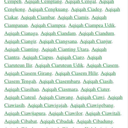
Cempeh
,
Aqiqah Cemplang
,
Aqiqah Cengal
,
Aqiqah
Cengkong
,
Aqiqah Cengkuang
,
Aqiqah Ciadeg
,
Aqiqah
Ciakar
,
Aqiqah Ciambar
,
Aqiqah Ciamis
,
Aqiqah
Ciampanan
,
Aqiqah Ciampea
,
Aqiqah Ciampea Udik
,
Aqiqah Cianaga
,
Aqiqah Ciandam
,
Aqiqah Ciandum
,
Aqiqah Ciangir
,
Aqiqah Ciangsana
,
Aqiqah Cianjur
,
Aqiqah Cianting
,
Aqiqah Cianting Utara
,
Aqiqah
Ciantra
,
Aqiqah Ciapus
,
Aqiqah Ciaro
,
Aqiqah
Ciaruteun Ilir
,
Aqiqah Ciaruteun Udik
,
Aqiqah Ciasem
,
Aqiqah Ciasem Girang
,
Aqiqah Ciasem Hilir
,
Aqiqah
Ciasem Tengah
,
Aqiqah Ciasembaru
,
Aqiqah Ciasih
,
Aqiqah Ciasihan
,
Aqiqah Ciasmara
,
Aqiqah Ciater
,
Aqiqah Ciateul
,
Aqiqah Ciawang
,
Aqiqah Ciawi
,
Aqiqah
Ciawiasih
,
Aqiqah Ciawigajah
,
Aqiqah Ciawigebang
,
Aqiqah Ciawijapura
,
Aqiqah Ciawilor
,
Aqiqah Ciawitali
,
Aqiqah Cibabat
,
Aqiqah Cibadak
,
Aqiqah Cibadung
,