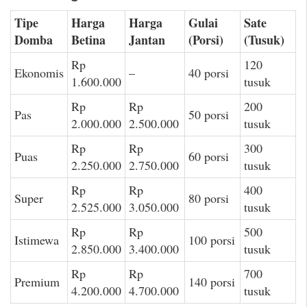
Tipe
Harga
Harga
Gulai
Sate
Domba
Betina
Jantan
(Porsi)
(Tusuk)
Rp
120
Ekonomis
–
40 porsi
1.600.000
tusuk
Rp
Rp
200
Pas
50 porsi
2.000.000
2.500.000
tusuk
Rp
Rp
300
Puas
60 porsi
2.250.000
2.750.000
tusuk
Rp
Rp
400
Super
80 porsi
2.525.000
3.050.000
tusuk
Rp
Rp
500
Istimewa
100 porsi
2.850.000
3.400.000
tusuk
Rp
Rp
700
Premium
140 porsi
4.200.000
4.700.000
tusuk