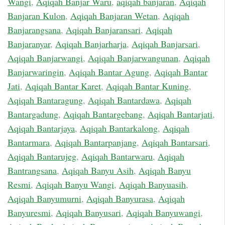
Wangi
,
Aqiqah Banjar Waru
,
aqiqah banjaran
,
Aqiqah
Banjaran Kulon
,
Aqiqah Banjaran Wetan
,
Aqiqah
Banjarangsana
,
Aqiqah Banjaransari
,
Aqiqah
Banjaranyar
,
Aqiqah Banjarharja
,
Aqiqah Banjarsari
,
Aqiqah Banjarwangi
,
Aqiqah Banjarwangunan
,
Aqiqah
Banjarwaringin
,
Aqiqah Bantar Agung
,
Aqiqah Bantar
Jati
,
Aqiqah Bantar Karet
,
Aqiqah Bantar Kuning
,
Aqiqah Bantaragung
,
Aqiqah Bantardawa
,
Aqiqah
Bantargadung
,
Aqiqah Bantargebang
,
Aqiqah Bantarjati
,
Aqiqah Bantarjaya
,
Aqiqah Bantarkalong
,
Aqiqah
Bantarmara
,
Aqiqah Bantarpanjang
,
Aqiqah Bantarsari
,
Aqiqah Bantarujeg
,
Aqiqah Bantarwaru
,
Aqiqah
Bantrangsana
,
Aqiqah Banyu Asih
,
Aqiqah Banyu
Resmi
,
Aqiqah Banyu Wangi
,
Aqiqah Banyuasih
,
Aqiqah Banyumurni
,
Aqiqah Banyurasa
,
Aqiqah
Banyuresmi
,
Aqiqah Banyusari
,
Aqiqah Banyuwangi
,