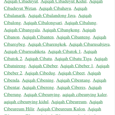
Aqiqah Cibaduyut
,
Aqiqah Cibaduyut Kidul
,
Aqiqah
Cibaduyut Wetan
,
Aqiqah Cibahayu
,
Aqiqah
Cibalanarik
,
Aqiqah Cibalandong Jaya
,
Aqiqah
Cibalong
,
Aqiqah Cibalongsari
,
Aqiqah Cibalung
,
Aqiqah Cibanggala
,
Aqiqah Cibangkong
,
Aqiqah
Cibanon
,
Aqiqah Cibanten
,
Aqiqah Cibanteng
,
Aqiqah
Cibaregbeg
,
Aqiqah Cibarengkok
,
Aqiqah Cibarusahjaya
,
Aqiqah Cibarusahkota
,
Aqiqah Cibatok 1
,
Aqiqah
Cibatok 2
,
Aqiqah Cibatu
,
Aqiqah Cibatu Tiga
,
Aqiqah
Cibatuireng
,
Aqiqah Cibeber
,
Aqiqah Cibeber 1
,
Aqiqah
Cibeber 2
,
Aqiqah Cibedug
,
Aqiqah Cibeet
,
Aqiqah
Cibenda
,
Aqiqah Cibening
,
Aqiqah Cibentang
,
Aqiqah
Cibentar
,
Aqiqah Cibereng
,
Aqiqah Ciberes
,
Aqiqah
Ciberung
,
Aqiqah Cibeunying
,
aqiqah cibeunying kaler
,
aqiqah cibeunying kidul
,
Aqiqah Cibeureum
,
Aqiqah
Cibeureum Hilir
,
Aqiqah Cibeureum Kulon
,
Aqiqah