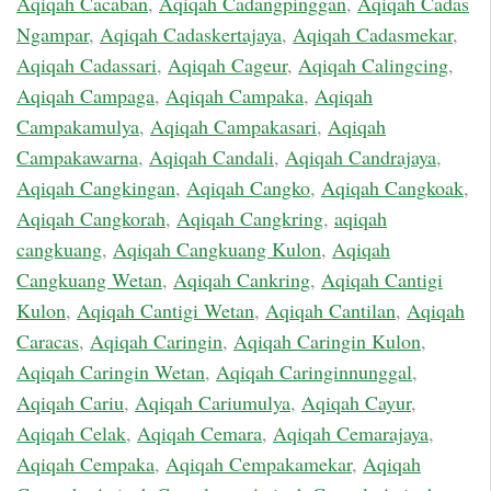
Aqiqah Cacaban
,
Aqiqah Cadangpinggan
,
Aqiqah Cadas
Ngampar
,
Aqiqah Cadaskertajaya
,
Aqiqah Cadasmekar
,
Aqiqah Cadassari
,
Aqiqah Cageur
,
Aqiqah Calingcing
,
Aqiqah Campaga
,
Aqiqah Campaka
,
Aqiqah
Campakamulya
,
Aqiqah Campakasari
,
Aqiqah
Campakawarna
,
Aqiqah Candali
,
Aqiqah Candrajaya
,
Aqiqah Cangkingan
,
Aqiqah Cangko
,
Aqiqah Cangkoak
,
Aqiqah Cangkorah
,
Aqiqah Cangkring
,
aqiqah
cangkuang
,
Aqiqah Cangkuang Kulon
,
Aqiqah
Cangkuang Wetan
,
Aqiqah Cankring
,
Aqiqah Cantigi
Kulon
,
Aqiqah Cantigi Wetan
,
Aqiqah Cantilan
,
Aqiqah
Caracas
,
Aqiqah Caringin
,
Aqiqah Caringin Kulon
,
Aqiqah Caringin Wetan
,
Aqiqah Caringinnunggal
,
Aqiqah Cariu
,
Aqiqah Cariumulya
,
Aqiqah Cayur
,
Aqiqah Celak
,
Aqiqah Cemara
,
Aqiqah Cemarajaya
,
Aqiqah Cempaka
,
Aqiqah Cempakamekar
,
Aqiqah