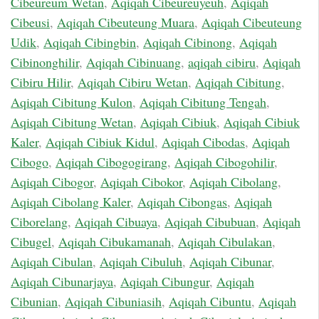
Cibeureum Wetan
,
Aqiqah Cibeureuyeuh
,
Aqiqah
Cibeusi
,
Aqiqah Cibeuteung Muara
,
Aqiqah Cibeuteung
Udik
,
Aqiqah Cibingbin
,
Aqiqah Cibinong
,
Aqiqah
Cibinonghilir
,
Aqiqah Cibinuang
,
aqiqah cibiru
,
Aqiqah
Cibiru Hilir
,
Aqiqah Cibiru Wetan
,
Aqiqah Cibitung
,
Aqiqah Cibitung Kulon
,
Aqiqah Cibitung Tengah
,
Aqiqah Cibitung Wetan
,
Aqiqah Cibiuk
,
Aqiqah Cibiuk
Kaler
,
Aqiqah Cibiuk Kidul
,
Aqiqah Cibodas
,
Aqiqah
Cibogo
,
Aqiqah Cibogogirang
,
Aqiqah Cibogohilir
,
Aqiqah Cibogor
,
Aqiqah Cibokor
,
Aqiqah Cibolang
,
Aqiqah Cibolang Kaler
,
Aqiqah Cibongas
,
Aqiqah
Ciborelang
,
Aqiqah Cibuaya
,
Aqiqah Cibubuan
,
Aqiqah
Cibugel
,
Aqiqah Cibukamanah
,
Aqiqah Cibulakan
,
Aqiqah Cibulan
,
Aqiqah Cibuluh
,
Aqiqah Cibunar
,
Aqiqah Cibunarjaya
,
Aqiqah Cibungur
,
Aqiqah
Cibunian
,
Aqiqah Cibuniasih
,
Aqiqah Cibuntu
,
Aqiqah