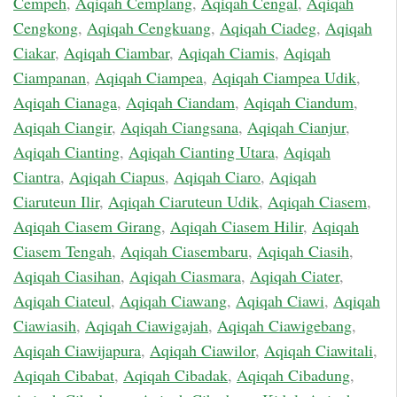
Cempeh
,
Aqiqah Cemplang
,
Aqiqah Cengal
,
Aqiqah
Cengkong
,
Aqiqah Cengkuang
,
Aqiqah Ciadeg
,
Aqiqah
Ciakar
,
Aqiqah Ciambar
,
Aqiqah Ciamis
,
Aqiqah
Ciampanan
,
Aqiqah Ciampea
,
Aqiqah Ciampea Udik
,
Aqiqah Cianaga
,
Aqiqah Ciandam
,
Aqiqah Ciandum
,
Aqiqah Ciangir
,
Aqiqah Ciangsana
,
Aqiqah Cianjur
,
Aqiqah Cianting
,
Aqiqah Cianting Utara
,
Aqiqah
Ciantra
,
Aqiqah Ciapus
,
Aqiqah Ciaro
,
Aqiqah
Ciaruteun Ilir
,
Aqiqah Ciaruteun Udik
,
Aqiqah Ciasem
,
Aqiqah Ciasem Girang
,
Aqiqah Ciasem Hilir
,
Aqiqah
Ciasem Tengah
,
Aqiqah Ciasembaru
,
Aqiqah Ciasih
,
Aqiqah Ciasihan
,
Aqiqah Ciasmara
,
Aqiqah Ciater
,
Aqiqah Ciateul
,
Aqiqah Ciawang
,
Aqiqah Ciawi
,
Aqiqah
Ciawiasih
,
Aqiqah Ciawigajah
,
Aqiqah Ciawigebang
,
Aqiqah Ciawijapura
,
Aqiqah Ciawilor
,
Aqiqah Ciawitali
,
Aqiqah Cibabat
,
Aqiqah Cibadak
,
Aqiqah Cibadung
,