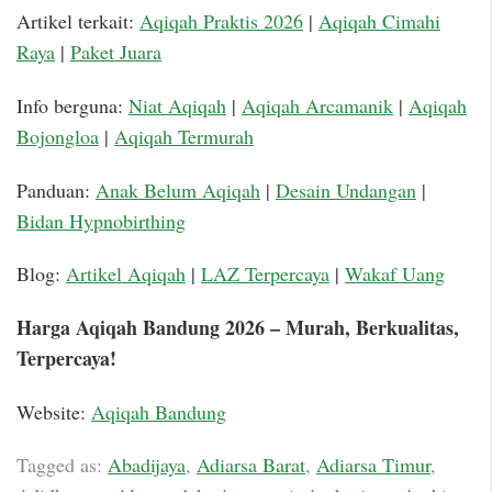
Artikel terkait:
Aqiqah Praktis 2026
|
Aqiqah Cimahi
Raya
|
Paket Juara
Info berguna:
Niat Aqiqah
|
Aqiqah Arcamanik
|
Aqiqah
Bojongloa
|
Aqiqah Termurah
Panduan:
Anak Belum Aqiqah
|
Desain Undangan
|
Bidan Hypnobirthing
Blog:
Artikel Aqiqah
|
LAZ Terpercaya
|
Wakaf Uang
Harga Aqiqah Bandung 2026 – Murah, Berkualitas,
Terpercaya!
Website:
Aqiqah Bandung
Tagged as:
Abadijaya
,
Adiarsa Barat
,
Adiarsa Timur
,