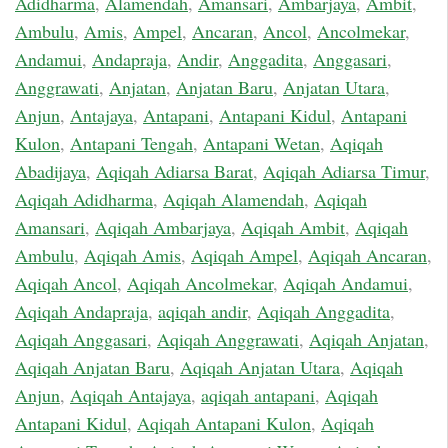
Adidharma
,
Alamendah
,
Amansari
,
Ambarjaya
,
Ambit
,
Ambulu
,
Amis
,
Ampel
,
Ancaran
,
Ancol
,
Ancolmekar
,
Andamui
,
Andapraja
,
Andir
,
Anggadita
,
Anggasari
,
Anggrawati
,
Anjatan
,
Anjatan Baru
,
Anjatan Utara
,
Anjun
,
Antajaya
,
Antapani
,
Antapani Kidul
,
Antapani
Kulon
,
Antapani Tengah
,
Antapani Wetan
,
Aqiqah
Abadijaya
,
Aqiqah Adiarsa Barat
,
Aqiqah Adiarsa Timur
,
Aqiqah Adidharma
,
Aqiqah Alamendah
,
Aqiqah
Amansari
,
Aqiqah Ambarjaya
,
Aqiqah Ambit
,
Aqiqah
Ambulu
,
Aqiqah Amis
,
Aqiqah Ampel
,
Aqiqah Ancaran
,
Aqiqah Ancol
,
Aqiqah Ancolmekar
,
Aqiqah Andamui
,
Aqiqah Andapraja
,
aqiqah andir
,
Aqiqah Anggadita
,
Aqiqah Anggasari
,
Aqiqah Anggrawati
,
Aqiqah Anjatan
,
Aqiqah Anjatan Baru
,
Aqiqah Anjatan Utara
,
Aqiqah
Anjun
,
Aqiqah Antajaya
,
aqiqah antapani
,
Aqiqah
Antapani Kidul
,
Aqiqah Antapani Kulon
,
Aqiqah