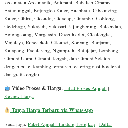
kecamatan Arcamanik, Antapani, Babakan Ciparay,
Batununggal, Bojongloa Kaler, Buahbatu, Cibeunying
Kaler, Cibiru, Cicendo, Cidadap, Cinambo, Coblong,
Gedebage, Sukajadi, Sukasari, Ujungberung, Baleendah,
Bojongsoang, Margaasih, Dayeuhkolot, Cicalengka,
Majalaya, Rancaekek, Cileunyi, Soreang, Banjaran,
Katapang, Padalarang, Ngamprah, Batujajar, Lembang,
Cimahi Utara, Cimahi Tengah, dan Cimahi Selatan
dengan paket kambing termurah, catering nasi box lezat,
dan gratis ongkir.
Video Proses & Harga
:
Lihat Proses Aqiqah
|
Review Harga
Tanya Harga Terbaru via WhatsApp
Baca juga:
Paket Aqiqah Bandung Lengkap
|
Daftar