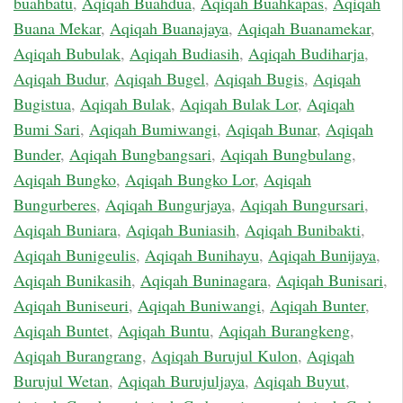
buahbatu
,
Aqiqah Buahdua
,
Aqiqah Buahkapas
,
Aqiqah
Buana Mekar
,
Aqiqah Buanajaya
,
Aqiqah Buanamekar
,
Aqiqah Bubulak
,
Aqiqah Budiasih
,
Aqiqah Budiharja
,
Aqiqah Budur
,
Aqiqah Bugel
,
Aqiqah Bugis
,
Aqiqah
Bugistua
,
Aqiqah Bulak
,
Aqiqah Bulak Lor
,
Aqiqah
Bumi Sari
,
Aqiqah Bumiwangi
,
Aqiqah Bunar
,
Aqiqah
Bunder
,
Aqiqah Bungbangsari
,
Aqiqah Bungbulang
,
Aqiqah Bungko
,
Aqiqah Bungko Lor
,
Aqiqah
Bungurberes
,
Aqiqah Bungurjaya
,
Aqiqah Bungursari
,
Aqiqah Buniara
,
Aqiqah Buniasih
,
Aqiqah Bunibakti
,
Aqiqah Bunigeulis
,
Aqiqah Bunihayu
,
Aqiqah Bunijaya
,
Aqiqah Bunikasih
,
Aqiqah Buninagara
,
Aqiqah Bunisari
,
Aqiqah Buniseuri
,
Aqiqah Buniwangi
,
Aqiqah Bunter
,
Aqiqah Buntet
,
Aqiqah Buntu
,
Aqiqah Burangkeng
,
Aqiqah Burangrang
,
Aqiqah Burujul Kulon
,
Aqiqah
Burujul Wetan
,
Aqiqah Burujuljaya
,
Aqiqah Buyut
,