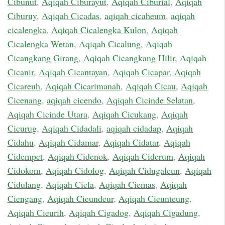
Cibunut
,
Aqiqah Ciburayut
,
Aqiqah Ciburial
,
Aqiqah
Ciburuy
,
Aqiqah Cicadas
,
aqiqah cicaheum
,
aqiqah
cicalengka
,
Aqiqah Cicalengka Kulon
,
Aqiqah
Cicalengka Wetan
,
Aqiqah Cicalung
,
Aqiqah
Cicangkang Girang
,
Aqiqah Cicangkang Hilir
,
Aqiqah
Cicanir
,
Aqiqah Cicantayan
,
Aqiqah Cicapar
,
Aqiqah
Cicareuh
,
Aqiqah Cicarimanah
,
Aqiqah Cicau
,
Aqiqah
Cicenang
,
aqiqah cicendo
,
Aqiqah Cicinde Selatan
,
Aqiqah Cicinde Utara
,
Aqiqah Cicukang
,
Aqiqah
Cicurug
,
Aqiqah Cidadali
,
aqiqah cidadap
,
Aqiqah
Cidahu
,
Aqiqah Cidamar
,
Aqiqah Cidatar
,
Aqiqah
Cidempet
,
Aqiqah Cidenok
,
Aqiqah Ciderum
,
Aqiqah
Cidokom
,
Aqiqah Cidolog
,
Aqiqah Cidugaleun
,
Aqiqah
Cidulang
,
Aqiqah Ciela
,
Aqiqah Ciemas
,
Aqiqah
Ciengang
,
Aqiqah Cieundeur
,
Aqiqah Cieunteung
,
Aqiqah Cieurih
,
Aqiqah Cigadog
,
Aqiqah Cigadung
,