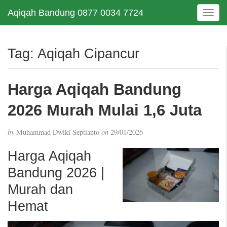
Aqiqah Bandung 0877 0034 7724
T
o
g
g
Tag:
Aqiqah Cipancur
l
e
n
Harga Aqiqah Bandung
a
v
2026 Murah Mulai 1,6 Juta
i
g
by
Muhammad Dwiki Septianto
on
29/01/2026
a
t
Harga Aqiqah
i
Bandung 2026 |
o
n
Murah dan
Hemat