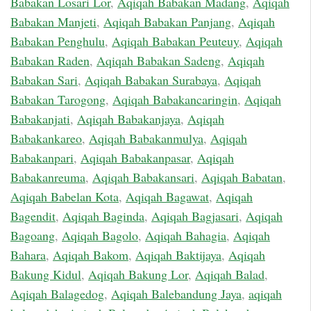
Babakan Losari Lor
,
Aqiqah Babakan Madang
,
Aqiqah
Babakan Manjeti
,
Aqiqah Babakan Panjang
,
Aqiqah
Babakan Penghulu
,
Aqiqah Babakan Peuteuy
,
Aqiqah
Babakan Raden
,
Aqiqah Babakan Sadeng
,
Aqiqah
Babakan Sari
,
Aqiqah Babakan Surabaya
,
Aqiqah
Babakan Tarogong
,
Aqiqah Babakancaringin
,
Aqiqah
Babakanjati
,
Aqiqah Babakanjaya
,
Aqiqah
Babakankareo
,
Aqiqah Babakanmulya
,
Aqiqah
Babakanpari
,
Aqiqah Babakanpasar
,
Aqiqah
Babakanreuma
,
Aqiqah Babakansari
,
Aqiqah Babatan
,
Aqiqah Babelan Kota
,
Aqiqah Bagawat
,
Aqiqah
Bagendit
,
Aqiqah Baginda
,
Aqiqah Bagjasari
,
Aqiqah
Bagoang
,
Aqiqah Bagolo
,
Aqiqah Bahagia
,
Aqiqah
Bahara
,
Aqiqah Bakom
,
Aqiqah Baktijaya
,
Aqiqah
Bakung Kidul
,
Aqiqah Bakung Lor
,
Aqiqah Balad
,
Aqiqah Balagedog
,
Aqiqah Balebandung Jaya
,
aqiqah