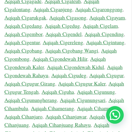
Aqiqah Cigagade
,
Aqiqah Cigaleuh
,
Aqiqah
Cigalontang
,
Aqiqah Ciganjeng
,
Aqiqah Cigaronggong
,
Aqiqah Cigarukgak
,
Aqiqah Cigasong
,
Aqiqah Cigayam
,
Aqiqah Cigedang
,
Aqiqah Cigedug
,
Aqiqah Cigelam
,
Aqiqah Cigembor
,
Aqiqah Cigendel
,
Aqiqah Cigending
,
Aqiqah Cigentur
,
Aqiqah Cigereleng
,
Aqiqah Cigintung
,
Aqiqah Cigobang
,
Aqiqah Cigobang Wangi
,
Aqiqah
Cigombong
,
Aqiqah Cigondewah Hilir
,
Aqiqah
Cigondewah Kaler
,
Aqiqah Cigondewah Kidul
,
Aqiqah
Cigondewah Rahayu
,
Aqiqah Cigudeg
,
Aqiqah Cigugur
,
Aqiqah Cigugur Girang
,
Aqiqah Cigugur Kaler
,
Aqiqah
Cigugur Tengah
,
Aqiqah Ciguha
,
Aqiqah Cigunung
,
Aqiqah Cigunungherang
,
Aqiqah Cigunungsari
,
Aqiqah
Cihambulu
,
Aqiqah Cihamerang
,
Aqiqah Cihampelas
,
Chat Sekarang
Aqiqah Cihanjaro
,
Aqiqah Cihanjawar
,
Aqiqah
Cihanjuang
,
Aqiqah Cihanjuang Rahayu
,
Aqiqah