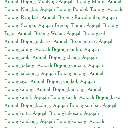
Aqiqah Bojong Menteng
,
Aqiqah Bojong Murni
,
Aqiqah
Bojong Nangka
,
Aqiqah Bojong Pondok Terong
,
Aqiqah
Bojong Rangkas
,
Aqiqah Bojong Rawalumbu
,
Aqiqah
Bojong Sempu
,
Aqiqah Bojong Timur
,
Aqiqah Bojong
Tugu
,
Aqiqah Bojong Wetan
,
Aqiqah Bojongasih
,
Aqiqah Bojongcideres
,
Aqiqah Bojongemas
,
Aqiqah
Bojonggaling
,
Aqiqah Bojonggambir
,
Aqiqah
Bojonggaok
,
Aqiqah Bojonggebang
,
Aqiqah
Bojonggedang
,
Aqiqah Bojonggenteng
,
Aqiqah
Bojonghaleuang
,
Aqiqah Bojongherang
,
Aqiqah
Bojongjaya
,
Aqiqah Bojongjengkol
,
Aqiqah
Bojongkalong
,
Aqiqah Bojongkantong
,
Aqiqah
Bojongkapol
,
Aqiqah Bojongkasih
,
Aqiqah Bojongkaso
,
Aqiqah Bojongkeding
,
Aqiqah Bojongkembar
,
Aqiqah
Bojongkerta
,
Aqiqah Bojongkokosan
,
Aqiqah
Bojongkondang
,
Aqiqah Bojongkoneng
,
Aqiqah