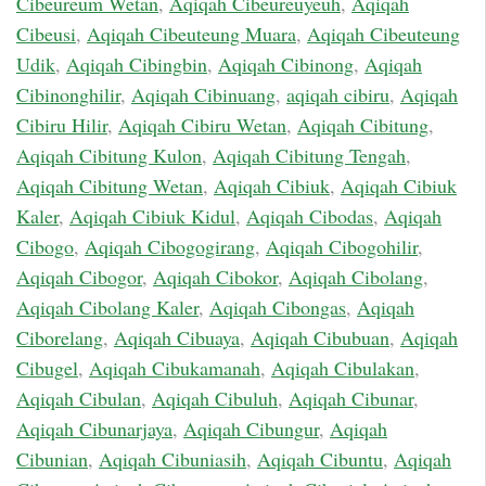
Cibeureum Wetan
,
Aqiqah Cibeureuyeuh
,
Aqiqah
Cibeusi
,
Aqiqah Cibeuteung Muara
,
Aqiqah Cibeuteung
Udik
,
Aqiqah Cibingbin
,
Aqiqah Cibinong
,
Aqiqah
Cibinonghilir
,
Aqiqah Cibinuang
,
aqiqah cibiru
,
Aqiqah
Cibiru Hilir
,
Aqiqah Cibiru Wetan
,
Aqiqah Cibitung
,
Aqiqah Cibitung Kulon
,
Aqiqah Cibitung Tengah
,
Aqiqah Cibitung Wetan
,
Aqiqah Cibiuk
,
Aqiqah Cibiuk
Kaler
,
Aqiqah Cibiuk Kidul
,
Aqiqah Cibodas
,
Aqiqah
Cibogo
,
Aqiqah Cibogogirang
,
Aqiqah Cibogohilir
,
Aqiqah Cibogor
,
Aqiqah Cibokor
,
Aqiqah Cibolang
,
Aqiqah Cibolang Kaler
,
Aqiqah Cibongas
,
Aqiqah
Ciborelang
,
Aqiqah Cibuaya
,
Aqiqah Cibubuan
,
Aqiqah
Cibugel
,
Aqiqah Cibukamanah
,
Aqiqah Cibulakan
,
Aqiqah Cibulan
,
Aqiqah Cibuluh
,
Aqiqah Cibunar
,
Aqiqah Cibunarjaya
,
Aqiqah Cibungur
,
Aqiqah
Cibunian
,
Aqiqah Cibuniasih
,
Aqiqah Cibuntu
,
Aqiqah