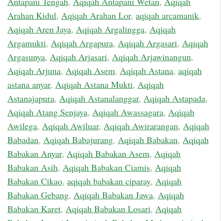
Antapani Tengah
,
Aqiqah Antapani Wetan
,
Aqiqah
Arahan Kidul
,
Aqiqah Arahan Lor
,
aqiqah arcamanik
,
Aqiqah Aren Jaya
,
Aqiqah Argalingga
,
Aqiqah
Argamukti
,
Aqiqah Argapura
,
Aqiqah Argasari
,
Aqiqah
Argasunya
,
Aqiqah Arjasari
,
Aqiqah Arjawinangun
,
Aqiqah Arjuna
,
Aqiqah Asem
,
Aqiqah Astana
,
aqiqah
astana anyar
,
Aqiqah Astana Mukti
,
Aqiqah
Astanajapura
,
Aqiqah Astanalanggar
,
Aqiqah Astapada
,
Aqiqah Atang Senjaya
,
Aqiqah Awassagara
,
Aqiqah
Awilega
,
Aqiqah Awiluar
,
Aqiqah Awirarangan
,
Aqiqah
Babadan
,
Aqiqah Babajurang
,
Aqiqah Babakan
,
Aqiqah
Babakan Anyar
,
Aqiqah Babakan Asem
,
Aqiqah
Babakan Asih
,
Aqiqah Babakan Ciamis
,
Aqiqah
Babakan Cikao
,
aqiqah babakan ciparay
,
Aqiqah
Babakan Gebang
,
Aqiqah Babakan Jawa
,
Aqiqah
Babakan Karet
,
Aqiqah Babakan Losari
,
Aqiqah