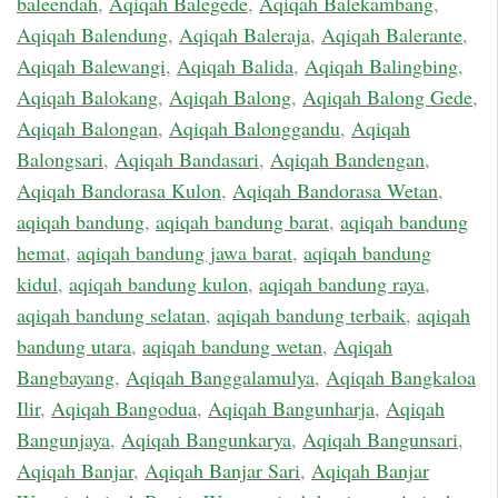
baleendah
,
Aqiqah Balegede
,
Aqiqah Balekambang
,
Aqiqah Balendung
,
Aqiqah Baleraja
,
Aqiqah Balerante
,
Aqiqah Balewangi
,
Aqiqah Balida
,
Aqiqah Balingbing
,
Aqiqah Balokang
,
Aqiqah Balong
,
Aqiqah Balong Gede
,
Aqiqah Balongan
,
Aqiqah Balonggandu
,
Aqiqah
Balongsari
,
Aqiqah Bandasari
,
Aqiqah Bandengan
,
Aqiqah Bandorasa Kulon
,
Aqiqah Bandorasa Wetan
,
aqiqah bandung
,
aqiqah bandung barat
,
aqiqah bandung
hemat
,
aqiqah bandung jawa barat
,
aqiqah bandung
kidul
,
aqiqah bandung kulon
,
aqiqah bandung raya
,
aqiqah bandung selatan
,
aqiqah bandung terbaik
,
aqiqah
bandung utara
,
aqiqah bandung wetan
,
Aqiqah
Bangbayang
,
Aqiqah Banggalamulya
,
Aqiqah Bangkaloa
Ilir
,
Aqiqah Bangodua
,
Aqiqah Bangunharja
,
Aqiqah
Bangunjaya
,
Aqiqah Bangunkarya
,
Aqiqah Bangunsari
,
Aqiqah Banjar
,
Aqiqah Banjar Sari
,
Aqiqah Banjar