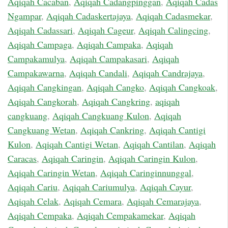
Aqiqah Cacaban
,
Aqiqah Cadangpinggan
,
Aqiqah Cadas
Ngampar
,
Aqiqah Cadaskertajaya
,
Aqiqah Cadasmekar
,
Aqiqah Cadassari
,
Aqiqah Cageur
,
Aqiqah Calingcing
,
Aqiqah Campaga
,
Aqiqah Campaka
,
Aqiqah
Campakamulya
,
Aqiqah Campakasari
,
Aqiqah
Campakawarna
,
Aqiqah Candali
,
Aqiqah Candrajaya
,
Aqiqah Cangkingan
,
Aqiqah Cangko
,
Aqiqah Cangkoak
,
Aqiqah Cangkorah
,
Aqiqah Cangkring
,
aqiqah
cangkuang
,
Aqiqah Cangkuang Kulon
,
Aqiqah
Cangkuang Wetan
,
Aqiqah Cankring
,
Aqiqah Cantigi
Kulon
,
Aqiqah Cantigi Wetan
,
Aqiqah Cantilan
,
Aqiqah
Caracas
,
Aqiqah Caringin
,
Aqiqah Caringin Kulon
,
Aqiqah Caringin Wetan
,
Aqiqah Caringinnunggal
,
Aqiqah Cariu
,
Aqiqah Cariumulya
,
Aqiqah Cayur
,
Aqiqah Celak
,
Aqiqah Cemara
,
Aqiqah Cemarajaya
,
Aqiqah Cempaka
,
Aqiqah Cempakamekar
,
Aqiqah