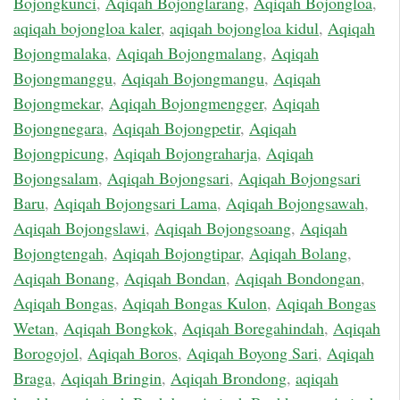
Bojongkunci
,
Aqiqah Bojonglarang
,
Aqiqah Bojongloa
,
aqiqah bojongloa kaler
,
aqiqah bojongloa kidul
,
Aqiqah
Bojongmalaka
,
Aqiqah Bojongmalang
,
Aqiqah
Bojongmanggu
,
Aqiqah Bojongmangu
,
Aqiqah
Bojongmekar
,
Aqiqah Bojongmengger
,
Aqiqah
Bojongnegara
,
Aqiqah Bojongpetir
,
Aqiqah
Bojongpicung
,
Aqiqah Bojongraharja
,
Aqiqah
Bojongsalam
,
Aqiqah Bojongsari
,
Aqiqah Bojongsari
Baru
,
Aqiqah Bojongsari Lama
,
Aqiqah Bojongsawah
,
Aqiqah Bojongslawi
,
Aqiqah Bojongsoang
,
Aqiqah
Bojongtengah
,
Aqiqah Bojongtipar
,
Aqiqah Bolang
,
Aqiqah Bonang
,
Aqiqah Bondan
,
Aqiqah Bondongan
,
Aqiqah Bongas
,
Aqiqah Bongas Kulon
,
Aqiqah Bongas
Wetan
,
Aqiqah Bongkok
,
Aqiqah Boregahindah
,
Aqiqah
Borogojol
,
Aqiqah Boros
,
Aqiqah Boyong Sari
,
Aqiqah
Braga
,
Aqiqah Bringin
,
Aqiqah Brondong
,
aqiqah