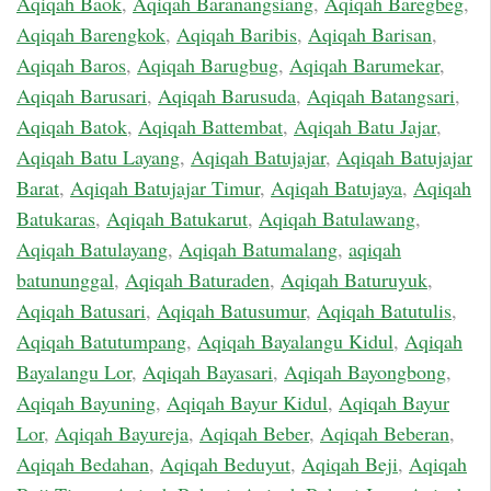
Aqiqah Baok
,
Aqiqah Baranangsiang
,
Aqiqah Baregbeg
,
Aqiqah Barengkok
,
Aqiqah Baribis
,
Aqiqah Barisan
,
Aqiqah Baros
,
Aqiqah Barugbug
,
Aqiqah Barumekar
,
Aqiqah Barusari
,
Aqiqah Barusuda
,
Aqiqah Batangsari
,
Aqiqah Batok
,
Aqiqah Battembat
,
Aqiqah Batu Jajar
,
Aqiqah Batu Layang
,
Aqiqah Batujajar
,
Aqiqah Batujajar
Barat
,
Aqiqah Batujajar Timur
,
Aqiqah Batujaya
,
Aqiqah
Batukaras
,
Aqiqah Batukarut
,
Aqiqah Batulawang
,
Aqiqah Batulayang
,
Aqiqah Batumalang
,
aqiqah
batununggal
,
Aqiqah Baturaden
,
Aqiqah Baturuyuk
,
Aqiqah Batusari
,
Aqiqah Batusumur
,
Aqiqah Batutulis
,
Aqiqah Batutumpang
,
Aqiqah Bayalangu Kidul
,
Aqiqah
Bayalangu Lor
,
Aqiqah Bayasari
,
Aqiqah Bayongbong
,
Aqiqah Bayuning
,
Aqiqah Bayur Kidul
,
Aqiqah Bayur
Lor
,
Aqiqah Bayureja
,
Aqiqah Beber
,
Aqiqah Beberan
,
Aqiqah Bedahan
,
Aqiqah Beduyut
,
Aqiqah Beji
,
Aqiqah