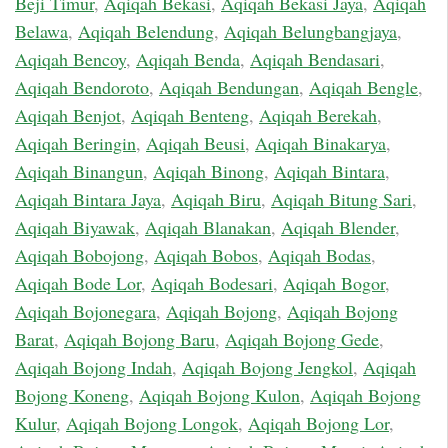
Beji Timur
,
Aqiqah Bekasi
,
Aqiqah Bekasi Jaya
,
Aqiqah
Belawa
,
Aqiqah Belendung
,
Aqiqah Belungbangjaya
,
Aqiqah Bencoy
,
Aqiqah Benda
,
Aqiqah Bendasari
,
Aqiqah Bendoroto
,
Aqiqah Bendungan
,
Aqiqah Bengle
,
Aqiqah Benjot
,
Aqiqah Benteng
,
Aqiqah Berekah
,
Aqiqah Beringin
,
Aqiqah Beusi
,
Aqiqah Binakarya
,
Aqiqah Binangun
,
Aqiqah Binong
,
Aqiqah Bintara
,
Aqiqah Bintara Jaya
,
Aqiqah Biru
,
Aqiqah Bitung Sari
,
Aqiqah Biyawak
,
Aqiqah Blanakan
,
Aqiqah Blender
,
Aqiqah Bobojong
,
Aqiqah Bobos
,
Aqiqah Bodas
,
Aqiqah Bode Lor
,
Aqiqah Bodesari
,
Aqiqah Bogor
,
Aqiqah Bojonegara
,
Aqiqah Bojong
,
Aqiqah Bojong
Barat
,
Aqiqah Bojong Baru
,
Aqiqah Bojong Gede
,
Aqiqah Bojong Indah
,
Aqiqah Bojong Jengkol
,
Aqiqah
Bojong Koneng
,
Aqiqah Bojong Kulon
,
Aqiqah Bojong
Kulur
,
Aqiqah Bojong Longok
,
Aqiqah Bojong Lor
,