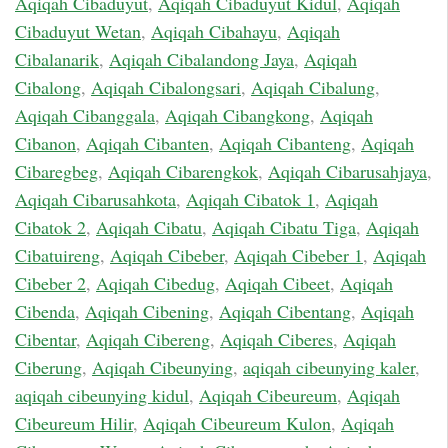
Aqiqah Cibaduyut
,
Aqiqah Cibaduyut Kidul
,
Aqiqah
Cibaduyut Wetan
,
Aqiqah Cibahayu
,
Aqiqah
Cibalanarik
,
Aqiqah Cibalandong Jaya
,
Aqiqah
Cibalong
,
Aqiqah Cibalongsari
,
Aqiqah Cibalung
,
Aqiqah Cibanggala
,
Aqiqah Cibangkong
,
Aqiqah
Cibanon
,
Aqiqah Cibanten
,
Aqiqah Cibanteng
,
Aqiqah
Cibaregbeg
,
Aqiqah Cibarengkok
,
Aqiqah Cibarusahjaya
,
Aqiqah Cibarusahkota
,
Aqiqah Cibatok 1
,
Aqiqah
Cibatok 2
,
Aqiqah Cibatu
,
Aqiqah Cibatu Tiga
,
Aqiqah
Cibatuireng
,
Aqiqah Cibeber
,
Aqiqah Cibeber 1
,
Aqiqah
Cibeber 2
,
Aqiqah Cibedug
,
Aqiqah Cibeet
,
Aqiqah
Cibenda
,
Aqiqah Cibening
,
Aqiqah Cibentang
,
Aqiqah
Cibentar
,
Aqiqah Cibereng
,
Aqiqah Ciberes
,
Aqiqah
Ciberung
,
Aqiqah Cibeunying
,
aqiqah cibeunying kaler
,
aqiqah cibeunying kidul
,
Aqiqah Cibeureum
,
Aqiqah
Cibeureum Hilir
,
Aqiqah Cibeureum Kulon
,
Aqiqah