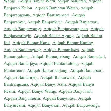
Wangi
,
Aqiqah Banjar Waru
,
aqiqah banjaran
,
Aqiqah
Banjaran Kulon
,
Aqiqah Banjaran Wetan
,
Aqiqah
Banjarangsana
,
Aqiqah Banjaransari
,
Aqiqah
Banjaranyar
,
Aqiqah Banjarharja
,
Aqiqah Banjarsari
,
Aqiqah Banjarwangi
,
Aqiqah Banjarwangunan
,
Aqiqah
Banjarwaringin
,
Aqiqah Bantar Agung
,
Aqiqah Bantar
Jati
,
Aqiqah Bantar Karet
,
Aqiqah Bantar Kuning
,
Aqiqah Bantaragung
,
Aqiqah Bantardawa
,
Aqiqah
Bantargadung
,
Aqiqah Bantargebang
,
Aqiqah Bantarjati
,
Aqiqah Bantarjaya
,
Aqiqah Bantarkalong
,
Aqiqah
Bantarmara
,
Aqiqah Bantarpanjang
,
Aqiqah Bantarsari
,
Aqiqah Bantarujeg
,
Aqiqah Bantarwaru
,
Aqiqah
Bantrangsana
,
Aqiqah Banyu Asih
,
Aqiqah Banyu
Resmi
,
Aqiqah Banyu Wangi
,
Aqiqah Banyuasih
,
Aqiqah Banyumurni
,
Aqiqah Banyurasa
,
Aqiqah
Banyuresmi
,
Aqiqah Banyusari
,
Aqiqah Banyuwangi
,