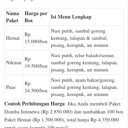
Nama
Harga per
Isi Menu Lengkap
Paket
Box
Nasi putih, sambal goreng
Rp
Hemat
kentang, lalapan & sambal,
15.000/box
pisang, kerupuk, air minum
Nasi putih, telur balado/semur,
Rp
Nikmat
sambal goreng kentang, lalapan,
19.500/box
pisang, kerupuk, air minum
Nasi putih, ayam bakar/goreng,
Rp
Puas
sambal goreng kentang, lalapan,
24.500/box
pisang, kerupuk, air minum
Contoh Perhitungan Harga
: Jika Anda membeli Paket
Domba Istimewa (Rp 2.850.000) dan tambahkan 100 box
Paket Hemat (Rp 1.500.000), total hanya Rp 4.350.000
untuk acara komplit 100 porsi!