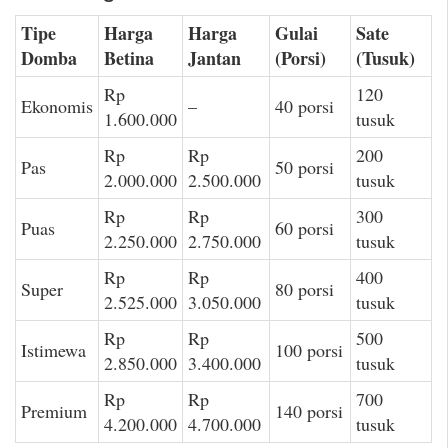
Tipe
Harga
Harga
Gulai
Sate
Domba
Betina
Jantan
(Porsi)
(Tusuk)
Rp
120
Ekonomis
–
40 porsi
1.600.000
tusuk
Rp
Rp
200
Pas
50 porsi
2.000.000
2.500.000
tusuk
Rp
Rp
300
Puas
60 porsi
2.250.000
2.750.000
tusuk
Rp
Rp
400
Super
80 porsi
2.525.000
3.050.000
tusuk
Rp
Rp
500
Istimewa
100 porsi
2.850.000
3.400.000
tusuk
Rp
Rp
700
Premium
140 porsi
4.200.000
4.700.000
tusuk