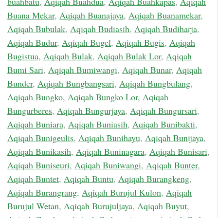
buahbatu
,
Aqiqah Buahdua
,
Aqiqah Buahkapas
,
Aqiqah
Buana Mekar
,
Aqiqah Buanajaya
,
Aqiqah Buanamekar
,
Aqiqah Bubulak
,
Aqiqah Budiasih
,
Aqiqah Budiharja
,
Aqiqah Budur
,
Aqiqah Bugel
,
Aqiqah Bugis
,
Aqiqah
Bugistua
,
Aqiqah Bulak
,
Aqiqah Bulak Lor
,
Aqiqah
Bumi Sari
,
Aqiqah Bumiwangi
,
Aqiqah Bunar
,
Aqiqah
Bunder
,
Aqiqah Bungbangsari
,
Aqiqah Bungbulang
,
Aqiqah Bungko
,
Aqiqah Bungko Lor
,
Aqiqah
Bungurberes
,
Aqiqah Bungurjaya
,
Aqiqah Bungursari
,
Aqiqah Buniara
,
Aqiqah Buniasih
,
Aqiqah Bunibakti
,
Aqiqah Bunigeulis
,
Aqiqah Bunihayu
,
Aqiqah Bunijaya
,
Aqiqah Bunikasih
,
Aqiqah Buninagara
,
Aqiqah Bunisari
,
Aqiqah Buniseuri
,
Aqiqah Buniwangi
,
Aqiqah Bunter
,
Aqiqah Buntet
,
Aqiqah Buntu
,
Aqiqah Burangkeng
,
Aqiqah Burangrang
,
Aqiqah Burujul Kulon
,
Aqiqah
Burujul Wetan
,
Aqiqah Burujuljaya
,
Aqiqah Buyut
,