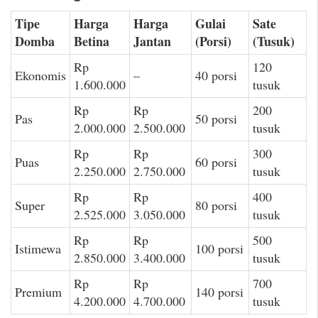
Tipe
Harga
Harga
Gulai
Sate
Domba
Betina
Jantan
(Porsi)
(Tusuk)
Rp
120
Ekonomis
–
40 porsi
1.600.000
tusuk
Rp
Rp
200
Pas
50 porsi
2.000.000
2.500.000
tusuk
Rp
Rp
300
Puas
60 porsi
2.250.000
2.750.000
tusuk
Rp
Rp
400
Super
80 porsi
2.525.000
3.050.000
tusuk
Rp
Rp
500
Istimewa
100 porsi
2.850.000
3.400.000
tusuk
Rp
Rp
700
Premium
140 porsi
4.200.000
4.700.000
tusuk