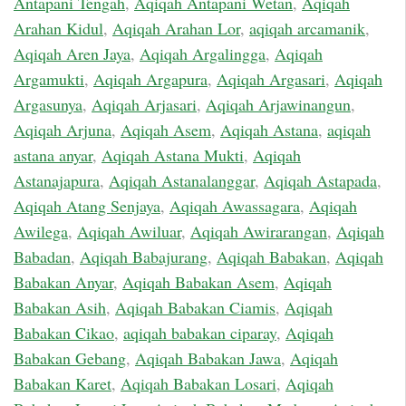
Antapani Tengah
,
Aqiqah Antapani Wetan
,
Aqiqah
Arahan Kidul
,
Aqiqah Arahan Lor
,
aqiqah arcamanik
,
Aqiqah Aren Jaya
,
Aqiqah Argalingga
,
Aqiqah
Argamukti
,
Aqiqah Argapura
,
Aqiqah Argasari
,
Aqiqah
Argasunya
,
Aqiqah Arjasari
,
Aqiqah Arjawinangun
,
Aqiqah Arjuna
,
Aqiqah Asem
,
Aqiqah Astana
,
aqiqah
astana anyar
,
Aqiqah Astana Mukti
,
Aqiqah
Astanajapura
,
Aqiqah Astanalanggar
,
Aqiqah Astapada
,
Aqiqah Atang Senjaya
,
Aqiqah Awassagara
,
Aqiqah
Awilega
,
Aqiqah Awiluar
,
Aqiqah Awirarangan
,
Aqiqah
Babadan
,
Aqiqah Babajurang
,
Aqiqah Babakan
,
Aqiqah
Babakan Anyar
,
Aqiqah Babakan Asem
,
Aqiqah
Babakan Asih
,
Aqiqah Babakan Ciamis
,
Aqiqah
Babakan Cikao
,
aqiqah babakan ciparay
,
Aqiqah
Babakan Gebang
,
Aqiqah Babakan Jawa
,
Aqiqah
Babakan Karet
,
Aqiqah Babakan Losari
,
Aqiqah