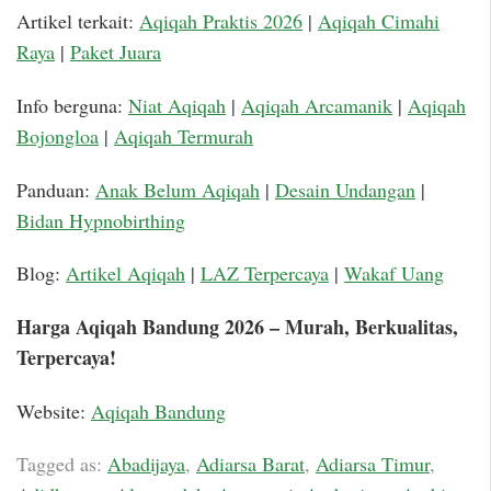
Artikel terkait:
Aqiqah Praktis 2026
|
Aqiqah Cimahi
Raya
|
Paket Juara
Info berguna:
Niat Aqiqah
|
Aqiqah Arcamanik
|
Aqiqah
Bojongloa
|
Aqiqah Termurah
Panduan:
Anak Belum Aqiqah
|
Desain Undangan
|
Bidan Hypnobirthing
Blog:
Artikel Aqiqah
|
LAZ Terpercaya
|
Wakaf Uang
Harga Aqiqah Bandung 2026 – Murah, Berkualitas,
Terpercaya!
Website:
Aqiqah Bandung
Tagged as:
Abadijaya
,
Adiarsa Barat
,
Adiarsa Timur
,