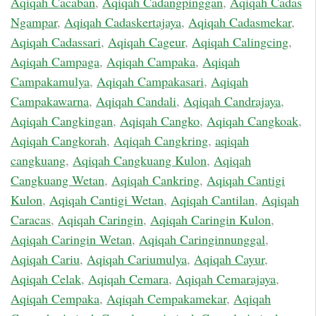
Aqiqah Cacaban
,
Aqiqah Cadangpinggan
,
Aqiqah Cadas
Ngampar
,
Aqiqah Cadaskertajaya
,
Aqiqah Cadasmekar
,
Aqiqah Cadassari
,
Aqiqah Cageur
,
Aqiqah Calingcing
,
Aqiqah Campaga
,
Aqiqah Campaka
,
Aqiqah
Campakamulya
,
Aqiqah Campakasari
,
Aqiqah
Campakawarna
,
Aqiqah Candali
,
Aqiqah Candrajaya
,
Aqiqah Cangkingan
,
Aqiqah Cangko
,
Aqiqah Cangkoak
,
Aqiqah Cangkorah
,
Aqiqah Cangkring
,
aqiqah
cangkuang
,
Aqiqah Cangkuang Kulon
,
Aqiqah
Cangkuang Wetan
,
Aqiqah Cankring
,
Aqiqah Cantigi
Kulon
,
Aqiqah Cantigi Wetan
,
Aqiqah Cantilan
,
Aqiqah
Caracas
,
Aqiqah Caringin
,
Aqiqah Caringin Kulon
,
Aqiqah Caringin Wetan
,
Aqiqah Caringinnunggal
,
Aqiqah Cariu
,
Aqiqah Cariumulya
,
Aqiqah Cayur
,
Aqiqah Celak
,
Aqiqah Cemara
,
Aqiqah Cemarajaya
,
Aqiqah Cempaka
,
Aqiqah Cempakamekar
,
Aqiqah