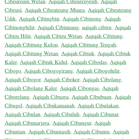
Cibeureum Wetan
,
Aqiqah Cibeureuyeuh
,
Aqiqah
Cibeusi
,
Aqiqah Cibeuteung Muara
,
Aqiqah Cibeuteung
Udik
,
Aqiqah Cibingbin
,
Aqiqah Cibinong
,
Aqiqah
Cibinonghilir
,
Aqiqah Cibinuang
,
aqiqah cibiru
,
Aqiqah
Cibiru Hilir
,
Aqiqah Cibiru Wetan
,
Aqiqah Cibitung
,
Aqiqah Cibitung Kulon
,
Aqiqah Cibitung Tengah
,
Aqiqah Cibitung Wetan
,
Aqiqah Cibiuk
,
Aqiqah Cibiuk
Kaler
,
Aqiqah Cibiuk Kidul
,
Aqiqah Cibodas
,
Aqiqah
Cibogo
,
Aqiqah Cibogogirang
,
Aqiqah Cibogohilir
,
Aqiqah Cibogor
,
Aqiqah Cibokor
,
Aqiqah Cibolang
,
Aqiqah Cibolang Kaler
,
Aqiqah Cibongas
,
Aqiqah
Ciborelang
,
Aqiqah Cibuaya
,
Aqiqah Cibubuan
,
Aqiqah
Cibugel
,
Aqiqah Cibukamanah
,
Aqiqah Cibulakan
,
Aqiqah Cibulan
,
Aqiqah Cibuluh
,
Aqiqah Cibunar
,
Aqiqah Cibunarjaya
,
Aqiqah Cibungur
,
Aqiqah
Cibunian
,
Aqiqah Cibuniasih
,
Aqiqah Cibuntu
,
Aqiqah