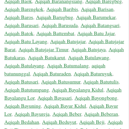
Aqiqah Baok
,
Aqiqah Baranangsiang
,
Aqiqah Baregbeg
,
Aqiqah Barengkok
,
Aqiqah Baribis
,
Aqiqah Barisan
,
Aqiqah Baros
,
Aqiqah Barugbug
,
Aqiqah Barumekar
,
Aqiqah Barusari
,
Aqiqah Barusuda
,
Aqiqah Batangsari
,
Aqiqah Batok
,
Aqiqah Battembat
,
Aqiqah Batu Jajar
,
Aqiqah Batu Layang
,
Aqiqah Batujajar
,
Aqiqah Batujajar
Barat
,
Aqiqah Batujajar Timur
,
Aqiqah Batujaya
,
Aqiqah
Batukaras
,
Aqiqah Batukarut
,
Aqiqah Batulawang
,
Aqiqah Batulayang
,
Aqiqah Batumalang
,
aqiqah
batununggal
,
Aqiqah Baturaden
,
Aqiqah Baturuyuk
,
Aqiqah Batusari
,
Aqiqah Batusumur
,
Aqiqah Batutulis
,
Aqiqah Batutumpang
,
Aqiqah Bayalangu Kidul
,
Aqiqah
Bayalangu Lor
,
Aqiqah Bayasari
,
Aqiqah Bayongbong
,
Aqiqah Bayuning
,
Aqiqah Bayur Kidul
,
Aqiqah Bayur
Lor
,
Aqiqah Bayureja
,
Aqiqah Beber
,
Aqiqah Beberan
,
Aqiqah Bedahan
,
Aqiqah Beduyut
,
Aqiqah Beji
,
Aqiqah