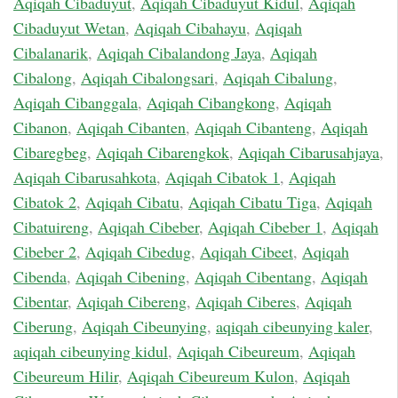
Aqiqah Cibaduyut
,
Aqiqah Cibaduyut Kidul
,
Aqiqah
Cibaduyut Wetan
,
Aqiqah Cibahayu
,
Aqiqah
Cibalanarik
,
Aqiqah Cibalandong Jaya
,
Aqiqah
Cibalong
,
Aqiqah Cibalongsari
,
Aqiqah Cibalung
,
Aqiqah Cibanggala
,
Aqiqah Cibangkong
,
Aqiqah
Cibanon
,
Aqiqah Cibanten
,
Aqiqah Cibanteng
,
Aqiqah
Cibaregbeg
,
Aqiqah Cibarengkok
,
Aqiqah Cibarusahjaya
,
Aqiqah Cibarusahkota
,
Aqiqah Cibatok 1
,
Aqiqah
Cibatok 2
,
Aqiqah Cibatu
,
Aqiqah Cibatu Tiga
,
Aqiqah
Cibatuireng
,
Aqiqah Cibeber
,
Aqiqah Cibeber 1
,
Aqiqah
Cibeber 2
,
Aqiqah Cibedug
,
Aqiqah Cibeet
,
Aqiqah
Cibenda
,
Aqiqah Cibening
,
Aqiqah Cibentang
,
Aqiqah
Cibentar
,
Aqiqah Cibereng
,
Aqiqah Ciberes
,
Aqiqah
Ciberung
,
Aqiqah Cibeunying
,
aqiqah cibeunying kaler
,
aqiqah cibeunying kidul
,
Aqiqah Cibeureum
,
Aqiqah
Cibeureum Hilir
,
Aqiqah Cibeureum Kulon
,
Aqiqah