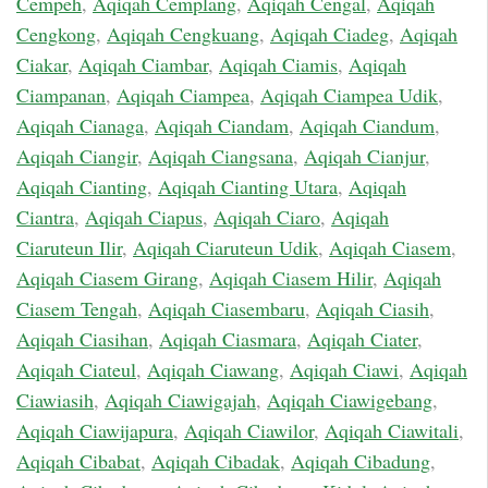
Cempeh
,
Aqiqah Cemplang
,
Aqiqah Cengal
,
Aqiqah
Cengkong
,
Aqiqah Cengkuang
,
Aqiqah Ciadeg
,
Aqiqah
Ciakar
,
Aqiqah Ciambar
,
Aqiqah Ciamis
,
Aqiqah
Ciampanan
,
Aqiqah Ciampea
,
Aqiqah Ciampea Udik
,
Aqiqah Cianaga
,
Aqiqah Ciandam
,
Aqiqah Ciandum
,
Aqiqah Ciangir
,
Aqiqah Ciangsana
,
Aqiqah Cianjur
,
Aqiqah Cianting
,
Aqiqah Cianting Utara
,
Aqiqah
Ciantra
,
Aqiqah Ciapus
,
Aqiqah Ciaro
,
Aqiqah
Ciaruteun Ilir
,
Aqiqah Ciaruteun Udik
,
Aqiqah Ciasem
,
Aqiqah Ciasem Girang
,
Aqiqah Ciasem Hilir
,
Aqiqah
Ciasem Tengah
,
Aqiqah Ciasembaru
,
Aqiqah Ciasih
,
Aqiqah Ciasihan
,
Aqiqah Ciasmara
,
Aqiqah Ciater
,
Aqiqah Ciateul
,
Aqiqah Ciawang
,
Aqiqah Ciawi
,
Aqiqah
Ciawiasih
,
Aqiqah Ciawigajah
,
Aqiqah Ciawigebang
,
Aqiqah Ciawijapura
,
Aqiqah Ciawilor
,
Aqiqah Ciawitali
,
Aqiqah Cibabat
,
Aqiqah Cibadak
,
Aqiqah Cibadung
,