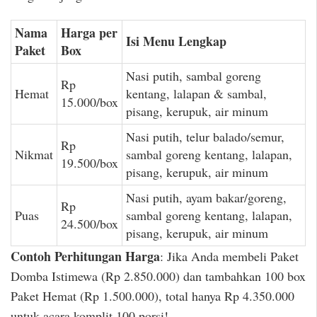
Nama
Harga per
Isi Menu Lengkap
Paket
Box
Nasi putih, sambal goreng
Rp
Hemat
kentang, lalapan & sambal,
15.000/box
pisang, kerupuk, air minum
Nasi putih, telur balado/semur,
Rp
Nikmat
sambal goreng kentang, lalapan,
19.500/box
pisang, kerupuk, air minum
Nasi putih, ayam bakar/goreng,
Rp
Puas
sambal goreng kentang, lalapan,
24.500/box
pisang, kerupuk, air minum
Contoh Perhitungan Harga
: Jika Anda membeli Paket
Domba Istimewa (Rp 2.850.000) dan tambahkan 100 box
Paket Hemat (Rp 1.500.000), total hanya Rp 4.350.000
untuk acara komplit 100 porsi!