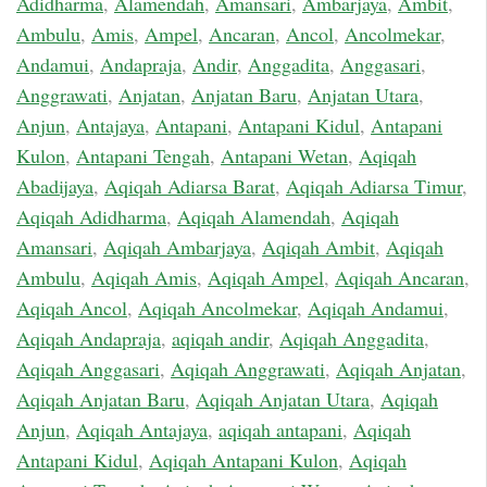
Adidharma
,
Alamendah
,
Amansari
,
Ambarjaya
,
Ambit
,
Ambulu
,
Amis
,
Ampel
,
Ancaran
,
Ancol
,
Ancolmekar
,
Andamui
,
Andapraja
,
Andir
,
Anggadita
,
Anggasari
,
Anggrawati
,
Anjatan
,
Anjatan Baru
,
Anjatan Utara
,
Anjun
,
Antajaya
,
Antapani
,
Antapani Kidul
,
Antapani
Kulon
,
Antapani Tengah
,
Antapani Wetan
,
Aqiqah
Abadijaya
,
Aqiqah Adiarsa Barat
,
Aqiqah Adiarsa Timur
,
Aqiqah Adidharma
,
Aqiqah Alamendah
,
Aqiqah
Amansari
,
Aqiqah Ambarjaya
,
Aqiqah Ambit
,
Aqiqah
Ambulu
,
Aqiqah Amis
,
Aqiqah Ampel
,
Aqiqah Ancaran
,
Aqiqah Ancol
,
Aqiqah Ancolmekar
,
Aqiqah Andamui
,
Aqiqah Andapraja
,
aqiqah andir
,
Aqiqah Anggadita
,
Aqiqah Anggasari
,
Aqiqah Anggrawati
,
Aqiqah Anjatan
,
Aqiqah Anjatan Baru
,
Aqiqah Anjatan Utara
,
Aqiqah
Anjun
,
Aqiqah Antajaya
,
aqiqah antapani
,
Aqiqah
Antapani Kidul
,
Aqiqah Antapani Kulon
,
Aqiqah