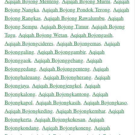
Aqiqah Bojong Menteng
,
Aqiqah Bojong Murni
,
Aqiqah
Bojong Nangka
,
Aqiqah Bojong Pondok Terong
,
Aqiqah
Bojong Rangkas
,
Aqiqah Bojong Rawalumbu
,
Aqiqah
Bojong Sempu
,
Aqiqah Bojong Timur
,
Aqiqah Bojong
Tugu
,
Aqiqah Bojong Wetan
,
Aqiqah Bojongasih
,
Aqiqah Bojongcideres
,
Aqiqah Bojongemas
,
Aqiqah
Bojonggaling
,
Aqiqah Bojonggambir
,
Aqiqah
Bojonggaok
,
Aqiqah Bojonggebang
,
Aqiqah
Bojonggedang
,
Aqiqah Bojonggenteng
,
Aqiqah
Bojonghaleuang
,
Aqiqah Bojongherang
,
Aqiqah
Bojongjaya
,
Aqiqah Bojongjengkol
,
Aqiqah
Bojongkalong
,
Aqiqah Bojongkantong
,
Aqiqah
Bojongkapol
,
Aqiqah Bojongkasih
,
Aqiqah Bojongkaso
,
Aqiqah Bojongkeding
,
Aqiqah Bojongkembar
,
Aqiqah
Bojongkerta
,
Aqiqah Bojongkokosan
,
Aqiqah
Bojongkondang
,
Aqiqah Bojongkoneng
,
Aqiqah