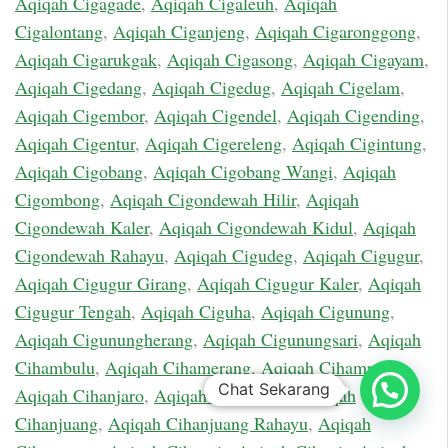
Aqiqah Cigagade
,
Aqiqah Cigaleuh
,
Aqiqah
Cigalontang
,
Aqiqah Ciganjeng
,
Aqiqah Cigaronggong
,
Aqiqah Cigarukgak
,
Aqiqah Cigasong
,
Aqiqah Cigayam
,
Aqiqah Cigedang
,
Aqiqah Cigedug
,
Aqiqah Cigelam
,
Aqiqah Cigembor
,
Aqiqah Cigendel
,
Aqiqah Cigending
,
Aqiqah Cigentur
,
Aqiqah Cigereleng
,
Aqiqah Cigintung
,
Aqiqah Cigobang
,
Aqiqah Cigobang Wangi
,
Aqiqah
Cigombong
,
Aqiqah Cigondewah Hilir
,
Aqiqah
Cigondewah Kaler
,
Aqiqah Cigondewah Kidul
,
Aqiqah
Cigondewah Rahayu
,
Aqiqah Cigudeg
,
Aqiqah Cigugur
,
Aqiqah Cigugur Girang
,
Aqiqah Cigugur Kaler
,
Aqiqah
Cigugur Tengah
,
Aqiqah Ciguha
,
Aqiqah Cigunung
,
Aqiqah Cigunungherang
,
Aqiqah Cigunungsari
,
Aqiqah
Cihambulu
,
Aqiqah Cihamerang
,
Aqiqah Cihampelas
,
Chat Sekarang
1
Aqiqah Cihanjaro
,
Aqiqah Cihanjawar
,
Aqiqah
Cihanjuang
,
Aqiqah Cihanjuang Rahayu
,
Aqiqah