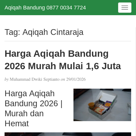
Aqiqah Bandung 0877 0034 7724
T
o
g
g
Tag:
Aqiqah Cintaraja
l
e
n
Harga Aqiqah Bandung
a
v
2026 Murah Mulai 1,6 Juta
i
g
by
Muhammad Dwiki Septianto
on
29/01/2026
a
t
Harga Aqiqah
i
Bandung 2026 |
o
n
Murah dan
Hemat