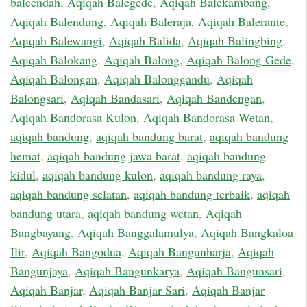
baleendah
,
Aqiqah Balegede
,
Aqiqah Balekambang
,
Aqiqah Balendung
,
Aqiqah Baleraja
,
Aqiqah Balerante
,
Aqiqah Balewangi
,
Aqiqah Balida
,
Aqiqah Balingbing
,
Aqiqah Balokang
,
Aqiqah Balong
,
Aqiqah Balong Gede
,
Aqiqah Balongan
,
Aqiqah Balonggandu
,
Aqiqah
Balongsari
,
Aqiqah Bandasari
,
Aqiqah Bandengan
,
Aqiqah Bandorasa Kulon
,
Aqiqah Bandorasa Wetan
,
aqiqah bandung
,
aqiqah bandung barat
,
aqiqah bandung
hemat
,
aqiqah bandung jawa barat
,
aqiqah bandung
kidul
,
aqiqah bandung kulon
,
aqiqah bandung raya
,
aqiqah bandung selatan
,
aqiqah bandung terbaik
,
aqiqah
bandung utara
,
aqiqah bandung wetan
,
Aqiqah
Bangbayang
,
Aqiqah Banggalamulya
,
Aqiqah Bangkaloa
Ilir
,
Aqiqah Bangodua
,
Aqiqah Bangunharja
,
Aqiqah
Bangunjaya
,
Aqiqah Bangunkarya
,
Aqiqah Bangunsari
,
Aqiqah Banjar
,
Aqiqah Banjar Sari
,
Aqiqah Banjar