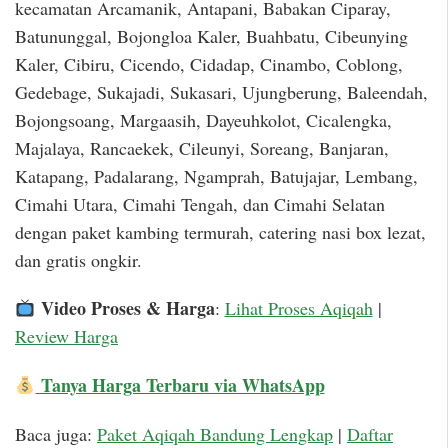
kecamatan Arcamanik, Antapani, Babakan Ciparay,
Batununggal, Bojongloa Kaler, Buahbatu, Cibeunying
Kaler, Cibiru, Cicendo, Cidadap, Cinambo, Coblong,
Gedebage, Sukajadi, Sukasari, Ujungberung, Baleendah,
Bojongsoang, Margaasih, Dayeuhkolot, Cicalengka,
Majalaya, Rancaekek, Cileunyi, Soreang, Banjaran,
Katapang, Padalarang, Ngamprah, Batujajar, Lembang,
Cimahi Utara, Cimahi Tengah, dan Cimahi Selatan
dengan paket kambing termurah, catering nasi box lezat,
dan gratis ongkir.
Video Proses & Harga
:
Lihat Proses Aqiqah
|
Review Harga
Tanya Harga Terbaru via WhatsApp
Baca juga:
Paket Aqiqah Bandung Lengkap
|
Daftar