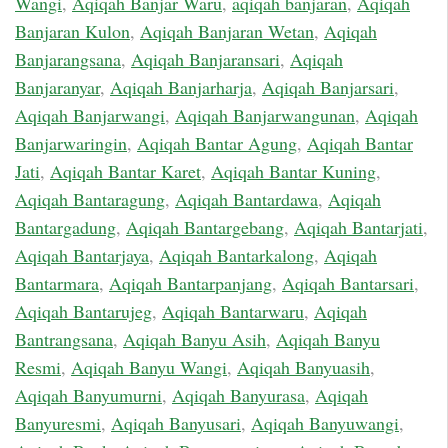
Wangi
,
Aqiqah Banjar Waru
,
aqiqah banjaran
,
Aqiqah
Banjaran Kulon
,
Aqiqah Banjaran Wetan
,
Aqiqah
Banjarangsana
,
Aqiqah Banjaransari
,
Aqiqah
Banjaranyar
,
Aqiqah Banjarharja
,
Aqiqah Banjarsari
,
Aqiqah Banjarwangi
,
Aqiqah Banjarwangunan
,
Aqiqah
Banjarwaringin
,
Aqiqah Bantar Agung
,
Aqiqah Bantar
Jati
,
Aqiqah Bantar Karet
,
Aqiqah Bantar Kuning
,
Aqiqah Bantaragung
,
Aqiqah Bantardawa
,
Aqiqah
Bantargadung
,
Aqiqah Bantargebang
,
Aqiqah Bantarjati
,
Aqiqah Bantarjaya
,
Aqiqah Bantarkalong
,
Aqiqah
Bantarmara
,
Aqiqah Bantarpanjang
,
Aqiqah Bantarsari
,
Aqiqah Bantarujeg
,
Aqiqah Bantarwaru
,
Aqiqah
Bantrangsana
,
Aqiqah Banyu Asih
,
Aqiqah Banyu
Resmi
,
Aqiqah Banyu Wangi
,
Aqiqah Banyuasih
,
Aqiqah Banyumurni
,
Aqiqah Banyurasa
,
Aqiqah
Banyuresmi
,
Aqiqah Banyusari
,
Aqiqah Banyuwangi
,