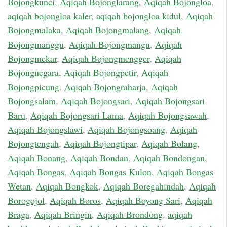
Bojongkunci
,
Aqiqah Bojonglarang
,
Aqiqah Bojongloa
,
aqiqah bojongloa kaler
,
aqiqah bojongloa kidul
,
Aqiqah
Bojongmalaka
,
Aqiqah Bojongmalang
,
Aqiqah
Bojongmanggu
,
Aqiqah Bojongmangu
,
Aqiqah
Bojongmekar
,
Aqiqah Bojongmengger
,
Aqiqah
Bojongnegara
,
Aqiqah Bojongpetir
,
Aqiqah
Bojongpicung
,
Aqiqah Bojongraharja
,
Aqiqah
Bojongsalam
,
Aqiqah Bojongsari
,
Aqiqah Bojongsari
Baru
,
Aqiqah Bojongsari Lama
,
Aqiqah Bojongsawah
,
Aqiqah Bojongslawi
,
Aqiqah Bojongsoang
,
Aqiqah
Bojongtengah
,
Aqiqah Bojongtipar
,
Aqiqah Bolang
,
Aqiqah Bonang
,
Aqiqah Bondan
,
Aqiqah Bondongan
,
Aqiqah Bongas
,
Aqiqah Bongas Kulon
,
Aqiqah Bongas
Wetan
,
Aqiqah Bongkok
,
Aqiqah Boregahindah
,
Aqiqah
Borogojol
,
Aqiqah Boros
,
Aqiqah Boyong Sari
,
Aqiqah
Braga
,
Aqiqah Bringin
,
Aqiqah Brondong
,
aqiqah