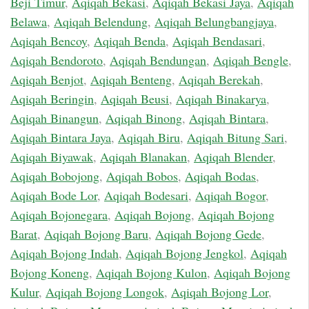
Beji Timur
,
Aqiqah Bekasi
,
Aqiqah Bekasi Jaya
,
Aqiqah
Belawa
,
Aqiqah Belendung
,
Aqiqah Belungbangjaya
,
Aqiqah Bencoy
,
Aqiqah Benda
,
Aqiqah Bendasari
,
Aqiqah Bendoroto
,
Aqiqah Bendungan
,
Aqiqah Bengle
,
Aqiqah Benjot
,
Aqiqah Benteng
,
Aqiqah Berekah
,
Aqiqah Beringin
,
Aqiqah Beusi
,
Aqiqah Binakarya
,
Aqiqah Binangun
,
Aqiqah Binong
,
Aqiqah Bintara
,
Aqiqah Bintara Jaya
,
Aqiqah Biru
,
Aqiqah Bitung Sari
,
Aqiqah Biyawak
,
Aqiqah Blanakan
,
Aqiqah Blender
,
Aqiqah Bobojong
,
Aqiqah Bobos
,
Aqiqah Bodas
,
Aqiqah Bode Lor
,
Aqiqah Bodesari
,
Aqiqah Bogor
,
Aqiqah Bojonegara
,
Aqiqah Bojong
,
Aqiqah Bojong
Barat
,
Aqiqah Bojong Baru
,
Aqiqah Bojong Gede
,
Aqiqah Bojong Indah
,
Aqiqah Bojong Jengkol
,
Aqiqah
Bojong Koneng
,
Aqiqah Bojong Kulon
,
Aqiqah Bojong
Kulur
,
Aqiqah Bojong Longok
,
Aqiqah Bojong Lor
,