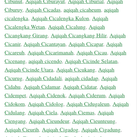
Cibunut
,
Aqiqah Ciburayut
,
Aqiqah Ciburial
,
Aqiqah
Ciburuy
,
Aqiqah Cicadas
,
aqiqah cicaheum
,
aqiqah
cicalengka
,
Aqiqah Cicalengka Kulon
,
Aqiqah
Cicalengka Wetan
,
Aqiqah Cicalung
,
Aqiqah
Cicangkang Girang
,
Aqiqah Cicangkang Hilir
,
Aqiqah
Cicanir
,
Aqiqah Cicantayan
,
Aqiqah Cicapar
,
Aqiqah
Cicareuh
,
Aqiqah Cicarimanah
,
Aqiqah Cicau
,
Aqiqah
Cicenang
,
aqiqah cicendo
,
Aqiqah Cicinde Selatan
,
Aqiqah Cicinde Utara
,
Aqiqah Cicukang
,
Aqiqah
Cicurug
,
Aqiqah Cidadali
,
aqiqah cidadap
,
Aqiqah
Cidahu
,
Aqiqah Cidamar
,
Aqiqah Cidatar
,
Aqiqah
Cidempet
,
Aqiqah Cidenok
,
Aqiqah Ciderum
,
Aqiqah
Cidokom
,
Aqiqah Cidolog
,
Aqiqah Cidugaleun
,
Aqiqah
Cidulang
,
Aqiqah Ciela
,
Aqiqah Ciemas
,
Aqiqah
Ciengang
,
Aqiqah Cieundeur
,
Aqiqah Cieunteung
,
Aqiqah Cieurih
,
Aqiqah Cigadog
,
Aqiqah Cigadung
,