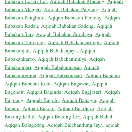
Babakan Losari Lor
,
Aqiqah Babakan Madang
,
Aqiqah
Babakan Manjeti
,
Aqiqah Babakan Panjang
,
Aqiqah
Babakan Penghulu
,
Aqiqah Babakan Peuteuy
,
Aqiqah
Babakan Raden
,
Aqiqah Babakan Sadeng
,
Aqiqah
Babakan Sari
,
Aqiqah Babakan Surabaya
,
Aqiqah
Babakan Tarogong
,
Aqiqah Babakancaringin
,
Aqiqah
Babakanjati
,
Aqiqah Babakanjaya
,
Aqiqah
Babakankareo
,
Aqiqah Babakanmulya
,
Aqiqah
Babakanpari
,
Aqiqah Babakanpasar
,
Aqiqah
Babakanreuma
,
Aqiqah Babakansari
,
Aqiqah Babatan
,
Aqiqah Babelan Kota
,
Aqiqah Bagawat
,
Aqiqah
Bagendit
,
Aqiqah Baginda
,
Aqiqah Bagjasari
,
Aqiqah
Bagoang
,
Aqiqah Bagolo
,
Aqiqah Bahagia
,
Aqiqah
Bahara
,
Aqiqah Bakom
,
Aqiqah Baktijaya
,
Aqiqah
Bakung Kidul
,
Aqiqah Bakung Lor
,
Aqiqah Balad
,
Aqiqah Balagedog
,
Aqiqah Balebandung Jaya
,
aqiqah