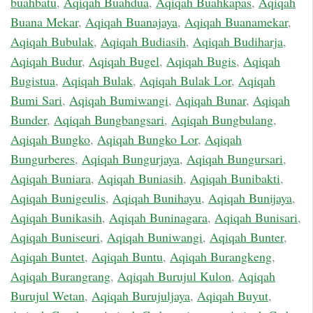
buahbatu
,
Aqiqah Buahdua
,
Aqiqah Buahkapas
,
Aqiqah
Buana Mekar
,
Aqiqah Buanajaya
,
Aqiqah Buanamekar
,
Aqiqah Bubulak
,
Aqiqah Budiasih
,
Aqiqah Budiharja
,
Aqiqah Budur
,
Aqiqah Bugel
,
Aqiqah Bugis
,
Aqiqah
Bugistua
,
Aqiqah Bulak
,
Aqiqah Bulak Lor
,
Aqiqah
Bumi Sari
,
Aqiqah Bumiwangi
,
Aqiqah Bunar
,
Aqiqah
Bunder
,
Aqiqah Bungbangsari
,
Aqiqah Bungbulang
,
Aqiqah Bungko
,
Aqiqah Bungko Lor
,
Aqiqah
Bungurberes
,
Aqiqah Bungurjaya
,
Aqiqah Bungursari
,
Aqiqah Buniara
,
Aqiqah Buniasih
,
Aqiqah Bunibakti
,
Aqiqah Bunigeulis
,
Aqiqah Bunihayu
,
Aqiqah Bunijaya
,
Aqiqah Bunikasih
,
Aqiqah Buninagara
,
Aqiqah Bunisari
,
Aqiqah Buniseuri
,
Aqiqah Buniwangi
,
Aqiqah Bunter
,
Aqiqah Buntet
,
Aqiqah Buntu
,
Aqiqah Burangkeng
,
Aqiqah Burangrang
,
Aqiqah Burujul Kulon
,
Aqiqah
Burujul Wetan
,
Aqiqah Burujuljaya
,
Aqiqah Buyut
,