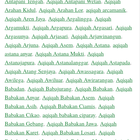
Antapani Tengah
,
Aqiqah Antapani Wetan
,
Aqiqah
Arahan Kidul
,
Aqiqah Arahan Lor
,
aqiqah arcamanik
,
Aqiqah Aren Jaya
,
Aqiqah Argalingga
,
Aqiqah
Argamukti
,
Aqiqah Argapura
,
Aqiqah Argasari
,
Aqiqah
Argasunya
,
Aqiqah Arjasari
,
Aqiqah Arjawinangun
,
Aqiqah Arjuna
,
Aqiqah Asem
,
Aqiqah Astana
,
aqiqah
astana anyar
,
Aqiqah Astana Mukti
,
Aqiqah
Astanajapura
,
Aqiqah Astanalanggar
,
Aqiqah Astapada
,
Aqiqah Atang Senjaya
,
Aqiqah Awassagara
,
Aqiqah
Awilega
,
Aqiqah Awiluar
,
Aqiqah Awirarangan
,
Aqiqah
Babadan
,
Aqiqah Babajurang
,
Aqiqah Babakan
,
Aqiqah
Babakan Anyar
,
Aqiqah Babakan Asem
,
Aqiqah
Babakan Asih
,
Aqiqah Babakan Ciamis
,
Aqiqah
Babakan Cikao
,
aqiqah babakan ciparay
,
Aqiqah
Babakan Gebang
,
Aqiqah Babakan Jawa
,
Aqiqah
Babakan Karet
,
Aqiqah Babakan Losari
,
Aqiqah