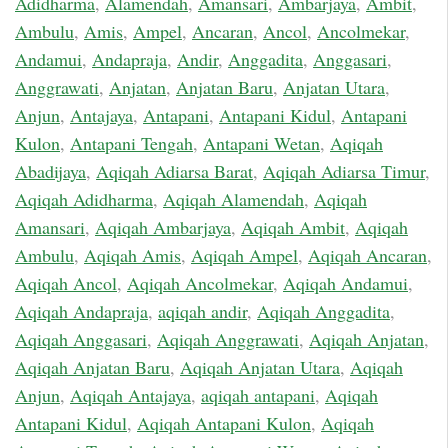
Adidharma
,
Alamendah
,
Amansari
,
Ambarjaya
,
Ambit
,
Ambulu
,
Amis
,
Ampel
,
Ancaran
,
Ancol
,
Ancolmekar
,
Andamui
,
Andapraja
,
Andir
,
Anggadita
,
Anggasari
,
Anggrawati
,
Anjatan
,
Anjatan Baru
,
Anjatan Utara
,
Anjun
,
Antajaya
,
Antapani
,
Antapani Kidul
,
Antapani
Kulon
,
Antapani Tengah
,
Antapani Wetan
,
Aqiqah
Abadijaya
,
Aqiqah Adiarsa Barat
,
Aqiqah Adiarsa Timur
,
Aqiqah Adidharma
,
Aqiqah Alamendah
,
Aqiqah
Amansari
,
Aqiqah Ambarjaya
,
Aqiqah Ambit
,
Aqiqah
Ambulu
,
Aqiqah Amis
,
Aqiqah Ampel
,
Aqiqah Ancaran
,
Aqiqah Ancol
,
Aqiqah Ancolmekar
,
Aqiqah Andamui
,
Aqiqah Andapraja
,
aqiqah andir
,
Aqiqah Anggadita
,
Aqiqah Anggasari
,
Aqiqah Anggrawati
,
Aqiqah Anjatan
,
Aqiqah Anjatan Baru
,
Aqiqah Anjatan Utara
,
Aqiqah
Anjun
,
Aqiqah Antajaya
,
aqiqah antapani
,
Aqiqah
Antapani Kidul
,
Aqiqah Antapani Kulon
,
Aqiqah