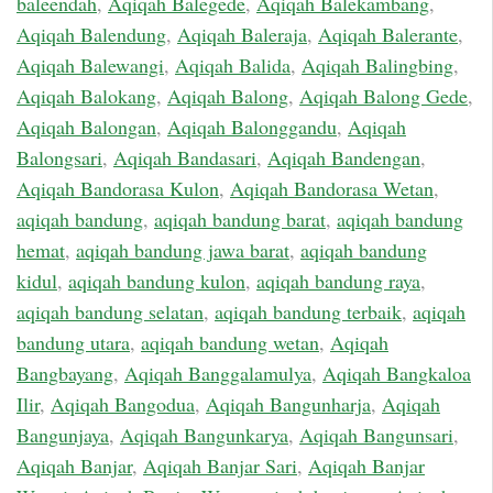
baleendah
,
Aqiqah Balegede
,
Aqiqah Balekambang
,
Aqiqah Balendung
,
Aqiqah Baleraja
,
Aqiqah Balerante
,
Aqiqah Balewangi
,
Aqiqah Balida
,
Aqiqah Balingbing
,
Aqiqah Balokang
,
Aqiqah Balong
,
Aqiqah Balong Gede
,
Aqiqah Balongan
,
Aqiqah Balonggandu
,
Aqiqah
Balongsari
,
Aqiqah Bandasari
,
Aqiqah Bandengan
,
Aqiqah Bandorasa Kulon
,
Aqiqah Bandorasa Wetan
,
aqiqah bandung
,
aqiqah bandung barat
,
aqiqah bandung
hemat
,
aqiqah bandung jawa barat
,
aqiqah bandung
kidul
,
aqiqah bandung kulon
,
aqiqah bandung raya
,
aqiqah bandung selatan
,
aqiqah bandung terbaik
,
aqiqah
bandung utara
,
aqiqah bandung wetan
,
Aqiqah
Bangbayang
,
Aqiqah Banggalamulya
,
Aqiqah Bangkaloa
Ilir
,
Aqiqah Bangodua
,
Aqiqah Bangunharja
,
Aqiqah
Bangunjaya
,
Aqiqah Bangunkarya
,
Aqiqah Bangunsari
,
Aqiqah Banjar
,
Aqiqah Banjar Sari
,
Aqiqah Banjar