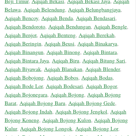
Beji Timur
,
Aqiqah Bekasi
,
Aqiqah Bekasi Jaya
,
Aqiqah
Belawa
,
Aqiqah Belendung
,
Aqiqah Belungbangjaya
,
Aqiqah Bencoy
,
Aqiqah Benda
,
Aqiqah Bendasari
,
Aqiqah Bendoroto
,
Aqiqah Bendungan
,
Aqiqah Bengle
,
Aqiqah Benjot
,
Aqiqah Benteng
,
Aqiqah Berekah
,
Aqiqah Beringin
,
Aqiqah Beusi
,
Aqiqah Binakarya
,
Aqiqah Binangun
,
Aqiqah Binong
,
Aqiqah Bintara
,
Aqiqah Bintara Jaya
,
Aqiqah Biru
,
Aqiqah Bitung Sari
,
Aqiqah Biyawak
,
Aqiqah Blanakan
,
Aqiqah Blender
,
Aqiqah Bobojong
,
Aqiqah Bobos
,
Aqiqah Bodas
,
Aqiqah Bode Lor
,
Aqiqah Bodesari
,
Aqiqah Bogor
,
Aqiqah Bojonegara
,
Aqiqah Bojong
,
Aqiqah Bojong
Barat
,
Aqiqah Bojong Baru
,
Aqiqah Bojong Gede
,
Aqiqah Bojong Indah
,
Aqiqah Bojong Jengkol
,
Aqiqah
Bojong Koneng
,
Aqiqah Bojong Kulon
,
Aqiqah Bojong
Kulur
,
Aqiqah Bojong Longok
,
Aqiqah Bojong Lor
,