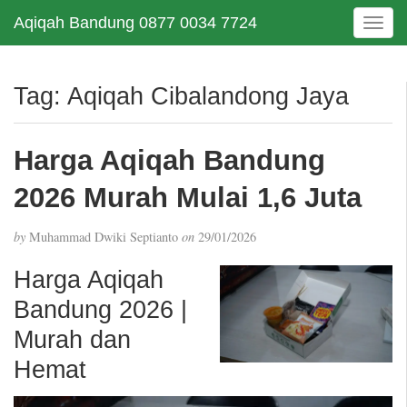
Aqiqah Bandung 0877 0034 7724
T
o
g
g
Tag:
Aqiqah Cibalandong Jaya
l
e
n
Harga Aqiqah Bandung
a
v
2026 Murah Mulai 1,6 Juta
i
g
by
Muhammad Dwiki Septianto
on
29/01/2026
a
t
Harga Aqiqah
i
Bandung 2026 |
o
n
Murah dan
Hemat