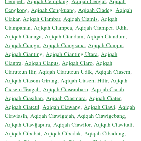
Cempeh
,
Aqiqah Cemplang
,
Aqiqah Cengal
,
Aqiqah
Cengkong
,
Aqiqah Cengkuang
,
Aqiqah Ciadeg
,
Aqiqah
Ciakar
,
Aqiqah Ciambar
,
Aqiqah Ciamis
,
Aqiqah
Ciampanan
,
Aqiqah Ciampea
,
Aqiqah Ciampea Udik
,
Aqiqah Cianaga
,
Aqiqah Ciandam
,
Aqiqah Ciandum
,
Aqiqah Ciangir
,
Aqiqah Ciangsana
,
Aqiqah Cianjur
,
Aqiqah Cianting
,
Aqiqah Cianting Utara
,
Aqiqah
Ciantra
,
Aqiqah Ciapus
,
Aqiqah Ciaro
,
Aqiqah
Ciaruteun Ilir
,
Aqiqah Ciaruteun Udik
,
Aqiqah Ciasem
,
Aqiqah Ciasem Girang
,
Aqiqah Ciasem Hilir
,
Aqiqah
Ciasem Tengah
,
Aqiqah Ciasembaru
,
Aqiqah Ciasih
,
Aqiqah Ciasihan
,
Aqiqah Ciasmara
,
Aqiqah Ciater
,
Aqiqah Ciateul
,
Aqiqah Ciawang
,
Aqiqah Ciawi
,
Aqiqah
Ciawiasih
,
Aqiqah Ciawigajah
,
Aqiqah Ciawigebang
,
Aqiqah Ciawijapura
,
Aqiqah Ciawilor
,
Aqiqah Ciawitali
,
Aqiqah Cibabat
,
Aqiqah Cibadak
,
Aqiqah Cibadung
,