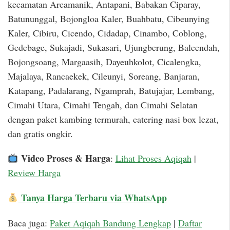
kecamatan Arcamanik, Antapani, Babakan Ciparay,
Batununggal, Bojongloa Kaler, Buahbatu, Cibeunying
Kaler, Cibiru, Cicendo, Cidadap, Cinambo, Coblong,
Gedebage, Sukajadi, Sukasari, Ujungberung, Baleendah,
Bojongsoang, Margaasih, Dayeuhkolot, Cicalengka,
Majalaya, Rancaekek, Cileunyi, Soreang, Banjaran,
Katapang, Padalarang, Ngamprah, Batujajar, Lembang,
Cimahi Utara, Cimahi Tengah, dan Cimahi Selatan
dengan paket kambing termurah, catering nasi box lezat,
dan gratis ongkir.
Video Proses & Harga
:
Lihat Proses Aqiqah
|
Review Harga
Tanya Harga Terbaru via WhatsApp
Baca juga:
Paket Aqiqah Bandung Lengkap
|
Daftar