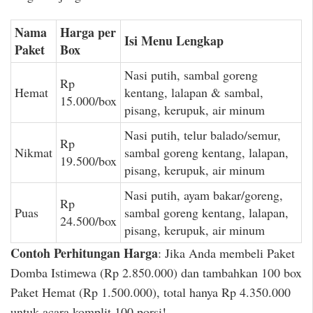
Nama
Harga per
Isi Menu Lengkap
Paket
Box
Nasi putih, sambal goreng
Rp
Hemat
kentang, lalapan & sambal,
15.000/box
pisang, kerupuk, air minum
Nasi putih, telur balado/semur,
Rp
Nikmat
sambal goreng kentang, lalapan,
19.500/box
pisang, kerupuk, air minum
Nasi putih, ayam bakar/goreng,
Rp
Puas
sambal goreng kentang, lalapan,
24.500/box
pisang, kerupuk, air minum
Contoh Perhitungan Harga
: Jika Anda membeli Paket
Domba Istimewa (Rp 2.850.000) dan tambahkan 100 box
Paket Hemat (Rp 1.500.000), total hanya Rp 4.350.000
untuk acara komplit 100 porsi!