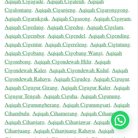
Aqiqah Cigagade
,
Aqiqah Cigaleuh
,
Aqiqah
Cigalontang
,
Aqiqah Ciganjeng
,
Aqiqah Cigaronggong
,
Aqiqah Cigarukgak
,
Aqiqah Cigasong
,
Aqiqah Cigayam
,
Aqiqah Cigedang
,
Aqiqah Cigedug
,
Aqiqah Cigelam
,
Aqiqah Cigembor
,
Aqiqah Cigendel
,
Aqiqah Cigending
,
Aqiqah Cigentur
,
Aqiqah Cigereleng
,
Aqiqah Cigintung
,
Aqiqah Cigobang
,
Aqiqah Cigobang Wangi
,
Aqiqah
Cigombong
,
Aqiqah Cigondewah Hilir
,
Aqiqah
Cigondewah Kaler
,
Aqiqah Cigondewah Kidul
,
Aqiqah
Cigondewah Rahayu
,
Aqiqah Cigudeg
,
Aqiqah Cigugur
,
Aqiqah Cigugur Girang
,
Aqiqah Cigugur Kaler
,
Aqiqah
Cigugur Tengah
,
Aqiqah Ciguha
,
Aqiqah Cigunung
,
Aqiqah Cigunungherang
,
Aqiqah Cigunungsari
,
Aqiqah
Cihambulu
,
Aqiqah Cihamerang
,
Aqiqah Cihampelas
,
Chat Sekarang
Aqiqah Cihanjaro
,
Aqiqah Cihanjawar
,
Aqiqah
Cihanjuang
,
Aqiqah Cihanjuang Rahayu
,
Aqiqah