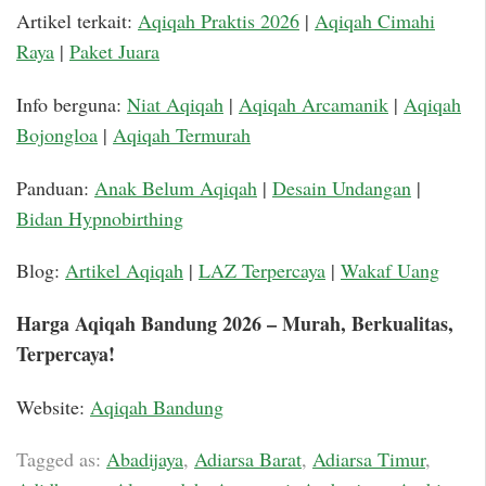
Artikel terkait:
Aqiqah Praktis 2026
|
Aqiqah Cimahi
Raya
|
Paket Juara
Info berguna:
Niat Aqiqah
|
Aqiqah Arcamanik
|
Aqiqah
Bojongloa
|
Aqiqah Termurah
Panduan:
Anak Belum Aqiqah
|
Desain Undangan
|
Bidan Hypnobirthing
Blog:
Artikel Aqiqah
|
LAZ Terpercaya
|
Wakaf Uang
Harga Aqiqah Bandung 2026 – Murah, Berkualitas,
Terpercaya!
Website:
Aqiqah Bandung
Tagged as:
Abadijaya
,
Adiarsa Barat
,
Adiarsa Timur
,