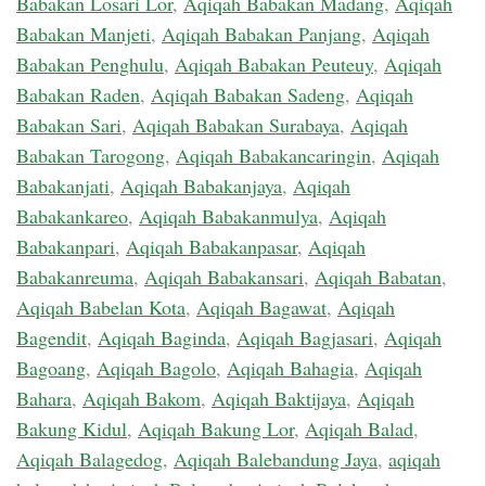
Babakan Losari Lor
,
Aqiqah Babakan Madang
,
Aqiqah
Babakan Manjeti
,
Aqiqah Babakan Panjang
,
Aqiqah
Babakan Penghulu
,
Aqiqah Babakan Peuteuy
,
Aqiqah
Babakan Raden
,
Aqiqah Babakan Sadeng
,
Aqiqah
Babakan Sari
,
Aqiqah Babakan Surabaya
,
Aqiqah
Babakan Tarogong
,
Aqiqah Babakancaringin
,
Aqiqah
Babakanjati
,
Aqiqah Babakanjaya
,
Aqiqah
Babakankareo
,
Aqiqah Babakanmulya
,
Aqiqah
Babakanpari
,
Aqiqah Babakanpasar
,
Aqiqah
Babakanreuma
,
Aqiqah Babakansari
,
Aqiqah Babatan
,
Aqiqah Babelan Kota
,
Aqiqah Bagawat
,
Aqiqah
Bagendit
,
Aqiqah Baginda
,
Aqiqah Bagjasari
,
Aqiqah
Bagoang
,
Aqiqah Bagolo
,
Aqiqah Bahagia
,
Aqiqah
Bahara
,
Aqiqah Bakom
,
Aqiqah Baktijaya
,
Aqiqah
Bakung Kidul
,
Aqiqah Bakung Lor
,
Aqiqah Balad
,
Aqiqah Balagedog
,
Aqiqah Balebandung Jaya
,
aqiqah