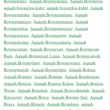
Bojongkunci
,
Aqiqah Bojonglarang
,
Aqiqah Bojongloa
,
aqiqah bojongloa kaler
,
aqiqah bojongloa kidul
,
Aqiqah
Bojongmalaka
,
Aqiqah Bojongmalang
,
Aqiqah
Bojongmanggu
,
Aqiqah Bojongmangu
,
Aqiqah
Bojongmekar
,
Aqiqah Bojongmengger
,
Aqiqah
Bojongnegara
,
Aqiqah Bojongpetir
,
Aqiqah
Bojongpicung
,
Aqiqah Bojongraharja
,
Aqiqah
Bojongsalam
,
Aqiqah Bojongsari
,
Aqiqah Bojongsari
Baru
,
Aqiqah Bojongsari Lama
,
Aqiqah Bojongsawah
,
Aqiqah Bojongslawi
,
Aqiqah Bojongsoang
,
Aqiqah
Bojongtengah
,
Aqiqah Bojongtipar
,
Aqiqah Bolang
,
Aqiqah Bonang
,
Aqiqah Bondan
,
Aqiqah Bondongan
,
Aqiqah Bongas
,
Aqiqah Bongas Kulon
,
Aqiqah Bongas
Wetan
,
Aqiqah Bongkok
,
Aqiqah Boregahindah
,
Aqiqah
Borogojol
,
Aqiqah Boros
,
Aqiqah Boyong Sari
,
Aqiqah
Braga
,
Aqiqah Bringin
,
Aqiqah Brondong
,
aqiqah