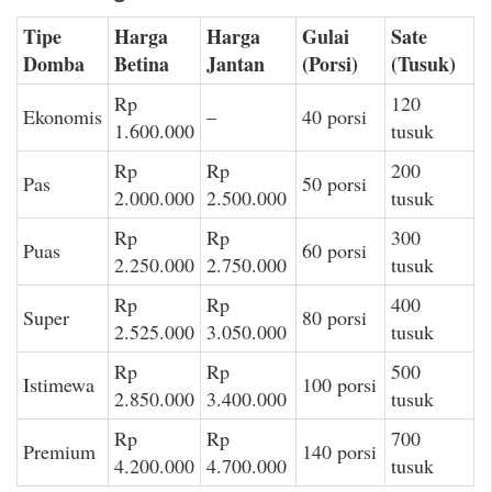
Tipe
Harga
Harga
Gulai
Sate
Domba
Betina
Jantan
(Porsi)
(Tusuk)
Rp
120
Ekonomis
–
40 porsi
1.600.000
tusuk
Rp
Rp
200
Pas
50 porsi
2.000.000
2.500.000
tusuk
Rp
Rp
300
Puas
60 porsi
2.250.000
2.750.000
tusuk
Rp
Rp
400
Super
80 porsi
2.525.000
3.050.000
tusuk
Rp
Rp
500
Istimewa
100 porsi
2.850.000
3.400.000
tusuk
Rp
Rp
700
Premium
140 porsi
4.200.000
4.700.000
tusuk