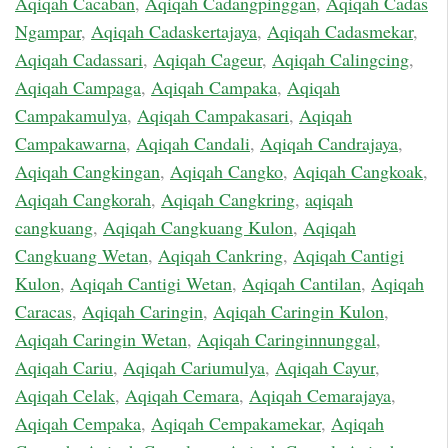
Aqiqah Cacaban
,
Aqiqah Cadangpinggan
,
Aqiqah Cadas
Ngampar
,
Aqiqah Cadaskertajaya
,
Aqiqah Cadasmekar
,
Aqiqah Cadassari
,
Aqiqah Cageur
,
Aqiqah Calingcing
,
Aqiqah Campaga
,
Aqiqah Campaka
,
Aqiqah
Campakamulya
,
Aqiqah Campakasari
,
Aqiqah
Campakawarna
,
Aqiqah Candali
,
Aqiqah Candrajaya
,
Aqiqah Cangkingan
,
Aqiqah Cangko
,
Aqiqah Cangkoak
,
Aqiqah Cangkorah
,
Aqiqah Cangkring
,
aqiqah
cangkuang
,
Aqiqah Cangkuang Kulon
,
Aqiqah
Cangkuang Wetan
,
Aqiqah Cankring
,
Aqiqah Cantigi
Kulon
,
Aqiqah Cantigi Wetan
,
Aqiqah Cantilan
,
Aqiqah
Caracas
,
Aqiqah Caringin
,
Aqiqah Caringin Kulon
,
Aqiqah Caringin Wetan
,
Aqiqah Caringinnunggal
,
Aqiqah Cariu
,
Aqiqah Cariumulya
,
Aqiqah Cayur
,
Aqiqah Celak
,
Aqiqah Cemara
,
Aqiqah Cemarajaya
,
Aqiqah Cempaka
,
Aqiqah Cempakamekar
,
Aqiqah