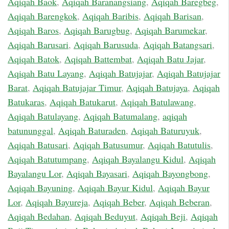
Aqiqah Baok
,
Aqiqah Baranangsiang
,
Aqiqah Baregbeg
,
Aqiqah Barengkok
,
Aqiqah Baribis
,
Aqiqah Barisan
,
Aqiqah Baros
,
Aqiqah Barugbug
,
Aqiqah Barumekar
,
Aqiqah Barusari
,
Aqiqah Barusuda
,
Aqiqah Batangsari
,
Aqiqah Batok
,
Aqiqah Battembat
,
Aqiqah Batu Jajar
,
Aqiqah Batu Layang
,
Aqiqah Batujajar
,
Aqiqah Batujajar
Barat
,
Aqiqah Batujajar Timur
,
Aqiqah Batujaya
,
Aqiqah
Batukaras
,
Aqiqah Batukarut
,
Aqiqah Batulawang
,
Aqiqah Batulayang
,
Aqiqah Batumalang
,
aqiqah
batununggal
,
Aqiqah Baturaden
,
Aqiqah Baturuyuk
,
Aqiqah Batusari
,
Aqiqah Batusumur
,
Aqiqah Batutulis
,
Aqiqah Batutumpang
,
Aqiqah Bayalangu Kidul
,
Aqiqah
Bayalangu Lor
,
Aqiqah Bayasari
,
Aqiqah Bayongbong
,
Aqiqah Bayuning
,
Aqiqah Bayur Kidul
,
Aqiqah Bayur
Lor
,
Aqiqah Bayureja
,
Aqiqah Beber
,
Aqiqah Beberan
,
Aqiqah Bedahan
,
Aqiqah Beduyut
,
Aqiqah Beji
,
Aqiqah