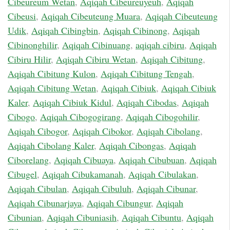
Cibeureum Wetan
,
Aqiqah Cibeureuyeuh
,
Aqiqah
Cibeusi
,
Aqiqah Cibeuteung Muara
,
Aqiqah Cibeuteung
Udik
,
Aqiqah Cibingbin
,
Aqiqah Cibinong
,
Aqiqah
Cibinonghilir
,
Aqiqah Cibinuang
,
aqiqah cibiru
,
Aqiqah
Cibiru Hilir
,
Aqiqah Cibiru Wetan
,
Aqiqah Cibitung
,
Aqiqah Cibitung Kulon
,
Aqiqah Cibitung Tengah
,
Aqiqah Cibitung Wetan
,
Aqiqah Cibiuk
,
Aqiqah Cibiuk
Kaler
,
Aqiqah Cibiuk Kidul
,
Aqiqah Cibodas
,
Aqiqah
Cibogo
,
Aqiqah Cibogogirang
,
Aqiqah Cibogohilir
,
Aqiqah Cibogor
,
Aqiqah Cibokor
,
Aqiqah Cibolang
,
Aqiqah Cibolang Kaler
,
Aqiqah Cibongas
,
Aqiqah
Ciborelang
,
Aqiqah Cibuaya
,
Aqiqah Cibubuan
,
Aqiqah
Cibugel
,
Aqiqah Cibukamanah
,
Aqiqah Cibulakan
,
Aqiqah Cibulan
,
Aqiqah Cibuluh
,
Aqiqah Cibunar
,
Aqiqah Cibunarjaya
,
Aqiqah Cibungur
,
Aqiqah
Cibunian
,
Aqiqah Cibuniasih
,
Aqiqah Cibuntu
,
Aqiqah