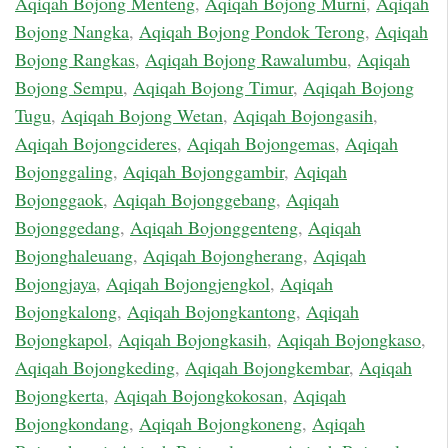
Aqiqah Bojong Menteng
,
Aqiqah Bojong Murni
,
Aqiqah
Bojong Nangka
,
Aqiqah Bojong Pondok Terong
,
Aqiqah
Bojong Rangkas
,
Aqiqah Bojong Rawalumbu
,
Aqiqah
Bojong Sempu
,
Aqiqah Bojong Timur
,
Aqiqah Bojong
Tugu
,
Aqiqah Bojong Wetan
,
Aqiqah Bojongasih
,
Aqiqah Bojongcideres
,
Aqiqah Bojongemas
,
Aqiqah
Bojonggaling
,
Aqiqah Bojonggambir
,
Aqiqah
Bojonggaok
,
Aqiqah Bojonggebang
,
Aqiqah
Bojonggedang
,
Aqiqah Bojonggenteng
,
Aqiqah
Bojonghaleuang
,
Aqiqah Bojongherang
,
Aqiqah
Bojongjaya
,
Aqiqah Bojongjengkol
,
Aqiqah
Bojongkalong
,
Aqiqah Bojongkantong
,
Aqiqah
Bojongkapol
,
Aqiqah Bojongkasih
,
Aqiqah Bojongkaso
,
Aqiqah Bojongkeding
,
Aqiqah Bojongkembar
,
Aqiqah
Bojongkerta
,
Aqiqah Bojongkokosan
,
Aqiqah
Bojongkondang
,
Aqiqah Bojongkoneng
,
Aqiqah