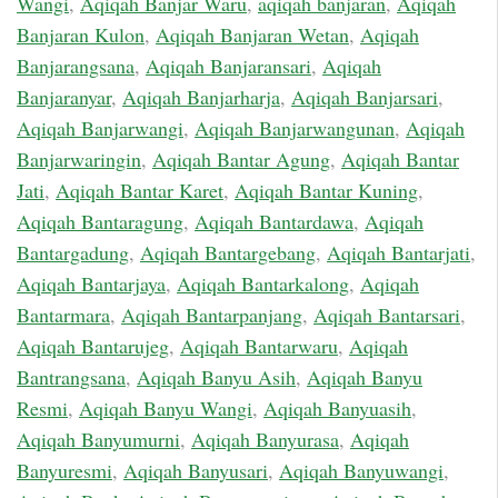
Wangi
,
Aqiqah Banjar Waru
,
aqiqah banjaran
,
Aqiqah
Banjaran Kulon
,
Aqiqah Banjaran Wetan
,
Aqiqah
Banjarangsana
,
Aqiqah Banjaransari
,
Aqiqah
Banjaranyar
,
Aqiqah Banjarharja
,
Aqiqah Banjarsari
,
Aqiqah Banjarwangi
,
Aqiqah Banjarwangunan
,
Aqiqah
Banjarwaringin
,
Aqiqah Bantar Agung
,
Aqiqah Bantar
Jati
,
Aqiqah Bantar Karet
,
Aqiqah Bantar Kuning
,
Aqiqah Bantaragung
,
Aqiqah Bantardawa
,
Aqiqah
Bantargadung
,
Aqiqah Bantargebang
,
Aqiqah Bantarjati
,
Aqiqah Bantarjaya
,
Aqiqah Bantarkalong
,
Aqiqah
Bantarmara
,
Aqiqah Bantarpanjang
,
Aqiqah Bantarsari
,
Aqiqah Bantarujeg
,
Aqiqah Bantarwaru
,
Aqiqah
Bantrangsana
,
Aqiqah Banyu Asih
,
Aqiqah Banyu
Resmi
,
Aqiqah Banyu Wangi
,
Aqiqah Banyuasih
,
Aqiqah Banyumurni
,
Aqiqah Banyurasa
,
Aqiqah
Banyuresmi
,
Aqiqah Banyusari
,
Aqiqah Banyuwangi
,