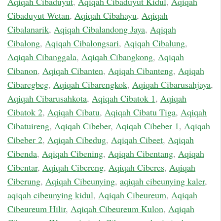
Aqiqah Cibaduyut
,
Aqiqah Cibaduyut Kidul
,
Aqiqah
Cibaduyut Wetan
,
Aqiqah Cibahayu
,
Aqiqah
Cibalanarik
,
Aqiqah Cibalandong Jaya
,
Aqiqah
Cibalong
,
Aqiqah Cibalongsari
,
Aqiqah Cibalung
,
Aqiqah Cibanggala
,
Aqiqah Cibangkong
,
Aqiqah
Cibanon
,
Aqiqah Cibanten
,
Aqiqah Cibanteng
,
Aqiqah
Cibaregbeg
,
Aqiqah Cibarengkok
,
Aqiqah Cibarusahjaya
,
Aqiqah Cibarusahkota
,
Aqiqah Cibatok 1
,
Aqiqah
Cibatok 2
,
Aqiqah Cibatu
,
Aqiqah Cibatu Tiga
,
Aqiqah
Cibatuireng
,
Aqiqah Cibeber
,
Aqiqah Cibeber 1
,
Aqiqah
Cibeber 2
,
Aqiqah Cibedug
,
Aqiqah Cibeet
,
Aqiqah
Cibenda
,
Aqiqah Cibening
,
Aqiqah Cibentang
,
Aqiqah
Cibentar
,
Aqiqah Cibereng
,
Aqiqah Ciberes
,
Aqiqah
Ciberung
,
Aqiqah Cibeunying
,
aqiqah cibeunying kaler
,
aqiqah cibeunying kidul
,
Aqiqah Cibeureum
,
Aqiqah
Cibeureum Hilir
,
Aqiqah Cibeureum Kulon
,
Aqiqah