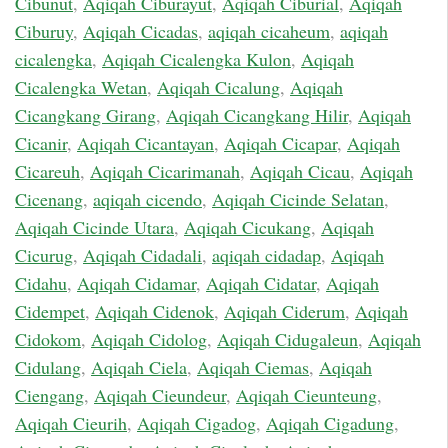
Cibunut
,
Aqiqah Ciburayut
,
Aqiqah Ciburial
,
Aqiqah
Ciburuy
,
Aqiqah Cicadas
,
aqiqah cicaheum
,
aqiqah
cicalengka
,
Aqiqah Cicalengka Kulon
,
Aqiqah
Cicalengka Wetan
,
Aqiqah Cicalung
,
Aqiqah
Cicangkang Girang
,
Aqiqah Cicangkang Hilir
,
Aqiqah
Cicanir
,
Aqiqah Cicantayan
,
Aqiqah Cicapar
,
Aqiqah
Cicareuh
,
Aqiqah Cicarimanah
,
Aqiqah Cicau
,
Aqiqah
Cicenang
,
aqiqah cicendo
,
Aqiqah Cicinde Selatan
,
Aqiqah Cicinde Utara
,
Aqiqah Cicukang
,
Aqiqah
Cicurug
,
Aqiqah Cidadali
,
aqiqah cidadap
,
Aqiqah
Cidahu
,
Aqiqah Cidamar
,
Aqiqah Cidatar
,
Aqiqah
Cidempet
,
Aqiqah Cidenok
,
Aqiqah Ciderum
,
Aqiqah
Cidokom
,
Aqiqah Cidolog
,
Aqiqah Cidugaleun
,
Aqiqah
Cidulang
,
Aqiqah Ciela
,
Aqiqah Ciemas
,
Aqiqah
Ciengang
,
Aqiqah Cieundeur
,
Aqiqah Cieunteung
,
Aqiqah Cieurih
,
Aqiqah Cigadog
,
Aqiqah Cigadung
,