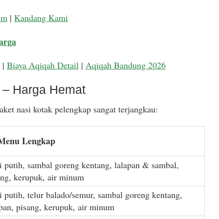
um
|
Kandang Kami
arga
|
Biaya Aqiqah Detail
|
Aqiqah Bandung 2026
k – Harga Hemat
ket nasi kotak pelengkap sangat terjangkau:
 Menu Lengkap
i putih, sambal goreng kentang, lalapan & sambal,
ang, kerupuk, air minum
i putih, telur balado/semur, sambal goreng kentang,
apan, pisang, kerupuk, air minum