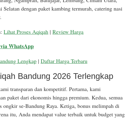
arang, Ngamprah, Batujajar, Lembang, Cimahi Utara,
 Selatan dengan paket kambing termurah, catering nasi
.
a
:
Lihat Proses Aqiqah
|
Review Harga
 via WhatsApp
Bandung Lengkap
|
Daftar Harga Terbaru
qiqah Bandung 2026 Terlengkap
ami transparan dan kompetitif. Pertama, kami
han paket dari ekonomis hingga premium. Kedua, semua
is ongkir se-Bandung Raya. Ketiga, bonus melimpah di
rena itu, Anda mendapat value terbaik untuk budget yang