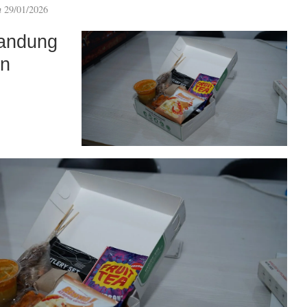
n
29/01/2026
andung
an