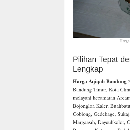
Harga
Pilihan Tepat 
Lengkap
Harga Aqiqah Bandung
2
Bandung Timur, Kota Cima
melayani kecamatan Arcam
Bojongloa Kaler, Buahbatu
Coblong, Gedebage, Sukaja
Margaasih, Dayeuhkolot, C