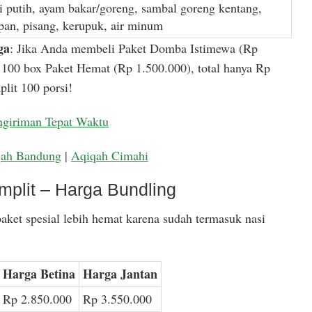
i putih, ayam bakar/goreng, sambal goreng kentang,
apan, pisang, kerupuk, air minum
ga
: Jika Anda membeli Paket Domba Istimewa (Rp
100 box Paket Hemat (Rp 1.500.000), total hanya Rp
lit 100 porsi!
ngiriman Tepat Waktu
qah Bandung
|
Aqiqah Cimahi
mplit – Harga Bundling
aket spesial lebih hemat karena sudah termasuk nasi
Harga Betina
Harga Jantan
Rp 2.850.000
Rp 3.550.000