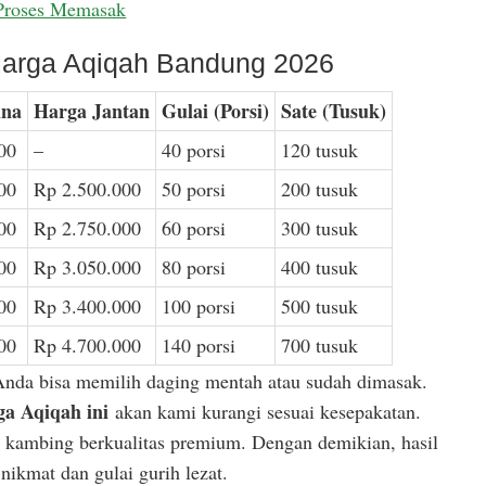
Proses Memasak
arga Aqiqah Bandung 2026
ina
Harga Jantan
Gulai (Porsi)
Sate (Tusuk)
00
–
40 porsi
120 tusuk
00
Rp 2.500.000
50 porsi
200 tusuk
00
Rp 2.750.000
60 porsi
300 tusuk
00
Rp 3.050.000
80 porsi
400 tusuk
00
Rp 3.400.000
100 porsi
500 tusuk
00
Rp 4.700.000
140 porsi
700 tusuk
Anda bisa memilih daging mentah atau sudah dimasak.
a Aqiqah ini
akan kami kurangi sesuai kesepakatan.
or kambing berkualitas premium. Dengan demikian, hasil
ikmat dan gulai gurih lezat.