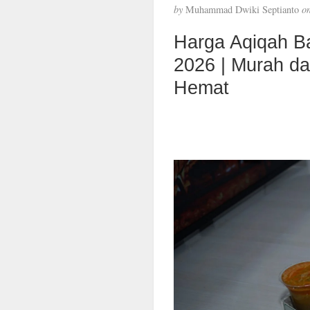
by
Muhammad Dwiki Septianto
o
Harga Aqiqah B
2026 | Murah d
Hemat