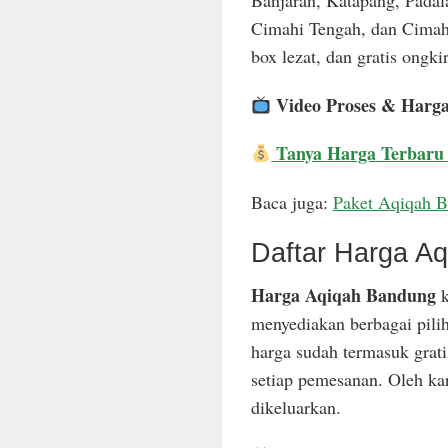
Banjaran, Katapang, Padal
Cimahi Tengah, dan Cimahi
box lezat, dan gratis ongkir
Video Proses & Harg
Tanya Harga Terbaru
Baca juga:
Paket Aqiqah 
Daftar Harga A
Harga Aqiqah Bandung
k
menyediakan berbagai pili
harga sudah termasuk grat
setiap pemesanan. Oleh ka
dikeluarkan.