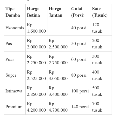
Tipe
Harga
Harga
Gulai
Sate
Domba
Betina
Jantan
(Porsi)
(Tusuk)
Rp
120
Ekonomis
–
40 porsi
1.600.000
tusuk
Rp
Rp
200
Pas
50 porsi
2.000.000
2.500.000
tusuk
Rp
Rp
300
Puas
60 porsi
2.250.000
2.750.000
tusuk
Rp
Rp
400
Super
80 porsi
2.525.000
3.050.000
tusuk
Rp
Rp
500
Istimewa
100 porsi
2.850.000
3.400.000
tusuk
Rp
Rp
700
Premium
140 porsi
4.200.000
4.700.000
tusuk