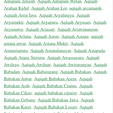
Antapani Tengah
,
Aqiqah Antapani Wetan
,
Aqiqah
Arahan Kidul
,
Aqiqah Arahan Lor
,
aqiqah arcamanik
,
Aqiqah Aren Jaya
,
Aqiqah Argalingga
,
Aqiqah
Argamukti
,
Aqiqah Argapura
,
Aqiqah Argasari
,
Aqiqah
Argasunya
,
Aqiqah Arjasari
,
Aqiqah Arjawinangun
,
Aqiqah Arjuna
,
Aqiqah Asem
,
Aqiqah Astana
,
aqiqah
astana anyar
,
Aqiqah Astana Mukti
,
Aqiqah
Astanajapura
,
Aqiqah Astanalanggar
,
Aqiqah Astapada
,
Aqiqah Atang Senjaya
,
Aqiqah Awassagara
,
Aqiqah
Awilega
,
Aqiqah Awiluar
,
Aqiqah Awirarangan
,
Aqiqah
Babadan
,
Aqiqah Babajurang
,
Aqiqah Babakan
,
Aqiqah
Babakan Anyar
,
Aqiqah Babakan Asem
,
Aqiqah
Babakan Asih
,
Aqiqah Babakan Ciamis
,
Aqiqah
Babakan Cikao
,
aqiqah babakan ciparay
,
Aqiqah
Babakan Gebang
,
Aqiqah Babakan Jawa
,
Aqiqah
Babakan Karet
,
Aqiqah Babakan Losari
,
Aqiqah