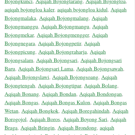
Bojongkunci
,
Aqiqah Bojonglarang
,
Aqiqah Bojongloa
,
aqiqah bojongloa kaler
,
aqiqah bojongloa kidul
,
Aqiqah
Bojongmalaka
,
Aqiqah Bojongmalang
,
Aqiqah
Bojongmanggu
,
Aqiqah Bojongmangu
,
Aqiqah
Bojongmekar
,
Aqiqah Bojongmengger
,
Aqiqah
Bojongnegara
,
Aqiqah Bojongpetir
,
Aqiqah
Bojongpicung
,
Aqiqah Bojongraharja
,
Aqiqah
Bojongsalam
,
Aqiqah Bojongsari
,
Aqiqah Bojongsari
Baru
,
Aqiqah Bojongsari Lama
,
Aqiqah Bojongsawah
,
Aqiqah Bojongslawi
,
Aqiqah Bojongsoang
,
Aqiqah
Bojongtengah
,
Aqiqah Bojongtipar
,
Aqiqah Bolang
,
Aqiqah Bonang
,
Aqiqah Bondan
,
Aqiqah Bondongan
,
Aqiqah Bongas
,
Aqiqah Bongas Kulon
,
Aqiqah Bongas
Wetan
,
Aqiqah Bongkok
,
Aqiqah Boregahindah
,
Aqiqah
Borogojol
,
Aqiqah Boros
,
Aqiqah Boyong Sari
,
Aqiqah
Braga
,
Aqiqah Bringin
,
Aqiqah Brondong
,
aqiqah