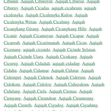
Cibunut
,
Aqiqah Ciburayut
,
Aqiqah Ciburial
,
Aqiqah
Ciburuy
,
Aqiqah Cicadas
,
aqiqah cicaheum
,
aqiqah
cicalengka
,
Aqiqah Cicalengka Kulon
,
Aqiqah
Cicalengka Wetan
,
Aqiqah Cicalung
,
Aqiqah
Cicangkang Girang
,
Aqiqah Cicangkang Hilir
,
Aqiqah
Cicanir
,
Aqiqah Cicantayan
,
Aqiqah Cicapar
,
Aqiqah
Cicareuh
,
Aqiqah Cicarimanah
,
Aqiqah Cicau
,
Aqiqah
Cicenang
,
aqiqah cicendo
,
Aqiqah Cicinde Selatan
,
Aqiqah Cicinde Utara
,
Aqiqah Cicukang
,
Aqiqah
Cicurug
,
Aqiqah Cidadali
,
aqiqah cidadap
,
Aqiqah
Cidahu
,
Aqiqah Cidamar
,
Aqiqah Cidatar
,
Aqiqah
Cidempet
,
Aqiqah Cidenok
,
Aqiqah Ciderum
,
Aqiqah
Cidokom
,
Aqiqah Cidolog
,
Aqiqah Cidugaleun
,
Aqiqah
Cidulang
,
Aqiqah Ciela
,
Aqiqah Ciemas
,
Aqiqah
Ciengang
,
Aqiqah Cieundeur
,
Aqiqah Cieunteung
,
Aqiqah Cieurih
,
Aqiqah Cigadog
,
Aqiqah Cigadung
,