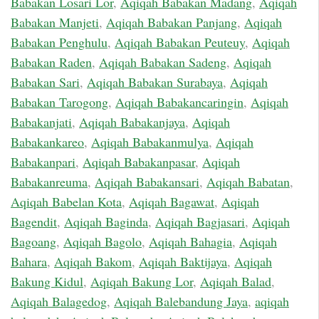
Babakan Losari Lor
,
Aqiqah Babakan Madang
,
Aqiqah
Babakan Manjeti
,
Aqiqah Babakan Panjang
,
Aqiqah
Babakan Penghulu
,
Aqiqah Babakan Peuteuy
,
Aqiqah
Babakan Raden
,
Aqiqah Babakan Sadeng
,
Aqiqah
Babakan Sari
,
Aqiqah Babakan Surabaya
,
Aqiqah
Babakan Tarogong
,
Aqiqah Babakancaringin
,
Aqiqah
Babakanjati
,
Aqiqah Babakanjaya
,
Aqiqah
Babakankareo
,
Aqiqah Babakanmulya
,
Aqiqah
Babakanpari
,
Aqiqah Babakanpasar
,
Aqiqah
Babakanreuma
,
Aqiqah Babakansari
,
Aqiqah Babatan
,
Aqiqah Babelan Kota
,
Aqiqah Bagawat
,
Aqiqah
Bagendit
,
Aqiqah Baginda
,
Aqiqah Bagjasari
,
Aqiqah
Bagoang
,
Aqiqah Bagolo
,
Aqiqah Bahagia
,
Aqiqah
Bahara
,
Aqiqah Bakom
,
Aqiqah Baktijaya
,
Aqiqah
Bakung Kidul
,
Aqiqah Bakung Lor
,
Aqiqah Balad
,
Aqiqah Balagedog
,
Aqiqah Balebandung Jaya
,
aqiqah