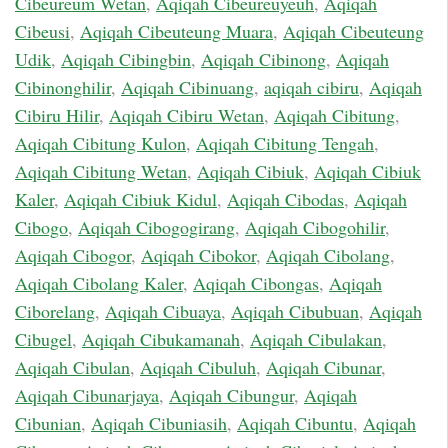
Cibeureum Wetan
,
Aqiqah Cibeureuyeuh
,
Aqiqah
Cibeusi
,
Aqiqah Cibeuteung Muara
,
Aqiqah Cibeuteung
Udik
,
Aqiqah Cibingbin
,
Aqiqah Cibinong
,
Aqiqah
Cibinonghilir
,
Aqiqah Cibinuang
,
aqiqah cibiru
,
Aqiqah
Cibiru Hilir
,
Aqiqah Cibiru Wetan
,
Aqiqah Cibitung
,
Aqiqah Cibitung Kulon
,
Aqiqah Cibitung Tengah
,
Aqiqah Cibitung Wetan
,
Aqiqah Cibiuk
,
Aqiqah Cibiuk
Kaler
,
Aqiqah Cibiuk Kidul
,
Aqiqah Cibodas
,
Aqiqah
Cibogo
,
Aqiqah Cibogogirang
,
Aqiqah Cibogohilir
,
Aqiqah Cibogor
,
Aqiqah Cibokor
,
Aqiqah Cibolang
,
Aqiqah Cibolang Kaler
,
Aqiqah Cibongas
,
Aqiqah
Ciborelang
,
Aqiqah Cibuaya
,
Aqiqah Cibubuan
,
Aqiqah
Cibugel
,
Aqiqah Cibukamanah
,
Aqiqah Cibulakan
,
Aqiqah Cibulan
,
Aqiqah Cibuluh
,
Aqiqah Cibunar
,
Aqiqah Cibunarjaya
,
Aqiqah Cibungur
,
Aqiqah
Cibunian
,
Aqiqah Cibuniasih
,
Aqiqah Cibuntu
,
Aqiqah