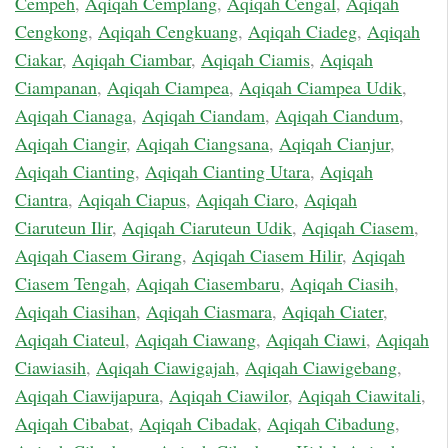
Cempeh
,
Aqiqah Cemplang
,
Aqiqah Cengal
,
Aqiqah
Cengkong
,
Aqiqah Cengkuang
,
Aqiqah Ciadeg
,
Aqiqah
Ciakar
,
Aqiqah Ciambar
,
Aqiqah Ciamis
,
Aqiqah
Ciampanan
,
Aqiqah Ciampea
,
Aqiqah Ciampea Udik
,
Aqiqah Cianaga
,
Aqiqah Ciandam
,
Aqiqah Ciandum
,
Aqiqah Ciangir
,
Aqiqah Ciangsana
,
Aqiqah Cianjur
,
Aqiqah Cianting
,
Aqiqah Cianting Utara
,
Aqiqah
Ciantra
,
Aqiqah Ciapus
,
Aqiqah Ciaro
,
Aqiqah
Ciaruteun Ilir
,
Aqiqah Ciaruteun Udik
,
Aqiqah Ciasem
,
Aqiqah Ciasem Girang
,
Aqiqah Ciasem Hilir
,
Aqiqah
Ciasem Tengah
,
Aqiqah Ciasembaru
,
Aqiqah Ciasih
,
Aqiqah Ciasihan
,
Aqiqah Ciasmara
,
Aqiqah Ciater
,
Aqiqah Ciateul
,
Aqiqah Ciawang
,
Aqiqah Ciawi
,
Aqiqah
Ciawiasih
,
Aqiqah Ciawigajah
,
Aqiqah Ciawigebang
,
Aqiqah Ciawijapura
,
Aqiqah Ciawilor
,
Aqiqah Ciawitali
,
Aqiqah Cibabat
,
Aqiqah Cibadak
,
Aqiqah Cibadung
,