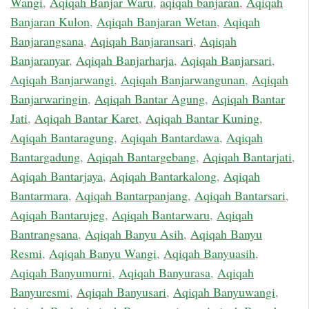
Wangi
,
Aqiqah Banjar Waru
,
aqiqah banjaran
,
Aqiqah
Banjaran Kulon
,
Aqiqah Banjaran Wetan
,
Aqiqah
Banjarangsana
,
Aqiqah Banjaransari
,
Aqiqah
Banjaranyar
,
Aqiqah Banjarharja
,
Aqiqah Banjarsari
,
Aqiqah Banjarwangi
,
Aqiqah Banjarwangunan
,
Aqiqah
Banjarwaringin
,
Aqiqah Bantar Agung
,
Aqiqah Bantar
Jati
,
Aqiqah Bantar Karet
,
Aqiqah Bantar Kuning
,
Aqiqah Bantaragung
,
Aqiqah Bantardawa
,
Aqiqah
Bantargadung
,
Aqiqah Bantargebang
,
Aqiqah Bantarjati
,
Aqiqah Bantarjaya
,
Aqiqah Bantarkalong
,
Aqiqah
Bantarmara
,
Aqiqah Bantarpanjang
,
Aqiqah Bantarsari
,
Aqiqah Bantarujeg
,
Aqiqah Bantarwaru
,
Aqiqah
Bantrangsana
,
Aqiqah Banyu Asih
,
Aqiqah Banyu
Resmi
,
Aqiqah Banyu Wangi
,
Aqiqah Banyuasih
,
Aqiqah Banyumurni
,
Aqiqah Banyurasa
,
Aqiqah
Banyuresmi
,
Aqiqah Banyusari
,
Aqiqah Banyuwangi
,