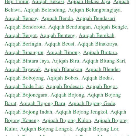
Beji Timur
,
Aqiqah Bekasi
,
Aqiqah Bekasi Jaya
,
Aqiqah
Belawa
,
Aqiqah Belendung
,
Aqiqah Belungbangjaya
,
Aqiqah Bencoy
,
Aqiqah Benda
,
Aqiqah Bendasari
,
Aqiqah Bendoroto
,
Aqiqah Bendungan
,
Aqiqah Bengle
,
Aqiqah Benjot
,
Aqiqah Benteng
,
Aqiqah Berekah
,
Aqiqah Beringin
,
Aqiqah Beusi
,
Aqiqah Binakarya
,
Aqiqah Binangun
,
Aqiqah Binong
,
Aqiqah Bintara
,
Aqiqah Bintara Jaya
,
Aqiqah Biru
,
Aqiqah Bitung Sari
,
Aqiqah Biyawak
,
Aqiqah Blanakan
,
Aqiqah Blender
,
Aqiqah Bobojong
,
Aqiqah Bobos
,
Aqiqah Bodas
,
Aqiqah Bode Lor
,
Aqiqah Bodesari
,
Aqiqah Bogor
,
Aqiqah Bojonegara
,
Aqiqah Bojong
,
Aqiqah Bojong
Barat
,
Aqiqah Bojong Baru
,
Aqiqah Bojong Gede
,
Aqiqah Bojong Indah
,
Aqiqah Bojong Jengkol
,
Aqiqah
Bojong Koneng
,
Aqiqah Bojong Kulon
,
Aqiqah Bojong
Kulur
,
Aqiqah Bojong Longok
,
Aqiqah Bojong Lor
,