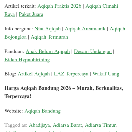
Artikel terkait:
Aqiqah Praktis 2026
|
Aqiqah Cimahi
Raya
|
Paket Juara
Info berguna:
Niat Aqiqah
|
Aqiqah Arcamanik
|
Aqiqah
Bojongloa
|
Aqiqah Termurah
Panduan:
Anak Belum Aqiqah
|
Desain Undangan
|
Bidan Hypnobirthing
Blog:
Artikel Aqiqah
|
LAZ Terpercaya
|
Wakaf Uang
Harga Aqiqah Bandung 2026 – Murah, Berkualitas,
Terpercaya!
Website:
Aqiqah Bandung
Tagged as:
Abadijaya
,
Adiarsa Barat
,
Adiarsa Timur
,