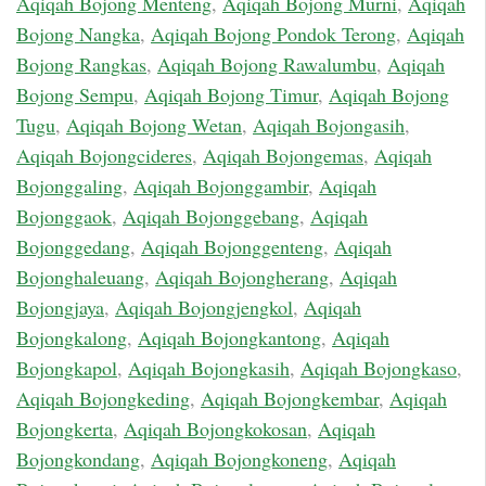
Aqiqah Bojong Menteng
,
Aqiqah Bojong Murni
,
Aqiqah
Bojong Nangka
,
Aqiqah Bojong Pondok Terong
,
Aqiqah
Bojong Rangkas
,
Aqiqah Bojong Rawalumbu
,
Aqiqah
Bojong Sempu
,
Aqiqah Bojong Timur
,
Aqiqah Bojong
Tugu
,
Aqiqah Bojong Wetan
,
Aqiqah Bojongasih
,
Aqiqah Bojongcideres
,
Aqiqah Bojongemas
,
Aqiqah
Bojonggaling
,
Aqiqah Bojonggambir
,
Aqiqah
Bojonggaok
,
Aqiqah Bojonggebang
,
Aqiqah
Bojonggedang
,
Aqiqah Bojonggenteng
,
Aqiqah
Bojonghaleuang
,
Aqiqah Bojongherang
,
Aqiqah
Bojongjaya
,
Aqiqah Bojongjengkol
,
Aqiqah
Bojongkalong
,
Aqiqah Bojongkantong
,
Aqiqah
Bojongkapol
,
Aqiqah Bojongkasih
,
Aqiqah Bojongkaso
,
Aqiqah Bojongkeding
,
Aqiqah Bojongkembar
,
Aqiqah
Bojongkerta
,
Aqiqah Bojongkokosan
,
Aqiqah
Bojongkondang
,
Aqiqah Bojongkoneng
,
Aqiqah