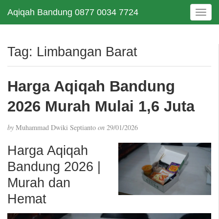
Aqiqah Bandung 0877 0034 7724
T
o
g
g
Tag:
Limbangan Barat
l
e
n
Harga Aqiqah Bandung
a
v
2026 Murah Mulai 1,6 Juta
i
g
by
Muhammad Dwiki Septianto
on
29/01/2026
a
t
Harga Aqiqah
i
Bandung 2026 |
o
n
Murah dan
Hemat