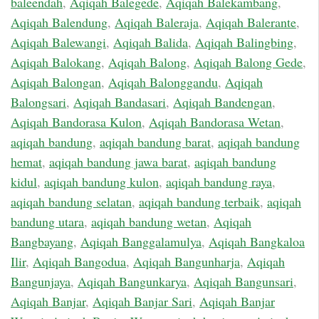
baleendah
,
Aqiqah Balegede
,
Aqiqah Balekambang
,
Aqiqah Balendung
,
Aqiqah Baleraja
,
Aqiqah Balerante
,
Aqiqah Balewangi
,
Aqiqah Balida
,
Aqiqah Balingbing
,
Aqiqah Balokang
,
Aqiqah Balong
,
Aqiqah Balong Gede
,
Aqiqah Balongan
,
Aqiqah Balonggandu
,
Aqiqah
Balongsari
,
Aqiqah Bandasari
,
Aqiqah Bandengan
,
Aqiqah Bandorasa Kulon
,
Aqiqah Bandorasa Wetan
,
aqiqah bandung
,
aqiqah bandung barat
,
aqiqah bandung
hemat
,
aqiqah bandung jawa barat
,
aqiqah bandung
kidul
,
aqiqah bandung kulon
,
aqiqah bandung raya
,
aqiqah bandung selatan
,
aqiqah bandung terbaik
,
aqiqah
bandung utara
,
aqiqah bandung wetan
,
Aqiqah
Bangbayang
,
Aqiqah Banggalamulya
,
Aqiqah Bangkaloa
Ilir
,
Aqiqah Bangodua
,
Aqiqah Bangunharja
,
Aqiqah
Bangunjaya
,
Aqiqah Bangunkarya
,
Aqiqah Bangunsari
,
Aqiqah Banjar
,
Aqiqah Banjar Sari
,
Aqiqah Banjar