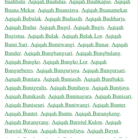
buahbatu
,
Aqiqah Buahdua
,
Aqiqah Buahkapas
,
Aqiqah
Buana Mekar
,
Aqiqah Buanajaya
,
Aqiqah Buanamekar
,
Aqiqah Bubulak
,
Aqiqah Budiasih
,
Aqiqah Budiharja
,
Aqiqah Budur
,
Aqiqah Bugel
,
Aqiqah Bugis
,
Aqiqah
Bugistua
,
Aqiqah Bulak
,
Aqiqah Bulak Lor
,
Aqiqah
Bumi Sari
,
Aqiqah Bumiwangi
,
Aqiqah Bunar
,
Aqiqah
Bunder
,
Aqiqah Bungbangsari
,
Aqiqah Bungbulang
,
Aqiqah Bungko
,
Aqiqah Bungko Lor
,
Aqiqah
Bungurberes
,
Aqiqah Bungurjaya
,
Aqiqah Bungursari
,
Aqiqah Buniara
,
Aqiqah Buniasih
,
Aqiqah Bunibakti
,
Aqiqah Bunigeulis
,
Aqiqah Bunihayu
,
Aqiqah Bunijaya
,
Aqiqah Bunikasih
,
Aqiqah Buninagara
,
Aqiqah Bunisari
,
Aqiqah Buniseuri
,
Aqiqah Buniwangi
,
Aqiqah Bunter
,
Aqiqah Buntet
,
Aqiqah Buntu
,
Aqiqah Burangkeng
,
Aqiqah Burangrang
,
Aqiqah Burujul Kulon
,
Aqiqah
Burujul Wetan
,
Aqiqah Burujuljaya
,
Aqiqah Buyut
,