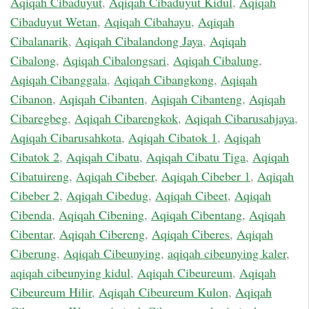
Aqiqah Cibaduyut
,
Aqiqah Cibaduyut Kidul
,
Aqiqah
Cibaduyut Wetan
,
Aqiqah Cibahayu
,
Aqiqah
Cibalanarik
,
Aqiqah Cibalandong Jaya
,
Aqiqah
Cibalong
,
Aqiqah Cibalongsari
,
Aqiqah Cibalung
,
Aqiqah Cibanggala
,
Aqiqah Cibangkong
,
Aqiqah
Cibanon
,
Aqiqah Cibanten
,
Aqiqah Cibanteng
,
Aqiqah
Cibaregbeg
,
Aqiqah Cibarengkok
,
Aqiqah Cibarusahjaya
,
Aqiqah Cibarusahkota
,
Aqiqah Cibatok 1
,
Aqiqah
Cibatok 2
,
Aqiqah Cibatu
,
Aqiqah Cibatu Tiga
,
Aqiqah
Cibatuireng
,
Aqiqah Cibeber
,
Aqiqah Cibeber 1
,
Aqiqah
Cibeber 2
,
Aqiqah Cibedug
,
Aqiqah Cibeet
,
Aqiqah
Cibenda
,
Aqiqah Cibening
,
Aqiqah Cibentang
,
Aqiqah
Cibentar
,
Aqiqah Cibereng
,
Aqiqah Ciberes
,
Aqiqah
Ciberung
,
Aqiqah Cibeunying
,
aqiqah cibeunying kaler
,
aqiqah cibeunying kidul
,
Aqiqah Cibeureum
,
Aqiqah
Cibeureum Hilir
,
Aqiqah Cibeureum Kulon
,
Aqiqah