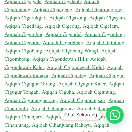
Aqiqah Cigagade
,
Aqiqah Cigaleuh
,
Aqiqah
Cigalontang
,
Aqiqah Ciganjeng
,
Aqiqah Cigaronggong
,
Aqiqah Cigarukgak
,
Aqiqah Cigasong
,
Aqiqah Cigayam
,
Aqiqah Cigedang
,
Aqiqah Cigedug
,
Aqiqah Cigelam
,
Aqiqah Cigembor
,
Aqiqah Cigendel
,
Aqiqah Cigending
,
Aqiqah Cigentur
,
Aqiqah Cigereleng
,
Aqiqah Cigintung
,
Aqiqah Cigobang
,
Aqiqah Cigobang Wangi
,
Aqiqah
Cigombong
,
Aqiqah Cigondewah Hilir
,
Aqiqah
Cigondewah Kaler
,
Aqiqah Cigondewah Kidul
,
Aqiqah
Cigondewah Rahayu
,
Aqiqah Cigudeg
,
Aqiqah Cigugur
,
Aqiqah Cigugur Girang
,
Aqiqah Cigugur Kaler
,
Aqiqah
Cigugur Tengah
,
Aqiqah Ciguha
,
Aqiqah Cigunung
,
Aqiqah Cigunungherang
,
Aqiqah Cigunungsari
,
Aqiqah
Cihambulu
,
Aqiqah Cihamerang
,
Aqiqah Cihampelas
,
Chat Sekarang
Aqiqah Cihanjaro
,
Aqiqah Cihanjawar
,
Aqiqah
Cihanjuang
,
Aqiqah Cihanjuang Rahayu
,
Aqiqah