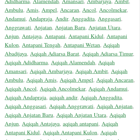
Adidharma
,
Alamendah
,
Amansari
,
Ambarjaya
,
Ambit
,
Ambulu
,
Amis
,
Ampel
,
Ancaran
,
Ancol
,
Ancolmekar
,
Andamui
,
Andapraja
,
Andir
,
Anggadita
,
Anggasari
,
Anggrawati
,
Anjatan
,
Anjatan Baru
,
Anjatan Utara
,
Anjun
,
Antajaya
,
Antapani
,
Antapani Kidul
,
Antapani
Kulon
,
Antapani Tengah
,
Antapani Wetan
,
Aqiqah
Abadijaya
,
Aqiqah Adiarsa Barat
,
Aqiqah Adiarsa Timur
,
Aqiqah Adidharma
,
Aqiqah Alamendah
,
Aqiqah
Amansari
,
Aqiqah Ambarjaya
,
Aqiqah Ambit
,
Aqiqah
Ambulu
,
Aqiqah Amis
,
Aqiqah Ampel
,
Aqiqah Ancaran
,
Aqiqah Ancol
,
Aqiqah Ancolmekar
,
Aqiqah Andamui
,
Aqiqah Andapraja
,
aqiqah andir
,
Aqiqah Anggadita
,
Aqiqah Anggasari
,
Aqiqah Anggrawati
,
Aqiqah Anjatan
,
Aqiqah Anjatan Baru
,
Aqiqah Anjatan Utara
,
Aqiqah
Anjun
,
Aqiqah Antajaya
,
aqiqah antapani
,
Aqiqah
Antapani Kidul
,
Aqiqah Antapani Kulon
,
Aqiqah