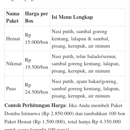
Nama
Harga per
Isi Menu Lengkap
Paket
Box
Nasi putih, sambal goreng
Rp
Hemat
kentang, lalapan & sambal,
15.000/box
pisang, kerupuk, air minum
Nasi putih, telur balado/semur,
Rp
Nikmat
sambal goreng kentang, lalapan,
19.500/box
pisang, kerupuk, air minum
Nasi putih, ayam bakar/goreng,
Rp
Puas
sambal goreng kentang, lalapan,
24.500/box
pisang, kerupuk, air minum
Contoh Perhitungan Harga
: Jika Anda membeli Paket
Domba Istimewa (Rp 2.850.000) dan tambahkan 100 box
Paket Hemat (Rp 1.500.000), total hanya Rp 4.350.000
untuk acara komplit 100 porsi!