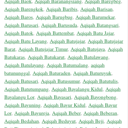
Aqiqah Baok
,
Aqiqah Baranangsiang
,
Aqiqah Baregbeg
,
Aqiqah Barengkok
,
Aqiqah Baribis
,
Aqiqah Barisan
,
Aqiqah Baros
,
Aqiqah Barugbug
,
Aqiqah Barumekar
,
Aqiqah Barusari
,
Aqiqah Barusuda
,
Aqiqah Batangsari
,
Aqiqah Batok
,
Aqiqah Battembat
,
Aqiqah Batu Jajar
,
Aqiqah Batu Layang
,
Aqiqah Batujajar
,
Aqiqah Batujajar
Barat
,
Aqiqah Batujajar Timur
,
Aqiqah Batujaya
,
Aqiqah
Batukaras
,
Aqiqah Batukarut
,
Aqiqah Batulawang
,
Aqiqah Batulayang
,
Aqiqah Batumalang
,
aqiqah
batununggal
,
Aqiqah Baturaden
,
Aqiqah Baturuyuk
,
Aqiqah Batusari
,
Aqiqah Batusumur
,
Aqiqah Batutulis
,
Aqiqah Batutumpang
,
Aqiqah Bayalangu Kidul
,
Aqiqah
Bayalangu Lor
,
Aqiqah Bayasari
,
Aqiqah Bayongbong
,
Aqiqah Bayuning
,
Aqiqah Bayur Kidul
,
Aqiqah Bayur
Lor
,
Aqiqah Bayureja
,
Aqiqah Beber
,
Aqiqah Beberan
,
Aqiqah Bedahan
,
Aqiqah Beduyut
,
Aqiqah Beji
,
Aqiqah