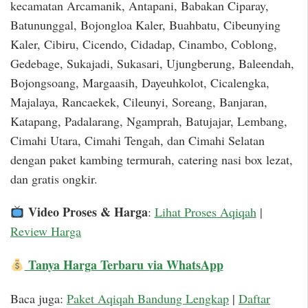
kecamatan Arcamanik, Antapani, Babakan Ciparay,
Batununggal, Bojongloa Kaler, Buahbatu, Cibeunying
Kaler, Cibiru, Cicendo, Cidadap, Cinambo, Coblong,
Gedebage, Sukajadi, Sukasari, Ujungberung, Baleendah,
Bojongsoang, Margaasih, Dayeuhkolot, Cicalengka,
Majalaya, Rancaekek, Cileunyi, Soreang, Banjaran,
Katapang, Padalarang, Ngamprah, Batujajar, Lembang,
Cimahi Utara, Cimahi Tengah, dan Cimahi Selatan
dengan paket kambing termurah, catering nasi box lezat,
dan gratis ongkir.
Video Proses & Harga
:
Lihat Proses Aqiqah
|
Review Harga
Tanya Harga Terbaru via WhatsApp
Baca juga:
Paket Aqiqah Bandung Lengkap
|
Daftar