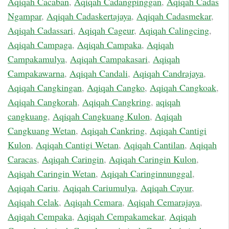
Aqiqah Cacaban
,
Aqiqah Cadangpinggan
,
Aqiqah Cadas
Ngampar
,
Aqiqah Cadaskertajaya
,
Aqiqah Cadasmekar
,
Aqiqah Cadassari
,
Aqiqah Cageur
,
Aqiqah Calingcing
,
Aqiqah Campaga
,
Aqiqah Campaka
,
Aqiqah
Campakamulya
,
Aqiqah Campakasari
,
Aqiqah
Campakawarna
,
Aqiqah Candali
,
Aqiqah Candrajaya
,
Aqiqah Cangkingan
,
Aqiqah Cangko
,
Aqiqah Cangkoak
,
Aqiqah Cangkorah
,
Aqiqah Cangkring
,
aqiqah
cangkuang
,
Aqiqah Cangkuang Kulon
,
Aqiqah
Cangkuang Wetan
,
Aqiqah Cankring
,
Aqiqah Cantigi
Kulon
,
Aqiqah Cantigi Wetan
,
Aqiqah Cantilan
,
Aqiqah
Caracas
,
Aqiqah Caringin
,
Aqiqah Caringin Kulon
,
Aqiqah Caringin Wetan
,
Aqiqah Caringinnunggal
,
Aqiqah Cariu
,
Aqiqah Cariumulya
,
Aqiqah Cayur
,
Aqiqah Celak
,
Aqiqah Cemara
,
Aqiqah Cemarajaya
,
Aqiqah Cempaka
,
Aqiqah Cempakamekar
,
Aqiqah