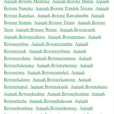
Aqiqah Bojong Menteng
,
Aqiqah Bojong Murni
,
Aqiqah
Bojong Nangka
,
Aqiqah Bojong Pondok Terong
,
Aqiqah
Bojong Rangkas
,
Aqiqah Bojong Rawalumbu
,
Aqiqah
Bojong Sempu
,
Aqiqah Bojong Timur
,
Aqiqah Bojong
Tugu
,
Aqiqah Bojong Wetan
,
Aqiqah Bojongasih
,
Aqiqah Bojongcideres
,
Aqiqah Bojongemas
,
Aqiqah
Bojonggaling
,
Aqiqah Bojonggambir
,
Aqiqah
Bojonggaok
,
Aqiqah Bojonggebang
,
Aqiqah
Bojonggedang
,
Aqiqah Bojonggenteng
,
Aqiqah
Bojonghaleuang
,
Aqiqah Bojongherang
,
Aqiqah
Bojongjaya
,
Aqiqah Bojongjengkol
,
Aqiqah
Bojongkalong
,
Aqiqah Bojongkantong
,
Aqiqah
Bojongkapol
,
Aqiqah Bojongkasih
,
Aqiqah Bojongkaso
,
Aqiqah Bojongkeding
,
Aqiqah Bojongkembar
,
Aqiqah
Bojongkerta
,
Aqiqah Bojongkokosan
,
Aqiqah
Bojongkondang
,
Aqiqah Bojongkoneng
,
Aqiqah