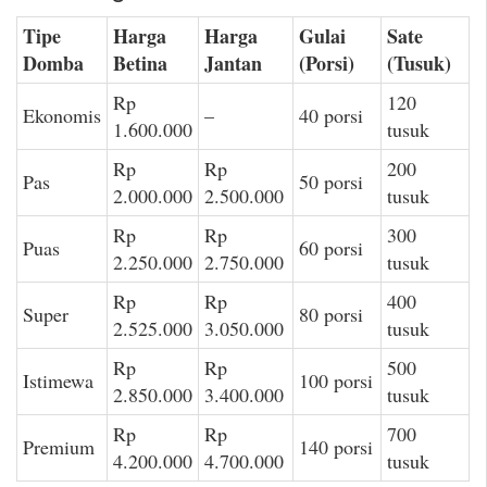
Tipe
Harga
Harga
Gulai
Sate
Domba
Betina
Jantan
(Porsi)
(Tusuk)
Rp
120
Ekonomis
–
40 porsi
1.600.000
tusuk
Rp
Rp
200
Pas
50 porsi
2.000.000
2.500.000
tusuk
Rp
Rp
300
Puas
60 porsi
2.250.000
2.750.000
tusuk
Rp
Rp
400
Super
80 porsi
2.525.000
3.050.000
tusuk
Rp
Rp
500
Istimewa
100 porsi
2.850.000
3.400.000
tusuk
Rp
Rp
700
Premium
140 porsi
4.200.000
4.700.000
tusuk