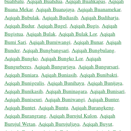
buahbatu
,
Aqiqah Buahdua
,
Aqiqah Buahkapas
,
Aqiqah
Buana Mekar
,
Aqiqah Buanajaya
,
Aqiqah Buanamekar
,
Aqiqah Bubulak
,
Aqiqah Budiasih
,
Aqiqah Budiharja
,
Aqiqah Budur
,
Aqiqah Bugel
,
Aqiqah Bugis
,
Aqiqah
Bugistua
,
Aqiqah Bulak
,
Aqiqah Bulak Lor
,
Aqiqah
Bumi Sari
,
Aqiqah Bumiwangi
,
Aqiqah Bunar
,
Aqiqah
Bunder
,
Aqiqah Bungbangsari
,
Aqiqah Bungbulang
,
Aqiqah Bungko
,
Aqiqah Bungko Lor
,
Aqiqah
Bungurberes
,
Aqiqah Bungurjaya
,
Aqiqah Bungursari
,
Aqiqah Buniara
,
Aqiqah Buniasih
,
Aqiqah Bunibakti
,
Aqiqah Bunigeulis
,
Aqiqah Bunihayu
,
Aqiqah Bunijaya
,
Aqiqah Bunikasih
,
Aqiqah Buninagara
,
Aqiqah Bunisari
,
Aqiqah Buniseuri
,
Aqiqah Buniwangi
,
Aqiqah Bunter
,
Aqiqah Buntet
,
Aqiqah Buntu
,
Aqiqah Burangkeng
,
Aqiqah Burangrang
,
Aqiqah Burujul Kulon
,
Aqiqah
Burujul Wetan
,
Aqiqah Burujuljaya
,
Aqiqah Buyut
,