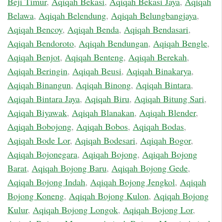
Beji Timur
,
Aqiqah Bekasi
,
Aqiqah Bekasi Jaya
,
Aqiqah
Belawa
,
Aqiqah Belendung
,
Aqiqah Belungbangjaya
,
Aqiqah Bencoy
,
Aqiqah Benda
,
Aqiqah Bendasari
,
Aqiqah Bendoroto
,
Aqiqah Bendungan
,
Aqiqah Bengle
,
Aqiqah Benjot
,
Aqiqah Benteng
,
Aqiqah Berekah
,
Aqiqah Beringin
,
Aqiqah Beusi
,
Aqiqah Binakarya
,
Aqiqah Binangun
,
Aqiqah Binong
,
Aqiqah Bintara
,
Aqiqah Bintara Jaya
,
Aqiqah Biru
,
Aqiqah Bitung Sari
,
Aqiqah Biyawak
,
Aqiqah Blanakan
,
Aqiqah Blender
,
Aqiqah Bobojong
,
Aqiqah Bobos
,
Aqiqah Bodas
,
Aqiqah Bode Lor
,
Aqiqah Bodesari
,
Aqiqah Bogor
,
Aqiqah Bojonegara
,
Aqiqah Bojong
,
Aqiqah Bojong
Barat
,
Aqiqah Bojong Baru
,
Aqiqah Bojong Gede
,
Aqiqah Bojong Indah
,
Aqiqah Bojong Jengkol
,
Aqiqah
Bojong Koneng
,
Aqiqah Bojong Kulon
,
Aqiqah Bojong
Kulur
,
Aqiqah Bojong Longok
,
Aqiqah Bojong Lor
,