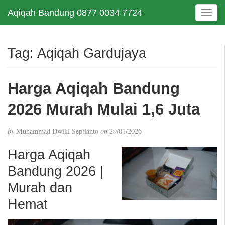
Aqiqah Bandung 0877 0034 7724
T
o
g
g
Tag:
Aqiqah Gardujaya
l
e
n
Harga Aqiqah Bandung
a
v
2026 Murah Mulai 1,6 Juta
i
g
by
Muhammad Dwiki Septianto
on
29/01/2026
a
t
Harga Aqiqah
i
Bandung 2026 |
o
n
Murah dan
Hemat