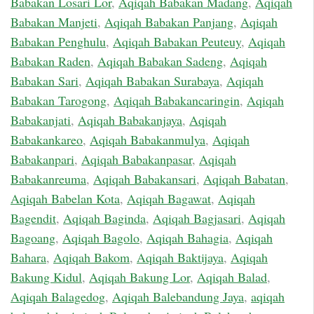
Babakan Losari Lor
,
Aqiqah Babakan Madang
,
Aqiqah
Babakan Manjeti
,
Aqiqah Babakan Panjang
,
Aqiqah
Babakan Penghulu
,
Aqiqah Babakan Peuteuy
,
Aqiqah
Babakan Raden
,
Aqiqah Babakan Sadeng
,
Aqiqah
Babakan Sari
,
Aqiqah Babakan Surabaya
,
Aqiqah
Babakan Tarogong
,
Aqiqah Babakancaringin
,
Aqiqah
Babakanjati
,
Aqiqah Babakanjaya
,
Aqiqah
Babakankareo
,
Aqiqah Babakanmulya
,
Aqiqah
Babakanpari
,
Aqiqah Babakanpasar
,
Aqiqah
Babakanreuma
,
Aqiqah Babakansari
,
Aqiqah Babatan
,
Aqiqah Babelan Kota
,
Aqiqah Bagawat
,
Aqiqah
Bagendit
,
Aqiqah Baginda
,
Aqiqah Bagjasari
,
Aqiqah
Bagoang
,
Aqiqah Bagolo
,
Aqiqah Bahagia
,
Aqiqah
Bahara
,
Aqiqah Bakom
,
Aqiqah Baktijaya
,
Aqiqah
Bakung Kidul
,
Aqiqah Bakung Lor
,
Aqiqah Balad
,
Aqiqah Balagedog
,
Aqiqah Balebandung Jaya
,
aqiqah