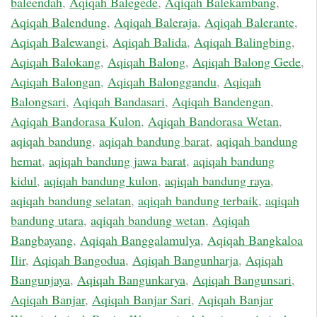
baleendah
,
Aqiqah Balegede
,
Aqiqah Balekambang
,
Aqiqah Balendung
,
Aqiqah Baleraja
,
Aqiqah Balerante
,
Aqiqah Balewangi
,
Aqiqah Balida
,
Aqiqah Balingbing
,
Aqiqah Balokang
,
Aqiqah Balong
,
Aqiqah Balong Gede
,
Aqiqah Balongan
,
Aqiqah Balonggandu
,
Aqiqah
Balongsari
,
Aqiqah Bandasari
,
Aqiqah Bandengan
,
Aqiqah Bandorasa Kulon
,
Aqiqah Bandorasa Wetan
,
aqiqah bandung
,
aqiqah bandung barat
,
aqiqah bandung
hemat
,
aqiqah bandung jawa barat
,
aqiqah bandung
kidul
,
aqiqah bandung kulon
,
aqiqah bandung raya
,
aqiqah bandung selatan
,
aqiqah bandung terbaik
,
aqiqah
bandung utara
,
aqiqah bandung wetan
,
Aqiqah
Bangbayang
,
Aqiqah Banggalamulya
,
Aqiqah Bangkaloa
Ilir
,
Aqiqah Bangodua
,
Aqiqah Bangunharja
,
Aqiqah
Bangunjaya
,
Aqiqah Bangunkarya
,
Aqiqah Bangunsari
,
Aqiqah Banjar
,
Aqiqah Banjar Sari
,
Aqiqah Banjar