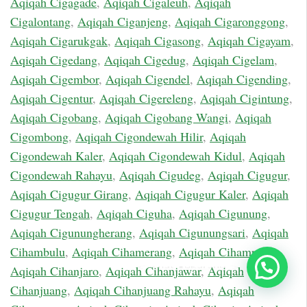
Aqiqah Cigagade
,
Aqiqah Cigaleuh
,
Aqiqah
Cigalontang
,
Aqiqah Ciganjeng
,
Aqiqah Cigaronggong
,
Aqiqah Cigarukgak
,
Aqiqah Cigasong
,
Aqiqah Cigayam
,
Aqiqah Cigedang
,
Aqiqah Cigedug
,
Aqiqah Cigelam
,
Aqiqah Cigembor
,
Aqiqah Cigendel
,
Aqiqah Cigending
,
Aqiqah Cigentur
,
Aqiqah Cigereleng
,
Aqiqah Cigintung
,
Aqiqah Cigobang
,
Aqiqah Cigobang Wangi
,
Aqiqah
Cigombong
,
Aqiqah Cigondewah Hilir
,
Aqiqah
Cigondewah Kaler
,
Aqiqah Cigondewah Kidul
,
Aqiqah
Cigondewah Rahayu
,
Aqiqah Cigudeg
,
Aqiqah Cigugur
,
Aqiqah Cigugur Girang
,
Aqiqah Cigugur Kaler
,
Aqiqah
Cigugur Tengah
,
Aqiqah Ciguha
,
Aqiqah Cigunung
,
Aqiqah Cigunungherang
,
Aqiqah Cigunungsari
,
Aqiqah
Cihambulu
,
Aqiqah Cihamerang
,
Aqiqah Cihampelas
,
Chat Sekarang
Aqiqah Cihanjaro
,
Aqiqah Cihanjawar
,
Aqiqah
Cihanjuang
,
Aqiqah Cihanjuang Rahayu
,
Aqiqah