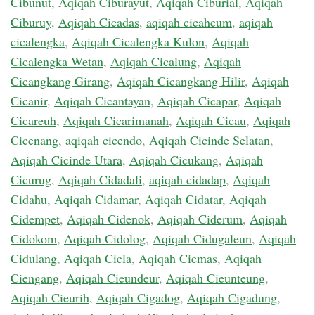
Cibunut
,
Aqiqah Ciburayut
,
Aqiqah Ciburial
,
Aqiqah
Ciburuy
,
Aqiqah Cicadas
,
aqiqah cicaheum
,
aqiqah
cicalengka
,
Aqiqah Cicalengka Kulon
,
Aqiqah
Cicalengka Wetan
,
Aqiqah Cicalung
,
Aqiqah
Cicangkang Girang
,
Aqiqah Cicangkang Hilir
,
Aqiqah
Cicanir
,
Aqiqah Cicantayan
,
Aqiqah Cicapar
,
Aqiqah
Cicareuh
,
Aqiqah Cicarimanah
,
Aqiqah Cicau
,
Aqiqah
Cicenang
,
aqiqah cicendo
,
Aqiqah Cicinde Selatan
,
Aqiqah Cicinde Utara
,
Aqiqah Cicukang
,
Aqiqah
Cicurug
,
Aqiqah Cidadali
,
aqiqah cidadap
,
Aqiqah
Cidahu
,
Aqiqah Cidamar
,
Aqiqah Cidatar
,
Aqiqah
Cidempet
,
Aqiqah Cidenok
,
Aqiqah Ciderum
,
Aqiqah
Cidokom
,
Aqiqah Cidolog
,
Aqiqah Cidugaleun
,
Aqiqah
Cidulang
,
Aqiqah Ciela
,
Aqiqah Ciemas
,
Aqiqah
Ciengang
,
Aqiqah Cieundeur
,
Aqiqah Cieunteung
,
Aqiqah Cieurih
,
Aqiqah Cigadog
,
Aqiqah Cigadung
,