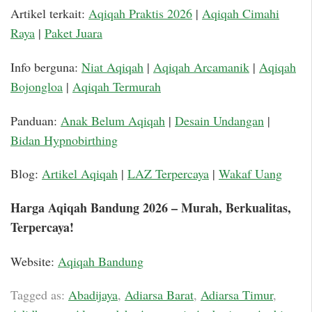
Artikel terkait:
Aqiqah Praktis 2026
|
Aqiqah Cimahi
Raya
|
Paket Juara
Info berguna:
Niat Aqiqah
|
Aqiqah Arcamanik
|
Aqiqah
Bojongloa
|
Aqiqah Termurah
Panduan:
Anak Belum Aqiqah
|
Desain Undangan
|
Bidan Hypnobirthing
Blog:
Artikel Aqiqah
|
LAZ Terpercaya
|
Wakaf Uang
Harga Aqiqah Bandung 2026 – Murah, Berkualitas,
Terpercaya!
Website:
Aqiqah Bandung
Tagged as:
Abadijaya
,
Adiarsa Barat
,
Adiarsa Timur
,