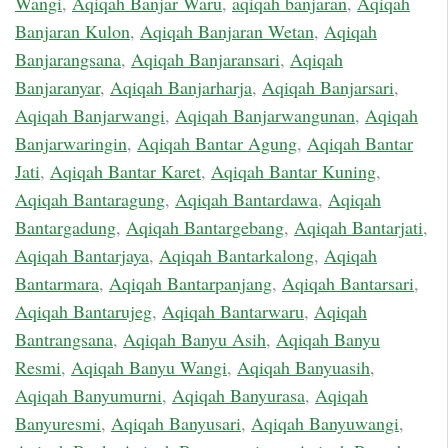
Wangi
,
Aqiqah Banjar Waru
,
aqiqah banjaran
,
Aqiqah
Banjaran Kulon
,
Aqiqah Banjaran Wetan
,
Aqiqah
Banjarangsana
,
Aqiqah Banjaransari
,
Aqiqah
Banjaranyar
,
Aqiqah Banjarharja
,
Aqiqah Banjarsari
,
Aqiqah Banjarwangi
,
Aqiqah Banjarwangunan
,
Aqiqah
Banjarwaringin
,
Aqiqah Bantar Agung
,
Aqiqah Bantar
Jati
,
Aqiqah Bantar Karet
,
Aqiqah Bantar Kuning
,
Aqiqah Bantaragung
,
Aqiqah Bantardawa
,
Aqiqah
Bantargadung
,
Aqiqah Bantargebang
,
Aqiqah Bantarjati
,
Aqiqah Bantarjaya
,
Aqiqah Bantarkalong
,
Aqiqah
Bantarmara
,
Aqiqah Bantarpanjang
,
Aqiqah Bantarsari
,
Aqiqah Bantarujeg
,
Aqiqah Bantarwaru
,
Aqiqah
Bantrangsana
,
Aqiqah Banyu Asih
,
Aqiqah Banyu
Resmi
,
Aqiqah Banyu Wangi
,
Aqiqah Banyuasih
,
Aqiqah Banyumurni
,
Aqiqah Banyurasa
,
Aqiqah
Banyuresmi
,
Aqiqah Banyusari
,
Aqiqah Banyuwangi
,