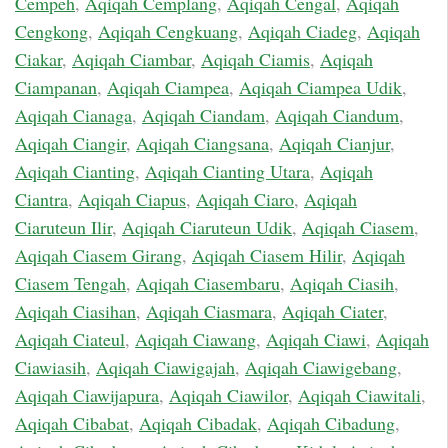
Cempeh
,
Aqiqah Cemplang
,
Aqiqah Cengal
,
Aqiqah
Cengkong
,
Aqiqah Cengkuang
,
Aqiqah Ciadeg
,
Aqiqah
Ciakar
,
Aqiqah Ciambar
,
Aqiqah Ciamis
,
Aqiqah
Ciampanan
,
Aqiqah Ciampea
,
Aqiqah Ciampea Udik
,
Aqiqah Cianaga
,
Aqiqah Ciandam
,
Aqiqah Ciandum
,
Aqiqah Ciangir
,
Aqiqah Ciangsana
,
Aqiqah Cianjur
,
Aqiqah Cianting
,
Aqiqah Cianting Utara
,
Aqiqah
Ciantra
,
Aqiqah Ciapus
,
Aqiqah Ciaro
,
Aqiqah
Ciaruteun Ilir
,
Aqiqah Ciaruteun Udik
,
Aqiqah Ciasem
,
Aqiqah Ciasem Girang
,
Aqiqah Ciasem Hilir
,
Aqiqah
Ciasem Tengah
,
Aqiqah Ciasembaru
,
Aqiqah Ciasih
,
Aqiqah Ciasihan
,
Aqiqah Ciasmara
,
Aqiqah Ciater
,
Aqiqah Ciateul
,
Aqiqah Ciawang
,
Aqiqah Ciawi
,
Aqiqah
Ciawiasih
,
Aqiqah Ciawigajah
,
Aqiqah Ciawigebang
,
Aqiqah Ciawijapura
,
Aqiqah Ciawilor
,
Aqiqah Ciawitali
,
Aqiqah Cibabat
,
Aqiqah Cibadak
,
Aqiqah Cibadung
,