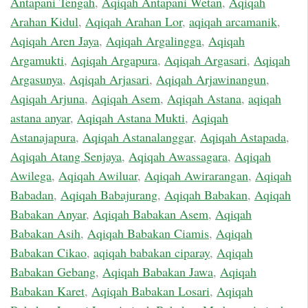
Antapani Tengah
,
Aqiqah Antapani Wetan
,
Aqiqah
Arahan Kidul
,
Aqiqah Arahan Lor
,
aqiqah arcamanik
,
Aqiqah Aren Jaya
,
Aqiqah Argalingga
,
Aqiqah
Argamukti
,
Aqiqah Argapura
,
Aqiqah Argasari
,
Aqiqah
Argasunya
,
Aqiqah Arjasari
,
Aqiqah Arjawinangun
,
Aqiqah Arjuna
,
Aqiqah Asem
,
Aqiqah Astana
,
aqiqah
astana anyar
,
Aqiqah Astana Mukti
,
Aqiqah
Astanajapura
,
Aqiqah Astanalanggar
,
Aqiqah Astapada
,
Aqiqah Atang Senjaya
,
Aqiqah Awassagara
,
Aqiqah
Awilega
,
Aqiqah Awiluar
,
Aqiqah Awirarangan
,
Aqiqah
Babadan
,
Aqiqah Babajurang
,
Aqiqah Babakan
,
Aqiqah
Babakan Anyar
,
Aqiqah Babakan Asem
,
Aqiqah
Babakan Asih
,
Aqiqah Babakan Ciamis
,
Aqiqah
Babakan Cikao
,
aqiqah babakan ciparay
,
Aqiqah
Babakan Gebang
,
Aqiqah Babakan Jawa
,
Aqiqah
Babakan Karet
,
Aqiqah Babakan Losari
,
Aqiqah