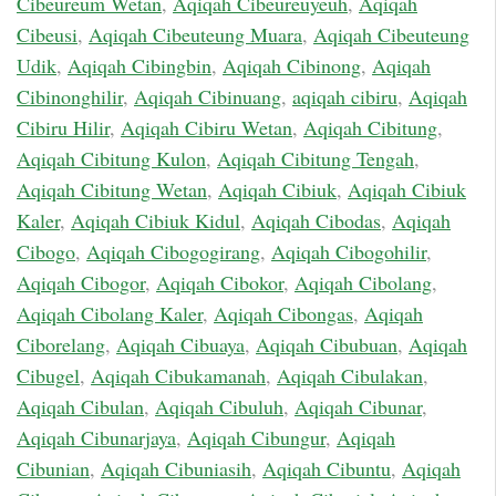
Cibeureum Wetan
,
Aqiqah Cibeureuyeuh
,
Aqiqah
Cibeusi
,
Aqiqah Cibeuteung Muara
,
Aqiqah Cibeuteung
Udik
,
Aqiqah Cibingbin
,
Aqiqah Cibinong
,
Aqiqah
Cibinonghilir
,
Aqiqah Cibinuang
,
aqiqah cibiru
,
Aqiqah
Cibiru Hilir
,
Aqiqah Cibiru Wetan
,
Aqiqah Cibitung
,
Aqiqah Cibitung Kulon
,
Aqiqah Cibitung Tengah
,
Aqiqah Cibitung Wetan
,
Aqiqah Cibiuk
,
Aqiqah Cibiuk
Kaler
,
Aqiqah Cibiuk Kidul
,
Aqiqah Cibodas
,
Aqiqah
Cibogo
,
Aqiqah Cibogogirang
,
Aqiqah Cibogohilir
,
Aqiqah Cibogor
,
Aqiqah Cibokor
,
Aqiqah Cibolang
,
Aqiqah Cibolang Kaler
,
Aqiqah Cibongas
,
Aqiqah
Ciborelang
,
Aqiqah Cibuaya
,
Aqiqah Cibubuan
,
Aqiqah
Cibugel
,
Aqiqah Cibukamanah
,
Aqiqah Cibulakan
,
Aqiqah Cibulan
,
Aqiqah Cibuluh
,
Aqiqah Cibunar
,
Aqiqah Cibunarjaya
,
Aqiqah Cibungur
,
Aqiqah
Cibunian
,
Aqiqah Cibuniasih
,
Aqiqah Cibuntu
,
Aqiqah