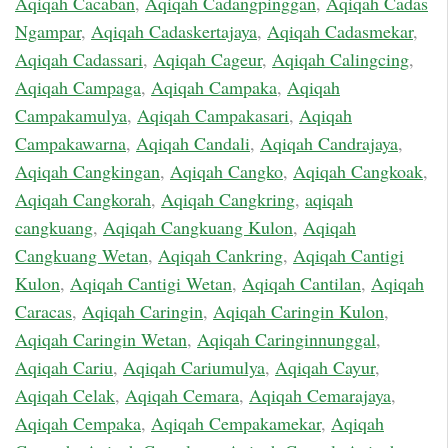
Aqiqah Cacaban
,
Aqiqah Cadangpinggan
,
Aqiqah Cadas
Ngampar
,
Aqiqah Cadaskertajaya
,
Aqiqah Cadasmekar
,
Aqiqah Cadassari
,
Aqiqah Cageur
,
Aqiqah Calingcing
,
Aqiqah Campaga
,
Aqiqah Campaka
,
Aqiqah
Campakamulya
,
Aqiqah Campakasari
,
Aqiqah
Campakawarna
,
Aqiqah Candali
,
Aqiqah Candrajaya
,
Aqiqah Cangkingan
,
Aqiqah Cangko
,
Aqiqah Cangkoak
,
Aqiqah Cangkorah
,
Aqiqah Cangkring
,
aqiqah
cangkuang
,
Aqiqah Cangkuang Kulon
,
Aqiqah
Cangkuang Wetan
,
Aqiqah Cankring
,
Aqiqah Cantigi
Kulon
,
Aqiqah Cantigi Wetan
,
Aqiqah Cantilan
,
Aqiqah
Caracas
,
Aqiqah Caringin
,
Aqiqah Caringin Kulon
,
Aqiqah Caringin Wetan
,
Aqiqah Caringinnunggal
,
Aqiqah Cariu
,
Aqiqah Cariumulya
,
Aqiqah Cayur
,
Aqiqah Celak
,
Aqiqah Cemara
,
Aqiqah Cemarajaya
,
Aqiqah Cempaka
,
Aqiqah Cempakamekar
,
Aqiqah