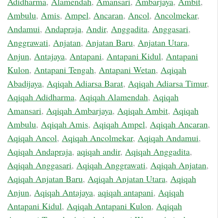
Adidharma
,
Alamendah
,
Amansari
,
Ambarjaya
,
Ambit
,
Ambulu
,
Amis
,
Ampel
,
Ancaran
,
Ancol
,
Ancolmekar
,
Andamui
,
Andapraja
,
Andir
,
Anggadita
,
Anggasari
,
Anggrawati
,
Anjatan
,
Anjatan Baru
,
Anjatan Utara
,
Anjun
,
Antajaya
,
Antapani
,
Antapani Kidul
,
Antapani
Kulon
,
Antapani Tengah
,
Antapani Wetan
,
Aqiqah
Abadijaya
,
Aqiqah Adiarsa Barat
,
Aqiqah Adiarsa Timur
,
Aqiqah Adidharma
,
Aqiqah Alamendah
,
Aqiqah
Amansari
,
Aqiqah Ambarjaya
,
Aqiqah Ambit
,
Aqiqah
Ambulu
,
Aqiqah Amis
,
Aqiqah Ampel
,
Aqiqah Ancaran
,
Aqiqah Ancol
,
Aqiqah Ancolmekar
,
Aqiqah Andamui
,
Aqiqah Andapraja
,
aqiqah andir
,
Aqiqah Anggadita
,
Aqiqah Anggasari
,
Aqiqah Anggrawati
,
Aqiqah Anjatan
,
Aqiqah Anjatan Baru
,
Aqiqah Anjatan Utara
,
Aqiqah
Anjun
,
Aqiqah Antajaya
,
aqiqah antapani
,
Aqiqah
Antapani Kidul
,
Aqiqah Antapani Kulon
,
Aqiqah