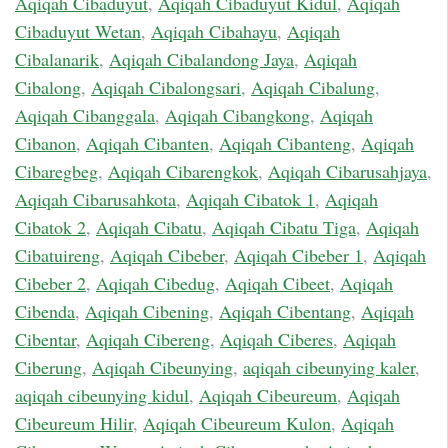
Aqiqah Cibaduyut
,
Aqiqah Cibaduyut Kidul
,
Aqiqah
Cibaduyut Wetan
,
Aqiqah Cibahayu
,
Aqiqah
Cibalanarik
,
Aqiqah Cibalandong Jaya
,
Aqiqah
Cibalong
,
Aqiqah Cibalongsari
,
Aqiqah Cibalung
,
Aqiqah Cibanggala
,
Aqiqah Cibangkong
,
Aqiqah
Cibanon
,
Aqiqah Cibanten
,
Aqiqah Cibanteng
,
Aqiqah
Cibaregbeg
,
Aqiqah Cibarengkok
,
Aqiqah Cibarusahjaya
,
Aqiqah Cibarusahkota
,
Aqiqah Cibatok 1
,
Aqiqah
Cibatok 2
,
Aqiqah Cibatu
,
Aqiqah Cibatu Tiga
,
Aqiqah
Cibatuireng
,
Aqiqah Cibeber
,
Aqiqah Cibeber 1
,
Aqiqah
Cibeber 2
,
Aqiqah Cibedug
,
Aqiqah Cibeet
,
Aqiqah
Cibenda
,
Aqiqah Cibening
,
Aqiqah Cibentang
,
Aqiqah
Cibentar
,
Aqiqah Cibereng
,
Aqiqah Ciberes
,
Aqiqah
Ciberung
,
Aqiqah Cibeunying
,
aqiqah cibeunying kaler
,
aqiqah cibeunying kidul
,
Aqiqah Cibeureum
,
Aqiqah
Cibeureum Hilir
,
Aqiqah Cibeureum Kulon
,
Aqiqah