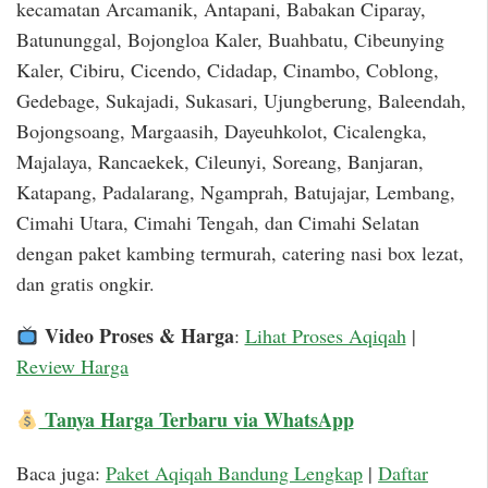
kecamatan Arcamanik, Antapani, Babakan Ciparay,
Batununggal, Bojongloa Kaler, Buahbatu, Cibeunying
Kaler, Cibiru, Cicendo, Cidadap, Cinambo, Coblong,
Gedebage, Sukajadi, Sukasari, Ujungberung, Baleendah,
Bojongsoang, Margaasih, Dayeuhkolot, Cicalengka,
Majalaya, Rancaekek, Cileunyi, Soreang, Banjaran,
Katapang, Padalarang, Ngamprah, Batujajar, Lembang,
Cimahi Utara, Cimahi Tengah, dan Cimahi Selatan
dengan paket kambing termurah, catering nasi box lezat,
dan gratis ongkir.
Video Proses & Harga
:
Lihat Proses Aqiqah
|
Review Harga
Tanya Harga Terbaru via WhatsApp
Baca juga:
Paket Aqiqah Bandung Lengkap
|
Daftar