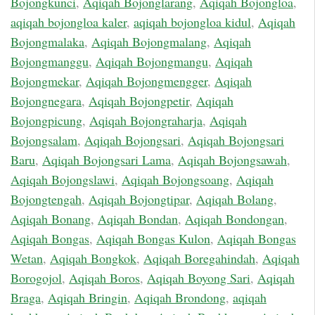
Bojongkunci
,
Aqiqah Bojonglarang
,
Aqiqah Bojongloa
,
aqiqah bojongloa kaler
,
aqiqah bojongloa kidul
,
Aqiqah
Bojongmalaka
,
Aqiqah Bojongmalang
,
Aqiqah
Bojongmanggu
,
Aqiqah Bojongmangu
,
Aqiqah
Bojongmekar
,
Aqiqah Bojongmengger
,
Aqiqah
Bojongnegara
,
Aqiqah Bojongpetir
,
Aqiqah
Bojongpicung
,
Aqiqah Bojongraharja
,
Aqiqah
Bojongsalam
,
Aqiqah Bojongsari
,
Aqiqah Bojongsari
Baru
,
Aqiqah Bojongsari Lama
,
Aqiqah Bojongsawah
,
Aqiqah Bojongslawi
,
Aqiqah Bojongsoang
,
Aqiqah
Bojongtengah
,
Aqiqah Bojongtipar
,
Aqiqah Bolang
,
Aqiqah Bonang
,
Aqiqah Bondan
,
Aqiqah Bondongan
,
Aqiqah Bongas
,
Aqiqah Bongas Kulon
,
Aqiqah Bongas
Wetan
,
Aqiqah Bongkok
,
Aqiqah Boregahindah
,
Aqiqah
Borogojol
,
Aqiqah Boros
,
Aqiqah Boyong Sari
,
Aqiqah
Braga
,
Aqiqah Bringin
,
Aqiqah Brondong
,
aqiqah