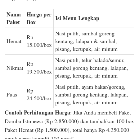
Nama
Harga per
Isi Menu Lengkap
Paket
Box
Nasi putih, sambal goreng
Rp
Hemat
kentang, lalapan & sambal,
15.000/box
pisang, kerupuk, air minum
Nasi putih, telur balado/semur,
Rp
Nikmat
sambal goreng kentang, lalapan,
19.500/box
pisang, kerupuk, air minum
Nasi putih, ayam bakar/goreng,
Rp
Puas
sambal goreng kentang, lalapan,
24.500/box
pisang, kerupuk, air minum
Contoh Perhitungan Harga
: Jika Anda membeli Paket
Domba Istimewa (Rp 2.850.000) dan tambahkan 100 box
Paket Hemat (Rp 1.500.000), total hanya Rp 4.350.000
untuk acara komplit 100 porsi!