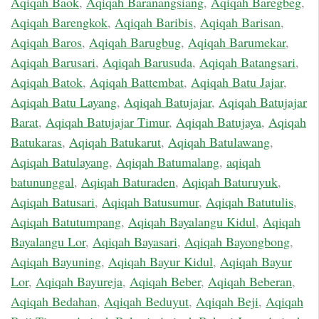
Aqiqah Baok
,
Aqiqah Baranangsiang
,
Aqiqah Baregbeg
,
Aqiqah Barengkok
,
Aqiqah Baribis
,
Aqiqah Barisan
,
Aqiqah Baros
,
Aqiqah Barugbug
,
Aqiqah Barumekar
,
Aqiqah Barusari
,
Aqiqah Barusuda
,
Aqiqah Batangsari
,
Aqiqah Batok
,
Aqiqah Battembat
,
Aqiqah Batu Jajar
,
Aqiqah Batu Layang
,
Aqiqah Batujajar
,
Aqiqah Batujajar
Barat
,
Aqiqah Batujajar Timur
,
Aqiqah Batujaya
,
Aqiqah
Batukaras
,
Aqiqah Batukarut
,
Aqiqah Batulawang
,
Aqiqah Batulayang
,
Aqiqah Batumalang
,
aqiqah
batununggal
,
Aqiqah Baturaden
,
Aqiqah Baturuyuk
,
Aqiqah Batusari
,
Aqiqah Batusumur
,
Aqiqah Batutulis
,
Aqiqah Batutumpang
,
Aqiqah Bayalangu Kidul
,
Aqiqah
Bayalangu Lor
,
Aqiqah Bayasari
,
Aqiqah Bayongbong
,
Aqiqah Bayuning
,
Aqiqah Bayur Kidul
,
Aqiqah Bayur
Lor
,
Aqiqah Bayureja
,
Aqiqah Beber
,
Aqiqah Beberan
,
Aqiqah Bedahan
,
Aqiqah Beduyut
,
Aqiqah Beji
,
Aqiqah