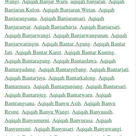
Wangi
,
Aqiqah Banjar Waru
,
aqiqah banjaran
,
Aqiqah
Banjaran Kulon
,
Aqiqah Banjaran Wetan
,
Aqiqah
Banjarangsana
,
Aqiqah Banjaransari
,
Aqiqah
Banjaranyar
,
Aqiqah Banjarharja
,
Aqiqah Banjarsari
,
Aqiqah Banjarwangi
,
Aqiqah Banjarwangunan
,
Aqiqah
Banjarwaringin
,
Aqiqah Bantar Agung
,
Aqiqah Bantar
Jati
,
Aqiqah Bantar Karet
,
Aqiqah Bantar Kuning
,
Aqiqah Bantaragung
,
Aqiqah Bantardawa
,
Aqiqah
Bantargadung
,
Aqiqah Bantargebang
,
Aqiqah Bantarjati
,
Aqiqah Bantarjaya
,
Aqiqah Bantarkalong
,
Aqiqah
Bantarmara
,
Aqiqah Bantarpanjang
,
Aqiqah Bantarsari
,
Aqiqah Bantarujeg
,
Aqiqah Bantarwaru
,
Aqiqah
Bantrangsana
,
Aqiqah Banyu Asih
,
Aqiqah Banyu
Resmi
,
Aqiqah Banyu Wangi
,
Aqiqah Banyuasih
,
Aqiqah Banyumurni
,
Aqiqah Banyurasa
,
Aqiqah
Banyuresmi
,
Aqiqah Banyusari
,
Aqiqah Banyuwangi
,