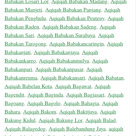
Babakan Losari Lor
,
Aqiqah Babakan Madang
,
Aqiqah
Babakan Manjeti
,
Aqiqah Babakan Panjang
,
Aqiqah
Babakan Penghulu
,
Aqiqah Babakan Peuteuy
,
Aqiqah
Babakan Raden
,
Aqiqah Babakan Sadeng
,
Aqiqah
Babakan Sari
,
Aqiqah Babakan Surabaya
,
Aqiqah
Babakan Tarogong
,
Aqiqah Babakancaringin
,
Aqiqah
Babakanjati
,
Aqiqah Babakanjaya
,
Aqiqah
Babakankareo
,
Aqiqah Babakanmulya
,
Aqiqah
Babakanpari
,
Aqiqah Babakanpasar
,
Aqiqah
Babakanreuma
,
Aqiqah Babakansari
,
Aqiqah Babatan
,
Aqiqah Babelan Kota
,
Aqiqah Bagawat
,
Aqiqah
Bagendit
,
Aqiqah Baginda
,
Aqiqah Bagjasari
,
Aqiqah
Bagoang
,
Aqiqah Bagolo
,
Aqiqah Bahagia
,
Aqiqah
Bahara
,
Aqiqah Bakom
,
Aqiqah Baktijaya
,
Aqiqah
Bakung Kidul
,
Aqiqah Bakung Lor
,
Aqiqah Balad
,
Aqiqah Balagedog
,
Aqiqah Balebandung Jaya
,
aqiqah