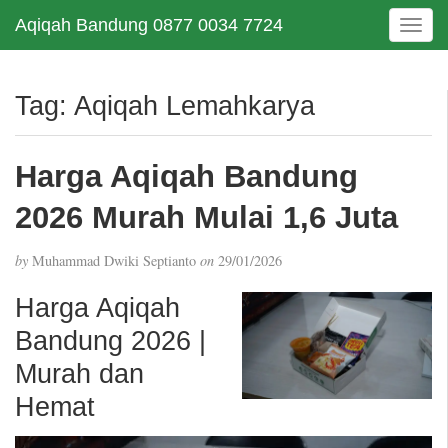
Aqiqah Bandung 0877 0034 7724
T
o
g
g
Tag:
Aqiqah Lemahkarya
l
e
n
Harga Aqiqah Bandung
a
v
2026 Murah Mulai 1,6 Juta
i
g
by
Muhammad Dwiki Septianto
on
29/01/2026
a
t
Harga Aqiqah
i
Bandung 2026 |
o
n
Murah dan
Hemat