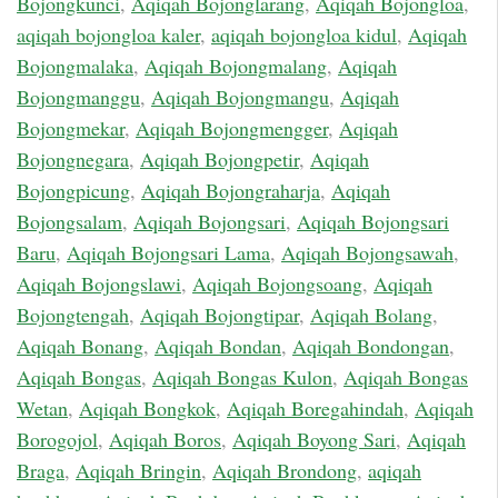
Bojongkunci
,
Aqiqah Bojonglarang
,
Aqiqah Bojongloa
,
aqiqah bojongloa kaler
,
aqiqah bojongloa kidul
,
Aqiqah
Bojongmalaka
,
Aqiqah Bojongmalang
,
Aqiqah
Bojongmanggu
,
Aqiqah Bojongmangu
,
Aqiqah
Bojongmekar
,
Aqiqah Bojongmengger
,
Aqiqah
Bojongnegara
,
Aqiqah Bojongpetir
,
Aqiqah
Bojongpicung
,
Aqiqah Bojongraharja
,
Aqiqah
Bojongsalam
,
Aqiqah Bojongsari
,
Aqiqah Bojongsari
Baru
,
Aqiqah Bojongsari Lama
,
Aqiqah Bojongsawah
,
Aqiqah Bojongslawi
,
Aqiqah Bojongsoang
,
Aqiqah
Bojongtengah
,
Aqiqah Bojongtipar
,
Aqiqah Bolang
,
Aqiqah Bonang
,
Aqiqah Bondan
,
Aqiqah Bondongan
,
Aqiqah Bongas
,
Aqiqah Bongas Kulon
,
Aqiqah Bongas
Wetan
,
Aqiqah Bongkok
,
Aqiqah Boregahindah
,
Aqiqah
Borogojol
,
Aqiqah Boros
,
Aqiqah Boyong Sari
,
Aqiqah
Braga
,
Aqiqah Bringin
,
Aqiqah Brondong
,
aqiqah