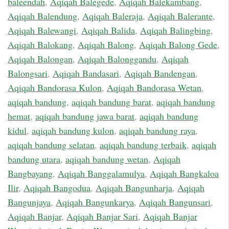
baleendah
,
Aqiqah Balegede
,
Aqiqah Balekambang
,
Aqiqah Balendung
,
Aqiqah Baleraja
,
Aqiqah Balerante
,
Aqiqah Balewangi
,
Aqiqah Balida
,
Aqiqah Balingbing
,
Aqiqah Balokang
,
Aqiqah Balong
,
Aqiqah Balong Gede
,
Aqiqah Balongan
,
Aqiqah Balonggandu
,
Aqiqah
Balongsari
,
Aqiqah Bandasari
,
Aqiqah Bandengan
,
Aqiqah Bandorasa Kulon
,
Aqiqah Bandorasa Wetan
,
aqiqah bandung
,
aqiqah bandung barat
,
aqiqah bandung
hemat
,
aqiqah bandung jawa barat
,
aqiqah bandung
kidul
,
aqiqah bandung kulon
,
aqiqah bandung raya
,
aqiqah bandung selatan
,
aqiqah bandung terbaik
,
aqiqah
bandung utara
,
aqiqah bandung wetan
,
Aqiqah
Bangbayang
,
Aqiqah Banggalamulya
,
Aqiqah Bangkaloa
Ilir
,
Aqiqah Bangodua
,
Aqiqah Bangunharja
,
Aqiqah
Bangunjaya
,
Aqiqah Bangunkarya
,
Aqiqah Bangunsari
,
Aqiqah Banjar
,
Aqiqah Banjar Sari
,
Aqiqah Banjar