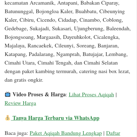
kecamatan Arcamanik, Antapani, Babakan Ciparay,
Batununggal, Bojongloa Kaler, Buahbatu, Cibeunying
Kaler, Cibiru, Cicendo, Cidadap, Cinambo, Coblong,
Gedebage, Sukajadi, Sukasari, Ujungberung, Baleendah,
Bojongsoang, Margaasih, Dayeuhkolot, Cicalengka,
Majalaya, Rancaekek, Cileunyi, Soreang, Banjaran,
Katapang, Padalarang, Ngamprah, Batujajar, Lembang,
Cimahi Utara, Cimahi Tengah, dan Cimahi Selatan
dengan paket kambing termurah, catering nasi box lezat,
dan gratis ongkir.
Video Proses & Harga
:
Lihat Proses Aqiqah
|
Review Harga
Tanya Harga Terbaru via WhatsApp
Baca juga:
Paket Aqiqah Bandung Lengkap
|
Daftar