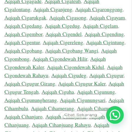
Aqiqah Cigagade
,
Aqiqah Cigaleuh
,
Aqiqah
Cigalontang
,
Aqiqah Ciganjeng
,
Aqiqah Cigaronggong
,
Aqiqah Cigarukgak
,
Aqiqah Cigasong
,
Aqiqah Cigayam
,
Aqiqah Cigedang
,
Aqiqah Cigedug
,
Aqiqah Cigelam
,
Aqiqah Cigembor
,
Aqiqah Cigendel
,
Aqiqah Cigending
,
Aqiqah Cigentur
,
Aqiqah Cigereleng
,
Aqiqah Cigintung
,
Aqiqah Cigobang
,
Aqiqah Cigobang Wangi
,
Aqiqah
Cigombong
,
Aqiqah Cigondewah Hilir
,
Aqiqah
Cigondewah Kaler
,
Aqiqah Cigondewah Kidul
,
Aqiqah
Cigondewah Rahayu
,
Aqiqah Cigudeg
,
Aqiqah Cigugur
,
Aqiqah Cigugur Girang
,
Aqiqah Cigugur Kaler
,
Aqiqah
Cigugur Tengah
,
Aqiqah Ciguha
,
Aqiqah Cigunung
,
Aqiqah Cigunungherang
,
Aqiqah Cigunungsari
,
Aqiqah
Cihambulu
,
Aqiqah Cihamerang
,
Aqiqah Cihampelas
,
Chat Sekarang
Aqiqah Cihanjaro
,
Aqiqah Cihanjawar
,
Aqiqah
Cihanjuang
,
Aqiqah Cihanjuang Rahayu
,
Aqiqah