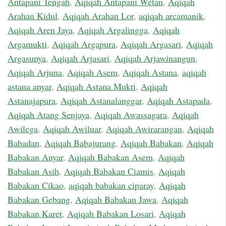
Antapani Tengah
,
Aqiqah Antapani Wetan
,
Aqiqah
Arahan Kidul
,
Aqiqah Arahan Lor
,
aqiqah arcamanik
,
Aqiqah Aren Jaya
,
Aqiqah Argalingga
,
Aqiqah
Argamukti
,
Aqiqah Argapura
,
Aqiqah Argasari
,
Aqiqah
Argasunya
,
Aqiqah Arjasari
,
Aqiqah Arjawinangun
,
Aqiqah Arjuna
,
Aqiqah Asem
,
Aqiqah Astana
,
aqiqah
astana anyar
,
Aqiqah Astana Mukti
,
Aqiqah
Astanajapura
,
Aqiqah Astanalanggar
,
Aqiqah Astapada
,
Aqiqah Atang Senjaya
,
Aqiqah Awassagara
,
Aqiqah
Awilega
,
Aqiqah Awiluar
,
Aqiqah Awirarangan
,
Aqiqah
Babadan
,
Aqiqah Babajurang
,
Aqiqah Babakan
,
Aqiqah
Babakan Anyar
,
Aqiqah Babakan Asem
,
Aqiqah
Babakan Asih
,
Aqiqah Babakan Ciamis
,
Aqiqah
Babakan Cikao
,
aqiqah babakan ciparay
,
Aqiqah
Babakan Gebang
,
Aqiqah Babakan Jawa
,
Aqiqah
Babakan Karet
,
Aqiqah Babakan Losari
,
Aqiqah