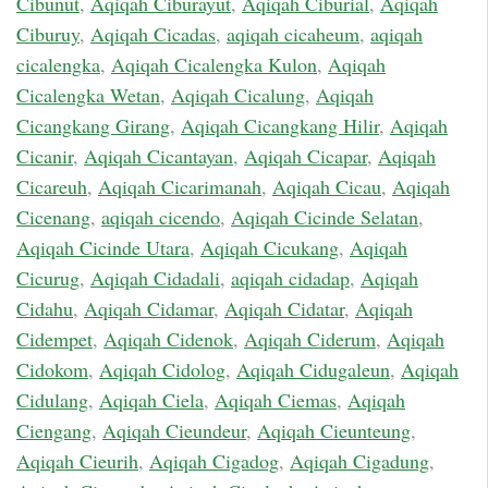
Cibunut
,
Aqiqah Ciburayut
,
Aqiqah Ciburial
,
Aqiqah
Ciburuy
,
Aqiqah Cicadas
,
aqiqah cicaheum
,
aqiqah
cicalengka
,
Aqiqah Cicalengka Kulon
,
Aqiqah
Cicalengka Wetan
,
Aqiqah Cicalung
,
Aqiqah
Cicangkang Girang
,
Aqiqah Cicangkang Hilir
,
Aqiqah
Cicanir
,
Aqiqah Cicantayan
,
Aqiqah Cicapar
,
Aqiqah
Cicareuh
,
Aqiqah Cicarimanah
,
Aqiqah Cicau
,
Aqiqah
Cicenang
,
aqiqah cicendo
,
Aqiqah Cicinde Selatan
,
Aqiqah Cicinde Utara
,
Aqiqah Cicukang
,
Aqiqah
Cicurug
,
Aqiqah Cidadali
,
aqiqah cidadap
,
Aqiqah
Cidahu
,
Aqiqah Cidamar
,
Aqiqah Cidatar
,
Aqiqah
Cidempet
,
Aqiqah Cidenok
,
Aqiqah Ciderum
,
Aqiqah
Cidokom
,
Aqiqah Cidolog
,
Aqiqah Cidugaleun
,
Aqiqah
Cidulang
,
Aqiqah Ciela
,
Aqiqah Ciemas
,
Aqiqah
Ciengang
,
Aqiqah Cieundeur
,
Aqiqah Cieunteung
,
Aqiqah Cieurih
,
Aqiqah Cigadog
,
Aqiqah Cigadung
,