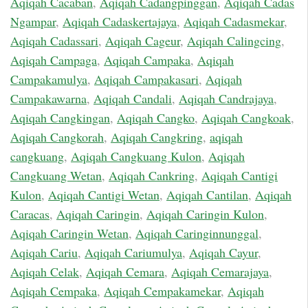
Aqiqah Cacaban
,
Aqiqah Cadangpinggan
,
Aqiqah Cadas
Ngampar
,
Aqiqah Cadaskertajaya
,
Aqiqah Cadasmekar
,
Aqiqah Cadassari
,
Aqiqah Cageur
,
Aqiqah Calingcing
,
Aqiqah Campaga
,
Aqiqah Campaka
,
Aqiqah
Campakamulya
,
Aqiqah Campakasari
,
Aqiqah
Campakawarna
,
Aqiqah Candali
,
Aqiqah Candrajaya
,
Aqiqah Cangkingan
,
Aqiqah Cangko
,
Aqiqah Cangkoak
,
Aqiqah Cangkorah
,
Aqiqah Cangkring
,
aqiqah
cangkuang
,
Aqiqah Cangkuang Kulon
,
Aqiqah
Cangkuang Wetan
,
Aqiqah Cankring
,
Aqiqah Cantigi
Kulon
,
Aqiqah Cantigi Wetan
,
Aqiqah Cantilan
,
Aqiqah
Caracas
,
Aqiqah Caringin
,
Aqiqah Caringin Kulon
,
Aqiqah Caringin Wetan
,
Aqiqah Caringinnunggal
,
Aqiqah Cariu
,
Aqiqah Cariumulya
,
Aqiqah Cayur
,
Aqiqah Celak
,
Aqiqah Cemara
,
Aqiqah Cemarajaya
,
Aqiqah Cempaka
,
Aqiqah Cempakamekar
,
Aqiqah