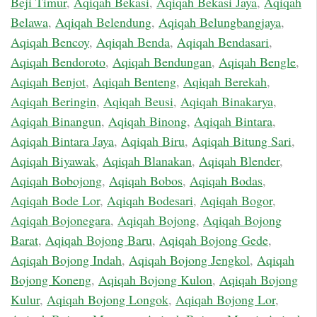
Beji Timur
,
Aqiqah Bekasi
,
Aqiqah Bekasi Jaya
,
Aqiqah
Belawa
,
Aqiqah Belendung
,
Aqiqah Belungbangjaya
,
Aqiqah Bencoy
,
Aqiqah Benda
,
Aqiqah Bendasari
,
Aqiqah Bendoroto
,
Aqiqah Bendungan
,
Aqiqah Bengle
,
Aqiqah Benjot
,
Aqiqah Benteng
,
Aqiqah Berekah
,
Aqiqah Beringin
,
Aqiqah Beusi
,
Aqiqah Binakarya
,
Aqiqah Binangun
,
Aqiqah Binong
,
Aqiqah Bintara
,
Aqiqah Bintara Jaya
,
Aqiqah Biru
,
Aqiqah Bitung Sari
,
Aqiqah Biyawak
,
Aqiqah Blanakan
,
Aqiqah Blender
,
Aqiqah Bobojong
,
Aqiqah Bobos
,
Aqiqah Bodas
,
Aqiqah Bode Lor
,
Aqiqah Bodesari
,
Aqiqah Bogor
,
Aqiqah Bojonegara
,
Aqiqah Bojong
,
Aqiqah Bojong
Barat
,
Aqiqah Bojong Baru
,
Aqiqah Bojong Gede
,
Aqiqah Bojong Indah
,
Aqiqah Bojong Jengkol
,
Aqiqah
Bojong Koneng
,
Aqiqah Bojong Kulon
,
Aqiqah Bojong
Kulur
,
Aqiqah Bojong Longok
,
Aqiqah Bojong Lor
,