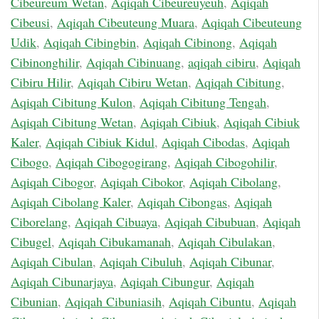
Cibeureum Wetan
,
Aqiqah Cibeureuyeuh
,
Aqiqah
Cibeusi
,
Aqiqah Cibeuteung Muara
,
Aqiqah Cibeuteung
Udik
,
Aqiqah Cibingbin
,
Aqiqah Cibinong
,
Aqiqah
Cibinonghilir
,
Aqiqah Cibinuang
,
aqiqah cibiru
,
Aqiqah
Cibiru Hilir
,
Aqiqah Cibiru Wetan
,
Aqiqah Cibitung
,
Aqiqah Cibitung Kulon
,
Aqiqah Cibitung Tengah
,
Aqiqah Cibitung Wetan
,
Aqiqah Cibiuk
,
Aqiqah Cibiuk
Kaler
,
Aqiqah Cibiuk Kidul
,
Aqiqah Cibodas
,
Aqiqah
Cibogo
,
Aqiqah Cibogogirang
,
Aqiqah Cibogohilir
,
Aqiqah Cibogor
,
Aqiqah Cibokor
,
Aqiqah Cibolang
,
Aqiqah Cibolang Kaler
,
Aqiqah Cibongas
,
Aqiqah
Ciborelang
,
Aqiqah Cibuaya
,
Aqiqah Cibubuan
,
Aqiqah
Cibugel
,
Aqiqah Cibukamanah
,
Aqiqah Cibulakan
,
Aqiqah Cibulan
,
Aqiqah Cibuluh
,
Aqiqah Cibunar
,
Aqiqah Cibunarjaya
,
Aqiqah Cibungur
,
Aqiqah
Cibunian
,
Aqiqah Cibuniasih
,
Aqiqah Cibuntu
,
Aqiqah