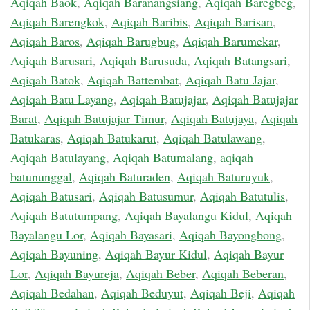
Aqiqah Baok
,
Aqiqah Baranangsiang
,
Aqiqah Baregbeg
,
Aqiqah Barengkok
,
Aqiqah Baribis
,
Aqiqah Barisan
,
Aqiqah Baros
,
Aqiqah Barugbug
,
Aqiqah Barumekar
,
Aqiqah Barusari
,
Aqiqah Barusuda
,
Aqiqah Batangsari
,
Aqiqah Batok
,
Aqiqah Battembat
,
Aqiqah Batu Jajar
,
Aqiqah Batu Layang
,
Aqiqah Batujajar
,
Aqiqah Batujajar
Barat
,
Aqiqah Batujajar Timur
,
Aqiqah Batujaya
,
Aqiqah
Batukaras
,
Aqiqah Batukarut
,
Aqiqah Batulawang
,
Aqiqah Batulayang
,
Aqiqah Batumalang
,
aqiqah
batununggal
,
Aqiqah Baturaden
,
Aqiqah Baturuyuk
,
Aqiqah Batusari
,
Aqiqah Batusumur
,
Aqiqah Batutulis
,
Aqiqah Batutumpang
,
Aqiqah Bayalangu Kidul
,
Aqiqah
Bayalangu Lor
,
Aqiqah Bayasari
,
Aqiqah Bayongbong
,
Aqiqah Bayuning
,
Aqiqah Bayur Kidul
,
Aqiqah Bayur
Lor
,
Aqiqah Bayureja
,
Aqiqah Beber
,
Aqiqah Beberan
,
Aqiqah Bedahan
,
Aqiqah Beduyut
,
Aqiqah Beji
,
Aqiqah