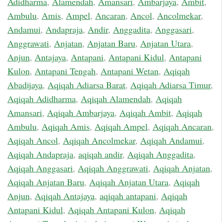
Adidharma
,
Alamendah
,
Amansari
,
Ambarjaya
,
Ambit
,
Ambulu
,
Amis
,
Ampel
,
Ancaran
,
Ancol
,
Ancolmekar
,
Andamui
,
Andapraja
,
Andir
,
Anggadita
,
Anggasari
,
Anggrawati
,
Anjatan
,
Anjatan Baru
,
Anjatan Utara
,
Anjun
,
Antajaya
,
Antapani
,
Antapani Kidul
,
Antapani
Kulon
,
Antapani Tengah
,
Antapani Wetan
,
Aqiqah
Abadijaya
,
Aqiqah Adiarsa Barat
,
Aqiqah Adiarsa Timur
,
Aqiqah Adidharma
,
Aqiqah Alamendah
,
Aqiqah
Amansari
,
Aqiqah Ambarjaya
,
Aqiqah Ambit
,
Aqiqah
Ambulu
,
Aqiqah Amis
,
Aqiqah Ampel
,
Aqiqah Ancaran
,
Aqiqah Ancol
,
Aqiqah Ancolmekar
,
Aqiqah Andamui
,
Aqiqah Andapraja
,
aqiqah andir
,
Aqiqah Anggadita
,
Aqiqah Anggasari
,
Aqiqah Anggrawati
,
Aqiqah Anjatan
,
Aqiqah Anjatan Baru
,
Aqiqah Anjatan Utara
,
Aqiqah
Anjun
,
Aqiqah Antajaya
,
aqiqah antapani
,
Aqiqah
Antapani Kidul
,
Aqiqah Antapani Kulon
,
Aqiqah