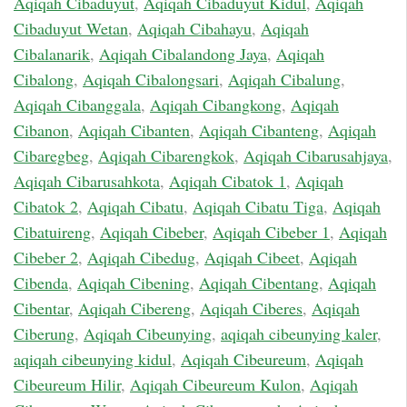
Aqiqah Cibaduyut
,
Aqiqah Cibaduyut Kidul
,
Aqiqah
Cibaduyut Wetan
,
Aqiqah Cibahayu
,
Aqiqah
Cibalanarik
,
Aqiqah Cibalandong Jaya
,
Aqiqah
Cibalong
,
Aqiqah Cibalongsari
,
Aqiqah Cibalung
,
Aqiqah Cibanggala
,
Aqiqah Cibangkong
,
Aqiqah
Cibanon
,
Aqiqah Cibanten
,
Aqiqah Cibanteng
,
Aqiqah
Cibaregbeg
,
Aqiqah Cibarengkok
,
Aqiqah Cibarusahjaya
,
Aqiqah Cibarusahkota
,
Aqiqah Cibatok 1
,
Aqiqah
Cibatok 2
,
Aqiqah Cibatu
,
Aqiqah Cibatu Tiga
,
Aqiqah
Cibatuireng
,
Aqiqah Cibeber
,
Aqiqah Cibeber 1
,
Aqiqah
Cibeber 2
,
Aqiqah Cibedug
,
Aqiqah Cibeet
,
Aqiqah
Cibenda
,
Aqiqah Cibening
,
Aqiqah Cibentang
,
Aqiqah
Cibentar
,
Aqiqah Cibereng
,
Aqiqah Ciberes
,
Aqiqah
Ciberung
,
Aqiqah Cibeunying
,
aqiqah cibeunying kaler
,
aqiqah cibeunying kidul
,
Aqiqah Cibeureum
,
Aqiqah
Cibeureum Hilir
,
Aqiqah Cibeureum Kulon
,
Aqiqah