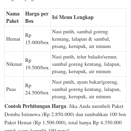
Nama
Harga per
Isi Menu Lengkap
Paket
Box
Nasi putih, sambal goreng
Rp
Hemat
kentang, lalapan & sambal,
15.000/box
pisang, kerupuk, air minum
Nasi putih, telur balado/semur,
Rp
Nikmat
sambal goreng kentang, lalapan,
19.500/box
pisang, kerupuk, air minum
Nasi putih, ayam bakar/goreng,
Rp
Puas
sambal goreng kentang, lalapan,
24.500/box
pisang, kerupuk, air minum
Contoh Perhitungan Harga
: Jika Anda membeli Paket
Domba Istimewa (Rp 2.850.000) dan tambahkan 100 box
Paket Hemat (Rp 1.500.000), total hanya Rp 4.350.000
untuk acara komplit 100 porsi!