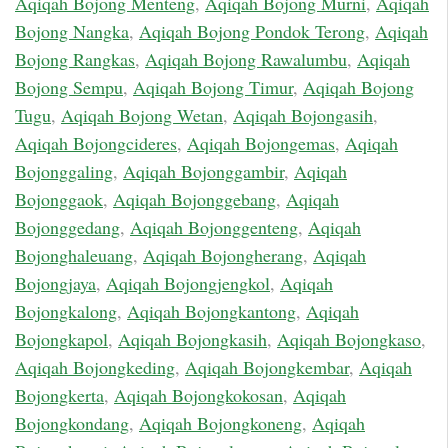
Aqiqah Bojong Menteng
,
Aqiqah Bojong Murni
,
Aqiqah
Bojong Nangka
,
Aqiqah Bojong Pondok Terong
,
Aqiqah
Bojong Rangkas
,
Aqiqah Bojong Rawalumbu
,
Aqiqah
Bojong Sempu
,
Aqiqah Bojong Timur
,
Aqiqah Bojong
Tugu
,
Aqiqah Bojong Wetan
,
Aqiqah Bojongasih
,
Aqiqah Bojongcideres
,
Aqiqah Bojongemas
,
Aqiqah
Bojonggaling
,
Aqiqah Bojonggambir
,
Aqiqah
Bojonggaok
,
Aqiqah Bojonggebang
,
Aqiqah
Bojonggedang
,
Aqiqah Bojonggenteng
,
Aqiqah
Bojonghaleuang
,
Aqiqah Bojongherang
,
Aqiqah
Bojongjaya
,
Aqiqah Bojongjengkol
,
Aqiqah
Bojongkalong
,
Aqiqah Bojongkantong
,
Aqiqah
Bojongkapol
,
Aqiqah Bojongkasih
,
Aqiqah Bojongkaso
,
Aqiqah Bojongkeding
,
Aqiqah Bojongkembar
,
Aqiqah
Bojongkerta
,
Aqiqah Bojongkokosan
,
Aqiqah
Bojongkondang
,
Aqiqah Bojongkoneng
,
Aqiqah