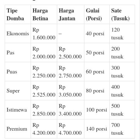
Tipe
Harga
Harga
Gulai
Sate
Domba
Betina
Jantan
(Porsi)
(Tusuk)
Rp
120
Ekonomis
–
40 porsi
1.600.000
tusuk
Rp
Rp
200
Pas
50 porsi
2.000.000
2.500.000
tusuk
Rp
Rp
300
Puas
60 porsi
2.250.000
2.750.000
tusuk
Rp
Rp
400
Super
80 porsi
2.525.000
3.050.000
tusuk
Rp
Rp
500
Istimewa
100 porsi
2.850.000
3.400.000
tusuk
Rp
Rp
700
Premium
140 porsi
4.200.000
4.700.000
tusuk