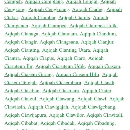
Cempeh
,
Aqiqah Cemplang
,
Aqiqah Cengal
,
Aqiqah
Cengkong
,
Aqiqah Cengkuang
,
Aqiqah Ciadeg
,
Aqiqah
Ciakar
,
Aqiqah Ciambar
,
Aqiqah Ciamis
,
Aqiqah
Ciampanan
,
Aqiqah Ciampea
,
Aqiqah Ciampea Udik
,
Aqiqah Cianaga
,
Aqiqah Ciandam
,
Aqiqah Ciandum
,
Aqiqah Ciangir
,
Aqiqah Ciangsana
,
Aqiqah Cianjur
,
Aqiqah Cianting
,
Aqiqah Cianting Utara
,
Aqiqah
Ciantra
,
Aqiqah Ciapus
,
Aqiqah Ciaro
,
Aqiqah
Ciaruteun Ilir
,
Aqiqah Ciaruteun Udik
,
Aqiqah Ciasem
,
Aqiqah Ciasem Girang
,
Aqiqah Ciasem Hilir
,
Aqiqah
Ciasem Tengah
,
Aqiqah Ciasembaru
,
Aqiqah Ciasih
,
Aqiqah Ciasihan
,
Aqiqah Ciasmara
,
Aqiqah Ciater
,
Aqiqah Ciateul
,
Aqiqah Ciawang
,
Aqiqah Ciawi
,
Aqiqah
Ciawiasih
,
Aqiqah Ciawigajah
,
Aqiqah Ciawigebang
,
Aqiqah Ciawijapura
,
Aqiqah Ciawilor
,
Aqiqah Ciawitali
,
Aqiqah Cibabat
,
Aqiqah Cibadak
,
Aqiqah Cibadung
,