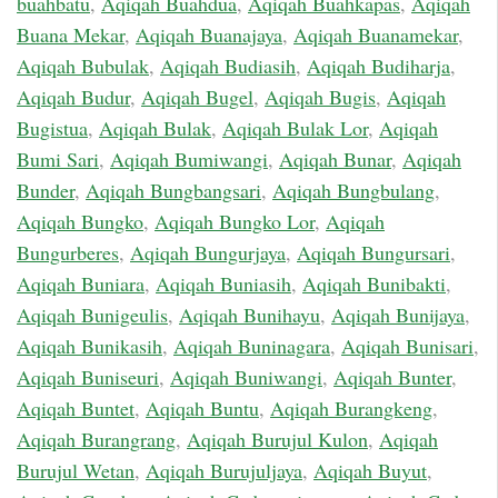
buahbatu
,
Aqiqah Buahdua
,
Aqiqah Buahkapas
,
Aqiqah
Buana Mekar
,
Aqiqah Buanajaya
,
Aqiqah Buanamekar
,
Aqiqah Bubulak
,
Aqiqah Budiasih
,
Aqiqah Budiharja
,
Aqiqah Budur
,
Aqiqah Bugel
,
Aqiqah Bugis
,
Aqiqah
Bugistua
,
Aqiqah Bulak
,
Aqiqah Bulak Lor
,
Aqiqah
Bumi Sari
,
Aqiqah Bumiwangi
,
Aqiqah Bunar
,
Aqiqah
Bunder
,
Aqiqah Bungbangsari
,
Aqiqah Bungbulang
,
Aqiqah Bungko
,
Aqiqah Bungko Lor
,
Aqiqah
Bungurberes
,
Aqiqah Bungurjaya
,
Aqiqah Bungursari
,
Aqiqah Buniara
,
Aqiqah Buniasih
,
Aqiqah Bunibakti
,
Aqiqah Bunigeulis
,
Aqiqah Bunihayu
,
Aqiqah Bunijaya
,
Aqiqah Bunikasih
,
Aqiqah Buninagara
,
Aqiqah Bunisari
,
Aqiqah Buniseuri
,
Aqiqah Buniwangi
,
Aqiqah Bunter
,
Aqiqah Buntet
,
Aqiqah Buntu
,
Aqiqah Burangkeng
,
Aqiqah Burangrang
,
Aqiqah Burujul Kulon
,
Aqiqah
Burujul Wetan
,
Aqiqah Burujuljaya
,
Aqiqah Buyut
,