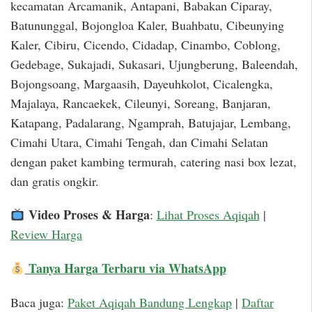
kecamatan Arcamanik, Antapani, Babakan Ciparay,
Batununggal, Bojongloa Kaler, Buahbatu, Cibeunying
Kaler, Cibiru, Cicendo, Cidadap, Cinambo, Coblong,
Gedebage, Sukajadi, Sukasari, Ujungberung, Baleendah,
Bojongsoang, Margaasih, Dayeuhkolot, Cicalengka,
Majalaya, Rancaekek, Cileunyi, Soreang, Banjaran,
Katapang, Padalarang, Ngamprah, Batujajar, Lembang,
Cimahi Utara, Cimahi Tengah, dan Cimahi Selatan
dengan paket kambing termurah, catering nasi box lezat,
dan gratis ongkir.
Video Proses & Harga
:
Lihat Proses Aqiqah
|
Review Harga
Tanya Harga Terbaru via WhatsApp
Baca juga:
Paket Aqiqah Bandung Lengkap
|
Daftar