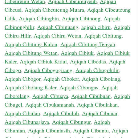
Cibeureum Wetan
,
Aqiqah Cibeureuyeuh
,
Aqiqah
Cibeusi
,
Aqiqah Cibeuteung Muara
,
Aqiqah Cibeuteung
Udik
,
Aqiqah Cibingbin
,
Aqiqah Cibinong
,
Aqiqah
Cibinonghilir
,
Aqiqah Cibinuang
,
aqiqah cibiru
,
Aqiqah
Cibiru Hilir
,
Aqiqah Cibiru Wetan
,
Aqiqah Cibitung
,
Aqiqah Cibitung Kulon
,
Aqiqah Cibitung Tengah
,
Aqiqah Cibitung Wetan
,
Aqiqah Cibiuk
,
Aqiqah Cibiuk
Kaler
,
Aqiqah Cibiuk Kidul
,
Aqiqah Cibodas
,
Aqiqah
Cibogo
,
Aqiqah Cibogogirang
,
Aqiqah Cibogohilir
,
Aqiqah Cibogor
,
Aqiqah Cibokor
,
Aqiqah Cibolang
,
Aqiqah Cibolang Kaler
,
Aqiqah Cibongas
,
Aqiqah
Ciborelang
,
Aqiqah Cibuaya
,
Aqiqah Cibubuan
,
Aqiqah
Cibugel
,
Aqiqah Cibukamanah
,
Aqiqah Cibulakan
,
Aqiqah Cibulan
,
Aqiqah Cibuluh
,
Aqiqah Cibunar
,
Aqiqah Cibunarjaya
,
Aqiqah Cibungur
,
Aqiqah
Cibunian
,
Aqiqah Cibuniasih
,
Aqiqah Cibuntu
,
Aqiqah