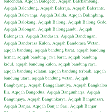
baleendah
,
Aqiqah Balegede
,
Aqiqah Balekambang
,
Aqiqah Balendung
,
Aqiqah Baleraja
,
Aqiqah Balerante
,
Aqiqah Balewangi
,
Aqiqah Balida
,
Aqiqah Balingbing
,
Aqiqah Balokang
,
Aqiqah Balong
,
Aqiqah Balong Gede
,
Aqiqah Balongan
,
Aqiqah Balonggandu
,
Aqiqah
Balongsari
,
Aqiqah Bandasari
,
Aqiqah Bandengan
,
Aqiqah Bandorasa Kulon
,
Aqiqah Bandorasa Wetan
,
aqiqah bandung
,
aqiqah bandung barat
,
aqiqah bandung
hemat
,
aqiqah bandung jawa barat
,
aqiqah bandung
kidul
,
aqiqah bandung kulon
,
aqiqah bandung raya
,
aqiqah bandung selatan
,
aqiqah bandung terbaik
,
aqiqah
bandung utara
,
aqiqah bandung wetan
,
Aqiqah
Bangbayang
,
Aqiqah Banggalamulya
,
Aqiqah Bangkaloa
Ilir
,
Aqiqah Bangodua
,
Aqiqah Bangunharja
,
Aqiqah
Bangunjaya
,
Aqiqah Bangunkarya
,
Aqiqah Bangunsari
,
Aqiqah Banjar
,
Aqiqah Banjar Sari
,
Aqiqah Banjar