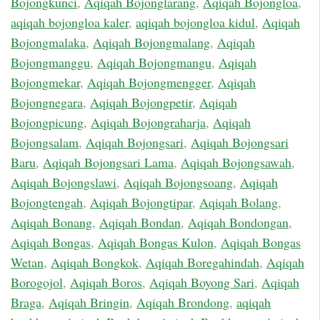
Bojongkunci
,
Aqiqah Bojonglarang
,
Aqiqah Bojongloa
,
aqiqah bojongloa kaler
,
aqiqah bojongloa kidul
,
Aqiqah
Bojongmalaka
,
Aqiqah Bojongmalang
,
Aqiqah
Bojongmanggu
,
Aqiqah Bojongmangu
,
Aqiqah
Bojongmekar
,
Aqiqah Bojongmengger
,
Aqiqah
Bojongnegara
,
Aqiqah Bojongpetir
,
Aqiqah
Bojongpicung
,
Aqiqah Bojongraharja
,
Aqiqah
Bojongsalam
,
Aqiqah Bojongsari
,
Aqiqah Bojongsari
Baru
,
Aqiqah Bojongsari Lama
,
Aqiqah Bojongsawah
,
Aqiqah Bojongslawi
,
Aqiqah Bojongsoang
,
Aqiqah
Bojongtengah
,
Aqiqah Bojongtipar
,
Aqiqah Bolang
,
Aqiqah Bonang
,
Aqiqah Bondan
,
Aqiqah Bondongan
,
Aqiqah Bongas
,
Aqiqah Bongas Kulon
,
Aqiqah Bongas
Wetan
,
Aqiqah Bongkok
,
Aqiqah Boregahindah
,
Aqiqah
Borogojol
,
Aqiqah Boros
,
Aqiqah Boyong Sari
,
Aqiqah
Braga
,
Aqiqah Bringin
,
Aqiqah Brondong
,
aqiqah