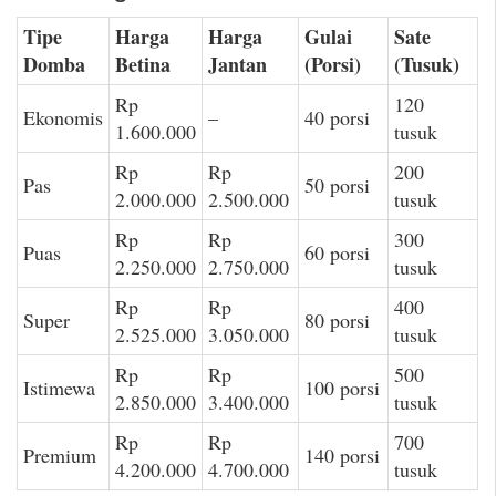
Tipe
Harga
Harga
Gulai
Sate
Domba
Betina
Jantan
(Porsi)
(Tusuk)
Rp
120
Ekonomis
–
40 porsi
1.600.000
tusuk
Rp
Rp
200
Pas
50 porsi
2.000.000
2.500.000
tusuk
Rp
Rp
300
Puas
60 porsi
2.250.000
2.750.000
tusuk
Rp
Rp
400
Super
80 porsi
2.525.000
3.050.000
tusuk
Rp
Rp
500
Istimewa
100 porsi
2.850.000
3.400.000
tusuk
Rp
Rp
700
Premium
140 porsi
4.200.000
4.700.000
tusuk