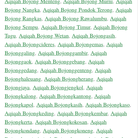
Aqiqah Bojong Menteng
,
Aqiqah Bojong Murni
,
Aqiqah
Bojong Nangka
,
Aqiqah Bojong Pondok Terong
,
Aqiqah
Bojong Rangkas
,
Aqiqah Bojong Rawalumbu
,
Aqiqah
Bojong Sempu
,
Aqiqah Bojong Timur
,
Aqiqah Bojong
Tugu
,
Aqiqah Bojong Wetan
,
Aqiqah Bojongasih
,
Aqiqah Bojongcideres
,
Aqiqah Bojongemas
,
Aqiqah
Bojonggaling
,
Aqiqah Bojonggambir
,
Aqiqah
Bojonggaok
,
Aqiqah Bojonggebang
,
Aqiqah
Bojonggedang
,
Aqiqah Bojonggenteng
,
Aqiqah
Bojonghaleuang
,
Aqiqah Bojongherang
,
Aqiqah
Bojongjaya
,
Aqiqah Bojongjengkol
,
Aqiqah
Bojongkalong
,
Aqiqah Bojongkantong
,
Aqiqah
Bojongkapol
,
Aqiqah Bojongkasih
,
Aqiqah Bojongkaso
,
Aqiqah Bojongkeding
,
Aqiqah Bojongkembar
,
Aqiqah
Bojongkerta
,
Aqiqah Bojongkokosan
,
Aqiqah
Bojongkondang
,
Aqiqah Bojongkoneng
,
Aqiqah