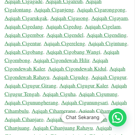
Aqiqah Cigagade
,
Aqiqah Cigaleuh
,
Aqiqah
Cigalontang
,
Aqiqah Ciganjeng
,
Aqiqah Cigaronggong
,
Aqiqah Cigarukgak
,
Aqiqah Cigasong
,
Aqiqah Cigayam
,
Aqiqah Cigedang
,
Aqiqah Cigedug
,
Aqiqah Cigelam
,
Aqiqah Cigembor
,
Aqiqah Cigendel
,
Aqiqah Cigending
,
Aqiqah Cigentur
,
Aqiqah Cigereleng
,
Aqiqah Cigintung
,
Aqiqah Cigobang
,
Aqiqah Cigobang Wangi
,
Aqiqah
Cigombong
,
Aqiqah Cigondewah Hilir
,
Aqiqah
Cigondewah Kaler
,
Aqiqah Cigondewah Kidul
,
Aqiqah
Cigondewah Rahayu
,
Aqiqah Cigudeg
,
Aqiqah Cigugur
,
Aqiqah Cigugur Girang
,
Aqiqah Cigugur Kaler
,
Aqiqah
Cigugur Tengah
,
Aqiqah Ciguha
,
Aqiqah Cigunung
,
Aqiqah Cigunungherang
,
Aqiqah Cigunungsari
,
Aqiqah
Cihambulu
,
Aqiqah Cihamerang
,
Aqiqah Cihampelas
,
Chat Sekarang
Aqiqah Cihanjaro
,
Aqiqah Cihanjawar
,
Aqiqah
Cihanjuang
,
Aqiqah Cihanjuang Rahayu
,
Aqiqah