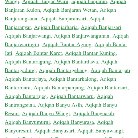
Wangi
,
Aqiqah Banjar Waru
,
aqiqah banjaran
,
Aqiqah
Banjaran Kulon
,
Aqiqah Banjaran Wetan
,
Aqiqah
Banjarangsana
,
Aqiqah Banjaransari
,
Aqiqah
Banjaranyar
,
Aqiqah Banjarharja
,
Aqiqah Banjarsari
,
Aqiqah Banjarwangi
,
Aqiqah Banjarwangunan
,
Aqiqah
Banjarwaringin
,
Aqiqah Bantar Agung
,
Aqiqah Bantar
Jati
,
Aqiqah Bantar Karet
,
Aqiqah Bantar Kuning
,
Aqiqah Bantaragung
,
Aqiqah Bantardawa
,
Aqiqah
Bantargadung
,
Aqiqah Bantargebang
,
Aqiqah Bantarjati
,
Aqiqah Bantarjaya
,
Aqiqah Bantarkalong
,
Aqiqah
Bantarmara
,
Aqiqah Bantarpanjang
,
Aqiqah Bantarsari
,
Aqiqah Bantarujeg
,
Aqiqah Bantarwaru
,
Aqiqah
Bantrangsana
,
Aqiqah Banyu Asih
,
Aqiqah Banyu
Resmi
,
Aqiqah Banyu Wangi
,
Aqiqah Banyuasih
,
Aqiqah Banyumurni
,
Aqiqah Banyurasa
,
Aqiqah
Banyuresmi
,
Aqiqah Banyusari
,
Aqiqah Banyuwangi
,