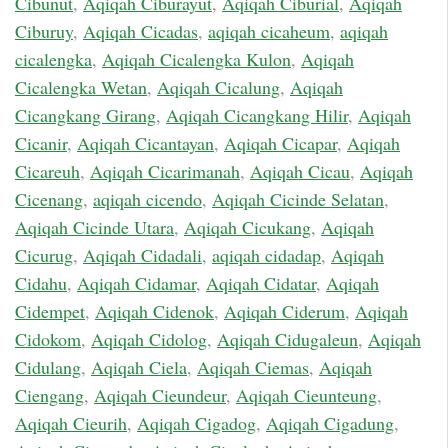
Cibunut
,
Aqiqah Ciburayut
,
Aqiqah Ciburial
,
Aqiqah
Ciburuy
,
Aqiqah Cicadas
,
aqiqah cicaheum
,
aqiqah
cicalengka
,
Aqiqah Cicalengka Kulon
,
Aqiqah
Cicalengka Wetan
,
Aqiqah Cicalung
,
Aqiqah
Cicangkang Girang
,
Aqiqah Cicangkang Hilir
,
Aqiqah
Cicanir
,
Aqiqah Cicantayan
,
Aqiqah Cicapar
,
Aqiqah
Cicareuh
,
Aqiqah Cicarimanah
,
Aqiqah Cicau
,
Aqiqah
Cicenang
,
aqiqah cicendo
,
Aqiqah Cicinde Selatan
,
Aqiqah Cicinde Utara
,
Aqiqah Cicukang
,
Aqiqah
Cicurug
,
Aqiqah Cidadali
,
aqiqah cidadap
,
Aqiqah
Cidahu
,
Aqiqah Cidamar
,
Aqiqah Cidatar
,
Aqiqah
Cidempet
,
Aqiqah Cidenok
,
Aqiqah Ciderum
,
Aqiqah
Cidokom
,
Aqiqah Cidolog
,
Aqiqah Cidugaleun
,
Aqiqah
Cidulang
,
Aqiqah Ciela
,
Aqiqah Ciemas
,
Aqiqah
Ciengang
,
Aqiqah Cieundeur
,
Aqiqah Cieunteung
,
Aqiqah Cieurih
,
Aqiqah Cigadog
,
Aqiqah Cigadung
,