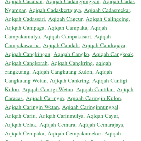
Aqiqah Cacaban
,
Aqiqah Cadangpinggan
,
Aqiqah Cadas
Ngampar
,
Aqiqah Cadaskertajaya
,
Aqiqah Cadasmekar
,
Aqiqah Cadassari
,
Aqiqah Cageur
,
Aqiqah Calingcing
,
Aqiqah Campaga
,
Aqiqah Campaka
,
Aqiqah
Campakamulya
,
Aqiqah Campakasari
,
Aqiqah
Campakawarna
,
Aqiqah Candali
,
Aqiqah Candrajaya
,
Aqiqah Cangkingan
,
Aqiqah Cangko
,
Aqiqah Cangkoak
,
Aqiqah Cangkorah
,
Aqiqah Cangkring
,
aqiqah
cangkuang
,
Aqiqah Cangkuang Kulon
,
Aqiqah
Cangkuang Wetan
,
Aqiqah Cankring
,
Aqiqah Cantigi
Kulon
,
Aqiqah Cantigi Wetan
,
Aqiqah Cantilan
,
Aqiqah
Caracas
,
Aqiqah Caringin
,
Aqiqah Caringin Kulon
,
Aqiqah Caringin Wetan
,
Aqiqah Caringinnunggal
,
Aqiqah Cariu
,
Aqiqah Cariumulya
,
Aqiqah Cayur
,
Aqiqah Celak
,
Aqiqah Cemara
,
Aqiqah Cemarajaya
,
Aqiqah Cempaka
,
Aqiqah Cempakamekar
,
Aqiqah