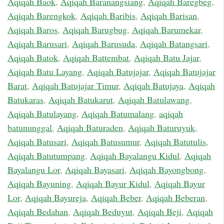
Aqiqah Baok
,
Aqiqah Baranangsiang
,
Aqiqah Baregbeg
,
Aqiqah Barengkok
,
Aqiqah Baribis
,
Aqiqah Barisan
,
Aqiqah Baros
,
Aqiqah Barugbug
,
Aqiqah Barumekar
,
Aqiqah Barusari
,
Aqiqah Barusuda
,
Aqiqah Batangsari
,
Aqiqah Batok
,
Aqiqah Battembat
,
Aqiqah Batu Jajar
,
Aqiqah Batu Layang
,
Aqiqah Batujajar
,
Aqiqah Batujajar
Barat
,
Aqiqah Batujajar Timur
,
Aqiqah Batujaya
,
Aqiqah
Batukaras
,
Aqiqah Batukarut
,
Aqiqah Batulawang
,
Aqiqah Batulayang
,
Aqiqah Batumalang
,
aqiqah
batununggal
,
Aqiqah Baturaden
,
Aqiqah Baturuyuk
,
Aqiqah Batusari
,
Aqiqah Batusumur
,
Aqiqah Batutulis
,
Aqiqah Batutumpang
,
Aqiqah Bayalangu Kidul
,
Aqiqah
Bayalangu Lor
,
Aqiqah Bayasari
,
Aqiqah Bayongbong
,
Aqiqah Bayuning
,
Aqiqah Bayur Kidul
,
Aqiqah Bayur
Lor
,
Aqiqah Bayureja
,
Aqiqah Beber
,
Aqiqah Beberan
,
Aqiqah Bedahan
,
Aqiqah Beduyut
,
Aqiqah Beji
,
Aqiqah