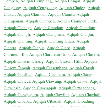
Cempeh
,
Aqiqah Cemplang
,
Aqiqah Cengal
,
Aqiqah
Cengkong
,
Aqiqah Cengkuang
,
Aqiqah Ciadeg
,
Aqiqah
Ciakar
,
Aqiqah Ciambar
,
Aqiqah Ciamis
,
Aqiqah
Ciampanan
,
Aqiqah Ciampea
,
Aqiqah Ciampea Udik
,
Aqiqah Cianaga
,
Aqiqah Ciandam
,
Aqiqah Ciandum
,
Aqiqah Ciangir
,
Aqiqah Ciangsana
,
Aqiqah Cianjur
,
Aqiqah Cianting
,
Aqiqah Cianting Utara
,
Aqiqah
Ciantra
,
Aqiqah Ciapus
,
Aqiqah Ciaro
,
Aqiqah
Ciaruteun Ilir
,
Aqiqah Ciaruteun Udik
,
Aqiqah Ciasem
,
Aqiqah Ciasem Girang
,
Aqiqah Ciasem Hilir
,
Aqiqah
Ciasem Tengah
,
Aqiqah Ciasembaru
,
Aqiqah Ciasih
,
Aqiqah Ciasihan
,
Aqiqah Ciasmara
,
Aqiqah Ciater
,
Aqiqah Ciateul
,
Aqiqah Ciawang
,
Aqiqah Ciawi
,
Aqiqah
Ciawiasih
,
Aqiqah Ciawigajah
,
Aqiqah Ciawigebang
,
Aqiqah Ciawijapura
,
Aqiqah Ciawilor
,
Aqiqah Ciawitali
,
Aqiqah Cibabat
,
Aqiqah Cibadak
,
Aqiqah Cibadung
,