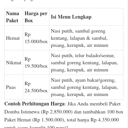
Nama
Harga per
Isi Menu Lengkap
Paket
Box
Nasi putih, sambal goreng
Rp
Hemat
kentang, lalapan & sambal,
15.000/box
pisang, kerupuk, air minum
Nasi putih, telur balado/semur,
Rp
Nikmat
sambal goreng kentang, lalapan,
19.500/box
pisang, kerupuk, air minum
Nasi putih, ayam bakar/goreng,
Rp
Puas
sambal goreng kentang, lalapan,
24.500/box
pisang, kerupuk, air minum
Contoh Perhitungan Harga
: Jika Anda membeli Paket
Domba Istimewa (Rp 2.850.000) dan tambahkan 100 box
Paket Hemat (Rp 1.500.000), total hanya Rp 4.350.000
untuk acara komplit 100 porsi!