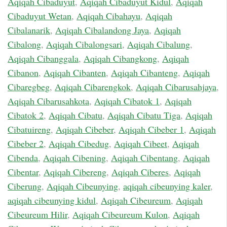
Aqiqah Cibaduyut
,
Aqiqah Cibaduyut Kidul
,
Aqiqah
Cibaduyut Wetan
,
Aqiqah Cibahayu
,
Aqiqah
Cibalanarik
,
Aqiqah Cibalandong Jaya
,
Aqiqah
Cibalong
,
Aqiqah Cibalongsari
,
Aqiqah Cibalung
,
Aqiqah Cibanggala
,
Aqiqah Cibangkong
,
Aqiqah
Cibanon
,
Aqiqah Cibanten
,
Aqiqah Cibanteng
,
Aqiqah
Cibaregbeg
,
Aqiqah Cibarengkok
,
Aqiqah Cibarusahjaya
,
Aqiqah Cibarusahkota
,
Aqiqah Cibatok 1
,
Aqiqah
Cibatok 2
,
Aqiqah Cibatu
,
Aqiqah Cibatu Tiga
,
Aqiqah
Cibatuireng
,
Aqiqah Cibeber
,
Aqiqah Cibeber 1
,
Aqiqah
Cibeber 2
,
Aqiqah Cibedug
,
Aqiqah Cibeet
,
Aqiqah
Cibenda
,
Aqiqah Cibening
,
Aqiqah Cibentang
,
Aqiqah
Cibentar
,
Aqiqah Cibereng
,
Aqiqah Ciberes
,
Aqiqah
Ciberung
,
Aqiqah Cibeunying
,
aqiqah cibeunying kaler
,
aqiqah cibeunying kidul
,
Aqiqah Cibeureum
,
Aqiqah
Cibeureum Hilir
,
Aqiqah Cibeureum Kulon
,
Aqiqah