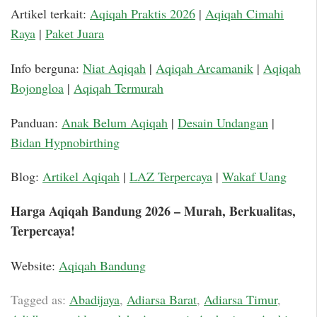
Artikel terkait:
Aqiqah Praktis 2026
|
Aqiqah Cimahi
Raya
|
Paket Juara
Info berguna:
Niat Aqiqah
|
Aqiqah Arcamanik
|
Aqiqah
Bojongloa
|
Aqiqah Termurah
Panduan:
Anak Belum Aqiqah
|
Desain Undangan
|
Bidan Hypnobirthing
Blog:
Artikel Aqiqah
|
LAZ Terpercaya
|
Wakaf Uang
Harga Aqiqah Bandung 2026 – Murah, Berkualitas,
Terpercaya!
Website:
Aqiqah Bandung
Tagged as:
Abadijaya
,
Adiarsa Barat
,
Adiarsa Timur
,