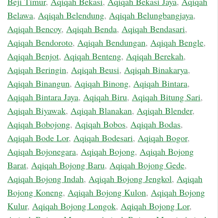
Beji Timur
,
Aqiqah Bekasi
,
Aqiqah Bekasi Jaya
,
Aqiqah
Belawa
,
Aqiqah Belendung
,
Aqiqah Belungbangjaya
,
Aqiqah Bencoy
,
Aqiqah Benda
,
Aqiqah Bendasari
,
Aqiqah Bendoroto
,
Aqiqah Bendungan
,
Aqiqah Bengle
,
Aqiqah Benjot
,
Aqiqah Benteng
,
Aqiqah Berekah
,
Aqiqah Beringin
,
Aqiqah Beusi
,
Aqiqah Binakarya
,
Aqiqah Binangun
,
Aqiqah Binong
,
Aqiqah Bintara
,
Aqiqah Bintara Jaya
,
Aqiqah Biru
,
Aqiqah Bitung Sari
,
Aqiqah Biyawak
,
Aqiqah Blanakan
,
Aqiqah Blender
,
Aqiqah Bobojong
,
Aqiqah Bobos
,
Aqiqah Bodas
,
Aqiqah Bode Lor
,
Aqiqah Bodesari
,
Aqiqah Bogor
,
Aqiqah Bojonegara
,
Aqiqah Bojong
,
Aqiqah Bojong
Barat
,
Aqiqah Bojong Baru
,
Aqiqah Bojong Gede
,
Aqiqah Bojong Indah
,
Aqiqah Bojong Jengkol
,
Aqiqah
Bojong Koneng
,
Aqiqah Bojong Kulon
,
Aqiqah Bojong
Kulur
,
Aqiqah Bojong Longok
,
Aqiqah Bojong Lor
,