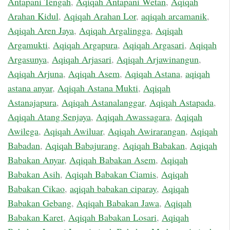
Antapani Tengah
,
Aqiqah Antapani Wetan
,
Aqiqah
Arahan Kidul
,
Aqiqah Arahan Lor
,
aqiqah arcamanik
,
Aqiqah Aren Jaya
,
Aqiqah Argalingga
,
Aqiqah
Argamukti
,
Aqiqah Argapura
,
Aqiqah Argasari
,
Aqiqah
Argasunya
,
Aqiqah Arjasari
,
Aqiqah Arjawinangun
,
Aqiqah Arjuna
,
Aqiqah Asem
,
Aqiqah Astana
,
aqiqah
astana anyar
,
Aqiqah Astana Mukti
,
Aqiqah
Astanajapura
,
Aqiqah Astanalanggar
,
Aqiqah Astapada
,
Aqiqah Atang Senjaya
,
Aqiqah Awassagara
,
Aqiqah
Awilega
,
Aqiqah Awiluar
,
Aqiqah Awirarangan
,
Aqiqah
Babadan
,
Aqiqah Babajurang
,
Aqiqah Babakan
,
Aqiqah
Babakan Anyar
,
Aqiqah Babakan Asem
,
Aqiqah
Babakan Asih
,
Aqiqah Babakan Ciamis
,
Aqiqah
Babakan Cikao
,
aqiqah babakan ciparay
,
Aqiqah
Babakan Gebang
,
Aqiqah Babakan Jawa
,
Aqiqah
Babakan Karet
,
Aqiqah Babakan Losari
,
Aqiqah