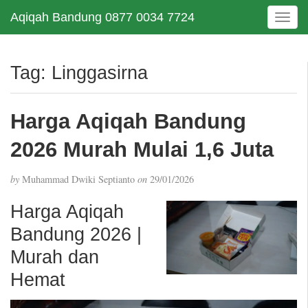
Aqiqah Bandung 0877 0034 7724
T
o
g
g
Tag:
Linggasirna
l
e
n
Harga Aqiqah Bandung
a
v
2026 Murah Mulai 1,6 Juta
i
g
by
Muhammad Dwiki Septianto
on
29/01/2026
a
t
Harga Aqiqah
i
Bandung 2026 |
o
n
Murah dan
Hemat