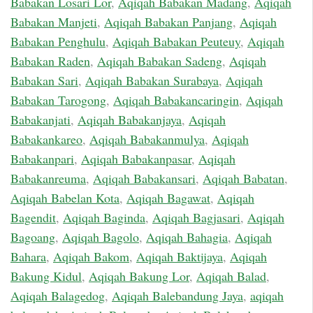
Babakan Losari Lor
,
Aqiqah Babakan Madang
,
Aqiqah
Babakan Manjeti
,
Aqiqah Babakan Panjang
,
Aqiqah
Babakan Penghulu
,
Aqiqah Babakan Peuteuy
,
Aqiqah
Babakan Raden
,
Aqiqah Babakan Sadeng
,
Aqiqah
Babakan Sari
,
Aqiqah Babakan Surabaya
,
Aqiqah
Babakan Tarogong
,
Aqiqah Babakancaringin
,
Aqiqah
Babakanjati
,
Aqiqah Babakanjaya
,
Aqiqah
Babakankareo
,
Aqiqah Babakanmulya
,
Aqiqah
Babakanpari
,
Aqiqah Babakanpasar
,
Aqiqah
Babakanreuma
,
Aqiqah Babakansari
,
Aqiqah Babatan
,
Aqiqah Babelan Kota
,
Aqiqah Bagawat
,
Aqiqah
Bagendit
,
Aqiqah Baginda
,
Aqiqah Bagjasari
,
Aqiqah
Bagoang
,
Aqiqah Bagolo
,
Aqiqah Bahagia
,
Aqiqah
Bahara
,
Aqiqah Bakom
,
Aqiqah Baktijaya
,
Aqiqah
Bakung Kidul
,
Aqiqah Bakung Lor
,
Aqiqah Balad
,
Aqiqah Balagedog
,
Aqiqah Balebandung Jaya
,
aqiqah