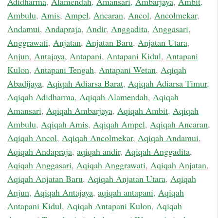
Adidharma
,
Alamendah
,
Amansari
,
Ambarjaya
,
Ambit
,
Ambulu
,
Amis
,
Ampel
,
Ancaran
,
Ancol
,
Ancolmekar
,
Andamui
,
Andapraja
,
Andir
,
Anggadita
,
Anggasari
,
Anggrawati
,
Anjatan
,
Anjatan Baru
,
Anjatan Utara
,
Anjun
,
Antajaya
,
Antapani
,
Antapani Kidul
,
Antapani
Kulon
,
Antapani Tengah
,
Antapani Wetan
,
Aqiqah
Abadijaya
,
Aqiqah Adiarsa Barat
,
Aqiqah Adiarsa Timur
,
Aqiqah Adidharma
,
Aqiqah Alamendah
,
Aqiqah
Amansari
,
Aqiqah Ambarjaya
,
Aqiqah Ambit
,
Aqiqah
Ambulu
,
Aqiqah Amis
,
Aqiqah Ampel
,
Aqiqah Ancaran
,
Aqiqah Ancol
,
Aqiqah Ancolmekar
,
Aqiqah Andamui
,
Aqiqah Andapraja
,
aqiqah andir
,
Aqiqah Anggadita
,
Aqiqah Anggasari
,
Aqiqah Anggrawati
,
Aqiqah Anjatan
,
Aqiqah Anjatan Baru
,
Aqiqah Anjatan Utara
,
Aqiqah
Anjun
,
Aqiqah Antajaya
,
aqiqah antapani
,
Aqiqah
Antapani Kidul
,
Aqiqah Antapani Kulon
,
Aqiqah