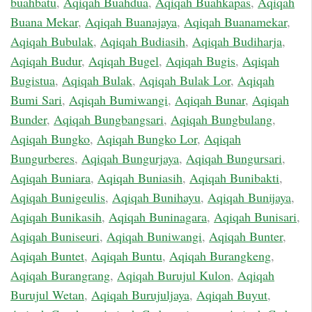
buahbatu
,
Aqiqah Buahdua
,
Aqiqah Buahkapas
,
Aqiqah
Buana Mekar
,
Aqiqah Buanajaya
,
Aqiqah Buanamekar
,
Aqiqah Bubulak
,
Aqiqah Budiasih
,
Aqiqah Budiharja
,
Aqiqah Budur
,
Aqiqah Bugel
,
Aqiqah Bugis
,
Aqiqah
Bugistua
,
Aqiqah Bulak
,
Aqiqah Bulak Lor
,
Aqiqah
Bumi Sari
,
Aqiqah Bumiwangi
,
Aqiqah Bunar
,
Aqiqah
Bunder
,
Aqiqah Bungbangsari
,
Aqiqah Bungbulang
,
Aqiqah Bungko
,
Aqiqah Bungko Lor
,
Aqiqah
Bungurberes
,
Aqiqah Bungurjaya
,
Aqiqah Bungursari
,
Aqiqah Buniara
,
Aqiqah Buniasih
,
Aqiqah Bunibakti
,
Aqiqah Bunigeulis
,
Aqiqah Bunihayu
,
Aqiqah Bunijaya
,
Aqiqah Bunikasih
,
Aqiqah Buninagara
,
Aqiqah Bunisari
,
Aqiqah Buniseuri
,
Aqiqah Buniwangi
,
Aqiqah Bunter
,
Aqiqah Buntet
,
Aqiqah Buntu
,
Aqiqah Burangkeng
,
Aqiqah Burangrang
,
Aqiqah Burujul Kulon
,
Aqiqah
Burujul Wetan
,
Aqiqah Burujuljaya
,
Aqiqah Buyut
,