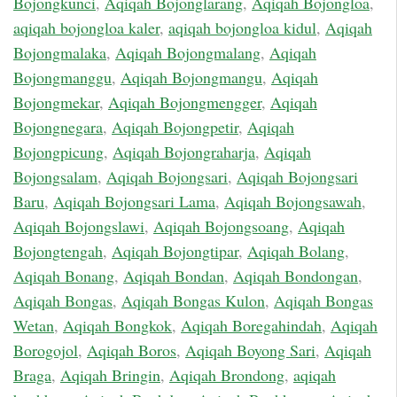
Bojongkunci
,
Aqiqah Bojonglarang
,
Aqiqah Bojongloa
,
aqiqah bojongloa kaler
,
aqiqah bojongloa kidul
,
Aqiqah
Bojongmalaka
,
Aqiqah Bojongmalang
,
Aqiqah
Bojongmanggu
,
Aqiqah Bojongmangu
,
Aqiqah
Bojongmekar
,
Aqiqah Bojongmengger
,
Aqiqah
Bojongnegara
,
Aqiqah Bojongpetir
,
Aqiqah
Bojongpicung
,
Aqiqah Bojongraharja
,
Aqiqah
Bojongsalam
,
Aqiqah Bojongsari
,
Aqiqah Bojongsari
Baru
,
Aqiqah Bojongsari Lama
,
Aqiqah Bojongsawah
,
Aqiqah Bojongslawi
,
Aqiqah Bojongsoang
,
Aqiqah
Bojongtengah
,
Aqiqah Bojongtipar
,
Aqiqah Bolang
,
Aqiqah Bonang
,
Aqiqah Bondan
,
Aqiqah Bondongan
,
Aqiqah Bongas
,
Aqiqah Bongas Kulon
,
Aqiqah Bongas
Wetan
,
Aqiqah Bongkok
,
Aqiqah Boregahindah
,
Aqiqah
Borogojol
,
Aqiqah Boros
,
Aqiqah Boyong Sari
,
Aqiqah
Braga
,
Aqiqah Bringin
,
Aqiqah Brondong
,
aqiqah