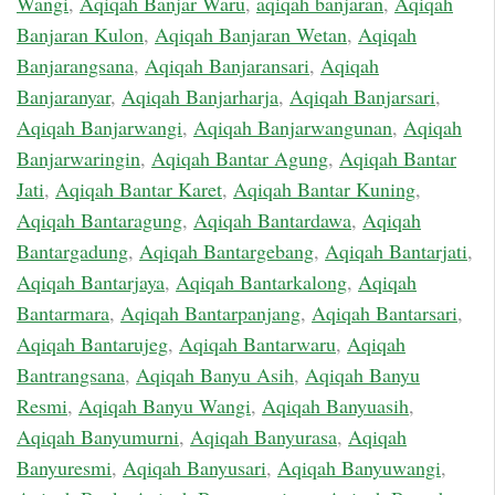
Wangi
,
Aqiqah Banjar Waru
,
aqiqah banjaran
,
Aqiqah
Banjaran Kulon
,
Aqiqah Banjaran Wetan
,
Aqiqah
Banjarangsana
,
Aqiqah Banjaransari
,
Aqiqah
Banjaranyar
,
Aqiqah Banjarharja
,
Aqiqah Banjarsari
,
Aqiqah Banjarwangi
,
Aqiqah Banjarwangunan
,
Aqiqah
Banjarwaringin
,
Aqiqah Bantar Agung
,
Aqiqah Bantar
Jati
,
Aqiqah Bantar Karet
,
Aqiqah Bantar Kuning
,
Aqiqah Bantaragung
,
Aqiqah Bantardawa
,
Aqiqah
Bantargadung
,
Aqiqah Bantargebang
,
Aqiqah Bantarjati
,
Aqiqah Bantarjaya
,
Aqiqah Bantarkalong
,
Aqiqah
Bantarmara
,
Aqiqah Bantarpanjang
,
Aqiqah Bantarsari
,
Aqiqah Bantarujeg
,
Aqiqah Bantarwaru
,
Aqiqah
Bantrangsana
,
Aqiqah Banyu Asih
,
Aqiqah Banyu
Resmi
,
Aqiqah Banyu Wangi
,
Aqiqah Banyuasih
,
Aqiqah Banyumurni
,
Aqiqah Banyurasa
,
Aqiqah
Banyuresmi
,
Aqiqah Banyusari
,
Aqiqah Banyuwangi
,