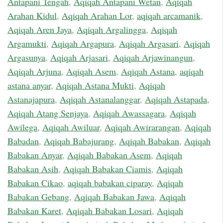
Antapani Tengah
,
Aqiqah Antapani Wetan
,
Aqiqah
Arahan Kidul
,
Aqiqah Arahan Lor
,
aqiqah arcamanik
,
Aqiqah Aren Jaya
,
Aqiqah Argalingga
,
Aqiqah
Argamukti
,
Aqiqah Argapura
,
Aqiqah Argasari
,
Aqiqah
Argasunya
,
Aqiqah Arjasari
,
Aqiqah Arjawinangun
,
Aqiqah Arjuna
,
Aqiqah Asem
,
Aqiqah Astana
,
aqiqah
astana anyar
,
Aqiqah Astana Mukti
,
Aqiqah
Astanajapura
,
Aqiqah Astanalanggar
,
Aqiqah Astapada
,
Aqiqah Atang Senjaya
,
Aqiqah Awassagara
,
Aqiqah
Awilega
,
Aqiqah Awiluar
,
Aqiqah Awirarangan
,
Aqiqah
Babadan
,
Aqiqah Babajurang
,
Aqiqah Babakan
,
Aqiqah
Babakan Anyar
,
Aqiqah Babakan Asem
,
Aqiqah
Babakan Asih
,
Aqiqah Babakan Ciamis
,
Aqiqah
Babakan Cikao
,
aqiqah babakan ciparay
,
Aqiqah
Babakan Gebang
,
Aqiqah Babakan Jawa
,
Aqiqah
Babakan Karet
,
Aqiqah Babakan Losari
,
Aqiqah