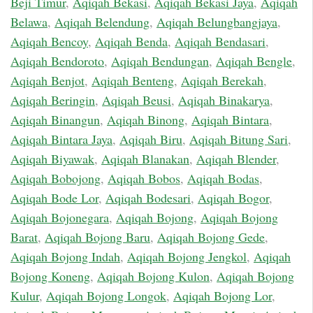
Beji Timur
,
Aqiqah Bekasi
,
Aqiqah Bekasi Jaya
,
Aqiqah
Belawa
,
Aqiqah Belendung
,
Aqiqah Belungbangjaya
,
Aqiqah Bencoy
,
Aqiqah Benda
,
Aqiqah Bendasari
,
Aqiqah Bendoroto
,
Aqiqah Bendungan
,
Aqiqah Bengle
,
Aqiqah Benjot
,
Aqiqah Benteng
,
Aqiqah Berekah
,
Aqiqah Beringin
,
Aqiqah Beusi
,
Aqiqah Binakarya
,
Aqiqah Binangun
,
Aqiqah Binong
,
Aqiqah Bintara
,
Aqiqah Bintara Jaya
,
Aqiqah Biru
,
Aqiqah Bitung Sari
,
Aqiqah Biyawak
,
Aqiqah Blanakan
,
Aqiqah Blender
,
Aqiqah Bobojong
,
Aqiqah Bobos
,
Aqiqah Bodas
,
Aqiqah Bode Lor
,
Aqiqah Bodesari
,
Aqiqah Bogor
,
Aqiqah Bojonegara
,
Aqiqah Bojong
,
Aqiqah Bojong
Barat
,
Aqiqah Bojong Baru
,
Aqiqah Bojong Gede
,
Aqiqah Bojong Indah
,
Aqiqah Bojong Jengkol
,
Aqiqah
Bojong Koneng
,
Aqiqah Bojong Kulon
,
Aqiqah Bojong
Kulur
,
Aqiqah Bojong Longok
,
Aqiqah Bojong Lor
,