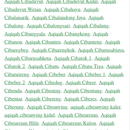
Aqiqah Cibaduyut
,
Aqiqah Cibaduyut Kidul
,
Aqiqah
Cibaduyut Wetan
,
Aqiqah Cibahayu
,
Aqiqah
Cibalanarik
,
Aqiqah Cibalandong Jaya
,
Aqiqah
Cibalong
,
Aqiqah Cibalongsari
,
Aqiqah Cibalung
,
Aqiqah Cibanggala
,
Aqiqah Cibangkong
,
Aqiqah
Cibanon
,
Aqiqah Cibanten
,
Aqiqah Cibanteng
,
Aqiqah
Cibaregbeg
,
Aqiqah Cibarengkok
,
Aqiqah Cibarusahjaya
,
Aqiqah Cibarusahkota
,
Aqiqah Cibatok 1
,
Aqiqah
Cibatok 2
,
Aqiqah Cibatu
,
Aqiqah Cibatu Tiga
,
Aqiqah
Cibatuireng
,
Aqiqah Cibeber
,
Aqiqah Cibeber 1
,
Aqiqah
Cibeber 2
,
Aqiqah Cibedug
,
Aqiqah Cibeet
,
Aqiqah
Cibenda
,
Aqiqah Cibening
,
Aqiqah Cibentang
,
Aqiqah
Cibentar
,
Aqiqah Cibereng
,
Aqiqah Ciberes
,
Aqiqah
Ciberung
,
Aqiqah Cibeunying
,
aqiqah cibeunying kaler
,
aqiqah cibeunying kidul
,
Aqiqah Cibeureum
,
Aqiqah
Cibeureum Hilir
,
Aqiqah Cibeureum Kulon
,
Aqiqah