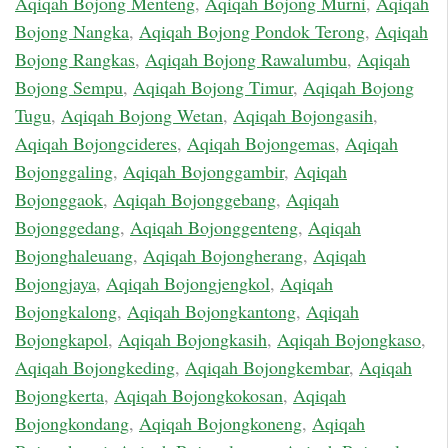
Aqiqah Bojong Menteng
,
Aqiqah Bojong Murni
,
Aqiqah
Bojong Nangka
,
Aqiqah Bojong Pondok Terong
,
Aqiqah
Bojong Rangkas
,
Aqiqah Bojong Rawalumbu
,
Aqiqah
Bojong Sempu
,
Aqiqah Bojong Timur
,
Aqiqah Bojong
Tugu
,
Aqiqah Bojong Wetan
,
Aqiqah Bojongasih
,
Aqiqah Bojongcideres
,
Aqiqah Bojongemas
,
Aqiqah
Bojonggaling
,
Aqiqah Bojonggambir
,
Aqiqah
Bojonggaok
,
Aqiqah Bojonggebang
,
Aqiqah
Bojonggedang
,
Aqiqah Bojonggenteng
,
Aqiqah
Bojonghaleuang
,
Aqiqah Bojongherang
,
Aqiqah
Bojongjaya
,
Aqiqah Bojongjengkol
,
Aqiqah
Bojongkalong
,
Aqiqah Bojongkantong
,
Aqiqah
Bojongkapol
,
Aqiqah Bojongkasih
,
Aqiqah Bojongkaso
,
Aqiqah Bojongkeding
,
Aqiqah Bojongkembar
,
Aqiqah
Bojongkerta
,
Aqiqah Bojongkokosan
,
Aqiqah
Bojongkondang
,
Aqiqah Bojongkoneng
,
Aqiqah