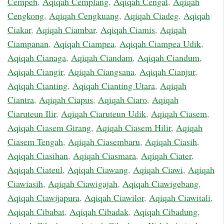
Cempeh
,
Aqiqah Cemplang
,
Aqiqah Cengal
,
Aqiqah
Cengkong
,
Aqiqah Cengkuang
,
Aqiqah Ciadeg
,
Aqiqah
Ciakar
,
Aqiqah Ciambar
,
Aqiqah Ciamis
,
Aqiqah
Ciampanan
,
Aqiqah Ciampea
,
Aqiqah Ciampea Udik
,
Aqiqah Cianaga
,
Aqiqah Ciandam
,
Aqiqah Ciandum
,
Aqiqah Ciangir
,
Aqiqah Ciangsana
,
Aqiqah Cianjur
,
Aqiqah Cianting
,
Aqiqah Cianting Utara
,
Aqiqah
Ciantra
,
Aqiqah Ciapus
,
Aqiqah Ciaro
,
Aqiqah
Ciaruteun Ilir
,
Aqiqah Ciaruteun Udik
,
Aqiqah Ciasem
,
Aqiqah Ciasem Girang
,
Aqiqah Ciasem Hilir
,
Aqiqah
Ciasem Tengah
,
Aqiqah Ciasembaru
,
Aqiqah Ciasih
,
Aqiqah Ciasihan
,
Aqiqah Ciasmara
,
Aqiqah Ciater
,
Aqiqah Ciateul
,
Aqiqah Ciawang
,
Aqiqah Ciawi
,
Aqiqah
Ciawiasih
,
Aqiqah Ciawigajah
,
Aqiqah Ciawigebang
,
Aqiqah Ciawijapura
,
Aqiqah Ciawilor
,
Aqiqah Ciawitali
,
Aqiqah Cibabat
,
Aqiqah Cibadak
,
Aqiqah Cibadung
,