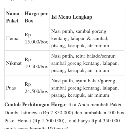
Nama
Harga per
Isi Menu Lengkap
Paket
Box
Nasi putih, sambal goreng
Rp
Hemat
kentang, lalapan & sambal,
15.000/box
pisang, kerupuk, air minum
Nasi putih, telur balado/semur,
Rp
Nikmat
sambal goreng kentang, lalapan,
19.500/box
pisang, kerupuk, air minum
Nasi putih, ayam bakar/goreng,
Rp
Puas
sambal goreng kentang, lalapan,
24.500/box
pisang, kerupuk, air minum
Contoh Perhitungan Harga
: Jika Anda membeli Paket
Domba Istimewa (Rp 2.850.000) dan tambahkan 100 box
Paket Hemat (Rp 1.500.000), total hanya Rp 4.350.000
untuk acara komplit 100 porsi!