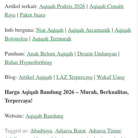
Artikel terkait:
Aqiqah Praktis 2026
|
Aqiqah Cimahi
Raya
|
Paket Juara
Info berguna:
Niat Aqiqah
|
Aqiqah Arcamanik
|
Aqiqah
Bojongloa
|
Aqiqah Termurah
Panduan:
Anak Belum Aqiqah
|
Desain Undangan
|
Bidan Hypnobirthing
Blog:
Artikel Aqiqah
|
LAZ Terpercaya
|
Wakaf Uang
Harga Aqiqah Bandung 2026 – Murah, Berkualitas,
Terpercaya!
Website:
Aqiqah Bandung
Tagged as:
Abadijaya
,
Adiarsa Barat
,
Adiarsa Timur
,