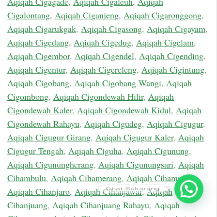
Aqiqah Cigagade
,
Aqiqah Cigaleuh
,
Aqiqah
Cigalontang
,
Aqiqah Ciganjeng
,
Aqiqah Cigaronggong
,
Aqiqah Cigarukgak
,
Aqiqah Cigasong
,
Aqiqah Cigayam
,
Aqiqah Cigedang
,
Aqiqah Cigedug
,
Aqiqah Cigelam
,
Aqiqah Cigembor
,
Aqiqah Cigendel
,
Aqiqah Cigending
,
Aqiqah Cigentur
,
Aqiqah Cigereleng
,
Aqiqah Cigintung
,
Aqiqah Cigobang
,
Aqiqah Cigobang Wangi
,
Aqiqah
Cigombong
,
Aqiqah Cigondewah Hilir
,
Aqiqah
Cigondewah Kaler
,
Aqiqah Cigondewah Kidul
,
Aqiqah
Cigondewah Rahayu
,
Aqiqah Cigudeg
,
Aqiqah Cigugur
,
Aqiqah Cigugur Girang
,
Aqiqah Cigugur Kaler
,
Aqiqah
Cigugur Tengah
,
Aqiqah Ciguha
,
Aqiqah Cigunung
,
Aqiqah Cigunungherang
,
Aqiqah Cigunungsari
,
Aqiqah
Cihambulu
,
Aqiqah Cihamerang
,
Aqiqah Cihampelas
,
Chat Sekarang
Aqiqah Cihanjaro
,
Aqiqah Cihanjawar
,
Aqiqah
Cihanjuang
,
Aqiqah Cihanjuang Rahayu
,
Aqiqah