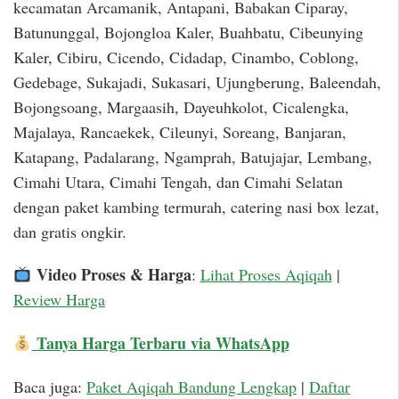
kecamatan Arcamanik, Antapani, Babakan Ciparay,
Batununggal, Bojongloa Kaler, Buahbatu, Cibeunying
Kaler, Cibiru, Cicendo, Cidadap, Cinambo, Coblong,
Gedebage, Sukajadi, Sukasari, Ujungberung, Baleendah,
Bojongsoang, Margaasih, Dayeuhkolot, Cicalengka,
Majalaya, Rancaekek, Cileunyi, Soreang, Banjaran,
Katapang, Padalarang, Ngamprah, Batujajar, Lembang,
Cimahi Utara, Cimahi Tengah, dan Cimahi Selatan
dengan paket kambing termurah, catering nasi box lezat,
dan gratis ongkir.
Video Proses & Harga
:
Lihat Proses Aqiqah
|
Review Harga
Tanya Harga Terbaru via WhatsApp
Baca juga:
Paket Aqiqah Bandung Lengkap
|
Daftar