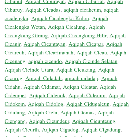
Cibunut
,
Aqiqah Ciburayut
,
Aqiqah Ciburial
,
Aqiqah
Ciburuy
,
Aqiqah Cicadas
,
aqiqah cicaheum
,
aqiqah
cicalengka
,
Aqiqah Cicalengka Kulon
,
Aqiqah
Cicalengka Wetan
,
Aqiqah Cicalung
,
Aqiqah
Cicangkang Girang
,
Aqiqah Cicangkang Hilir
,
Aqiqah
Cicanir
,
Aqiqah Cicantayan
,
Aqiqah Cicapar
,
Aqiqah
Cicareuh
,
Aqiqah Cicarimanah
,
Aqiqah Cicau
,
Aqiqah
Cicenang
,
aqiqah cicendo
,
Aqiqah Cicinde Selatan
,
Aqiqah Cicinde Utara
,
Aqiqah Cicukang
,
Aqiqah
Cicurug
,
Aqiqah Cidadali
,
aqiqah cidadap
,
Aqiqah
Cidahu
,
Aqiqah Cidamar
,
Aqiqah Cidatar
,
Aqiqah
Cidempet
,
Aqiqah Cidenok
,
Aqiqah Ciderum
,
Aqiqah
Cidokom
,
Aqiqah Cidolog
,
Aqiqah Cidugaleun
,
Aqiqah
Cidulang
,
Aqiqah Ciela
,
Aqiqah Ciemas
,
Aqiqah
Ciengang
,
Aqiqah Cieundeur
,
Aqiqah Cieunteung
,
Aqiqah Cieurih
,
Aqiqah Cigadog
,
Aqiqah Cigadung
,