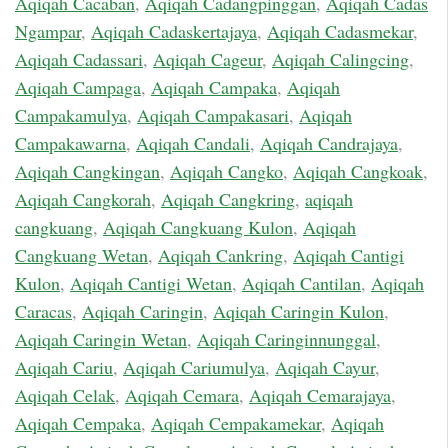
Aqiqah Cacaban
,
Aqiqah Cadangpinggan
,
Aqiqah Cadas
Ngampar
,
Aqiqah Cadaskertajaya
,
Aqiqah Cadasmekar
,
Aqiqah Cadassari
,
Aqiqah Cageur
,
Aqiqah Calingcing
,
Aqiqah Campaga
,
Aqiqah Campaka
,
Aqiqah
Campakamulya
,
Aqiqah Campakasari
,
Aqiqah
Campakawarna
,
Aqiqah Candali
,
Aqiqah Candrajaya
,
Aqiqah Cangkingan
,
Aqiqah Cangko
,
Aqiqah Cangkoak
,
Aqiqah Cangkorah
,
Aqiqah Cangkring
,
aqiqah
cangkuang
,
Aqiqah Cangkuang Kulon
,
Aqiqah
Cangkuang Wetan
,
Aqiqah Cankring
,
Aqiqah Cantigi
Kulon
,
Aqiqah Cantigi Wetan
,
Aqiqah Cantilan
,
Aqiqah
Caracas
,
Aqiqah Caringin
,
Aqiqah Caringin Kulon
,
Aqiqah Caringin Wetan
,
Aqiqah Caringinnunggal
,
Aqiqah Cariu
,
Aqiqah Cariumulya
,
Aqiqah Cayur
,
Aqiqah Celak
,
Aqiqah Cemara
,
Aqiqah Cemarajaya
,
Aqiqah Cempaka
,
Aqiqah Cempakamekar
,
Aqiqah