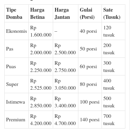
Tipe
Harga
Harga
Gulai
Sate
Domba
Betina
Jantan
(Porsi)
(Tusuk)
Rp
120
Ekonomis
–
40 porsi
1.600.000
tusuk
Rp
Rp
200
Pas
50 porsi
2.000.000
2.500.000
tusuk
Rp
Rp
300
Puas
60 porsi
2.250.000
2.750.000
tusuk
Rp
Rp
400
Super
80 porsi
2.525.000
3.050.000
tusuk
Rp
Rp
500
Istimewa
100 porsi
2.850.000
3.400.000
tusuk
Rp
Rp
700
Premium
140 porsi
4.200.000
4.700.000
tusuk