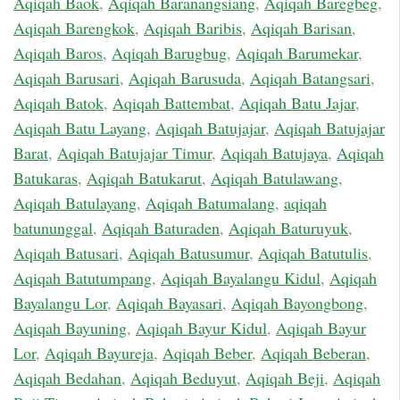
Aqiqah Baok
,
Aqiqah Baranangsiang
,
Aqiqah Baregbeg
,
Aqiqah Barengkok
,
Aqiqah Baribis
,
Aqiqah Barisan
,
Aqiqah Baros
,
Aqiqah Barugbug
,
Aqiqah Barumekar
,
Aqiqah Barusari
,
Aqiqah Barusuda
,
Aqiqah Batangsari
,
Aqiqah Batok
,
Aqiqah Battembat
,
Aqiqah Batu Jajar
,
Aqiqah Batu Layang
,
Aqiqah Batujajar
,
Aqiqah Batujajar
Barat
,
Aqiqah Batujajar Timur
,
Aqiqah Batujaya
,
Aqiqah
Batukaras
,
Aqiqah Batukarut
,
Aqiqah Batulawang
,
Aqiqah Batulayang
,
Aqiqah Batumalang
,
aqiqah
batununggal
,
Aqiqah Baturaden
,
Aqiqah Baturuyuk
,
Aqiqah Batusari
,
Aqiqah Batusumur
,
Aqiqah Batutulis
,
Aqiqah Batutumpang
,
Aqiqah Bayalangu Kidul
,
Aqiqah
Bayalangu Lor
,
Aqiqah Bayasari
,
Aqiqah Bayongbong
,
Aqiqah Bayuning
,
Aqiqah Bayur Kidul
,
Aqiqah Bayur
Lor
,
Aqiqah Bayureja
,
Aqiqah Beber
,
Aqiqah Beberan
,
Aqiqah Bedahan
,
Aqiqah Beduyut
,
Aqiqah Beji
,
Aqiqah