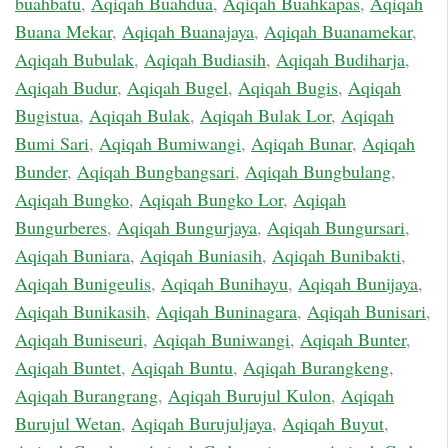
buahbatu
,
Aqiqah Buahdua
,
Aqiqah Buahkapas
,
Aqiqah
Buana Mekar
,
Aqiqah Buanajaya
,
Aqiqah Buanamekar
,
Aqiqah Bubulak
,
Aqiqah Budiasih
,
Aqiqah Budiharja
,
Aqiqah Budur
,
Aqiqah Bugel
,
Aqiqah Bugis
,
Aqiqah
Bugistua
,
Aqiqah Bulak
,
Aqiqah Bulak Lor
,
Aqiqah
Bumi Sari
,
Aqiqah Bumiwangi
,
Aqiqah Bunar
,
Aqiqah
Bunder
,
Aqiqah Bungbangsari
,
Aqiqah Bungbulang
,
Aqiqah Bungko
,
Aqiqah Bungko Lor
,
Aqiqah
Bungurberes
,
Aqiqah Bungurjaya
,
Aqiqah Bungursari
,
Aqiqah Buniara
,
Aqiqah Buniasih
,
Aqiqah Bunibakti
,
Aqiqah Bunigeulis
,
Aqiqah Bunihayu
,
Aqiqah Bunijaya
,
Aqiqah Bunikasih
,
Aqiqah Buninagara
,
Aqiqah Bunisari
,
Aqiqah Buniseuri
,
Aqiqah Buniwangi
,
Aqiqah Bunter
,
Aqiqah Buntet
,
Aqiqah Buntu
,
Aqiqah Burangkeng
,
Aqiqah Burangrang
,
Aqiqah Burujul Kulon
,
Aqiqah
Burujul Wetan
,
Aqiqah Burujuljaya
,
Aqiqah Buyut
,