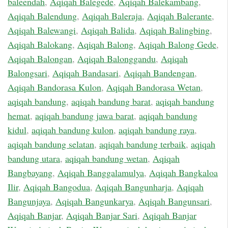
baleendah
,
Aqiqah Balegede
,
Aqiqah Balekambang
,
Aqiqah Balendung
,
Aqiqah Baleraja
,
Aqiqah Balerante
,
Aqiqah Balewangi
,
Aqiqah Balida
,
Aqiqah Balingbing
,
Aqiqah Balokang
,
Aqiqah Balong
,
Aqiqah Balong Gede
,
Aqiqah Balongan
,
Aqiqah Balonggandu
,
Aqiqah
Balongsari
,
Aqiqah Bandasari
,
Aqiqah Bandengan
,
Aqiqah Bandorasa Kulon
,
Aqiqah Bandorasa Wetan
,
aqiqah bandung
,
aqiqah bandung barat
,
aqiqah bandung
hemat
,
aqiqah bandung jawa barat
,
aqiqah bandung
kidul
,
aqiqah bandung kulon
,
aqiqah bandung raya
,
aqiqah bandung selatan
,
aqiqah bandung terbaik
,
aqiqah
bandung utara
,
aqiqah bandung wetan
,
Aqiqah
Bangbayang
,
Aqiqah Banggalamulya
,
Aqiqah Bangkaloa
Ilir
,
Aqiqah Bangodua
,
Aqiqah Bangunharja
,
Aqiqah
Bangunjaya
,
Aqiqah Bangunkarya
,
Aqiqah Bangunsari
,
Aqiqah Banjar
,
Aqiqah Banjar Sari
,
Aqiqah Banjar