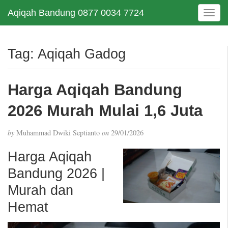
Aqiqah Bandung 0877 0034 7724
T
o
g
g
Tag:
Aqiqah Gadog
l
e
n
Harga Aqiqah Bandung
a
v
2026 Murah Mulai 1,6 Juta
i
g
by
Muhammad Dwiki Septianto
on
29/01/2026
a
t
Harga Aqiqah
i
Bandung 2026 |
o
n
Murah dan
Hemat