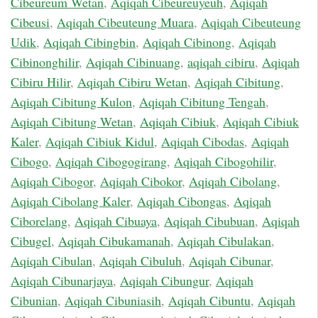
Cibeureum Wetan
,
Aqiqah Cibeureuyeuh
,
Aqiqah
Cibeusi
,
Aqiqah Cibeuteung Muara
,
Aqiqah Cibeuteung
Udik
,
Aqiqah Cibingbin
,
Aqiqah Cibinong
,
Aqiqah
Cibinonghilir
,
Aqiqah Cibinuang
,
aqiqah cibiru
,
Aqiqah
Cibiru Hilir
,
Aqiqah Cibiru Wetan
,
Aqiqah Cibitung
,
Aqiqah Cibitung Kulon
,
Aqiqah Cibitung Tengah
,
Aqiqah Cibitung Wetan
,
Aqiqah Cibiuk
,
Aqiqah Cibiuk
Kaler
,
Aqiqah Cibiuk Kidul
,
Aqiqah Cibodas
,
Aqiqah
Cibogo
,
Aqiqah Cibogogirang
,
Aqiqah Cibogohilir
,
Aqiqah Cibogor
,
Aqiqah Cibokor
,
Aqiqah Cibolang
,
Aqiqah Cibolang Kaler
,
Aqiqah Cibongas
,
Aqiqah
Ciborelang
,
Aqiqah Cibuaya
,
Aqiqah Cibubuan
,
Aqiqah
Cibugel
,
Aqiqah Cibukamanah
,
Aqiqah Cibulakan
,
Aqiqah Cibulan
,
Aqiqah Cibuluh
,
Aqiqah Cibunar
,
Aqiqah Cibunarjaya
,
Aqiqah Cibungur
,
Aqiqah
Cibunian
,
Aqiqah Cibuniasih
,
Aqiqah Cibuntu
,
Aqiqah