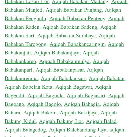
Babakan Losari Lor
,
Aqiqah Babakan Madang
,
Aqiqah
Babakan Manjeti
,
Aqiqah Babakan Panjang
,
Aqiqah
Babakan Penghulu
,
Aqiqah Babakan Peuteuy
,
Aqiqah
Babakan Raden
,
Aqiqah Babakan Sadeng
,
Aqiqah
Babakan Sari
,
Aqiqah Babakan Surabaya
,
Aqiqah
Babakan Tarogong
,
Aqiqah Babakancaringin
,
Aqiqah
Babakanjati
,
Aqiqah Babakanjaya
,
Aqiqah
Babakankareo
,
Aqiqah Babakanmulya
,
Aqiqah
Babakanpari
,
Aqiqah Babakanpasar
,
Aqiqah
Babakanreuma
,
Aqiqah Babakansari
,
Aqiqah Babatan
,
Aqiqah Babelan Kota
,
Aqiqah Bagawat
,
Aqiqah
Bagendit
,
Aqiqah Baginda
,
Aqiqah Bagjasari
,
Aqiqah
Bagoang
,
Aqiqah Bagolo
,
Aqiqah Bahagia
,
Aqiqah
Bahara
,
Aqiqah Bakom
,
Aqiqah Baktijaya
,
Aqiqah
Bakung Kidul
,
Aqiqah Bakung Lor
,
Aqiqah Balad
,
Aqiqah Balagedog
,
Aqiqah Balebandung Jaya
,
aqiqah