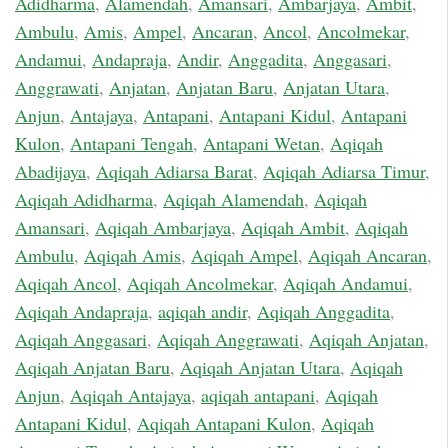
Adidharma
,
Alamendah
,
Amansari
,
Ambarjaya
,
Ambit
,
Ambulu
,
Amis
,
Ampel
,
Ancaran
,
Ancol
,
Ancolmekar
,
Andamui
,
Andapraja
,
Andir
,
Anggadita
,
Anggasari
,
Anggrawati
,
Anjatan
,
Anjatan Baru
,
Anjatan Utara
,
Anjun
,
Antajaya
,
Antapani
,
Antapani Kidul
,
Antapani
Kulon
,
Antapani Tengah
,
Antapani Wetan
,
Aqiqah
Abadijaya
,
Aqiqah Adiarsa Barat
,
Aqiqah Adiarsa Timur
,
Aqiqah Adidharma
,
Aqiqah Alamendah
,
Aqiqah
Amansari
,
Aqiqah Ambarjaya
,
Aqiqah Ambit
,
Aqiqah
Ambulu
,
Aqiqah Amis
,
Aqiqah Ampel
,
Aqiqah Ancaran
,
Aqiqah Ancol
,
Aqiqah Ancolmekar
,
Aqiqah Andamui
,
Aqiqah Andapraja
,
aqiqah andir
,
Aqiqah Anggadita
,
Aqiqah Anggasari
,
Aqiqah Anggrawati
,
Aqiqah Anjatan
,
Aqiqah Anjatan Baru
,
Aqiqah Anjatan Utara
,
Aqiqah
Anjun
,
Aqiqah Antajaya
,
aqiqah antapani
,
Aqiqah
Antapani Kidul
,
Aqiqah Antapani Kulon
,
Aqiqah