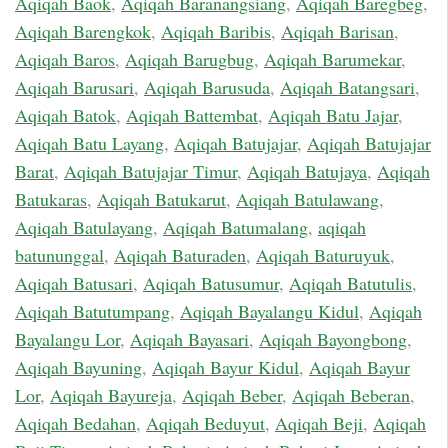
Aqiqah Baok
,
Aqiqah Baranangsiang
,
Aqiqah Baregbeg
,
Aqiqah Barengkok
,
Aqiqah Baribis
,
Aqiqah Barisan
,
Aqiqah Baros
,
Aqiqah Barugbug
,
Aqiqah Barumekar
,
Aqiqah Barusari
,
Aqiqah Barusuda
,
Aqiqah Batangsari
,
Aqiqah Batok
,
Aqiqah Battembat
,
Aqiqah Batu Jajar
,
Aqiqah Batu Layang
,
Aqiqah Batujajar
,
Aqiqah Batujajar
Barat
,
Aqiqah Batujajar Timur
,
Aqiqah Batujaya
,
Aqiqah
Batukaras
,
Aqiqah Batukarut
,
Aqiqah Batulawang
,
Aqiqah Batulayang
,
Aqiqah Batumalang
,
aqiqah
batununggal
,
Aqiqah Baturaden
,
Aqiqah Baturuyuk
,
Aqiqah Batusari
,
Aqiqah Batusumur
,
Aqiqah Batutulis
,
Aqiqah Batutumpang
,
Aqiqah Bayalangu Kidul
,
Aqiqah
Bayalangu Lor
,
Aqiqah Bayasari
,
Aqiqah Bayongbong
,
Aqiqah Bayuning
,
Aqiqah Bayur Kidul
,
Aqiqah Bayur
Lor
,
Aqiqah Bayureja
,
Aqiqah Beber
,
Aqiqah Beberan
,
Aqiqah Bedahan
,
Aqiqah Beduyut
,
Aqiqah Beji
,
Aqiqah