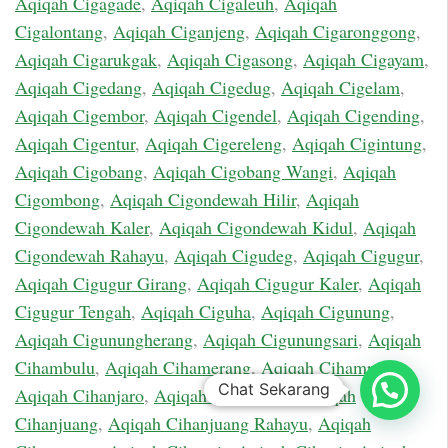
Aqiqah Cigagade
,
Aqiqah Cigaleuh
,
Aqiqah
Cigalontang
,
Aqiqah Ciganjeng
,
Aqiqah Cigaronggong
,
Aqiqah Cigarukgak
,
Aqiqah Cigasong
,
Aqiqah Cigayam
,
Aqiqah Cigedang
,
Aqiqah Cigedug
,
Aqiqah Cigelam
,
Aqiqah Cigembor
,
Aqiqah Cigendel
,
Aqiqah Cigending
,
Aqiqah Cigentur
,
Aqiqah Cigereleng
,
Aqiqah Cigintung
,
Aqiqah Cigobang
,
Aqiqah Cigobang Wangi
,
Aqiqah
Cigombong
,
Aqiqah Cigondewah Hilir
,
Aqiqah
Cigondewah Kaler
,
Aqiqah Cigondewah Kidul
,
Aqiqah
Cigondewah Rahayu
,
Aqiqah Cigudeg
,
Aqiqah Cigugur
,
Aqiqah Cigugur Girang
,
Aqiqah Cigugur Kaler
,
Aqiqah
Cigugur Tengah
,
Aqiqah Ciguha
,
Aqiqah Cigunung
,
Aqiqah Cigunungherang
,
Aqiqah Cigunungsari
,
Aqiqah
Cihambulu
,
Aqiqah Cihamerang
,
Aqiqah Cihampelas
,
Chat Sekarang
Aqiqah Cihanjaro
,
Aqiqah Cihanjawar
,
Aqiqah
Cihanjuang
,
Aqiqah Cihanjuang Rahayu
,
Aqiqah