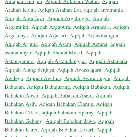
Antapani Tengah
,
Aqiqah Antapani Wetan
,
Aqiqah
Arahan Kidul
,
Aqiqah Arahan Lor
,
aqiqah arcamanik
,
Aqiqah Aren Jaya
,
Aqiqah Argalingga
,
Aqiqah
Argamukti
,
Aqiqah Argapura
,
Aqiqah Argasari
,
Aqiqah
Argasunya
,
Aqiqah Arjasari
,
Aqiqah Arjawinangun
,
Aqiqah Arjuna
,
Aqiqah Asem
,
Aqiqah Astana
,
aqiqah
astana anyar
,
Aqiqah Astana Mukti
,
Aqiqah
Astanajapura
,
Aqiqah Astanalanggar
,
Aqiqah Astapada
,
Aqiqah Atang Senjaya
,
Aqiqah Awassagara
,
Aqiqah
Awilega
,
Aqiqah Awiluar
,
Aqiqah Awirarangan
,
Aqiqah
Babadan
,
Aqiqah Babajurang
,
Aqiqah Babakan
,
Aqiqah
Babakan Anyar
,
Aqiqah Babakan Asem
,
Aqiqah
Babakan Asih
,
Aqiqah Babakan Ciamis
,
Aqiqah
Babakan Cikao
,
aqiqah babakan ciparay
,
Aqiqah
Babakan Gebang
,
Aqiqah Babakan Jawa
,
Aqiqah
Babakan Karet
,
Aqiqah Babakan Losari
,
Aqiqah