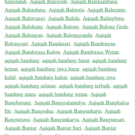
baleendah
,
Aqiqah Balegede
,
Aqiqah Balekambang
,
Aqiqah Balendung
,
Aqiqah Baleraja
,
Aqiqah Balerante
,
Aqiqah Balewangi
,
Aqiqah Balida
,
Aqiqah Balingbing
,
Aqiqah Balokang
,
Aqiqah Balong
,
Aqiqah Balong Gede
,
Aqiqah Balongan
,
Aqiqah Balonggandu
,
Aqiqah
Balongsari
,
Aqiqah Bandasari
,
Aqiqah Bandengan
,
Aqiqah Bandorasa Kulon
,
Aqiqah Bandorasa Wetan
,
aqiqah bandung
,
aqiqah bandung barat
,
aqiqah bandung
hemat
,
aqiqah bandung jawa barat
,
aqiqah bandung
kidul
,
aqiqah bandung kulon
,
aqiqah bandung raya
,
aqiqah bandung selatan
,
aqiqah bandung terbaik
,
aqiqah
bandung utara
,
aqiqah bandung wetan
,
Aqiqah
Bangbayang
,
Aqiqah Banggalamulya
,
Aqiqah Bangkaloa
Ilir
,
Aqiqah Bangodua
,
Aqiqah Bangunharja
,
Aqiqah
Bangunjaya
,
Aqiqah Bangunkarya
,
Aqiqah Bangunsari
,
Aqiqah Banjar
,
Aqiqah Banjar Sari
,
Aqiqah Banjar