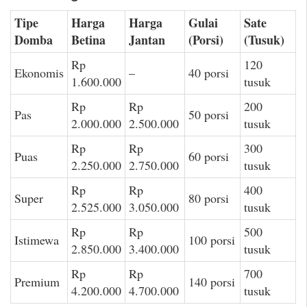
Tipe
Harga
Harga
Gulai
Sate
Domba
Betina
Jantan
(Porsi)
(Tusuk)
Rp
120
Ekonomis
–
40 porsi
1.600.000
tusuk
Rp
Rp
200
Pas
50 porsi
2.000.000
2.500.000
tusuk
Rp
Rp
300
Puas
60 porsi
2.250.000
2.750.000
tusuk
Rp
Rp
400
Super
80 porsi
2.525.000
3.050.000
tusuk
Rp
Rp
500
Istimewa
100 porsi
2.850.000
3.400.000
tusuk
Rp
Rp
700
Premium
140 porsi
4.200.000
4.700.000
tusuk