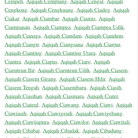
Cempeh
,
Aqiqah Cemplang
,
Aqiqah Cengal
,
Aqiqah
Cengkong
,
Aqiqah Cengkuang
,
Aqiqah Ciadeg
,
Aqiqah
Ciakar
,
Aqiqah Ciambar
,
Aqiqah Ciamis
,
Aqiqah
Ciampanan
,
Aqiqah Ciampea
,
Aqiqah Ciampea Udik
,
Aqiqah Cianaga
,
Aqiqah Ciandam
,
Aqiqah Ciandum
,
Aqiqah Ciangir
,
Aqiqah Ciangsana
,
Aqiqah Cianjur
,
Aqiqah Cianting
,
Aqiqah Cianting Utara
,
Aqiqah
Ciantra
,
Aqiqah Ciapus
,
Aqiqah Ciaro
,
Aqiqah
Ciaruteun Ilir
,
Aqiqah Ciaruteun Udik
,
Aqiqah Ciasem
,
Aqiqah Ciasem Girang
,
Aqiqah Ciasem Hilir
,
Aqiqah
Ciasem Tengah
,
Aqiqah Ciasembaru
,
Aqiqah Ciasih
,
Aqiqah Ciasihan
,
Aqiqah Ciasmara
,
Aqiqah Ciater
,
Aqiqah Ciateul
,
Aqiqah Ciawang
,
Aqiqah Ciawi
,
Aqiqah
Ciawiasih
,
Aqiqah Ciawigajah
,
Aqiqah Ciawigebang
,
Aqiqah Ciawijapura
,
Aqiqah Ciawilor
,
Aqiqah Ciawitali
,
Aqiqah Cibabat
,
Aqiqah Cibadak
,
Aqiqah Cibadung
,