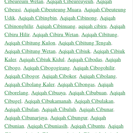
Cibeureum Wetan
,
Aqiqah Cibeureuyeuh
,
Aqiqah
Cibeusi
,
Aqiqah Cibeuteung Muara
,
Aqiqah Cibeuteung
Udik
,
Aqiqah Cibingbin
,
Aqiqah Cibinong
,
Aqiqah
Cibinonghilir
,
Aqiqah Cibinuang
,
aqiqah cibiru
,
Aqiqah
Cibiru Hilir
,
Aqiqah Cibiru Wetan
,
Aqiqah Cibitung
,
Aqiqah Cibitung Kulon
,
Aqiqah Cibitung Tengah
,
Aqiqah Cibitung Wetan
,
Aqiqah Cibiuk
,
Aqiqah Cibiuk
Kaler
,
Aqiqah Cibiuk Kidul
,
Aqiqah Cibodas
,
Aqiqah
Cibogo
,
Aqiqah Cibogogirang
,
Aqiqah Cibogohilir
,
Aqiqah Cibogor
,
Aqiqah Cibokor
,
Aqiqah Cibolang
,
Aqiqah Cibolang Kaler
,
Aqiqah Cibongas
,
Aqiqah
Ciborelang
,
Aqiqah Cibuaya
,
Aqiqah Cibubuan
,
Aqiqah
Cibugel
,
Aqiqah Cibukamanah
,
Aqiqah Cibulakan
,
Aqiqah Cibulan
,
Aqiqah Cibuluh
,
Aqiqah Cibunar
,
Aqiqah Cibunarjaya
,
Aqiqah Cibungur
,
Aqiqah
Cibunian
,
Aqiqah Cibuniasih
,
Aqiqah Cibuntu
,
Aqiqah