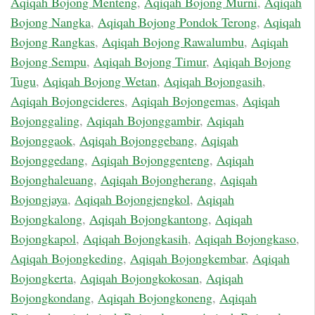
Aqiqah Bojong Menteng
,
Aqiqah Bojong Murni
,
Aqiqah
Bojong Nangka
,
Aqiqah Bojong Pondok Terong
,
Aqiqah
Bojong Rangkas
,
Aqiqah Bojong Rawalumbu
,
Aqiqah
Bojong Sempu
,
Aqiqah Bojong Timur
,
Aqiqah Bojong
Tugu
,
Aqiqah Bojong Wetan
,
Aqiqah Bojongasih
,
Aqiqah Bojongcideres
,
Aqiqah Bojongemas
,
Aqiqah
Bojonggaling
,
Aqiqah Bojonggambir
,
Aqiqah
Bojonggaok
,
Aqiqah Bojonggebang
,
Aqiqah
Bojonggedang
,
Aqiqah Bojonggenteng
,
Aqiqah
Bojonghaleuang
,
Aqiqah Bojongherang
,
Aqiqah
Bojongjaya
,
Aqiqah Bojongjengkol
,
Aqiqah
Bojongkalong
,
Aqiqah Bojongkantong
,
Aqiqah
Bojongkapol
,
Aqiqah Bojongkasih
,
Aqiqah Bojongkaso
,
Aqiqah Bojongkeding
,
Aqiqah Bojongkembar
,
Aqiqah
Bojongkerta
,
Aqiqah Bojongkokosan
,
Aqiqah
Bojongkondang
,
Aqiqah Bojongkoneng
,
Aqiqah