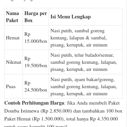
Nama
Harga per
Isi Menu Lengkap
Paket
Box
Nasi putih, sambal goreng
Rp
Hemat
kentang, lalapan & sambal,
15.000/box
pisang, kerupuk, air minum
Nasi putih, telur balado/semur,
Rp
Nikmat
sambal goreng kentang, lalapan,
19.500/box
pisang, kerupuk, air minum
Nasi putih, ayam bakar/goreng,
Rp
Puas
sambal goreng kentang, lalapan,
24.500/box
pisang, kerupuk, air minum
Contoh Perhitungan Harga
: Jika Anda membeli Paket
Domba Istimewa (Rp 2.850.000) dan tambahkan 100 box
Paket Hemat (Rp 1.500.000), total hanya Rp 4.350.000
untuk acara komplit 100 porsi!