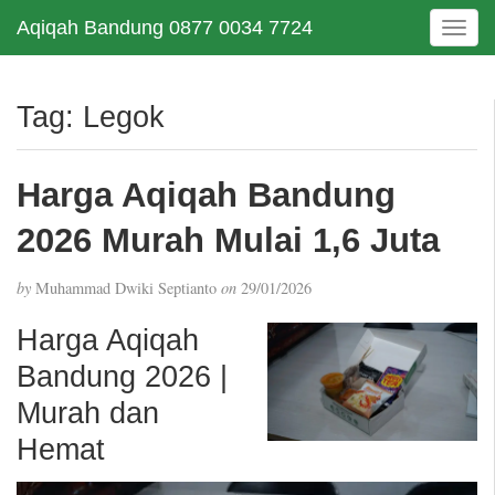
Aqiqah Bandung 0877 0034 7724
T
o
g
g
Tag:
Legok
l
e
n
Harga Aqiqah Bandung
a
v
2026 Murah Mulai 1,6 Juta
i
g
by
Muhammad Dwiki Septianto
on
29/01/2026
a
t
Harga Aqiqah
i
Bandung 2026 |
o
n
Murah dan
Hemat