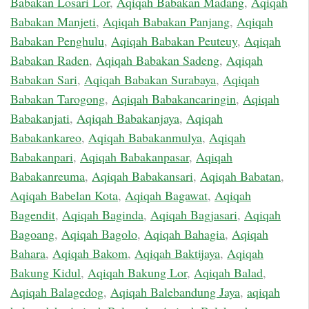
Babakan Losari Lor
,
Aqiqah Babakan Madang
,
Aqiqah
Babakan Manjeti
,
Aqiqah Babakan Panjang
,
Aqiqah
Babakan Penghulu
,
Aqiqah Babakan Peuteuy
,
Aqiqah
Babakan Raden
,
Aqiqah Babakan Sadeng
,
Aqiqah
Babakan Sari
,
Aqiqah Babakan Surabaya
,
Aqiqah
Babakan Tarogong
,
Aqiqah Babakancaringin
,
Aqiqah
Babakanjati
,
Aqiqah Babakanjaya
,
Aqiqah
Babakankareo
,
Aqiqah Babakanmulya
,
Aqiqah
Babakanpari
,
Aqiqah Babakanpasar
,
Aqiqah
Babakanreuma
,
Aqiqah Babakansari
,
Aqiqah Babatan
,
Aqiqah Babelan Kota
,
Aqiqah Bagawat
,
Aqiqah
Bagendit
,
Aqiqah Baginda
,
Aqiqah Bagjasari
,
Aqiqah
Bagoang
,
Aqiqah Bagolo
,
Aqiqah Bahagia
,
Aqiqah
Bahara
,
Aqiqah Bakom
,
Aqiqah Baktijaya
,
Aqiqah
Bakung Kidul
,
Aqiqah Bakung Lor
,
Aqiqah Balad
,
Aqiqah Balagedog
,
Aqiqah Balebandung Jaya
,
aqiqah