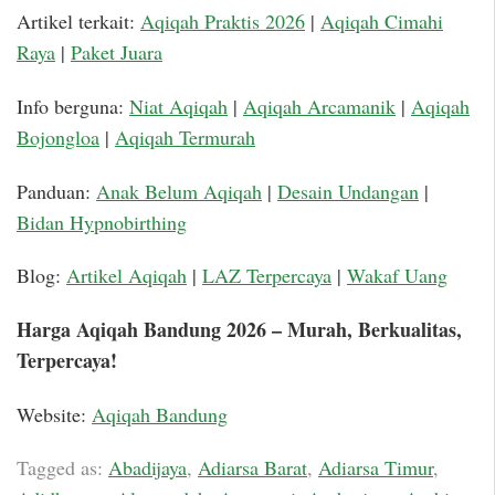
Artikel terkait:
Aqiqah Praktis 2026
|
Aqiqah Cimahi
Raya
|
Paket Juara
Info berguna:
Niat Aqiqah
|
Aqiqah Arcamanik
|
Aqiqah
Bojongloa
|
Aqiqah Termurah
Panduan:
Anak Belum Aqiqah
|
Desain Undangan
|
Bidan Hypnobirthing
Blog:
Artikel Aqiqah
|
LAZ Terpercaya
|
Wakaf Uang
Harga Aqiqah Bandung 2026 – Murah, Berkualitas,
Terpercaya!
Website:
Aqiqah Bandung
Tagged as:
Abadijaya
,
Adiarsa Barat
,
Adiarsa Timur
,