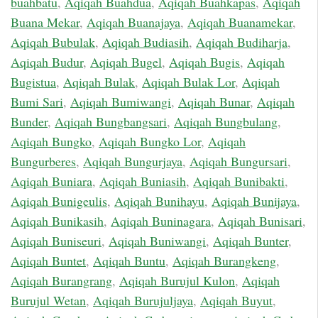
buahbatu
,
Aqiqah Buahdua
,
Aqiqah Buahkapas
,
Aqiqah
Buana Mekar
,
Aqiqah Buanajaya
,
Aqiqah Buanamekar
,
Aqiqah Bubulak
,
Aqiqah Budiasih
,
Aqiqah Budiharja
,
Aqiqah Budur
,
Aqiqah Bugel
,
Aqiqah Bugis
,
Aqiqah
Bugistua
,
Aqiqah Bulak
,
Aqiqah Bulak Lor
,
Aqiqah
Bumi Sari
,
Aqiqah Bumiwangi
,
Aqiqah Bunar
,
Aqiqah
Bunder
,
Aqiqah Bungbangsari
,
Aqiqah Bungbulang
,
Aqiqah Bungko
,
Aqiqah Bungko Lor
,
Aqiqah
Bungurberes
,
Aqiqah Bungurjaya
,
Aqiqah Bungursari
,
Aqiqah Buniara
,
Aqiqah Buniasih
,
Aqiqah Bunibakti
,
Aqiqah Bunigeulis
,
Aqiqah Bunihayu
,
Aqiqah Bunijaya
,
Aqiqah Bunikasih
,
Aqiqah Buninagara
,
Aqiqah Bunisari
,
Aqiqah Buniseuri
,
Aqiqah Buniwangi
,
Aqiqah Bunter
,
Aqiqah Buntet
,
Aqiqah Buntu
,
Aqiqah Burangkeng
,
Aqiqah Burangrang
,
Aqiqah Burujul Kulon
,
Aqiqah
Burujul Wetan
,
Aqiqah Burujuljaya
,
Aqiqah Buyut
,