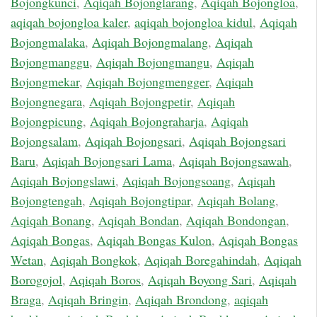
Bojongkunci
,
Aqiqah Bojonglarang
,
Aqiqah Bojongloa
,
aqiqah bojongloa kaler
,
aqiqah bojongloa kidul
,
Aqiqah
Bojongmalaka
,
Aqiqah Bojongmalang
,
Aqiqah
Bojongmanggu
,
Aqiqah Bojongmangu
,
Aqiqah
Bojongmekar
,
Aqiqah Bojongmengger
,
Aqiqah
Bojongnegara
,
Aqiqah Bojongpetir
,
Aqiqah
Bojongpicung
,
Aqiqah Bojongraharja
,
Aqiqah
Bojongsalam
,
Aqiqah Bojongsari
,
Aqiqah Bojongsari
Baru
,
Aqiqah Bojongsari Lama
,
Aqiqah Bojongsawah
,
Aqiqah Bojongslawi
,
Aqiqah Bojongsoang
,
Aqiqah
Bojongtengah
,
Aqiqah Bojongtipar
,
Aqiqah Bolang
,
Aqiqah Bonang
,
Aqiqah Bondan
,
Aqiqah Bondongan
,
Aqiqah Bongas
,
Aqiqah Bongas Kulon
,
Aqiqah Bongas
Wetan
,
Aqiqah Bongkok
,
Aqiqah Boregahindah
,
Aqiqah
Borogojol
,
Aqiqah Boros
,
Aqiqah Boyong Sari
,
Aqiqah
Braga
,
Aqiqah Bringin
,
Aqiqah Brondong
,
aqiqah