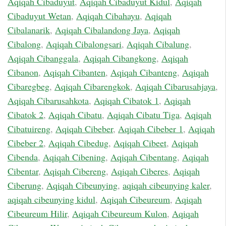
Aqiqah Cibaduyut
,
Aqiqah Cibaduyut Kidul
,
Aqiqah
Cibaduyut Wetan
,
Aqiqah Cibahayu
,
Aqiqah
Cibalanarik
,
Aqiqah Cibalandong Jaya
,
Aqiqah
Cibalong
,
Aqiqah Cibalongsari
,
Aqiqah Cibalung
,
Aqiqah Cibanggala
,
Aqiqah Cibangkong
,
Aqiqah
Cibanon
,
Aqiqah Cibanten
,
Aqiqah Cibanteng
,
Aqiqah
Cibaregbeg
,
Aqiqah Cibarengkok
,
Aqiqah Cibarusahjaya
,
Aqiqah Cibarusahkota
,
Aqiqah Cibatok 1
,
Aqiqah
Cibatok 2
,
Aqiqah Cibatu
,
Aqiqah Cibatu Tiga
,
Aqiqah
Cibatuireng
,
Aqiqah Cibeber
,
Aqiqah Cibeber 1
,
Aqiqah
Cibeber 2
,
Aqiqah Cibedug
,
Aqiqah Cibeet
,
Aqiqah
Cibenda
,
Aqiqah Cibening
,
Aqiqah Cibentang
,
Aqiqah
Cibentar
,
Aqiqah Cibereng
,
Aqiqah Ciberes
,
Aqiqah
Ciberung
,
Aqiqah Cibeunying
,
aqiqah cibeunying kaler
,
aqiqah cibeunying kidul
,
Aqiqah Cibeureum
,
Aqiqah
Cibeureum Hilir
,
Aqiqah Cibeureum Kulon
,
Aqiqah