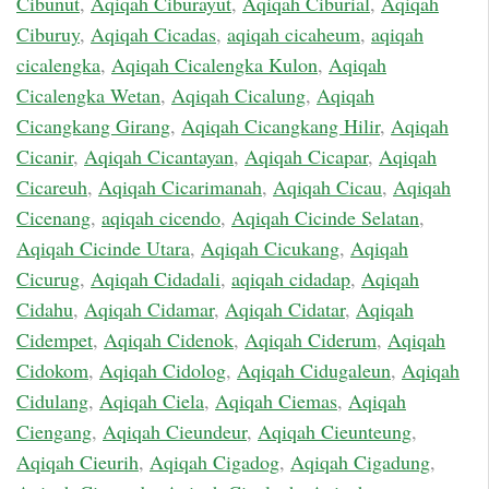
Cibunut
,
Aqiqah Ciburayut
,
Aqiqah Ciburial
,
Aqiqah
Ciburuy
,
Aqiqah Cicadas
,
aqiqah cicaheum
,
aqiqah
cicalengka
,
Aqiqah Cicalengka Kulon
,
Aqiqah
Cicalengka Wetan
,
Aqiqah Cicalung
,
Aqiqah
Cicangkang Girang
,
Aqiqah Cicangkang Hilir
,
Aqiqah
Cicanir
,
Aqiqah Cicantayan
,
Aqiqah Cicapar
,
Aqiqah
Cicareuh
,
Aqiqah Cicarimanah
,
Aqiqah Cicau
,
Aqiqah
Cicenang
,
aqiqah cicendo
,
Aqiqah Cicinde Selatan
,
Aqiqah Cicinde Utara
,
Aqiqah Cicukang
,
Aqiqah
Cicurug
,
Aqiqah Cidadali
,
aqiqah cidadap
,
Aqiqah
Cidahu
,
Aqiqah Cidamar
,
Aqiqah Cidatar
,
Aqiqah
Cidempet
,
Aqiqah Cidenok
,
Aqiqah Ciderum
,
Aqiqah
Cidokom
,
Aqiqah Cidolog
,
Aqiqah Cidugaleun
,
Aqiqah
Cidulang
,
Aqiqah Ciela
,
Aqiqah Ciemas
,
Aqiqah
Ciengang
,
Aqiqah Cieundeur
,
Aqiqah Cieunteung
,
Aqiqah Cieurih
,
Aqiqah Cigadog
,
Aqiqah Cigadung
,