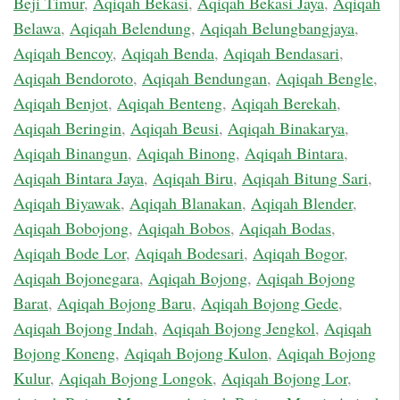
Beji Timur
,
Aqiqah Bekasi
,
Aqiqah Bekasi Jaya
,
Aqiqah
Belawa
,
Aqiqah Belendung
,
Aqiqah Belungbangjaya
,
Aqiqah Bencoy
,
Aqiqah Benda
,
Aqiqah Bendasari
,
Aqiqah Bendoroto
,
Aqiqah Bendungan
,
Aqiqah Bengle
,
Aqiqah Benjot
,
Aqiqah Benteng
,
Aqiqah Berekah
,
Aqiqah Beringin
,
Aqiqah Beusi
,
Aqiqah Binakarya
,
Aqiqah Binangun
,
Aqiqah Binong
,
Aqiqah Bintara
,
Aqiqah Bintara Jaya
,
Aqiqah Biru
,
Aqiqah Bitung Sari
,
Aqiqah Biyawak
,
Aqiqah Blanakan
,
Aqiqah Blender
,
Aqiqah Bobojong
,
Aqiqah Bobos
,
Aqiqah Bodas
,
Aqiqah Bode Lor
,
Aqiqah Bodesari
,
Aqiqah Bogor
,
Aqiqah Bojonegara
,
Aqiqah Bojong
,
Aqiqah Bojong
Barat
,
Aqiqah Bojong Baru
,
Aqiqah Bojong Gede
,
Aqiqah Bojong Indah
,
Aqiqah Bojong Jengkol
,
Aqiqah
Bojong Koneng
,
Aqiqah Bojong Kulon
,
Aqiqah Bojong
Kulur
,
Aqiqah Bojong Longok
,
Aqiqah Bojong Lor
,