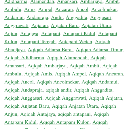
Adidharma
,
Alamendah
,
Amansari
,
Ambarjaya
,
Ambit
,
Ambulu
,
Amis
,
Ampel
,
Ancaran
,
Ancol
,
Ancolmekar
,
Andamui
,
Andapraja
,
Andir
,
Anggadita
,
Anggasari
,
Anggrawati
,
Anjatan
,
Anjatan Baru
,
Anjatan Utara
,
Anjun
,
Antajaya
,
Antapani
,
Antapani Kidul
,
Antapani
Kulon
,
Antapani Tengah
,
Antapani Wetan
,
Aqiqah
Abadijaya
,
Aqiqah Adiarsa Barat
,
Aqiqah Adiarsa Timur
,
Aqiqah Adidharma
,
Aqiqah Alamendah
,
Aqiqah
Amansari
,
Aqiqah Ambarjaya
,
Aqiqah Ambit
,
Aqiqah
Ambulu
,
Aqiqah Amis
,
Aqiqah Ampel
,
Aqiqah Ancaran
,
Aqiqah Ancol
,
Aqiqah Ancolmekar
,
Aqiqah Andamui
,
Aqiqah Andapraja
,
aqiqah andir
,
Aqiqah Anggadita
,
Aqiqah Anggasari
,
Aqiqah Anggrawati
,
Aqiqah Anjatan
,
Aqiqah Anjatan Baru
,
Aqiqah Anjatan Utara
,
Aqiqah
Anjun
,
Aqiqah Antajaya
,
aqiqah antapani
,
Aqiqah
Antapani Kidul
,
Aqiqah Antapani Kulon
,
Aqiqah