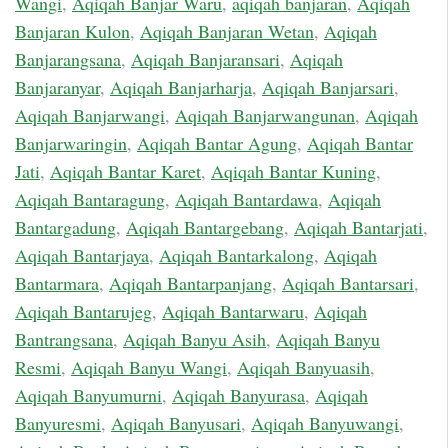
Wangi
,
Aqiqah Banjar Waru
,
aqiqah banjaran
,
Aqiqah
Banjaran Kulon
,
Aqiqah Banjaran Wetan
,
Aqiqah
Banjarangsana
,
Aqiqah Banjaransari
,
Aqiqah
Banjaranyar
,
Aqiqah Banjarharja
,
Aqiqah Banjarsari
,
Aqiqah Banjarwangi
,
Aqiqah Banjarwangunan
,
Aqiqah
Banjarwaringin
,
Aqiqah Bantar Agung
,
Aqiqah Bantar
Jati
,
Aqiqah Bantar Karet
,
Aqiqah Bantar Kuning
,
Aqiqah Bantaragung
,
Aqiqah Bantardawa
,
Aqiqah
Bantargadung
,
Aqiqah Bantargebang
,
Aqiqah Bantarjati
,
Aqiqah Bantarjaya
,
Aqiqah Bantarkalong
,
Aqiqah
Bantarmara
,
Aqiqah Bantarpanjang
,
Aqiqah Bantarsari
,
Aqiqah Bantarujeg
,
Aqiqah Bantarwaru
,
Aqiqah
Bantrangsana
,
Aqiqah Banyu Asih
,
Aqiqah Banyu
Resmi
,
Aqiqah Banyu Wangi
,
Aqiqah Banyuasih
,
Aqiqah Banyumurni
,
Aqiqah Banyurasa
,
Aqiqah
Banyuresmi
,
Aqiqah Banyusari
,
Aqiqah Banyuwangi
,