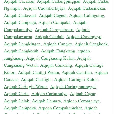
Aqiqah Cacaban
,
Aqiqah Cadangpinggan
,
Aqiqah Cadas
Ngampar
,
Aqiqah Cadaskertajaya
,
Aqiqah Cadasmekar
,
Aqiqah Cadassari
,
Aqiqah Cageur
,
Aqiqah Calingcing
,
Aqiqah Campaga
,
Aqiqah Campaka
,
Aqiqah
Campakamulya
,
Aqiqah Campakasari
,
Aqiqah
Campakawarna
,
Aqiqah Candali
,
Aqiqah Candrajaya
,
Aqiqah Cangkingan
,
Aqiqah Cangko
,
Aqiqah Cangkoak
,
Aqiqah Cangkorah
,
Aqiqah Cangkring
,
aqiqah
cangkuang
,
Aqiqah Cangkuang Kulon
,
Aqiqah
Cangkuang Wetan
,
Aqiqah Cankring
,
Aqiqah Cantigi
Kulon
,
Aqiqah Cantigi Wetan
,
Aqiqah Cantilan
,
Aqiqah
Caracas
,
Aqiqah Caringin
,
Aqiqah Caringin Kulon
,
Aqiqah Caringin Wetan
,
Aqiqah Caringinnunggal
,
Aqiqah Cariu
,
Aqiqah Cariumulya
,
Aqiqah Cayur
,
Aqiqah Celak
,
Aqiqah Cemara
,
Aqiqah Cemarajaya
,
Aqiqah Cempaka
,
Aqiqah Cempakamekar
,
Aqiqah