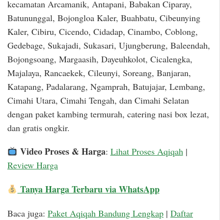
kecamatan Arcamanik, Antapani, Babakan Ciparay,
Batununggal, Bojongloa Kaler, Buahbatu, Cibeunying
Kaler, Cibiru, Cicendo, Cidadap, Cinambo, Coblong,
Gedebage, Sukajadi, Sukasari, Ujungberung, Baleendah,
Bojongsoang, Margaasih, Dayeuhkolot, Cicalengka,
Majalaya, Rancaekek, Cileunyi, Soreang, Banjaran,
Katapang, Padalarang, Ngamprah, Batujajar, Lembang,
Cimahi Utara, Cimahi Tengah, dan Cimahi Selatan
dengan paket kambing termurah, catering nasi box lezat,
dan gratis ongkir.
Video Proses & Harga
:
Lihat Proses Aqiqah
|
Review Harga
Tanya Harga Terbaru via WhatsApp
Baca juga:
Paket Aqiqah Bandung Lengkap
|
Daftar