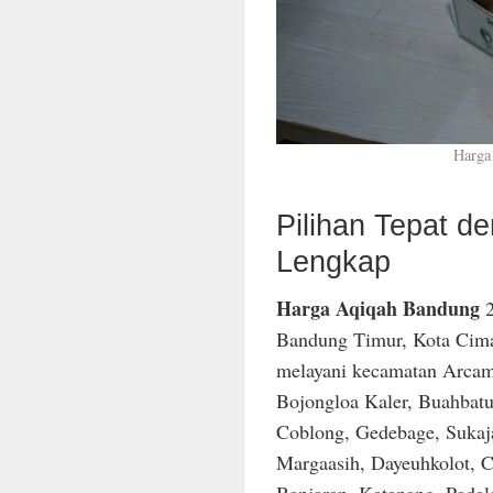
Harga
Pilihan Tepat 
Lengkap
Harga Aqiqah Bandung
2
Bandung Timur, Kota Cima
melayani kecamatan Arcam
Bojongloa Kaler, Buahbatu
Coblong, Gedebage, Sukaja
Margaasih, Dayeuhkolot, C