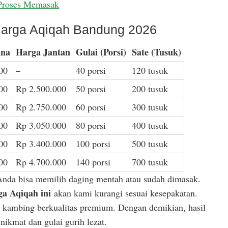
Proses Memasak
arga Aqiqah Bandung 2026
ina
Harga Jantan
Gulai (Porsi)
Sate (Tusuk)
00
–
40 porsi
120 tusuk
00
Rp 2.500.000
50 porsi
200 tusuk
00
Rp 2.750.000
60 porsi
300 tusuk
00
Rp 3.050.000
80 porsi
400 tusuk
00
Rp 3.400.000
100 porsi
500 tusuk
00
Rp 4.700.000
140 porsi
700 tusuk
Anda bisa memilih daging mentah atau sudah dimasak.
a Aqiqah ini
akan kami kurangi sesuai kesepakatan.
or kambing berkualitas premium. Dengan demikian, hasil
ikmat dan gulai gurih lezat.