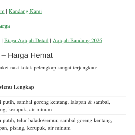
um
|
Kandang Kami
arga
|
Biaya Aqiqah Detail
|
Aqiqah Bandung 2026
k – Harga Hemat
ket nasi kotak pelengkap sangat terjangkau:
 Menu Lengkap
i putih, sambal goreng kentang, lalapan & sambal,
ang, kerupuk, air minum
i putih, telur balado/semur, sambal goreng kentang,
apan, pisang, kerupuk, air minum