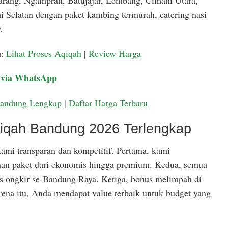
arang, Ngamprah, Batujajar, Lembang, Cimahi Utara,
 Selatan dengan paket kambing termurah, catering nasi
.
a
:
Lihat Proses Aqiqah
|
Review Harga
 via WhatsApp
Bandung Lengkap
|
Daftar Harga Terbaru
qiqah Bandung 2026 Terlengkap
ami transparan dan kompetitif. Pertama, kami
han paket dari ekonomis hingga premium. Kedua, semua
is ongkir se-Bandung Raya. Ketiga, bonus melimpah di
rena itu, Anda mendapat value terbaik untuk budget yang