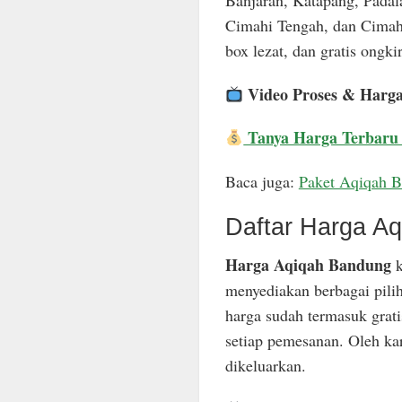
Banjaran, Katapang, Padal
Cimahi Tengah, dan Cimahi
box lezat, dan gratis ongkir
Video Proses & Harg
Tanya Harga Terbaru
Baca juga:
Paket Aqiqah 
Daftar Harga A
Harga Aqiqah Bandung
k
menyediakan berbagai pili
harga sudah termasuk grat
setiap pemesanan. Oleh ka
dikeluarkan.