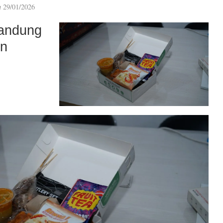
n
29/01/2026
andung
an