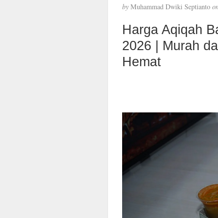
by
Muhammad Dwiki Septianto
o
Harga Aqiqah B
2026 | Murah d
Hemat