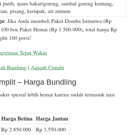
i putih, ayam bakar/goreng, sambal goreng kentang,
apan, pisang, kerupuk, air minum
ga
: Jika Anda membeli Paket Domba Istimewa (Rp
100 box Paket Hemat (Rp 1.500.000), total hanya Rp
lit 100 porsi!
ngiriman Tepat Waktu
qah Bandung
|
Aqiqah Cimahi
mplit – Harga Bundling
aket spesial lebih hemat karena sudah termasuk nasi
Harga Betina
Harga Jantan
Rp 2.850.000
Rp 3.550.000