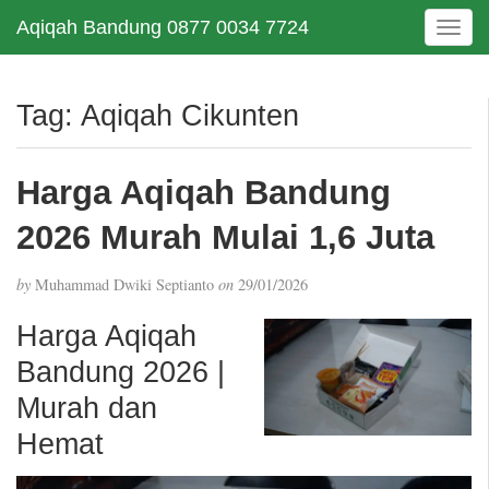
Aqiqah Bandung 0877 0034 7724
T
o
g
g
Tag:
Aqiqah Cikunten
l
e
n
Harga Aqiqah Bandung
a
v
2026 Murah Mulai 1,6 Juta
i
g
by
Muhammad Dwiki Septianto
on
29/01/2026
a
t
Harga Aqiqah
i
Bandung 2026 |
o
n
Murah dan
Hemat