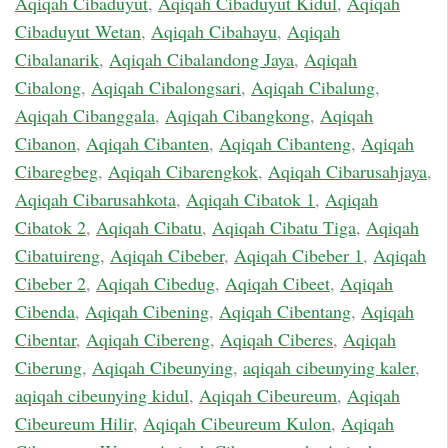
Aqiqah Cibaduyut
,
Aqiqah Cibaduyut Kidul
,
Aqiqah
Cibaduyut Wetan
,
Aqiqah Cibahayu
,
Aqiqah
Cibalanarik
,
Aqiqah Cibalandong Jaya
,
Aqiqah
Cibalong
,
Aqiqah Cibalongsari
,
Aqiqah Cibalung
,
Aqiqah Cibanggala
,
Aqiqah Cibangkong
,
Aqiqah
Cibanon
,
Aqiqah Cibanten
,
Aqiqah Cibanteng
,
Aqiqah
Cibaregbeg
,
Aqiqah Cibarengkok
,
Aqiqah Cibarusahjaya
,
Aqiqah Cibarusahkota
,
Aqiqah Cibatok 1
,
Aqiqah
Cibatok 2
,
Aqiqah Cibatu
,
Aqiqah Cibatu Tiga
,
Aqiqah
Cibatuireng
,
Aqiqah Cibeber
,
Aqiqah Cibeber 1
,
Aqiqah
Cibeber 2
,
Aqiqah Cibedug
,
Aqiqah Cibeet
,
Aqiqah
Cibenda
,
Aqiqah Cibening
,
Aqiqah Cibentang
,
Aqiqah
Cibentar
,
Aqiqah Cibereng
,
Aqiqah Ciberes
,
Aqiqah
Ciberung
,
Aqiqah Cibeunying
,
aqiqah cibeunying kaler
,
aqiqah cibeunying kidul
,
Aqiqah Cibeureum
,
Aqiqah
Cibeureum Hilir
,
Aqiqah Cibeureum Kulon
,
Aqiqah