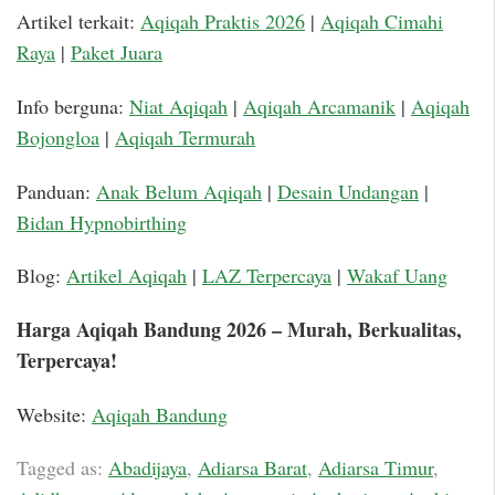
Artikel terkait:
Aqiqah Praktis 2026
|
Aqiqah Cimahi
Raya
|
Paket Juara
Info berguna:
Niat Aqiqah
|
Aqiqah Arcamanik
|
Aqiqah
Bojongloa
|
Aqiqah Termurah
Panduan:
Anak Belum Aqiqah
|
Desain Undangan
|
Bidan Hypnobirthing
Blog:
Artikel Aqiqah
|
LAZ Terpercaya
|
Wakaf Uang
Harga Aqiqah Bandung 2026 – Murah, Berkualitas,
Terpercaya!
Website:
Aqiqah Bandung
Tagged as:
Abadijaya
,
Adiarsa Barat
,
Adiarsa Timur
,