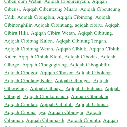
Cibeureum Wetan
,
Aqiqah Cibeureuyeuh
,
Aqiqah
Cibeusi
,
Aqiqah Cibeuteung Muara
,
Aqiqah Cibeuteung
Udik
,
Aqiqah Cibingbin
,
Aqiqah Cibinong
,
Aqiqah
Cibinonghilir
,
Aqiqah Cibinuang
,
aqiqah cibiru
,
Aqiqah
Cibiru Hilir
,
Aqiqah Cibiru Wetan
,
Aqiqah Cibitung
,
Aqiqah Cibitung Kulon
,
Aqiqah Cibitung Tengah
,
Aqiqah Cibitung Wetan
,
Aqiqah Cibiuk
,
Aqiqah Cibiuk
Kaler
,
Aqiqah Cibiuk Kidul
,
Aqiqah Cibodas
,
Aqiqah
Cibogo
,
Aqiqah Cibogogirang
,
Aqiqah Cibogohilir
,
Aqiqah Cibogor
,
Aqiqah Cibokor
,
Aqiqah Cibolang
,
Aqiqah Cibolang Kaler
,
Aqiqah Cibongas
,
Aqiqah
Ciborelang
,
Aqiqah Cibuaya
,
Aqiqah Cibubuan
,
Aqiqah
Cibugel
,
Aqiqah Cibukamanah
,
Aqiqah Cibulakan
,
Aqiqah Cibulan
,
Aqiqah Cibuluh
,
Aqiqah Cibunar
,
Aqiqah Cibunarjaya
,
Aqiqah Cibungur
,
Aqiqah
Cibunian
,
Aqiqah Cibuniasih
,
Aqiqah Cibuntu
,
Aqiqah