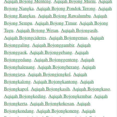
Aqiqah Bojong Menteng
,
Aqiqah Bojong Murni
,
Aqiqah
Bojong Nangka
,
Aqiqah Bojong Pondok Terong
,
Aqiqah
Bojong Rangkas
,
Aqiqah Bojong Rawalumbu
,
Aqiqah
Bojong Sempu
,
Aqiqah Bojong Timur
,
Aqiqah Bojong
Tugu
,
Aqiqah Bojong Wetan
,
Aqiqah Bojongasih
,
Aqiqah Bojongcideres
,
Aqiqah Bojongemas
,
Aqiqah
Bojonggaling
,
Aqiqah Bojonggambir
,
Aqiqah
Bojonggaok
,
Aqiqah Bojonggebang
,
Aqiqah
Bojonggedang
,
Aqiqah Bojonggenteng
,
Aqiqah
Bojonghaleuang
,
Aqiqah Bojongherang
,
Aqiqah
Bojongjaya
,
Aqiqah Bojongjengkol
,
Aqiqah
Bojongkalong
,
Aqiqah Bojongkantong
,
Aqiqah
Bojongkapol
,
Aqiqah Bojongkasih
,
Aqiqah Bojongkaso
,
Aqiqah Bojongkeding
,
Aqiqah Bojongkembar
,
Aqiqah
Bojongkerta
,
Aqiqah Bojongkokosan
,
Aqiqah
Bojongkondang
,
Aqiqah Bojongkoneng
,
Aqiqah