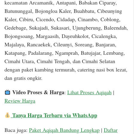
kecamatan Arcamanik, Antapani, Babakan Ciparay,
Batununggal, Bojongloa Kaler, Buahbatu, Cibeunying
Kaler, Cibiru, Cicendo, Cidadap, Cinambo, Coblong,
Gedebage, Sukajadi, Sukasari, Ujungberung, Baleendah,
Bojongsoang, Margaasih, Dayeuhkolot, Cicalengka,
Majalaya, Rancaekek, Cileunyi, Soreang, Banjaran,
Katapang, Padalarang, Ngamprah, Batujajar, Lembang,
Cimahi Utara, Cimahi Tengah, dan Cimahi Selatan
dengan paket kambing termurah, catering nasi box lezat,
dan gratis ongkir.
Video Proses & Harga
:
Lihat Proses Aqiqah
|
Review Harga
Tanya Harga Terbaru via WhatsApp
Baca juga:
Paket Aqiqah Bandung Lengkap
|
Daftar