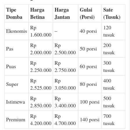
Tipe
Harga
Harga
Gulai
Sate
Domba
Betina
Jantan
(Porsi)
(Tusuk)
Rp
120
Ekonomis
–
40 porsi
1.600.000
tusuk
Rp
Rp
200
Pas
50 porsi
2.000.000
2.500.000
tusuk
Rp
Rp
300
Puas
60 porsi
2.250.000
2.750.000
tusuk
Rp
Rp
400
Super
80 porsi
2.525.000
3.050.000
tusuk
Rp
Rp
500
Istimewa
100 porsi
2.850.000
3.400.000
tusuk
Rp
Rp
700
Premium
140 porsi
4.200.000
4.700.000
tusuk