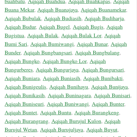
buahbatu
,
Aqiqah Buahdua
,
Aqiqah Buahkapas
,
Aqiqah
Buana Mekar
,
Aqiqah Buanajaya
,
Aqiqah Buanamekar
,
Aqiqah Bubulak
,
Aqiqah Budiasih
,
Aqiqah Budiharja
,
Aqiqah Budur
,
Aqiqah Bugel
,
Aqiqah Bugis
,
Aqiqah
Bugistua
,
Aqiqah Bulak
,
Aqiqah Bulak Lor
,
Aqiqah
Bumi Sari
,
Aqiqah Bumiwangi
,
Aqiqah Bunar
,
Aqiqah
Bunder
,
Aqiqah Bungbangsari
,
Aqiqah Bungbulang
,
Aqiqah Bungko
,
Aqiqah Bungko Lor
,
Aqiqah
Bungurberes
,
Aqiqah Bungurjaya
,
Aqiqah Bungursari
,
Aqiqah Buniara
,
Aqiqah Buniasih
,
Aqiqah Bunibakti
,
Aqiqah Bunigeulis
,
Aqiqah Bunihayu
,
Aqiqah Bunijaya
,
Aqiqah Bunikasih
,
Aqiqah Buninagara
,
Aqiqah Bunisari
,
Aqiqah Buniseuri
,
Aqiqah Buniwangi
,
Aqiqah Bunter
,
Aqiqah Buntet
,
Aqiqah Buntu
,
Aqiqah Burangkeng
,
Aqiqah Burangrang
,
Aqiqah Burujul Kulon
,
Aqiqah
Burujul Wetan
,
Aqiqah Burujuljaya
,
Aqiqah Buyut
,