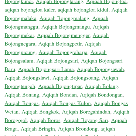
Bojongkunci
,
Aqiqah Bojonglarang
,
Aqiqah Bojongloa
,
aqiqah bojongloa kaler
,
aqiqah bojongloa kidul
,
Aqiqah
Bojongmalaka
,
Aqiqah Bojongmalang
,
Aqiqah
Bojongmanggu
,
Aqiqah Bojongmangu
,
Aqiqah
Bojongmekar
,
Aqiqah Bojongmengger
,
Aqiqah
Bojongnegara
,
Aqiqah Bojongpetir
,
Aqiqah
Bojongpicung
,
Aqiqah Bojongraharja
,
Aqiqah
Bojongsalam
,
Aqiqah Bojongsari
,
Aqiqah Bojongsari
Baru
,
Aqiqah Bojongsari Lama
,
Aqiqah Bojongsawah
,
Aqiqah Bojongslawi
,
Aqiqah Bojongsoang
,
Aqiqah
Bojongtengah
,
Aqiqah Bojongtipar
,
Aqiqah Bolang
,
Aqiqah Bonang
,
Aqiqah Bondan
,
Aqiqah Bondongan
,
Aqiqah Bongas
,
Aqiqah Bongas Kulon
,
Aqiqah Bongas
Wetan
,
Aqiqah Bongkok
,
Aqiqah Boregahindah
,
Aqiqah
Borogojol
,
Aqiqah Boros
,
Aqiqah Boyong Sari
,
Aqiqah
Braga
,
Aqiqah Bringin
,
Aqiqah Brondong
,
aqiqah