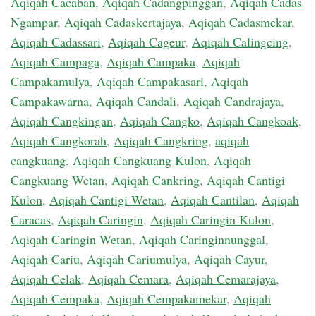
Aqiqah Cacaban
,
Aqiqah Cadangpinggan
,
Aqiqah Cadas
Ngampar
,
Aqiqah Cadaskertajaya
,
Aqiqah Cadasmekar
,
Aqiqah Cadassari
,
Aqiqah Cageur
,
Aqiqah Calingcing
,
Aqiqah Campaga
,
Aqiqah Campaka
,
Aqiqah
Campakamulya
,
Aqiqah Campakasari
,
Aqiqah
Campakawarna
,
Aqiqah Candali
,
Aqiqah Candrajaya
,
Aqiqah Cangkingan
,
Aqiqah Cangko
,
Aqiqah Cangkoak
,
Aqiqah Cangkorah
,
Aqiqah Cangkring
,
aqiqah
cangkuang
,
Aqiqah Cangkuang Kulon
,
Aqiqah
Cangkuang Wetan
,
Aqiqah Cankring
,
Aqiqah Cantigi
Kulon
,
Aqiqah Cantigi Wetan
,
Aqiqah Cantilan
,
Aqiqah
Caracas
,
Aqiqah Caringin
,
Aqiqah Caringin Kulon
,
Aqiqah Caringin Wetan
,
Aqiqah Caringinnunggal
,
Aqiqah Cariu
,
Aqiqah Cariumulya
,
Aqiqah Cayur
,
Aqiqah Celak
,
Aqiqah Cemara
,
Aqiqah Cemarajaya
,
Aqiqah Cempaka
,
Aqiqah Cempakamekar
,
Aqiqah