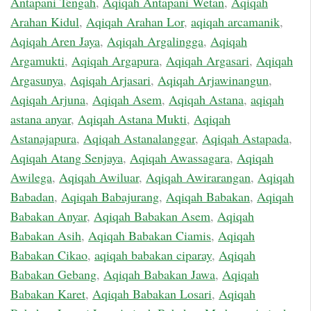
Antapani Tengah
,
Aqiqah Antapani Wetan
,
Aqiqah
Arahan Kidul
,
Aqiqah Arahan Lor
,
aqiqah arcamanik
,
Aqiqah Aren Jaya
,
Aqiqah Argalingga
,
Aqiqah
Argamukti
,
Aqiqah Argapura
,
Aqiqah Argasari
,
Aqiqah
Argasunya
,
Aqiqah Arjasari
,
Aqiqah Arjawinangun
,
Aqiqah Arjuna
,
Aqiqah Asem
,
Aqiqah Astana
,
aqiqah
astana anyar
,
Aqiqah Astana Mukti
,
Aqiqah
Astanajapura
,
Aqiqah Astanalanggar
,
Aqiqah Astapada
,
Aqiqah Atang Senjaya
,
Aqiqah Awassagara
,
Aqiqah
Awilega
,
Aqiqah Awiluar
,
Aqiqah Awirarangan
,
Aqiqah
Babadan
,
Aqiqah Babajurang
,
Aqiqah Babakan
,
Aqiqah
Babakan Anyar
,
Aqiqah Babakan Asem
,
Aqiqah
Babakan Asih
,
Aqiqah Babakan Ciamis
,
Aqiqah
Babakan Cikao
,
aqiqah babakan ciparay
,
Aqiqah
Babakan Gebang
,
Aqiqah Babakan Jawa
,
Aqiqah
Babakan Karet
,
Aqiqah Babakan Losari
,
Aqiqah