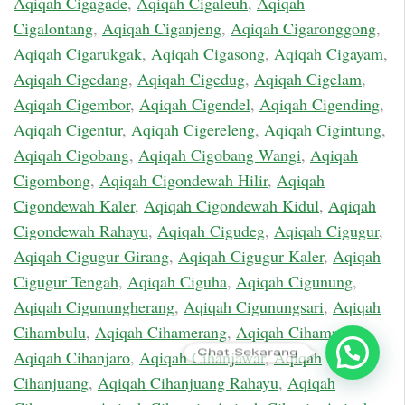
Aqiqah Cigagade
,
Aqiqah Cigaleuh
,
Aqiqah
Cigalontang
,
Aqiqah Ciganjeng
,
Aqiqah Cigaronggong
,
Aqiqah Cigarukgak
,
Aqiqah Cigasong
,
Aqiqah Cigayam
,
Aqiqah Cigedang
,
Aqiqah Cigedug
,
Aqiqah Cigelam
,
Aqiqah Cigembor
,
Aqiqah Cigendel
,
Aqiqah Cigending
,
Aqiqah Cigentur
,
Aqiqah Cigereleng
,
Aqiqah Cigintung
,
Aqiqah Cigobang
,
Aqiqah Cigobang Wangi
,
Aqiqah
Cigombong
,
Aqiqah Cigondewah Hilir
,
Aqiqah
Cigondewah Kaler
,
Aqiqah Cigondewah Kidul
,
Aqiqah
Cigondewah Rahayu
,
Aqiqah Cigudeg
,
Aqiqah Cigugur
,
Aqiqah Cigugur Girang
,
Aqiqah Cigugur Kaler
,
Aqiqah
Cigugur Tengah
,
Aqiqah Ciguha
,
Aqiqah Cigunung
,
Aqiqah Cigunungherang
,
Aqiqah Cigunungsari
,
Aqiqah
Cihambulu
,
Aqiqah Cihamerang
,
Aqiqah Cihampelas
,
Chat Sekarang
Aqiqah Cihanjaro
,
Aqiqah Cihanjawar
,
Aqiqah
Cihanjuang
,
Aqiqah Cihanjuang Rahayu
,
Aqiqah