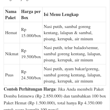
Nama
Harga per
Isi Menu Lengkap
Paket
Box
Nasi putih, sambal goreng
Rp
Hemat
kentang, lalapan & sambal,
15.000/box
pisang, kerupuk, air minum
Nasi putih, telur balado/semur,
Rp
Nikmat
sambal goreng kentang, lalapan,
19.500/box
pisang, kerupuk, air minum
Nasi putih, ayam bakar/goreng,
Rp
Puas
sambal goreng kentang, lalapan,
24.500/box
pisang, kerupuk, air minum
Contoh Perhitungan Harga
: Jika Anda membeli Paket
Domba Istimewa (Rp 2.850.000) dan tambahkan 100 box
Paket Hemat (Rp 1.500.000), total hanya Rp 4.350.000
untuk acara komplit 100 porsi!