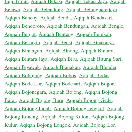
Beji Timur
,
Aqiqah Bekasi
,
Aqiqah Bekasi Jaya
,
Aqiqah
Belawa
,
Aqiqah Belendung
,
Aqiqah Belungbangjaya
,
Aqiqah Bencoy
,
Aqiqah Benda
,
Aqiqah Bendasari
,
Aqiqah Bendoroto
,
Aqiqah Bendungan
,
Aqiqah Bengle
,
Aqiqah Benjot
,
Aqiqah Benteng
,
Aqiqah Berekah
,
Aqiqah Beringin
,
Aqiqah Beusi
,
Aqiqah Binakarya
,
Aqiqah Binangun
,
Aqiqah Binong
,
Aqiqah Bintara
,
Aqiqah Bintara Jaya
,
Aqiqah Biru
,
Aqiqah Bitung Sari
,
Aqiqah Biyawak
,
Aqiqah Blanakan
,
Aqiqah Blender
,
Aqiqah Bobojong
,
Aqiqah Bobos
,
Aqiqah Bodas
,
Aqiqah Bode Lor
,
Aqiqah Bodesari
,
Aqiqah Bogor
,
Aqiqah Bojonegara
,
Aqiqah Bojong
,
Aqiqah Bojong
Barat
,
Aqiqah Bojong Baru
,
Aqiqah Bojong Gede
,
Aqiqah Bojong Indah
,
Aqiqah Bojong Jengkol
,
Aqiqah
Bojong Koneng
,
Aqiqah Bojong Kulon
,
Aqiqah Bojong
Kulur
,
Aqiqah Bojong Longok
,
Aqiqah Bojong Lor
,