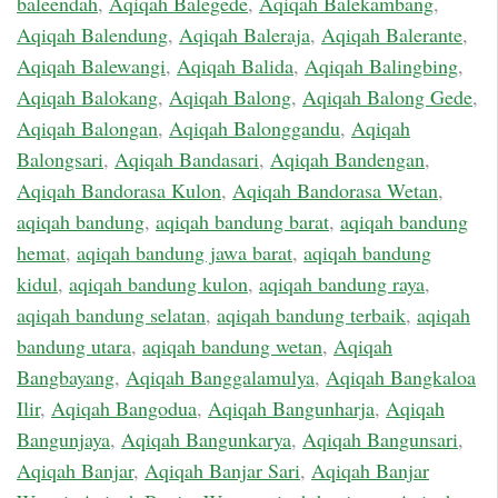
baleendah
,
Aqiqah Balegede
,
Aqiqah Balekambang
,
Aqiqah Balendung
,
Aqiqah Baleraja
,
Aqiqah Balerante
,
Aqiqah Balewangi
,
Aqiqah Balida
,
Aqiqah Balingbing
,
Aqiqah Balokang
,
Aqiqah Balong
,
Aqiqah Balong Gede
,
Aqiqah Balongan
,
Aqiqah Balonggandu
,
Aqiqah
Balongsari
,
Aqiqah Bandasari
,
Aqiqah Bandengan
,
Aqiqah Bandorasa Kulon
,
Aqiqah Bandorasa Wetan
,
aqiqah bandung
,
aqiqah bandung barat
,
aqiqah bandung
hemat
,
aqiqah bandung jawa barat
,
aqiqah bandung
kidul
,
aqiqah bandung kulon
,
aqiqah bandung raya
,
aqiqah bandung selatan
,
aqiqah bandung terbaik
,
aqiqah
bandung utara
,
aqiqah bandung wetan
,
Aqiqah
Bangbayang
,
Aqiqah Banggalamulya
,
Aqiqah Bangkaloa
Ilir
,
Aqiqah Bangodua
,
Aqiqah Bangunharja
,
Aqiqah
Bangunjaya
,
Aqiqah Bangunkarya
,
Aqiqah Bangunsari
,
Aqiqah Banjar
,
Aqiqah Banjar Sari
,
Aqiqah Banjar