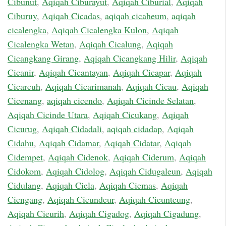
Cibunut
,
Aqiqah Ciburayut
,
Aqiqah Ciburial
,
Aqiqah
Ciburuy
,
Aqiqah Cicadas
,
aqiqah cicaheum
,
aqiqah
cicalengka
,
Aqiqah Cicalengka Kulon
,
Aqiqah
Cicalengka Wetan
,
Aqiqah Cicalung
,
Aqiqah
Cicangkang Girang
,
Aqiqah Cicangkang Hilir
,
Aqiqah
Cicanir
,
Aqiqah Cicantayan
,
Aqiqah Cicapar
,
Aqiqah
Cicareuh
,
Aqiqah Cicarimanah
,
Aqiqah Cicau
,
Aqiqah
Cicenang
,
aqiqah cicendo
,
Aqiqah Cicinde Selatan
,
Aqiqah Cicinde Utara
,
Aqiqah Cicukang
,
Aqiqah
Cicurug
,
Aqiqah Cidadali
,
aqiqah cidadap
,
Aqiqah
Cidahu
,
Aqiqah Cidamar
,
Aqiqah Cidatar
,
Aqiqah
Cidempet
,
Aqiqah Cidenok
,
Aqiqah Ciderum
,
Aqiqah
Cidokom
,
Aqiqah Cidolog
,
Aqiqah Cidugaleun
,
Aqiqah
Cidulang
,
Aqiqah Ciela
,
Aqiqah Ciemas
,
Aqiqah
Ciengang
,
Aqiqah Cieundeur
,
Aqiqah Cieunteung
,
Aqiqah Cieurih
,
Aqiqah Cigadog
,
Aqiqah Cigadung
,