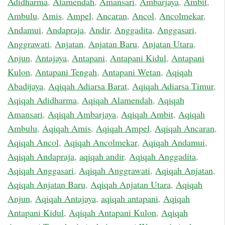
Adidharma
,
Alamendah
,
Amansari
,
Ambarjaya
,
Ambit
,
Ambulu
,
Amis
,
Ampel
,
Ancaran
,
Ancol
,
Ancolmekar
,
Andamui
,
Andapraja
,
Andir
,
Anggadita
,
Anggasari
,
Anggrawati
,
Anjatan
,
Anjatan Baru
,
Anjatan Utara
,
Anjun
,
Antajaya
,
Antapani
,
Antapani Kidul
,
Antapani
Kulon
,
Antapani Tengah
,
Antapani Wetan
,
Aqiqah
Abadijaya
,
Aqiqah Adiarsa Barat
,
Aqiqah Adiarsa Timur
,
Aqiqah Adidharma
,
Aqiqah Alamendah
,
Aqiqah
Amansari
,
Aqiqah Ambarjaya
,
Aqiqah Ambit
,
Aqiqah
Ambulu
,
Aqiqah Amis
,
Aqiqah Ampel
,
Aqiqah Ancaran
,
Aqiqah Ancol
,
Aqiqah Ancolmekar
,
Aqiqah Andamui
,
Aqiqah Andapraja
,
aqiqah andir
,
Aqiqah Anggadita
,
Aqiqah Anggasari
,
Aqiqah Anggrawati
,
Aqiqah Anjatan
,
Aqiqah Anjatan Baru
,
Aqiqah Anjatan Utara
,
Aqiqah
Anjun
,
Aqiqah Antajaya
,
aqiqah antapani
,
Aqiqah
Antapani Kidul
,
Aqiqah Antapani Kulon
,
Aqiqah