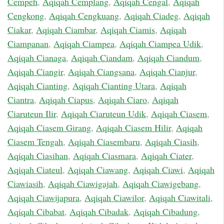
Cempeh
,
Aqiqah Cemplang
,
Aqiqah Cengal
,
Aqiqah
Cengkong
,
Aqiqah Cengkuang
,
Aqiqah Ciadeg
,
Aqiqah
Ciakar
,
Aqiqah Ciambar
,
Aqiqah Ciamis
,
Aqiqah
Ciampanan
,
Aqiqah Ciampea
,
Aqiqah Ciampea Udik
,
Aqiqah Cianaga
,
Aqiqah Ciandam
,
Aqiqah Ciandum
,
Aqiqah Ciangir
,
Aqiqah Ciangsana
,
Aqiqah Cianjur
,
Aqiqah Cianting
,
Aqiqah Cianting Utara
,
Aqiqah
Ciantra
,
Aqiqah Ciapus
,
Aqiqah Ciaro
,
Aqiqah
Ciaruteun Ilir
,
Aqiqah Ciaruteun Udik
,
Aqiqah Ciasem
,
Aqiqah Ciasem Girang
,
Aqiqah Ciasem Hilir
,
Aqiqah
Ciasem Tengah
,
Aqiqah Ciasembaru
,
Aqiqah Ciasih
,
Aqiqah Ciasihan
,
Aqiqah Ciasmara
,
Aqiqah Ciater
,
Aqiqah Ciateul
,
Aqiqah Ciawang
,
Aqiqah Ciawi
,
Aqiqah
Ciawiasih
,
Aqiqah Ciawigajah
,
Aqiqah Ciawigebang
,
Aqiqah Ciawijapura
,
Aqiqah Ciawilor
,
Aqiqah Ciawitali
,
Aqiqah Cibabat
,
Aqiqah Cibadak
,
Aqiqah Cibadung
,