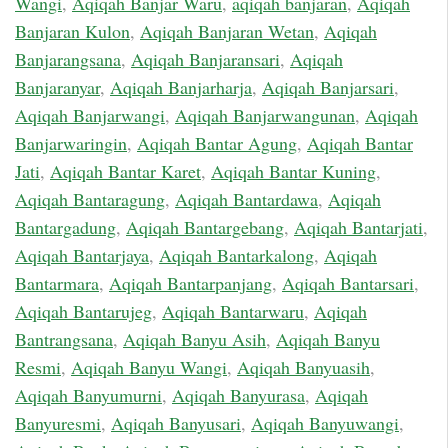
Wangi
,
Aqiqah Banjar Waru
,
aqiqah banjaran
,
Aqiqah
Banjaran Kulon
,
Aqiqah Banjaran Wetan
,
Aqiqah
Banjarangsana
,
Aqiqah Banjaransari
,
Aqiqah
Banjaranyar
,
Aqiqah Banjarharja
,
Aqiqah Banjarsari
,
Aqiqah Banjarwangi
,
Aqiqah Banjarwangunan
,
Aqiqah
Banjarwaringin
,
Aqiqah Bantar Agung
,
Aqiqah Bantar
Jati
,
Aqiqah Bantar Karet
,
Aqiqah Bantar Kuning
,
Aqiqah Bantaragung
,
Aqiqah Bantardawa
,
Aqiqah
Bantargadung
,
Aqiqah Bantargebang
,
Aqiqah Bantarjati
,
Aqiqah Bantarjaya
,
Aqiqah Bantarkalong
,
Aqiqah
Bantarmara
,
Aqiqah Bantarpanjang
,
Aqiqah Bantarsari
,
Aqiqah Bantarujeg
,
Aqiqah Bantarwaru
,
Aqiqah
Bantrangsana
,
Aqiqah Banyu Asih
,
Aqiqah Banyu
Resmi
,
Aqiqah Banyu Wangi
,
Aqiqah Banyuasih
,
Aqiqah Banyumurni
,
Aqiqah Banyurasa
,
Aqiqah
Banyuresmi
,
Aqiqah Banyusari
,
Aqiqah Banyuwangi
,