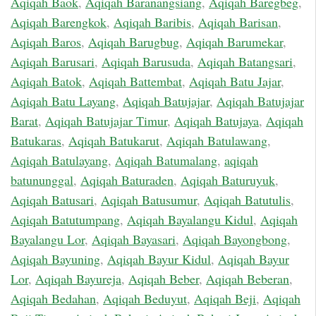
Aqiqah Baok
,
Aqiqah Baranangsiang
,
Aqiqah Baregbeg
,
Aqiqah Barengkok
,
Aqiqah Baribis
,
Aqiqah Barisan
,
Aqiqah Baros
,
Aqiqah Barugbug
,
Aqiqah Barumekar
,
Aqiqah Barusari
,
Aqiqah Barusuda
,
Aqiqah Batangsari
,
Aqiqah Batok
,
Aqiqah Battembat
,
Aqiqah Batu Jajar
,
Aqiqah Batu Layang
,
Aqiqah Batujajar
,
Aqiqah Batujajar
Barat
,
Aqiqah Batujajar Timur
,
Aqiqah Batujaya
,
Aqiqah
Batukaras
,
Aqiqah Batukarut
,
Aqiqah Batulawang
,
Aqiqah Batulayang
,
Aqiqah Batumalang
,
aqiqah
batununggal
,
Aqiqah Baturaden
,
Aqiqah Baturuyuk
,
Aqiqah Batusari
,
Aqiqah Batusumur
,
Aqiqah Batutulis
,
Aqiqah Batutumpang
,
Aqiqah Bayalangu Kidul
,
Aqiqah
Bayalangu Lor
,
Aqiqah Bayasari
,
Aqiqah Bayongbong
,
Aqiqah Bayuning
,
Aqiqah Bayur Kidul
,
Aqiqah Bayur
Lor
,
Aqiqah Bayureja
,
Aqiqah Beber
,
Aqiqah Beberan
,
Aqiqah Bedahan
,
Aqiqah Beduyut
,
Aqiqah Beji
,
Aqiqah