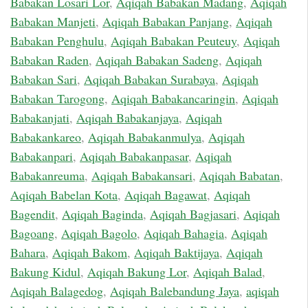
Babakan Losari Lor
,
Aqiqah Babakan Madang
,
Aqiqah
Babakan Manjeti
,
Aqiqah Babakan Panjang
,
Aqiqah
Babakan Penghulu
,
Aqiqah Babakan Peuteuy
,
Aqiqah
Babakan Raden
,
Aqiqah Babakan Sadeng
,
Aqiqah
Babakan Sari
,
Aqiqah Babakan Surabaya
,
Aqiqah
Babakan Tarogong
,
Aqiqah Babakancaringin
,
Aqiqah
Babakanjati
,
Aqiqah Babakanjaya
,
Aqiqah
Babakankareo
,
Aqiqah Babakanmulya
,
Aqiqah
Babakanpari
,
Aqiqah Babakanpasar
,
Aqiqah
Babakanreuma
,
Aqiqah Babakansari
,
Aqiqah Babatan
,
Aqiqah Babelan Kota
,
Aqiqah Bagawat
,
Aqiqah
Bagendit
,
Aqiqah Baginda
,
Aqiqah Bagjasari
,
Aqiqah
Bagoang
,
Aqiqah Bagolo
,
Aqiqah Bahagia
,
Aqiqah
Bahara
,
Aqiqah Bakom
,
Aqiqah Baktijaya
,
Aqiqah
Bakung Kidul
,
Aqiqah Bakung Lor
,
Aqiqah Balad
,
Aqiqah Balagedog
,
Aqiqah Balebandung Jaya
,
aqiqah