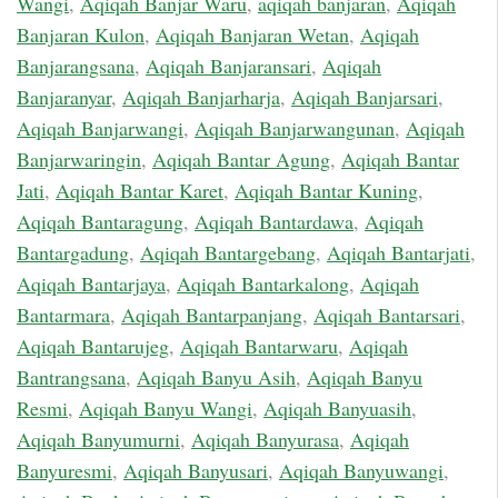
Wangi
,
Aqiqah Banjar Waru
,
aqiqah banjaran
,
Aqiqah
Banjaran Kulon
,
Aqiqah Banjaran Wetan
,
Aqiqah
Banjarangsana
,
Aqiqah Banjaransari
,
Aqiqah
Banjaranyar
,
Aqiqah Banjarharja
,
Aqiqah Banjarsari
,
Aqiqah Banjarwangi
,
Aqiqah Banjarwangunan
,
Aqiqah
Banjarwaringin
,
Aqiqah Bantar Agung
,
Aqiqah Bantar
Jati
,
Aqiqah Bantar Karet
,
Aqiqah Bantar Kuning
,
Aqiqah Bantaragung
,
Aqiqah Bantardawa
,
Aqiqah
Bantargadung
,
Aqiqah Bantargebang
,
Aqiqah Bantarjati
,
Aqiqah Bantarjaya
,
Aqiqah Bantarkalong
,
Aqiqah
Bantarmara
,
Aqiqah Bantarpanjang
,
Aqiqah Bantarsari
,
Aqiqah Bantarujeg
,
Aqiqah Bantarwaru
,
Aqiqah
Bantrangsana
,
Aqiqah Banyu Asih
,
Aqiqah Banyu
Resmi
,
Aqiqah Banyu Wangi
,
Aqiqah Banyuasih
,
Aqiqah Banyumurni
,
Aqiqah Banyurasa
,
Aqiqah
Banyuresmi
,
Aqiqah Banyusari
,
Aqiqah Banyuwangi
,