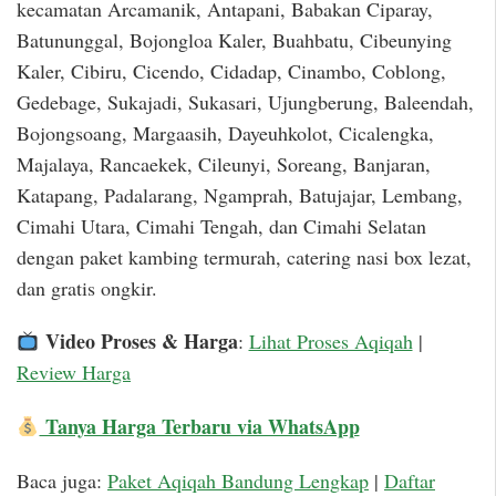
kecamatan Arcamanik, Antapani, Babakan Ciparay,
Batununggal, Bojongloa Kaler, Buahbatu, Cibeunying
Kaler, Cibiru, Cicendo, Cidadap, Cinambo, Coblong,
Gedebage, Sukajadi, Sukasari, Ujungberung, Baleendah,
Bojongsoang, Margaasih, Dayeuhkolot, Cicalengka,
Majalaya, Rancaekek, Cileunyi, Soreang, Banjaran,
Katapang, Padalarang, Ngamprah, Batujajar, Lembang,
Cimahi Utara, Cimahi Tengah, dan Cimahi Selatan
dengan paket kambing termurah, catering nasi box lezat,
dan gratis ongkir.
Video Proses & Harga
:
Lihat Proses Aqiqah
|
Review Harga
Tanya Harga Terbaru via WhatsApp
Baca juga:
Paket Aqiqah Bandung Lengkap
|
Daftar