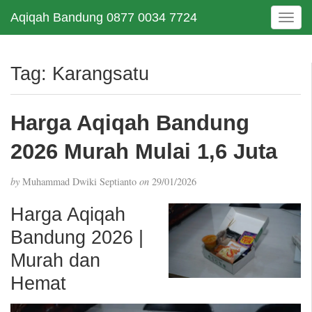
Aqiqah Bandung 0877 0034 7724
T
o
g
g
Tag:
Karangsatu
l
e
n
Harga Aqiqah Bandung
a
v
2026 Murah Mulai 1,6 Juta
i
g
by
Muhammad Dwiki Septianto
on
29/01/2026
a
t
Harga Aqiqah
i
Bandung 2026 |
o
n
Murah dan
Hemat