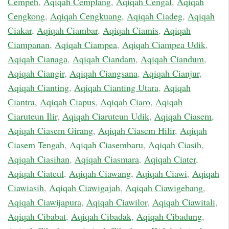
Cempeh
,
Aqiqah Cemplang
,
Aqiqah Cengal
,
Aqiqah
Cengkong
,
Aqiqah Cengkuang
,
Aqiqah Ciadeg
,
Aqiqah
Ciakar
,
Aqiqah Ciambar
,
Aqiqah Ciamis
,
Aqiqah
Ciampanan
,
Aqiqah Ciampea
,
Aqiqah Ciampea Udik
,
Aqiqah Cianaga
,
Aqiqah Ciandam
,
Aqiqah Ciandum
,
Aqiqah Ciangir
,
Aqiqah Ciangsana
,
Aqiqah Cianjur
,
Aqiqah Cianting
,
Aqiqah Cianting Utara
,
Aqiqah
Ciantra
,
Aqiqah Ciapus
,
Aqiqah Ciaro
,
Aqiqah
Ciaruteun Ilir
,
Aqiqah Ciaruteun Udik
,
Aqiqah Ciasem
,
Aqiqah Ciasem Girang
,
Aqiqah Ciasem Hilir
,
Aqiqah
Ciasem Tengah
,
Aqiqah Ciasembaru
,
Aqiqah Ciasih
,
Aqiqah Ciasihan
,
Aqiqah Ciasmara
,
Aqiqah Ciater
,
Aqiqah Ciateul
,
Aqiqah Ciawang
,
Aqiqah Ciawi
,
Aqiqah
Ciawiasih
,
Aqiqah Ciawigajah
,
Aqiqah Ciawigebang
,
Aqiqah Ciawijapura
,
Aqiqah Ciawilor
,
Aqiqah Ciawitali
,
Aqiqah Cibabat
,
Aqiqah Cibadak
,
Aqiqah Cibadung
,