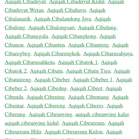
Aqiqah Cibaduyut
,
Aqiqah Cibaduyut Kidul
,
Aqiqah
Cibaduyut Wetan
,
Aqiqah Cibahayu
,
Aqiqah
Cibalanarik
,
Aqiqah Cibalandong Jaya
,
Aqiqah
Cibalong
,
Aqiqah Cibalongsari
,
Aqiqah Cibalung
,
Aqiqah Cibanggala
,
Aqiqah Cibangkong
,
Aqiqah
Cibanon
,
Aqiqah Cibanten
,
Aqiqah Cibanteng
,
Aqiqah
Cibaregbeg
,
Aqiqah Cibarengkok
,
Aqiqah Cibarusahjaya
,
Aqiqah Cibarusahkota
,
Aqiqah Cibatok 1
,
Aqiqah
Cibatok 2
,
Aqiqah Cibatu
,
Aqiqah Cibatu Tiga
,
Aqiqah
Cibatuireng
,
Aqiqah Cibeber
,
Aqiqah Cibeber 1
,
Aqiqah
Cibeber 2
,
Aqiqah Cibedug
,
Aqiqah Cibeet
,
Aqiqah
Cibenda
,
Aqiqah Cibening
,
Aqiqah Cibentang
,
Aqiqah
Cibentar
,
Aqiqah Cibereng
,
Aqiqah Ciberes
,
Aqiqah
Ciberung
,
Aqiqah Cibeunying
,
aqiqah cibeunying kaler
,
aqiqah cibeunying kidul
,
Aqiqah Cibeureum
,
Aqiqah
Cibeureum Hilir
,
Aqiqah Cibeureum Kulon
,
Aqiqah