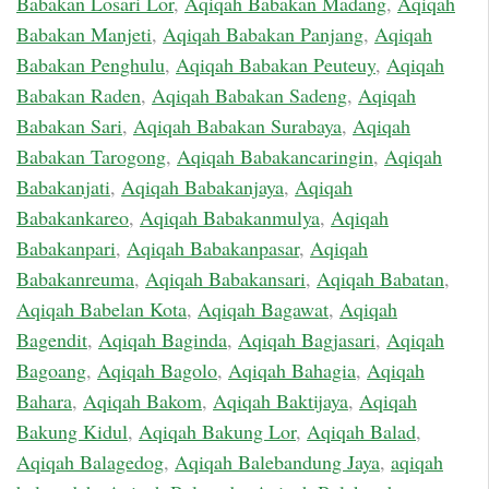
Babakan Losari Lor
,
Aqiqah Babakan Madang
,
Aqiqah
Babakan Manjeti
,
Aqiqah Babakan Panjang
,
Aqiqah
Babakan Penghulu
,
Aqiqah Babakan Peuteuy
,
Aqiqah
Babakan Raden
,
Aqiqah Babakan Sadeng
,
Aqiqah
Babakan Sari
,
Aqiqah Babakan Surabaya
,
Aqiqah
Babakan Tarogong
,
Aqiqah Babakancaringin
,
Aqiqah
Babakanjati
,
Aqiqah Babakanjaya
,
Aqiqah
Babakankareo
,
Aqiqah Babakanmulya
,
Aqiqah
Babakanpari
,
Aqiqah Babakanpasar
,
Aqiqah
Babakanreuma
,
Aqiqah Babakansari
,
Aqiqah Babatan
,
Aqiqah Babelan Kota
,
Aqiqah Bagawat
,
Aqiqah
Bagendit
,
Aqiqah Baginda
,
Aqiqah Bagjasari
,
Aqiqah
Bagoang
,
Aqiqah Bagolo
,
Aqiqah Bahagia
,
Aqiqah
Bahara
,
Aqiqah Bakom
,
Aqiqah Baktijaya
,
Aqiqah
Bakung Kidul
,
Aqiqah Bakung Lor
,
Aqiqah Balad
,
Aqiqah Balagedog
,
Aqiqah Balebandung Jaya
,
aqiqah