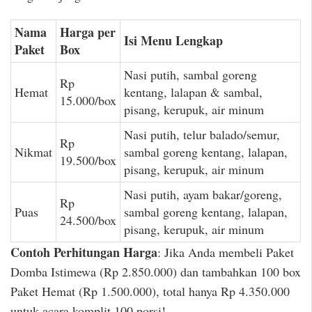
Nama
Harga per
Isi Menu Lengkap
Paket
Box
Nasi putih, sambal goreng
Rp
Hemat
kentang, lalapan & sambal,
15.000/box
pisang, kerupuk, air minum
Nasi putih, telur balado/semur,
Rp
Nikmat
sambal goreng kentang, lalapan,
19.500/box
pisang, kerupuk, air minum
Nasi putih, ayam bakar/goreng,
Rp
Puas
sambal goreng kentang, lalapan,
24.500/box
pisang, kerupuk, air minum
Contoh Perhitungan Harga
: Jika Anda membeli Paket
Domba Istimewa (Rp 2.850.000) dan tambahkan 100 box
Paket Hemat (Rp 1.500.000), total hanya Rp 4.350.000
untuk acara komplit 100 porsi!