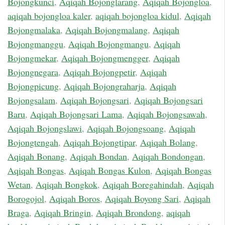
Bojongkunci
,
Aqiqah Bojonglarang
,
Aqiqah Bojongloa
,
aqiqah bojongloa kaler
,
aqiqah bojongloa kidul
,
Aqiqah
Bojongmalaka
,
Aqiqah Bojongmalang
,
Aqiqah
Bojongmanggu
,
Aqiqah Bojongmangu
,
Aqiqah
Bojongmekar
,
Aqiqah Bojongmengger
,
Aqiqah
Bojongnegara
,
Aqiqah Bojongpetir
,
Aqiqah
Bojongpicung
,
Aqiqah Bojongraharja
,
Aqiqah
Bojongsalam
,
Aqiqah Bojongsari
,
Aqiqah Bojongsari
Baru
,
Aqiqah Bojongsari Lama
,
Aqiqah Bojongsawah
,
Aqiqah Bojongslawi
,
Aqiqah Bojongsoang
,
Aqiqah
Bojongtengah
,
Aqiqah Bojongtipar
,
Aqiqah Bolang
,
Aqiqah Bonang
,
Aqiqah Bondan
,
Aqiqah Bondongan
,
Aqiqah Bongas
,
Aqiqah Bongas Kulon
,
Aqiqah Bongas
Wetan
,
Aqiqah Bongkok
,
Aqiqah Boregahindah
,
Aqiqah
Borogojol
,
Aqiqah Boros
,
Aqiqah Boyong Sari
,
Aqiqah
Braga
,
Aqiqah Bringin
,
Aqiqah Brondong
,
aqiqah