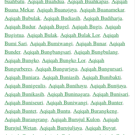
buahbatu
,
Aqiqah Buahdua
,
Aqiqah Buahkapas
,
Aqiqah
Buana Mekar
,
Aqiqah Buanajaya
,
Aqiqah Buanamekar
,
Aqiqah Bubulak
,
Aqiqah Budiasih
,
Aqiqah Budiharja
,
Aqiqah Budur
,
Aqiqah Bugel
,
Aqiqah Bugis
,
Aqiqah
Bugistua
,
Aqiqah Bulak
,
Aqiqah Bulak Lor
,
Aqiqah
Bumi Sari
,
Aqiqah Bumiwangi
,
Aqiqah Bunar
,
Aqiqah
Bunder
,
Aqiqah Bungbangsari
,
Aqiqah Bungbulang
,
Aqiqah Bungko
,
Aqiqah Bungko Lor
,
Aqiqah
Bungurberes
,
Aqiqah Bungurjaya
,
Aqiqah Bungursari
,
Aqiqah Buniara
,
Aqiqah Buniasih
,
Aqiqah Bunibakti
,
Aqiqah Bunigeulis
,
Aqiqah Bunihayu
,
Aqiqah Bunijaya
,
Aqiqah Bunikasih
,
Aqiqah Buninagara
,
Aqiqah Bunisari
,
Aqiqah Buniseuri
,
Aqiqah Buniwangi
,
Aqiqah Bunter
,
Aqiqah Buntet
,
Aqiqah Buntu
,
Aqiqah Burangkeng
,
Aqiqah Burangrang
,
Aqiqah Burujul Kulon
,
Aqiqah
Burujul Wetan
,
Aqiqah Burujuljaya
,
Aqiqah Buyut
,