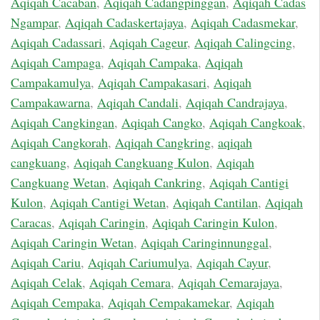
Aqiqah Cacaban
,
Aqiqah Cadangpinggan
,
Aqiqah Cadas
Ngampar
,
Aqiqah Cadaskertajaya
,
Aqiqah Cadasmekar
,
Aqiqah Cadassari
,
Aqiqah Cageur
,
Aqiqah Calingcing
,
Aqiqah Campaga
,
Aqiqah Campaka
,
Aqiqah
Campakamulya
,
Aqiqah Campakasari
,
Aqiqah
Campakawarna
,
Aqiqah Candali
,
Aqiqah Candrajaya
,
Aqiqah Cangkingan
,
Aqiqah Cangko
,
Aqiqah Cangkoak
,
Aqiqah Cangkorah
,
Aqiqah Cangkring
,
aqiqah
cangkuang
,
Aqiqah Cangkuang Kulon
,
Aqiqah
Cangkuang Wetan
,
Aqiqah Cankring
,
Aqiqah Cantigi
Kulon
,
Aqiqah Cantigi Wetan
,
Aqiqah Cantilan
,
Aqiqah
Caracas
,
Aqiqah Caringin
,
Aqiqah Caringin Kulon
,
Aqiqah Caringin Wetan
,
Aqiqah Caringinnunggal
,
Aqiqah Cariu
,
Aqiqah Cariumulya
,
Aqiqah Cayur
,
Aqiqah Celak
,
Aqiqah Cemara
,
Aqiqah Cemarajaya
,
Aqiqah Cempaka
,
Aqiqah Cempakamekar
,
Aqiqah