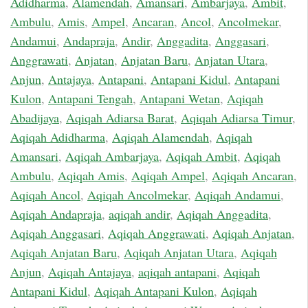
Adidharma
,
Alamendah
,
Amansari
,
Ambarjaya
,
Ambit
,
Ambulu
,
Amis
,
Ampel
,
Ancaran
,
Ancol
,
Ancolmekar
,
Andamui
,
Andapraja
,
Andir
,
Anggadita
,
Anggasari
,
Anggrawati
,
Anjatan
,
Anjatan Baru
,
Anjatan Utara
,
Anjun
,
Antajaya
,
Antapani
,
Antapani Kidul
,
Antapani
Kulon
,
Antapani Tengah
,
Antapani Wetan
,
Aqiqah
Abadijaya
,
Aqiqah Adiarsa Barat
,
Aqiqah Adiarsa Timur
,
Aqiqah Adidharma
,
Aqiqah Alamendah
,
Aqiqah
Amansari
,
Aqiqah Ambarjaya
,
Aqiqah Ambit
,
Aqiqah
Ambulu
,
Aqiqah Amis
,
Aqiqah Ampel
,
Aqiqah Ancaran
,
Aqiqah Ancol
,
Aqiqah Ancolmekar
,
Aqiqah Andamui
,
Aqiqah Andapraja
,
aqiqah andir
,
Aqiqah Anggadita
,
Aqiqah Anggasari
,
Aqiqah Anggrawati
,
Aqiqah Anjatan
,
Aqiqah Anjatan Baru
,
Aqiqah Anjatan Utara
,
Aqiqah
Anjun
,
Aqiqah Antajaya
,
aqiqah antapani
,
Aqiqah
Antapani Kidul
,
Aqiqah Antapani Kulon
,
Aqiqah