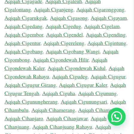
Aqiqah Cigagade
,
Aqiqah Cigaleuh
,
Aqiqah
Cigalontang
,
Aqiqah Ciganjeng
,
Aqiqah Cigaronggong
,
Aqiqah Cigarukgak
,
Aqiqah Cigasong
,
Aqiqah Cigayam
,
Aqiqah Cigedang
,
Aqiqah Cigedug
,
Aqiqah Cigelam
,
Aqiqah Cigembor
,
Aqiqah Cigendel
,
Aqiqah Cigending
,
Aqiqah Cigentur
,
Aqiqah Cigereleng
,
Aqiqah Cigintung
,
Aqiqah Cigobang
,
Aqiqah Cigobang Wangi
,
Aqiqah
Cigombong
,
Aqiqah Cigondewah Hilir
,
Aqiqah
Cigondewah Kaler
,
Aqiqah Cigondewah Kidul
,
Aqiqah
Cigondewah Rahayu
,
Aqiqah Cigudeg
,
Aqiqah Cigugur
,
Aqiqah Cigugur Girang
,
Aqiqah Cigugur Kaler
,
Aqiqah
Cigugur Tengah
,
Aqiqah Ciguha
,
Aqiqah Cigunung
,
Aqiqah Cigunungherang
,
Aqiqah Cigunungsari
,
Aqiqah
Cihambulu
,
Aqiqah Cihamerang
,
Aqiqah Cihampelas
,
Aqiqah Cihanjaro
,
Aqiqah Cihanjawar
,
Aqiqah
Chat Sekarang
Cihanjuang
,
Aqiqah Cihanjuang Rahayu
,
Aqiqah