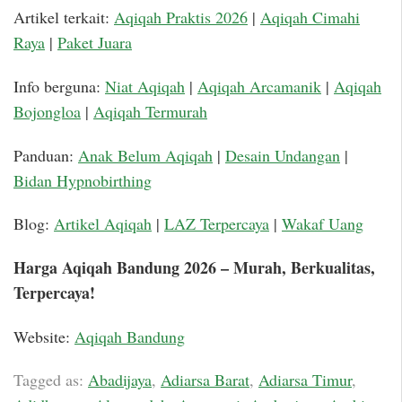
Artikel terkait:
Aqiqah Praktis 2026
|
Aqiqah Cimahi
Raya
|
Paket Juara
Info berguna:
Niat Aqiqah
|
Aqiqah Arcamanik
|
Aqiqah
Bojongloa
|
Aqiqah Termurah
Panduan:
Anak Belum Aqiqah
|
Desain Undangan
|
Bidan Hypnobirthing
Blog:
Artikel Aqiqah
|
LAZ Terpercaya
|
Wakaf Uang
Harga Aqiqah Bandung 2026 – Murah, Berkualitas,
Terpercaya!
Website:
Aqiqah Bandung
Tagged as:
Abadijaya
,
Adiarsa Barat
,
Adiarsa Timur
,