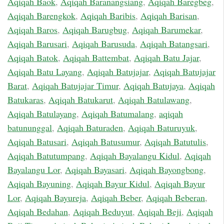
Aqiqah Baok
,
Aqiqah Baranangsiang
,
Aqiqah Baregbeg
,
Aqiqah Barengkok
,
Aqiqah Baribis
,
Aqiqah Barisan
,
Aqiqah Baros
,
Aqiqah Barugbug
,
Aqiqah Barumekar
,
Aqiqah Barusari
,
Aqiqah Barusuda
,
Aqiqah Batangsari
,
Aqiqah Batok
,
Aqiqah Battembat
,
Aqiqah Batu Jajar
,
Aqiqah Batu Layang
,
Aqiqah Batujajar
,
Aqiqah Batujajar
Barat
,
Aqiqah Batujajar Timur
,
Aqiqah Batujaya
,
Aqiqah
Batukaras
,
Aqiqah Batukarut
,
Aqiqah Batulawang
,
Aqiqah Batulayang
,
Aqiqah Batumalang
,
aqiqah
batununggal
,
Aqiqah Baturaden
,
Aqiqah Baturuyuk
,
Aqiqah Batusari
,
Aqiqah Batusumur
,
Aqiqah Batutulis
,
Aqiqah Batutumpang
,
Aqiqah Bayalangu Kidul
,
Aqiqah
Bayalangu Lor
,
Aqiqah Bayasari
,
Aqiqah Bayongbong
,
Aqiqah Bayuning
,
Aqiqah Bayur Kidul
,
Aqiqah Bayur
Lor
,
Aqiqah Bayureja
,
Aqiqah Beber
,
Aqiqah Beberan
,
Aqiqah Bedahan
,
Aqiqah Beduyut
,
Aqiqah Beji
,
Aqiqah