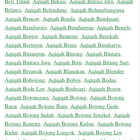
Beji Timur
,
Aqiqah Bekasi
,
Aqiqah Bekasi Jaya
,
Aqiqah
Belawa
,
Aqiqah Belendung
,
Aqiqah Belungbangjaya
,
Aqiqah Bencoy
,
Aqiqah Benda
,
Aqiqah Bendasari
,
Aqiqah Bendoroto
,
Aqiqah Bendungan
,
Aqiqah Bengle
,
Aqiqah Benjot
,
Aqiqah Benteng
,
Aqiqah Berekah
,
Aqiqah Beringin
,
Aqiqah Beusi
,
Aqiqah Binakarya
,
Aqiqah Binangun
,
Aqiqah Binong
,
Aqiqah Bintara
,
Aqiqah Bintara Jaya
,
Aqiqah Biru
,
Aqiqah Bitung Sari
,
Aqiqah Biyawak
,
Aqiqah Blanakan
,
Aqiqah Blender
,
Aqiqah Bobojong
,
Aqiqah Bobos
,
Aqiqah Bodas
,
Aqiqah Bode Lor
,
Aqiqah Bodesari
,
Aqiqah Bogor
,
Aqiqah Bojonegara
,
Aqiqah Bojong
,
Aqiqah Bojong
Barat
,
Aqiqah Bojong Baru
,
Aqiqah Bojong Gede
,
Aqiqah Bojong Indah
,
Aqiqah Bojong Jengkol
,
Aqiqah
Bojong Koneng
,
Aqiqah Bojong Kulon
,
Aqiqah Bojong
Kulur
,
Aqiqah Bojong Longok
,
Aqiqah Bojong Lor
,