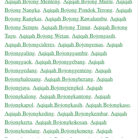
Aqiqah Bojong Menteng
,
Aqiqah Bojong Murni
,
Aqiqah
Bojong Nangka
,
Aqiqah Bojong Pondok Terong
,
Aqiqah
Bojong Rangkas
,
Aqiqah Bojong Rawalumbu
,
Aqiqah
Bojong Sempu
,
Aqiqah Bojong Timur
,
Aqiqah Bojong
Tugu
,
Aqiqah Bojong Wetan
,
Aqiqah Bojongasih
,
Aqiqah Bojongcideres
,
Aqiqah Bojongemas
,
Aqiqah
Bojonggaling
,
Aqiqah Bojonggambir
,
Aqiqah
Bojonggaok
,
Aqiqah Bojonggebang
,
Aqiqah
Bojonggedang
,
Aqiqah Bojonggenteng
,
Aqiqah
Bojonghaleuang
,
Aqiqah Bojongherang
,
Aqiqah
Bojongjaya
,
Aqiqah Bojongjengkol
,
Aqiqah
Bojongkalong
,
Aqiqah Bojongkantong
,
Aqiqah
Bojongkapol
,
Aqiqah Bojongkasih
,
Aqiqah Bojongkaso
,
Aqiqah Bojongkeding
,
Aqiqah Bojongkembar
,
Aqiqah
Bojongkerta
,
Aqiqah Bojongkokosan
,
Aqiqah
Bojongkondang
,
Aqiqah Bojongkoneng
,
Aqiqah