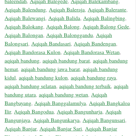
baleendah
,
Aqiqah Balegede
,
Aqiqah Balekambang
,
Aqiqah Balendung
,
Aqiqah Baleraja
,
Aqiqah Balerante
,
Aqiqah Balewangi
,
Aqiqah Balida
,
Aqiqah Balingbing
,
Aqiqah Balokang
,
Aqiqah Balong
,
Aqiqah Balong Gede
,
Aqiqah Balongan
,
Aqiqah Balonggandu
,
Aqiqah
Balongsari
,
Aqiqah Bandasari
,
Aqiqah Bandengan
,
Aqiqah Bandorasa Kulon
,
Aqiqah Bandorasa Wetan
,
aqiqah bandung
,
aqiqah bandung barat
,
aqiqah bandung
hemat
,
aqiqah bandung jawa barat
,
aqiqah bandung
kidul
,
aqiqah bandung kulon
,
aqiqah bandung raya
,
aqiqah bandung selatan
,
aqiqah bandung terbaik
,
aqiqah
bandung utara
,
aqiqah bandung wetan
,
Aqiqah
Bangbayang
,
Aqiqah Banggalamulya
,
Aqiqah Bangkaloa
Ilir
,
Aqiqah Bangodua
,
Aqiqah Bangunharja
,
Aqiqah
Bangunjaya
,
Aqiqah Bangunkarya
,
Aqiqah Bangunsari
,
Aqiqah Banjar
,
Aqiqah Banjar Sari
,
Aqiqah Banjar