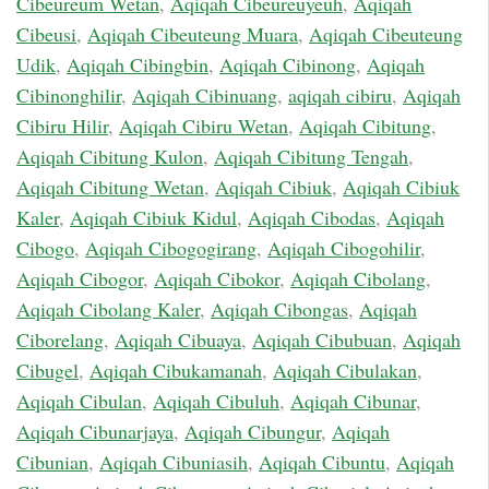
Cibeureum Wetan
,
Aqiqah Cibeureuyeuh
,
Aqiqah
Cibeusi
,
Aqiqah Cibeuteung Muara
,
Aqiqah Cibeuteung
Udik
,
Aqiqah Cibingbin
,
Aqiqah Cibinong
,
Aqiqah
Cibinonghilir
,
Aqiqah Cibinuang
,
aqiqah cibiru
,
Aqiqah
Cibiru Hilir
,
Aqiqah Cibiru Wetan
,
Aqiqah Cibitung
,
Aqiqah Cibitung Kulon
,
Aqiqah Cibitung Tengah
,
Aqiqah Cibitung Wetan
,
Aqiqah Cibiuk
,
Aqiqah Cibiuk
Kaler
,
Aqiqah Cibiuk Kidul
,
Aqiqah Cibodas
,
Aqiqah
Cibogo
,
Aqiqah Cibogogirang
,
Aqiqah Cibogohilir
,
Aqiqah Cibogor
,
Aqiqah Cibokor
,
Aqiqah Cibolang
,
Aqiqah Cibolang Kaler
,
Aqiqah Cibongas
,
Aqiqah
Ciborelang
,
Aqiqah Cibuaya
,
Aqiqah Cibubuan
,
Aqiqah
Cibugel
,
Aqiqah Cibukamanah
,
Aqiqah Cibulakan
,
Aqiqah Cibulan
,
Aqiqah Cibuluh
,
Aqiqah Cibunar
,
Aqiqah Cibunarjaya
,
Aqiqah Cibungur
,
Aqiqah
Cibunian
,
Aqiqah Cibuniasih
,
Aqiqah Cibuntu
,
Aqiqah