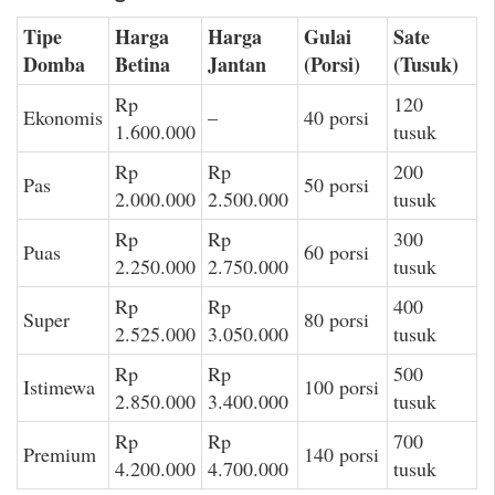
Tipe
Harga
Harga
Gulai
Sate
Domba
Betina
Jantan
(Porsi)
(Tusuk)
Rp
120
Ekonomis
–
40 porsi
1.600.000
tusuk
Rp
Rp
200
Pas
50 porsi
2.000.000
2.500.000
tusuk
Rp
Rp
300
Puas
60 porsi
2.250.000
2.750.000
tusuk
Rp
Rp
400
Super
80 porsi
2.525.000
3.050.000
tusuk
Rp
Rp
500
Istimewa
100 porsi
2.850.000
3.400.000
tusuk
Rp
Rp
700
Premium
140 porsi
4.200.000
4.700.000
tusuk