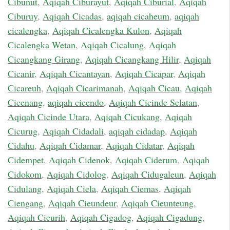
Cibunut
,
Aqiqah Ciburayut
,
Aqiqah Ciburial
,
Aqiqah
Ciburuy
,
Aqiqah Cicadas
,
aqiqah cicaheum
,
aqiqah
cicalengka
,
Aqiqah Cicalengka Kulon
,
Aqiqah
Cicalengka Wetan
,
Aqiqah Cicalung
,
Aqiqah
Cicangkang Girang
,
Aqiqah Cicangkang Hilir
,
Aqiqah
Cicanir
,
Aqiqah Cicantayan
,
Aqiqah Cicapar
,
Aqiqah
Cicareuh
,
Aqiqah Cicarimanah
,
Aqiqah Cicau
,
Aqiqah
Cicenang
,
aqiqah cicendo
,
Aqiqah Cicinde Selatan
,
Aqiqah Cicinde Utara
,
Aqiqah Cicukang
,
Aqiqah
Cicurug
,
Aqiqah Cidadali
,
aqiqah cidadap
,
Aqiqah
Cidahu
,
Aqiqah Cidamar
,
Aqiqah Cidatar
,
Aqiqah
Cidempet
,
Aqiqah Cidenok
,
Aqiqah Ciderum
,
Aqiqah
Cidokom
,
Aqiqah Cidolog
,
Aqiqah Cidugaleun
,
Aqiqah
Cidulang
,
Aqiqah Ciela
,
Aqiqah Ciemas
,
Aqiqah
Ciengang
,
Aqiqah Cieundeur
,
Aqiqah Cieunteung
,
Aqiqah Cieurih
,
Aqiqah Cigadog
,
Aqiqah Cigadung
,