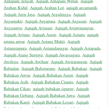
Antapani Tengah
,
Aqiqah Antapani Wetan
,
Aqiqah
Arahan Kidul
,
Aqiqah Arahan Lor
,
aqiqah arcamanik
,
Aqiqah Aren Jaya
,
Aqiqah Argalingga
,
Aqiqah
Argamukti
,
Aqiqah Argapura
,
Aqiqah Argasari
,
Aqiqah
Argasunya
,
Aqiqah Arjasari
,
Aqiqah Arjawinangun
,
Aqiqah Arjuna
,
Aqiqah Asem
,
Aqiqah Astana
,
aqiqah
astana anyar
,
Aqiqah Astana Mukti
,
Aqiqah
Astanajapura
,
Aqiqah Astanalanggar
,
Aqiqah Astapada
,
Aqiqah Atang Senjaya
,
Aqiqah Awassagara
,
Aqiqah
Awilega
,
Aqiqah Awiluar
,
Aqiqah Awirarangan
,
Aqiqah
Babadan
,
Aqiqah Babajurang
,
Aqiqah Babakan
,
Aqiqah
Babakan Anyar
,
Aqiqah Babakan Asem
,
Aqiqah
Babakan Asih
,
Aqiqah Babakan Ciamis
,
Aqiqah
Babakan Cikao
,
aqiqah babakan ciparay
,
Aqiqah
Babakan Gebang
,
Aqiqah Babakan Jawa
,
Aqiqah
Babakan Karet
,
Aqiqah Babakan Losari
,
Aqiqah