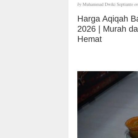
by
Muhammad Dwiki Septianto
o
Harga Aqiqah B
2026 | Murah d
Hemat