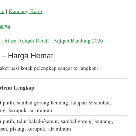
um
|
Kandang Kami
arga
|
Biaya Aqiqah Detail
|
Aqiqah Bandung 2026
k – Harga Hemat
ket nasi kotak pelengkap sangat terjangkau:
 Menu Lengkap
i putih, sambal goreng kentang, lalapan & sambal,
ang, kerupuk, air minum
i putih, telur balado/semur, sambal goreng kentang,
apan, pisang, kerupuk, air minum