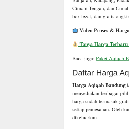
Banjaran, Katapang, Padal
Cimahi Tengah, dan Cimahi
box lezat, dan gratis ongkir
Video Proses & Harg
Tanya Harga Terbaru
Baca juga:
Paket Aqiqah 
Daftar Harga A
Harga Aqiqah Bandung
k
menyediakan berbagai pili
harga sudah termasuk grat
setiap pemesanan. Oleh ka
dikeluarkan.