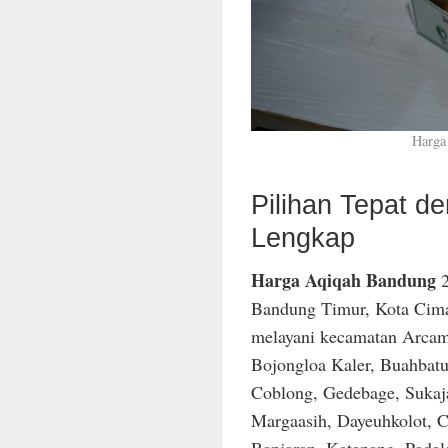
Harga
Pilihan Tepat 
Lengkap
Harga Aqiqah Bandung
2
Bandung Timur, Kota Cima
melayani kecamatan Arcam
Bojongloa Kaler, Buahbatu
Coblong, Gedebage, Sukaja
Margaasih, Dayeuhkolot, C