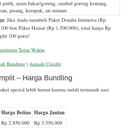
i putih, ayam bakar/goreng, sambal goreng kentang,
apan, pisang, kerupuk, air minum
ga
: Jika Anda membeli Paket Domba Istimewa (Rp
100 box Paket Hemat (Rp 1.500.000), total hanya Rp
lit 100 porsi!
ngiriman Tepat Waktu
qah Bandung
|
Aqiqah Cimahi
mplit – Harga Bundling
aket spesial lebih hemat karena sudah termasuk nasi
Harga Betina
Harga Jantan
Rp 2.850.000
Rp 3.550.000