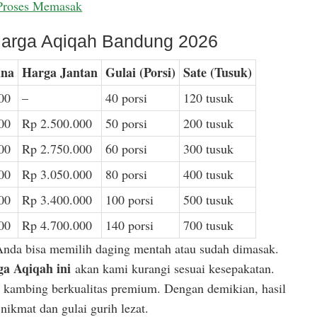
Proses Memasak
arga Aqiqah Bandung 2026
ina
Harga Jantan
Gulai (Porsi)
Sate (Tusuk)
00
–
40 porsi
120 tusuk
00
Rp 2.500.000
50 porsi
200 tusuk
00
Rp 2.750.000
60 porsi
300 tusuk
00
Rp 3.050.000
80 porsi
400 tusuk
00
Rp 3.400.000
100 porsi
500 tusuk
00
Rp 4.700.000
140 porsi
700 tusuk
Anda bisa memilih daging mentah atau sudah dimasak.
a Aqiqah ini
akan kami kurangi sesuai kesepakatan.
or kambing berkualitas premium. Dengan demikian, hasil
ikmat dan gulai gurih lezat.