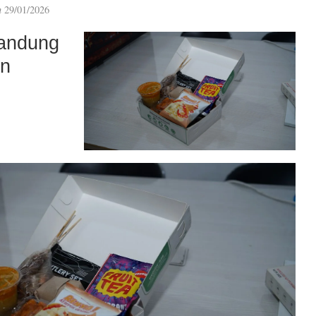
n
29/01/2026
andung
an