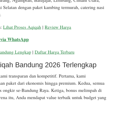
arang, Ngamprah, Batujajar, Lembang, Cimahi Utara,
 Selatan dengan paket kambing termurah, catering nasi
.
a
:
Lihat Proses Aqiqah
|
Review Harga
 via WhatsApp
Bandung Lengkap
|
Daftar Harga Terbaru
qiqah Bandung 2026 Terlengkap
ami transparan dan kompetitif. Pertama, kami
han paket dari ekonomis hingga premium. Kedua, semua
is ongkir se-Bandung Raya. Ketiga, bonus melimpah di
rena itu, Anda mendapat value terbaik untuk budget yang