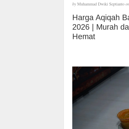
by
Muhammad Dwiki Septianto
o
Harga Aqiqah B
2026 | Murah d
Hemat