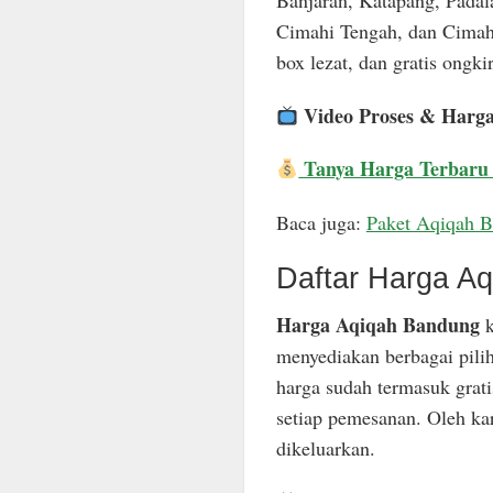
Banjaran, Katapang, Padal
Cimahi Tengah, dan Cimahi
box lezat, dan gratis ongkir
Video Proses & Harg
Tanya Harga Terbaru
Baca juga:
Paket Aqiqah 
Daftar Harga A
Harga Aqiqah Bandung
k
menyediakan berbagai pili
harga sudah termasuk grat
setiap pemesanan. Oleh ka
dikeluarkan.