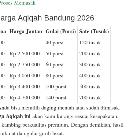
Proses Memasak
arga Aqiqah Bandung 2026
ina
Harga Jantan
Gulai (Porsi)
Sate (Tusuk)
00
–
40 porsi
120 tusuk
00
Rp 2.500.000
50 porsi
200 tusuk
00
Rp 2.750.000
60 porsi
300 tusuk
00
Rp 3.050.000
80 porsi
400 tusuk
00
Rp 3.400.000
100 porsi
500 tusuk
00
Rp 4.700.000
140 porsi
700 tusuk
Anda bisa memilih daging mentah atau sudah dimasak.
a Aqiqah ini
akan kami kurangi sesuai kesepakatan.
or kambing berkualitas premium. Dengan demikian, hasil
ikmat dan gulai gurih lezat.