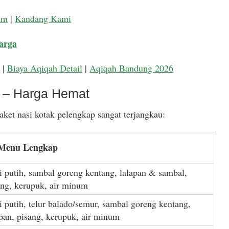
um
|
Kandang Kami
arga
|
Biaya Aqiqah Detail
|
Aqiqah Bandung 2026
k – Harga Hemat
ket nasi kotak pelengkap sangat terjangkau:
 Menu Lengkap
i putih, sambal goreng kentang, lalapan & sambal,
ang, kerupuk, air minum
i putih, telur balado/semur, sambal goreng kentang,
apan, pisang, kerupuk, air minum