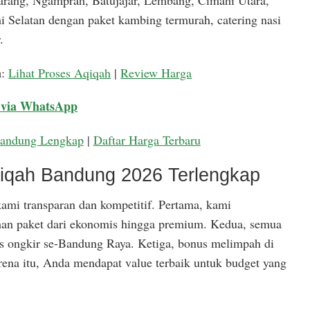
arang, Ngamprah, Batujajar, Lembang, Cimahi Utara,
 Selatan dengan paket kambing termurah, catering nasi
.
a
:
Lihat Proses Aqiqah
|
Review Harga
 via WhatsApp
Bandung Lengkap
|
Daftar Harga Terbaru
qiqah Bandung 2026 Terlengkap
ami transparan dan kompetitif. Pertama, kami
han paket dari ekonomis hingga premium. Kedua, semua
is ongkir se-Bandung Raya. Ketiga, bonus melimpah di
rena itu, Anda mendapat value terbaik untuk budget yang