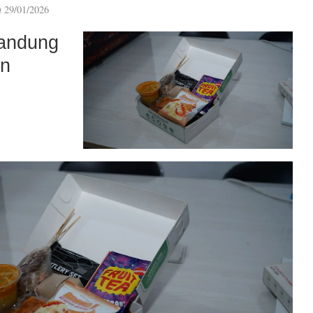
n
29/01/2026
andung
an