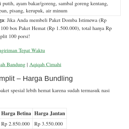
i putih, ayam bakar/goreng, sambal goreng kentang,
apan, pisang, kerupuk, air minum
ga
: Jika Anda membeli Paket Domba Istimewa (Rp
100 box Paket Hemat (Rp 1.500.000), total hanya Rp
lit 100 porsi!
ngiriman Tepat Waktu
qah Bandung
|
Aqiqah Cimahi
mplit – Harga Bundling
aket spesial lebih hemat karena sudah termasuk nasi
Harga Betina
Harga Jantan
Rp 2.850.000
Rp 3.550.000