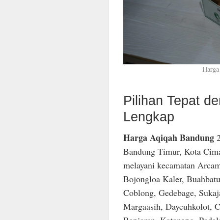
Harga
Pilihan Tepat 
Lengkap
Harga Aqiqah Bandung
2
Bandung Timur, Kota Cima
melayani kecamatan Arcam
Bojongloa Kaler, Buahbatu
Coblong, Gedebage, Sukaja
Margaasih, Dayeuhkolot, C