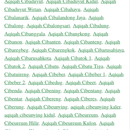
Aqiqah Cibaduyut
,
Aqiqah Cibaduyut Kidul
,
Aqiqah
Cibaduyut Wetan
,
Aqiqah Cibahayu
,
Aqiqah
Cibalanarik
,
Aqiqah Cibalandong Jaya
,
Aqiqah
Cibalong
,
Aqiqah Cibalongsari
,
Aqiqah Cibalung
,
Aqiqah Cibanggala
,
Aqiqah Cibangkong
,
Aqiqah
Cibanon
,
Aqiqah Cibanten
,
Aqiqah Cibanteng
,
Aqiqah
Cibaregbeg
,
Aqiqah Cibarengkok
,
Aqiqah Cibarusahjaya
,
Aqiqah Cibarusahkota
,
Aqiqah Cibatok 1
,
Aqiqah
Cibatok 2
,
Aqiqah Cibatu
,
Aqiqah Cibatu Tiga
,
Aqiqah
Cibatuireng
,
Aqiqah Cibeber
,
Aqiqah Cibeber 1
,
Aqiqah
Cibeber 2
,
Aqiqah Cibedug
,
Aqiqah Cibeet
,
Aqiqah
Cibenda
,
Aqiqah Cibening
,
Aqiqah Cibentang
,
Aqiqah
Cibentar
,
Aqiqah Cibereng
,
Aqiqah Ciberes
,
Aqiqah
Ciberung
,
Aqiqah Cibeunying
,
aqiqah cibeunying kaler
,
aqiqah cibeunying kidul
,
Aqiqah Cibeureum
,
Aqiqah
Cibeureum Hilir
,
Aqiqah Cibeureum Kulon
,
Aqiqah