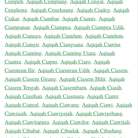
Cempeh
,
Aqiqah Cemplang
,
Aqiqah Cengal
,
Aqiqah
Cengkong
,
Aqiqah Cengkuang
,
Aqiqah Ciadeg
,
Aqiqah
Ciakar
,
Aqiqah Ciambar
,
Aqiqah Ciamis
,
Aqiqah
Ciampanan
,
Aqiqah Ciampea
,
Aqiqah Ciampea Udik
,
Aqiqah Cianaga
,
Aqiqah Ciandam
,
Aqiqah Ciandum
,
Aqiqah Ciangir
,
Aqiqah Ciangsana
,
Aqiqah Cianjur
,
Aqiqah Cianting
,
Aqiqah Cianting Utara
,
Aqiqah
Ciantra
,
Aqiqah Ciapus
,
Aqiqah Ciaro
,
Aqiqah
Ciaruteun Ilir
,
Aqiqah Ciaruteun Udik
,
Aqiqah Ciasem
,
Aqiqah Ciasem Girang
,
Aqiqah Ciasem Hilir
,
Aqiqah
Ciasem Tengah
,
Aqiqah Ciasembaru
,
Aqiqah Ciasih
,
Aqiqah Ciasihan
,
Aqiqah Ciasmara
,
Aqiqah Ciater
,
Aqiqah Ciateul
,
Aqiqah Ciawang
,
Aqiqah Ciawi
,
Aqiqah
Ciawiasih
,
Aqiqah Ciawigajah
,
Aqiqah Ciawigebang
,
Aqiqah Ciawijapura
,
Aqiqah Ciawilor
,
Aqiqah Ciawitali
,
Aqiqah Cibabat
,
Aqiqah Cibadak
,
Aqiqah Cibadung
,