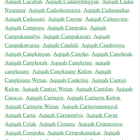
Aqiqah Cacaban
,
Aqiqah Cadangpinggan
,
Aqiqah Cadas
Ngampar
,
Aqiqah Cadaskertajaya
,
Aqiqah Cadasmekar
,
Aqiqah Cadassari
,
Aqiqah Cageur
,
Aqiqah Calingcing
,
Aqiqah Campaga
,
Aqiqah Campaka
,
Aqiqah
Campakamulya
,
Aqiqah Campakasari
,
Aqiqah
Campakawarna
,
Aqiqah Candali
,
Aqiqah Candrajaya
,
Aqiqah Cangkingan
,
Aqiqah Cangko
,
Aqiqah Cangkoak
,
Aqiqah Cangkorah
,
Aqiqah Cangkring
,
aqiqah
cangkuang
,
Aqiqah Cangkuang Kulon
,
Aqiqah
Cangkuang Wetan
,
Aqiqah Cankring
,
Aqiqah Cantigi
Kulon
,
Aqiqah Cantigi Wetan
,
Aqiqah Cantilan
,
Aqiqah
Caracas
,
Aqiqah Caringin
,
Aqiqah Caringin Kulon
,
Aqiqah Caringin Wetan
,
Aqiqah Caringinnunggal
,
Aqiqah Cariu
,
Aqiqah Cariumulya
,
Aqiqah Cayur
,
Aqiqah Celak
,
Aqiqah Cemara
,
Aqiqah Cemarajaya
,
Aqiqah Cempaka
,
Aqiqah Cempakamekar
,
Aqiqah