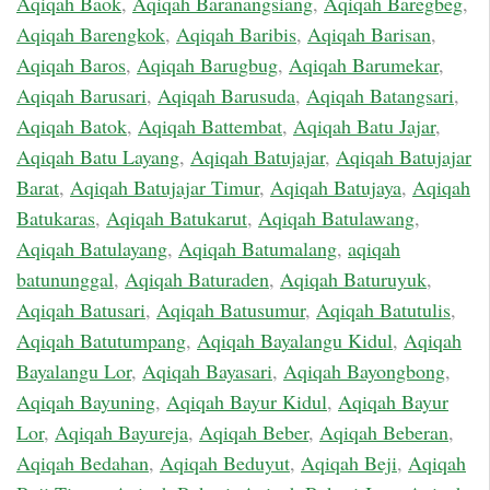
Aqiqah Baok
,
Aqiqah Baranangsiang
,
Aqiqah Baregbeg
,
Aqiqah Barengkok
,
Aqiqah Baribis
,
Aqiqah Barisan
,
Aqiqah Baros
,
Aqiqah Barugbug
,
Aqiqah Barumekar
,
Aqiqah Barusari
,
Aqiqah Barusuda
,
Aqiqah Batangsari
,
Aqiqah Batok
,
Aqiqah Battembat
,
Aqiqah Batu Jajar
,
Aqiqah Batu Layang
,
Aqiqah Batujajar
,
Aqiqah Batujajar
Barat
,
Aqiqah Batujajar Timur
,
Aqiqah Batujaya
,
Aqiqah
Batukaras
,
Aqiqah Batukarut
,
Aqiqah Batulawang
,
Aqiqah Batulayang
,
Aqiqah Batumalang
,
aqiqah
batununggal
,
Aqiqah Baturaden
,
Aqiqah Baturuyuk
,
Aqiqah Batusari
,
Aqiqah Batusumur
,
Aqiqah Batutulis
,
Aqiqah Batutumpang
,
Aqiqah Bayalangu Kidul
,
Aqiqah
Bayalangu Lor
,
Aqiqah Bayasari
,
Aqiqah Bayongbong
,
Aqiqah Bayuning
,
Aqiqah Bayur Kidul
,
Aqiqah Bayur
Lor
,
Aqiqah Bayureja
,
Aqiqah Beber
,
Aqiqah Beberan
,
Aqiqah Bedahan
,
Aqiqah Beduyut
,
Aqiqah Beji
,
Aqiqah