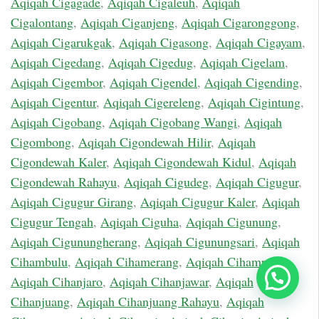
Aqiqah Cigagade
,
Aqiqah Cigaleuh
,
Aqiqah
Cigalontang
,
Aqiqah Ciganjeng
,
Aqiqah Cigaronggong
,
Aqiqah Cigarukgak
,
Aqiqah Cigasong
,
Aqiqah Cigayam
,
Aqiqah Cigedang
,
Aqiqah Cigedug
,
Aqiqah Cigelam
,
Aqiqah Cigembor
,
Aqiqah Cigendel
,
Aqiqah Cigending
,
Aqiqah Cigentur
,
Aqiqah Cigereleng
,
Aqiqah Cigintung
,
Aqiqah Cigobang
,
Aqiqah Cigobang Wangi
,
Aqiqah
Cigombong
,
Aqiqah Cigondewah Hilir
,
Aqiqah
Cigondewah Kaler
,
Aqiqah Cigondewah Kidul
,
Aqiqah
Cigondewah Rahayu
,
Aqiqah Cigudeg
,
Aqiqah Cigugur
,
Aqiqah Cigugur Girang
,
Aqiqah Cigugur Kaler
,
Aqiqah
Cigugur Tengah
,
Aqiqah Ciguha
,
Aqiqah Cigunung
,
Aqiqah Cigunungherang
,
Aqiqah Cigunungsari
,
Aqiqah
Cihambulu
,
Aqiqah Cihamerang
,
Aqiqah Cihampelas
,
Chat Sekarang
Aqiqah Cihanjaro
,
Aqiqah Cihanjawar
,
Aqiqah
Cihanjuang
,
Aqiqah Cihanjuang Rahayu
,
Aqiqah