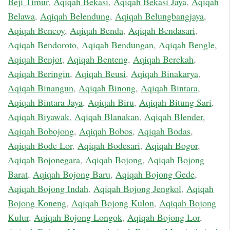
Beji Timur
,
Aqiqah Bekasi
,
Aqiqah Bekasi Jaya
,
Aqiqah
Belawa
,
Aqiqah Belendung
,
Aqiqah Belungbangjaya
,
Aqiqah Bencoy
,
Aqiqah Benda
,
Aqiqah Bendasari
,
Aqiqah Bendoroto
,
Aqiqah Bendungan
,
Aqiqah Bengle
,
Aqiqah Benjot
,
Aqiqah Benteng
,
Aqiqah Berekah
,
Aqiqah Beringin
,
Aqiqah Beusi
,
Aqiqah Binakarya
,
Aqiqah Binangun
,
Aqiqah Binong
,
Aqiqah Bintara
,
Aqiqah Bintara Jaya
,
Aqiqah Biru
,
Aqiqah Bitung Sari
,
Aqiqah Biyawak
,
Aqiqah Blanakan
,
Aqiqah Blender
,
Aqiqah Bobojong
,
Aqiqah Bobos
,
Aqiqah Bodas
,
Aqiqah Bode Lor
,
Aqiqah Bodesari
,
Aqiqah Bogor
,
Aqiqah Bojonegara
,
Aqiqah Bojong
,
Aqiqah Bojong
Barat
,
Aqiqah Bojong Baru
,
Aqiqah Bojong Gede
,
Aqiqah Bojong Indah
,
Aqiqah Bojong Jengkol
,
Aqiqah
Bojong Koneng
,
Aqiqah Bojong Kulon
,
Aqiqah Bojong
Kulur
,
Aqiqah Bojong Longok
,
Aqiqah Bojong Lor
,