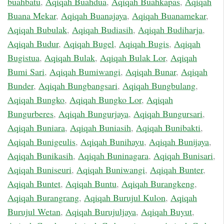
buahbatu
,
Aqiqah Buahdua
,
Aqiqah Buahkapas
,
Aqiqah
Buana Mekar
,
Aqiqah Buanajaya
,
Aqiqah Buanamekar
,
Aqiqah Bubulak
,
Aqiqah Budiasih
,
Aqiqah Budiharja
,
Aqiqah Budur
,
Aqiqah Bugel
,
Aqiqah Bugis
,
Aqiqah
Bugistua
,
Aqiqah Bulak
,
Aqiqah Bulak Lor
,
Aqiqah
Bumi Sari
,
Aqiqah Bumiwangi
,
Aqiqah Bunar
,
Aqiqah
Bunder
,
Aqiqah Bungbangsari
,
Aqiqah Bungbulang
,
Aqiqah Bungko
,
Aqiqah Bungko Lor
,
Aqiqah
Bungurberes
,
Aqiqah Bungurjaya
,
Aqiqah Bungursari
,
Aqiqah Buniara
,
Aqiqah Buniasih
,
Aqiqah Bunibakti
,
Aqiqah Bunigeulis
,
Aqiqah Bunihayu
,
Aqiqah Bunijaya
,
Aqiqah Bunikasih
,
Aqiqah Buninagara
,
Aqiqah Bunisari
,
Aqiqah Buniseuri
,
Aqiqah Buniwangi
,
Aqiqah Bunter
,
Aqiqah Buntet
,
Aqiqah Buntu
,
Aqiqah Burangkeng
,
Aqiqah Burangrang
,
Aqiqah Burujul Kulon
,
Aqiqah
Burujul Wetan
,
Aqiqah Burujuljaya
,
Aqiqah Buyut
,