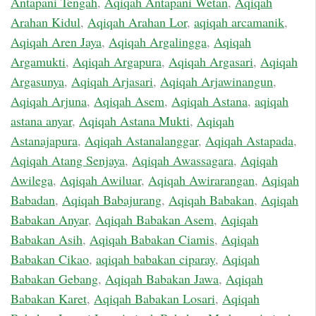
Antapani Tengah
,
Aqiqah Antapani Wetan
,
Aqiqah
Arahan Kidul
,
Aqiqah Arahan Lor
,
aqiqah arcamanik
,
Aqiqah Aren Jaya
,
Aqiqah Argalingga
,
Aqiqah
Argamukti
,
Aqiqah Argapura
,
Aqiqah Argasari
,
Aqiqah
Argasunya
,
Aqiqah Arjasari
,
Aqiqah Arjawinangun
,
Aqiqah Arjuna
,
Aqiqah Asem
,
Aqiqah Astana
,
aqiqah
astana anyar
,
Aqiqah Astana Mukti
,
Aqiqah
Astanajapura
,
Aqiqah Astanalanggar
,
Aqiqah Astapada
,
Aqiqah Atang Senjaya
,
Aqiqah Awassagara
,
Aqiqah
Awilega
,
Aqiqah Awiluar
,
Aqiqah Awirarangan
,
Aqiqah
Babadan
,
Aqiqah Babajurang
,
Aqiqah Babakan
,
Aqiqah
Babakan Anyar
,
Aqiqah Babakan Asem
,
Aqiqah
Babakan Asih
,
Aqiqah Babakan Ciamis
,
Aqiqah
Babakan Cikao
,
aqiqah babakan ciparay
,
Aqiqah
Babakan Gebang
,
Aqiqah Babakan Jawa
,
Aqiqah
Babakan Karet
,
Aqiqah Babakan Losari
,
Aqiqah