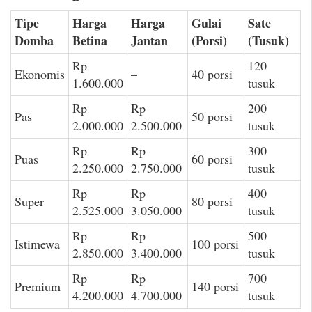
Tipe
Harga
Harga
Gulai
Sate
Domba
Betina
Jantan
(Porsi)
(Tusuk)
Rp
120
Ekonomis
–
40 porsi
1.600.000
tusuk
Rp
Rp
200
Pas
50 porsi
2.000.000
2.500.000
tusuk
Rp
Rp
300
Puas
60 porsi
2.250.000
2.750.000
tusuk
Rp
Rp
400
Super
80 porsi
2.525.000
3.050.000
tusuk
Rp
Rp
500
Istimewa
100 porsi
2.850.000
3.400.000
tusuk
Rp
Rp
700
Premium
140 porsi
4.200.000
4.700.000
tusuk