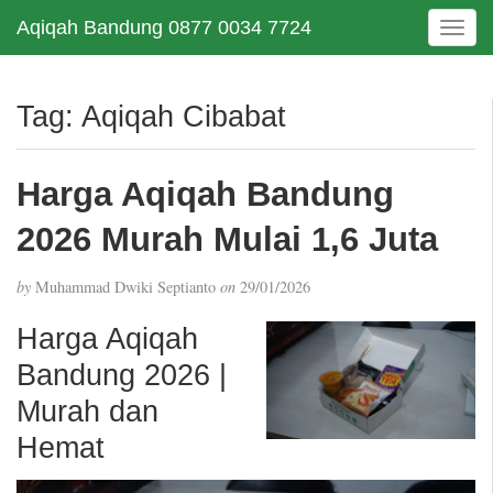
Aqiqah Bandung 0877 0034 7724
T
o
g
g
Tag:
Aqiqah Cibabat
l
e
n
Harga Aqiqah Bandung
a
v
2026 Murah Mulai 1,6 Juta
i
g
by
Muhammad Dwiki Septianto
on
29/01/2026
a
t
Harga Aqiqah
i
Bandung 2026 |
o
n
Murah dan
Hemat