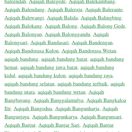
baleendah
,
Aqiqah Balegede
,
Aqiqah Balekambang
,
Aqiqah Balendung
,
Aqiqah Baleraja
,
Aqiqah Balerante
,
Aqiqah Balewangi
,
Aqiqah Balida
,
Aqiqah Balingbing
,
Aqiqah Balokang
,
Aqiqah Balong
,
Aqiqah Balong Gede
,
Aqiqah Balongan
,
Aqiqah Balonggandu
,
Aqiqah
Balongsari
,
Aqiqah Bandasari
,
Aqiqah Bandengan
,
Aqiqah Bandorasa Kulon
,
Aqiqah Bandorasa Wetan
,
aqiqah bandung
,
aqiqah bandung barat
,
aqiqah bandung
hemat
,
aqiqah bandung jawa barat
,
aqiqah bandung
kidul
,
aqiqah bandung kulon
,
aqiqah bandung raya
,
aqiqah bandung selatan
,
aqiqah bandung terbaik
,
aqiqah
bandung utara
,
aqiqah bandung wetan
,
Aqiqah
Bangbayang
,
Aqiqah Banggalamulya
,
Aqiqah Bangkaloa
Ilir
,
Aqiqah Bangodua
,
Aqiqah Bangunharja
,
Aqiqah
Bangunjaya
,
Aqiqah Bangunkarya
,
Aqiqah Bangunsari
,
Aqiqah Banjar
,
Aqiqah Banjar Sari
,
Aqiqah Banjar