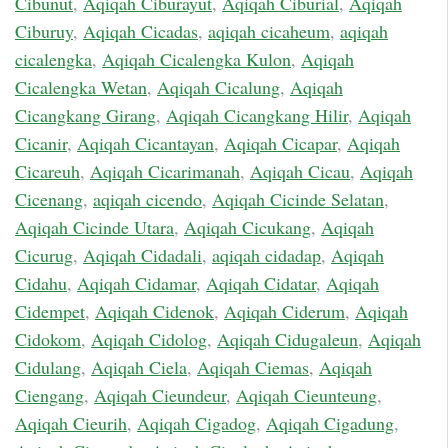
Cibunut
,
Aqiqah Ciburayut
,
Aqiqah Ciburial
,
Aqiqah
Ciburuy
,
Aqiqah Cicadas
,
aqiqah cicaheum
,
aqiqah
cicalengka
,
Aqiqah Cicalengka Kulon
,
Aqiqah
Cicalengka Wetan
,
Aqiqah Cicalung
,
Aqiqah
Cicangkang Girang
,
Aqiqah Cicangkang Hilir
,
Aqiqah
Cicanir
,
Aqiqah Cicantayan
,
Aqiqah Cicapar
,
Aqiqah
Cicareuh
,
Aqiqah Cicarimanah
,
Aqiqah Cicau
,
Aqiqah
Cicenang
,
aqiqah cicendo
,
Aqiqah Cicinde Selatan
,
Aqiqah Cicinde Utara
,
Aqiqah Cicukang
,
Aqiqah
Cicurug
,
Aqiqah Cidadali
,
aqiqah cidadap
,
Aqiqah
Cidahu
,
Aqiqah Cidamar
,
Aqiqah Cidatar
,
Aqiqah
Cidempet
,
Aqiqah Cidenok
,
Aqiqah Ciderum
,
Aqiqah
Cidokom
,
Aqiqah Cidolog
,
Aqiqah Cidugaleun
,
Aqiqah
Cidulang
,
Aqiqah Ciela
,
Aqiqah Ciemas
,
Aqiqah
Ciengang
,
Aqiqah Cieundeur
,
Aqiqah Cieunteung
,
Aqiqah Cieurih
,
Aqiqah Cigadog
,
Aqiqah Cigadung
,