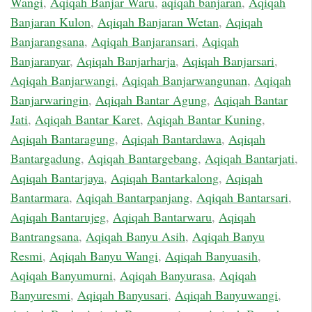
Wangi
,
Aqiqah Banjar Waru
,
aqiqah banjaran
,
Aqiqah
Banjaran Kulon
,
Aqiqah Banjaran Wetan
,
Aqiqah
Banjarangsana
,
Aqiqah Banjaransari
,
Aqiqah
Banjaranyar
,
Aqiqah Banjarharja
,
Aqiqah Banjarsari
,
Aqiqah Banjarwangi
,
Aqiqah Banjarwangunan
,
Aqiqah
Banjarwaringin
,
Aqiqah Bantar Agung
,
Aqiqah Bantar
Jati
,
Aqiqah Bantar Karet
,
Aqiqah Bantar Kuning
,
Aqiqah Bantaragung
,
Aqiqah Bantardawa
,
Aqiqah
Bantargadung
,
Aqiqah Bantargebang
,
Aqiqah Bantarjati
,
Aqiqah Bantarjaya
,
Aqiqah Bantarkalong
,
Aqiqah
Bantarmara
,
Aqiqah Bantarpanjang
,
Aqiqah Bantarsari
,
Aqiqah Bantarujeg
,
Aqiqah Bantarwaru
,
Aqiqah
Bantrangsana
,
Aqiqah Banyu Asih
,
Aqiqah Banyu
Resmi
,
Aqiqah Banyu Wangi
,
Aqiqah Banyuasih
,
Aqiqah Banyumurni
,
Aqiqah Banyurasa
,
Aqiqah
Banyuresmi
,
Aqiqah Banyusari
,
Aqiqah Banyuwangi
,