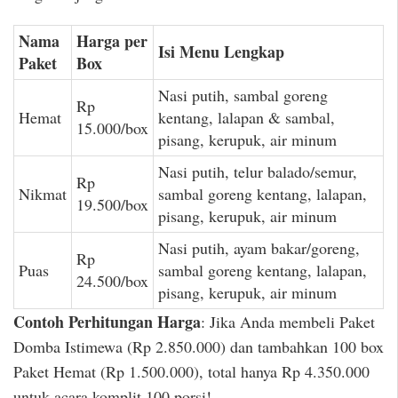
Nama
Harga per
Isi Menu Lengkap
Paket
Box
Nasi putih, sambal goreng
Rp
Hemat
kentang, lalapan & sambal,
15.000/box
pisang, kerupuk, air minum
Nasi putih, telur balado/semur,
Rp
Nikmat
sambal goreng kentang, lalapan,
19.500/box
pisang, kerupuk, air minum
Nasi putih, ayam bakar/goreng,
Rp
Puas
sambal goreng kentang, lalapan,
24.500/box
pisang, kerupuk, air minum
Contoh Perhitungan Harga
: Jika Anda membeli Paket
Domba Istimewa (Rp 2.850.000) dan tambahkan 100 box
Paket Hemat (Rp 1.500.000), total hanya Rp 4.350.000
untuk acara komplit 100 porsi!