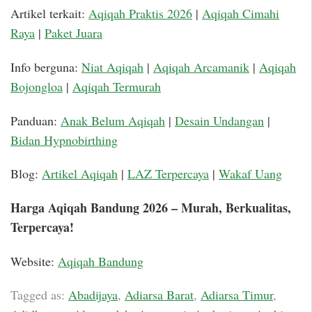
Artikel terkait:
Aqiqah Praktis 2026
|
Aqiqah Cimahi
Raya
|
Paket Juara
Info berguna:
Niat Aqiqah
|
Aqiqah Arcamanik
|
Aqiqah
Bojongloa
|
Aqiqah Termurah
Panduan:
Anak Belum Aqiqah
|
Desain Undangan
|
Bidan Hypnobirthing
Blog:
Artikel Aqiqah
|
LAZ Terpercaya
|
Wakaf Uang
Harga Aqiqah Bandung 2026 – Murah, Berkualitas,
Terpercaya!
Website:
Aqiqah Bandung
Tagged as:
Abadijaya
,
Adiarsa Barat
,
Adiarsa Timur
,