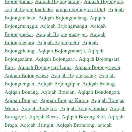
Bojongkunci
,
Aqiqah Bojonglarang
,
Aqiqah Bojongloa
,
aqiqah bojongloa kaler
,
aqiqah bojongloa kidul
,
Aqiqah
Bojongmalaka
,
Aqiqah Bojongmalang
,
Aqiqah
Bojongmanggu
,
Aqiqah Bojongmangu
,
Aqiqah
Bojongmekar
,
Aqiqah Bojongmengger
,
Aqiqah
Bojongnegara
,
Aqiqah Bojongpetir
,
Aqiqah
Bojongpicung
,
Aqiqah Bojongraharja
,
Aqiqah
Bojongsalam
,
Aqiqah Bojongsari
,
Aqiqah Bojongsari
Baru
,
Aqiqah Bojongsari Lama
,
Aqiqah Bojongsawah
,
Aqiqah Bojongslawi
,
Aqiqah Bojongsoang
,
Aqiqah
Bojongtengah
,
Aqiqah Bojongtipar
,
Aqiqah Bolang
,
Aqiqah Bonang
,
Aqiqah Bondan
,
Aqiqah Bondongan
,
Aqiqah Bongas
,
Aqiqah Bongas Kulon
,
Aqiqah Bongas
Wetan
,
Aqiqah Bongkok
,
Aqiqah Boregahindah
,
Aqiqah
Borogojol
,
Aqiqah Boros
,
Aqiqah Boyong Sari
,
Aqiqah
Braga
,
Aqiqah Bringin
,
Aqiqah Brondong
,
aqiqah