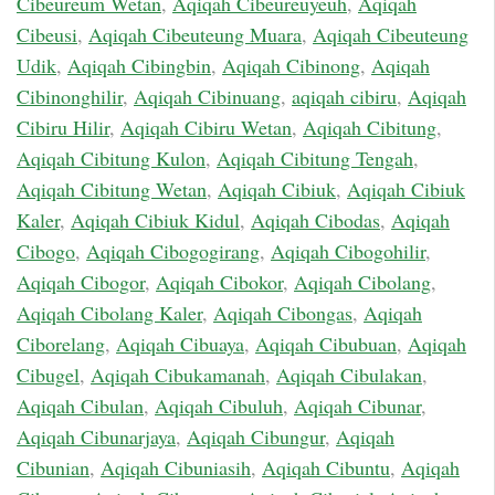
Cibeureum Wetan
,
Aqiqah Cibeureuyeuh
,
Aqiqah
Cibeusi
,
Aqiqah Cibeuteung Muara
,
Aqiqah Cibeuteung
Udik
,
Aqiqah Cibingbin
,
Aqiqah Cibinong
,
Aqiqah
Cibinonghilir
,
Aqiqah Cibinuang
,
aqiqah cibiru
,
Aqiqah
Cibiru Hilir
,
Aqiqah Cibiru Wetan
,
Aqiqah Cibitung
,
Aqiqah Cibitung Kulon
,
Aqiqah Cibitung Tengah
,
Aqiqah Cibitung Wetan
,
Aqiqah Cibiuk
,
Aqiqah Cibiuk
Kaler
,
Aqiqah Cibiuk Kidul
,
Aqiqah Cibodas
,
Aqiqah
Cibogo
,
Aqiqah Cibogogirang
,
Aqiqah Cibogohilir
,
Aqiqah Cibogor
,
Aqiqah Cibokor
,
Aqiqah Cibolang
,
Aqiqah Cibolang Kaler
,
Aqiqah Cibongas
,
Aqiqah
Ciborelang
,
Aqiqah Cibuaya
,
Aqiqah Cibubuan
,
Aqiqah
Cibugel
,
Aqiqah Cibukamanah
,
Aqiqah Cibulakan
,
Aqiqah Cibulan
,
Aqiqah Cibuluh
,
Aqiqah Cibunar
,
Aqiqah Cibunarjaya
,
Aqiqah Cibungur
,
Aqiqah
Cibunian
,
Aqiqah Cibuniasih
,
Aqiqah Cibuntu
,
Aqiqah