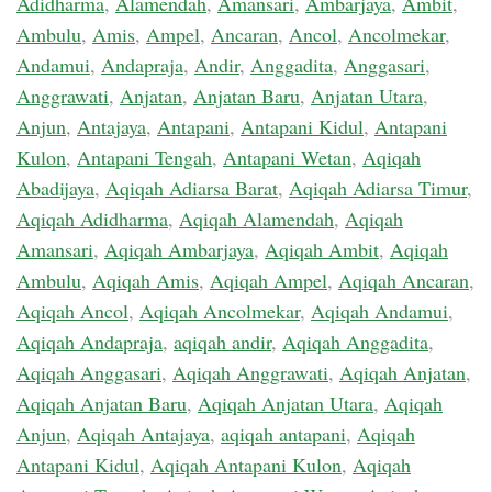
Adidharma
,
Alamendah
,
Amansari
,
Ambarjaya
,
Ambit
,
Ambulu
,
Amis
,
Ampel
,
Ancaran
,
Ancol
,
Ancolmekar
,
Andamui
,
Andapraja
,
Andir
,
Anggadita
,
Anggasari
,
Anggrawati
,
Anjatan
,
Anjatan Baru
,
Anjatan Utara
,
Anjun
,
Antajaya
,
Antapani
,
Antapani Kidul
,
Antapani
Kulon
,
Antapani Tengah
,
Antapani Wetan
,
Aqiqah
Abadijaya
,
Aqiqah Adiarsa Barat
,
Aqiqah Adiarsa Timur
,
Aqiqah Adidharma
,
Aqiqah Alamendah
,
Aqiqah
Amansari
,
Aqiqah Ambarjaya
,
Aqiqah Ambit
,
Aqiqah
Ambulu
,
Aqiqah Amis
,
Aqiqah Ampel
,
Aqiqah Ancaran
,
Aqiqah Ancol
,
Aqiqah Ancolmekar
,
Aqiqah Andamui
,
Aqiqah Andapraja
,
aqiqah andir
,
Aqiqah Anggadita
,
Aqiqah Anggasari
,
Aqiqah Anggrawati
,
Aqiqah Anjatan
,
Aqiqah Anjatan Baru
,
Aqiqah Anjatan Utara
,
Aqiqah
Anjun
,
Aqiqah Antajaya
,
aqiqah antapani
,
Aqiqah
Antapani Kidul
,
Aqiqah Antapani Kulon
,
Aqiqah