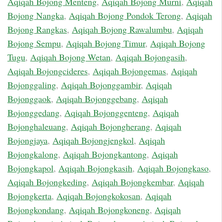
Aqiqah Bojong Menteng
,
Aqiqah Bojong Murni
,
Aqiqah
Bojong Nangka
,
Aqiqah Bojong Pondok Terong
,
Aqiqah
Bojong Rangkas
,
Aqiqah Bojong Rawalumbu
,
Aqiqah
Bojong Sempu
,
Aqiqah Bojong Timur
,
Aqiqah Bojong
Tugu
,
Aqiqah Bojong Wetan
,
Aqiqah Bojongasih
,
Aqiqah Bojongcideres
,
Aqiqah Bojongemas
,
Aqiqah
Bojonggaling
,
Aqiqah Bojonggambir
,
Aqiqah
Bojonggaok
,
Aqiqah Bojonggebang
,
Aqiqah
Bojonggedang
,
Aqiqah Bojonggenteng
,
Aqiqah
Bojonghaleuang
,
Aqiqah Bojongherang
,
Aqiqah
Bojongjaya
,
Aqiqah Bojongjengkol
,
Aqiqah
Bojongkalong
,
Aqiqah Bojongkantong
,
Aqiqah
Bojongkapol
,
Aqiqah Bojongkasih
,
Aqiqah Bojongkaso
,
Aqiqah Bojongkeding
,
Aqiqah Bojongkembar
,
Aqiqah
Bojongkerta
,
Aqiqah Bojongkokosan
,
Aqiqah
Bojongkondang
,
Aqiqah Bojongkoneng
,
Aqiqah