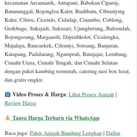
kecamatan Arcamanik, Antapani, Babakan Ciparay,
Batununggal, Bojongloa Kaler, Buahbatu, Cibeunying
Kaler, Cibiru, Cicendo, Cidadap, Cinambo, Coblong,
Gedebage, Sukajadi, Sukasari, Ujungberung, Baleendah,
Bojongsoang, Margaasih, Dayeuhkolot, Cicalengka,
Majalaya, Rancaekek, Cileunyi, Soreang, Banjaran,
Katapang, Padalarang, Ngamprah, Batujajar, Lembang,
Cimahi Utara, Cimahi Tengah, dan Cimahi Selatan
dengan paket kambing termurah, catering nasi box lezat,
dan gratis ongkir.
Video Proses & Harga
:
Lihat Proses Aqiqah
|
Review Harga
Tanya Harga Terbaru via WhatsApp
Baca juga:
Paket Aqiqah Bandung Lengkap
|
Daftar