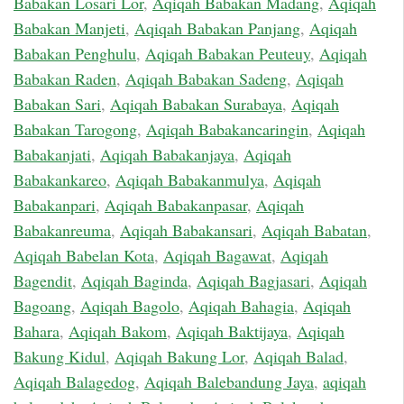
Babakan Losari Lor
,
Aqiqah Babakan Madang
,
Aqiqah
Babakan Manjeti
,
Aqiqah Babakan Panjang
,
Aqiqah
Babakan Penghulu
,
Aqiqah Babakan Peuteuy
,
Aqiqah
Babakan Raden
,
Aqiqah Babakan Sadeng
,
Aqiqah
Babakan Sari
,
Aqiqah Babakan Surabaya
,
Aqiqah
Babakan Tarogong
,
Aqiqah Babakancaringin
,
Aqiqah
Babakanjati
,
Aqiqah Babakanjaya
,
Aqiqah
Babakankareo
,
Aqiqah Babakanmulya
,
Aqiqah
Babakanpari
,
Aqiqah Babakanpasar
,
Aqiqah
Babakanreuma
,
Aqiqah Babakansari
,
Aqiqah Babatan
,
Aqiqah Babelan Kota
,
Aqiqah Bagawat
,
Aqiqah
Bagendit
,
Aqiqah Baginda
,
Aqiqah Bagjasari
,
Aqiqah
Bagoang
,
Aqiqah Bagolo
,
Aqiqah Bahagia
,
Aqiqah
Bahara
,
Aqiqah Bakom
,
Aqiqah Baktijaya
,
Aqiqah
Bakung Kidul
,
Aqiqah Bakung Lor
,
Aqiqah Balad
,
Aqiqah Balagedog
,
Aqiqah Balebandung Jaya
,
aqiqah