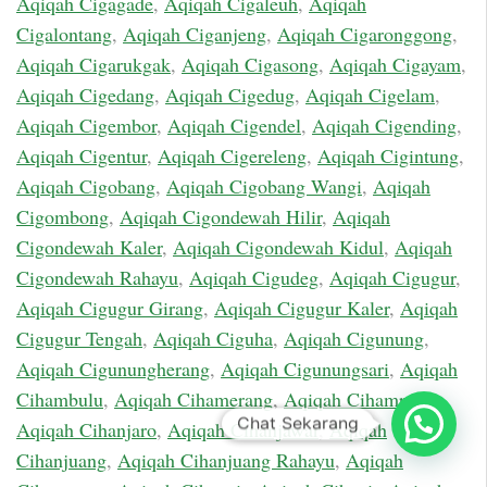
Aqiqah Cigagade
,
Aqiqah Cigaleuh
,
Aqiqah
Cigalontang
,
Aqiqah Ciganjeng
,
Aqiqah Cigaronggong
,
Aqiqah Cigarukgak
,
Aqiqah Cigasong
,
Aqiqah Cigayam
,
Aqiqah Cigedang
,
Aqiqah Cigedug
,
Aqiqah Cigelam
,
Aqiqah Cigembor
,
Aqiqah Cigendel
,
Aqiqah Cigending
,
Aqiqah Cigentur
,
Aqiqah Cigereleng
,
Aqiqah Cigintung
,
Aqiqah Cigobang
,
Aqiqah Cigobang Wangi
,
Aqiqah
Cigombong
,
Aqiqah Cigondewah Hilir
,
Aqiqah
Cigondewah Kaler
,
Aqiqah Cigondewah Kidul
,
Aqiqah
Cigondewah Rahayu
,
Aqiqah Cigudeg
,
Aqiqah Cigugur
,
Aqiqah Cigugur Girang
,
Aqiqah Cigugur Kaler
,
Aqiqah
Cigugur Tengah
,
Aqiqah Ciguha
,
Aqiqah Cigunung
,
Aqiqah Cigunungherang
,
Aqiqah Cigunungsari
,
Aqiqah
Cihambulu
,
Aqiqah Cihamerang
,
Aqiqah Cihampelas
,
Chat Sekarang
Aqiqah Cihanjaro
,
Aqiqah Cihanjawar
,
Aqiqah
Cihanjuang
,
Aqiqah Cihanjuang Rahayu
,
Aqiqah