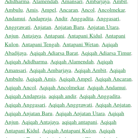
Adidharma
,
Alamendah
,
Amansari
,
Ambarjaya
,
Ambit
,
Ambulu
,
Amis
,
Ampel
,
Ancaran
,
Ancol
,
Ancolmekar
,
Andamui
,
Andapraja
,
Andir
,
Anggadita
,
Anggasari
,
Anggrawati
,
Anjatan
,
Anjatan Baru
,
Anjatan Utara
,
Anjun
,
Antajaya
,
Antapani
,
Antapani Kidul
,
Antapani
Kulon
,
Antapani Tengah
,
Antapani Wetan
,
Aqiqah
Abadijaya
,
Aqiqah Adiarsa Barat
,
Aqiqah Adiarsa Timur
,
Aqiqah Adidharma
,
Aqiqah Alamendah
,
Aqiqah
Amansari
,
Aqiqah Ambarjaya
,
Aqiqah Ambit
,
Aqiqah
Ambulu
,
Aqiqah Amis
,
Aqiqah Ampel
,
Aqiqah Ancaran
,
Aqiqah Ancol
,
Aqiqah Ancolmekar
,
Aqiqah Andamui
,
Aqiqah Andapraja
,
aqiqah andir
,
Aqiqah Anggadita
,
Aqiqah Anggasari
,
Aqiqah Anggrawati
,
Aqiqah Anjatan
,
Aqiqah Anjatan Baru
,
Aqiqah Anjatan Utara
,
Aqiqah
Anjun
,
Aqiqah Antajaya
,
aqiqah antapani
,
Aqiqah
Antapani Kidul
,
Aqiqah Antapani Kulon
,
Aqiqah