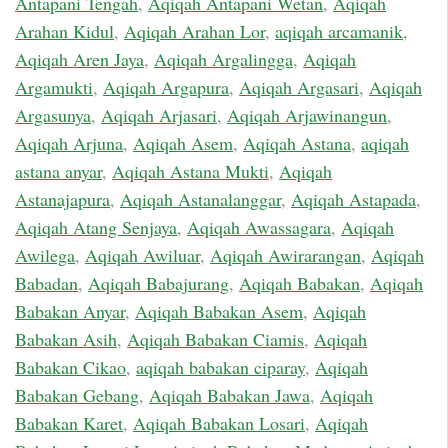
Antapani Tengah
,
Aqiqah Antapani Wetan
,
Aqiqah
Arahan Kidul
,
Aqiqah Arahan Lor
,
aqiqah arcamanik
,
Aqiqah Aren Jaya
,
Aqiqah Argalingga
,
Aqiqah
Argamukti
,
Aqiqah Argapura
,
Aqiqah Argasari
,
Aqiqah
Argasunya
,
Aqiqah Arjasari
,
Aqiqah Arjawinangun
,
Aqiqah Arjuna
,
Aqiqah Asem
,
Aqiqah Astana
,
aqiqah
astana anyar
,
Aqiqah Astana Mukti
,
Aqiqah
Astanajapura
,
Aqiqah Astanalanggar
,
Aqiqah Astapada
,
Aqiqah Atang Senjaya
,
Aqiqah Awassagara
,
Aqiqah
Awilega
,
Aqiqah Awiluar
,
Aqiqah Awirarangan
,
Aqiqah
Babadan
,
Aqiqah Babajurang
,
Aqiqah Babakan
,
Aqiqah
Babakan Anyar
,
Aqiqah Babakan Asem
,
Aqiqah
Babakan Asih
,
Aqiqah Babakan Ciamis
,
Aqiqah
Babakan Cikao
,
aqiqah babakan ciparay
,
Aqiqah
Babakan Gebang
,
Aqiqah Babakan Jawa
,
Aqiqah
Babakan Karet
,
Aqiqah Babakan Losari
,
Aqiqah