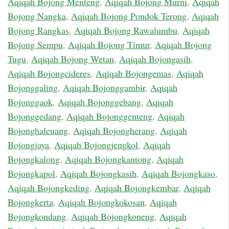
Aqiqah Bojong Menteng
,
Aqiqah Bojong Murni
,
Aqiqah
Bojong Nangka
,
Aqiqah Bojong Pondok Terong
,
Aqiqah
Bojong Rangkas
,
Aqiqah Bojong Rawalumbu
,
Aqiqah
Bojong Sempu
,
Aqiqah Bojong Timur
,
Aqiqah Bojong
Tugu
,
Aqiqah Bojong Wetan
,
Aqiqah Bojongasih
,
Aqiqah Bojongcideres
,
Aqiqah Bojongemas
,
Aqiqah
Bojonggaling
,
Aqiqah Bojonggambir
,
Aqiqah
Bojonggaok
,
Aqiqah Bojonggebang
,
Aqiqah
Bojonggedang
,
Aqiqah Bojonggenteng
,
Aqiqah
Bojonghaleuang
,
Aqiqah Bojongherang
,
Aqiqah
Bojongjaya
,
Aqiqah Bojongjengkol
,
Aqiqah
Bojongkalong
,
Aqiqah Bojongkantong
,
Aqiqah
Bojongkapol
,
Aqiqah Bojongkasih
,
Aqiqah Bojongkaso
,
Aqiqah Bojongkeding
,
Aqiqah Bojongkembar
,
Aqiqah
Bojongkerta
,
Aqiqah Bojongkokosan
,
Aqiqah
Bojongkondang
,
Aqiqah Bojongkoneng
,
Aqiqah