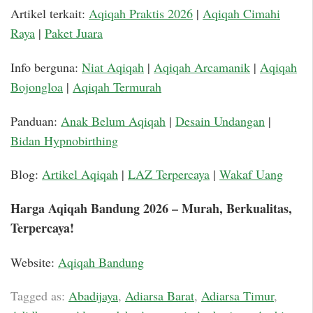
Artikel terkait:
Aqiqah Praktis 2026
|
Aqiqah Cimahi
Raya
|
Paket Juara
Info berguna:
Niat Aqiqah
|
Aqiqah Arcamanik
|
Aqiqah
Bojongloa
|
Aqiqah Termurah
Panduan:
Anak Belum Aqiqah
|
Desain Undangan
|
Bidan Hypnobirthing
Blog:
Artikel Aqiqah
|
LAZ Terpercaya
|
Wakaf Uang
Harga Aqiqah Bandung 2026 – Murah, Berkualitas,
Terpercaya!
Website:
Aqiqah Bandung
Tagged as:
Abadijaya
,
Adiarsa Barat
,
Adiarsa Timur
,