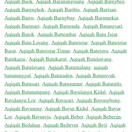
Aqiqah Baok
,
Aqiqah Baranangsiang
,
Aqiqah Baregbeg
,
Aqiqah Barengkok
,
Aqiqah Baribis
,
Aqiqah Barisan
,
Aqiqah Baros
,
Aqiqah Barugbug
,
Aqiqah Barumekar
,
Aqiqah Barusari
,
Aqiqah Barusuda
,
Aqiqah Batangsari
,
Aqiqah Batok
,
Aqiqah Battembat
,
Aqiqah Batu Jajar
,
Aqiqah Batu Layang
,
Aqiqah Batujajar
,
Aqiqah Batujajar
Barat
,
Aqiqah Batujajar Timur
,
Aqiqah Batujaya
,
Aqiqah
Batukaras
,
Aqiqah Batukarut
,
Aqiqah Batulawang
,
Aqiqah Batulayang
,
Aqiqah Batumalang
,
aqiqah
batununggal
,
Aqiqah Baturaden
,
Aqiqah Baturuyuk
,
Aqiqah Batusari
,
Aqiqah Batusumur
,
Aqiqah Batutulis
,
Aqiqah Batutumpang
,
Aqiqah Bayalangu Kidul
,
Aqiqah
Bayalangu Lor
,
Aqiqah Bayasari
,
Aqiqah Bayongbong
,
Aqiqah Bayuning
,
Aqiqah Bayur Kidul
,
Aqiqah Bayur
Lor
,
Aqiqah Bayureja
,
Aqiqah Beber
,
Aqiqah Beberan
,
Aqiqah Bedahan
,
Aqiqah Beduyut
,
Aqiqah Beji
,
Aqiqah