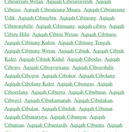
Cibeureum Wetan
,
Aqiqah Cibeureuyeuh
,
Aqiqah
Cibeusi
,
Aqiqah Cibeuteung Muara
,
Aqiqah Cibeuteung
Udik
,
Aqiqah Cibingbin
,
Aqiqah Cibinong
,
Aqiqah
Cibinonghilir
,
Aqiqah Cibinuang
,
aqiqah cibiru
,
Aqiqah
Cibiru Hilir
,
Aqiqah Cibiru Wetan
,
Aqiqah Cibitung
,
Aqiqah Cibitung Kulon
,
Aqiqah Cibitung Tengah
,
Aqiqah Cibitung Wetan
,
Aqiqah Cibiuk
,
Aqiqah Cibiuk
Kaler
,
Aqiqah Cibiuk Kidul
,
Aqiqah Cibodas
,
Aqiqah
Cibogo
,
Aqiqah Cibogogirang
,
Aqiqah Cibogohilir
,
Aqiqah Cibogor
,
Aqiqah Cibokor
,
Aqiqah Cibolang
,
Aqiqah Cibolang Kaler
,
Aqiqah Cibongas
,
Aqiqah
Ciborelang
,
Aqiqah Cibuaya
,
Aqiqah Cibubuan
,
Aqiqah
Cibugel
,
Aqiqah Cibukamanah
,
Aqiqah Cibulakan
,
Aqiqah Cibulan
,
Aqiqah Cibuluh
,
Aqiqah Cibunar
,
Aqiqah Cibunarjaya
,
Aqiqah Cibungur
,
Aqiqah
Cibunian
,
Aqiqah Cibuniasih
,
Aqiqah Cibuntu
,
Aqiqah