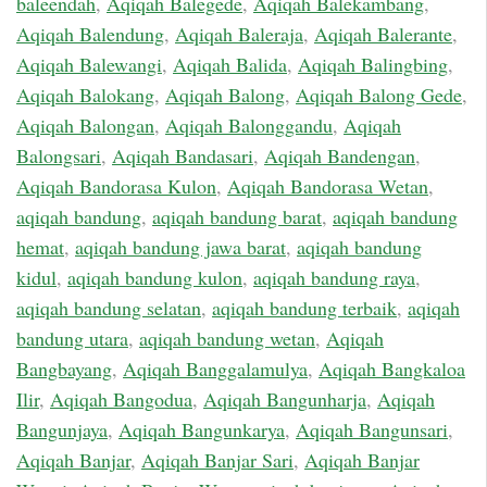
baleendah
,
Aqiqah Balegede
,
Aqiqah Balekambang
,
Aqiqah Balendung
,
Aqiqah Baleraja
,
Aqiqah Balerante
,
Aqiqah Balewangi
,
Aqiqah Balida
,
Aqiqah Balingbing
,
Aqiqah Balokang
,
Aqiqah Balong
,
Aqiqah Balong Gede
,
Aqiqah Balongan
,
Aqiqah Balonggandu
,
Aqiqah
Balongsari
,
Aqiqah Bandasari
,
Aqiqah Bandengan
,
Aqiqah Bandorasa Kulon
,
Aqiqah Bandorasa Wetan
,
aqiqah bandung
,
aqiqah bandung barat
,
aqiqah bandung
hemat
,
aqiqah bandung jawa barat
,
aqiqah bandung
kidul
,
aqiqah bandung kulon
,
aqiqah bandung raya
,
aqiqah bandung selatan
,
aqiqah bandung terbaik
,
aqiqah
bandung utara
,
aqiqah bandung wetan
,
Aqiqah
Bangbayang
,
Aqiqah Banggalamulya
,
Aqiqah Bangkaloa
Ilir
,
Aqiqah Bangodua
,
Aqiqah Bangunharja
,
Aqiqah
Bangunjaya
,
Aqiqah Bangunkarya
,
Aqiqah Bangunsari
,
Aqiqah Banjar
,
Aqiqah Banjar Sari
,
Aqiqah Banjar