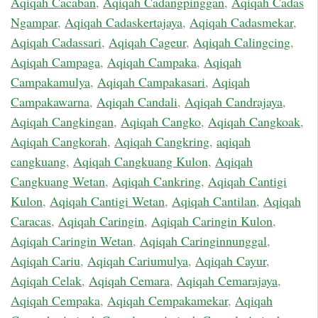
Aqiqah Cacaban
,
Aqiqah Cadangpinggan
,
Aqiqah Cadas
Ngampar
,
Aqiqah Cadaskertajaya
,
Aqiqah Cadasmekar
,
Aqiqah Cadassari
,
Aqiqah Cageur
,
Aqiqah Calingcing
,
Aqiqah Campaga
,
Aqiqah Campaka
,
Aqiqah
Campakamulya
,
Aqiqah Campakasari
,
Aqiqah
Campakawarna
,
Aqiqah Candali
,
Aqiqah Candrajaya
,
Aqiqah Cangkingan
,
Aqiqah Cangko
,
Aqiqah Cangkoak
,
Aqiqah Cangkorah
,
Aqiqah Cangkring
,
aqiqah
cangkuang
,
Aqiqah Cangkuang Kulon
,
Aqiqah
Cangkuang Wetan
,
Aqiqah Cankring
,
Aqiqah Cantigi
Kulon
,
Aqiqah Cantigi Wetan
,
Aqiqah Cantilan
,
Aqiqah
Caracas
,
Aqiqah Caringin
,
Aqiqah Caringin Kulon
,
Aqiqah Caringin Wetan
,
Aqiqah Caringinnunggal
,
Aqiqah Cariu
,
Aqiqah Cariumulya
,
Aqiqah Cayur
,
Aqiqah Celak
,
Aqiqah Cemara
,
Aqiqah Cemarajaya
,
Aqiqah Cempaka
,
Aqiqah Cempakamekar
,
Aqiqah