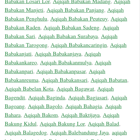
Babakan Losari Lor
,
Aqiqah Babakan Madang
,
Aqiqah
Babakan Manjeti
,
Aqiqah Babakan Panjang
,
Aqiqah
Babakan Penghulu
,
Aqiqah Babakan Peuteuy
,
Aqiqah
Babakan Raden
,
Aqiqah Babakan Sadeng
,
Aqiqah
Babakan Sari
,
Aqiqah Babakan Surabaya
,
Aqiqah
Babakan Tarogong
,
Aqiqah Babakancaringin
,
Aqiqah
Babakanjati
,
Aqiqah Babakanjaya
,
Aqiqah
Babakankareo
,
Aqiqah Babakanmulya
,
Aqiqah
Babakanpari
,
Aqiqah Babakanpasar
,
Aqiqah
Babakanreuma
,
Aqiqah Babakansari
,
Aqiqah Babatan
,
Aqiqah Babelan Kota
,
Aqiqah Bagawat
,
Aqiqah
Bagendit
,
Aqiqah Baginda
,
Aqiqah Bagjasari
,
Aqiqah
Bagoang
,
Aqiqah Bagolo
,
Aqiqah Bahagia
,
Aqiqah
Bahara
,
Aqiqah Bakom
,
Aqiqah Baktijaya
,
Aqiqah
Bakung Kidul
,
Aqiqah Bakung Lor
,
Aqiqah Balad
,
Aqiqah Balagedog
,
Aqiqah Balebandung Jaya
,
aqiqah