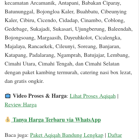
kecamatan Arcamanik, Antapani, Babakan Ciparay,
Batununggal, Bojongloa Kaler, Buahbatu, Cibeunying
Kaler, Cibiru, Cicendo, Cidadap, Cinambo, Coblong,
Gedebage, Sukajadi, Sukasari, Ujungberung, Baleendah,
Bojongsoang, Margaasih, Dayeuhkolot, Cicalengka,
Majalaya, Rancaekek, Cileunyi, Soreang, Banjaran,
Katapang, Padalarang, Ngamprah, Batujajar, Lembang,
Cimahi Utara, Cimahi Tengah, dan Cimahi Selatan
dengan paket kambing termurah, catering nasi box lezat,
dan gratis ongkir.
Video Proses & Harga
:
Lihat Proses Aqiqah
|
Review Harga
Tanya Harga Terbaru via WhatsApp
Baca juga:
Paket Aqiqah Bandung Lengkap
|
Daftar