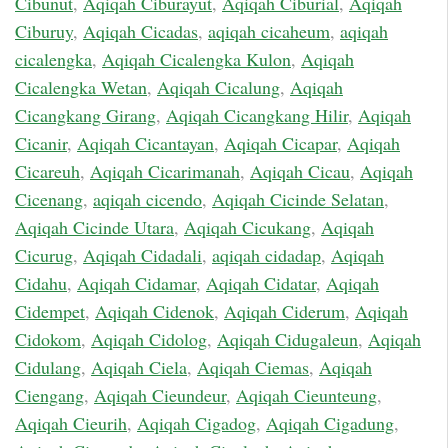
Cibunut
,
Aqiqah Ciburayut
,
Aqiqah Ciburial
,
Aqiqah
Ciburuy
,
Aqiqah Cicadas
,
aqiqah cicaheum
,
aqiqah
cicalengka
,
Aqiqah Cicalengka Kulon
,
Aqiqah
Cicalengka Wetan
,
Aqiqah Cicalung
,
Aqiqah
Cicangkang Girang
,
Aqiqah Cicangkang Hilir
,
Aqiqah
Cicanir
,
Aqiqah Cicantayan
,
Aqiqah Cicapar
,
Aqiqah
Cicareuh
,
Aqiqah Cicarimanah
,
Aqiqah Cicau
,
Aqiqah
Cicenang
,
aqiqah cicendo
,
Aqiqah Cicinde Selatan
,
Aqiqah Cicinde Utara
,
Aqiqah Cicukang
,
Aqiqah
Cicurug
,
Aqiqah Cidadali
,
aqiqah cidadap
,
Aqiqah
Cidahu
,
Aqiqah Cidamar
,
Aqiqah Cidatar
,
Aqiqah
Cidempet
,
Aqiqah Cidenok
,
Aqiqah Ciderum
,
Aqiqah
Cidokom
,
Aqiqah Cidolog
,
Aqiqah Cidugaleun
,
Aqiqah
Cidulang
,
Aqiqah Ciela
,
Aqiqah Ciemas
,
Aqiqah
Ciengang
,
Aqiqah Cieundeur
,
Aqiqah Cieunteung
,
Aqiqah Cieurih
,
Aqiqah Cigadog
,
Aqiqah Cigadung
,