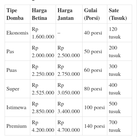
Tipe
Harga
Harga
Gulai
Sate
Domba
Betina
Jantan
(Porsi)
(Tusuk)
Rp
120
Ekonomis
–
40 porsi
1.600.000
tusuk
Rp
Rp
200
Pas
50 porsi
2.000.000
2.500.000
tusuk
Rp
Rp
300
Puas
60 porsi
2.250.000
2.750.000
tusuk
Rp
Rp
400
Super
80 porsi
2.525.000
3.050.000
tusuk
Rp
Rp
500
Istimewa
100 porsi
2.850.000
3.400.000
tusuk
Rp
Rp
700
Premium
140 porsi
4.200.000
4.700.000
tusuk