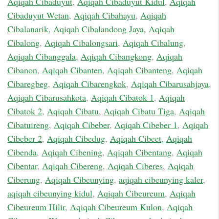
Aqiqah Cibaduyut
,
Aqiqah Cibaduyut Kidul
,
Aqiqah
Cibaduyut Wetan
,
Aqiqah Cibahayu
,
Aqiqah
Cibalanarik
,
Aqiqah Cibalandong Jaya
,
Aqiqah
Cibalong
,
Aqiqah Cibalongsari
,
Aqiqah Cibalung
,
Aqiqah Cibanggala
,
Aqiqah Cibangkong
,
Aqiqah
Cibanon
,
Aqiqah Cibanten
,
Aqiqah Cibanteng
,
Aqiqah
Cibaregbeg
,
Aqiqah Cibarengkok
,
Aqiqah Cibarusahjaya
,
Aqiqah Cibarusahkota
,
Aqiqah Cibatok 1
,
Aqiqah
Cibatok 2
,
Aqiqah Cibatu
,
Aqiqah Cibatu Tiga
,
Aqiqah
Cibatuireng
,
Aqiqah Cibeber
,
Aqiqah Cibeber 1
,
Aqiqah
Cibeber 2
,
Aqiqah Cibedug
,
Aqiqah Cibeet
,
Aqiqah
Cibenda
,
Aqiqah Cibening
,
Aqiqah Cibentang
,
Aqiqah
Cibentar
,
Aqiqah Cibereng
,
Aqiqah Ciberes
,
Aqiqah
Ciberung
,
Aqiqah Cibeunying
,
aqiqah cibeunying kaler
,
aqiqah cibeunying kidul
,
Aqiqah Cibeureum
,
Aqiqah
Cibeureum Hilir
,
Aqiqah Cibeureum Kulon
,
Aqiqah