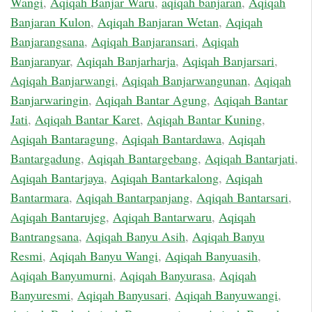
Wangi
,
Aqiqah Banjar Waru
,
aqiqah banjaran
,
Aqiqah
Banjaran Kulon
,
Aqiqah Banjaran Wetan
,
Aqiqah
Banjarangsana
,
Aqiqah Banjaransari
,
Aqiqah
Banjaranyar
,
Aqiqah Banjarharja
,
Aqiqah Banjarsari
,
Aqiqah Banjarwangi
,
Aqiqah Banjarwangunan
,
Aqiqah
Banjarwaringin
,
Aqiqah Bantar Agung
,
Aqiqah Bantar
Jati
,
Aqiqah Bantar Karet
,
Aqiqah Bantar Kuning
,
Aqiqah Bantaragung
,
Aqiqah Bantardawa
,
Aqiqah
Bantargadung
,
Aqiqah Bantargebang
,
Aqiqah Bantarjati
,
Aqiqah Bantarjaya
,
Aqiqah Bantarkalong
,
Aqiqah
Bantarmara
,
Aqiqah Bantarpanjang
,
Aqiqah Bantarsari
,
Aqiqah Bantarujeg
,
Aqiqah Bantarwaru
,
Aqiqah
Bantrangsana
,
Aqiqah Banyu Asih
,
Aqiqah Banyu
Resmi
,
Aqiqah Banyu Wangi
,
Aqiqah Banyuasih
,
Aqiqah Banyumurni
,
Aqiqah Banyurasa
,
Aqiqah
Banyuresmi
,
Aqiqah Banyusari
,
Aqiqah Banyuwangi
,