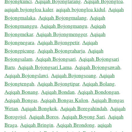
Bojongkunci
,
Aqiqah Bojonglarang
,
Aqiqah Bojongloa
,
aqiqah bojongloa kaler
,
aqiqah bojongloa kidul
,
Aqiqah
Bojongmalaka
,
Aqiqah Bojongmalang
,
Aqiqah
Bojongmanggu
,
Aqiqah Bojongmangu
,
Aqiqah
Bojongmekar
,
Aqiqah Bojongmengger
,
Aqiqah
Bojongnegara
,
Aqiqah Bojongpetir
,
Aqiqah
Bojongpicung
,
Aqiqah Bojongraharja
,
Aqiqah
Bojongsalam
,
Aqiqah Bojongsari
,
Aqiqah Bojongsari
Baru
,
Aqiqah Bojongsari Lama
,
Aqiqah Bojongsawah
,
Aqiqah Bojongslawi
,
Aqiqah Bojongsoang
,
Aqiqah
Bojongtengah
,
Aqiqah Bojongtipar
,
Aqiqah Bolang
,
Aqiqah Bonang
,
Aqiqah Bondan
,
Aqiqah Bondongan
,
Aqiqah Bongas
,
Aqiqah Bongas Kulon
,
Aqiqah Bongas
Wetan
,
Aqiqah Bongkok
,
Aqiqah Boregahindah
,
Aqiqah
Borogojol
,
Aqiqah Boros
,
Aqiqah Boyong Sari
,
Aqiqah
Braga
,
Aqiqah Bringin
,
Aqiqah Brondong
,
aqiqah