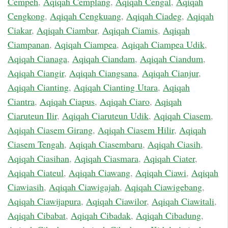
Cempeh
,
Aqiqah Cemplang
,
Aqiqah Cengal
,
Aqiqah
Cengkong
,
Aqiqah Cengkuang
,
Aqiqah Ciadeg
,
Aqiqah
Ciakar
,
Aqiqah Ciambar
,
Aqiqah Ciamis
,
Aqiqah
Ciampanan
,
Aqiqah Ciampea
,
Aqiqah Ciampea Udik
,
Aqiqah Cianaga
,
Aqiqah Ciandam
,
Aqiqah Ciandum
,
Aqiqah Ciangir
,
Aqiqah Ciangsana
,
Aqiqah Cianjur
,
Aqiqah Cianting
,
Aqiqah Cianting Utara
,
Aqiqah
Ciantra
,
Aqiqah Ciapus
,
Aqiqah Ciaro
,
Aqiqah
Ciaruteun Ilir
,
Aqiqah Ciaruteun Udik
,
Aqiqah Ciasem
,
Aqiqah Ciasem Girang
,
Aqiqah Ciasem Hilir
,
Aqiqah
Ciasem Tengah
,
Aqiqah Ciasembaru
,
Aqiqah Ciasih
,
Aqiqah Ciasihan
,
Aqiqah Ciasmara
,
Aqiqah Ciater
,
Aqiqah Ciateul
,
Aqiqah Ciawang
,
Aqiqah Ciawi
,
Aqiqah
Ciawiasih
,
Aqiqah Ciawigajah
,
Aqiqah Ciawigebang
,
Aqiqah Ciawijapura
,
Aqiqah Ciawilor
,
Aqiqah Ciawitali
,
Aqiqah Cibabat
,
Aqiqah Cibadak
,
Aqiqah Cibadung
,