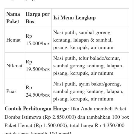
Nama
Harga per
Isi Menu Lengkap
Paket
Box
Nasi putih, sambal goreng
Rp
Hemat
kentang, lalapan & sambal,
15.000/box
pisang, kerupuk, air minum
Nasi putih, telur balado/semur,
Rp
Nikmat
sambal goreng kentang, lalapan,
19.500/box
pisang, kerupuk, air minum
Nasi putih, ayam bakar/goreng,
Rp
Puas
sambal goreng kentang, lalapan,
24.500/box
pisang, kerupuk, air minum
Contoh Perhitungan Harga
: Jika Anda membeli Paket
Domba Istimewa (Rp 2.850.000) dan tambahkan 100 box
Paket Hemat (Rp 1.500.000), total hanya Rp 4.350.000
untuk acara komplit 100 porsi!