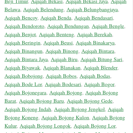
Beji Timur
,
Aqiqah Bekasi
,
Aqiqah Bekasi Jaya
,
Aqiqah
Belawa
,
Aqiqah Belendung
,
Aqiqah Belungbangjaya
,
Aqiqah Bencoy
,
Aqiqah Benda
,
Aqiqah Bendasari
,
Aqiqah Bendoroto
,
Aqiqah Bendungan
,
Aqiqah Bengle
,
Aqiqah Benjot
,
Aqiqah Benteng
,
Aqiqah Berekah
,
Aqiqah Beringin
,
Aqiqah Beusi
,
Aqiqah Binakarya
,
Aqiqah Binangun
,
Aqiqah Binong
,
Aqiqah Bintara
,
Aqiqah Bintara Jaya
,
Aqiqah Biru
,
Aqiqah Bitung Sari
,
Aqiqah Biyawak
,
Aqiqah Blanakan
,
Aqiqah Blender
,
Aqiqah Bobojong
,
Aqiqah Bobos
,
Aqiqah Bodas
,
Aqiqah Bode Lor
,
Aqiqah Bodesari
,
Aqiqah Bogor
,
Aqiqah Bojonegara
,
Aqiqah Bojong
,
Aqiqah Bojong
Barat
,
Aqiqah Bojong Baru
,
Aqiqah Bojong Gede
,
Aqiqah Bojong Indah
,
Aqiqah Bojong Jengkol
,
Aqiqah
Bojong Koneng
,
Aqiqah Bojong Kulon
,
Aqiqah Bojong
Kulur
,
Aqiqah Bojong Longok
,
Aqiqah Bojong Lor
,