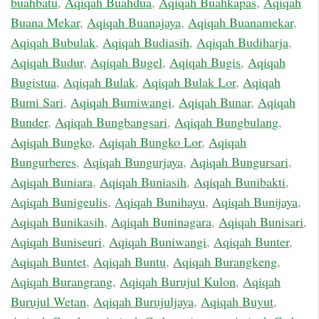
buahbatu
,
Aqiqah Buahdua
,
Aqiqah Buahkapas
,
Aqiqah
Buana Mekar
,
Aqiqah Buanajaya
,
Aqiqah Buanamekar
,
Aqiqah Bubulak
,
Aqiqah Budiasih
,
Aqiqah Budiharja
,
Aqiqah Budur
,
Aqiqah Bugel
,
Aqiqah Bugis
,
Aqiqah
Bugistua
,
Aqiqah Bulak
,
Aqiqah Bulak Lor
,
Aqiqah
Bumi Sari
,
Aqiqah Bumiwangi
,
Aqiqah Bunar
,
Aqiqah
Bunder
,
Aqiqah Bungbangsari
,
Aqiqah Bungbulang
,
Aqiqah Bungko
,
Aqiqah Bungko Lor
,
Aqiqah
Bungurberes
,
Aqiqah Bungurjaya
,
Aqiqah Bungursari
,
Aqiqah Buniara
,
Aqiqah Buniasih
,
Aqiqah Bunibakti
,
Aqiqah Bunigeulis
,
Aqiqah Bunihayu
,
Aqiqah Bunijaya
,
Aqiqah Bunikasih
,
Aqiqah Buninagara
,
Aqiqah Bunisari
,
Aqiqah Buniseuri
,
Aqiqah Buniwangi
,
Aqiqah Bunter
,
Aqiqah Buntet
,
Aqiqah Buntu
,
Aqiqah Burangkeng
,
Aqiqah Burangrang
,
Aqiqah Burujul Kulon
,
Aqiqah
Burujul Wetan
,
Aqiqah Burujuljaya
,
Aqiqah Buyut
,