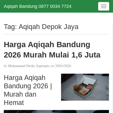
Aqiqah Bandung 0877 0034 7724
T
o
g
g
Tag:
Aqiqah Depok Jaya
l
e
n
Harga Aqiqah Bandung
a
v
2026 Murah Mulai 1,6 Juta
i
g
by
Muhammad Dwiki Septianto
on
29/01/2026
a
t
Harga Aqiqah
i
Bandung 2026 |
o
n
Murah dan
Hemat