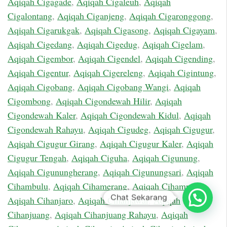
Aqiqah Cigagade
,
Aqiqah Cigaleuh
,
Aqiqah
Cigalontang
,
Aqiqah Ciganjeng
,
Aqiqah Cigaronggong
,
Aqiqah Cigarukgak
,
Aqiqah Cigasong
,
Aqiqah Cigayam
,
Aqiqah Cigedang
,
Aqiqah Cigedug
,
Aqiqah Cigelam
,
Aqiqah Cigembor
,
Aqiqah Cigendel
,
Aqiqah Cigending
,
Aqiqah Cigentur
,
Aqiqah Cigereleng
,
Aqiqah Cigintung
,
Aqiqah Cigobang
,
Aqiqah Cigobang Wangi
,
Aqiqah
Cigombong
,
Aqiqah Cigondewah Hilir
,
Aqiqah
Cigondewah Kaler
,
Aqiqah Cigondewah Kidul
,
Aqiqah
Cigondewah Rahayu
,
Aqiqah Cigudeg
,
Aqiqah Cigugur
,
Aqiqah Cigugur Girang
,
Aqiqah Cigugur Kaler
,
Aqiqah
Cigugur Tengah
,
Aqiqah Ciguha
,
Aqiqah Cigunung
,
Aqiqah Cigunungherang
,
Aqiqah Cigunungsari
,
Aqiqah
Cihambulu
,
Aqiqah Cihamerang
,
Aqiqah Cihampelas
,
Chat Sekarang
Aqiqah Cihanjaro
,
Aqiqah Cihanjawar
,
Aqiqah
Cihanjuang
,
Aqiqah Cihanjuang Rahayu
,
Aqiqah