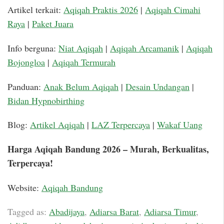
Artikel terkait:
Aqiqah Praktis 2026
|
Aqiqah Cimahi
Raya
|
Paket Juara
Info berguna:
Niat Aqiqah
|
Aqiqah Arcamanik
|
Aqiqah
Bojongloa
|
Aqiqah Termurah
Panduan:
Anak Belum Aqiqah
|
Desain Undangan
|
Bidan Hypnobirthing
Blog:
Artikel Aqiqah
|
LAZ Terpercaya
|
Wakaf Uang
Harga Aqiqah Bandung 2026 – Murah, Berkualitas,
Terpercaya!
Website:
Aqiqah Bandung
Tagged as:
Abadijaya
,
Adiarsa Barat
,
Adiarsa Timur
,