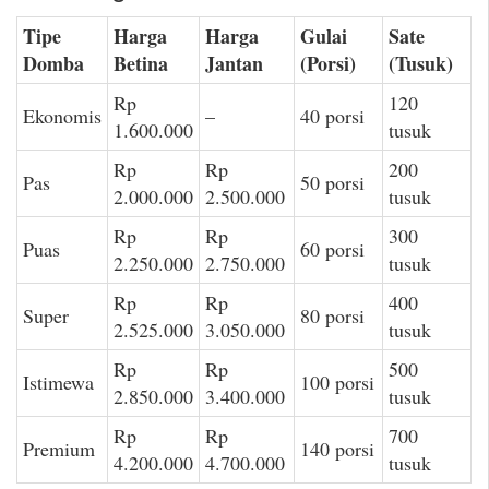
Tipe
Harga
Harga
Gulai
Sate
Domba
Betina
Jantan
(Porsi)
(Tusuk)
Rp
120
Ekonomis
–
40 porsi
1.600.000
tusuk
Rp
Rp
200
Pas
50 porsi
2.000.000
2.500.000
tusuk
Rp
Rp
300
Puas
60 porsi
2.250.000
2.750.000
tusuk
Rp
Rp
400
Super
80 porsi
2.525.000
3.050.000
tusuk
Rp
Rp
500
Istimewa
100 porsi
2.850.000
3.400.000
tusuk
Rp
Rp
700
Premium
140 porsi
4.200.000
4.700.000
tusuk