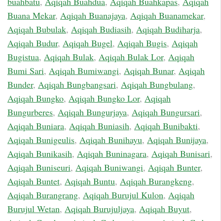
buahbatu
,
Aqiqah Buahdua
,
Aqiqah Buahkapas
,
Aqiqah
Buana Mekar
,
Aqiqah Buanajaya
,
Aqiqah Buanamekar
,
Aqiqah Bubulak
,
Aqiqah Budiasih
,
Aqiqah Budiharja
,
Aqiqah Budur
,
Aqiqah Bugel
,
Aqiqah Bugis
,
Aqiqah
Bugistua
,
Aqiqah Bulak
,
Aqiqah Bulak Lor
,
Aqiqah
Bumi Sari
,
Aqiqah Bumiwangi
,
Aqiqah Bunar
,
Aqiqah
Bunder
,
Aqiqah Bungbangsari
,
Aqiqah Bungbulang
,
Aqiqah Bungko
,
Aqiqah Bungko Lor
,
Aqiqah
Bungurberes
,
Aqiqah Bungurjaya
,
Aqiqah Bungursari
,
Aqiqah Buniara
,
Aqiqah Buniasih
,
Aqiqah Bunibakti
,
Aqiqah Bunigeulis
,
Aqiqah Bunihayu
,
Aqiqah Bunijaya
,
Aqiqah Bunikasih
,
Aqiqah Buninagara
,
Aqiqah Bunisari
,
Aqiqah Buniseuri
,
Aqiqah Buniwangi
,
Aqiqah Bunter
,
Aqiqah Buntet
,
Aqiqah Buntu
,
Aqiqah Burangkeng
,
Aqiqah Burangrang
,
Aqiqah Burujul Kulon
,
Aqiqah
Burujul Wetan
,
Aqiqah Burujuljaya
,
Aqiqah Buyut
,