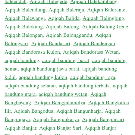
baleendah
,
Aqiqah Balegede
,
Aqiqah Balekambang
,
Aqiqah Balendung
,
Aqiqah Baleraja
,
Aqiqah Balerante
,
Aqiqah Balewangi
,
Aqiqah Balida
,
Aqiqah Balingbing
,
Aqiqah Balokang
,
Aqiqah Balong
,
Aqiqah Balong Gede
,
Aqiqah Balongan
,
Aqiqah Balonggandu
,
Aqiqah
Balongsari
,
Aqiqah Bandasari
,
Aqiqah Bandengan
,
Aqiqah Bandorasa Kulon
,
Aqiqah Bandorasa Wetan
,
aqiqah bandung
,
aqiqah bandung barat
,
aqiqah bandung
hemat
,
aqiqah bandung jawa barat
,
aqiqah bandung
kidul
,
aqiqah bandung kulon
,
aqiqah bandung raya
,
aqiqah bandung selatan
,
aqiqah bandung terbaik
,
aqiqah
bandung utara
,
aqiqah bandung wetan
,
Aqiqah
Bangbayang
,
Aqiqah Banggalamulya
,
Aqiqah Bangkaloa
Ilir
,
Aqiqah Bangodua
,
Aqiqah Bangunharja
,
Aqiqah
Bangunjaya
,
Aqiqah Bangunkarya
,
Aqiqah Bangunsari
,
Aqiqah Banjar
,
Aqiqah Banjar Sari
,
Aqiqah Banjar