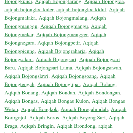
Bojongkunci
,
Aqiqah Bojonglarang
,
Aqiqah Bojongloa
,
aqiqah bojongloa kaler
,
aqiqah bojongloa kidul
,
Aqiqah
Bojongmalaka
,
Aqiqah Bojongmalang
,
Aqiqah
Bojongmanggu
,
Aqiqah Bojongmangu
,
Aqiqah
Bojongmekar
,
Aqiqah Bojongmengger
,
Aqiqah
Bojongnegara
,
Aqiqah Bojongpetir
,
Aqiqah
Bojongpicung
,
Aqiqah Bojongraharja
,
Aqiqah
Bojongsalam
,
Aqiqah Bojongsari
,
Aqiqah Bojongsari
Baru
,
Aqiqah Bojongsari Lama
,
Aqiqah Bojongsawah
,
Aqiqah Bojongslawi
,
Aqiqah Bojongsoang
,
Aqiqah
Bojongtengah
,
Aqiqah Bojongtipar
,
Aqiqah Bolang
,
Aqiqah Bonang
,
Aqiqah Bondan
,
Aqiqah Bondongan
,
Aqiqah Bongas
,
Aqiqah Bongas Kulon
,
Aqiqah Bongas
Wetan
,
Aqiqah Bongkok
,
Aqiqah Boregahindah
,
Aqiqah
Borogojol
,
Aqiqah Boros
,
Aqiqah Boyong Sari
,
Aqiqah
Braga
,
Aqiqah Bringin
,
Aqiqah Brondong
,
aqiqah