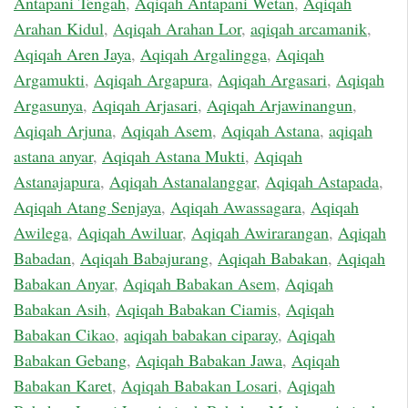
Antapani Tengah
,
Aqiqah Antapani Wetan
,
Aqiqah
Arahan Kidul
,
Aqiqah Arahan Lor
,
aqiqah arcamanik
,
Aqiqah Aren Jaya
,
Aqiqah Argalingga
,
Aqiqah
Argamukti
,
Aqiqah Argapura
,
Aqiqah Argasari
,
Aqiqah
Argasunya
,
Aqiqah Arjasari
,
Aqiqah Arjawinangun
,
Aqiqah Arjuna
,
Aqiqah Asem
,
Aqiqah Astana
,
aqiqah
astana anyar
,
Aqiqah Astana Mukti
,
Aqiqah
Astanajapura
,
Aqiqah Astanalanggar
,
Aqiqah Astapada
,
Aqiqah Atang Senjaya
,
Aqiqah Awassagara
,
Aqiqah
Awilega
,
Aqiqah Awiluar
,
Aqiqah Awirarangan
,
Aqiqah
Babadan
,
Aqiqah Babajurang
,
Aqiqah Babakan
,
Aqiqah
Babakan Anyar
,
Aqiqah Babakan Asem
,
Aqiqah
Babakan Asih
,
Aqiqah Babakan Ciamis
,
Aqiqah
Babakan Cikao
,
aqiqah babakan ciparay
,
Aqiqah
Babakan Gebang
,
Aqiqah Babakan Jawa
,
Aqiqah
Babakan Karet
,
Aqiqah Babakan Losari
,
Aqiqah