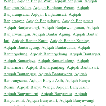
Wangi
,
Aqiqah Banjar Waru
,
aqiqah banjaran
,
Aqiqah
Banjaran Kulon
,
Aqiqah Banjaran Wetan
,
Aqiqah
Banjarangsana
,
Aqiqah Banjaransari
,
Aqiqah
Banjaranyar
,
Aqiqah Banjarharja
,
Aqiqah Banjarsari
,
Aqiqah Banjarwangi
,
Aqiqah Banjarwangunan
,
Aqiqah
Banjarwaringin
,
Aqiqah Bantar Agung
,
Aqiqah Bantar
Jati
,
Aqiqah Bantar Karet
,
Aqiqah Bantar Kuning
,
Aqiqah Bantaragung
,
Aqiqah Bantardawa
,
Aqiqah
Bantargadung
,
Aqiqah Bantargebang
,
Aqiqah Bantarjati
,
Aqiqah Bantarjaya
,
Aqiqah Bantarkalong
,
Aqiqah
Bantarmara
,
Aqiqah Bantarpanjang
,
Aqiqah Bantarsari
,
Aqiqah Bantarujeg
,
Aqiqah Bantarwaru
,
Aqiqah
Bantrangsana
,
Aqiqah Banyu Asih
,
Aqiqah Banyu
Resmi
,
Aqiqah Banyu Wangi
,
Aqiqah Banyuasih
,
Aqiqah Banyumurni
,
Aqiqah Banyurasa
,
Aqiqah
Banyuresmi
,
Aqiqah Banyusari
,
Aqiqah Banyuwangi
,