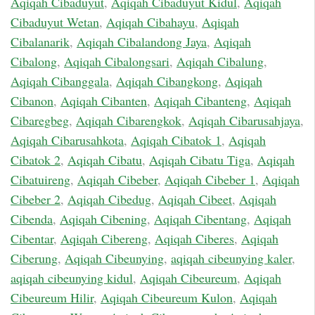
Aqiqah Cibaduyut
,
Aqiqah Cibaduyut Kidul
,
Aqiqah
Cibaduyut Wetan
,
Aqiqah Cibahayu
,
Aqiqah
Cibalanarik
,
Aqiqah Cibalandong Jaya
,
Aqiqah
Cibalong
,
Aqiqah Cibalongsari
,
Aqiqah Cibalung
,
Aqiqah Cibanggala
,
Aqiqah Cibangkong
,
Aqiqah
Cibanon
,
Aqiqah Cibanten
,
Aqiqah Cibanteng
,
Aqiqah
Cibaregbeg
,
Aqiqah Cibarengkok
,
Aqiqah Cibarusahjaya
,
Aqiqah Cibarusahkota
,
Aqiqah Cibatok 1
,
Aqiqah
Cibatok 2
,
Aqiqah Cibatu
,
Aqiqah Cibatu Tiga
,
Aqiqah
Cibatuireng
,
Aqiqah Cibeber
,
Aqiqah Cibeber 1
,
Aqiqah
Cibeber 2
,
Aqiqah Cibedug
,
Aqiqah Cibeet
,
Aqiqah
Cibenda
,
Aqiqah Cibening
,
Aqiqah Cibentang
,
Aqiqah
Cibentar
,
Aqiqah Cibereng
,
Aqiqah Ciberes
,
Aqiqah
Ciberung
,
Aqiqah Cibeunying
,
aqiqah cibeunying kaler
,
aqiqah cibeunying kidul
,
Aqiqah Cibeureum
,
Aqiqah
Cibeureum Hilir
,
Aqiqah Cibeureum Kulon
,
Aqiqah