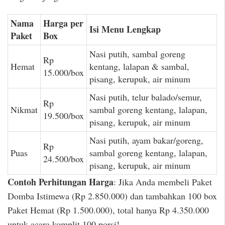
Nama
Harga per
Isi Menu Lengkap
Paket
Box
Nasi putih, sambal goreng
Rp
Hemat
kentang, lalapan & sambal,
15.000/box
pisang, kerupuk, air minum
Nasi putih, telur balado/semur,
Rp
Nikmat
sambal goreng kentang, lalapan,
19.500/box
pisang, kerupuk, air minum
Nasi putih, ayam bakar/goreng,
Rp
Puas
sambal goreng kentang, lalapan,
24.500/box
pisang, kerupuk, air minum
Contoh Perhitungan Harga
: Jika Anda membeli Paket
Domba Istimewa (Rp 2.850.000) dan tambahkan 100 box
Paket Hemat (Rp 1.500.000), total hanya Rp 4.350.000
untuk acara komplit 100 porsi!