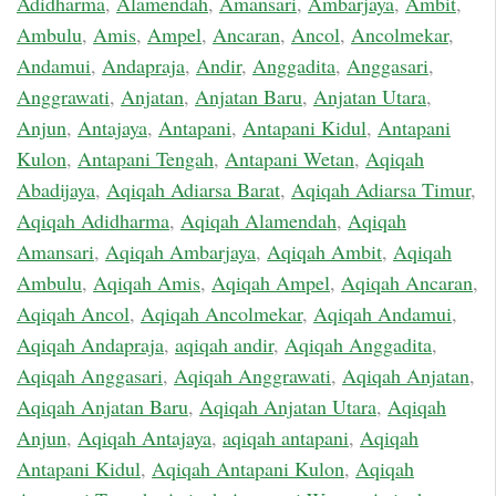
Adidharma
,
Alamendah
,
Amansari
,
Ambarjaya
,
Ambit
,
Ambulu
,
Amis
,
Ampel
,
Ancaran
,
Ancol
,
Ancolmekar
,
Andamui
,
Andapraja
,
Andir
,
Anggadita
,
Anggasari
,
Anggrawati
,
Anjatan
,
Anjatan Baru
,
Anjatan Utara
,
Anjun
,
Antajaya
,
Antapani
,
Antapani Kidul
,
Antapani
Kulon
,
Antapani Tengah
,
Antapani Wetan
,
Aqiqah
Abadijaya
,
Aqiqah Adiarsa Barat
,
Aqiqah Adiarsa Timur
,
Aqiqah Adidharma
,
Aqiqah Alamendah
,
Aqiqah
Amansari
,
Aqiqah Ambarjaya
,
Aqiqah Ambit
,
Aqiqah
Ambulu
,
Aqiqah Amis
,
Aqiqah Ampel
,
Aqiqah Ancaran
,
Aqiqah Ancol
,
Aqiqah Ancolmekar
,
Aqiqah Andamui
,
Aqiqah Andapraja
,
aqiqah andir
,
Aqiqah Anggadita
,
Aqiqah Anggasari
,
Aqiqah Anggrawati
,
Aqiqah Anjatan
,
Aqiqah Anjatan Baru
,
Aqiqah Anjatan Utara
,
Aqiqah
Anjun
,
Aqiqah Antajaya
,
aqiqah antapani
,
Aqiqah
Antapani Kidul
,
Aqiqah Antapani Kulon
,
Aqiqah