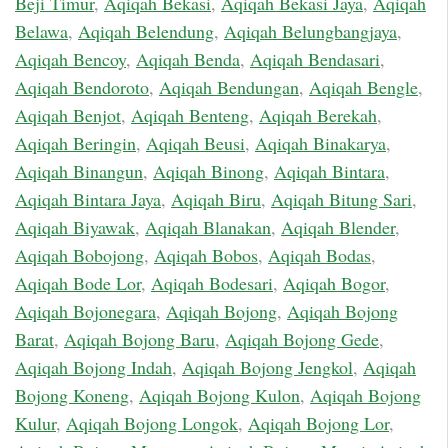
Beji Timur
,
Aqiqah Bekasi
,
Aqiqah Bekasi Jaya
,
Aqiqah
Belawa
,
Aqiqah Belendung
,
Aqiqah Belungbangjaya
,
Aqiqah Bencoy
,
Aqiqah Benda
,
Aqiqah Bendasari
,
Aqiqah Bendoroto
,
Aqiqah Bendungan
,
Aqiqah Bengle
,
Aqiqah Benjot
,
Aqiqah Benteng
,
Aqiqah Berekah
,
Aqiqah Beringin
,
Aqiqah Beusi
,
Aqiqah Binakarya
,
Aqiqah Binangun
,
Aqiqah Binong
,
Aqiqah Bintara
,
Aqiqah Bintara Jaya
,
Aqiqah Biru
,
Aqiqah Bitung Sari
,
Aqiqah Biyawak
,
Aqiqah Blanakan
,
Aqiqah Blender
,
Aqiqah Bobojong
,
Aqiqah Bobos
,
Aqiqah Bodas
,
Aqiqah Bode Lor
,
Aqiqah Bodesari
,
Aqiqah Bogor
,
Aqiqah Bojonegara
,
Aqiqah Bojong
,
Aqiqah Bojong
Barat
,
Aqiqah Bojong Baru
,
Aqiqah Bojong Gede
,
Aqiqah Bojong Indah
,
Aqiqah Bojong Jengkol
,
Aqiqah
Bojong Koneng
,
Aqiqah Bojong Kulon
,
Aqiqah Bojong
Kulur
,
Aqiqah Bojong Longok
,
Aqiqah Bojong Lor
,