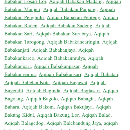
Babakan Losari Lor
,
Aqiqah Babakan Madang
,
Aqiqah
Babakan Manjeti
,
Aqiqah Babakan Panjang
,
Aqiqah
Babakan Penghulu
,
Aqiqah Babakan Peuteuy
,
Aqiqah
Babakan Raden
,
Aqiqah Babakan Sadeng
,
Aqiqah
Babakan Sari
,
Aqiqah Babakan Surabaya
,
Aqiqah
Babakan Tarogong
,
Aqiqah Babakancaringin
,
Aqiqah
Babakanjati
,
Aqiqah Babakanjaya
,
Aqiqah
Babakankareo
,
Aqiqah Babakanmulya
,
Aqiqah
Babakanpari
,
Aqiqah Babakanpasar
,
Aqiqah
Babakanreuma
,
Aqiqah Babakansari
,
Aqiqah Babatan
,
Aqiqah Babelan Kota
,
Aqiqah Bagawat
,
Aqiqah
Bagendit
,
Aqiqah Baginda
,
Aqiqah Bagjasari
,
Aqiqah
Bagoang
,
Aqiqah Bagolo
,
Aqiqah Bahagia
,
Aqiqah
Bahara
,
Aqiqah Bakom
,
Aqiqah Baktijaya
,
Aqiqah
Bakung Kidul
,
Aqiqah Bakung Lor
,
Aqiqah Balad
,
Aqiqah Balagedog
,
Aqiqah Balebandung Jaya
,
aqiqah