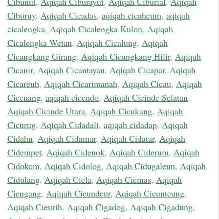
Cibunut
,
Aqiqah Ciburayut
,
Aqiqah Ciburial
,
Aqiqah
Ciburuy
,
Aqiqah Cicadas
,
aqiqah cicaheum
,
aqiqah
cicalengka
,
Aqiqah Cicalengka Kulon
,
Aqiqah
Cicalengka Wetan
,
Aqiqah Cicalung
,
Aqiqah
Cicangkang Girang
,
Aqiqah Cicangkang Hilir
,
Aqiqah
Cicanir
,
Aqiqah Cicantayan
,
Aqiqah Cicapar
,
Aqiqah
Cicareuh
,
Aqiqah Cicarimanah
,
Aqiqah Cicau
,
Aqiqah
Cicenang
,
aqiqah cicendo
,
Aqiqah Cicinde Selatan
,
Aqiqah Cicinde Utara
,
Aqiqah Cicukang
,
Aqiqah
Cicurug
,
Aqiqah Cidadali
,
aqiqah cidadap
,
Aqiqah
Cidahu
,
Aqiqah Cidamar
,
Aqiqah Cidatar
,
Aqiqah
Cidempet
,
Aqiqah Cidenok
,
Aqiqah Ciderum
,
Aqiqah
Cidokom
,
Aqiqah Cidolog
,
Aqiqah Cidugaleun
,
Aqiqah
Cidulang
,
Aqiqah Ciela
,
Aqiqah Ciemas
,
Aqiqah
Ciengang
,
Aqiqah Cieundeur
,
Aqiqah Cieunteung
,
Aqiqah Cieurih
,
Aqiqah Cigadog
,
Aqiqah Cigadung
,