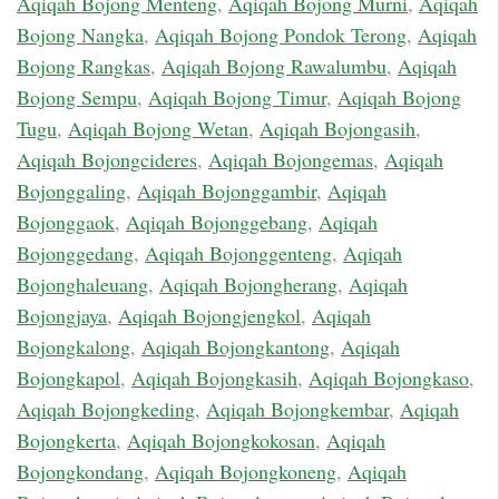
Aqiqah Bojong Menteng
,
Aqiqah Bojong Murni
,
Aqiqah
Bojong Nangka
,
Aqiqah Bojong Pondok Terong
,
Aqiqah
Bojong Rangkas
,
Aqiqah Bojong Rawalumbu
,
Aqiqah
Bojong Sempu
,
Aqiqah Bojong Timur
,
Aqiqah Bojong
Tugu
,
Aqiqah Bojong Wetan
,
Aqiqah Bojongasih
,
Aqiqah Bojongcideres
,
Aqiqah Bojongemas
,
Aqiqah
Bojonggaling
,
Aqiqah Bojonggambir
,
Aqiqah
Bojonggaok
,
Aqiqah Bojonggebang
,
Aqiqah
Bojonggedang
,
Aqiqah Bojonggenteng
,
Aqiqah
Bojonghaleuang
,
Aqiqah Bojongherang
,
Aqiqah
Bojongjaya
,
Aqiqah Bojongjengkol
,
Aqiqah
Bojongkalong
,
Aqiqah Bojongkantong
,
Aqiqah
Bojongkapol
,
Aqiqah Bojongkasih
,
Aqiqah Bojongkaso
,
Aqiqah Bojongkeding
,
Aqiqah Bojongkembar
,
Aqiqah
Bojongkerta
,
Aqiqah Bojongkokosan
,
Aqiqah
Bojongkondang
,
Aqiqah Bojongkoneng
,
Aqiqah