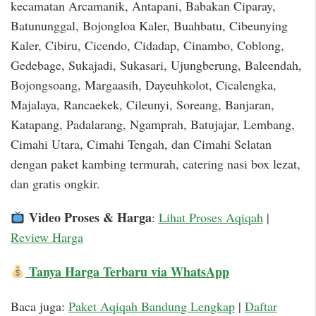
kecamatan Arcamanik, Antapani, Babakan Ciparay,
Batununggal, Bojongloa Kaler, Buahbatu, Cibeunying
Kaler, Cibiru, Cicendo, Cidadap, Cinambo, Coblong,
Gedebage, Sukajadi, Sukasari, Ujungberung, Baleendah,
Bojongsoang, Margaasih, Dayeuhkolot, Cicalengka,
Majalaya, Rancaekek, Cileunyi, Soreang, Banjaran,
Katapang, Padalarang, Ngamprah, Batujajar, Lembang,
Cimahi Utara, Cimahi Tengah, dan Cimahi Selatan
dengan paket kambing termurah, catering nasi box lezat,
dan gratis ongkir.
Video Proses & Harga
:
Lihat Proses Aqiqah
|
Review Harga
Tanya Harga Terbaru via WhatsApp
Baca juga:
Paket Aqiqah Bandung Lengkap
|
Daftar