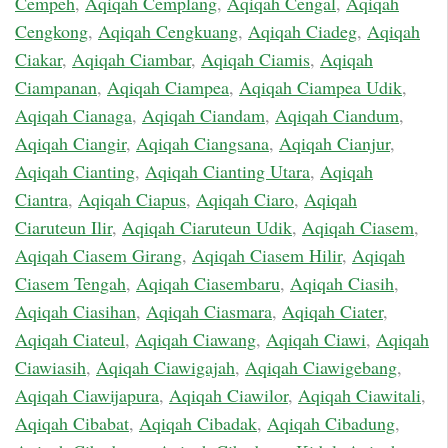
Cempeh
,
Aqiqah Cemplang
,
Aqiqah Cengal
,
Aqiqah
Cengkong
,
Aqiqah Cengkuang
,
Aqiqah Ciadeg
,
Aqiqah
Ciakar
,
Aqiqah Ciambar
,
Aqiqah Ciamis
,
Aqiqah
Ciampanan
,
Aqiqah Ciampea
,
Aqiqah Ciampea Udik
,
Aqiqah Cianaga
,
Aqiqah Ciandam
,
Aqiqah Ciandum
,
Aqiqah Ciangir
,
Aqiqah Ciangsana
,
Aqiqah Cianjur
,
Aqiqah Cianting
,
Aqiqah Cianting Utara
,
Aqiqah
Ciantra
,
Aqiqah Ciapus
,
Aqiqah Ciaro
,
Aqiqah
Ciaruteun Ilir
,
Aqiqah Ciaruteun Udik
,
Aqiqah Ciasem
,
Aqiqah Ciasem Girang
,
Aqiqah Ciasem Hilir
,
Aqiqah
Ciasem Tengah
,
Aqiqah Ciasembaru
,
Aqiqah Ciasih
,
Aqiqah Ciasihan
,
Aqiqah Ciasmara
,
Aqiqah Ciater
,
Aqiqah Ciateul
,
Aqiqah Ciawang
,
Aqiqah Ciawi
,
Aqiqah
Ciawiasih
,
Aqiqah Ciawigajah
,
Aqiqah Ciawigebang
,
Aqiqah Ciawijapura
,
Aqiqah Ciawilor
,
Aqiqah Ciawitali
,
Aqiqah Cibabat
,
Aqiqah Cibadak
,
Aqiqah Cibadung
,