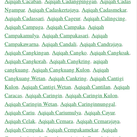
Aqiqah Cacaban
,
Aqiqah Cadangpinggan
,
Aqiqah Cadas
Ngampar
,
Aqiqah Cadaskertajaya
,
Aqiqah Cadasmekar
,
Aqiqah Cadassari
,
Aqiqah Cageur
,
Aqiqah Calingcing
,
Aqiqah Campaga
,
Aqiqah Campaka
,
Aqiqah
Campakamulya
,
Aqiqah Campakasari
,
Aqiqah
Campakawarna
,
Aqiqah Candali
,
Aqiqah Candrajaya
,
Aqiqah Cangkingan
,
Aqiqah Cangko
,
Aqiqah Cangkoak
,
Aqiqah Cangkorah
,
Aqiqah Cangkring
,
aqiqah
cangkuang
,
Aqiqah Cangkuang Kulon
,
Aqiqah
Cangkuang Wetan
,
Aqiqah Cankring
,
Aqiqah Cantigi
Kulon
,
Aqiqah Cantigi Wetan
,
Aqiqah Cantilan
,
Aqiqah
Caracas
,
Aqiqah Caringin
,
Aqiqah Caringin Kulon
,
Aqiqah Caringin Wetan
,
Aqiqah Caringinnunggal
,
Aqiqah Cariu
,
Aqiqah Cariumulya
,
Aqiqah Cayur
,
Aqiqah Celak
,
Aqiqah Cemara
,
Aqiqah Cemarajaya
,
Aqiqah Cempaka
,
Aqiqah Cempakamekar
,
Aqiqah