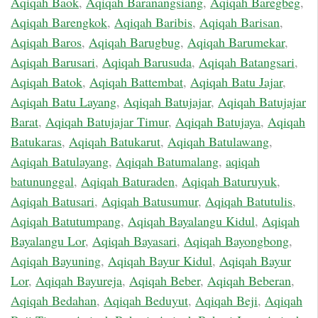
Aqiqah Baok
,
Aqiqah Baranangsiang
,
Aqiqah Baregbeg
,
Aqiqah Barengkok
,
Aqiqah Baribis
,
Aqiqah Barisan
,
Aqiqah Baros
,
Aqiqah Barugbug
,
Aqiqah Barumekar
,
Aqiqah Barusari
,
Aqiqah Barusuda
,
Aqiqah Batangsari
,
Aqiqah Batok
,
Aqiqah Battembat
,
Aqiqah Batu Jajar
,
Aqiqah Batu Layang
,
Aqiqah Batujajar
,
Aqiqah Batujajar
Barat
,
Aqiqah Batujajar Timur
,
Aqiqah Batujaya
,
Aqiqah
Batukaras
,
Aqiqah Batukarut
,
Aqiqah Batulawang
,
Aqiqah Batulayang
,
Aqiqah Batumalang
,
aqiqah
batununggal
,
Aqiqah Baturaden
,
Aqiqah Baturuyuk
,
Aqiqah Batusari
,
Aqiqah Batusumur
,
Aqiqah Batutulis
,
Aqiqah Batutumpang
,
Aqiqah Bayalangu Kidul
,
Aqiqah
Bayalangu Lor
,
Aqiqah Bayasari
,
Aqiqah Bayongbong
,
Aqiqah Bayuning
,
Aqiqah Bayur Kidul
,
Aqiqah Bayur
Lor
,
Aqiqah Bayureja
,
Aqiqah Beber
,
Aqiqah Beberan
,
Aqiqah Bedahan
,
Aqiqah Beduyut
,
Aqiqah Beji
,
Aqiqah