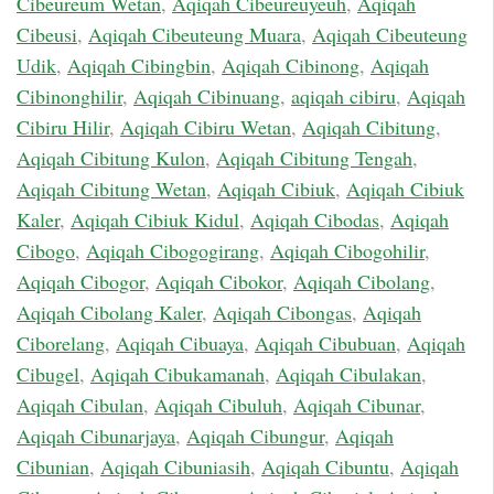
Cibeureum Wetan
,
Aqiqah Cibeureuyeuh
,
Aqiqah
Cibeusi
,
Aqiqah Cibeuteung Muara
,
Aqiqah Cibeuteung
Udik
,
Aqiqah Cibingbin
,
Aqiqah Cibinong
,
Aqiqah
Cibinonghilir
,
Aqiqah Cibinuang
,
aqiqah cibiru
,
Aqiqah
Cibiru Hilir
,
Aqiqah Cibiru Wetan
,
Aqiqah Cibitung
,
Aqiqah Cibitung Kulon
,
Aqiqah Cibitung Tengah
,
Aqiqah Cibitung Wetan
,
Aqiqah Cibiuk
,
Aqiqah Cibiuk
Kaler
,
Aqiqah Cibiuk Kidul
,
Aqiqah Cibodas
,
Aqiqah
Cibogo
,
Aqiqah Cibogogirang
,
Aqiqah Cibogohilir
,
Aqiqah Cibogor
,
Aqiqah Cibokor
,
Aqiqah Cibolang
,
Aqiqah Cibolang Kaler
,
Aqiqah Cibongas
,
Aqiqah
Ciborelang
,
Aqiqah Cibuaya
,
Aqiqah Cibubuan
,
Aqiqah
Cibugel
,
Aqiqah Cibukamanah
,
Aqiqah Cibulakan
,
Aqiqah Cibulan
,
Aqiqah Cibuluh
,
Aqiqah Cibunar
,
Aqiqah Cibunarjaya
,
Aqiqah Cibungur
,
Aqiqah
Cibunian
,
Aqiqah Cibuniasih
,
Aqiqah Cibuntu
,
Aqiqah