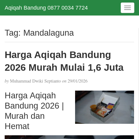
Aqiqah Bandung 0877 0034 7724
T
o
g
g
Tag:
Mandalaguna
l
e
n
Harga Aqiqah Bandung
a
v
2026 Murah Mulai 1,6 Juta
i
g
by
Muhammad Dwiki Septianto
on
29/01/2026
a
t
Harga Aqiqah
i
Bandung 2026 |
o
n
Murah dan
Hemat