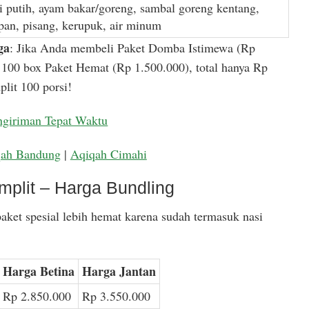
i putih, ayam bakar/goreng, sambal goreng kentang,
apan, pisang, kerupuk, air minum
ga
: Jika Anda membeli Paket Domba Istimewa (Rp
100 box Paket Hemat (Rp 1.500.000), total hanya Rp
lit 100 porsi!
ngiriman Tepat Waktu
qah Bandung
|
Aqiqah Cimahi
mplit – Harga Bundling
aket spesial lebih hemat karena sudah termasuk nasi
Harga Betina
Harga Jantan
Rp 2.850.000
Rp 3.550.000