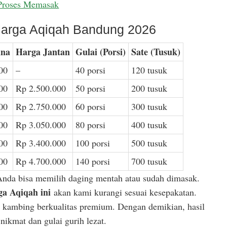
Proses Memasak
arga Aqiqah Bandung 2026
ina
Harga Jantan
Gulai (Porsi)
Sate (Tusuk)
00
–
40 porsi
120 tusuk
00
Rp 2.500.000
50 porsi
200 tusuk
00
Rp 2.750.000
60 porsi
300 tusuk
00
Rp 3.050.000
80 porsi
400 tusuk
00
Rp 3.400.000
100 porsi
500 tusuk
00
Rp 4.700.000
140 porsi
700 tusuk
Anda bisa memilih daging mentah atau sudah dimasak.
a Aqiqah ini
akan kami kurangi sesuai kesepakatan.
or kambing berkualitas premium. Dengan demikian, hasil
ikmat dan gulai gurih lezat.