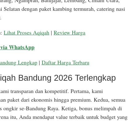
arang, Ngamprah, Batujajar, Lembang, Cimahi Utara,
 Selatan dengan paket kambing termurah, catering nasi
.
a
:
Lihat Proses Aqiqah
|
Review Harga
 via WhatsApp
Bandung Lengkap
|
Daftar Harga Terbaru
qiqah Bandung 2026 Terlengkap
ami transparan dan kompetitif. Pertama, kami
han paket dari ekonomis hingga premium. Kedua, semua
is ongkir se-Bandung Raya. Ketiga, bonus melimpah di
rena itu, Anda mendapat value terbaik untuk budget yang