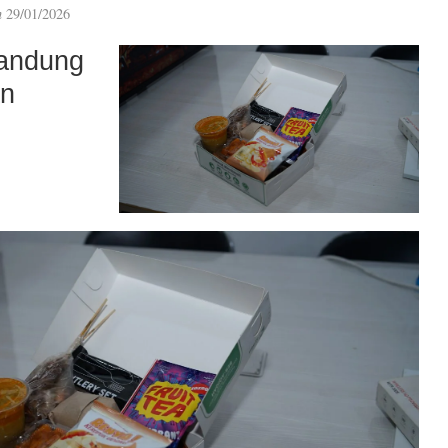
n
29/01/2026
andung
an