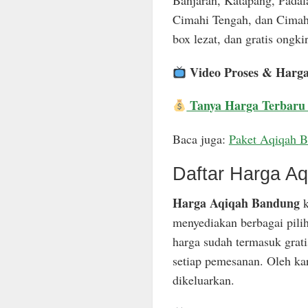
Banjaran, Katapang, Padal
Cimahi Tengah, dan Cimahi
box lezat, dan gratis ongkir
Video Proses & Harg
Tanya Harga Terbaru
Baca juga:
Paket Aqiqah 
Daftar Harga A
Harga Aqiqah Bandung
k
menyediakan berbagai pili
harga sudah termasuk grat
setiap pemesanan. Oleh ka
dikeluarkan.