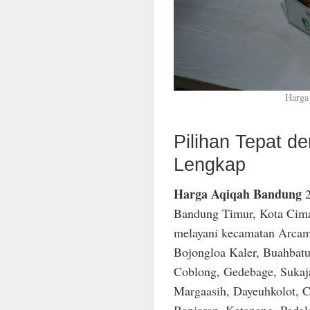
Harga
Pilihan Tepat 
Lengkap
Harga Aqiqah Bandung
2
Bandung Timur, Kota Cima
melayani kecamatan Arcam
Bojongloa Kaler, Buahbatu
Coblong, Gedebage, Sukaja
Margaasih, Dayeuhkolot, C