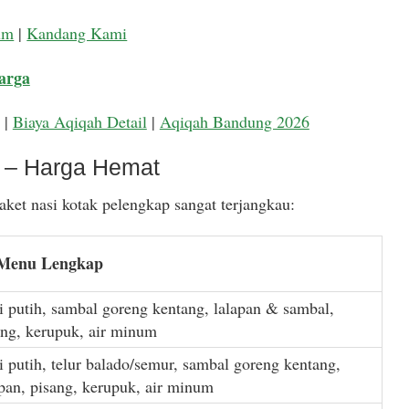
um
|
Kandang Kami
arga
|
Biaya Aqiqah Detail
|
Aqiqah Bandung 2026
k – Harga Hemat
ket nasi kotak pelengkap sangat terjangkau:
 Menu Lengkap
i putih, sambal goreng kentang, lalapan & sambal,
ang, kerupuk, air minum
i putih, telur balado/semur, sambal goreng kentang,
apan, pisang, kerupuk, air minum