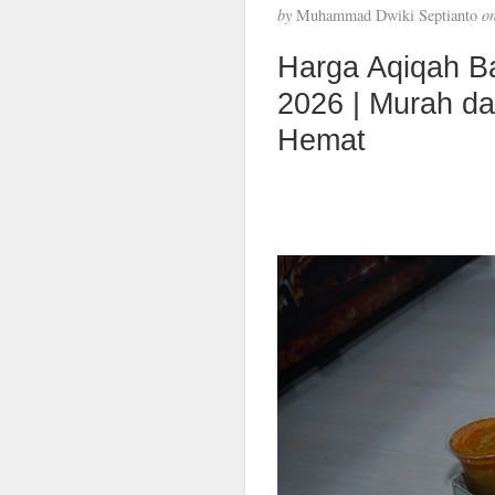
by
Muhammad Dwiki Septianto
o
Harga Aqiqah B
2026 | Murah d
Hemat