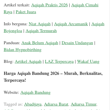
Artikel terkait:
Aqiqah Praktis 2026
|
Aqiqah Cimahi
Raya
|
Paket Juara
Info berguna:
Niat Aqiqah
|
Aqiqah Arcamanik
|
Aqiqah
Bojongloa
|
Aqiqah Termurah
Panduan:
Anak Belum Aqiqah
|
Desain Undangan
|
Bidan Hypnobirthing
Blog:
Artikel Aqiqah
|
LAZ Terpercaya
|
Wakaf Uang
Harga Aqiqah Bandung 2026 – Murah, Berkualitas,
Terpercaya!
Website:
Aqiqah Bandung
Tagged as:
Abadijaya
,
Adiarsa Barat
,
Adiarsa Timur
,