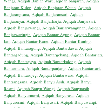
Wangi
,
Aqiqah Banjar Waru
,
aqiqah banjaran
,
Aqiqah
Banjaran Kulon
,
Aqiqah Banjaran Wetan
,
Aqiqah
Banjarangsana
,
Aqiqah Banjaransari
,
Aqiqah
Banjaranyar
,
Aqiqah Banjarharja
,
Aqiqah Banjarsari
,
Aqiqah Banjarwangi
,
Aqiqah Banjarwangunan
,
Aqiqah
Banjarwaringin
,
Aqiqah Bantar Agung
,
Aqiqah Bantar
Jati
,
Aqiqah Bantar Karet
,
Aqiqah Bantar Kuning
,
Aqiqah Bantaragung
,
Aqiqah Bantardawa
,
Aqiqah
Bantargadung
,
Aqiqah Bantargebang
,
Aqiqah Bantarjati
,
Aqiqah Bantarjaya
,
Aqiqah Bantarkalong
,
Aqiqah
Bantarmara
,
Aqiqah Bantarpanjang
,
Aqiqah Bantarsari
,
Aqiqah Bantarujeg
,
Aqiqah Bantarwaru
,
Aqiqah
Bantrangsana
,
Aqiqah Banyu Asih
,
Aqiqah Banyu
Resmi
,
Aqiqah Banyu Wangi
,
Aqiqah Banyuasih
,
Aqiqah Banyumurni
,
Aqiqah Banyurasa
,
Aqiqah
Banyuresmi
,
Aqiqah Banyusari
,
Aqiqah Banyuwangi
,