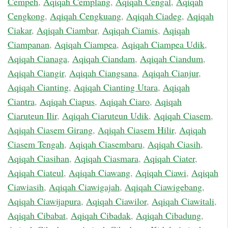
Cempeh
,
Aqiqah Cemplang
,
Aqiqah Cengal
,
Aqiqah
Cengkong
,
Aqiqah Cengkuang
,
Aqiqah Ciadeg
,
Aqiqah
Ciakar
,
Aqiqah Ciambar
,
Aqiqah Ciamis
,
Aqiqah
Ciampanan
,
Aqiqah Ciampea
,
Aqiqah Ciampea Udik
,
Aqiqah Cianaga
,
Aqiqah Ciandam
,
Aqiqah Ciandum
,
Aqiqah Ciangir
,
Aqiqah Ciangsana
,
Aqiqah Cianjur
,
Aqiqah Cianting
,
Aqiqah Cianting Utara
,
Aqiqah
Ciantra
,
Aqiqah Ciapus
,
Aqiqah Ciaro
,
Aqiqah
Ciaruteun Ilir
,
Aqiqah Ciaruteun Udik
,
Aqiqah Ciasem
,
Aqiqah Ciasem Girang
,
Aqiqah Ciasem Hilir
,
Aqiqah
Ciasem Tengah
,
Aqiqah Ciasembaru
,
Aqiqah Ciasih
,
Aqiqah Ciasihan
,
Aqiqah Ciasmara
,
Aqiqah Ciater
,
Aqiqah Ciateul
,
Aqiqah Ciawang
,
Aqiqah Ciawi
,
Aqiqah
Ciawiasih
,
Aqiqah Ciawigajah
,
Aqiqah Ciawigebang
,
Aqiqah Ciawijapura
,
Aqiqah Ciawilor
,
Aqiqah Ciawitali
,
Aqiqah Cibabat
,
Aqiqah Cibadak
,
Aqiqah Cibadung
,