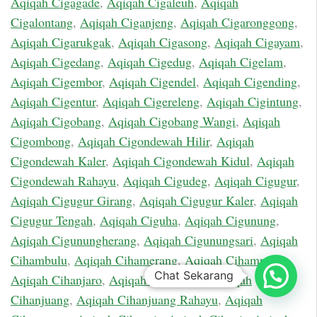
Aqiqah Cigagade
,
Aqiqah Cigaleuh
,
Aqiqah
Cigalontang
,
Aqiqah Ciganjeng
,
Aqiqah Cigaronggong
,
Aqiqah Cigarukgak
,
Aqiqah Cigasong
,
Aqiqah Cigayam
,
Aqiqah Cigedang
,
Aqiqah Cigedug
,
Aqiqah Cigelam
,
Aqiqah Cigembor
,
Aqiqah Cigendel
,
Aqiqah Cigending
,
Aqiqah Cigentur
,
Aqiqah Cigereleng
,
Aqiqah Cigintung
,
Aqiqah Cigobang
,
Aqiqah Cigobang Wangi
,
Aqiqah
Cigombong
,
Aqiqah Cigondewah Hilir
,
Aqiqah
Cigondewah Kaler
,
Aqiqah Cigondewah Kidul
,
Aqiqah
Cigondewah Rahayu
,
Aqiqah Cigudeg
,
Aqiqah Cigugur
,
Aqiqah Cigugur Girang
,
Aqiqah Cigugur Kaler
,
Aqiqah
Cigugur Tengah
,
Aqiqah Ciguha
,
Aqiqah Cigunung
,
Aqiqah Cigunungherang
,
Aqiqah Cigunungsari
,
Aqiqah
Cihambulu
,
Aqiqah Cihamerang
,
Aqiqah Cihampelas
,
Chat Sekarang
Aqiqah Cihanjaro
,
Aqiqah Cihanjawar
,
Aqiqah
Cihanjuang
,
Aqiqah Cihanjuang Rahayu
,
Aqiqah