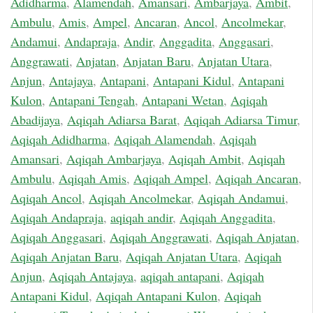
Adidharma
,
Alamendah
,
Amansari
,
Ambarjaya
,
Ambit
,
Ambulu
,
Amis
,
Ampel
,
Ancaran
,
Ancol
,
Ancolmekar
,
Andamui
,
Andapraja
,
Andir
,
Anggadita
,
Anggasari
,
Anggrawati
,
Anjatan
,
Anjatan Baru
,
Anjatan Utara
,
Anjun
,
Antajaya
,
Antapani
,
Antapani Kidul
,
Antapani
Kulon
,
Antapani Tengah
,
Antapani Wetan
,
Aqiqah
Abadijaya
,
Aqiqah Adiarsa Barat
,
Aqiqah Adiarsa Timur
,
Aqiqah Adidharma
,
Aqiqah Alamendah
,
Aqiqah
Amansari
,
Aqiqah Ambarjaya
,
Aqiqah Ambit
,
Aqiqah
Ambulu
,
Aqiqah Amis
,
Aqiqah Ampel
,
Aqiqah Ancaran
,
Aqiqah Ancol
,
Aqiqah Ancolmekar
,
Aqiqah Andamui
,
Aqiqah Andapraja
,
aqiqah andir
,
Aqiqah Anggadita
,
Aqiqah Anggasari
,
Aqiqah Anggrawati
,
Aqiqah Anjatan
,
Aqiqah Anjatan Baru
,
Aqiqah Anjatan Utara
,
Aqiqah
Anjun
,
Aqiqah Antajaya
,
aqiqah antapani
,
Aqiqah
Antapani Kidul
,
Aqiqah Antapani Kulon
,
Aqiqah