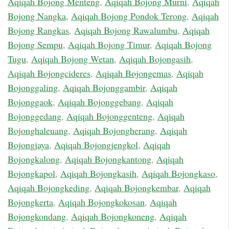
Aqiqah Bojong Menteng
,
Aqiqah Bojong Murni
,
Aqiqah
Bojong Nangka
,
Aqiqah Bojong Pondok Terong
,
Aqiqah
Bojong Rangkas
,
Aqiqah Bojong Rawalumbu
,
Aqiqah
Bojong Sempu
,
Aqiqah Bojong Timur
,
Aqiqah Bojong
Tugu
,
Aqiqah Bojong Wetan
,
Aqiqah Bojongasih
,
Aqiqah Bojongcideres
,
Aqiqah Bojongemas
,
Aqiqah
Bojonggaling
,
Aqiqah Bojonggambir
,
Aqiqah
Bojonggaok
,
Aqiqah Bojonggebang
,
Aqiqah
Bojonggedang
,
Aqiqah Bojonggenteng
,
Aqiqah
Bojonghaleuang
,
Aqiqah Bojongherang
,
Aqiqah
Bojongjaya
,
Aqiqah Bojongjengkol
,
Aqiqah
Bojongkalong
,
Aqiqah Bojongkantong
,
Aqiqah
Bojongkapol
,
Aqiqah Bojongkasih
,
Aqiqah Bojongkaso
,
Aqiqah Bojongkeding
,
Aqiqah Bojongkembar
,
Aqiqah
Bojongkerta
,
Aqiqah Bojongkokosan
,
Aqiqah
Bojongkondang
,
Aqiqah Bojongkoneng
,
Aqiqah