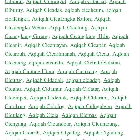
Cibunut
,
Aqiqah Ciburayut
,
Aqiqah Ciburial
,
Aqiqah
Ciburuy
,
Aqiqah Cicadas
,
aqiqah cicaheum
,
aqiqah
cicalengka
,
Aqiqah Cicalengka Kulon
,
Aqiqah
Cicalengka Wetan
,
Aqiqah Cicalung
,
Aqiqah
Cicangkang Girang
,
Aqiqah Cicangkang Hilir
,
Aqiqah
Cicanir
,
Aqiqah Cicantayan
,
Aqiqah Cicapar
,
Aqiqah
Cicareuh
,
Aqiqah Cicarimanah
,
Aqiqah Cicau
,
Aqiqah
Cicenang
,
aqiqah cicendo
,
Aqiqah Cicinde Selatan
,
Aqiqah Cicinde Utara
,
Aqiqah Cicukang
,
Aqiqah
Cicurug
,
Aqiqah Cidadali
,
aqiqah cidadap
,
Aqiqah
Cidahu
,
Aqiqah Cidamar
,
Aqiqah Cidatar
,
Aqiqah
Cidempet
,
Aqiqah Cidenok
,
Aqiqah Ciderum
,
Aqiqah
Cidokom
,
Aqiqah Cidolog
,
Aqiqah Cidugaleun
,
Aqiqah
Cidulang
,
Aqiqah Ciela
,
Aqiqah Ciemas
,
Aqiqah
Ciengang
,
Aqiqah Cieundeur
,
Aqiqah Cieunteung
,
Aqiqah Cieurih
,
Aqiqah Cigadog
,
Aqiqah Cigadung
,