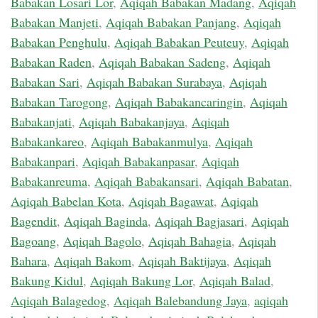
Babakan Losari Lor
,
Aqiqah Babakan Madang
,
Aqiqah
Babakan Manjeti
,
Aqiqah Babakan Panjang
,
Aqiqah
Babakan Penghulu
,
Aqiqah Babakan Peuteuy
,
Aqiqah
Babakan Raden
,
Aqiqah Babakan Sadeng
,
Aqiqah
Babakan Sari
,
Aqiqah Babakan Surabaya
,
Aqiqah
Babakan Tarogong
,
Aqiqah Babakancaringin
,
Aqiqah
Babakanjati
,
Aqiqah Babakanjaya
,
Aqiqah
Babakankareo
,
Aqiqah Babakanmulya
,
Aqiqah
Babakanpari
,
Aqiqah Babakanpasar
,
Aqiqah
Babakanreuma
,
Aqiqah Babakansari
,
Aqiqah Babatan
,
Aqiqah Babelan Kota
,
Aqiqah Bagawat
,
Aqiqah
Bagendit
,
Aqiqah Baginda
,
Aqiqah Bagjasari
,
Aqiqah
Bagoang
,
Aqiqah Bagolo
,
Aqiqah Bahagia
,
Aqiqah
Bahara
,
Aqiqah Bakom
,
Aqiqah Baktijaya
,
Aqiqah
Bakung Kidul
,
Aqiqah Bakung Lor
,
Aqiqah Balad
,
Aqiqah Balagedog
,
Aqiqah Balebandung Jaya
,
aqiqah