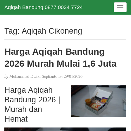
Aqiqah Bandung 0877 0034 7724
T
o
g
g
Tag:
Aqiqah Cikoneng
l
e
n
Harga Aqiqah Bandung
a
v
2026 Murah Mulai 1,6 Juta
i
g
by
Muhammad Dwiki Septianto
on
29/01/2026
a
t
Harga Aqiqah
i
Bandung 2026 |
o
n
Murah dan
Hemat