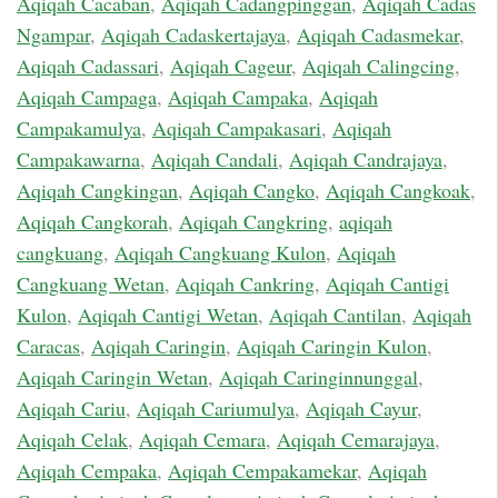
Aqiqah Cacaban
,
Aqiqah Cadangpinggan
,
Aqiqah Cadas
Ngampar
,
Aqiqah Cadaskertajaya
,
Aqiqah Cadasmekar
,
Aqiqah Cadassari
,
Aqiqah Cageur
,
Aqiqah Calingcing
,
Aqiqah Campaga
,
Aqiqah Campaka
,
Aqiqah
Campakamulya
,
Aqiqah Campakasari
,
Aqiqah
Campakawarna
,
Aqiqah Candali
,
Aqiqah Candrajaya
,
Aqiqah Cangkingan
,
Aqiqah Cangko
,
Aqiqah Cangkoak
,
Aqiqah Cangkorah
,
Aqiqah Cangkring
,
aqiqah
cangkuang
,
Aqiqah Cangkuang Kulon
,
Aqiqah
Cangkuang Wetan
,
Aqiqah Cankring
,
Aqiqah Cantigi
Kulon
,
Aqiqah Cantigi Wetan
,
Aqiqah Cantilan
,
Aqiqah
Caracas
,
Aqiqah Caringin
,
Aqiqah Caringin Kulon
,
Aqiqah Caringin Wetan
,
Aqiqah Caringinnunggal
,
Aqiqah Cariu
,
Aqiqah Cariumulya
,
Aqiqah Cayur
,
Aqiqah Celak
,
Aqiqah Cemara
,
Aqiqah Cemarajaya
,
Aqiqah Cempaka
,
Aqiqah Cempakamekar
,
Aqiqah