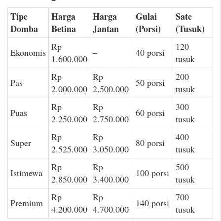
Tipe
Harga
Harga
Gulai
Sate
Domba
Betina
Jantan
(Porsi)
(Tusuk)
Rp
120
Ekonomis
–
40 porsi
1.600.000
tusuk
Rp
Rp
200
Pas
50 porsi
2.000.000
2.500.000
tusuk
Rp
Rp
300
Puas
60 porsi
2.250.000
2.750.000
tusuk
Rp
Rp
400
Super
80 porsi
2.525.000
3.050.000
tusuk
Rp
Rp
500
Istimewa
100 porsi
2.850.000
3.400.000
tusuk
Rp
Rp
700
Premium
140 porsi
4.200.000
4.700.000
tusuk