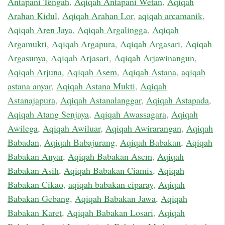
Antapani Tengah
,
Aqiqah Antapani Wetan
,
Aqiqah
Arahan Kidul
,
Aqiqah Arahan Lor
,
aqiqah arcamanik
,
Aqiqah Aren Jaya
,
Aqiqah Argalingga
,
Aqiqah
Argamukti
,
Aqiqah Argapura
,
Aqiqah Argasari
,
Aqiqah
Argasunya
,
Aqiqah Arjasari
,
Aqiqah Arjawinangun
,
Aqiqah Arjuna
,
Aqiqah Asem
,
Aqiqah Astana
,
aqiqah
astana anyar
,
Aqiqah Astana Mukti
,
Aqiqah
Astanajapura
,
Aqiqah Astanalanggar
,
Aqiqah Astapada
,
Aqiqah Atang Senjaya
,
Aqiqah Awassagara
,
Aqiqah
Awilega
,
Aqiqah Awiluar
,
Aqiqah Awirarangan
,
Aqiqah
Babadan
,
Aqiqah Babajurang
,
Aqiqah Babakan
,
Aqiqah
Babakan Anyar
,
Aqiqah Babakan Asem
,
Aqiqah
Babakan Asih
,
Aqiqah Babakan Ciamis
,
Aqiqah
Babakan Cikao
,
aqiqah babakan ciparay
,
Aqiqah
Babakan Gebang
,
Aqiqah Babakan Jawa
,
Aqiqah
Babakan Karet
,
Aqiqah Babakan Losari
,
Aqiqah