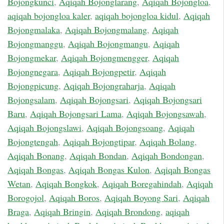
Bojongkunci
,
Aqiqah Bojonglarang
,
Aqiqah Bojongloa
,
aqiqah bojongloa kaler
,
aqiqah bojongloa kidul
,
Aqiqah
Bojongmalaka
,
Aqiqah Bojongmalang
,
Aqiqah
Bojongmanggu
,
Aqiqah Bojongmangu
,
Aqiqah
Bojongmekar
,
Aqiqah Bojongmengger
,
Aqiqah
Bojongnegara
,
Aqiqah Bojongpetir
,
Aqiqah
Bojongpicung
,
Aqiqah Bojongraharja
,
Aqiqah
Bojongsalam
,
Aqiqah Bojongsari
,
Aqiqah Bojongsari
Baru
,
Aqiqah Bojongsari Lama
,
Aqiqah Bojongsawah
,
Aqiqah Bojongslawi
,
Aqiqah Bojongsoang
,
Aqiqah
Bojongtengah
,
Aqiqah Bojongtipar
,
Aqiqah Bolang
,
Aqiqah Bonang
,
Aqiqah Bondan
,
Aqiqah Bondongan
,
Aqiqah Bongas
,
Aqiqah Bongas Kulon
,
Aqiqah Bongas
Wetan
,
Aqiqah Bongkok
,
Aqiqah Boregahindah
,
Aqiqah
Borogojol
,
Aqiqah Boros
,
Aqiqah Boyong Sari
,
Aqiqah
Braga
,
Aqiqah Bringin
,
Aqiqah Brondong
,
aqiqah