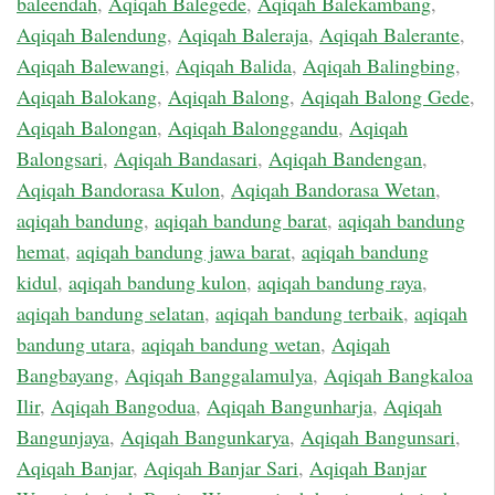
baleendah
,
Aqiqah Balegede
,
Aqiqah Balekambang
,
Aqiqah Balendung
,
Aqiqah Baleraja
,
Aqiqah Balerante
,
Aqiqah Balewangi
,
Aqiqah Balida
,
Aqiqah Balingbing
,
Aqiqah Balokang
,
Aqiqah Balong
,
Aqiqah Balong Gede
,
Aqiqah Balongan
,
Aqiqah Balonggandu
,
Aqiqah
Balongsari
,
Aqiqah Bandasari
,
Aqiqah Bandengan
,
Aqiqah Bandorasa Kulon
,
Aqiqah Bandorasa Wetan
,
aqiqah bandung
,
aqiqah bandung barat
,
aqiqah bandung
hemat
,
aqiqah bandung jawa barat
,
aqiqah bandung
kidul
,
aqiqah bandung kulon
,
aqiqah bandung raya
,
aqiqah bandung selatan
,
aqiqah bandung terbaik
,
aqiqah
bandung utara
,
aqiqah bandung wetan
,
Aqiqah
Bangbayang
,
Aqiqah Banggalamulya
,
Aqiqah Bangkaloa
Ilir
,
Aqiqah Bangodua
,
Aqiqah Bangunharja
,
Aqiqah
Bangunjaya
,
Aqiqah Bangunkarya
,
Aqiqah Bangunsari
,
Aqiqah Banjar
,
Aqiqah Banjar Sari
,
Aqiqah Banjar