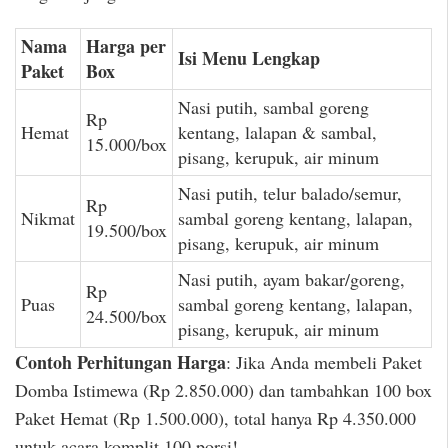
Nama
Harga per
Isi Menu Lengkap
Paket
Box
Nasi putih, sambal goreng
Rp
Hemat
kentang, lalapan & sambal,
15.000/box
pisang, kerupuk, air minum
Nasi putih, telur balado/semur,
Rp
Nikmat
sambal goreng kentang, lalapan,
19.500/box
pisang, kerupuk, air minum
Nasi putih, ayam bakar/goreng,
Rp
Puas
sambal goreng kentang, lalapan,
24.500/box
pisang, kerupuk, air minum
Contoh Perhitungan Harga
: Jika Anda membeli Paket
Domba Istimewa (Rp 2.850.000) dan tambahkan 100 box
Paket Hemat (Rp 1.500.000), total hanya Rp 4.350.000
untuk acara komplit 100 porsi!