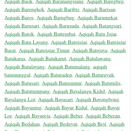
Aqiqah Baok
,
Aqiqah Baranangsiang
,
Aqiqah Baregbeg
,
Aqiqah Barengkok
,
Aqiqah Baribis
,
Aqiqah Barisan
,
Aqiqah Baros
,
Aqiqah Barugbug
,
Aqiqah Barumekar
,
Aqiqah Barusari
,
Aqiqah Barusuda
,
Aqiqah Batangsari
,
Aqiqah Batok
,
Aqiqah Battembat
,
Aqiqah Batu Jajar
,
Aqiqah Batu Layang
,
Aqiqah Batujajar
,
Aqiqah Batujajar
Barat
,
Aqiqah Batujajar Timur
,
Aqiqah Batujaya
,
Aqiqah
Batukaras
,
Aqiqah Batukarut
,
Aqiqah Batulawang
,
Aqiqah Batulayang
,
Aqiqah Batumalang
,
aqiqah
batununggal
,
Aqiqah Baturaden
,
Aqiqah Baturuyuk
,
Aqiqah Batusari
,
Aqiqah Batusumur
,
Aqiqah Batutulis
,
Aqiqah Batutumpang
,
Aqiqah Bayalangu Kidul
,
Aqiqah
Bayalangu Lor
,
Aqiqah Bayasari
,
Aqiqah Bayongbong
,
Aqiqah Bayuning
,
Aqiqah Bayur Kidul
,
Aqiqah Bayur
Lor
,
Aqiqah Bayureja
,
Aqiqah Beber
,
Aqiqah Beberan
,
Aqiqah Bedahan
,
Aqiqah Beduyut
,
Aqiqah Beji
,
Aqiqah