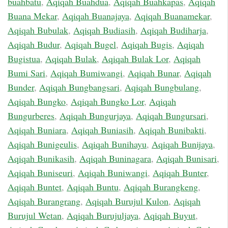
buahbatu
,
Aqiqah Buahdua
,
Aqiqah Buahkapas
,
Aqiqah
Buana Mekar
,
Aqiqah Buanajaya
,
Aqiqah Buanamekar
,
Aqiqah Bubulak
,
Aqiqah Budiasih
,
Aqiqah Budiharja
,
Aqiqah Budur
,
Aqiqah Bugel
,
Aqiqah Bugis
,
Aqiqah
Bugistua
,
Aqiqah Bulak
,
Aqiqah Bulak Lor
,
Aqiqah
Bumi Sari
,
Aqiqah Bumiwangi
,
Aqiqah Bunar
,
Aqiqah
Bunder
,
Aqiqah Bungbangsari
,
Aqiqah Bungbulang
,
Aqiqah Bungko
,
Aqiqah Bungko Lor
,
Aqiqah
Bungurberes
,
Aqiqah Bungurjaya
,
Aqiqah Bungursari
,
Aqiqah Buniara
,
Aqiqah Buniasih
,
Aqiqah Bunibakti
,
Aqiqah Bunigeulis
,
Aqiqah Bunihayu
,
Aqiqah Bunijaya
,
Aqiqah Bunikasih
,
Aqiqah Buninagara
,
Aqiqah Bunisari
,
Aqiqah Buniseuri
,
Aqiqah Buniwangi
,
Aqiqah Bunter
,
Aqiqah Buntet
,
Aqiqah Buntu
,
Aqiqah Burangkeng
,
Aqiqah Burangrang
,
Aqiqah Burujul Kulon
,
Aqiqah
Burujul Wetan
,
Aqiqah Burujuljaya
,
Aqiqah Buyut
,