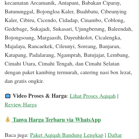
kecamatan Arcamanik, Antapani, Babakan Ciparay,
Batununggal, Bojongloa Kaler, Buahbatu, Cibeunying
Kaler, Cibiru, Cicendo, Cidadap, Cinambo, Coblong,
Gedebage, Sukajadi, Sukasari, Ujungberung, Baleendah,
Bojongsoang, Margaasih, Dayeuhkolot, Cicalengka,
Majalaya, Rancaekek, Cileunyi, Soreang, Banjaran,
Katapang, Padalarang, Ngamprah, Batujajar, Lembang,
Cimahi Utara, Cimahi Tengah, dan Cimahi Selatan
dengan paket kambing termurah, catering nasi box lezat,
dan gratis ongkir.
Video Proses & Harga
:
Lihat Proses Aqiqah
|
Review Harga
Tanya Harga Terbaru via WhatsApp
Baca juga:
Paket Aqiqah Bandung Lengkap
|
Daftar