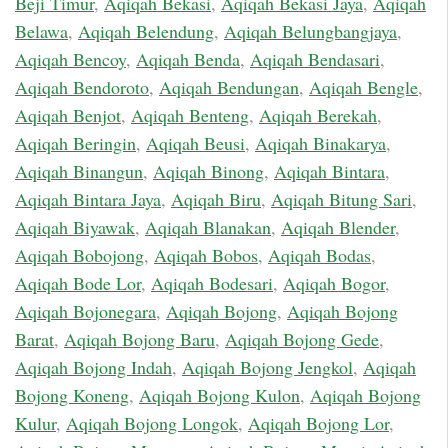
Beji Timur
,
Aqiqah Bekasi
,
Aqiqah Bekasi Jaya
,
Aqiqah
Belawa
,
Aqiqah Belendung
,
Aqiqah Belungbangjaya
,
Aqiqah Bencoy
,
Aqiqah Benda
,
Aqiqah Bendasari
,
Aqiqah Bendoroto
,
Aqiqah Bendungan
,
Aqiqah Bengle
,
Aqiqah Benjot
,
Aqiqah Benteng
,
Aqiqah Berekah
,
Aqiqah Beringin
,
Aqiqah Beusi
,
Aqiqah Binakarya
,
Aqiqah Binangun
,
Aqiqah Binong
,
Aqiqah Bintara
,
Aqiqah Bintara Jaya
,
Aqiqah Biru
,
Aqiqah Bitung Sari
,
Aqiqah Biyawak
,
Aqiqah Blanakan
,
Aqiqah Blender
,
Aqiqah Bobojong
,
Aqiqah Bobos
,
Aqiqah Bodas
,
Aqiqah Bode Lor
,
Aqiqah Bodesari
,
Aqiqah Bogor
,
Aqiqah Bojonegara
,
Aqiqah Bojong
,
Aqiqah Bojong
Barat
,
Aqiqah Bojong Baru
,
Aqiqah Bojong Gede
,
Aqiqah Bojong Indah
,
Aqiqah Bojong Jengkol
,
Aqiqah
Bojong Koneng
,
Aqiqah Bojong Kulon
,
Aqiqah Bojong
Kulur
,
Aqiqah Bojong Longok
,
Aqiqah Bojong Lor
,