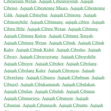
Cibeureum Wetan
,
Aqiqah Cibeureuyeuh
,
Aqiqah
Cibeusi
,
Aqiqah Cibeuteung Muara
,
Aqiqah Cibeuteung
Udik
,
Aqiqah Cibingbin
,
Aqiqah Cibinong
,
Aqiqah
Cibinonghilir
,
Aqiqah Cibinuang
,
aqiqah cibiru
,
Aqiqah
Cibiru Hilir
,
Aqiqah Cibiru Wetan
,
Aqiqah Cibitung
,
Aqiqah Cibitung Kulon
,
Aqiqah Cibitung Tengah
,
Aqiqah Cibitung Wetan
,
Aqiqah Cibiuk
,
Aqiqah Cibiuk
Kaler
,
Aqiqah Cibiuk Kidul
,
Aqiqah Cibodas
,
Aqiqah
Cibogo
,
Aqiqah Cibogogirang
,
Aqiqah Cibogohilir
,
Aqiqah Cibogor
,
Aqiqah Cibokor
,
Aqiqah Cibolang
,
Aqiqah Cibolang Kaler
,
Aqiqah Cibongas
,
Aqiqah
Ciborelang
,
Aqiqah Cibuaya
,
Aqiqah Cibubuan
,
Aqiqah
Cibugel
,
Aqiqah Cibukamanah
,
Aqiqah Cibulakan
,
Aqiqah Cibulan
,
Aqiqah Cibuluh
,
Aqiqah Cibunar
,
Aqiqah Cibunarjaya
,
Aqiqah Cibungur
,
Aqiqah
Cibunian
,
Aqiqah Cibuniasih
,
Aqiqah Cibuntu
,
Aqiqah