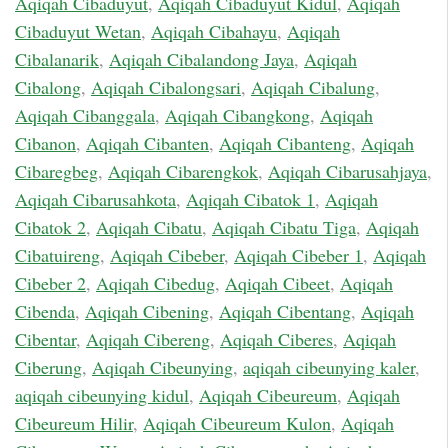
Aqiqah Cibaduyut
,
Aqiqah Cibaduyut Kidul
,
Aqiqah
Cibaduyut Wetan
,
Aqiqah Cibahayu
,
Aqiqah
Cibalanarik
,
Aqiqah Cibalandong Jaya
,
Aqiqah
Cibalong
,
Aqiqah Cibalongsari
,
Aqiqah Cibalung
,
Aqiqah Cibanggala
,
Aqiqah Cibangkong
,
Aqiqah
Cibanon
,
Aqiqah Cibanten
,
Aqiqah Cibanteng
,
Aqiqah
Cibaregbeg
,
Aqiqah Cibarengkok
,
Aqiqah Cibarusahjaya
,
Aqiqah Cibarusahkota
,
Aqiqah Cibatok 1
,
Aqiqah
Cibatok 2
,
Aqiqah Cibatu
,
Aqiqah Cibatu Tiga
,
Aqiqah
Cibatuireng
,
Aqiqah Cibeber
,
Aqiqah Cibeber 1
,
Aqiqah
Cibeber 2
,
Aqiqah Cibedug
,
Aqiqah Cibeet
,
Aqiqah
Cibenda
,
Aqiqah Cibening
,
Aqiqah Cibentang
,
Aqiqah
Cibentar
,
Aqiqah Cibereng
,
Aqiqah Ciberes
,
Aqiqah
Ciberung
,
Aqiqah Cibeunying
,
aqiqah cibeunying kaler
,
aqiqah cibeunying kidul
,
Aqiqah Cibeureum
,
Aqiqah
Cibeureum Hilir
,
Aqiqah Cibeureum Kulon
,
Aqiqah