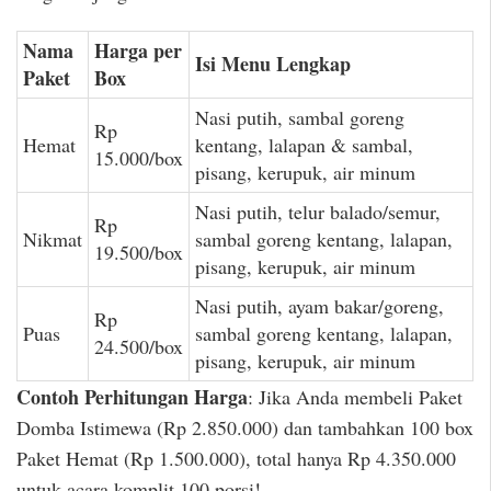
Nama
Harga per
Isi Menu Lengkap
Paket
Box
Nasi putih, sambal goreng
Rp
Hemat
kentang, lalapan & sambal,
15.000/box
pisang, kerupuk, air minum
Nasi putih, telur balado/semur,
Rp
Nikmat
sambal goreng kentang, lalapan,
19.500/box
pisang, kerupuk, air minum
Nasi putih, ayam bakar/goreng,
Rp
Puas
sambal goreng kentang, lalapan,
24.500/box
pisang, kerupuk, air minum
Contoh Perhitungan Harga
: Jika Anda membeli Paket
Domba Istimewa (Rp 2.850.000) dan tambahkan 100 box
Paket Hemat (Rp 1.500.000), total hanya Rp 4.350.000
untuk acara komplit 100 porsi!