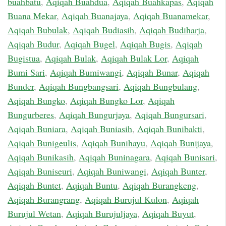
buahbatu
,
Aqiqah Buahdua
,
Aqiqah Buahkapas
,
Aqiqah
Buana Mekar
,
Aqiqah Buanajaya
,
Aqiqah Buanamekar
,
Aqiqah Bubulak
,
Aqiqah Budiasih
,
Aqiqah Budiharja
,
Aqiqah Budur
,
Aqiqah Bugel
,
Aqiqah Bugis
,
Aqiqah
Bugistua
,
Aqiqah Bulak
,
Aqiqah Bulak Lor
,
Aqiqah
Bumi Sari
,
Aqiqah Bumiwangi
,
Aqiqah Bunar
,
Aqiqah
Bunder
,
Aqiqah Bungbangsari
,
Aqiqah Bungbulang
,
Aqiqah Bungko
,
Aqiqah Bungko Lor
,
Aqiqah
Bungurberes
,
Aqiqah Bungurjaya
,
Aqiqah Bungursari
,
Aqiqah Buniara
,
Aqiqah Buniasih
,
Aqiqah Bunibakti
,
Aqiqah Bunigeulis
,
Aqiqah Bunihayu
,
Aqiqah Bunijaya
,
Aqiqah Bunikasih
,
Aqiqah Buninagara
,
Aqiqah Bunisari
,
Aqiqah Buniseuri
,
Aqiqah Buniwangi
,
Aqiqah Bunter
,
Aqiqah Buntet
,
Aqiqah Buntu
,
Aqiqah Burangkeng
,
Aqiqah Burangrang
,
Aqiqah Burujul Kulon
,
Aqiqah
Burujul Wetan
,
Aqiqah Burujuljaya
,
Aqiqah Buyut
,