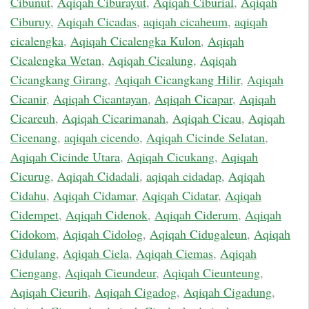
Cibunut
,
Aqiqah Ciburayut
,
Aqiqah Ciburial
,
Aqiqah
Ciburuy
,
Aqiqah Cicadas
,
aqiqah cicaheum
,
aqiqah
cicalengka
,
Aqiqah Cicalengka Kulon
,
Aqiqah
Cicalengka Wetan
,
Aqiqah Cicalung
,
Aqiqah
Cicangkang Girang
,
Aqiqah Cicangkang Hilir
,
Aqiqah
Cicanir
,
Aqiqah Cicantayan
,
Aqiqah Cicapar
,
Aqiqah
Cicareuh
,
Aqiqah Cicarimanah
,
Aqiqah Cicau
,
Aqiqah
Cicenang
,
aqiqah cicendo
,
Aqiqah Cicinde Selatan
,
Aqiqah Cicinde Utara
,
Aqiqah Cicukang
,
Aqiqah
Cicurug
,
Aqiqah Cidadali
,
aqiqah cidadap
,
Aqiqah
Cidahu
,
Aqiqah Cidamar
,
Aqiqah Cidatar
,
Aqiqah
Cidempet
,
Aqiqah Cidenok
,
Aqiqah Ciderum
,
Aqiqah
Cidokom
,
Aqiqah Cidolog
,
Aqiqah Cidugaleun
,
Aqiqah
Cidulang
,
Aqiqah Ciela
,
Aqiqah Ciemas
,
Aqiqah
Ciengang
,
Aqiqah Cieundeur
,
Aqiqah Cieunteung
,
Aqiqah Cieurih
,
Aqiqah Cigadog
,
Aqiqah Cigadung
,