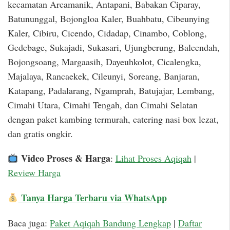
kecamatan Arcamanik, Antapani, Babakan Ciparay,
Batununggal, Bojongloa Kaler, Buahbatu, Cibeunying
Kaler, Cibiru, Cicendo, Cidadap, Cinambo, Coblong,
Gedebage, Sukajadi, Sukasari, Ujungberung, Baleendah,
Bojongsoang, Margaasih, Dayeuhkolot, Cicalengka,
Majalaya, Rancaekek, Cileunyi, Soreang, Banjaran,
Katapang, Padalarang, Ngamprah, Batujajar, Lembang,
Cimahi Utara, Cimahi Tengah, dan Cimahi Selatan
dengan paket kambing termurah, catering nasi box lezat,
dan gratis ongkir.
Video Proses & Harga
:
Lihat Proses Aqiqah
|
Review Harga
Tanya Harga Terbaru via WhatsApp
Baca juga:
Paket Aqiqah Bandung Lengkap
|
Daftar