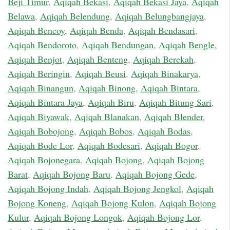
Beji Timur
,
Aqiqah Bekasi
,
Aqiqah Bekasi Jaya
,
Aqiqah
Belawa
,
Aqiqah Belendung
,
Aqiqah Belungbangjaya
,
Aqiqah Bencoy
,
Aqiqah Benda
,
Aqiqah Bendasari
,
Aqiqah Bendoroto
,
Aqiqah Bendungan
,
Aqiqah Bengle
,
Aqiqah Benjot
,
Aqiqah Benteng
,
Aqiqah Berekah
,
Aqiqah Beringin
,
Aqiqah Beusi
,
Aqiqah Binakarya
,
Aqiqah Binangun
,
Aqiqah Binong
,
Aqiqah Bintara
,
Aqiqah Bintara Jaya
,
Aqiqah Biru
,
Aqiqah Bitung Sari
,
Aqiqah Biyawak
,
Aqiqah Blanakan
,
Aqiqah Blender
,
Aqiqah Bobojong
,
Aqiqah Bobos
,
Aqiqah Bodas
,
Aqiqah Bode Lor
,
Aqiqah Bodesari
,
Aqiqah Bogor
,
Aqiqah Bojonegara
,
Aqiqah Bojong
,
Aqiqah Bojong
Barat
,
Aqiqah Bojong Baru
,
Aqiqah Bojong Gede
,
Aqiqah Bojong Indah
,
Aqiqah Bojong Jengkol
,
Aqiqah
Bojong Koneng
,
Aqiqah Bojong Kulon
,
Aqiqah Bojong
Kulur
,
Aqiqah Bojong Longok
,
Aqiqah Bojong Lor
,