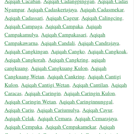
Aqiqah Cacaban
,
Aqiqah Cadangpinggan
,
Aqiqah Cadas
Ngampar
,
Aqiqah Cadaskertajaya
,
Aqiqah Cadasmekar
,
Aqiqah Cadassari
,
Aqiqah Cageur
,
Aqiqah Calingcing
,
Aqiqah Campaga
,
Aqiqah Campaka
,
Aqiqah
Campakamulya
,
Aqiqah Campakasari
,
Aqiqah
Campakawarna
,
Aqiqah Candali
,
Aqiqah Candrajaya
,
Aqiqah Cangkingan
,
Aqiqah Cangko
,
Aqiqah Cangkoak
,
Aqiqah Cangkorah
,
Aqiqah Cangkring
,
aqiqah
cangkuang
,
Aqiqah Cangkuang Kulon
,
Aqiqah
Cangkuang Wetan
,
Aqiqah Cankring
,
Aqiqah Cantigi
Kulon
,
Aqiqah Cantigi Wetan
,
Aqiqah Cantilan
,
Aqiqah
Caracas
,
Aqiqah Caringin
,
Aqiqah Caringin Kulon
,
Aqiqah Caringin Wetan
,
Aqiqah Caringinnunggal
,
Aqiqah Cariu
,
Aqiqah Cariumulya
,
Aqiqah Cayur
,
Aqiqah Celak
,
Aqiqah Cemara
,
Aqiqah Cemarajaya
,
Aqiqah Cempaka
,
Aqiqah Cempakamekar
,
Aqiqah