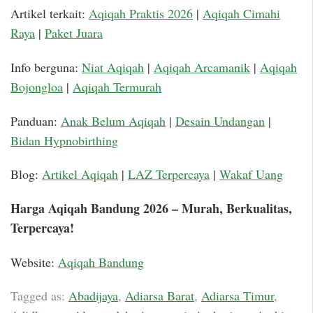
Artikel terkait:
Aqiqah Praktis 2026
|
Aqiqah Cimahi
Raya
|
Paket Juara
Info berguna:
Niat Aqiqah
|
Aqiqah Arcamanik
|
Aqiqah
Bojongloa
|
Aqiqah Termurah
Panduan:
Anak Belum Aqiqah
|
Desain Undangan
|
Bidan Hypnobirthing
Blog:
Artikel Aqiqah
|
LAZ Terpercaya
|
Wakaf Uang
Harga Aqiqah Bandung 2026 – Murah, Berkualitas,
Terpercaya!
Website:
Aqiqah Bandung
Tagged as:
Abadijaya
,
Adiarsa Barat
,
Adiarsa Timur
,