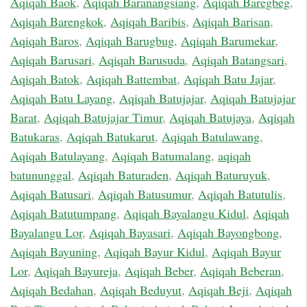
Aqiqah Baok
,
Aqiqah Baranangsiang
,
Aqiqah Baregbeg
,
Aqiqah Barengkok
,
Aqiqah Baribis
,
Aqiqah Barisan
,
Aqiqah Baros
,
Aqiqah Barugbug
,
Aqiqah Barumekar
,
Aqiqah Barusari
,
Aqiqah Barusuda
,
Aqiqah Batangsari
,
Aqiqah Batok
,
Aqiqah Battembat
,
Aqiqah Batu Jajar
,
Aqiqah Batu Layang
,
Aqiqah Batujajar
,
Aqiqah Batujajar
Barat
,
Aqiqah Batujajar Timur
,
Aqiqah Batujaya
,
Aqiqah
Batukaras
,
Aqiqah Batukarut
,
Aqiqah Batulawang
,
Aqiqah Batulayang
,
Aqiqah Batumalang
,
aqiqah
batununggal
,
Aqiqah Baturaden
,
Aqiqah Baturuyuk
,
Aqiqah Batusari
,
Aqiqah Batusumur
,
Aqiqah Batutulis
,
Aqiqah Batutumpang
,
Aqiqah Bayalangu Kidul
,
Aqiqah
Bayalangu Lor
,
Aqiqah Bayasari
,
Aqiqah Bayongbong
,
Aqiqah Bayuning
,
Aqiqah Bayur Kidul
,
Aqiqah Bayur
Lor
,
Aqiqah Bayureja
,
Aqiqah Beber
,
Aqiqah Beberan
,
Aqiqah Bedahan
,
Aqiqah Beduyut
,
Aqiqah Beji
,
Aqiqah