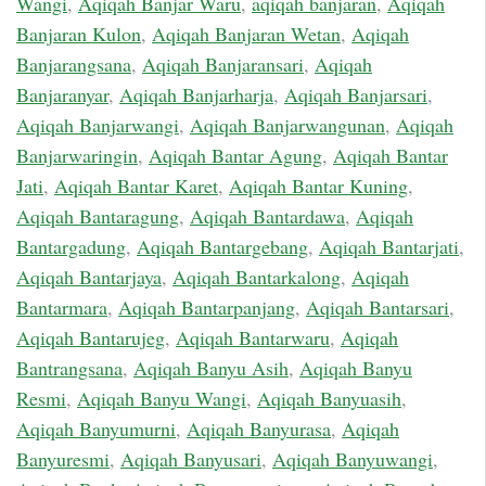
Wangi
,
Aqiqah Banjar Waru
,
aqiqah banjaran
,
Aqiqah
Banjaran Kulon
,
Aqiqah Banjaran Wetan
,
Aqiqah
Banjarangsana
,
Aqiqah Banjaransari
,
Aqiqah
Banjaranyar
,
Aqiqah Banjarharja
,
Aqiqah Banjarsari
,
Aqiqah Banjarwangi
,
Aqiqah Banjarwangunan
,
Aqiqah
Banjarwaringin
,
Aqiqah Bantar Agung
,
Aqiqah Bantar
Jati
,
Aqiqah Bantar Karet
,
Aqiqah Bantar Kuning
,
Aqiqah Bantaragung
,
Aqiqah Bantardawa
,
Aqiqah
Bantargadung
,
Aqiqah Bantargebang
,
Aqiqah Bantarjati
,
Aqiqah Bantarjaya
,
Aqiqah Bantarkalong
,
Aqiqah
Bantarmara
,
Aqiqah Bantarpanjang
,
Aqiqah Bantarsari
,
Aqiqah Bantarujeg
,
Aqiqah Bantarwaru
,
Aqiqah
Bantrangsana
,
Aqiqah Banyu Asih
,
Aqiqah Banyu
Resmi
,
Aqiqah Banyu Wangi
,
Aqiqah Banyuasih
,
Aqiqah Banyumurni
,
Aqiqah Banyurasa
,
Aqiqah
Banyuresmi
,
Aqiqah Banyusari
,
Aqiqah Banyuwangi
,