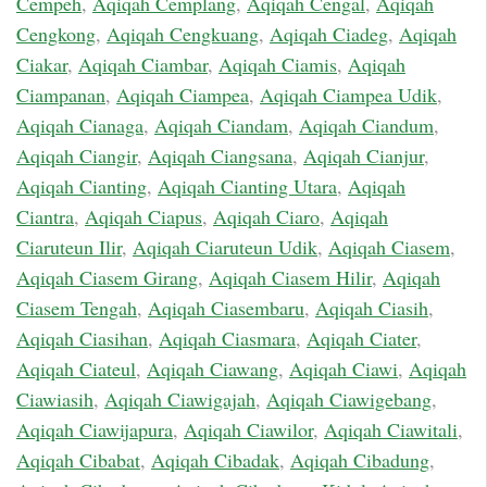
Cempeh
,
Aqiqah Cemplang
,
Aqiqah Cengal
,
Aqiqah
Cengkong
,
Aqiqah Cengkuang
,
Aqiqah Ciadeg
,
Aqiqah
Ciakar
,
Aqiqah Ciambar
,
Aqiqah Ciamis
,
Aqiqah
Ciampanan
,
Aqiqah Ciampea
,
Aqiqah Ciampea Udik
,
Aqiqah Cianaga
,
Aqiqah Ciandam
,
Aqiqah Ciandum
,
Aqiqah Ciangir
,
Aqiqah Ciangsana
,
Aqiqah Cianjur
,
Aqiqah Cianting
,
Aqiqah Cianting Utara
,
Aqiqah
Ciantra
,
Aqiqah Ciapus
,
Aqiqah Ciaro
,
Aqiqah
Ciaruteun Ilir
,
Aqiqah Ciaruteun Udik
,
Aqiqah Ciasem
,
Aqiqah Ciasem Girang
,
Aqiqah Ciasem Hilir
,
Aqiqah
Ciasem Tengah
,
Aqiqah Ciasembaru
,
Aqiqah Ciasih
,
Aqiqah Ciasihan
,
Aqiqah Ciasmara
,
Aqiqah Ciater
,
Aqiqah Ciateul
,
Aqiqah Ciawang
,
Aqiqah Ciawi
,
Aqiqah
Ciawiasih
,
Aqiqah Ciawigajah
,
Aqiqah Ciawigebang
,
Aqiqah Ciawijapura
,
Aqiqah Ciawilor
,
Aqiqah Ciawitali
,
Aqiqah Cibabat
,
Aqiqah Cibadak
,
Aqiqah Cibadung
,