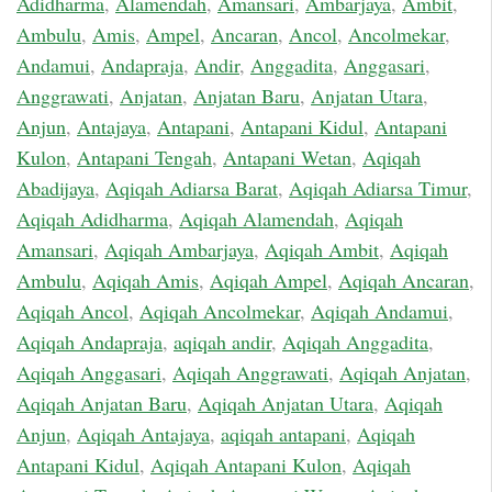
Adidharma
,
Alamendah
,
Amansari
,
Ambarjaya
,
Ambit
,
Ambulu
,
Amis
,
Ampel
,
Ancaran
,
Ancol
,
Ancolmekar
,
Andamui
,
Andapraja
,
Andir
,
Anggadita
,
Anggasari
,
Anggrawati
,
Anjatan
,
Anjatan Baru
,
Anjatan Utara
,
Anjun
,
Antajaya
,
Antapani
,
Antapani Kidul
,
Antapani
Kulon
,
Antapani Tengah
,
Antapani Wetan
,
Aqiqah
Abadijaya
,
Aqiqah Adiarsa Barat
,
Aqiqah Adiarsa Timur
,
Aqiqah Adidharma
,
Aqiqah Alamendah
,
Aqiqah
Amansari
,
Aqiqah Ambarjaya
,
Aqiqah Ambit
,
Aqiqah
Ambulu
,
Aqiqah Amis
,
Aqiqah Ampel
,
Aqiqah Ancaran
,
Aqiqah Ancol
,
Aqiqah Ancolmekar
,
Aqiqah Andamui
,
Aqiqah Andapraja
,
aqiqah andir
,
Aqiqah Anggadita
,
Aqiqah Anggasari
,
Aqiqah Anggrawati
,
Aqiqah Anjatan
,
Aqiqah Anjatan Baru
,
Aqiqah Anjatan Utara
,
Aqiqah
Anjun
,
Aqiqah Antajaya
,
aqiqah antapani
,
Aqiqah
Antapani Kidul
,
Aqiqah Antapani Kulon
,
Aqiqah