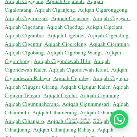
Aqiqah Cigagade
,
Aqiqah Cigaleuh
,
Aqiqah
Cigalontang
,
Aqiqah Ciganjeng
,
Aqiqah Cigaronggong
,
Aqiqah Cigarukgak
,
Aqiqah Cigasong
,
Aqiqah Cigayam
,
Aqiqah Cigedang
,
Aqiqah Cigedug
,
Aqiqah Cigelam
,
Aqiqah Cigembor
,
Aqiqah Cigendel
,
Aqiqah Cigending
,
Aqiqah Cigentur
,
Aqiqah Cigereleng
,
Aqiqah Cigintung
,
Aqiqah Cigobang
,
Aqiqah Cigobang Wangi
,
Aqiqah
Cigombong
,
Aqiqah Cigondewah Hilir
,
Aqiqah
Cigondewah Kaler
,
Aqiqah Cigondewah Kidul
,
Aqiqah
Cigondewah Rahayu
,
Aqiqah Cigudeg
,
Aqiqah Cigugur
,
Aqiqah Cigugur Girang
,
Aqiqah Cigugur Kaler
,
Aqiqah
Cigugur Tengah
,
Aqiqah Ciguha
,
Aqiqah Cigunung
,
Aqiqah Cigunungherang
,
Aqiqah Cigunungsari
,
Aqiqah
Cihambulu
,
Aqiqah Cihamerang
,
Aqiqah Cihampelas
,
Chat Sekarang
Aqiqah Cihanjaro
,
Aqiqah Cihanjawar
,
Aqiqah
Cihanjuang
,
Aqiqah Cihanjuang Rahayu
,
Aqiqah