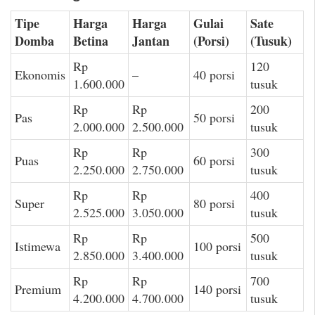
Tipe
Harga
Harga
Gulai
Sate
Domba
Betina
Jantan
(Porsi)
(Tusuk)
Rp
120
Ekonomis
–
40 porsi
1.600.000
tusuk
Rp
Rp
200
Pas
50 porsi
2.000.000
2.500.000
tusuk
Rp
Rp
300
Puas
60 porsi
2.250.000
2.750.000
tusuk
Rp
Rp
400
Super
80 porsi
2.525.000
3.050.000
tusuk
Rp
Rp
500
Istimewa
100 porsi
2.850.000
3.400.000
tusuk
Rp
Rp
700
Premium
140 porsi
4.200.000
4.700.000
tusuk