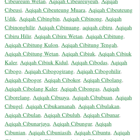
Cibeureum Wetan
,
Aqiqah Cibeureuyeuh
,
Aqiqah
Cibeusi
,
Aqiqah Cibeuteung Muara
,
Aqiqah Cibeuteung
Udik
,
Aqiqah Cibingbin
,
Aqiqah Cibinong
,
Aqiqah
Cibinonghilir
,
Aqiqah Cibinuang
,
aqiqah cibiru
,
Aqiqah
Cibiru Hilir
,
Aqiqah Cibiru Wetan
,
Aqiqah Cibitung
,
Aqiqah Cibitung Kulon
,
Aqiqah Cibitung Tengah
,
Aqiqah Cibitung Wetan
,
Aqiqah Cibiuk
,
Aqiqah Cibiuk
Kaler
,
Aqiqah Cibiuk Kidul
,
Aqiqah Cibodas
,
Aqiqah
Cibogo
,
Aqiqah Cibogogirang
,
Aqiqah Cibogohilir
,
Aqiqah Cibogor
,
Aqiqah Cibokor
,
Aqiqah Cibolang
,
Aqiqah Cibolang Kaler
,
Aqiqah Cibongas
,
Aqiqah
Ciborelang
,
Aqiqah Cibuaya
,
Aqiqah Cibubuan
,
Aqiqah
Cibugel
,
Aqiqah Cibukamanah
,
Aqiqah Cibulakan
,
Aqiqah Cibulan
,
Aqiqah Cibuluh
,
Aqiqah Cibunar
,
Aqiqah Cibunarjaya
,
Aqiqah Cibungur
,
Aqiqah
Cibunian
,
Aqiqah Cibuniasih
,
Aqiqah Cibuntu
,
Aqiqah