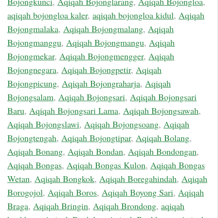
Bojongkunci
,
Aqiqah Bojonglarang
,
Aqiqah Bojongloa
,
aqiqah bojongloa kaler
,
aqiqah bojongloa kidul
,
Aqiqah
Bojongmalaka
,
Aqiqah Bojongmalang
,
Aqiqah
Bojongmanggu
,
Aqiqah Bojongmangu
,
Aqiqah
Bojongmekar
,
Aqiqah Bojongmengger
,
Aqiqah
Bojongnegara
,
Aqiqah Bojongpetir
,
Aqiqah
Bojongpicung
,
Aqiqah Bojongraharja
,
Aqiqah
Bojongsalam
,
Aqiqah Bojongsari
,
Aqiqah Bojongsari
Baru
,
Aqiqah Bojongsari Lama
,
Aqiqah Bojongsawah
,
Aqiqah Bojongslawi
,
Aqiqah Bojongsoang
,
Aqiqah
Bojongtengah
,
Aqiqah Bojongtipar
,
Aqiqah Bolang
,
Aqiqah Bonang
,
Aqiqah Bondan
,
Aqiqah Bondongan
,
Aqiqah Bongas
,
Aqiqah Bongas Kulon
,
Aqiqah Bongas
Wetan
,
Aqiqah Bongkok
,
Aqiqah Boregahindah
,
Aqiqah
Borogojol
,
Aqiqah Boros
,
Aqiqah Boyong Sari
,
Aqiqah
Braga
,
Aqiqah Bringin
,
Aqiqah Brondong
,
aqiqah