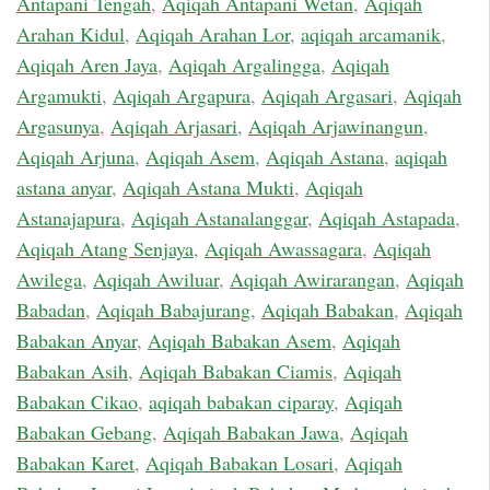
Antapani Tengah
,
Aqiqah Antapani Wetan
,
Aqiqah
Arahan Kidul
,
Aqiqah Arahan Lor
,
aqiqah arcamanik
,
Aqiqah Aren Jaya
,
Aqiqah Argalingga
,
Aqiqah
Argamukti
,
Aqiqah Argapura
,
Aqiqah Argasari
,
Aqiqah
Argasunya
,
Aqiqah Arjasari
,
Aqiqah Arjawinangun
,
Aqiqah Arjuna
,
Aqiqah Asem
,
Aqiqah Astana
,
aqiqah
astana anyar
,
Aqiqah Astana Mukti
,
Aqiqah
Astanajapura
,
Aqiqah Astanalanggar
,
Aqiqah Astapada
,
Aqiqah Atang Senjaya
,
Aqiqah Awassagara
,
Aqiqah
Awilega
,
Aqiqah Awiluar
,
Aqiqah Awirarangan
,
Aqiqah
Babadan
,
Aqiqah Babajurang
,
Aqiqah Babakan
,
Aqiqah
Babakan Anyar
,
Aqiqah Babakan Asem
,
Aqiqah
Babakan Asih
,
Aqiqah Babakan Ciamis
,
Aqiqah
Babakan Cikao
,
aqiqah babakan ciparay
,
Aqiqah
Babakan Gebang
,
Aqiqah Babakan Jawa
,
Aqiqah
Babakan Karet
,
Aqiqah Babakan Losari
,
Aqiqah