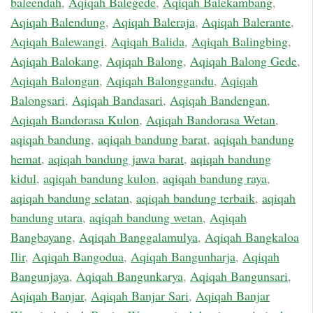
baleendah
,
Aqiqah Balegede
,
Aqiqah Balekambang
,
Aqiqah Balendung
,
Aqiqah Baleraja
,
Aqiqah Balerante
,
Aqiqah Balewangi
,
Aqiqah Balida
,
Aqiqah Balingbing
,
Aqiqah Balokang
,
Aqiqah Balong
,
Aqiqah Balong Gede
,
Aqiqah Balongan
,
Aqiqah Balonggandu
,
Aqiqah
Balongsari
,
Aqiqah Bandasari
,
Aqiqah Bandengan
,
Aqiqah Bandorasa Kulon
,
Aqiqah Bandorasa Wetan
,
aqiqah bandung
,
aqiqah bandung barat
,
aqiqah bandung
hemat
,
aqiqah bandung jawa barat
,
aqiqah bandung
kidul
,
aqiqah bandung kulon
,
aqiqah bandung raya
,
aqiqah bandung selatan
,
aqiqah bandung terbaik
,
aqiqah
bandung utara
,
aqiqah bandung wetan
,
Aqiqah
Bangbayang
,
Aqiqah Banggalamulya
,
Aqiqah Bangkaloa
Ilir
,
Aqiqah Bangodua
,
Aqiqah Bangunharja
,
Aqiqah
Bangunjaya
,
Aqiqah Bangunkarya
,
Aqiqah Bangunsari
,
Aqiqah Banjar
,
Aqiqah Banjar Sari
,
Aqiqah Banjar