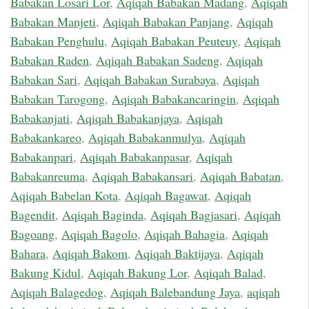
Babakan Losari Lor
,
Aqiqah Babakan Madang
,
Aqiqah
Babakan Manjeti
,
Aqiqah Babakan Panjang
,
Aqiqah
Babakan Penghulu
,
Aqiqah Babakan Peuteuy
,
Aqiqah
Babakan Raden
,
Aqiqah Babakan Sadeng
,
Aqiqah
Babakan Sari
,
Aqiqah Babakan Surabaya
,
Aqiqah
Babakan Tarogong
,
Aqiqah Babakancaringin
,
Aqiqah
Babakanjati
,
Aqiqah Babakanjaya
,
Aqiqah
Babakankareo
,
Aqiqah Babakanmulya
,
Aqiqah
Babakanpari
,
Aqiqah Babakanpasar
,
Aqiqah
Babakanreuma
,
Aqiqah Babakansari
,
Aqiqah Babatan
,
Aqiqah Babelan Kota
,
Aqiqah Bagawat
,
Aqiqah
Bagendit
,
Aqiqah Baginda
,
Aqiqah Bagjasari
,
Aqiqah
Bagoang
,
Aqiqah Bagolo
,
Aqiqah Bahagia
,
Aqiqah
Bahara
,
Aqiqah Bakom
,
Aqiqah Baktijaya
,
Aqiqah
Bakung Kidul
,
Aqiqah Bakung Lor
,
Aqiqah Balad
,
Aqiqah Balagedog
,
Aqiqah Balebandung Jaya
,
aqiqah