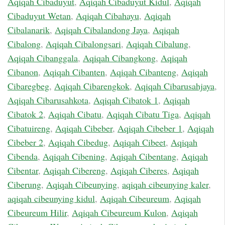
Aqiqah Cibaduyut
,
Aqiqah Cibaduyut Kidul
,
Aqiqah
Cibaduyut Wetan
,
Aqiqah Cibahayu
,
Aqiqah
Cibalanarik
,
Aqiqah Cibalandong Jaya
,
Aqiqah
Cibalong
,
Aqiqah Cibalongsari
,
Aqiqah Cibalung
,
Aqiqah Cibanggala
,
Aqiqah Cibangkong
,
Aqiqah
Cibanon
,
Aqiqah Cibanten
,
Aqiqah Cibanteng
,
Aqiqah
Cibaregbeg
,
Aqiqah Cibarengkok
,
Aqiqah Cibarusahjaya
,
Aqiqah Cibarusahkota
,
Aqiqah Cibatok 1
,
Aqiqah
Cibatok 2
,
Aqiqah Cibatu
,
Aqiqah Cibatu Tiga
,
Aqiqah
Cibatuireng
,
Aqiqah Cibeber
,
Aqiqah Cibeber 1
,
Aqiqah
Cibeber 2
,
Aqiqah Cibedug
,
Aqiqah Cibeet
,
Aqiqah
Cibenda
,
Aqiqah Cibening
,
Aqiqah Cibentang
,
Aqiqah
Cibentar
,
Aqiqah Cibereng
,
Aqiqah Ciberes
,
Aqiqah
Ciberung
,
Aqiqah Cibeunying
,
aqiqah cibeunying kaler
,
aqiqah cibeunying kidul
,
Aqiqah Cibeureum
,
Aqiqah
Cibeureum Hilir
,
Aqiqah Cibeureum Kulon
,
Aqiqah