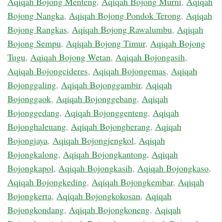
Aqiqah Bojong Menteng
,
Aqiqah Bojong Murni
,
Aqiqah
Bojong Nangka
,
Aqiqah Bojong Pondok Terong
,
Aqiqah
Bojong Rangkas
,
Aqiqah Bojong Rawalumbu
,
Aqiqah
Bojong Sempu
,
Aqiqah Bojong Timur
,
Aqiqah Bojong
Tugu
,
Aqiqah Bojong Wetan
,
Aqiqah Bojongasih
,
Aqiqah Bojongcideres
,
Aqiqah Bojongemas
,
Aqiqah
Bojonggaling
,
Aqiqah Bojonggambir
,
Aqiqah
Bojonggaok
,
Aqiqah Bojonggebang
,
Aqiqah
Bojonggedang
,
Aqiqah Bojonggenteng
,
Aqiqah
Bojonghaleuang
,
Aqiqah Bojongherang
,
Aqiqah
Bojongjaya
,
Aqiqah Bojongjengkol
,
Aqiqah
Bojongkalong
,
Aqiqah Bojongkantong
,
Aqiqah
Bojongkapol
,
Aqiqah Bojongkasih
,
Aqiqah Bojongkaso
,
Aqiqah Bojongkeding
,
Aqiqah Bojongkembar
,
Aqiqah
Bojongkerta
,
Aqiqah Bojongkokosan
,
Aqiqah
Bojongkondang
,
Aqiqah Bojongkoneng
,
Aqiqah