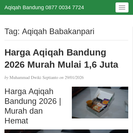
Aqiqah Bandung 0877 0034 7724
T
o
g
g
Tag:
Aqiqah Babakanpari
l
e
n
Harga Aqiqah Bandung
a
v
2026 Murah Mulai 1,6 Juta
i
g
by
Muhammad Dwiki Septianto
on
29/01/2026
a
t
Harga Aqiqah
i
Bandung 2026 |
o
n
Murah dan
Hemat