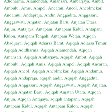
Adidharma
,
Alamendah
,
Amansari
,
Ambarjaya
,
Ambit
,
Ambulu
,
Amis
,
Ampel
,
Ancaran
,
Ancol
,
Ancolmekar
,
Andamui
,
Andapraja
,
Andir
,
Anggadita
,
Anggasari
,
Anggrawati
,
Anjatan
,
Anjatan Baru
,
Anjatan Utara
,
Anjun
,
Antajaya
,
Antapani
,
Antapani Kidul
,
Antapani
Kulon
,
Antapani Tengah
,
Antapani Wetan
,
Aqiqah
Abadijaya
,
Aqiqah Adiarsa Barat
,
Aqiqah Adiarsa Timur
,
Aqiqah Adidharma
,
Aqiqah Alamendah
,
Aqiqah
Amansari
,
Aqiqah Ambarjaya
,
Aqiqah Ambit
,
Aqiqah
Ambulu
,
Aqiqah Amis
,
Aqiqah Ampel
,
Aqiqah Ancaran
,
Aqiqah Ancol
,
Aqiqah Ancolmekar
,
Aqiqah Andamui
,
Aqiqah Andapraja
,
aqiqah andir
,
Aqiqah Anggadita
,
Aqiqah Anggasari
,
Aqiqah Anggrawati
,
Aqiqah Anjatan
,
Aqiqah Anjatan Baru
,
Aqiqah Anjatan Utara
,
Aqiqah
Anjun
,
Aqiqah Antajaya
,
aqiqah antapani
,
Aqiqah
Antapani Kidul
,
Aqiqah Antapani Kulon
,
Aqiqah