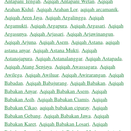
Antapani Tengah
,
Aqiqah Antapani Wetan
,
Aqiqah
Arahan Kidul
,
Aqiqah Arahan Lor
,
aqiqah arcamanik
,
Aqiqah Aren Jaya
,
Aqiqah Argalingga
,
Aqiqah
Argamukti
,
Aqiqah Argapura
,
Aqiqah Argasari
,
Aqiqah
Argasunya
,
Aqiqah Arjasari
,
Aqiqah Arjawinangun
,
Aqiqah Arjuna
,
Aqiqah Asem
,
Aqiqah Astana
,
aqiqah
astana anyar
,
Aqiqah Astana Mukti
,
Aqiqah
Astanajapura
,
Aqiqah Astanalanggar
,
Aqiqah Astapada
,
Aqiqah Atang Senjaya
,
Aqiqah Awassagara
,
Aqiqah
Awilega
,
Aqiqah Awiluar
,
Aqiqah Awirarangan
,
Aqiqah
Babadan
,
Aqiqah Babajurang
,
Aqiqah Babakan
,
Aqiqah
Babakan Anyar
,
Aqiqah Babakan Asem
,
Aqiqah
Babakan Asih
,
Aqiqah Babakan Ciamis
,
Aqiqah
Babakan Cikao
,
aqiqah babakan ciparay
,
Aqiqah
Babakan Gebang
,
Aqiqah Babakan Jawa
,
Aqiqah
Babakan Karet
,
Aqiqah Babakan Losari
,
Aqiqah