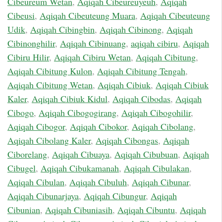
Cibeureum Wetan
,
Aqiqah Cibeureuyeuh
,
Aqiqah
Cibeusi
,
Aqiqah Cibeuteung Muara
,
Aqiqah Cibeuteung
Udik
,
Aqiqah Cibingbin
,
Aqiqah Cibinong
,
Aqiqah
Cibinonghilir
,
Aqiqah Cibinuang
,
aqiqah cibiru
,
Aqiqah
Cibiru Hilir
,
Aqiqah Cibiru Wetan
,
Aqiqah Cibitung
,
Aqiqah Cibitung Kulon
,
Aqiqah Cibitung Tengah
,
Aqiqah Cibitung Wetan
,
Aqiqah Cibiuk
,
Aqiqah Cibiuk
Kaler
,
Aqiqah Cibiuk Kidul
,
Aqiqah Cibodas
,
Aqiqah
Cibogo
,
Aqiqah Cibogogirang
,
Aqiqah Cibogohilir
,
Aqiqah Cibogor
,
Aqiqah Cibokor
,
Aqiqah Cibolang
,
Aqiqah Cibolang Kaler
,
Aqiqah Cibongas
,
Aqiqah
Ciborelang
,
Aqiqah Cibuaya
,
Aqiqah Cibubuan
,
Aqiqah
Cibugel
,
Aqiqah Cibukamanah
,
Aqiqah Cibulakan
,
Aqiqah Cibulan
,
Aqiqah Cibuluh
,
Aqiqah Cibunar
,
Aqiqah Cibunarjaya
,
Aqiqah Cibungur
,
Aqiqah
Cibunian
,
Aqiqah Cibuniasih
,
Aqiqah Cibuntu
,
Aqiqah