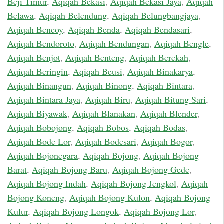
Beji Timur
,
Aqiqah Bekasi
,
Aqiqah Bekasi Jaya
,
Aqiqah
Belawa
,
Aqiqah Belendung
,
Aqiqah Belungbangjaya
,
Aqiqah Bencoy
,
Aqiqah Benda
,
Aqiqah Bendasari
,
Aqiqah Bendoroto
,
Aqiqah Bendungan
,
Aqiqah Bengle
,
Aqiqah Benjot
,
Aqiqah Benteng
,
Aqiqah Berekah
,
Aqiqah Beringin
,
Aqiqah Beusi
,
Aqiqah Binakarya
,
Aqiqah Binangun
,
Aqiqah Binong
,
Aqiqah Bintara
,
Aqiqah Bintara Jaya
,
Aqiqah Biru
,
Aqiqah Bitung Sari
,
Aqiqah Biyawak
,
Aqiqah Blanakan
,
Aqiqah Blender
,
Aqiqah Bobojong
,
Aqiqah Bobos
,
Aqiqah Bodas
,
Aqiqah Bode Lor
,
Aqiqah Bodesari
,
Aqiqah Bogor
,
Aqiqah Bojonegara
,
Aqiqah Bojong
,
Aqiqah Bojong
Barat
,
Aqiqah Bojong Baru
,
Aqiqah Bojong Gede
,
Aqiqah Bojong Indah
,
Aqiqah Bojong Jengkol
,
Aqiqah
Bojong Koneng
,
Aqiqah Bojong Kulon
,
Aqiqah Bojong
Kulur
,
Aqiqah Bojong Longok
,
Aqiqah Bojong Lor
,