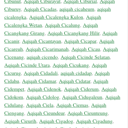
Cibunut
,
Aqiqah Ciburayut
,
Aqiqah Ciburial
,
Aqiqah
Ciburuy
,
Aqiqah Cicadas
,
aqiqah cicaheum
,
aqiqah
cicalengka
,
Aqiqah Cicalengka Kulon
,
Aqiqah
Cicalengka Wetan
,
Aqiqah Cicalung
,
Aqiqah
Cicangkang Girang
,
Aqiqah Cicangkang Hilir
,
Aqiqah
Cicanir
,
Aqiqah Cicantayan
,
Aqiqah Cicapar
,
Aqiqah
Cicareuh
,
Aqiqah Cicarimanah
,
Aqiqah Cicau
,
Aqiqah
Cicenang
,
aqiqah cicendo
,
Aqiqah Cicinde Selatan
,
Aqiqah Cicinde Utara
,
Aqiqah Cicukang
,
Aqiqah
Cicurug
,
Aqiqah Cidadali
,
aqiqah cidadap
,
Aqiqah
Cidahu
,
Aqiqah Cidamar
,
Aqiqah Cidatar
,
Aqiqah
Cidempet
,
Aqiqah Cidenok
,
Aqiqah Ciderum
,
Aqiqah
Cidokom
,
Aqiqah Cidolog
,
Aqiqah Cidugaleun
,
Aqiqah
Cidulang
,
Aqiqah Ciela
,
Aqiqah Ciemas
,
Aqiqah
Ciengang
,
Aqiqah Cieundeur
,
Aqiqah Cieunteung
,
Aqiqah Cieurih
,
Aqiqah Cigadog
,
Aqiqah Cigadung
,