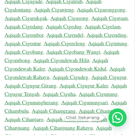
Aqiqah Cigagade
,
Aqiqah Cigaleuh
,
Aqiqah
Cigalontang
,
Aqiqah Ciganjeng
,
Aqiqah Cigaronggong
,
Aqiqah Cigarukgak
,
Aqiqah Cigasong
,
Aqiqah Cigayam
,
Aqiqah Cigedang
,
Aqiqah Cigedug
,
Aqiqah Cigelam
,
Aqiqah Cigembor
,
Aqiqah Cigendel
,
Aqiqah Cigending
,
Aqiqah Cigentur
,
Aqiqah Cigereleng
,
Aqiqah Cigintung
,
Aqiqah Cigobang
,
Aqiqah Cigobang Wangi
,
Aqiqah
Cigombong
,
Aqiqah Cigondewah Hilir
,
Aqiqah
Cigondewah Kaler
,
Aqiqah Cigondewah Kidul
,
Aqiqah
Cigondewah Rahayu
,
Aqiqah Cigudeg
,
Aqiqah Cigugur
,
Aqiqah Cigugur Girang
,
Aqiqah Cigugur Kaler
,
Aqiqah
Cigugur Tengah
,
Aqiqah Ciguha
,
Aqiqah Cigunung
,
Aqiqah Cigunungherang
,
Aqiqah Cigunungsari
,
Aqiqah
Cihambulu
,
Aqiqah Cihamerang
,
Aqiqah Cihampelas
,
Chat Sekarang
Aqiqah Cihanjaro
,
Aqiqah Cihanjawar
,
Aqiqah
Cihanjuang
,
Aqiqah Cihanjuang Rahayu
,
Aqiqah