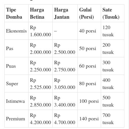
Tipe
Harga
Harga
Gulai
Sate
Domba
Betina
Jantan
(Porsi)
(Tusuk)
Rp
120
Ekonomis
–
40 porsi
1.600.000
tusuk
Rp
Rp
200
Pas
50 porsi
2.000.000
2.500.000
tusuk
Rp
Rp
300
Puas
60 porsi
2.250.000
2.750.000
tusuk
Rp
Rp
400
Super
80 porsi
2.525.000
3.050.000
tusuk
Rp
Rp
500
Istimewa
100 porsi
2.850.000
3.400.000
tusuk
Rp
Rp
700
Premium
140 porsi
4.200.000
4.700.000
tusuk