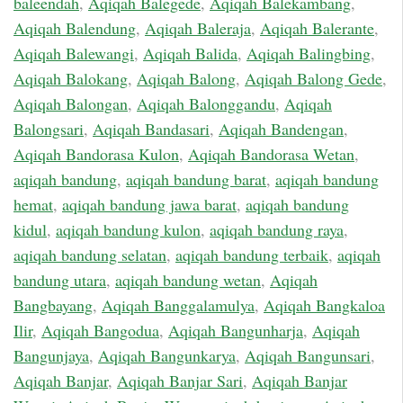
baleendah
,
Aqiqah Balegede
,
Aqiqah Balekambang
,
Aqiqah Balendung
,
Aqiqah Baleraja
,
Aqiqah Balerante
,
Aqiqah Balewangi
,
Aqiqah Balida
,
Aqiqah Balingbing
,
Aqiqah Balokang
,
Aqiqah Balong
,
Aqiqah Balong Gede
,
Aqiqah Balongan
,
Aqiqah Balonggandu
,
Aqiqah
Balongsari
,
Aqiqah Bandasari
,
Aqiqah Bandengan
,
Aqiqah Bandorasa Kulon
,
Aqiqah Bandorasa Wetan
,
aqiqah bandung
,
aqiqah bandung barat
,
aqiqah bandung
hemat
,
aqiqah bandung jawa barat
,
aqiqah bandung
kidul
,
aqiqah bandung kulon
,
aqiqah bandung raya
,
aqiqah bandung selatan
,
aqiqah bandung terbaik
,
aqiqah
bandung utara
,
aqiqah bandung wetan
,
Aqiqah
Bangbayang
,
Aqiqah Banggalamulya
,
Aqiqah Bangkaloa
Ilir
,
Aqiqah Bangodua
,
Aqiqah Bangunharja
,
Aqiqah
Bangunjaya
,
Aqiqah Bangunkarya
,
Aqiqah Bangunsari
,
Aqiqah Banjar
,
Aqiqah Banjar Sari
,
Aqiqah Banjar