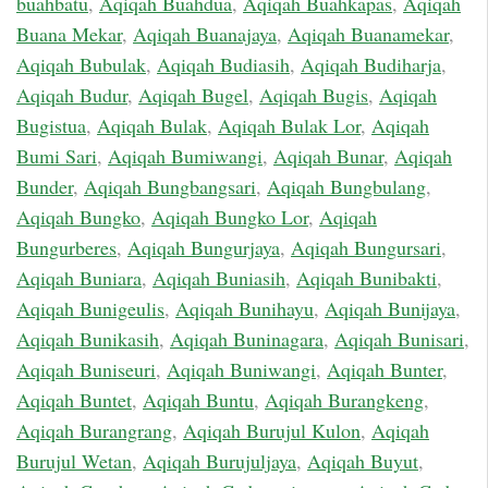
buahbatu
,
Aqiqah Buahdua
,
Aqiqah Buahkapas
,
Aqiqah
Buana Mekar
,
Aqiqah Buanajaya
,
Aqiqah Buanamekar
,
Aqiqah Bubulak
,
Aqiqah Budiasih
,
Aqiqah Budiharja
,
Aqiqah Budur
,
Aqiqah Bugel
,
Aqiqah Bugis
,
Aqiqah
Bugistua
,
Aqiqah Bulak
,
Aqiqah Bulak Lor
,
Aqiqah
Bumi Sari
,
Aqiqah Bumiwangi
,
Aqiqah Bunar
,
Aqiqah
Bunder
,
Aqiqah Bungbangsari
,
Aqiqah Bungbulang
,
Aqiqah Bungko
,
Aqiqah Bungko Lor
,
Aqiqah
Bungurberes
,
Aqiqah Bungurjaya
,
Aqiqah Bungursari
,
Aqiqah Buniara
,
Aqiqah Buniasih
,
Aqiqah Bunibakti
,
Aqiqah Bunigeulis
,
Aqiqah Bunihayu
,
Aqiqah Bunijaya
,
Aqiqah Bunikasih
,
Aqiqah Buninagara
,
Aqiqah Bunisari
,
Aqiqah Buniseuri
,
Aqiqah Buniwangi
,
Aqiqah Bunter
,
Aqiqah Buntet
,
Aqiqah Buntu
,
Aqiqah Burangkeng
,
Aqiqah Burangrang
,
Aqiqah Burujul Kulon
,
Aqiqah
Burujul Wetan
,
Aqiqah Burujuljaya
,
Aqiqah Buyut
,