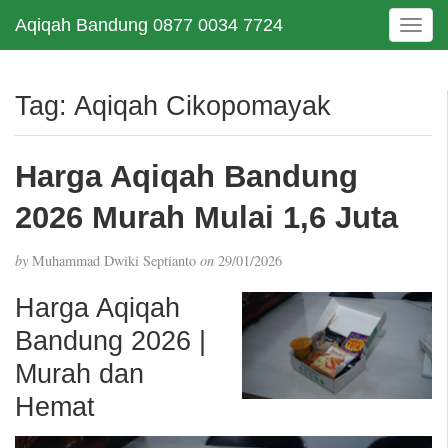
Aqiqah Bandung 0877 0034 7724
T
o
g
g
Tag:
Aqiqah Cikopomayak
l
e
n
Harga Aqiqah Bandung
a
v
2026 Murah Mulai 1,6 Juta
i
g
by
Muhammad Dwiki Septianto
on
29/01/2026
a
t
Harga Aqiqah
i
Bandung 2026 |
o
n
Murah dan
Hemat