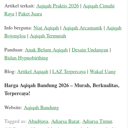
Artikel terkait:
Aqiqah Praktis 2026
|
Aqiqah Cimahi
Raya
|
Paket Juara
Info berguna:
Niat Aqiqah
|
Aqiqah Arcamanik
|
Aqiqah
Bojongloa
|
Aqiqah Termurah
Panduan:
Anak Belum Aqiqah
|
Desain Undangan
|
Bidan Hypnobirthing
Blog:
Artikel Aqiqah
|
LAZ Terpercaya
|
Wakaf Uang
Harga Aqiqah Bandung 2026 – Murah, Berkualitas,
Terpercaya!
Website:
Aqiqah Bandung
Tagged as:
Abadijaya
,
Adiarsa Barat
,
Adiarsa Timur
,