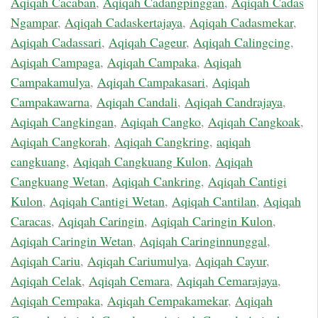
Aqiqah Cacaban
,
Aqiqah Cadangpinggan
,
Aqiqah Cadas
Ngampar
,
Aqiqah Cadaskertajaya
,
Aqiqah Cadasmekar
,
Aqiqah Cadassari
,
Aqiqah Cageur
,
Aqiqah Calingcing
,
Aqiqah Campaga
,
Aqiqah Campaka
,
Aqiqah
Campakamulya
,
Aqiqah Campakasari
,
Aqiqah
Campakawarna
,
Aqiqah Candali
,
Aqiqah Candrajaya
,
Aqiqah Cangkingan
,
Aqiqah Cangko
,
Aqiqah Cangkoak
,
Aqiqah Cangkorah
,
Aqiqah Cangkring
,
aqiqah
cangkuang
,
Aqiqah Cangkuang Kulon
,
Aqiqah
Cangkuang Wetan
,
Aqiqah Cankring
,
Aqiqah Cantigi
Kulon
,
Aqiqah Cantigi Wetan
,
Aqiqah Cantilan
,
Aqiqah
Caracas
,
Aqiqah Caringin
,
Aqiqah Caringin Kulon
,
Aqiqah Caringin Wetan
,
Aqiqah Caringinnunggal
,
Aqiqah Cariu
,
Aqiqah Cariumulya
,
Aqiqah Cayur
,
Aqiqah Celak
,
Aqiqah Cemara
,
Aqiqah Cemarajaya
,
Aqiqah Cempaka
,
Aqiqah Cempakamekar
,
Aqiqah