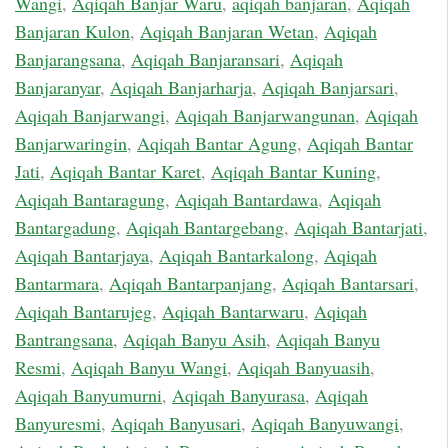
Wangi
,
Aqiqah Banjar Waru
,
aqiqah banjaran
,
Aqiqah
Banjaran Kulon
,
Aqiqah Banjaran Wetan
,
Aqiqah
Banjarangsana
,
Aqiqah Banjaransari
,
Aqiqah
Banjaranyar
,
Aqiqah Banjarharja
,
Aqiqah Banjarsari
,
Aqiqah Banjarwangi
,
Aqiqah Banjarwangunan
,
Aqiqah
Banjarwaringin
,
Aqiqah Bantar Agung
,
Aqiqah Bantar
Jati
,
Aqiqah Bantar Karet
,
Aqiqah Bantar Kuning
,
Aqiqah Bantaragung
,
Aqiqah Bantardawa
,
Aqiqah
Bantargadung
,
Aqiqah Bantargebang
,
Aqiqah Bantarjati
,
Aqiqah Bantarjaya
,
Aqiqah Bantarkalong
,
Aqiqah
Bantarmara
,
Aqiqah Bantarpanjang
,
Aqiqah Bantarsari
,
Aqiqah Bantarujeg
,
Aqiqah Bantarwaru
,
Aqiqah
Bantrangsana
,
Aqiqah Banyu Asih
,
Aqiqah Banyu
Resmi
,
Aqiqah Banyu Wangi
,
Aqiqah Banyuasih
,
Aqiqah Banyumurni
,
Aqiqah Banyurasa
,
Aqiqah
Banyuresmi
,
Aqiqah Banyusari
,
Aqiqah Banyuwangi
,