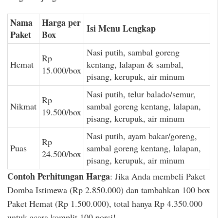
Nama
Harga per
Isi Menu Lengkap
Paket
Box
Nasi putih, sambal goreng
Rp
Hemat
kentang, lalapan & sambal,
15.000/box
pisang, kerupuk, air minum
Nasi putih, telur balado/semur,
Rp
Nikmat
sambal goreng kentang, lalapan,
19.500/box
pisang, kerupuk, air minum
Nasi putih, ayam bakar/goreng,
Rp
Puas
sambal goreng kentang, lalapan,
24.500/box
pisang, kerupuk, air minum
Contoh Perhitungan Harga
: Jika Anda membeli Paket
Domba Istimewa (Rp 2.850.000) dan tambahkan 100 box
Paket Hemat (Rp 1.500.000), total hanya Rp 4.350.000
untuk acara komplit 100 porsi!