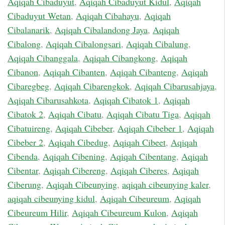
Aqiqah Cibaduyut
,
Aqiqah Cibaduyut Kidul
,
Aqiqah
Cibaduyut Wetan
,
Aqiqah Cibahayu
,
Aqiqah
Cibalanarik
,
Aqiqah Cibalandong Jaya
,
Aqiqah
Cibalong
,
Aqiqah Cibalongsari
,
Aqiqah Cibalung
,
Aqiqah Cibanggala
,
Aqiqah Cibangkong
,
Aqiqah
Cibanon
,
Aqiqah Cibanten
,
Aqiqah Cibanteng
,
Aqiqah
Cibaregbeg
,
Aqiqah Cibarengkok
,
Aqiqah Cibarusahjaya
,
Aqiqah Cibarusahkota
,
Aqiqah Cibatok 1
,
Aqiqah
Cibatok 2
,
Aqiqah Cibatu
,
Aqiqah Cibatu Tiga
,
Aqiqah
Cibatuireng
,
Aqiqah Cibeber
,
Aqiqah Cibeber 1
,
Aqiqah
Cibeber 2
,
Aqiqah Cibedug
,
Aqiqah Cibeet
,
Aqiqah
Cibenda
,
Aqiqah Cibening
,
Aqiqah Cibentang
,
Aqiqah
Cibentar
,
Aqiqah Cibereng
,
Aqiqah Ciberes
,
Aqiqah
Ciberung
,
Aqiqah Cibeunying
,
aqiqah cibeunying kaler
,
aqiqah cibeunying kidul
,
Aqiqah Cibeureum
,
Aqiqah
Cibeureum Hilir
,
Aqiqah Cibeureum Kulon
,
Aqiqah