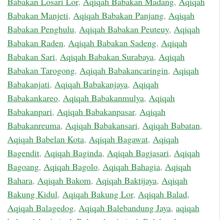
Babakan Losari Lor
,
Aqiqah Babakan Madang
,
Aqiqah
Babakan Manjeti
,
Aqiqah Babakan Panjang
,
Aqiqah
Babakan Penghulu
,
Aqiqah Babakan Peuteuy
,
Aqiqah
Babakan Raden
,
Aqiqah Babakan Sadeng
,
Aqiqah
Babakan Sari
,
Aqiqah Babakan Surabaya
,
Aqiqah
Babakan Tarogong
,
Aqiqah Babakancaringin
,
Aqiqah
Babakanjati
,
Aqiqah Babakanjaya
,
Aqiqah
Babakankareo
,
Aqiqah Babakanmulya
,
Aqiqah
Babakanpari
,
Aqiqah Babakanpasar
,
Aqiqah
Babakanreuma
,
Aqiqah Babakansari
,
Aqiqah Babatan
,
Aqiqah Babelan Kota
,
Aqiqah Bagawat
,
Aqiqah
Bagendit
,
Aqiqah Baginda
,
Aqiqah Bagjasari
,
Aqiqah
Bagoang
,
Aqiqah Bagolo
,
Aqiqah Bahagia
,
Aqiqah
Bahara
,
Aqiqah Bakom
,
Aqiqah Baktijaya
,
Aqiqah
Bakung Kidul
,
Aqiqah Bakung Lor
,
Aqiqah Balad
,
Aqiqah Balagedog
,
Aqiqah Balebandung Jaya
,
aqiqah