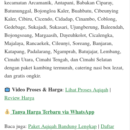
kecamatan Arcamanik, Antapani, Babakan Ciparay,
Batununggal, Bojongloa Kaler, Buahbatu, Cibeunying
Kaler, Cibiru, Cicendo, Cidadap, Cinambo, Coblong,
Gedebage, Sukajadi, Sukasari, Ujungberung, Baleendah,
Bojongsoang, Margaasih, Dayeuhkolot, Cicalengka,
Majalaya, Rancaekek, Cileunyi, Soreang, Banjaran,
Katapang, Padalarang, Ngamprah, Batujajar, Lembang,
Cimahi Utara, Cimahi Tengah, dan Cimahi Selatan
dengan paket kambing termurah, catering nasi box lezat,
dan gratis ongkir.
Video Proses & Harga
:
Lihat Proses Aqiqah
|
Review Harga
Tanya Harga Terbaru via WhatsApp
Baca juga:
Paket Aqiqah Bandung Lengkap
|
Daftar