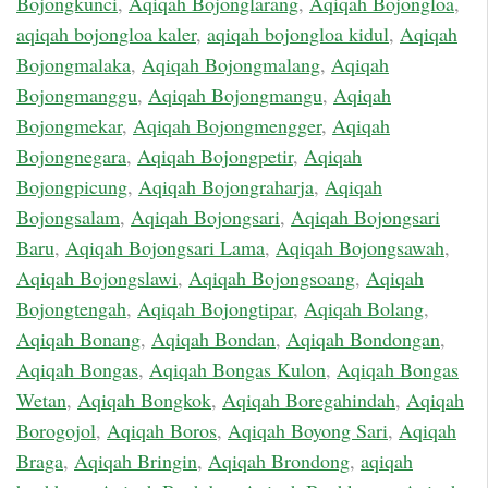
Bojongkunci
,
Aqiqah Bojonglarang
,
Aqiqah Bojongloa
,
aqiqah bojongloa kaler
,
aqiqah bojongloa kidul
,
Aqiqah
Bojongmalaka
,
Aqiqah Bojongmalang
,
Aqiqah
Bojongmanggu
,
Aqiqah Bojongmangu
,
Aqiqah
Bojongmekar
,
Aqiqah Bojongmengger
,
Aqiqah
Bojongnegara
,
Aqiqah Bojongpetir
,
Aqiqah
Bojongpicung
,
Aqiqah Bojongraharja
,
Aqiqah
Bojongsalam
,
Aqiqah Bojongsari
,
Aqiqah Bojongsari
Baru
,
Aqiqah Bojongsari Lama
,
Aqiqah Bojongsawah
,
Aqiqah Bojongslawi
,
Aqiqah Bojongsoang
,
Aqiqah
Bojongtengah
,
Aqiqah Bojongtipar
,
Aqiqah Bolang
,
Aqiqah Bonang
,
Aqiqah Bondan
,
Aqiqah Bondongan
,
Aqiqah Bongas
,
Aqiqah Bongas Kulon
,
Aqiqah Bongas
Wetan
,
Aqiqah Bongkok
,
Aqiqah Boregahindah
,
Aqiqah
Borogojol
,
Aqiqah Boros
,
Aqiqah Boyong Sari
,
Aqiqah
Braga
,
Aqiqah Bringin
,
Aqiqah Brondong
,
aqiqah