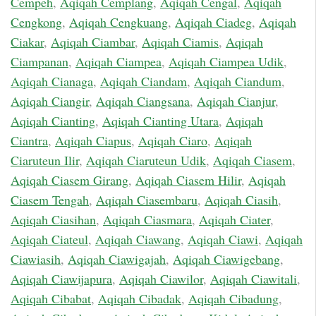
Cempeh
,
Aqiqah Cemplang
,
Aqiqah Cengal
,
Aqiqah
Cengkong
,
Aqiqah Cengkuang
,
Aqiqah Ciadeg
,
Aqiqah
Ciakar
,
Aqiqah Ciambar
,
Aqiqah Ciamis
,
Aqiqah
Ciampanan
,
Aqiqah Ciampea
,
Aqiqah Ciampea Udik
,
Aqiqah Cianaga
,
Aqiqah Ciandam
,
Aqiqah Ciandum
,
Aqiqah Ciangir
,
Aqiqah Ciangsana
,
Aqiqah Cianjur
,
Aqiqah Cianting
,
Aqiqah Cianting Utara
,
Aqiqah
Ciantra
,
Aqiqah Ciapus
,
Aqiqah Ciaro
,
Aqiqah
Ciaruteun Ilir
,
Aqiqah Ciaruteun Udik
,
Aqiqah Ciasem
,
Aqiqah Ciasem Girang
,
Aqiqah Ciasem Hilir
,
Aqiqah
Ciasem Tengah
,
Aqiqah Ciasembaru
,
Aqiqah Ciasih
,
Aqiqah Ciasihan
,
Aqiqah Ciasmara
,
Aqiqah Ciater
,
Aqiqah Ciateul
,
Aqiqah Ciawang
,
Aqiqah Ciawi
,
Aqiqah
Ciawiasih
,
Aqiqah Ciawigajah
,
Aqiqah Ciawigebang
,
Aqiqah Ciawijapura
,
Aqiqah Ciawilor
,
Aqiqah Ciawitali
,
Aqiqah Cibabat
,
Aqiqah Cibadak
,
Aqiqah Cibadung
,