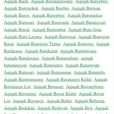
Aqiqah Baok
,
Aqiqah Baranangsiang
,
Aqiqah Baregbeg
,
Aqiqah Barengkok
,
Aqiqah Baribis
,
Aqiqah Barisan
,
Aqiqah Baros
,
Aqiqah Barugbug
,
Aqiqah Barumekar
,
Aqiqah Barusari
,
Aqiqah Barusuda
,
Aqiqah Batangsari
,
Aqiqah Batok
,
Aqiqah Battembat
,
Aqiqah Batu Jajar
,
Aqiqah Batu Layang
,
Aqiqah Batujajar
,
Aqiqah Batujajar
Barat
,
Aqiqah Batujajar Timur
,
Aqiqah Batujaya
,
Aqiqah
Batukaras
,
Aqiqah Batukarut
,
Aqiqah Batulawang
,
Aqiqah Batulayang
,
Aqiqah Batumalang
,
aqiqah
batununggal
,
Aqiqah Baturaden
,
Aqiqah Baturuyuk
,
Aqiqah Batusari
,
Aqiqah Batusumur
,
Aqiqah Batutulis
,
Aqiqah Batutumpang
,
Aqiqah Bayalangu Kidul
,
Aqiqah
Bayalangu Lor
,
Aqiqah Bayasari
,
Aqiqah Bayongbong
,
Aqiqah Bayuning
,
Aqiqah Bayur Kidul
,
Aqiqah Bayur
Lor
,
Aqiqah Bayureja
,
Aqiqah Beber
,
Aqiqah Beberan
,
Aqiqah Bedahan
,
Aqiqah Beduyut
,
Aqiqah Beji
,
Aqiqah