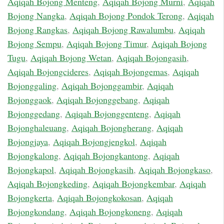
Aqiqah Bojong Menteng
,
Aqiqah Bojong Murni
,
Aqiqah
Bojong Nangka
,
Aqiqah Bojong Pondok Terong
,
Aqiqah
Bojong Rangkas
,
Aqiqah Bojong Rawalumbu
,
Aqiqah
Bojong Sempu
,
Aqiqah Bojong Timur
,
Aqiqah Bojong
Tugu
,
Aqiqah Bojong Wetan
,
Aqiqah Bojongasih
,
Aqiqah Bojongcideres
,
Aqiqah Bojongemas
,
Aqiqah
Bojonggaling
,
Aqiqah Bojonggambir
,
Aqiqah
Bojonggaok
,
Aqiqah Bojonggebang
,
Aqiqah
Bojonggedang
,
Aqiqah Bojonggenteng
,
Aqiqah
Bojonghaleuang
,
Aqiqah Bojongherang
,
Aqiqah
Bojongjaya
,
Aqiqah Bojongjengkol
,
Aqiqah
Bojongkalong
,
Aqiqah Bojongkantong
,
Aqiqah
Bojongkapol
,
Aqiqah Bojongkasih
,
Aqiqah Bojongkaso
,
Aqiqah Bojongkeding
,
Aqiqah Bojongkembar
,
Aqiqah
Bojongkerta
,
Aqiqah Bojongkokosan
,
Aqiqah
Bojongkondang
,
Aqiqah Bojongkoneng
,
Aqiqah