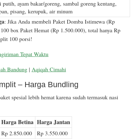
i putih, ayam bakar/goreng, sambal goreng kentang,
apan, pisang, kerupuk, air minum
ga
: Jika Anda membeli Paket Domba Istimewa (Rp
100 box Paket Hemat (Rp 1.500.000), total hanya Rp
lit 100 porsi!
ngiriman Tepat Waktu
qah Bandung
|
Aqiqah Cimahi
mplit – Harga Bundling
aket spesial lebih hemat karena sudah termasuk nasi
Harga Betina
Harga Jantan
Rp 2.850.000
Rp 3.550.000