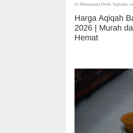
by
Muhammad Dwiki Septianto
o
Harga Aqiqah B
2026 | Murah d
Hemat