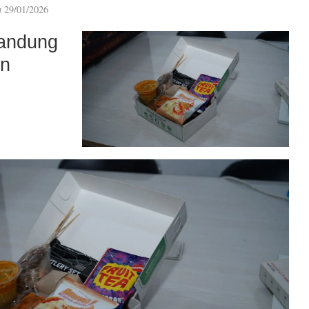
n
29/01/2026
andung
an