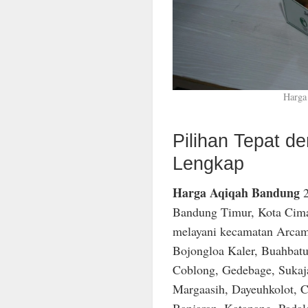
Harga
Pilihan Tepat 
Lengkap
Harga Aqiqah Bandung
2
Bandung Timur, Kota Cima
melayani kecamatan Arcam
Bojongloa Kaler, Buahbatu
Coblong, Gedebage, Sukaja
Margaasih, Dayeuhkolot, C