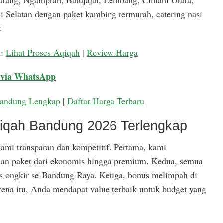
arang, Ngamprah, Batujajar, Lembang, Cimahi Utara,
 Selatan dengan paket kambing termurah, catering nasi
.
a
:
Lihat Proses Aqiqah
|
Review Harga
 via WhatsApp
Bandung Lengkap
|
Daftar Harga Terbaru
qiqah Bandung 2026 Terlengkap
ami transparan dan kompetitif. Pertama, kami
han paket dari ekonomis hingga premium. Kedua, semua
is ongkir se-Bandung Raya. Ketiga, bonus melimpah di
rena itu, Anda mendapat value terbaik untuk budget yang