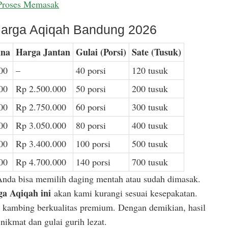
Proses Memasak
arga Aqiqah Bandung 2026
ina
Harga Jantan
Gulai (Porsi)
Sate (Tusuk)
00
–
40 porsi
120 tusuk
00
Rp 2.500.000
50 porsi
200 tusuk
00
Rp 2.750.000
60 porsi
300 tusuk
00
Rp 3.050.000
80 porsi
400 tusuk
00
Rp 3.400.000
100 porsi
500 tusuk
00
Rp 4.700.000
140 porsi
700 tusuk
Anda bisa memilih daging mentah atau sudah dimasak.
a Aqiqah ini
akan kami kurangi sesuai kesepakatan.
or kambing berkualitas premium. Dengan demikian, hasil
ikmat dan gulai gurih lezat.