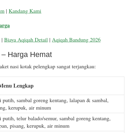
um
|
Kandang Kami
arga
|
Biaya Aqiqah Detail
|
Aqiqah Bandung 2026
k – Harga Hemat
ket nasi kotak pelengkap sangat terjangkau:
 Menu Lengkap
i putih, sambal goreng kentang, lalapan & sambal,
ang, kerupuk, air minum
i putih, telur balado/semur, sambal goreng kentang,
apan, pisang, kerupuk, air minum