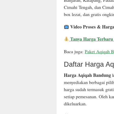
Banjaran, Katapang, Padal
Cimahi Tengah, dan Cimahi
box lezat, dan gratis ongkir
Video Proses & Harg
Tanya Harga Terbaru
Baca juga:
Paket Aqiqah 
Daftar Harga A
Harga Aqiqah Bandung
k
menyediakan berbagai pili
harga sudah termasuk grat
setiap pemesanan. Oleh ka
dikeluarkan.