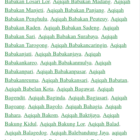
Babakan Losari Lor
,
Aqiqah Babakan Madang
,
Aqiqah
Babakan Manjeti
,
Aqiqah Babakan Panjang
,
Aqiqah
Babakan Penghulu
,
Aqiqah Babakan Peuteuy
,
Aqiqah
Babakan Raden
,
Aqiqah Babakan Sadeng
,
Aqiqah
Babakan Sari
,
Aqiqah Babakan Surabaya
,
Aqiqah
Babakan Tarogong
,
Aqiqah Babakancaringin
,
Aqiqah
Babakanjati
,
Aqiqah Babakanjaya
,
Aqiqah
Babakankareo
,
Aqiqah Babakanmulya
,
Aqiqah
Babakanpari
,
Aqiqah Babakanpasar
,
Aqiqah
Babakanreuma
,
Aqiqah Babakansari
,
Aqiqah Babatan
,
Aqiqah Babelan Kota
,
Aqiqah Bagawat
,
Aqiqah
Bagendit
,
Aqiqah Baginda
,
Aqiqah Bagjasari
,
Aqiqah
Bagoang
,
Aqiqah Bagolo
,
Aqiqah Bahagia
,
Aqiqah
Bahara
,
Aqiqah Bakom
,
Aqiqah Baktijaya
,
Aqiqah
Bakung Kidul
,
Aqiqah Bakung Lor
,
Aqiqah Balad
,
Aqiqah Balagedog
,
Aqiqah Balebandung Jaya
,
aqiqah