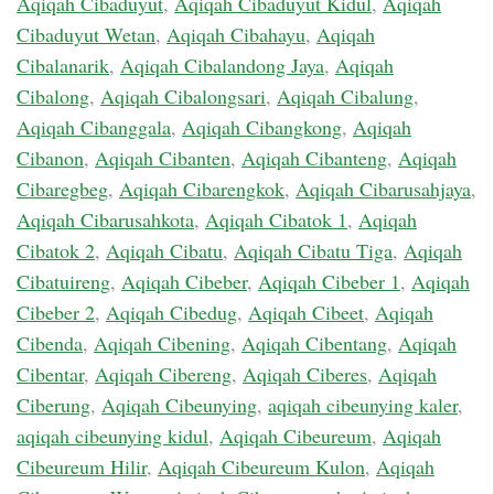
Aqiqah Cibaduyut
,
Aqiqah Cibaduyut Kidul
,
Aqiqah
Cibaduyut Wetan
,
Aqiqah Cibahayu
,
Aqiqah
Cibalanarik
,
Aqiqah Cibalandong Jaya
,
Aqiqah
Cibalong
,
Aqiqah Cibalongsari
,
Aqiqah Cibalung
,
Aqiqah Cibanggala
,
Aqiqah Cibangkong
,
Aqiqah
Cibanon
,
Aqiqah Cibanten
,
Aqiqah Cibanteng
,
Aqiqah
Cibaregbeg
,
Aqiqah Cibarengkok
,
Aqiqah Cibarusahjaya
,
Aqiqah Cibarusahkota
,
Aqiqah Cibatok 1
,
Aqiqah
Cibatok 2
,
Aqiqah Cibatu
,
Aqiqah Cibatu Tiga
,
Aqiqah
Cibatuireng
,
Aqiqah Cibeber
,
Aqiqah Cibeber 1
,
Aqiqah
Cibeber 2
,
Aqiqah Cibedug
,
Aqiqah Cibeet
,
Aqiqah
Cibenda
,
Aqiqah Cibening
,
Aqiqah Cibentang
,
Aqiqah
Cibentar
,
Aqiqah Cibereng
,
Aqiqah Ciberes
,
Aqiqah
Ciberung
,
Aqiqah Cibeunying
,
aqiqah cibeunying kaler
,
aqiqah cibeunying kidul
,
Aqiqah Cibeureum
,
Aqiqah
Cibeureum Hilir
,
Aqiqah Cibeureum Kulon
,
Aqiqah