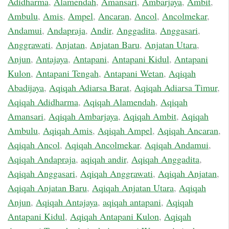
Adidharma
,
Alamendah
,
Amansari
,
Ambarjaya
,
Ambit
,
Ambulu
,
Amis
,
Ampel
,
Ancaran
,
Ancol
,
Ancolmekar
,
Andamui
,
Andapraja
,
Andir
,
Anggadita
,
Anggasari
,
Anggrawati
,
Anjatan
,
Anjatan Baru
,
Anjatan Utara
,
Anjun
,
Antajaya
,
Antapani
,
Antapani Kidul
,
Antapani
Kulon
,
Antapani Tengah
,
Antapani Wetan
,
Aqiqah
Abadijaya
,
Aqiqah Adiarsa Barat
,
Aqiqah Adiarsa Timur
,
Aqiqah Adidharma
,
Aqiqah Alamendah
,
Aqiqah
Amansari
,
Aqiqah Ambarjaya
,
Aqiqah Ambit
,
Aqiqah
Ambulu
,
Aqiqah Amis
,
Aqiqah Ampel
,
Aqiqah Ancaran
,
Aqiqah Ancol
,
Aqiqah Ancolmekar
,
Aqiqah Andamui
,
Aqiqah Andapraja
,
aqiqah andir
,
Aqiqah Anggadita
,
Aqiqah Anggasari
,
Aqiqah Anggrawati
,
Aqiqah Anjatan
,
Aqiqah Anjatan Baru
,
Aqiqah Anjatan Utara
,
Aqiqah
Anjun
,
Aqiqah Antajaya
,
aqiqah antapani
,
Aqiqah
Antapani Kidul
,
Aqiqah Antapani Kulon
,
Aqiqah