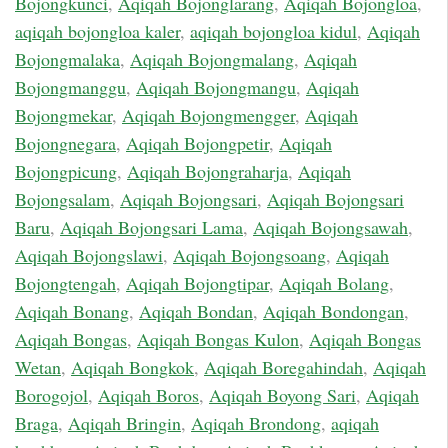
Bojongkunci
,
Aqiqah Bojonglarang
,
Aqiqah Bojongloa
,
aqiqah bojongloa kaler
,
aqiqah bojongloa kidul
,
Aqiqah
Bojongmalaka
,
Aqiqah Bojongmalang
,
Aqiqah
Bojongmanggu
,
Aqiqah Bojongmangu
,
Aqiqah
Bojongmekar
,
Aqiqah Bojongmengger
,
Aqiqah
Bojongnegara
,
Aqiqah Bojongpetir
,
Aqiqah
Bojongpicung
,
Aqiqah Bojongraharja
,
Aqiqah
Bojongsalam
,
Aqiqah Bojongsari
,
Aqiqah Bojongsari
Baru
,
Aqiqah Bojongsari Lama
,
Aqiqah Bojongsawah
,
Aqiqah Bojongslawi
,
Aqiqah Bojongsoang
,
Aqiqah
Bojongtengah
,
Aqiqah Bojongtipar
,
Aqiqah Bolang
,
Aqiqah Bonang
,
Aqiqah Bondan
,
Aqiqah Bondongan
,
Aqiqah Bongas
,
Aqiqah Bongas Kulon
,
Aqiqah Bongas
Wetan
,
Aqiqah Bongkok
,
Aqiqah Boregahindah
,
Aqiqah
Borogojol
,
Aqiqah Boros
,
Aqiqah Boyong Sari
,
Aqiqah
Braga
,
Aqiqah Bringin
,
Aqiqah Brondong
,
aqiqah