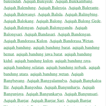
baleendah
,
Aqiqah Balegede
,
Aqiqah Balekambang
,
Aqiqah Balendung
,
Aqiqah Baleraja
,
Aqiqah Balerante
,
Aqiqah Balewangi
,
Aqiqah Balida
,
Aqiqah Balingbing
,
Aqiqah Balokang
,
Aqiqah Balong
,
Aqiqah Balong Gede
,
Aqiqah Balongan
,
Aqiqah Balonggandu
,
Aqiqah
Balongsari
,
Aqiqah Bandasari
,
Aqiqah Bandengan
,
Aqiqah Bandorasa Kulon
,
Aqiqah Bandorasa Wetan
,
aqiqah bandung
,
aqiqah bandung barat
,
aqiqah bandung
hemat
,
aqiqah bandung jawa barat
,
aqiqah bandung
kidul
,
aqiqah bandung kulon
,
aqiqah bandung raya
,
aqiqah bandung selatan
,
aqiqah bandung terbaik
,
aqiqah
bandung utara
,
aqiqah bandung wetan
,
Aqiqah
Bangbayang
,
Aqiqah Banggalamulya
,
Aqiqah Bangkaloa
Ilir
,
Aqiqah Bangodua
,
Aqiqah Bangunharja
,
Aqiqah
Bangunjaya
,
Aqiqah Bangunkarya
,
Aqiqah Bangunsari
,
Aqiqah Banjar
,
Aqiqah Banjar Sari
,
Aqiqah Banjar