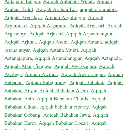
Antapani Tengah
,
Aqiqah Antapani Wetan
,
Aqiqah
Arahan Kidul
,
Aqiqah Arahan Lor
,
aqiqah arcamanik
,
Aqiqah Aren Jaya
,
Aqiqah Argalingga
,
Aqiqah
Argamukti
,
Aqiqah Argapura
,
Aqiqah Argasari
,
Aqiqah
Argasunya
,
Aqiqah Arjasari
,
Aqiqah Arjawinangun
,
Aqiqah Arjuna
,
Aqiqah Asem
,
Aqiqah Astana
,
aqiqah
astana anyar
,
Aqiqah Astana Mukti
,
Aqiqah
Astanajapura
,
Aqiqah Astanalanggar
,
Aqiqah Astapada
,
Aqiqah Atang Senjaya
,
Aqiqah Awassagara
,
Aqiqah
Awilega
,
Aqiqah Awiluar
,
Aqiqah Awirarangan
,
Aqiqah
Babadan
,
Aqiqah Babajurang
,
Aqiqah Babakan
,
Aqiqah
Babakan Anyar
,
Aqiqah Babakan Asem
,
Aqiqah
Babakan Asih
,
Aqiqah Babakan Ciamis
,
Aqiqah
Babakan Cikao
,
aqiqah babakan ciparay
,
Aqiqah
Babakan Gebang
,
Aqiqah Babakan Jawa
,
Aqiqah
Babakan Karet
,
Aqiqah Babakan Losari
,
Aqiqah