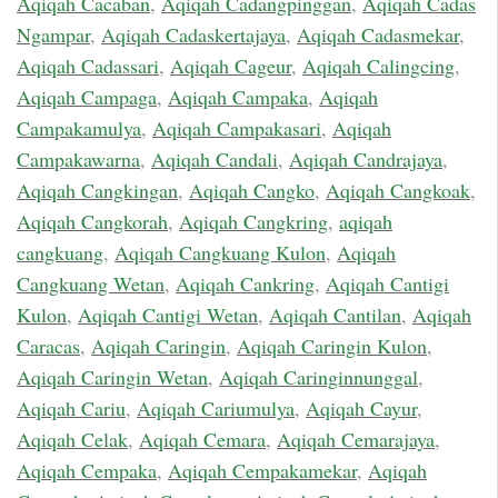
Aqiqah Cacaban
,
Aqiqah Cadangpinggan
,
Aqiqah Cadas
Ngampar
,
Aqiqah Cadaskertajaya
,
Aqiqah Cadasmekar
,
Aqiqah Cadassari
,
Aqiqah Cageur
,
Aqiqah Calingcing
,
Aqiqah Campaga
,
Aqiqah Campaka
,
Aqiqah
Campakamulya
,
Aqiqah Campakasari
,
Aqiqah
Campakawarna
,
Aqiqah Candali
,
Aqiqah Candrajaya
,
Aqiqah Cangkingan
,
Aqiqah Cangko
,
Aqiqah Cangkoak
,
Aqiqah Cangkorah
,
Aqiqah Cangkring
,
aqiqah
cangkuang
,
Aqiqah Cangkuang Kulon
,
Aqiqah
Cangkuang Wetan
,
Aqiqah Cankring
,
Aqiqah Cantigi
Kulon
,
Aqiqah Cantigi Wetan
,
Aqiqah Cantilan
,
Aqiqah
Caracas
,
Aqiqah Caringin
,
Aqiqah Caringin Kulon
,
Aqiqah Caringin Wetan
,
Aqiqah Caringinnunggal
,
Aqiqah Cariu
,
Aqiqah Cariumulya
,
Aqiqah Cayur
,
Aqiqah Celak
,
Aqiqah Cemara
,
Aqiqah Cemarajaya
,
Aqiqah Cempaka
,
Aqiqah Cempakamekar
,
Aqiqah