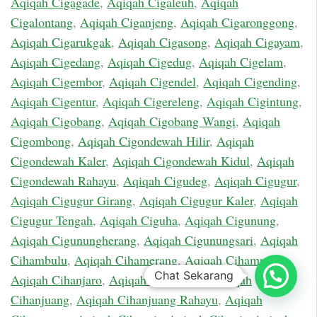
Aqiqah Cigagade
,
Aqiqah Cigaleuh
,
Aqiqah
Cigalontang
,
Aqiqah Ciganjeng
,
Aqiqah Cigaronggong
,
Aqiqah Cigarukgak
,
Aqiqah Cigasong
,
Aqiqah Cigayam
,
Aqiqah Cigedang
,
Aqiqah Cigedug
,
Aqiqah Cigelam
,
Aqiqah Cigembor
,
Aqiqah Cigendel
,
Aqiqah Cigending
,
Aqiqah Cigentur
,
Aqiqah Cigereleng
,
Aqiqah Cigintung
,
Aqiqah Cigobang
,
Aqiqah Cigobang Wangi
,
Aqiqah
Cigombong
,
Aqiqah Cigondewah Hilir
,
Aqiqah
Cigondewah Kaler
,
Aqiqah Cigondewah Kidul
,
Aqiqah
Cigondewah Rahayu
,
Aqiqah Cigudeg
,
Aqiqah Cigugur
,
Aqiqah Cigugur Girang
,
Aqiqah Cigugur Kaler
,
Aqiqah
Cigugur Tengah
,
Aqiqah Ciguha
,
Aqiqah Cigunung
,
Aqiqah Cigunungherang
,
Aqiqah Cigunungsari
,
Aqiqah
Cihambulu
,
Aqiqah Cihamerang
,
Aqiqah Cihampelas
,
Chat Sekarang
Aqiqah Cihanjaro
,
Aqiqah Cihanjawar
,
Aqiqah
Cihanjuang
,
Aqiqah Cihanjuang Rahayu
,
Aqiqah