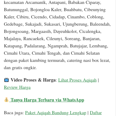
kecamatan Arcamanik, Antapani, Babakan Ciparay,
Batununggal, Bojongloa Kaler, Buahbatu, Cibeunying
Kaler, Cibiru, Cicendo, Cidadap, Cinambo, Coblong,
Gedebage, Sukajadi, Sukasari, Ujungberung, Baleendah,
Bojongsoang, Margaasih, Dayeuhkolot, Cicalengka,
Majalaya, Rancaekek, Cileunyi, Soreang, Banjaran,
Katapang, Padalarang, Ngamprah, Batujajar, Lembang,
Cimahi Utara, Cimahi Tengah, dan Cimahi Selatan
dengan paket kambing termurah, catering nasi box lezat,
dan gratis ongkir.
Video Proses & Harga
:
Lihat Proses Aqiqah
|
Review Harga
Tanya Harga Terbaru via WhatsApp
Baca juga:
Paket Aqiqah Bandung Lengkap
|
Daftar