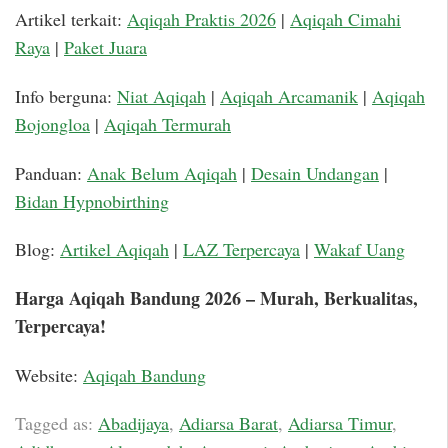
Artikel terkait:
Aqiqah Praktis 2026
|
Aqiqah Cimahi
Raya
|
Paket Juara
Info berguna:
Niat Aqiqah
|
Aqiqah Arcamanik
|
Aqiqah
Bojongloa
|
Aqiqah Termurah
Panduan:
Anak Belum Aqiqah
|
Desain Undangan
|
Bidan Hypnobirthing
Blog:
Artikel Aqiqah
|
LAZ Terpercaya
|
Wakaf Uang
Harga Aqiqah Bandung 2026 – Murah, Berkualitas,
Terpercaya!
Website:
Aqiqah Bandung
Tagged as:
Abadijaya
,
Adiarsa Barat
,
Adiarsa Timur
,