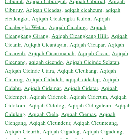
Cibunut
,
Aqiqah Ciburayut
,
Aqiqah Ciburial
,
Aqiqah
Ciburuy
,
Aqiqah Cicadas
,
aqiqah cicaheum
,
aqiqah
cicalengka
,
Aqiqah Cicalengka Kulon
,
Aqiqah
Cicalengka Wetan
,
Aqiqah Cicalung
,
Aqiqah
Cicangkang Girang
,
Aqiqah Cicangkang Hilir
,
Aqiqah
Cicanir
,
Aqiqah Cicantayan
,
Aqiqah Cicapar
,
Aqiqah
Cicareuh
,
Aqiqah Cicarimanah
,
Aqiqah Cicau
,
Aqiqah
Cicenang
,
aqiqah cicendo
,
Aqiqah Cicinde Selatan
,
Aqiqah Cicinde Utara
,
Aqiqah Cicukang
,
Aqiqah
Cicurug
,
Aqiqah Cidadali
,
aqiqah cidadap
,
Aqiqah
Cidahu
,
Aqiqah Cidamar
,
Aqiqah Cidatar
,
Aqiqah
Cidempet
,
Aqiqah Cidenok
,
Aqiqah Ciderum
,
Aqiqah
Cidokom
,
Aqiqah Cidolog
,
Aqiqah Cidugaleun
,
Aqiqah
Cidulang
,
Aqiqah Ciela
,
Aqiqah Ciemas
,
Aqiqah
Ciengang
,
Aqiqah Cieundeur
,
Aqiqah Cieunteung
,
Aqiqah Cieurih
,
Aqiqah Cigadog
,
Aqiqah Cigadung
,