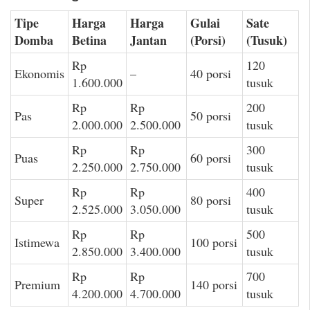
Tipe
Harga
Harga
Gulai
Sate
Domba
Betina
Jantan
(Porsi)
(Tusuk)
Rp
120
Ekonomis
–
40 porsi
1.600.000
tusuk
Rp
Rp
200
Pas
50 porsi
2.000.000
2.500.000
tusuk
Rp
Rp
300
Puas
60 porsi
2.250.000
2.750.000
tusuk
Rp
Rp
400
Super
80 porsi
2.525.000
3.050.000
tusuk
Rp
Rp
500
Istimewa
100 porsi
2.850.000
3.400.000
tusuk
Rp
Rp
700
Premium
140 porsi
4.200.000
4.700.000
tusuk