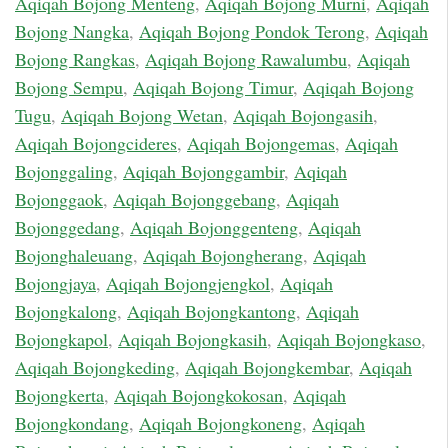
Aqiqah Bojong Menteng
,
Aqiqah Bojong Murni
,
Aqiqah
Bojong Nangka
,
Aqiqah Bojong Pondok Terong
,
Aqiqah
Bojong Rangkas
,
Aqiqah Bojong Rawalumbu
,
Aqiqah
Bojong Sempu
,
Aqiqah Bojong Timur
,
Aqiqah Bojong
Tugu
,
Aqiqah Bojong Wetan
,
Aqiqah Bojongasih
,
Aqiqah Bojongcideres
,
Aqiqah Bojongemas
,
Aqiqah
Bojonggaling
,
Aqiqah Bojonggambir
,
Aqiqah
Bojonggaok
,
Aqiqah Bojonggebang
,
Aqiqah
Bojonggedang
,
Aqiqah Bojonggenteng
,
Aqiqah
Bojonghaleuang
,
Aqiqah Bojongherang
,
Aqiqah
Bojongjaya
,
Aqiqah Bojongjengkol
,
Aqiqah
Bojongkalong
,
Aqiqah Bojongkantong
,
Aqiqah
Bojongkapol
,
Aqiqah Bojongkasih
,
Aqiqah Bojongkaso
,
Aqiqah Bojongkeding
,
Aqiqah Bojongkembar
,
Aqiqah
Bojongkerta
,
Aqiqah Bojongkokosan
,
Aqiqah
Bojongkondang
,
Aqiqah Bojongkoneng
,
Aqiqah