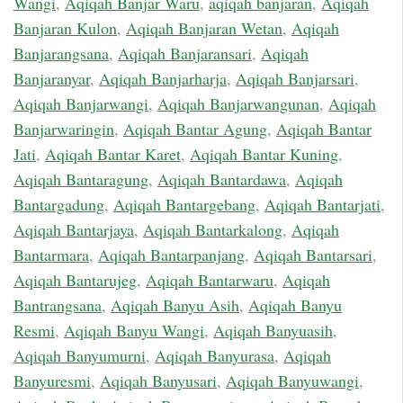
Wangi
,
Aqiqah Banjar Waru
,
aqiqah banjaran
,
Aqiqah
Banjaran Kulon
,
Aqiqah Banjaran Wetan
,
Aqiqah
Banjarangsana
,
Aqiqah Banjaransari
,
Aqiqah
Banjaranyar
,
Aqiqah Banjarharja
,
Aqiqah Banjarsari
,
Aqiqah Banjarwangi
,
Aqiqah Banjarwangunan
,
Aqiqah
Banjarwaringin
,
Aqiqah Bantar Agung
,
Aqiqah Bantar
Jati
,
Aqiqah Bantar Karet
,
Aqiqah Bantar Kuning
,
Aqiqah Bantaragung
,
Aqiqah Bantardawa
,
Aqiqah
Bantargadung
,
Aqiqah Bantargebang
,
Aqiqah Bantarjati
,
Aqiqah Bantarjaya
,
Aqiqah Bantarkalong
,
Aqiqah
Bantarmara
,
Aqiqah Bantarpanjang
,
Aqiqah Bantarsari
,
Aqiqah Bantarujeg
,
Aqiqah Bantarwaru
,
Aqiqah
Bantrangsana
,
Aqiqah Banyu Asih
,
Aqiqah Banyu
Resmi
,
Aqiqah Banyu Wangi
,
Aqiqah Banyuasih
,
Aqiqah Banyumurni
,
Aqiqah Banyurasa
,
Aqiqah
Banyuresmi
,
Aqiqah Banyusari
,
Aqiqah Banyuwangi
,