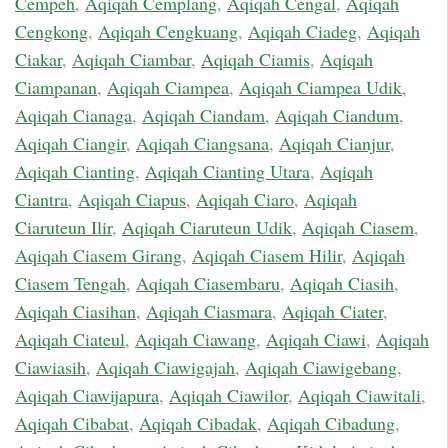
Cempeh
,
Aqiqah Cemplang
,
Aqiqah Cengal
,
Aqiqah
Cengkong
,
Aqiqah Cengkuang
,
Aqiqah Ciadeg
,
Aqiqah
Ciakar
,
Aqiqah Ciambar
,
Aqiqah Ciamis
,
Aqiqah
Ciampanan
,
Aqiqah Ciampea
,
Aqiqah Ciampea Udik
,
Aqiqah Cianaga
,
Aqiqah Ciandam
,
Aqiqah Ciandum
,
Aqiqah Ciangir
,
Aqiqah Ciangsana
,
Aqiqah Cianjur
,
Aqiqah Cianting
,
Aqiqah Cianting Utara
,
Aqiqah
Ciantra
,
Aqiqah Ciapus
,
Aqiqah Ciaro
,
Aqiqah
Ciaruteun Ilir
,
Aqiqah Ciaruteun Udik
,
Aqiqah Ciasem
,
Aqiqah Ciasem Girang
,
Aqiqah Ciasem Hilir
,
Aqiqah
Ciasem Tengah
,
Aqiqah Ciasembaru
,
Aqiqah Ciasih
,
Aqiqah Ciasihan
,
Aqiqah Ciasmara
,
Aqiqah Ciater
,
Aqiqah Ciateul
,
Aqiqah Ciawang
,
Aqiqah Ciawi
,
Aqiqah
Ciawiasih
,
Aqiqah Ciawigajah
,
Aqiqah Ciawigebang
,
Aqiqah Ciawijapura
,
Aqiqah Ciawilor
,
Aqiqah Ciawitali
,
Aqiqah Cibabat
,
Aqiqah Cibadak
,
Aqiqah Cibadung
,