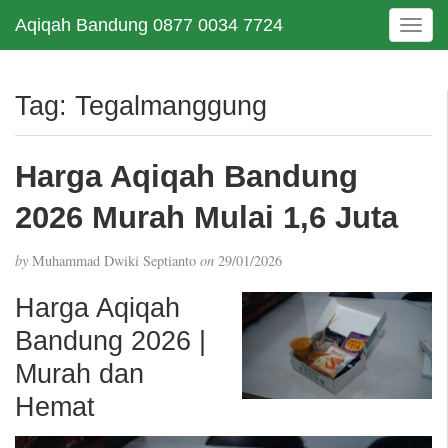
Aqiqah Bandung 0877 0034 7724
T
o
g
g
Tag:
Tegalmanggung
l
e
n
Harga Aqiqah Bandung
a
v
2026 Murah Mulai 1,6 Juta
i
g
by
Muhammad Dwiki Septianto
on
29/01/2026
a
t
Harga Aqiqah
i
Bandung 2026 |
o
n
Murah dan
Hemat