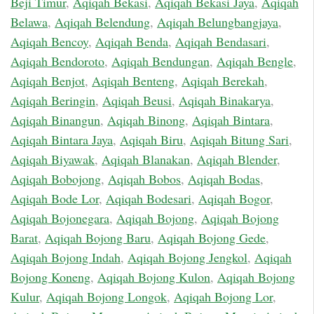
Beji Timur
,
Aqiqah Bekasi
,
Aqiqah Bekasi Jaya
,
Aqiqah
Belawa
,
Aqiqah Belendung
,
Aqiqah Belungbangjaya
,
Aqiqah Bencoy
,
Aqiqah Benda
,
Aqiqah Bendasari
,
Aqiqah Bendoroto
,
Aqiqah Bendungan
,
Aqiqah Bengle
,
Aqiqah Benjot
,
Aqiqah Benteng
,
Aqiqah Berekah
,
Aqiqah Beringin
,
Aqiqah Beusi
,
Aqiqah Binakarya
,
Aqiqah Binangun
,
Aqiqah Binong
,
Aqiqah Bintara
,
Aqiqah Bintara Jaya
,
Aqiqah Biru
,
Aqiqah Bitung Sari
,
Aqiqah Biyawak
,
Aqiqah Blanakan
,
Aqiqah Blender
,
Aqiqah Bobojong
,
Aqiqah Bobos
,
Aqiqah Bodas
,
Aqiqah Bode Lor
,
Aqiqah Bodesari
,
Aqiqah Bogor
,
Aqiqah Bojonegara
,
Aqiqah Bojong
,
Aqiqah Bojong
Barat
,
Aqiqah Bojong Baru
,
Aqiqah Bojong Gede
,
Aqiqah Bojong Indah
,
Aqiqah Bojong Jengkol
,
Aqiqah
Bojong Koneng
,
Aqiqah Bojong Kulon
,
Aqiqah Bojong
Kulur
,
Aqiqah Bojong Longok
,
Aqiqah Bojong Lor
,