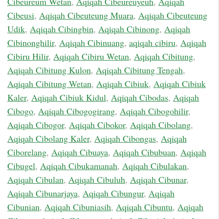
Cibeureum Wetan
,
Aqiqah Cibeureuyeuh
,
Aqiqah
Cibeusi
,
Aqiqah Cibeuteung Muara
,
Aqiqah Cibeuteung
Udik
,
Aqiqah Cibingbin
,
Aqiqah Cibinong
,
Aqiqah
Cibinonghilir
,
Aqiqah Cibinuang
,
aqiqah cibiru
,
Aqiqah
Cibiru Hilir
,
Aqiqah Cibiru Wetan
,
Aqiqah Cibitung
,
Aqiqah Cibitung Kulon
,
Aqiqah Cibitung Tengah
,
Aqiqah Cibitung Wetan
,
Aqiqah Cibiuk
,
Aqiqah Cibiuk
Kaler
,
Aqiqah Cibiuk Kidul
,
Aqiqah Cibodas
,
Aqiqah
Cibogo
,
Aqiqah Cibogogirang
,
Aqiqah Cibogohilir
,
Aqiqah Cibogor
,
Aqiqah Cibokor
,
Aqiqah Cibolang
,
Aqiqah Cibolang Kaler
,
Aqiqah Cibongas
,
Aqiqah
Ciborelang
,
Aqiqah Cibuaya
,
Aqiqah Cibubuan
,
Aqiqah
Cibugel
,
Aqiqah Cibukamanah
,
Aqiqah Cibulakan
,
Aqiqah Cibulan
,
Aqiqah Cibuluh
,
Aqiqah Cibunar
,
Aqiqah Cibunarjaya
,
Aqiqah Cibungur
,
Aqiqah
Cibunian
,
Aqiqah Cibuniasih
,
Aqiqah Cibuntu
,
Aqiqah