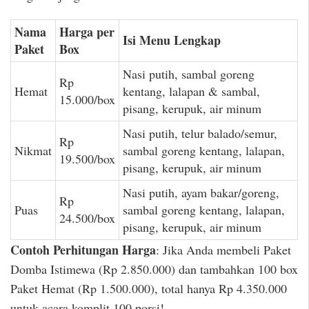
Nama
Harga per
Isi Menu Lengkap
Paket
Box
Nasi putih, sambal goreng
Rp
Hemat
kentang, lalapan & sambal,
15.000/box
pisang, kerupuk, air minum
Nasi putih, telur balado/semur,
Rp
Nikmat
sambal goreng kentang, lalapan,
19.500/box
pisang, kerupuk, air minum
Nasi putih, ayam bakar/goreng,
Rp
Puas
sambal goreng kentang, lalapan,
24.500/box
pisang, kerupuk, air minum
Contoh Perhitungan Harga
: Jika Anda membeli Paket
Domba Istimewa (Rp 2.850.000) dan tambahkan 100 box
Paket Hemat (Rp 1.500.000), total hanya Rp 4.350.000
untuk acara komplit 100 porsi!