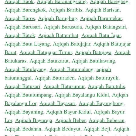
Aqiqah Baok
,
Aqiqah Baranangsiang
,
Aqiqah Baregbeg
,
Aqiqah Barengkok
,
Aqiqah Baribis
,
Aqiqah Barisan
,
Aqiqah Baros
,
Aqiqah Barugbug
,
Aqiqah Barumekar
,
Aqiqah Barusari
,
Aqiqah Barusuda
,
Aqiqah Batangsari
,
Aqiqah Batok
,
Aqiqah Battembat
,
Aqiqah Batu Jajar
,
Aqiqah Batu Layang
,
Aqiqah Batujajar
,
Aqiqah Batujajar
Barat
,
Aqiqah Batujajar Timur
,
Aqiqah Batujaya
,
Aqiqah
Batukaras
,
Aqiqah Batukarut
,
Aqiqah Batulawang
,
Aqiqah Batulayang
,
Aqiqah Batumalang
,
aqiqah
batununggal
,
Aqiqah Baturaden
,
Aqiqah Baturuyuk
,
Aqiqah Batusari
,
Aqiqah Batusumur
,
Aqiqah Batutulis
,
Aqiqah Batutumpang
,
Aqiqah Bayalangu Kidul
,
Aqiqah
Bayalangu Lor
,
Aqiqah Bayasari
,
Aqiqah Bayongbong
,
Aqiqah Bayuning
,
Aqiqah Bayur Kidul
,
Aqiqah Bayur
Lor
,
Aqiqah Bayureja
,
Aqiqah Beber
,
Aqiqah Beberan
,
Aqiqah Bedahan
,
Aqiqah Beduyut
,
Aqiqah Beji
,
Aqiqah