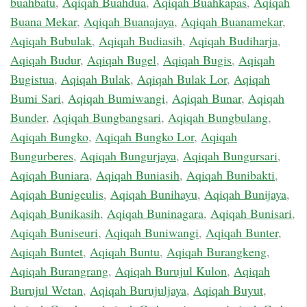
buahbatu
,
Aqiqah Buahdua
,
Aqiqah Buahkapas
,
Aqiqah
Buana Mekar
,
Aqiqah Buanajaya
,
Aqiqah Buanamekar
,
Aqiqah Bubulak
,
Aqiqah Budiasih
,
Aqiqah Budiharja
,
Aqiqah Budur
,
Aqiqah Bugel
,
Aqiqah Bugis
,
Aqiqah
Bugistua
,
Aqiqah Bulak
,
Aqiqah Bulak Lor
,
Aqiqah
Bumi Sari
,
Aqiqah Bumiwangi
,
Aqiqah Bunar
,
Aqiqah
Bunder
,
Aqiqah Bungbangsari
,
Aqiqah Bungbulang
,
Aqiqah Bungko
,
Aqiqah Bungko Lor
,
Aqiqah
Bungurberes
,
Aqiqah Bungurjaya
,
Aqiqah Bungursari
,
Aqiqah Buniara
,
Aqiqah Buniasih
,
Aqiqah Bunibakti
,
Aqiqah Bunigeulis
,
Aqiqah Bunihayu
,
Aqiqah Bunijaya
,
Aqiqah Bunikasih
,
Aqiqah Buninagara
,
Aqiqah Bunisari
,
Aqiqah Buniseuri
,
Aqiqah Buniwangi
,
Aqiqah Bunter
,
Aqiqah Buntet
,
Aqiqah Buntu
,
Aqiqah Burangkeng
,
Aqiqah Burangrang
,
Aqiqah Burujul Kulon
,
Aqiqah
Burujul Wetan
,
Aqiqah Burujuljaya
,
Aqiqah Buyut
,