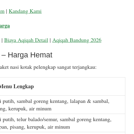
um
|
Kandang Kami
arga
|
Biaya Aqiqah Detail
|
Aqiqah Bandung 2026
k – Harga Hemat
ket nasi kotak pelengkap sangat terjangkau:
 Menu Lengkap
i putih, sambal goreng kentang, lalapan & sambal,
ang, kerupuk, air minum
i putih, telur balado/semur, sambal goreng kentang,
apan, pisang, kerupuk, air minum