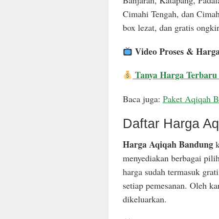
Banjaran, Katapang, Padal
Cimahi Tengah, dan Cimahi
box lezat, dan gratis ongkir
Video Proses & Harg
Tanya Harga Terbaru
Baca juga:
Paket Aqiqah 
Daftar Harga A
Harga Aqiqah Bandung
k
menyediakan berbagai pili
harga sudah termasuk grat
setiap pemesanan. Oleh ka
dikeluarkan.