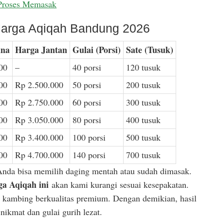
Proses Memasak
arga Aqiqah Bandung 2026
ina
Harga Jantan
Gulai (Porsi)
Sate (Tusuk)
00
–
40 porsi
120 tusuk
00
Rp 2.500.000
50 porsi
200 tusuk
00
Rp 2.750.000
60 porsi
300 tusuk
00
Rp 3.050.000
80 porsi
400 tusuk
00
Rp 3.400.000
100 porsi
500 tusuk
00
Rp 4.700.000
140 porsi
700 tusuk
Anda bisa memilih daging mentah atau sudah dimasak.
a Aqiqah ini
akan kami kurangi sesuai kesepakatan.
or kambing berkualitas premium. Dengan demikian, hasil
ikmat dan gulai gurih lezat.