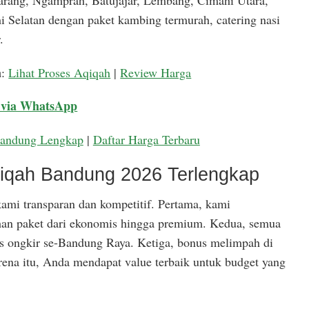
arang, Ngamprah, Batujajar, Lembang, Cimahi Utara,
 Selatan dengan paket kambing termurah, catering nasi
.
a
:
Lihat Proses Aqiqah
|
Review Harga
 via WhatsApp
Bandung Lengkap
|
Daftar Harga Terbaru
qiqah Bandung 2026 Terlengkap
ami transparan dan kompetitif. Pertama, kami
han paket dari ekonomis hingga premium. Kedua, semua
is ongkir se-Bandung Raya. Ketiga, bonus melimpah di
rena itu, Anda mendapat value terbaik untuk budget yang