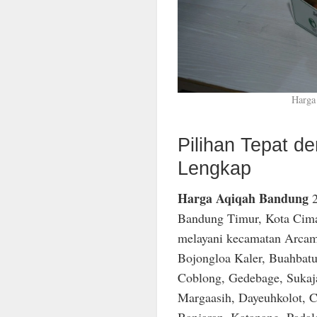
Harga
Pilihan Tepat 
Lengkap
Harga Aqiqah Bandung
2
Bandung Timur, Kota Cima
melayani kecamatan Arcam
Bojongloa Kaler, Buahbatu
Coblong, Gedebage, Sukaja
Margaasih, Dayeuhkolot, C