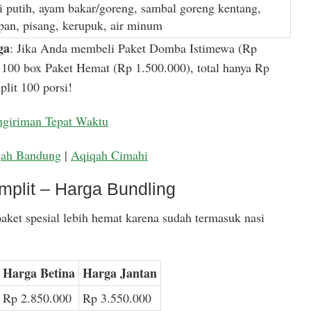
i putih, ayam bakar/goreng, sambal goreng kentang,
apan, pisang, kerupuk, air minum
ga
: Jika Anda membeli Paket Domba Istimewa (Rp
100 box Paket Hemat (Rp 1.500.000), total hanya Rp
lit 100 porsi!
ngiriman Tepat Waktu
qah Bandung
|
Aqiqah Cimahi
mplit – Harga Bundling
aket spesial lebih hemat karena sudah termasuk nasi
Harga Betina
Harga Jantan
Rp 2.850.000
Rp 3.550.000