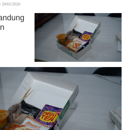
n
29/01/2026
andung
an