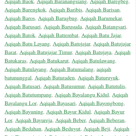
Aqiqah Baok
,
Aqiqah Baranangsiang
,
Aqiqah Baregbeg
,
Aqiqah Barengkok
,
Aqiqah Baribis
,
Aqiqah Barisan
,
Aqiqah Baros
,
Aqiqah Barugbug
,
Aqiqah Barumekar
,
Aqiqah Barusari
,
Aqiqah Barusuda
,
Aqiqah Batangsari
,
Aqiqah Batok
,
Aqiqah Battembat
,
Aqiqah Batu Jajar
,
Aqiqah Batu Layang
,
Aqiqah Batujajar
,
Aqiqah Batujajar
Barat
,
Aqiqah Batujajar Timur
,
Aqiqah Batujaya
,
Aqiqah
Batukaras
,
Aqiqah Batukarut
,
Aqiqah Batulawang
,
Aqiqah Batulayang
,
Aqiqah Batumalang
,
aqiqah
batununggal
,
Aqiqah Baturaden
,
Aqiqah Baturuyuk
,
Aqiqah Batusari
,
Aqiqah Batusumur
,
Aqiqah Batutulis
,
Aqiqah Batutumpang
,
Aqiqah Bayalangu Kidul
,
Aqiqah
Bayalangu Lor
,
Aqiqah Bayasari
,
Aqiqah Bayongbong
,
Aqiqah Bayuning
,
Aqiqah Bayur Kidul
,
Aqiqah Bayur
Lor
,
Aqiqah Bayureja
,
Aqiqah Beber
,
Aqiqah Beberan
,
Aqiqah Bedahan
,
Aqiqah Beduyut
,
Aqiqah Beji
,
Aqiqah