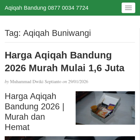
Aqiqah Bandung 0877 0034 7724
T
o
g
g
Tag:
Aqiqah Buniwangi
l
e
n
Harga Aqiqah Bandung
a
v
2026 Murah Mulai 1,6 Juta
i
g
by
Muhammad Dwiki Septianto
on
29/01/2026
a
t
Harga Aqiqah
i
Bandung 2026 |
o
n
Murah dan
Hemat