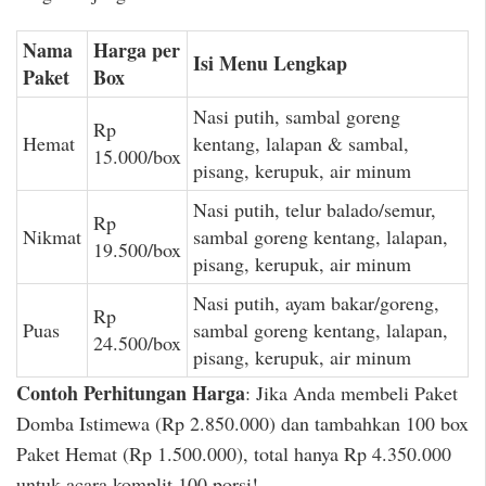
Nama
Harga per
Isi Menu Lengkap
Paket
Box
Nasi putih, sambal goreng
Rp
Hemat
kentang, lalapan & sambal,
15.000/box
pisang, kerupuk, air minum
Nasi putih, telur balado/semur,
Rp
Nikmat
sambal goreng kentang, lalapan,
19.500/box
pisang, kerupuk, air minum
Nasi putih, ayam bakar/goreng,
Rp
Puas
sambal goreng kentang, lalapan,
24.500/box
pisang, kerupuk, air minum
Contoh Perhitungan Harga
: Jika Anda membeli Paket
Domba Istimewa (Rp 2.850.000) dan tambahkan 100 box
Paket Hemat (Rp 1.500.000), total hanya Rp 4.350.000
untuk acara komplit 100 porsi!