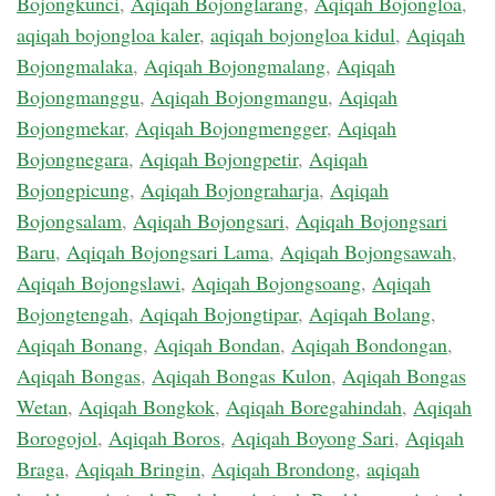
Bojongkunci
,
Aqiqah Bojonglarang
,
Aqiqah Bojongloa
,
aqiqah bojongloa kaler
,
aqiqah bojongloa kidul
,
Aqiqah
Bojongmalaka
,
Aqiqah Bojongmalang
,
Aqiqah
Bojongmanggu
,
Aqiqah Bojongmangu
,
Aqiqah
Bojongmekar
,
Aqiqah Bojongmengger
,
Aqiqah
Bojongnegara
,
Aqiqah Bojongpetir
,
Aqiqah
Bojongpicung
,
Aqiqah Bojongraharja
,
Aqiqah
Bojongsalam
,
Aqiqah Bojongsari
,
Aqiqah Bojongsari
Baru
,
Aqiqah Bojongsari Lama
,
Aqiqah Bojongsawah
,
Aqiqah Bojongslawi
,
Aqiqah Bojongsoang
,
Aqiqah
Bojongtengah
,
Aqiqah Bojongtipar
,
Aqiqah Bolang
,
Aqiqah Bonang
,
Aqiqah Bondan
,
Aqiqah Bondongan
,
Aqiqah Bongas
,
Aqiqah Bongas Kulon
,
Aqiqah Bongas
Wetan
,
Aqiqah Bongkok
,
Aqiqah Boregahindah
,
Aqiqah
Borogojol
,
Aqiqah Boros
,
Aqiqah Boyong Sari
,
Aqiqah
Braga
,
Aqiqah Bringin
,
Aqiqah Brondong
,
aqiqah