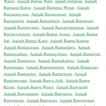
Wangi
,
Aqiqah Banjar Waru
,
aqiqah banjaran
,
Aqiqah
Banjaran Kulon
,
Aqiqah Banjaran Wetan
,
Aqiqah
Banjarangsana
,
Aqiqah Banjaransari
,
Aqiqah
Banjaranyar
,
Aqiqah Banjarharja
,
Aqiqah Banjarsari
,
Aqiqah Banjarwangi
,
Aqiqah Banjarwangunan
,
Aqiqah
Banjarwaringin
,
Aqiqah Bantar Agung
,
Aqiqah Bantar
Jati
,
Aqiqah Bantar Karet
,
Aqiqah Bantar Kuning
,
Aqiqah Bantaragung
,
Aqiqah Bantardawa
,
Aqiqah
Bantargadung
,
Aqiqah Bantargebang
,
Aqiqah Bantarjati
,
Aqiqah Bantarjaya
,
Aqiqah Bantarkalong
,
Aqiqah
Bantarmara
,
Aqiqah Bantarpanjang
,
Aqiqah Bantarsari
,
Aqiqah Bantarujeg
,
Aqiqah Bantarwaru
,
Aqiqah
Bantrangsana
,
Aqiqah Banyu Asih
,
Aqiqah Banyu
Resmi
,
Aqiqah Banyu Wangi
,
Aqiqah Banyuasih
,
Aqiqah Banyumurni
,
Aqiqah Banyurasa
,
Aqiqah
Banyuresmi
,
Aqiqah Banyusari
,
Aqiqah Banyuwangi
,