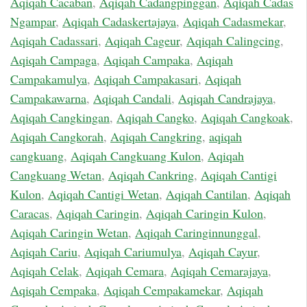
Aqiqah Cacaban
,
Aqiqah Cadangpinggan
,
Aqiqah Cadas
Ngampar
,
Aqiqah Cadaskertajaya
,
Aqiqah Cadasmekar
,
Aqiqah Cadassari
,
Aqiqah Cageur
,
Aqiqah Calingcing
,
Aqiqah Campaga
,
Aqiqah Campaka
,
Aqiqah
Campakamulya
,
Aqiqah Campakasari
,
Aqiqah
Campakawarna
,
Aqiqah Candali
,
Aqiqah Candrajaya
,
Aqiqah Cangkingan
,
Aqiqah Cangko
,
Aqiqah Cangkoak
,
Aqiqah Cangkorah
,
Aqiqah Cangkring
,
aqiqah
cangkuang
,
Aqiqah Cangkuang Kulon
,
Aqiqah
Cangkuang Wetan
,
Aqiqah Cankring
,
Aqiqah Cantigi
Kulon
,
Aqiqah Cantigi Wetan
,
Aqiqah Cantilan
,
Aqiqah
Caracas
,
Aqiqah Caringin
,
Aqiqah Caringin Kulon
,
Aqiqah Caringin Wetan
,
Aqiqah Caringinnunggal
,
Aqiqah Cariu
,
Aqiqah Cariumulya
,
Aqiqah Cayur
,
Aqiqah Celak
,
Aqiqah Cemara
,
Aqiqah Cemarajaya
,
Aqiqah Cempaka
,
Aqiqah Cempakamekar
,
Aqiqah