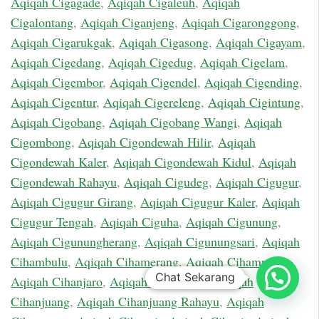
Aqiqah Cigagade
,
Aqiqah Cigaleuh
,
Aqiqah
Cigalontang
,
Aqiqah Ciganjeng
,
Aqiqah Cigaronggong
,
Aqiqah Cigarukgak
,
Aqiqah Cigasong
,
Aqiqah Cigayam
,
Aqiqah Cigedang
,
Aqiqah Cigedug
,
Aqiqah Cigelam
,
Aqiqah Cigembor
,
Aqiqah Cigendel
,
Aqiqah Cigending
,
Aqiqah Cigentur
,
Aqiqah Cigereleng
,
Aqiqah Cigintung
,
Aqiqah Cigobang
,
Aqiqah Cigobang Wangi
,
Aqiqah
Cigombong
,
Aqiqah Cigondewah Hilir
,
Aqiqah
Cigondewah Kaler
,
Aqiqah Cigondewah Kidul
,
Aqiqah
Cigondewah Rahayu
,
Aqiqah Cigudeg
,
Aqiqah Cigugur
,
Aqiqah Cigugur Girang
,
Aqiqah Cigugur Kaler
,
Aqiqah
Cigugur Tengah
,
Aqiqah Ciguha
,
Aqiqah Cigunung
,
Aqiqah Cigunungherang
,
Aqiqah Cigunungsari
,
Aqiqah
Cihambulu
,
Aqiqah Cihamerang
,
Aqiqah Cihampelas
,
Chat Sekarang
Aqiqah Cihanjaro
,
Aqiqah Cihanjawar
,
Aqiqah
Cihanjuang
,
Aqiqah Cihanjuang Rahayu
,
Aqiqah