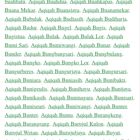
buahbatu
,
Aqiqah Buahdua
,
Aqiqah Buahkapas
,
Aqiqah
Buana Mekar
,
Aqiqah Buanajaya
,
Aqiqah Buanamekar
,
Aqiqah Bubulak
,
Aqiqah Budiasih
,
Aqiqah Budiharja
,
Aqiqah Budur
,
Aqiqah Bugel
,
Aqiqah Bugis
,
Aqiqah
Bugistua
,
Aqiqah Bulak
,
Aqiqah Bulak Lor
,
Aqiqah
Bumi Sari
,
Aqiqah Bumiwangi
,
Aqiqah Bunar
,
Aqiqah
Bunder
,
Aqiqah Bungbangsari
,
Aqiqah Bungbulang
,
Aqiqah Bungko
,
Aqiqah Bungko Lor
,
Aqiqah
Bungurberes
,
Aqiqah Bungurjaya
,
Aqiqah Bungursari
,
Aqiqah Buniara
,
Aqiqah Buniasih
,
Aqiqah Bunibakti
,
Aqiqah Bunigeulis
,
Aqiqah Bunihayu
,
Aqiqah Bunijaya
,
Aqiqah Bunikasih
,
Aqiqah Buninagara
,
Aqiqah Bunisari
,
Aqiqah Buniseuri
,
Aqiqah Buniwangi
,
Aqiqah Bunter
,
Aqiqah Buntet
,
Aqiqah Buntu
,
Aqiqah Burangkeng
,
Aqiqah Burangrang
,
Aqiqah Burujul Kulon
,
Aqiqah
Burujul Wetan
,
Aqiqah Burujuljaya
,
Aqiqah Buyut
,