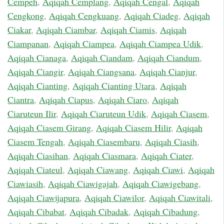
Cempeh
,
Aqiqah Cemplang
,
Aqiqah Cengal
,
Aqiqah
Cengkong
,
Aqiqah Cengkuang
,
Aqiqah Ciadeg
,
Aqiqah
Ciakar
,
Aqiqah Ciambar
,
Aqiqah Ciamis
,
Aqiqah
Ciampanan
,
Aqiqah Ciampea
,
Aqiqah Ciampea Udik
,
Aqiqah Cianaga
,
Aqiqah Ciandam
,
Aqiqah Ciandum
,
Aqiqah Ciangir
,
Aqiqah Ciangsana
,
Aqiqah Cianjur
,
Aqiqah Cianting
,
Aqiqah Cianting Utara
,
Aqiqah
Ciantra
,
Aqiqah Ciapus
,
Aqiqah Ciaro
,
Aqiqah
Ciaruteun Ilir
,
Aqiqah Ciaruteun Udik
,
Aqiqah Ciasem
,
Aqiqah Ciasem Girang
,
Aqiqah Ciasem Hilir
,
Aqiqah
Ciasem Tengah
,
Aqiqah Ciasembaru
,
Aqiqah Ciasih
,
Aqiqah Ciasihan
,
Aqiqah Ciasmara
,
Aqiqah Ciater
,
Aqiqah Ciateul
,
Aqiqah Ciawang
,
Aqiqah Ciawi
,
Aqiqah
Ciawiasih
,
Aqiqah Ciawigajah
,
Aqiqah Ciawigebang
,
Aqiqah Ciawijapura
,
Aqiqah Ciawilor
,
Aqiqah Ciawitali
,
Aqiqah Cibabat
,
Aqiqah Cibadak
,
Aqiqah Cibadung
,