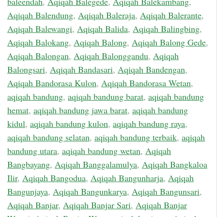
baleendah
,
Aqiqah Balegede
,
Aqiqah Balekambang
,
Aqiqah Balendung
,
Aqiqah Baleraja
,
Aqiqah Balerante
,
Aqiqah Balewangi
,
Aqiqah Balida
,
Aqiqah Balingbing
,
Aqiqah Balokang
,
Aqiqah Balong
,
Aqiqah Balong Gede
,
Aqiqah Balongan
,
Aqiqah Balonggandu
,
Aqiqah
Balongsari
,
Aqiqah Bandasari
,
Aqiqah Bandengan
,
Aqiqah Bandorasa Kulon
,
Aqiqah Bandorasa Wetan
,
aqiqah bandung
,
aqiqah bandung barat
,
aqiqah bandung
hemat
,
aqiqah bandung jawa barat
,
aqiqah bandung
kidul
,
aqiqah bandung kulon
,
aqiqah bandung raya
,
aqiqah bandung selatan
,
aqiqah bandung terbaik
,
aqiqah
bandung utara
,
aqiqah bandung wetan
,
Aqiqah
Bangbayang
,
Aqiqah Banggalamulya
,
Aqiqah Bangkaloa
Ilir
,
Aqiqah Bangodua
,
Aqiqah Bangunharja
,
Aqiqah
Bangunjaya
,
Aqiqah Bangunkarya
,
Aqiqah Bangunsari
,
Aqiqah Banjar
,
Aqiqah Banjar Sari
,
Aqiqah Banjar