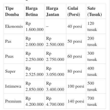
Tipe
Harga
Harga
Gulai
Sate
Domba
Betina
Jantan
(Porsi)
(Tusuk)
Rp
120
Ekonomis
–
40 porsi
1.600.000
tusuk
Rp
Rp
200
Pas
50 porsi
2.000.000
2.500.000
tusuk
Rp
Rp
300
Puas
60 porsi
2.250.000
2.750.000
tusuk
Rp
Rp
400
Super
80 porsi
2.525.000
3.050.000
tusuk
Rp
Rp
500
Istimewa
100 porsi
2.850.000
3.400.000
tusuk
Rp
Rp
700
Premium
140 porsi
4.200.000
4.700.000
tusuk