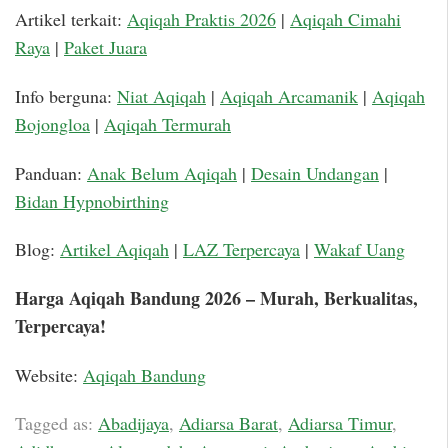
Artikel terkait:
Aqiqah Praktis 2026
|
Aqiqah Cimahi
Raya
|
Paket Juara
Info berguna:
Niat Aqiqah
|
Aqiqah Arcamanik
|
Aqiqah
Bojongloa
|
Aqiqah Termurah
Panduan:
Anak Belum Aqiqah
|
Desain Undangan
|
Bidan Hypnobirthing
Blog:
Artikel Aqiqah
|
LAZ Terpercaya
|
Wakaf Uang
Harga Aqiqah Bandung 2026 – Murah, Berkualitas,
Terpercaya!
Website:
Aqiqah Bandung
Tagged as:
Abadijaya
,
Adiarsa Barat
,
Adiarsa Timur
,