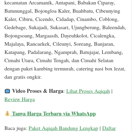
kecamatan Arcamanik, Antapani, Babakan Ciparay,
Batununggal, Bojongloa Kaler, Buahbatu, Cibeunying
Kaler, Cibiru, Cicendo, Cidadap, Cinambo, Coblong,
Gedebage, Sukajadi, Sukasari, Ujungberung, Baleendah,
Bojongsoang, Margaasih, Dayeuhkolot, Cicalengka,
Majalaya, Rancaekek, Cileunyi, Soreang, Banjaran,
Katapang, Padalarang, Ngamprah, Batujajar, Lembang,
Cimahi Utara, Cimahi Tengah, dan Cimahi Selatan
dengan paket kambing termurah, catering nasi box lezat,
dan gratis ongkir.
Video Proses & Harga
:
Lihat Proses Aqiqah
|
Review Harga
Tanya Harga Terbaru via WhatsApp
Baca juga:
Paket Aqiqah Bandung Lengkap
|
Daftar