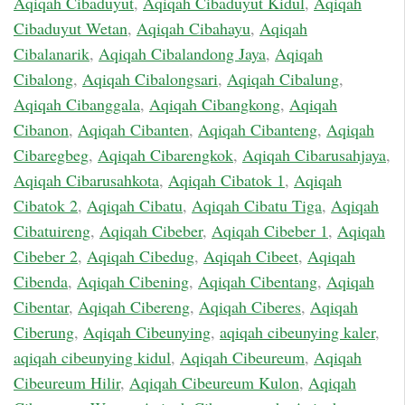
Aqiqah Cibaduyut
,
Aqiqah Cibaduyut Kidul
,
Aqiqah
Cibaduyut Wetan
,
Aqiqah Cibahayu
,
Aqiqah
Cibalanarik
,
Aqiqah Cibalandong Jaya
,
Aqiqah
Cibalong
,
Aqiqah Cibalongsari
,
Aqiqah Cibalung
,
Aqiqah Cibanggala
,
Aqiqah Cibangkong
,
Aqiqah
Cibanon
,
Aqiqah Cibanten
,
Aqiqah Cibanteng
,
Aqiqah
Cibaregbeg
,
Aqiqah Cibarengkok
,
Aqiqah Cibarusahjaya
,
Aqiqah Cibarusahkota
,
Aqiqah Cibatok 1
,
Aqiqah
Cibatok 2
,
Aqiqah Cibatu
,
Aqiqah Cibatu Tiga
,
Aqiqah
Cibatuireng
,
Aqiqah Cibeber
,
Aqiqah Cibeber 1
,
Aqiqah
Cibeber 2
,
Aqiqah Cibedug
,
Aqiqah Cibeet
,
Aqiqah
Cibenda
,
Aqiqah Cibening
,
Aqiqah Cibentang
,
Aqiqah
Cibentar
,
Aqiqah Cibereng
,
Aqiqah Ciberes
,
Aqiqah
Ciberung
,
Aqiqah Cibeunying
,
aqiqah cibeunying kaler
,
aqiqah cibeunying kidul
,
Aqiqah Cibeureum
,
Aqiqah
Cibeureum Hilir
,
Aqiqah Cibeureum Kulon
,
Aqiqah