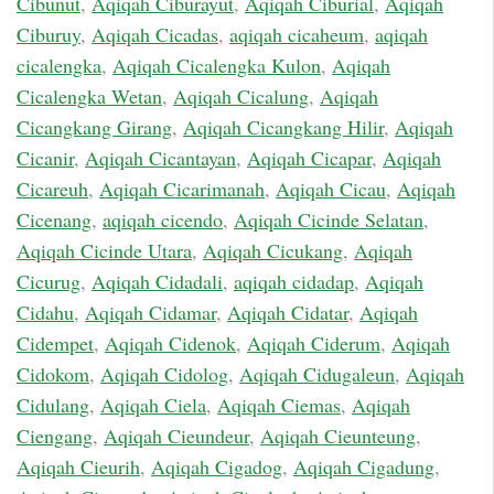
Cibunut
,
Aqiqah Ciburayut
,
Aqiqah Ciburial
,
Aqiqah
Ciburuy
,
Aqiqah Cicadas
,
aqiqah cicaheum
,
aqiqah
cicalengka
,
Aqiqah Cicalengka Kulon
,
Aqiqah
Cicalengka Wetan
,
Aqiqah Cicalung
,
Aqiqah
Cicangkang Girang
,
Aqiqah Cicangkang Hilir
,
Aqiqah
Cicanir
,
Aqiqah Cicantayan
,
Aqiqah Cicapar
,
Aqiqah
Cicareuh
,
Aqiqah Cicarimanah
,
Aqiqah Cicau
,
Aqiqah
Cicenang
,
aqiqah cicendo
,
Aqiqah Cicinde Selatan
,
Aqiqah Cicinde Utara
,
Aqiqah Cicukang
,
Aqiqah
Cicurug
,
Aqiqah Cidadali
,
aqiqah cidadap
,
Aqiqah
Cidahu
,
Aqiqah Cidamar
,
Aqiqah Cidatar
,
Aqiqah
Cidempet
,
Aqiqah Cidenok
,
Aqiqah Ciderum
,
Aqiqah
Cidokom
,
Aqiqah Cidolog
,
Aqiqah Cidugaleun
,
Aqiqah
Cidulang
,
Aqiqah Ciela
,
Aqiqah Ciemas
,
Aqiqah
Ciengang
,
Aqiqah Cieundeur
,
Aqiqah Cieunteung
,
Aqiqah Cieurih
,
Aqiqah Cigadog
,
Aqiqah Cigadung
,