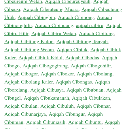
Cibeureum Wetan
,
Aqiqah Cibeureuyeuh
,
Aqiqah
Cibeusi
,
Aqiqah Cibeuteung Muara
,
Aqiqah Cibeuteung
Udik
,
Aqiqah Cibingbin
,
Aqiqah Cibinong
,
Aqiqah
Cibinonghilir
,
Aqiqah Cibinuang
,
aqiqah cibiru
,
Aqiqah
Cibiru Hilir
,
Aqiqah Cibiru Wetan
,
Aqiqah Cibitung
,
Aqiqah Cibitung Kulon
,
Aqiqah Cibitung Tengah
,
Aqiqah Cibitung Wetan
,
Aqiqah Cibiuk
,
Aqiqah Cibiuk
Kaler
,
Aqiqah Cibiuk Kidul
,
Aqiqah Cibodas
,
Aqiqah
Cibogo
,
Aqiqah Cibogogirang
,
Aqiqah Cibogohilir
,
Aqiqah Cibogor
,
Aqiqah Cibokor
,
Aqiqah Cibolang
,
Aqiqah Cibolang Kaler
,
Aqiqah Cibongas
,
Aqiqah
Ciborelang
,
Aqiqah Cibuaya
,
Aqiqah Cibubuan
,
Aqiqah
Cibugel
,
Aqiqah Cibukamanah
,
Aqiqah Cibulakan
,
Aqiqah Cibulan
,
Aqiqah Cibuluh
,
Aqiqah Cibunar
,
Aqiqah Cibunarjaya
,
Aqiqah Cibungur
,
Aqiqah
Cibunian
,
Aqiqah Cibuniasih
,
Aqiqah Cibuntu
,
Aqiqah