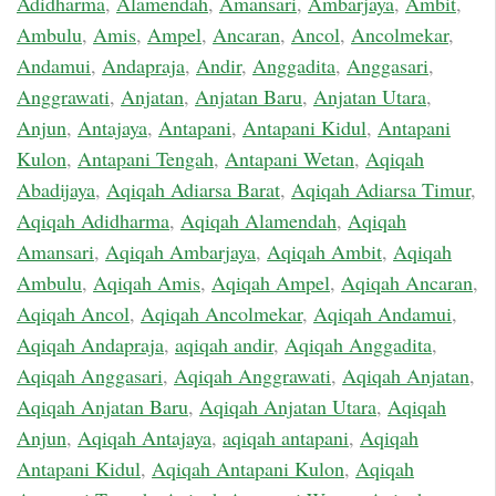
Adidharma
,
Alamendah
,
Amansari
,
Ambarjaya
,
Ambit
,
Ambulu
,
Amis
,
Ampel
,
Ancaran
,
Ancol
,
Ancolmekar
,
Andamui
,
Andapraja
,
Andir
,
Anggadita
,
Anggasari
,
Anggrawati
,
Anjatan
,
Anjatan Baru
,
Anjatan Utara
,
Anjun
,
Antajaya
,
Antapani
,
Antapani Kidul
,
Antapani
Kulon
,
Antapani Tengah
,
Antapani Wetan
,
Aqiqah
Abadijaya
,
Aqiqah Adiarsa Barat
,
Aqiqah Adiarsa Timur
,
Aqiqah Adidharma
,
Aqiqah Alamendah
,
Aqiqah
Amansari
,
Aqiqah Ambarjaya
,
Aqiqah Ambit
,
Aqiqah
Ambulu
,
Aqiqah Amis
,
Aqiqah Ampel
,
Aqiqah Ancaran
,
Aqiqah Ancol
,
Aqiqah Ancolmekar
,
Aqiqah Andamui
,
Aqiqah Andapraja
,
aqiqah andir
,
Aqiqah Anggadita
,
Aqiqah Anggasari
,
Aqiqah Anggrawati
,
Aqiqah Anjatan
,
Aqiqah Anjatan Baru
,
Aqiqah Anjatan Utara
,
Aqiqah
Anjun
,
Aqiqah Antajaya
,
aqiqah antapani
,
Aqiqah
Antapani Kidul
,
Aqiqah Antapani Kulon
,
Aqiqah