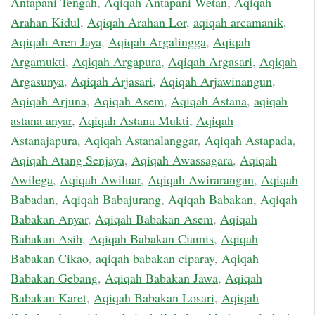
Antapani Tengah
,
Aqiqah Antapani Wetan
,
Aqiqah
Arahan Kidul
,
Aqiqah Arahan Lor
,
aqiqah arcamanik
,
Aqiqah Aren Jaya
,
Aqiqah Argalingga
,
Aqiqah
Argamukti
,
Aqiqah Argapura
,
Aqiqah Argasari
,
Aqiqah
Argasunya
,
Aqiqah Arjasari
,
Aqiqah Arjawinangun
,
Aqiqah Arjuna
,
Aqiqah Asem
,
Aqiqah Astana
,
aqiqah
astana anyar
,
Aqiqah Astana Mukti
,
Aqiqah
Astanajapura
,
Aqiqah Astanalanggar
,
Aqiqah Astapada
,
Aqiqah Atang Senjaya
,
Aqiqah Awassagara
,
Aqiqah
Awilega
,
Aqiqah Awiluar
,
Aqiqah Awirarangan
,
Aqiqah
Babadan
,
Aqiqah Babajurang
,
Aqiqah Babakan
,
Aqiqah
Babakan Anyar
,
Aqiqah Babakan Asem
,
Aqiqah
Babakan Asih
,
Aqiqah Babakan Ciamis
,
Aqiqah
Babakan Cikao
,
aqiqah babakan ciparay
,
Aqiqah
Babakan Gebang
,
Aqiqah Babakan Jawa
,
Aqiqah
Babakan Karet
,
Aqiqah Babakan Losari
,
Aqiqah