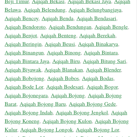
Beji Timur
,
Aqiqah Bekasi
,
Aqiqah Bekasi Jaya
,
Aqiqah
Belawa
,
Aqiqah Belendung
,
Aqiqah Belungbangjaya
,
Aqiqah Bencoy
,
Aqiqah Benda
,
Aqiqah Bendasari
,
Aqiqah Bendoroto
,
Aqiqah Bendungan
,
Aqiqah Bengle
,
Aqiqah Benjot
,
Aqiqah Benteng
,
Aqiqah Berekah
,
Aqiqah Beringin
,
Aqiqah Beusi
,
Aqiqah Binakarya
,
Aqiqah Binangun
,
Aqiqah Binong
,
Aqiqah Bintara
,
Aqiqah Bintara Jaya
,
Aqiqah Biru
,
Aqiqah Bitung Sari
,
Aqiqah Biyawak
,
Aqiqah Blanakan
,
Aqiqah Blender
,
Aqiqah Bobojong
,
Aqiqah Bobos
,
Aqiqah Bodas
,
Aqiqah Bode Lor
,
Aqiqah Bodesari
,
Aqiqah Bogor
,
Aqiqah Bojonegara
,
Aqiqah Bojong
,
Aqiqah Bojong
Barat
,
Aqiqah Bojong Baru
,
Aqiqah Bojong Gede
,
Aqiqah Bojong Indah
,
Aqiqah Bojong Jengkol
,
Aqiqah
Bojong Koneng
,
Aqiqah Bojong Kulon
,
Aqiqah Bojong
Kulur
,
Aqiqah Bojong Longok
,
Aqiqah Bojong Lor
,