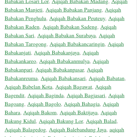
Babakan Losari Lor
,
Aqiqah Babakan Madang
,
Aqiqah
Babakan Manjeti
,
Aqiqah Babakan Panjang
,
Aqiqah
Babakan Penghulu
,
Aqiqah Babakan Peuteuy
,
Aqiqah
Babakan Raden
,
Aqiqah Babakan Sadeng
,
Aqiqah
Babakan Sari
,
Aqiqah Babakan Surabaya
,
Aqiqah
Babakan Tarogong
,
Aqiqah Babakancaringin
,
Aqiqah
Babakanjati
,
Aqiqah Babakanjaya
,
Aqiqah
Babakankareo
,
Aqiqah Babakanmulya
,
Aqiqah
Babakanpari
,
Aqiqah Babakanpasar
,
Aqiqah
Babakanreuma
,
Aqiqah Babakansari
,
Aqiqah Babatan
,
Aqiqah Babelan Kota
,
Aqiqah Bagawat
,
Aqiqah
Bagendit
,
Aqiqah Baginda
,
Aqiqah Bagjasari
,
Aqiqah
Bagoang
,
Aqiqah Bagolo
,
Aqiqah Bahagia
,
Aqiqah
Bahara
,
Aqiqah Bakom
,
Aqiqah Baktijaya
,
Aqiqah
Bakung Kidul
,
Aqiqah Bakung Lor
,
Aqiqah Balad
,
Aqiqah Balagedog
,
Aqiqah Balebandung Jaya
,
aqiqah