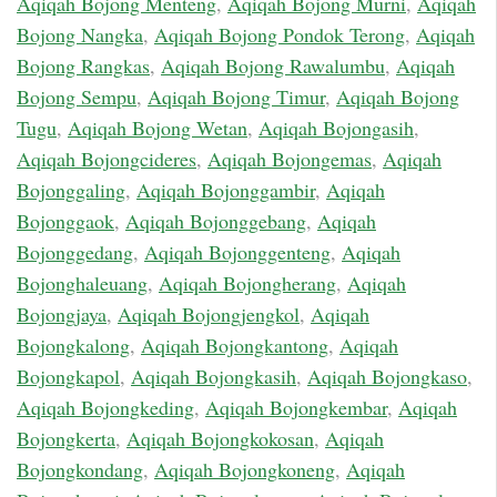
Aqiqah Bojong Menteng
,
Aqiqah Bojong Murni
,
Aqiqah
Bojong Nangka
,
Aqiqah Bojong Pondok Terong
,
Aqiqah
Bojong Rangkas
,
Aqiqah Bojong Rawalumbu
,
Aqiqah
Bojong Sempu
,
Aqiqah Bojong Timur
,
Aqiqah Bojong
Tugu
,
Aqiqah Bojong Wetan
,
Aqiqah Bojongasih
,
Aqiqah Bojongcideres
,
Aqiqah Bojongemas
,
Aqiqah
Bojonggaling
,
Aqiqah Bojonggambir
,
Aqiqah
Bojonggaok
,
Aqiqah Bojonggebang
,
Aqiqah
Bojonggedang
,
Aqiqah Bojonggenteng
,
Aqiqah
Bojonghaleuang
,
Aqiqah Bojongherang
,
Aqiqah
Bojongjaya
,
Aqiqah Bojongjengkol
,
Aqiqah
Bojongkalong
,
Aqiqah Bojongkantong
,
Aqiqah
Bojongkapol
,
Aqiqah Bojongkasih
,
Aqiqah Bojongkaso
,
Aqiqah Bojongkeding
,
Aqiqah Bojongkembar
,
Aqiqah
Bojongkerta
,
Aqiqah Bojongkokosan
,
Aqiqah
Bojongkondang
,
Aqiqah Bojongkoneng
,
Aqiqah